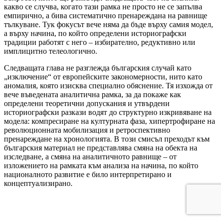
какво се случва, когато тази рамка не просто не се запълва
емпирично, а бива систематично пренареждана на равнище
тълкуване. Тук фокусът вече няма да бъде върху самия модел,
а върху начина, по който определени историографски
традиции работят с него – избирателно, редуктивно или
имплицитно телеологично.
Следващата глава не разглежда българския случай като
„изключение“ от европейските закономерности, нито като
аномалия, която изисква специално обяснение. Тя изхожда от
вече въведената аналитична рамка, за да покаже как
определени теоретични допускания и утвърдени
историографски разкази водят до структурно изкривяване на
модела: компресиране на културната фаза, хипертрофиране на
революционната мобилизация и ретроспективно
пренареждане на хронологията. В този смисъл преходът към
българския материал не представлява смяна на обекта на
изследване, а смяна на аналитичното равнище – от
изложението на рамката към анализа на начина, по който
националното развитие е било интерпретирано и
концептуализирано.