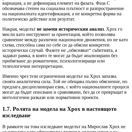
вариация, а не дефиниращ елемент на фазата. Фаза C
обозначава степен на социална плътност и разпространение
на националната идентификация, а не конкретна форма на
политическо действие или резултат.
Накрая, моделът
не заменя историческия анализ
. Хрох го
мисли като инструмент за ориентация, който позволява
сравнение между различни национални движения, но не като
схема, способна сама по себе си да обясни конкретен
исторически случай. Фазите не „обясняват“ събитията, а
задават рамка, в която те могат да бъдат анализирани без
прибягване до романтични, психологизиращи или
телеологични интерпретации.
Именно чрез тези ограничения моделът на Хрох запазва
своята аналитична сила. Той не обещава пълно обяснение, но
предлага дисциплиниран език, с който националните процеси
могат да бъдат описвани и сравнявани, без да се превръщат в
митологични разкази или нормативни проекти.
1.7. Ролята на модела на Хрох в настоящото
изследване
В рамките на това изследване моделът на Мирослав Хрох не
се използва като обяснителна теория в силния смисъл на