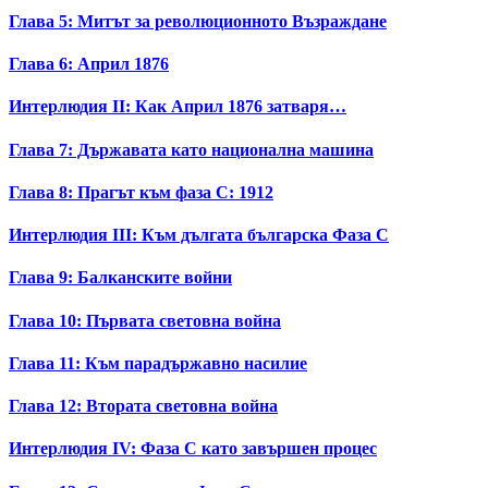
Глава 5: Митът за революционното Възраждане
Глава 6: Април 1876
Интерлюдия II: Как Април 1876 затваря…
Глава 7: Държавата като национална машина
Глава 8: Прагът към фаза C: 1912
Интерлюдия III: Към дългата българска Фаза C
Глава 9: Балканските войни
Глава 10: Първата световна война
Глава 11: Към парадържавно насилие
Глава 12: Втората световна война
Интерлюдия IV: Фаза C като завършен процес