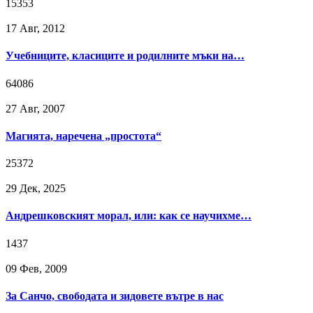
15353
17 Авг, 2012
Учебниците, класиците и родилните мъки на…
64086
27 Авг, 2007
Магията, наречена „простота“
25372
29 Дек, 2025
Андрешковският морал, или: как се научихме…
1437
09 Фев, 2009
За Санчо, свободата и зидовете вътре в нас