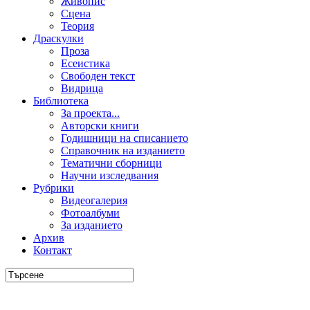
Живопис
Сцена
Теория
Драскулки
Проза
Есеистика
Свободен текст
Видрица
Библиотека
За проекта...
Авторски книги
Годишници на списанието
Справочник на изданието
Тематични сборници
Научни изследвания
Рубрики
Видеогалерия
Фотоалбуми
За изданието
Архив
Контакт