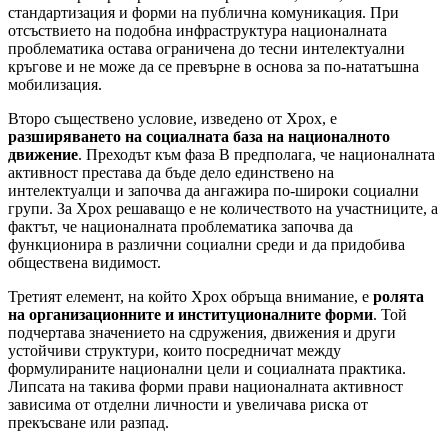
стандартизация и форми на публична комуникация. При
отсъствието на подобна инфраструктура националната
проблематика остава ограничена до тесни интелектуални
кръгове и не може да се превърне в основа за по-нататъшна
мобилизация.
Второ съществено условие, изведено от Хрох, е
разширяването на социалната база на националното
движение
. Преходът към фаза B предполага, че националната
активност престава да бъде дело единствено на
интелектуалци и започва да ангажира по-широки социални
групи. За Хрох решаващо е не количеството на участниците, а
фактът, че националната проблематика започва да
функционира в различни социални среди и да придобива
обществена видимост.
Третият елемент, на който Хрох обръща внимание, е
ролята
на организационните и институционалните форми
. Той
подчертава значението на сдружения, движения и други
устойчиви структури, които посредничат между
формулираните национални цели и социалната практика.
Липсата на такива форми прави националната активност
зависима от отделни личности и увеличава риска от
прекъсване или разпад.