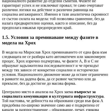
националното развитие до отделни събития. Фазите не
гарантират успех и не изключват провал; те само очертават
различни логики на действие и различни равнища на
социална ангажираност. Именно в тази аналитична скромност
се състои силата на модела: той позволява сравнение, без да
налага предварителни оценки, както и описание, без да
предполага някакъв предопределен край.
1.5. Условия за преминаване между фазите в
модела на Хрох
В модела на Мирослав Хрох преминаването от една фаза към
следващата не се разбира като автоматичен или закономерен
процес. Хрох изрично подчертава, че фазите A, B и C не
образуват задължителна последователност и че преходът
между тях зависи от конкретни социални и исторически
условия. Националното движение може да остане ограничено
в рамките на дадена фаза, да се развие частично или да
прекъсне, без да достигне до масова форма.
Централно място в анализа на Хрох заема
въпросът за
социалната комуникация и културната инфраструктура
.
Той настоява, че дейността на образовани среди във фаза A
придобива по-широко значение само ако е подкрепена от
канали за разпространение – образование, печат, езикова