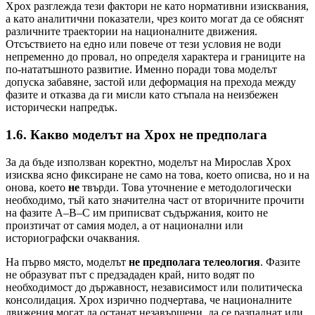
Хрох разглежда тези фактори не като нормативни изисквания,
а като аналитични показатели, чрез които могат да се обяснят
различните траектории на националните движения.
Отсъствието на едно или повече от тези условия не води
непременно до провал, но определя характера и границите на
по-нататъшното развитие. Именно поради това моделът
допуска забавяне, застой или деформация на прехода между
фазите и отказва да ги мисли като стъпала на неизбежен
исторически напредък.
1.6. Какво моделът на Хрох не предполага
За да бъде използван коректно, моделът на Мирослав Хрох
изисква ясно фиксиране не само на това, което описва, но и на
онова, което
не
твърди. Това уточнение е методологически
необходимо, тъй като значителна част от вторичните прочити
на фазите A–B–C им приписват съдържания, които не
произтичат от самия модел, а от национални или
историографски очаквания.
На първо място, моделът
не предполага телеология
. Фазите
не образуват път с предзададен край, нито водят по
необходимост до държавност, независимост или политическа
консолидация. Хрох изрично подчертава, че националните
движения могат да останат незавършени, да се разпаднат или