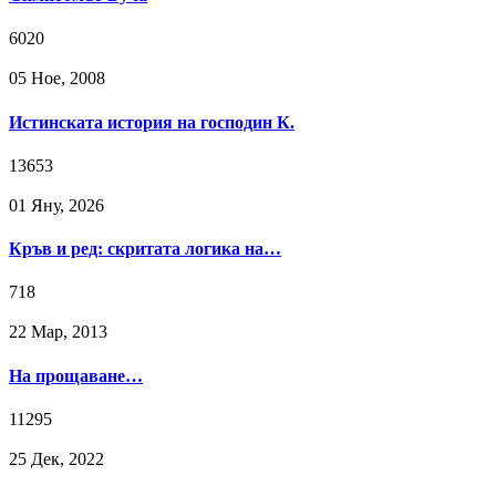
6020
05 Ное, 2008
Истинската история на господин К.
13653
01 Яну, 2026
Кръв и ред: скритата логика на…
718
22 Мар, 2013
На прощаване…
11295
25 Дек, 2022