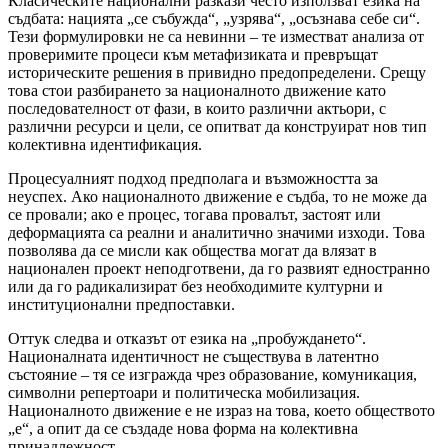
Класическите национални разкази често използват езика на
съдбата: нацията „се събужда“, „узрява“, „осъзнава себе си“.
Тези формулировки не са невинни – те изместват анализа от
проверимите процеси към метафизиката и превръщат
историческите решения в привидно предопределени. Срещу
това стои разбирането за националното движение като
последователност от фази, в които различни актьори, с
различни ресурси и цели, се опитват да конструират нов тип
колективна идентификация.
Процесуалният подход предполага и възможността за
неуспех. Ако националното движение е съдба, то не може да
се провали; ако е процес, тогава провалът, застоят или
деформацията са реални и аналитично значими изходи. Това
позволява да се мисли как общества могат да влязат в
национален проект неподготвени, да го развият едностранно
или да го радикализират без необходимите културни и
институционални предпоставки.
Оттук следва и отказът от езика на „пробуждането“.
Националната идентичност не съществува в латентно
състояние – тя се изгражда чрез образование, комуникация,
символни репертоари и политическа мобилизация.
Националното движение е не израз на това, което обществото
„е“, а опит да се създаде нова форма на колективна
принадлежност.