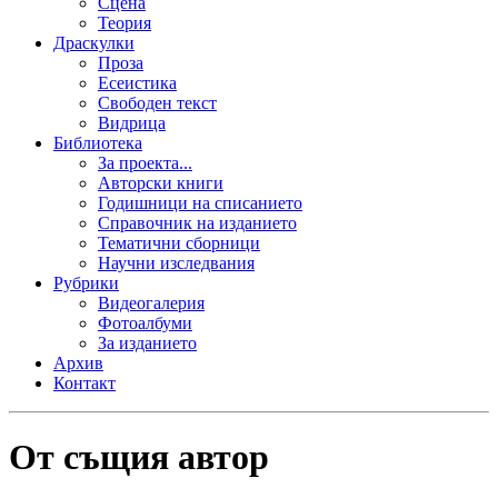
Сцена
Теория
Драскулки
Проза
Есеистика
Свободен текст
Видрица
Библиотека
За проекта...
Авторски книги
Годишници на списанието
Справочник на изданието
Тематични сборници
Научни изследвания
Рубрики
Видеогалерия
Фотоалбуми
За изданието
Архив
Контакт
От същия автор