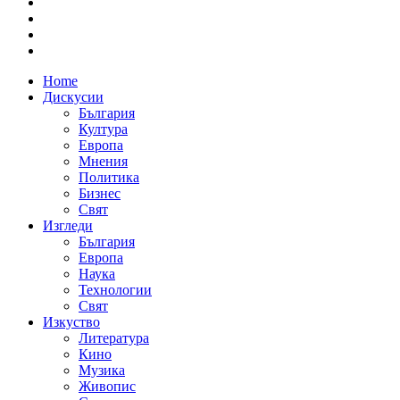
Home
Дискусии
България
Култура
Европа
Мнения
Политика
Бизнес
Свят
Изгледи
България
Европа
Наука
Технологии
Свят
Изкуство
Литература
Кино
Музика
Живопис