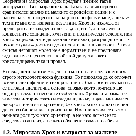
Теорията на Мирослав Хрох предлага именно такъв
инструмент. Тя е разработена на базата на дългосрочен
сравнителен анализ на малките европейски нации и е
насочена към процесите на национално формиране, а не към
техните митологизирани резултати. Хрох не изхожда от
предварително зададена идея за „нацията“, а проследява
конкретните социални, културни и политически условия, при
които националните движения възникват, разгръщат се и – в
някои случаи – достигат до относителна завършеност. В този
смисъл неговият модел не е нормативен и не предполага
задължителен „успешен“ край; той допуска както
консолидиране, така и провал.
Въвеждането на този модел в началото на изследването има
строго методологическа функция. То позволява да се отложат
всички специфични интерпретации на българския случай и да
се изгради аналитична основа, спрямо която по-късно ще
бъдат разгледани неговите особености. Хроховата рамка не
замества историческото изследване, но му задава минимален
набор от понятия и критерии, без които всяка по-нататъшна
диагноза би останала произволна. Именно в това се състои
нейната роля тук: като ориентир, а не като догма; като
средство за анализ, а не като обяснение само по себе си.
1.2. Мирослав Хрох и въпросът за малките