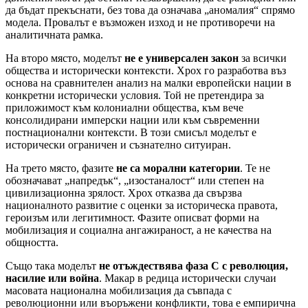
да бъдат прекъснати, без това да означава „аномалия“ спрямо
модела. Провалът е възможен изход и не противоречи на
аналитичната рамка.
На второ място, моделът
не е универсален закон
за всички
общества и исторически контексти. Хрох го разработва въз
основа на сравнителен анализ на малки европейски нации в
конкретни исторически условия. Той не претендира за
приложимост към колониални общества, към вече
консолидирани имперски нации или към съвременни
постнационални контексти. В този смисъл моделът е
исторически ограничен и съзнателно ситуиран.
На трето място, фазите
не са морални категории
. Те не
обозначават „напредък“, „изостаналост“ или степен на
цивилизационна зрялост. Хрох отказва да свързва
националното развитие с оценки за историческа правота,
героизъм или легитимност. Фазите описват форми на
мобилизация и социална ангажираност, а не качества на
общността.
Също така моделът
не отъждествява фаза C с революция,
насилие или война
. Макар в редица исторически случаи
масовата национална мобилизация да съвпада с
революционни или въоръжени конфликти, това е емпирична