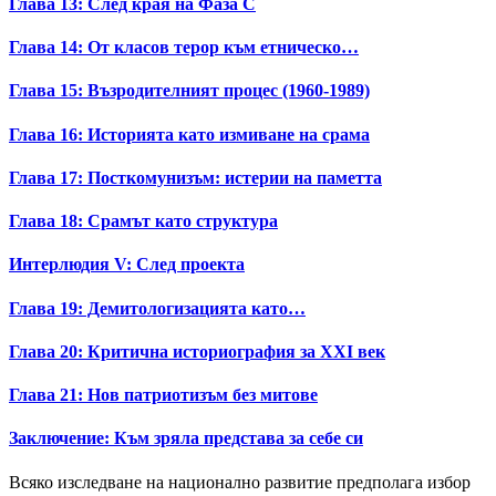
Глава 13: След края на Фаза C
Глава 14: От класов терор към етническо…
Глава 15: Възродителният процес (1960-1989)
Глава 16: Историята като измиване на срама
Глава 17: Посткомунизъм: истерии на паметта
Глава 18: Срамът като структура
Интерлюдия V: След проекта
Глава 19: Демитологизацията като…
Глава 20: Критична историография за XXI век
Глава 21: Нов патриотизъм без митове
Заключение: Към зряла представа за себе си
Всяко изследване на национално развитие предполага избор