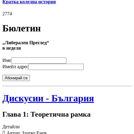
Кратка коледна история
2774
Бюлетин
„Либерален Преглед“
в неделя
Име
Имейл адрес
Абонирай се
Дискусии - България
Глава 1: Теоретична рамка
Детайли
Автор: Златко Енев