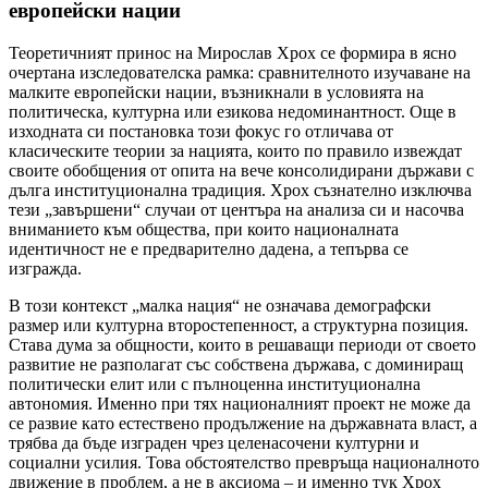
европейски нации
Теоретичният принос на Мирослав Хрох се формира в ясно
очертана изследователска рамка: сравнителното изучаване на
малките европейски нации, възникнали в условията на
политическа, културна или езикова недоминантност. Още в
изходната си постановка този фокус го отличава от
класическите теории за нацията, които по правило извеждат
своите обобщения от опита на вече консолидирани държави с
дълга институционална традиция. Хрох съзнателно изключва
тези „завършени“ случаи от центъра на анализа си и насочва
вниманието към общества, при които националната
идентичност не е предварително дадена, а тепърва се
изгражда.
В този контекст „малка нация“ не означава демографски
размер или културна второстепенност, а структурна позиция.
Става дума за общности, които в решаващи периоди от своето
развитие не разполагат със собствена държава, с доминиращ
политически елит или с пълноценна институционална
автономия. Именно при тях националният проект не може да
се развие като естествено продължение на държавната власт, а
трябва да бъде изграден чрез целенасочени културни и
социални усилия. Това обстоятелство превръща националното
движение в проблем, а не в аксиома – и именно тук Хрох