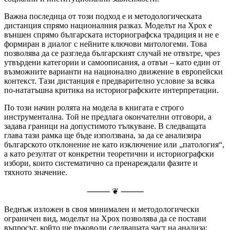
Важна последица от този подход е и методологическата
дистанция спрямо националния разказ. Моделът на Хрох е
външен спрямо българската историографска традиция и не е
формиран в диалог с нейните ключови митологеми. Това
позволява да се разгледа българският случай не отвътре, чрез
утвърдени категории и самоописания, а отвън – като един от
възможните варианти на национално движение в европейски
контекст. Тази дистанция е предварително условие за всяка
по-нататъшна критика на историографските интерпретации.
По този начин ролята на модела в книгата е строго
инструментална. Той не предлага окончателни отговори, а
задава граници на допустимото тълкуване. В следващата
глава тази рамка ще бъде използвана, за да се анализира
българското отклонение не като изключение или „патология“,
а като резултат от конкретни теоретични и историографски
избори, които систематично са пренареждали фазите и
тяхното значение.
⸻ ❦ ⸻
Веднъж изложен в своя минимален и методологически
ограничен вид, моделът на Хрох позволява да се постави
въпросът, който ще ръководи следващата част на анализа: