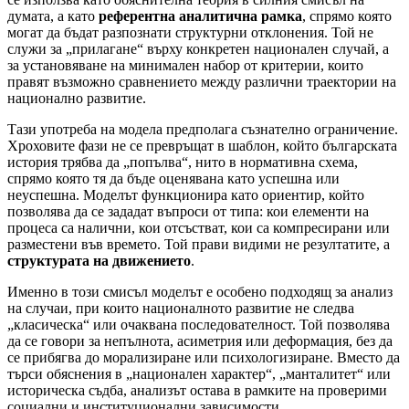
думата, а като
референтна аналитична рамка
, спрямо която
могат да бъдат разпознати структурни отклонения. Той не
служи за „прилагане“ върху конкретен национален случай, а
за установяване на минимален набор от критерии, които
правят възможно сравнението между различни траектории на
национално развитие.
Тази употреба на модела предполага съзнателно ограничение.
Хроховите фази не се превръщат в шаблон, който българската
история трябва да „попълва“, нито в нормативна схема,
спрямо която тя да бъде оценявана като успешна или
неуспешна. Моделът функционира като ориентир, който
позволява да се зададат въпроси от типа: кои елементи на
процеса са налични, кои отсъстват, кои са компресирани или
разместени във времето. Той прави видими не резултатите, а
структурата на движението
.
Именно в този смисъл моделът е особено подходящ за анализ
на случаи, при които националното развитие не следва
„класическа“ или очаквана последователност. Той позволява
да се говори за непълнота, асиметрия или деформация, без да
се прибягва до морализиране или психологизиране. Вместо да
търси обяснения в „национален характер“, „манталитет“ или
историческа съдба, анализът остава в рамките на проверими
социални и институционални зависимости.