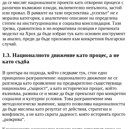
да се мислят националните проекти като отворени процеси с
различни възможни изходи, включително непълнота, застой
или провал. В рамките на тази перспектива „успехът“ не е
морална категория, а аналитично описание на определена
степен на институционална и социална консолидация. Тази
трезва, сравнителна и не-нормативна позиция е причината
моделът на Хрох да бъде избран тук като основен инструмент
за анализ, преди да бъде приложен към конкретния български
случай.
1.3. Националното движение като процес, а не
като съдба
В центъра на подхода, който следваме тук, стои едно
принципно разграничение: националното движение не се
разглежда като проявление на предварително съществуваща
национална „същност“, а като исторически процес, който
възниква, развива се и може да бъде прекъснат при конкретни
социални и културни условия. Това разграничение има
методологическо значение, защото позволява националността
да бъде мислена като резултат от действия, стратегии и
конфликти, а не като скрита даденост, която историята просто
„разкрива“.