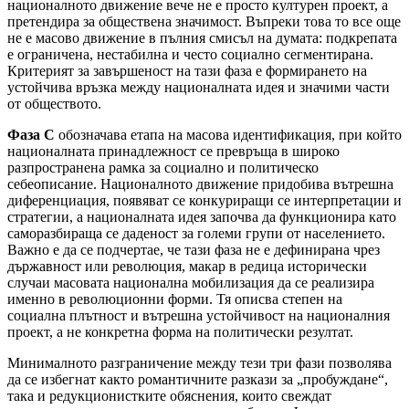
националното движение вече не е просто културен проект, а
претендира за обществена значимост. Въпреки това то все още
не е масово движение в пълния смисъл на думата: подкрепата
е ограничена, нестабилна и често социално сегментирана.
Критерият за завършеност на тази фаза е формирането на
устойчива връзка между националната идея и значими части
от обществото.
Фаза C
обозначава етапа на масова идентификация, при който
националната принадлежност се превръща в широко
разпространена рамка за социално и политическо
себеописание. Националното движение придобива вътрешна
диференциация, появяват се конкуриращи се интерпретации и
стратегии, а националната идея започва да функционира като
саморазбираща се даденост за големи групи от населението.
Важно е да се подчертае, че тази фаза не е дефинирана чрез
държавност или революция, макар в редица исторически
случаи масовата национална мобилизация да се реализира
именно в революционни форми. Тя описва степен на
социална плътност и вътрешна устойчивост на националния
проект, а не конкретна форма на политически резултат.
Минималното разграничение между тези три фази позволява
да се избегнат както романтичните разкази за „пробуждане“,
така и редукционистките обяснения, които свеждат