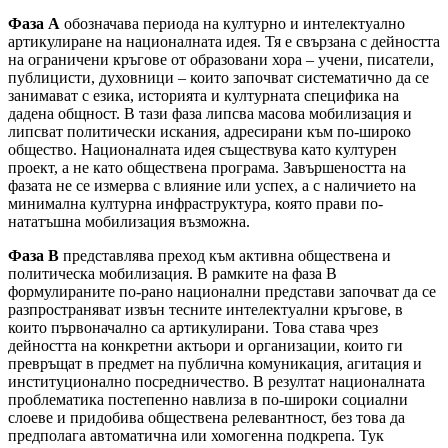
Фаза A
обозначава периода на културно и интелектуално
артикулиране на националната идея. Тя е свързана с дейността
на ограничени кръгове от образовани хора – учени, писатели,
публицисти, духовници – които започват систематично да се
занимават с езика, историята и културната специфика на
дадена общност. В тази фаза липсва масова мобилизация и
липсват политически искания, адресирани към по-широко
общество. Националната идея съществува като културен
проект, а не като обществена програма. Завършеността на
фазата не се измерва с влияние или успех, а с наличието на
минимална културна инфраструктура, която прави по-
нататъшна мобилизация възможна.
Фаза B
представлява преход към активна обществена и
политическа мобилизация. В рамките на фаза B
формулираните по-рано национални представи започват да се
разпространяват извън тесните интелектуални кръгове, в
които първоначално са артикулирани. Това става чрез
дейността на конкретни актьори и организации, които ги
превръщат в предмет на публична комуникация, агитация и
институционално посредничество. В резултат националната
проблематика постепенно навлиза в по-широки социални
слоеве и придобива обществена релевантност, без това да
предполага автоматична или хомогенна подкрепа. Тук