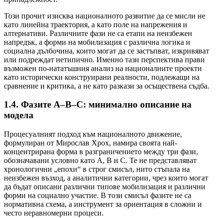
Този прочит изисква националното развитие да се мисли не
като линейна траектория, а като поле на напрежения и
алтернативи. Различните фази не са етапи на неизбежен
напредък, а форми на мобилизация с различна логика и
социална дълбочина, които могат да се застъпват, изкривяват
или подреждат нетипично. Именно тази перспектива прави
възможен по-нататъшния анализ на националните проекти
като исторически конструирани реалности, подлежащи на
сравнение и критика, а не като разкази за осъществена съдба.
1.4. Фазите A–B–C: минимално описание на
модела
Процесуалният подход към националното движение,
формулиран от Мирослав Хрох, намира своята най-
концентрирана форма в разграничението между три фази,
обозначавани условно като A, B и C. Те не представляват
хронологични „епохи“ в строг смисъл, нито стъпала на
неизбежен възход, а аналитични категории, чрез които могат
да бъдат описани различни типове мобилизация и различни
форми на социално участие. В този смисъл фазите не са
нормативна схема, а инструмент за ориентация в сложни и
често неравномерни процеси.