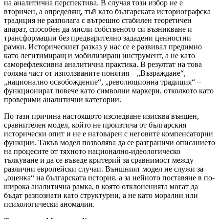
на аналитична перспектива. В случая този избор не е
вторичен, а определящ, тъй като българската историографска
традиция не разполага с вътрешно стабилен теоретичен
апарат, способен да мисли собственото си възникване и
трансформации без предварително зададени ценностни
рамки. Историческият разказ у нас се е развивал предимно
като легитимиращ и мобилизиращ инструмент, а не като
саморефлексивна аналитична практика. В резултат на това
голяма част от използваните понятия – „Възраждане“,
„национално освобождение“, „революционна традиция“ –
функционират повече като символни маркери, отколкото като
проверими аналитични категории.
По тази причина настоящото изследване изисква външен,
сравнителен модел, който не произтича от българския
исторически опит и не е натоварен с неговите компенсаторни
функции. Такъв модел позволява да се разграничи описанието
на процесите от тяхното национално-идеологическо
тълкуване и да се въведе критерий за сравнимост между
различни европейски случаи. Външният модел не служи за
„оценка“ на българската история, а за нейното поставяне в по-
широка аналитична рамка, в която отклоненията могат да
бъдат разпознати като структурни, а не като морални или
психологически аномалии.