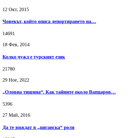
12 Окт, 2015
Човекът, който описа депортирането на…
14691
18 Фев, 2014
Колко чужд е турският език
21780
29 Ное, 2022
„Оловна тишина“. Как тайните около Вапцаров…
5396
27 Май, 2016
Да те виждат в „циганска“ роля