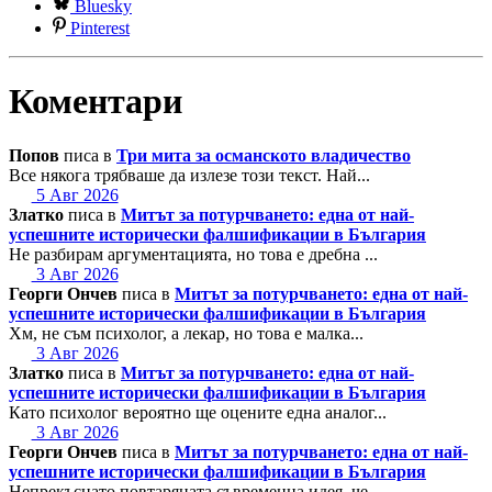
Bluesky
Pinterest
Коментари
Попов
писа в
Три мита за османското владичество
Все някога трябваше да излезе този текст. Най...
5 Авг 2026
Златко
писа в
Митът за потурчването: една от най-
успешните исторически фалшификации в България
Не разбирам аргументацията, но това е дребна ...
3 Авг 2026
Георги Ончев
писа в
Митът за потурчването: една от най-
успешните исторически фалшификации в България
Хм, не съм психолог, а лекар, но това е малка...
3 Авг 2026
Златко
писа в
Митът за потурчването: една от най-
успешните исторически фалшификации в България
Като психолог вероятно ще оцените една аналог...
3 Авг 2026
Георги Ончев
писа в
Митът за потурчването: една от най-
успешните исторически фалшификации в България
Непрекъснато повтаряната съвременна идея, че ...