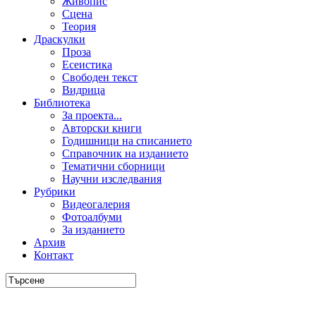
Живопис
Сцена
Теория
Драскулки
Проза
Есеистика
Свободен текст
Видрица
Библиотека
За проекта...
Авторски книги
Годишници на списанието
Справочник на изданието
Тематични сборници
Научни изследвания
Рубрики
Видеогалерия
Фотоалбуми
За изданието
Архив
Контакт