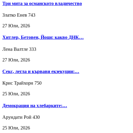
Три мита за османското владичество
Златко Енев
743
27 Юли, 2026
Хитлер, Бетовен, Йоци: какво ДНК…
Лена Валтле
333
27 Юли, 2026
Секс, легла и кървави екзекуции:…
Крис Трайхорн
750
25 Юли, 2026
Демокрация на хлебарките:…
Арундати Рой
430
25 Юли, 2026