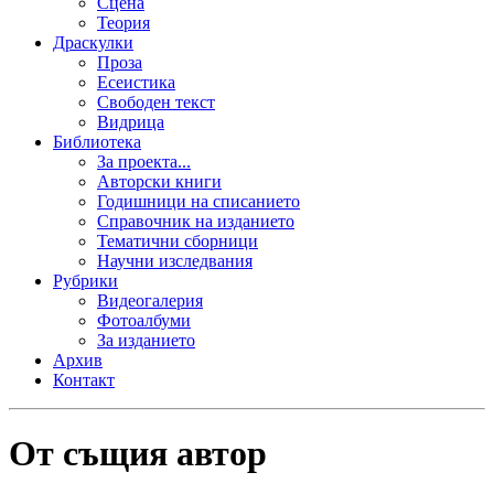
Сцена
Теория
Драскулки
Проза
Есеистика
Свободен текст
Видрица
Библиотека
За проекта...
Авторски книги
Годишници на списанието
Справочник на изданието
Тематични сборници
Научни изследвания
Рубрики
Видеогалерия
Фотоалбуми
За изданието
Архив
Контакт
От същия автор