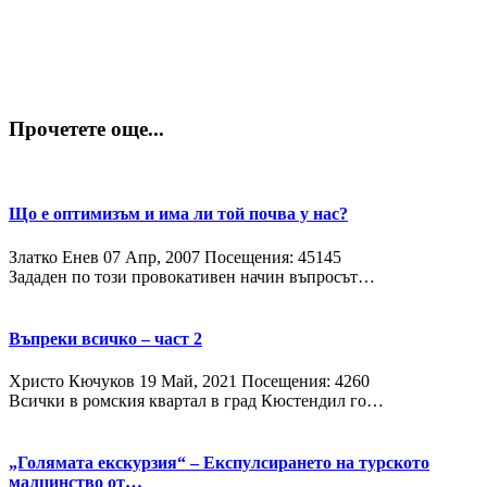
Прочетете още...
Що е оптимизъм и има ли той почва у нас?
Златко Енев
07 Апр, 2007
Посещения: 45145
Зададен по този провокативен начин въпросът…
Въпреки всичко – част 2
Христо Кючуков
19 Май, 2021
Посещения: 4260
Всички в ромския квартал в град Кюстендил го…
„Голямата екскурзия“ – Експулсирането на турското
малцинство от…