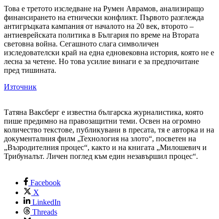
Това е третото изследване на Румен Аврамов, анализиращо
финансирането на етнически конфликт. Първото разглежда
антигръцката кампания от началото на 20 век, второто –
антиеврейската политика в България по време на Втората
световна война. Сегашното слага символичен
изследователски край на една едновековна история, която не е
лесна за четене. Но това усилие винаги е за предпочитане
пред тишината.
Източник
Татяна Ваксберг е известна българска журналистика, която
пише предимно на правозащитни теми. Освен на огромно
количество текстове, публикувани в пресата, тя е авторка и на
документалния филм „Технология на злото“, посветен на
„Възродителния процес“, както и на книгата „Милошевич и
Трибуналът. Личен поглед към един незавършил процес“.
Facebook
X
LinkedIn
Threads