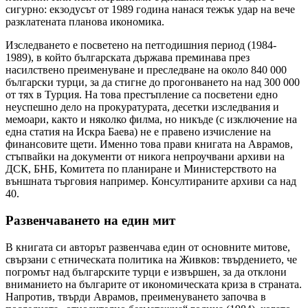
сигурно: екзодусът от 1989 година нанася тежък удар на вече
разклатената планова икономика.
Изследването е посветено на петгодишния период (1984-
1989), в който българската държава преминава през
насилствено преименуване и преследване на около 840 000
български турци, за да стигне до прогонването на над 300 000
от тях в Турция. На това престъпление са посветени едно
неуспешно дело на прокуратурата, десетки изследвания и
мемоари, както и няколко филма, но никъде (с изключение на
една статия на Искра Баева) не е правено изчисление на
финансовите щети. Именно това прави книгата на Аврамов,
стъпвайки на документи от никога непроучвани архиви на
ДСК, БНБ, Комитета по планиране и Министерството на
външната търговия например. Консултираните архиви са над
40.
Развенчаването на един мит
В книгата си авторът развенчава един от основните митове,
свързани с етническата политика на Живков: твърдението, че
погромът над българските турци е извършен, за да отклони
вниманието на българите от икономическата криза в страната.
Напротив, твърди Аврамов, преименуването започва в