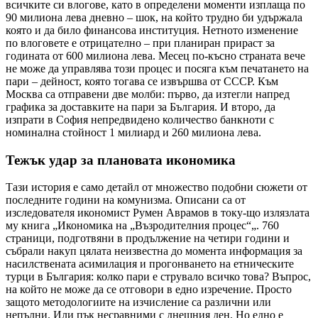
всичките си влогове, като в определени моменти изплаща по
90 милиона лева дневно – шок, на който трудно би удържала
която и да било финансова институция. Нетното изменение
по влоговете е отрицателно – при планиран прираст за
годината от 600 милиона лева. Месец по-късно страната вече
не може да управлява този процес и посяга към печатането на
пари – дейност, която тогава се извършва от СССР. Към
Москва са отправени две молби: първо, да изтегли напред
графика за доставките на пари за България. И второ, да
изпрати в София непредвидено количество банкноти с
номинална стойност 1 милиард и 260 милиона лева.
Тежък удар за плановата икономика
Тази история е само детайл от множество подобни сюжети от
последните години на комунизма. Описани са от
изследователя икономист Румен Аврамов в току-що излязлата
му книга „Икономика на „Възродителния процес“„. 760
страници, подготвяни в продължение на четири години и
събрали накуп цялата неизвестна до момента информация за
насилствената асимилация и прогонването на етническите
турци в България: колко пари е струвало всичко това? Въпрос,
на който не може да се отговори в едно изречение. Просто
защото методологиите на изчисление са различни или
непълни. Или пък несравними с днешния ден. Но едно е