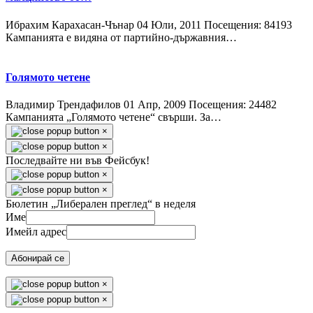
Ибрахим Карахасан-Чънар
04 Юли, 2011
Посещения: 84193
Кампанията е видяна от партийно-държавния…
Голямото четене
Владимир Трендафилов
01 Апр, 2009
Посещения: 24482
Кампанията „Голямото четене“ свърши. За…
×
×
Последвайте ни във Фейсбук!
×
×
Бюлетин „Либерален преглед“ в неделя
Име
Имейл адрес
Абонирай се
×
×