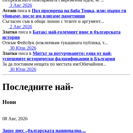
3 Авг 2026
Avram
писа в
Под прозореца на баба Тонка, или: първо ги
убиваме, после им вдигаме паметници
Съгласен съм в общи линии с тезите и аргумент...
2 Авг 2026
Златко
писа в
Батак: най-големият внос в българската
история
Откъм Фейсбук (изключвам тукашната публика, т...
30 Юли 2026
Златко
писа в
Митът за потурчването: една от най-
успешните исторически фалшификации в България
За да поставим нещата по местата им:Обичайния...
30 Юли 2026
Последните най-
Нови
08 Авг, 2026
Защо днес „българската национална…