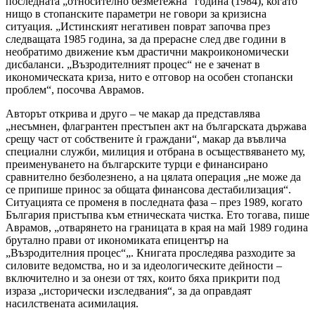
последната „относително безметежна“ година (1984), когато
нищо в стопанските параметри не говори за кризисна
ситуация. „Истинският негативен поврат започва през
следващата 1985 година, за да прерасне след две години в
необратимо движение към драстични макроикономически
дисбаланси. „Възродителният процес“ не е заченат в
икономическата криза, нито е отговор на особен стопански
проблем“, посочва Аврамов.
Авторът открива и друго – че макар да представлява
„несъмнен, флагрантен престъпен акт на българската държава
срещу част от собствените ѝ граждани“, макар да въвлича
специални служби, милиция и отбрана в осъществяването му,
преименуването на българските турци е финансирано
сравнително безболезнено, а на цялата операция „не може да
се припише принос за общата финансова дестабилизация“.
Ситуацията се променя в последната фаза – през 1989, когато
България пристъпва към етническата чистка. Ето тогава, пише
Аврамов, „отварянето на границата в края на май 1989 година
брутално прави от икономиката епицентър на
„Възродителния процес“„. Книгата проследява разходите за
силовите ведомства, но и за идеологическите дейности –
включително и за онези от тях, които бяха прикрити под
израза „исторически изследвания“, за да оправдаят
насилствената асимилация.