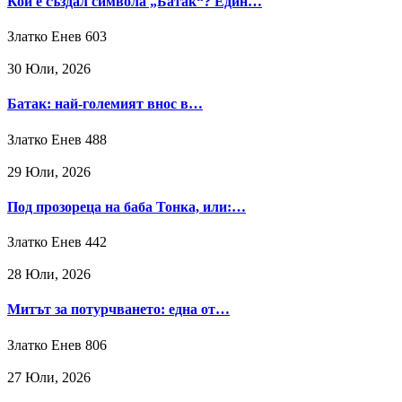
Кой е създал символа „Батак“? Един…
Златко Енев
603
30 Юли, 2026
Батак: най-големият внос в…
Златко Енев
488
29 Юли, 2026
Под прозореца на баба Тонка, или:…
Златко Енев
442
28 Юли, 2026
Митът за потурчването: една от…
Златко Енев
806
27 Юли, 2026