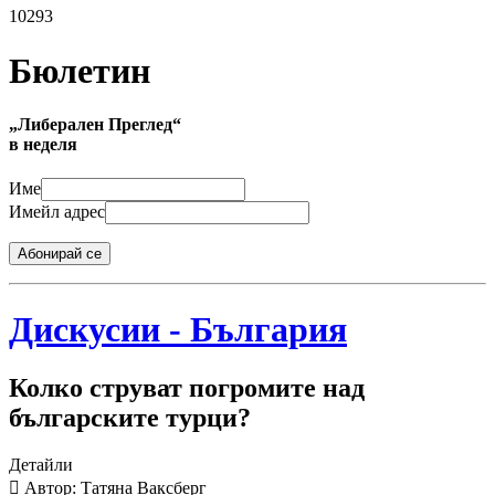
10293
Бюлетин
„Либерален Преглед“
в неделя
Име
Имейл адрес
Абонирай се
Дискусии - България
Колко струват погромите над
българските турци?
Детайли
Автор: Татяна Ваксберг