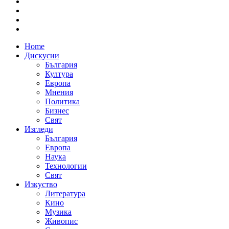
Home
Дискусии
България
Култура
Европа
Мнения
Политика
Бизнес
Свят
Изгледи
България
Европа
Наука
Технологии
Свят
Изкуство
Литература
Кино
Музика
Живопис