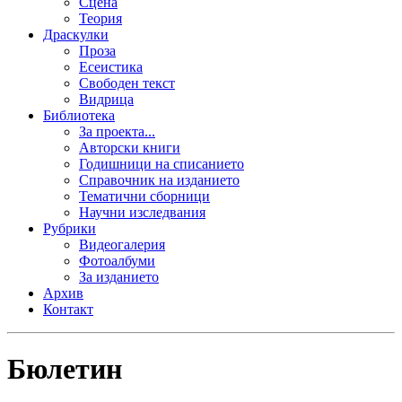
Сцена
Теория
Драскулки
Проза
Есеистика
Свободен текст
Видрица
Библиотека
За проекта...
Авторски книги
Годишници на списанието
Справочник на изданието
Тематични сборници
Научни изследвания
Рубрики
Видеогалерия
Фотоалбуми
За изданието
Архив
Контакт
Бюлетин