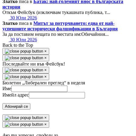
Златко
писа в
Батак: най-големият внос в българската
история
Откъм Фейсбук (изключвам тукашната публика, т...
30 Юли 2026
Златко
писа в
Митът за потурчването: една от най-
успешните исторически фалшификации в България
За да поставим нещата по местата им:Обичайния...
30 Юли 2026
Back to the Top
×
×
Последвайте ни във Фейсбук!
×
×
Бюлетин „Либерален преглед“ в неделя
Име
Имейл адрес
Абонирай се
×
×
Ако ти харесва, сподели го.