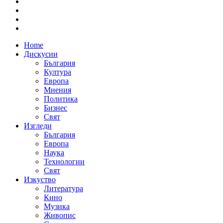
Home
Дискусии
България
Култура
Европа
Мнения
Политика
Бизнес
Свят
Изгледи
България
Европа
Наука
Технологии
Свят
Изкуство
Литература
Кино
Музика
Живопис