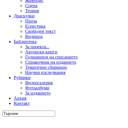
Живопис
Сцена
Теория
Драскулки
Проза
Есеистика
Свободен текст
Видрица
Библиотека
За проекта...
Авторски книги
Годишници на списанието
Справочник на изданието
Тематични сборници
Научни изследвания
Рубрики
Видеогалерия
Фотоалбуми
За изданието
Архив
Контакт