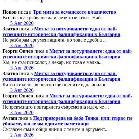
Попов
писа в
Три мита за османското владичество
Все някога трябваше да излезе този текст. Най...
5 Авг 2026
Златко
писа в
Митът за потурчването: една от най-
успешните исторически фалшификации в България
Не разбирам аргументацията, но това е дребна ...
3 Авг 2026
Георги Ончев
писа в
Митът за потурчването: една от най-
успешните исторически фалшификации в България
Хм, не съм психолог, а лекар, но това е малка...
3 Авг 2026
Златко
писа в
Митът за потурчването: една от най-
успешните исторически фалшификации в България
Като психолог вероятно ще оцените една аналог...
3 Авг 2026
Георги Ончев
писа в
Митът за потурчването: една от най-
успешните исторически фалшификации в България
Непрекъснато повтаряната съвременна идея, че ...
3 Авг 2026
Avram
писа в
Под прозореца на баба Тонка, или: първо ги
убиваме, после им вдигаме паметници
Съгласен съм в общи линии с тезите и аргумент...
2 Авг 2026