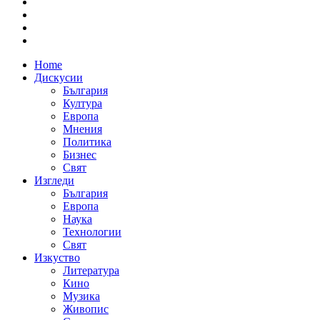
Home
Дискусии
България
Култура
Европа
Мнения
Политика
Бизнес
Свят
Изгледи
България
Европа
Наука
Технологии
Свят
Изкуство
Литература
Кино
Музика
Живопис