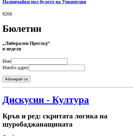
Надничайки под булото на Уикипедия
8266
Бюлетин
„Либерален Преглед“
в неделя
Име
Имейл адрес
Абонирай се
Дискусии - Култура
Кръв и ред: скритата логика на
шуробаджанащината