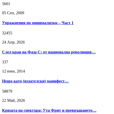
5601
05 Сeп, 2009
Упражнения по минимализъм – Част 1
32455
24 Апр, 2026
След края на Фаза C: от национална революция…
337
12 юни, 2014
Нещо като (издателски) манифест…
58879
22 Май, 2026
Кризата на спектъра: Ута Фрит и превръщането…