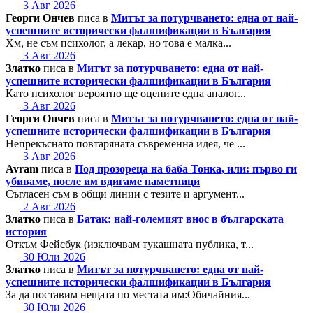
3 Авг 2026
Георги Ончев
писа в
Митът за потурчването: една от най-
успешните исторически фалшификации в България
Хм, не съм психолог, а лекар, но това е малка...
3 Авг 2026
Златко
писа в
Митът за потурчването: една от най-
успешните исторически фалшификации в България
Като психолог вероятно ще оцените една аналог...
3 Авг 2026
Георги Ончев
писа в
Митът за потурчването: една от най-
успешните исторически фалшификации в България
Непрекъснато повтаряната съвременна идея, че ...
3 Авг 2026
Avram
писа в
Под прозореца на баба Тонка, или: първо ги
убиваме, после им вдигаме паметници
Съгласен съм в общи линии с тезите и аргумент...
2 Авг 2026
Златко
писа в
Батак: най-големият внос в българската
история
Откъм Фейсбук (изключвам тукашната публика, т...
30 Юли 2026
Златко
писа в
Митът за потурчването: една от най-
успешните исторически фалшификации в България
За да поставим нещата по местата им:Обичайния...
30 Юли 2026