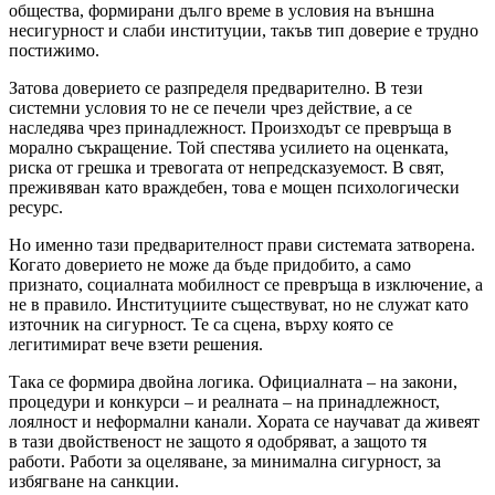
общества, формирани дълго време в условия на външна
несигурност и слаби институции, такъв тип доверие е трудно
постижимо.
Затова доверието се разпределя предварително. В тези
системни условия то не се печели чрез действие, а се
наследява чрез принадлежност. Произходът се превръща в
морално съкращение. Той спестява усилието на оценката,
риска от грешка и тревогата от непредсказуемост. В свят,
преживяван като враждебен, това е мощен психологически
ресурс.
Но именно тази предварителност прави системата затворена.
Когато доверието не може да бъде придобито, а само
признато, социалната мобилност се превръща в изключение, а
не в правило. Институциите съществуват, но не служат като
източник на сигурност. Те са сцена, върху която се
легитимират вече взети решения.
Така се формира двойна логика. Официалната – на закони,
процедури и конкурси – и реалната – на принадлежност,
лоялност и неформални канали. Хората се научават да живеят
в тази двойственост не защото я одобряват, а защото тя
работи. Работи за оцеляване, за минимална сигурност, за
избягване на санкции.