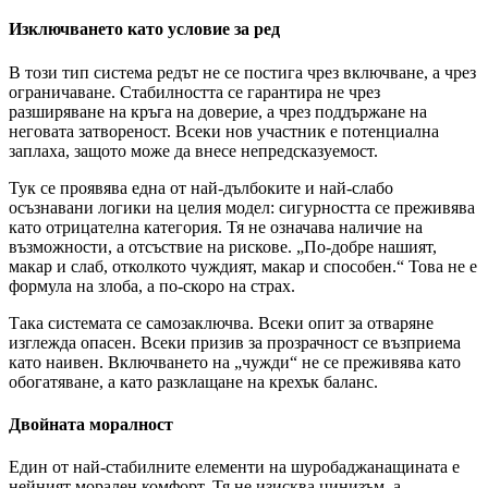
Изключването като условие за ред
В този тип система редът не се постига чрез включване, а чрез
ограничаване. Стабилността се гарантира не чрез
разширяване на кръга на доверие, а чрез поддържане на
неговата затвореност. Всеки нов участник е потенциална
заплаха, защото може да внесе непредсказуемост.
Тук се проявява една от най-дълбоките и най-слабо
осъзнавани логики на целия модел: сигурността се преживява
като отрицателна категория. Тя не означава наличие на
възможности, а отсъствие на рискове. „По-добре нашият,
макар и слаб, отколкото чуждият, макар и способен.“ Това не е
формула на злоба, а по-скоро на страх.
Така системата се самозаключва. Всеки опит за отваряне
изглежда опасен. Всеки призив за прозрачност се възприема
като наивен. Включването на „чужди“ не се преживява като
обогатяване, а като разклащане на крехък баланс.
Двойната моралност
Един от най-стабилните елементи на шуробаджанащината е
нейният морален комфорт. Тя не изисква цинизъм, а