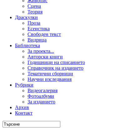
Живопис
Сцена
Теория
Драскулки
Проза
Есеистика
Свободен текст
Видрица
Библиотека
За проекта...
Авторски книги
Годишници на списанието
Справочник на изданието
Тематични сборници
Научни изследвания
Рубрики
Видеогалерия
Фотоалбуми
За изданието
Архив
Контакт