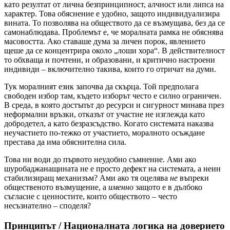
като резултат от лична безпринципност, алчност или липса на
характер. Това обяснение е удобно, защото индивидуализира
вината. То позволява на обществото да се възмущава, без да се
самонаблюдава. Проблемът е, че моралната рамка не обяснява
масовостта. Ако ставаше дума за личен порок, явлението
щеше да се концентрира около „лоши хора“. В действителност
то обхваща и почтени, и образовани, и критично настроени
индивиди – включително такива, които го отричат на думи.
Тук моралният език започва да скърца. Той предполага
свободен избор там, където изборът често е силно ограничен.
В среда, в която достъпът до ресурси и сигурност минава през
неформални връзки, отказът от участие не изглежда като
добродетел, а като безразсъдство. Когато системата наказва
неучастието по-тежко от участието, моралното осъждане
престава да има обяснителна сила.
Това ни води до първото неудобно съмнение. Ами ако
шуробаджанащината не е просто дефект на системата, а неин
стабилизиращ механизъм? Ами ако тя оцелява
не
въпреки
общественото възмущение, а
именно
защото е в дълбоко
съгласие с ценностите, които обществото – често
несъзнателно – споделя?
Принципът / Националната логика на доверието