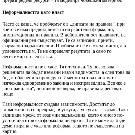
преразпределя ресурси – тя моделира човешкия материал.
Неформалността като власт
Често се казва, че проблемът е в „липсата на правила“, при
което се има предвид липсата на работещи формални,
институционални правила. В действителност правилата на
официалния ред съществуват. Те са записани, приети,
формално задължителни. Проблемът не е в отсъствието, а в
условността им. Те не определят резултата, а само го
легитимират след факта.
Неформалността не е хаос. Тя е техника. Тя позволява
решенията да бъдат вземани извън видимостта, а след това да
бъдат облечени в процедура. Именно затова системата
изглежда едновременно законна и несправедлива. Всичко е
„по правилата“, но никой не вярва, че правилата решават
нещо.
Тази неформалност създава зависимости. Достъпът до
възможности се превръща в услуга, а услугата – в дълг. Така
възниква мрежа от взаимни задължения, която е много по-
устойчива от всяка формална йерархия. Тя не може да бъде
демонтирана с указ или реформа, защото не съществува на
хартия.