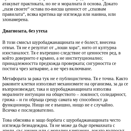
атакуват практиката, но не и моралната ѝ основа. Докато
„пазя своите“ остава по-висша ценност от „спазвам
правилата“, всяка критика ще изглежда или наивна, или
злонамерена.
Диагнозата, без утеха
В този смисъл шуробаджанащината не е болест, внесена
отвън. Тя не е резултат от „лоши хора“, нито от културна
изостаналост. Тя е вътрешно следствие от ценностен ред, в
който доверието е кръвно, а не институционално;
принадлежността предхожда проверката; сигурността се
постига чрез затваряне, а не чрез включване.
Метафората за рака тук не е публицистична. Тя е точна. Както
раковите клетки използват механизмите на организма, за да се
възпроизвеждат, така и шуробаджанащината използва
моралните интуиции на обществото – лоялност, солидарност,
грижа – и ги обръща срещу самата му способност да
функционира. Нищо не е външно, нищо не е случайно.
Всичко е последователно.
Това обяснява и защо борбата с шуробаджанащината често
изглежда безнадеждна. Тя не може да бъде премахната с
апели, със закони или с морални кампании, докато въпросът