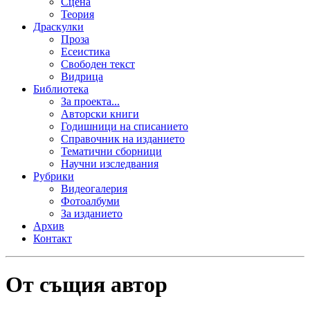
Сцена
Теория
Драскулки
Проза
Есеистика
Свободен текст
Видрица
Библиотека
За проекта...
Авторски книги
Годишници на списанието
Справочник на изданието
Тематични сборници
Научни изследвания
Рубрики
Видеогалерия
Фотоалбуми
За изданието
Архив
Контакт
От същия автор