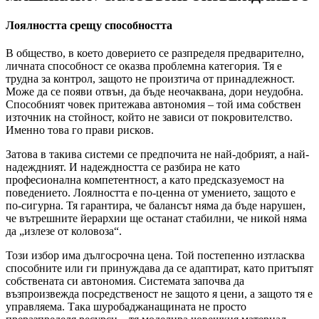
Лоялността срещу способността
В общество, в което доверието се разпределя предварително,
личната способност се оказва проблемна категория. Тя е
трудна за контрол, защото не произтича от принадлежност.
Може да се появи отвън, да бъде неочаквана, дори неудобна.
Способният човек притежава автономия – той има собствен
източник на стойност, който не зависи от покровителство.
Именно това го прави рисков.
Затова в такива системи се предпочита не най-добрият, а най-
надеждният. И надеждността се разбира не като
професионална компетентност, а като предсказуемост на
поведението. Лоялността е по-ценна от умението, защото е
по-сигурна. Тя гарантира, че балансът няма да бъде нарушен,
че вътрешните йерархии ще останат стабилни, че никой няма
да „излезе от коловоза“.
Този избор има дългосрочна цена. Той постепенно изтласква
способните или ги принуждава да се адаптират, като притъпят
собствената си автономия. Системата започва да
възпроизвежда посредственост не защото я цени, а защото тя е
управляема. Така шуробаджанащината не просто