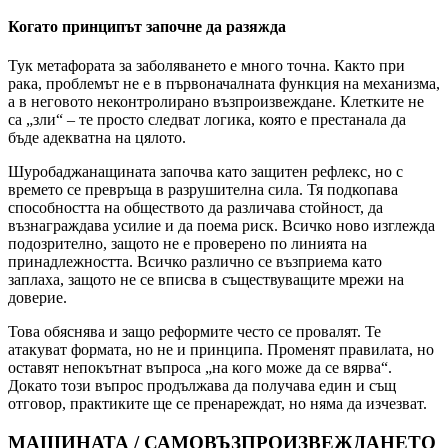
Когато принципът започне да разяжда
Тук метафората за заболяването е много точна. Както при
рака, проблемът не е в първоначалната функция на механизма,
а в неговото неконтролирано възпроизвеждане. Клетките не
са „зли“ – те просто следват логика, която е престанала да
бъде адекватна на цялото.
Шуробаджанащината започва като защитен рефлекс, но с
времето се превръща в разрушителна сила. Тя подкопава
способността на обществото да различава стойност, да
възнаграждава усилие и да поема риск. Всичко ново изглежда
подозрително, защото не е проверено по линията на
принадлежността. Всичко различно се възприема като
заплаха, защото не се вписва в съществуващите мрежи на
доверие.
Това обяснява и защо реформите често се провалят. Те
атакуват формата, но не и принципа. Променят правилата, но
оставят непокътнат въпроса „на кого може да се вярва“.
Докато този въпрос продължава да получава един и същ
отговор, практиките ще се пренареждат, но няма да изчезват.
МАШИНАТА / САМОВЪЗПРОИЗВЕЖДАНЕТО