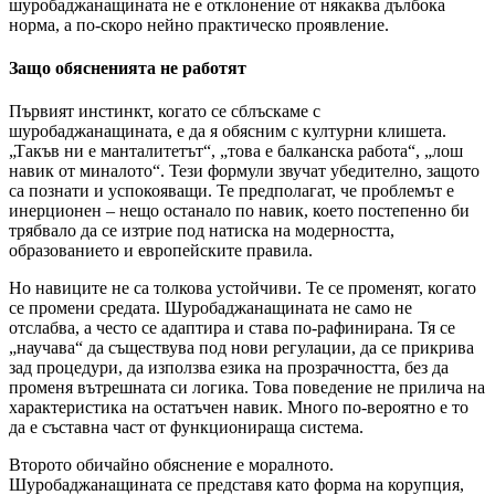
шуробаджанащината не е отклонение от някаква дълбока
норма, а по-скоро нейно практическо проявление.
Защо обясненията не работят
Първият инстинкт, когато се сблъскаме с
шуробаджанащината, е да я обясним с културни клишета.
„Такъв ни е манталитетът“, „това е балканска работа“, „лош
навик от миналото“. Тези формули звучат убедително, защото
са познати и успокояващи. Те предполагат, че проблемът е
инерционен – нещо останало по навик, което постепенно би
трябвало да се изтрие под натиска на модерността,
образованието и европейските правила.
Но навиците не са толкова устойчиви. Те се променят, когато
се промени средата. Шуробаджанащината не само не
отслабва, а често се адаптира и става по-рафинирана. Тя се
„научава“ да съществува под нови регулации, да се прикрива
зад процедури, да използва езика на прозрачността, без да
променя вътрешната си логика. Това поведение не прилича на
характеристика на остатъчен навик. Много по-вероятно е то
да е съставна част от функционираща система.
Второто обичайно обяснение е моралното.
Шуробаджанащината се представя като форма на корупция,