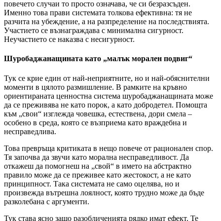
повечето случаи то просто означава, че си безразсъден.
Именно това прави системата толкова ефективна: тя не
разчита на убеждение, а на разпределение на последствията.
Участието се възнаграждава с минимална сигурност.
Неучастието се наказва с несигурност.
Шуробаджанащината като „малък морален подвиг“
Тук се крие един от най-неприятните, но и най-обяснителни
моменти в цялото размишление. В рамките на кръвно
ориентираната ценностна система шуробаджанащината може
да се преживява не като порок, а като добродетел. Помощта
към „свои“ изглежда човешка, естествена, дори смела –
особено в среда, която се възприема като враждебна и
несправедлива.
Това превръща критиката в нещо повече от рационален спор.
Тя започва да звучи като морална несправедливост. Да
откажеш да помогнеш на „свой“ в името на абстрактно
правило може да се преживее като жестокост, а не като
принципност. Така системата не само оцелява, но и
произвежда вътрешна лоялност, която трудно може да бъде
разколебана с аргументи.
Тук става ясно защо разобличенията рядко имат ефект. Те