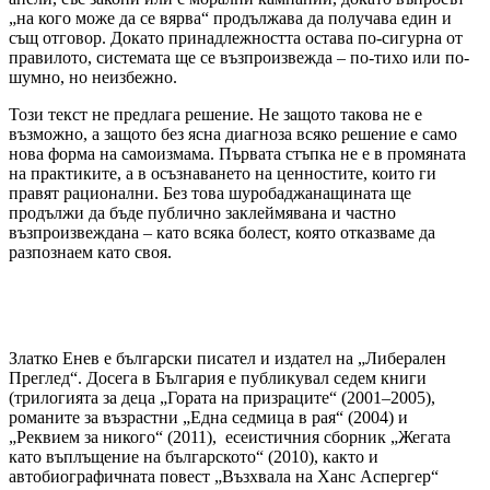
„на кого може да се вярва“ продължава да получава един и
същ отговор. Докато принадлежността остава по-сигурна от
правилото, системата ще се възпроизвежда – по-тихо или по-
шумно, но неизбежно.
Този текст не предлага решение. Не защото такова не е
възможно, а защото без ясна диагноза всяко решение е само
нова форма на самоизмама. Първата стъпка не е в промяната
на практиките, а в осъзнаването на ценностите, които ги
правят рационални. Без това шуробаджанащината ще
продължи да бъде публично заклеймявана и частно
възпроизвеждана – като всяка болест, която отказваме да
разпознаем като своя.
Златко Енев е български писател и издател на „Либерален
Преглед“. Досега в България е публикувал седем книги
(трилогията за деца „Гората на призраците“ (2001–2005),
романите за възрастни „Една седмица в рая“ (2004) и
„Реквием за никого“ (2011), есеистичния сборник „Жегата
като въплъщение на българското“ (2010), както и
автобиографичната повест „Възхвала на Ханс Аспергер“