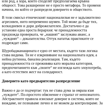
или род, а хора, които споделят предполагаема кръвна
общност. Това разширение не е просто метафора. То променя
начина, по който се разпределя доверието в обществото.
В този смисъл етническият национализъм не е задължително
агресивен, нито непременно шумен. Той може да бъде тих,
всекидневен и дори доброжелателен. Достатъчно е да
установи една проста йерархия: че принадлежността
предхожда проверката, че „нашият“ заслужава аванс, а
„чуждият“ – доказателства. Оттук нататък практиките се
подреждат сами.
Шуробаджанащината е едно от местата, където тази логика
става видима. Тя не е изкривяване на националната идея, а
нейна рутинна, банална реализация. Там, където
принадлежността се преживява като морална категория,
предпочитанието към „своите“ не изглежда като злоупотреба,
а като естествен жест на солидарност.
Доверието като предварително разпределение
Важно е да се подчертае: тук не става дума за омраза към
„чуждите“. По-простото обяснение е страхът от непознатото.
Абстрактните правила изискват доверие в система, която не
виждаме, не познаваме лично и не можем да контролираме. За