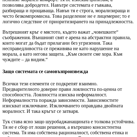
позволява добродетел. Навътре системата е гъвкава,
разбираща и прощаваща. Навън тя е строга, морализираща и
често безкомпромисна. Това разделение не е лицемерие; то е
логично следствие от приоритизирането на принадлежността.
Вътрешният кръг е мястото, където важат „човешките“
съображения. Външният свят е арена на абстрактни правила,
които могат да бъдат прилагани без угризения. Така
несправедливостта се преживява не като нарушение на
морала, а като негова защита. „Към своите сме хора. Към
чуждите – да видим.“
Защо системата се самовъзпроизвежда
Всички тези елементи се подкрепят взаимно.
Предварителното доверие прави лоялността по-ценна от
способността. Лоялността изисква неформалност.
Неформалността поражда зависимости. Зависимостите
изискват изключване. Изключването оправдава двойната
моралност. И така кръгът се затваря.
Тук става ясно защо шуробаджанащината е толкова устойчива.
Тя не е сбор от лоши решения, а вътрешно консистентна
система. Тя има собствена рационалност, собствена етика и