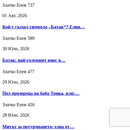
Златко Енев
737
01 Авг, 2026
Кой е създал символа „Батак“? Един…
Златко Енев
589
30 Юли, 2026
Батак: най-големият внос в…
Златко Енев
477
29 Юли, 2026
Под прозореца на баба Тонка, или:…
Златко Енев
426
28 Юли, 2026
Митът за потурчването: една от…