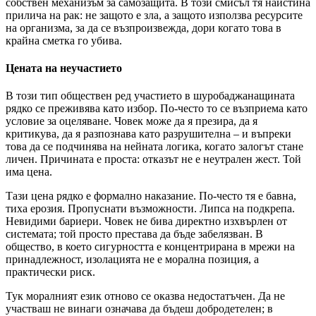
собствен механизъм за самозащита. В този смисъл тя наистина
прилича на рак: не защото е зла, а защото използва ресурсите
на организма, за да се възпроизвежда, дори когато това в
крайна сметка го убива.
Цената на неучастието
В този тип обществен ред участието в шуробаджанащината
рядко се преживява като избор. По-често то се възприема като
условие за оцеляване. Човек може да я презира, да я
критикува, да я разпознава като разрушителна – и въпреки
това да се подчинява на нейната логика, когато залогът стане
личен. Причината е проста: отказът не е неутрален жест. Той
има цена.
Тази цена рядко е формално наказание. По-често тя е бавна,
тиха ерозия. Пропуснати възможности. Липса на подкрепа.
Невидими бариери. Човек не бива директно изхвърлен от
системата; той просто престава да бъде забелязван. В
общество, в което сигурността е концентрирана в мрежи на
принадлежност, изолацията не е морална позиция, а
практически риск.
Тук моралният език отново се оказва недостатъчен. Да не
участваш не винаги означава да бъдеш добродетелен; в