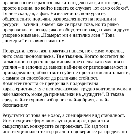
правило тя не се разпознава като отделен акт, а като среда –
просто начина, по който нещата се случват „от само себе си“.
Тя не е скандал, а фон. Назначенията, конкурсите,
обществените поръчки, разпределението на позиции и
ресурси – всички „знаем“ как се прави това, но то рядко
предизвиква изненада; ако изобщо, то поражда някое и друго
уморено кимване. „Номерът ми е напълно ясен.“ Това
„номерът“ е първият симптом.
Повредата, която тази практика нанася, не е само морална,
нито само икономическа. Тя е тъканна. Когато достъпът до
възможности престане да минава през неща като умения и
усилия – и започне да зависи най-вече от разпознаваемост и
принадлежност, обществото губи не просто отделни таланти,
а самата си способност да различава стойност.
Компетентността се превръща в подозрителна
характеристика: тя е непредсказуема, трудно контролируема и,
най-важното, може да принадлежи на „чуждите“. В такава
среда най-сигурният избор не е най-добрият, а най-
безопасният.
Резултатът от това не е хаос, а специфичен вид стабилност.
Институциите формално функционират, правилата
съществуват, конкурсите се провеждат. Но зад този
институционален театър реалното доверие се разпределя по