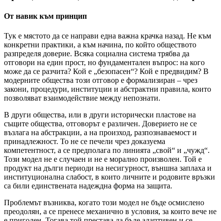
От навик към принцип
Тук е мястото да се направи една важна крачка назад. Не към
конкретни практики, а към начина, по който обществото
разпределя доверие. Всяка социална система трябва да
отговори на един прост, но фундаментален въпрос: на кого
може да се разчита? Кой е „безопасен“? Кой е предвидим? В
модерните общества този отговор е формализиран – чрез
закони, процедури, институции и абстрактни правила, които
позволяват взаимодействие между непознати.
В други общества, или в други исторически пластове на
същите общества, отговорът е различен. Доверието не се
възлага на абстракции, а на произход, разпознаваемост и
принадлежност. То не се печели чрез доказуема
компетентност, а се предполага по линията „свой“ и „чужд“.
Този модел не е случаен и не е морално произволен. Той е
продукт на дълги периоди на несигурност, външна заплаха и
институционална слабост, в които личните и родовите връзки
са били единствената надеждна форма на защита.
Проблемът възниква, когато този модел не бъде осмислено
преодолян, а се пренесе механично в условия, за които вече не
е пригоден. Тогава той престава да бъде адаптивен и се