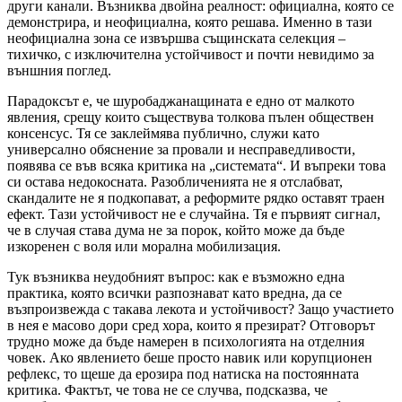
други канали. Възниква двойна реалност: официална, която се
демонстрира, и неофициална, която решава. Именно в тази
неофициална зона се извършва същинската селекция –
тихичко, с изключителна устойчивост и почти невидимо за
външния поглед.
Парадоксът е, че шуробаджанащината е едно от малкото
явления, срещу които съществува толкова пълен обществен
консенсус. Тя се заклеймява публично, служи като
универсално обяснение за провали и несправедливости,
появява се във всяка критика на „системата“. И въпреки това
си остава недокосната. Разобличенията не я отслабват,
скандалите не я подкопават, а реформите рядко оставят траен
ефект. Тази устойчивост не е случайна. Тя е първият сигнал,
че в случая става дума не за порок, който може да бъде
изкоренен с воля или морална мобилизация.
Тук възниква неудобният въпрос: как е възможно една
практика, която всички разпознават като вредна, да се
възпроизвежда с такава лекота и устойчивост? Защо участието
в нея е масово дори сред хора, които я презират? Отговорът
трудно може да бъде намерен в психологията на отделния
човек. Ако явлението беше просто навик или корупционен
рефлекс, то щеше да ерозира под натиска на постоянната
критика. Фактът, че това не се случва, подсказва, че