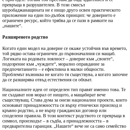
превръща в разрушителен. В този смисъл
шуробаджанащината не е нищо друго освен практическото
приложение на един по-дълбок принцип: че доверието е
ограничен ресурс, който трябва да се пази в рамките на
„нашите“.
Разширеното родство
Когато един модел на доверие се окаже устойчив във времето,
той рядко остава ограничен до първоначалния си мащаб.
Логиката на родовата лоялност – доверие към „своите“,
подозрение към „чуждите“, морално оправдание за
предпочитанието – е ефективна в малки общности.
Проблемът възниква не когато тя съществува, а когато започне
да се разширява отвъд естествения си обхват.
Националните идеи от определен тип правят именно това. Те
не създават нов морал от нищото, а мащабират вече
съществуващ. Става дума за онези национални проекти, които
основават принадлежността си върху етнически произход и
кръвно родство, а не върху граждански договор или
споделени правила. В този контекст родството се превръща в
символ, произходът – в съдба, а принадлежността – в
предварителна гаранция. „Нашите“ вече не са само семейство