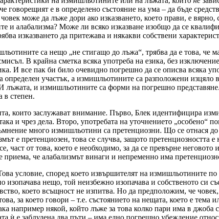
характеристики на измишльотините или на лъжата, които
не
завис
че говорещият е в определено състояние на ума – да бъде средст
човек може да лъже дори ако изказването, което прави, е вярно, с
ите и алабализма? Може ли всяко изказване изобщо да се квалиф
трябва изказването да притежава и някакви собствени характерис
шльотините са нещо „не стигащо до лъжа“, трябва да е това, че 
смисъл. В крайна сметка всяка употреба на езика, без изключени
зика. И все пак би било очевидно погрешно да се описва всяка уп
а определен участък, а измишльотините са разположени изцяло в
 лъжата, и измишльотините са форми на погрешно представяне. 
 в степен.
та, които заслужават внимание. Първо, Блек идентифицира измиш
 така и чрез дела. Второ, употребата на уточнението „особено“ п
мнение много измишльотини са претенциозни. Що се отнася до а
змът е претенциозен, това се случва, защото претенциозността е 
е, част от това, което е необходимо, за да се превърне неговото 
 се приема, че алабализмът винаги и непременно има претенциозно
ова условие, според което извършителят на измишльотините по 
о изопачава нещо, той неизбежно изопачава и собственото си със
вство, което всъщност не изпитва. Но да предположим, че човек,
ва, за което говори – т.е. състоянието на нещата, което е тема 
ака например някой, който лъже за това колко пари има в джоба 
вата ѝ е заблудена два пъти – има едно погрешно убеждение отно