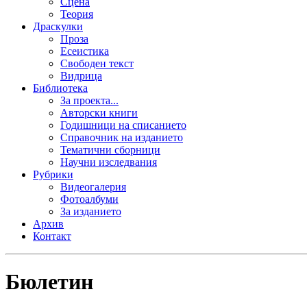
Сцена
Теория
Драскулки
Проза
Есеистика
Свободен текст
Видрица
Библиотека
За проекта...
Авторски книги
Годишници на списанието
Справочник на изданието
Тематични сборници
Научни изследвания
Рубрики
Видеогалерия
Фотоалбуми
За изданието
Архив
Контакт
Бюлетин