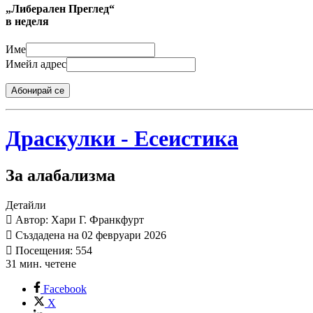
„Либерален Преглед“
в неделя
Име
Имейл адрес
Абонирай се
Драскулки - Есеистика
За алабализма
Детайли
Автор: Хари Г. Франкфурт
Създадена на 02 февруари 2026
Посещения: 554
31 мин. четене
Facebook
X