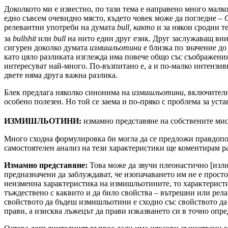
Доколкото ми е известно, по тази тема е направено много малко
едно съвсем очевидно място, където човек може да погледне –
релевантни употреби на думата
bull
, както
и за някои сродни т
за
bullshit
или
bull
на нито един друг език. Друг заслужаващ вни
сигурен доколко думата
измишльотини
е близка по значение д
като цяло разликата изглежда има повече общо със съображения
интересуват най-много. По-възпитано е, а и по-малко интензи
двете няма друга важна разлика.
Блек предлага няколко синонима на
измишльотини
, включител
особено полезен. Но той се заема и по-пряко с проблема за ус
ИЗМИШЛЬОТИНИ:
измамно представяне на собствените мисл
Много сходна формулировка би могла да се предложи правдопод
самостоятелен анализ на тези характеристики ще коментирам р
Измамно
представяне
:
Това може да звучи плеонастично [изли
предназначени да заблуждават, че изопачаването им не е просто
неизменна характеристика на измишльотините, то характеристи
тъждествено с каквито и да било свойства – вътрешни или рел
свойството да бъдеш измишльотини е сходно със свойството да б
прави, а изисква лъжецът да прави изказването си в точно опре