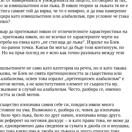
ят от намеренията и убежденията на лицето, отговорно за тях,
во за измишльотини или лъжа. В някои теории за лъжата тя не е
тига самият той да вярва, че то е невярно, и да има намерение
ицира като измишльотини или алабализъм, при условие че (така
тики?
макар да притежават някои от отличителните характеристики на
е, притежава някои, но не всички от характерните черти на
отреба на езика като „не стигаща до лъжа“. Изразът на Блек
 по-ранни точки. Какъв би могъл да бъде този континуум, по
Но на пръв поглед не е ясно как точно разликата между тези
льотините не само като категория на речта, но и като такава
оказва, че Блек не смята претенциозността за съществена или
лабализма, освен това изразът „претенциозен алабализъм“ е
негов мотив, а не конститутивен елемент от същността му.
изказване в случай на алабализъм. Често, разбира се, именно
стта за свой мотив.
същество изопачава самия себе си, повдига някои много
тояние на ума. Възможно е, разбира се, човек да изопачава
 било чрез лъжа, било по друг начин, изопачава нещо друго.
или референт на неговия дискурс – и като прави това, не може да
си, едновременно дава сведения за сумата в джоба си и внушава,
сно това какво има в джоба на лъжеца и друго относно това