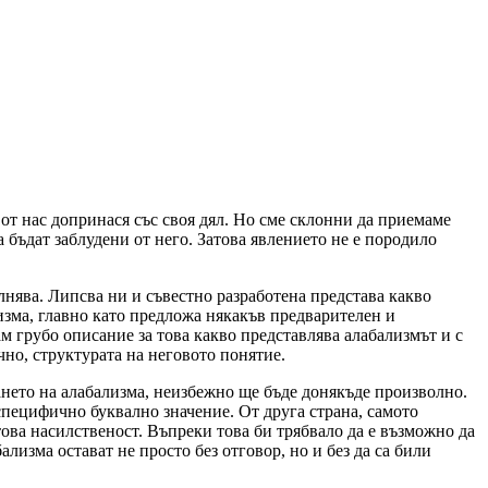
и от нас допринася със своя дял. Но сме склонни да приемаме
а бъдат заблудени от него. Затова явлението не е породило
лнява. Липсва ни и съвестно разработена представа какво
лизма, главно като предложа някакъв предварителен и
м грубо описание за това какво представлява алабализмът и с
чно, структурата на неговото понятие.
нето на алабализма, неизбежно ще бъде донякъде произволно.
 специфично буквално значение. От друга страна, самото
ова насилственост. Въпреки това би трябвало да е възможно да
лизма остават не просто без отговор, но и без да са били