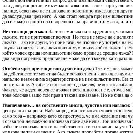
Остава допълнителният въпрос дали има някакви съществени 
или дали, напротив, е възможно всяко изказване – при условие 
налице, освен ако не е направено неистинно изказване; в други 
да заблуждава чрез него. А как стоят нещата при измишльотин
да се каже) сърцето на говорещия е на правилното място, или 
Не стигащо до лъжа:
Част от смисъла на твърдението, че изми
лъжите, те не притежават всички. Но това не може да е целият 
лъжата – ако не други, то поне тази, че изобщо е употреба на е
внушава идеята за някакъв континуум, върху който лъжата заем
който човек среща измишльотини само преди да срещне лъжа? И
два вида погрешно представяне може да се тълкува като разлика
Особено чрез претенциозн
и
дум
и
или дел
а
:
Тук има два момен
на действието; те могат да бъдат осъществени както чрез думи,
напълно незаменима характеристика на измишльотините. Без съ
почти клише. Аз обаче съм склонен да мисля, че когато алабали
Фактът, че даден човек се държи претенциозно, не е, струва ми с
това обяснява защо той прави такова изказване. Но не бива да
Изопачаване… на собствените мисли, чувства или нагласи:
Т
централни въпроси. Най-напред, винаги когато човек съзнателн
само това – например като се преструва, че има желание или чу
Тогава той неизбежно изопачава поне две неща. Той изопачава то
избегне изопачаването и на собственото си състояние на ума. Т
че вярва на тези сведения. Ако лъжата проработи, тогава жерт