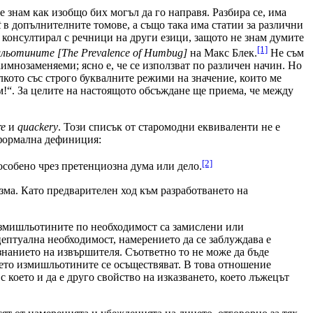
е знам как изобщо бих могъл да го направя. Разбира се, има
t
в допълнителните томове, а също така има статии за различни
е консултирал с речници на други езици, защото не знам думите
[1]
шльотините
[The Prevalence of Humbug]
на Макс Блек.
Не съм
аимнозаменяеми; ясно е, че се използват по различен начин. Но
лкото със строго буквалните режими на значение, които ме
!“. За целите на настоящото обсъждане ще приема, че между
re
и
quackery
. Този списък от старомодни еквиваленти не е
 формална дефиниция:
[2]
 особено чрез претенциозна дума или дело.
ма. Като предварителен ход към разработването на
измишльотините по необходимост са замислени или
цептуална необходимост, намерението да се заблуждава е
знанието на извършителя. Съответно то не може да бъде
оето измишльотините се осъществяват. В това отношение
 което и да е друго свойство на изказването, което лъжецът