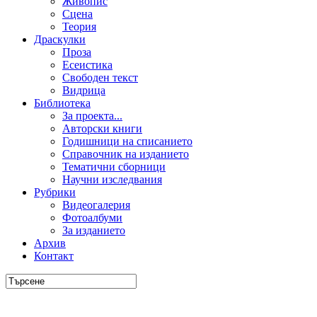
Живопис
Сцена
Теория
Драскулки
Проза
Есеистика
Свободен текст
Видрица
Библиотека
За проекта...
Авторски книги
Годишници на списанието
Справочник на изданието
Тематични сборници
Научни изследвания
Рубрики
Видеогалерия
Фотоалбуми
За изданието
Архив
Контакт