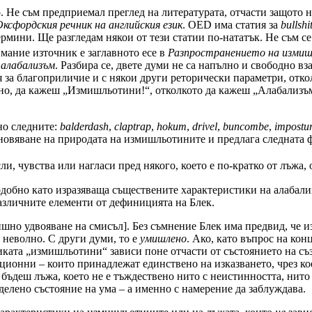
. Не съм предприемал преглед на литературата, отчасти защото н
Оксфордския речник на английския език
. OED има статия за
bullshi
ермини. Ще разгледам някои от тези статии по-нататък. Не съм с
мание източник е заглавното есе в
Разпространението на изми
о
алабализъм
. Разбира се, двете думи не са напълно и свободно вз
 за благоприличие и с някои други реторически параметри, отко
вно, да кажеш „Измишльотини!“, отколкото да кажеш „Алабализъм
но следните:
balderdash
,
claptrap
,
hokum
,
drivel
,
buncombe
,
impostu
тановяване на природата на измишльотините и предлага следната
и, чувства или нагласи пред някого, което е по-кратко от лъжа,
обно като изразяваща съществените характеристики на алабализ
азличните елементи от дефиницията на Блек.
шно удвояване на смисъл]. Без съмнение Блек има предвид, че 
 неволно. С други думи, то е
умишлено
. Ако, като въпрос на кон
ката „измишльотини“ зависи поне отчасти от състоянието на съ
ационни – които принадлежат единствено на изказването, чрез к
ъдеш лъжа, което не е тъждествено нито с неистинността, нито с
делено състояние на ума – а именно с намерение да заблуждава.