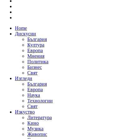
Home
Дискусии
България
Култура
Европа
Мнения
Политика
Бизнес
Свят
Изгледи
България
Европа
Наука
Технологии
Свят
Изкуство
Литература
Кино
Музика
Живопис