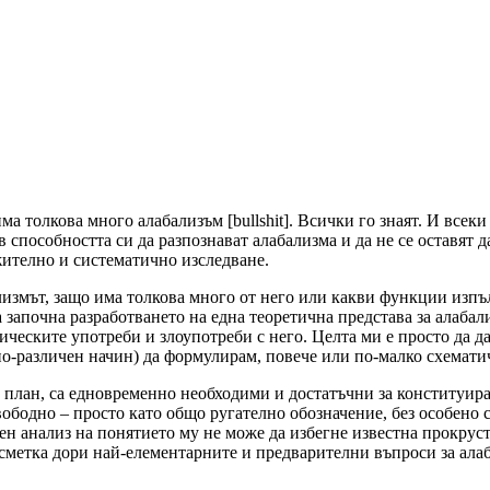
ма толкова много алабализъм [bullshit]. Всички го знаят. И всек
 способността си да разпознават алабализма и да не се оставят д
ително и систематично изследване.
бализмът, защо има толкова много от него или какви функции изпъ
а започна разработването на една теоретична представа за алаба
ческите употреби и злоупотреби с него. Целта ми е просто да да
о по-различен начин) да формулирам, повече или по-малко схемати
 план, са едновременно необходими и достатъчни за конституира
свободно – просто като общо ругателно обозначение, без особено
ен анализ на понятието му не може да избегне известна прокруст
 сметка дори най-елементарните и предварителни въпроси за алаба