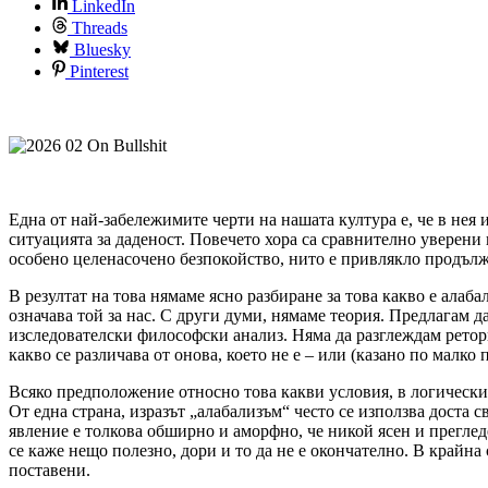
LinkedIn
Threads
Bluesky
Pinterest
Една от най-забележимите черти на нашата култура е, че в нея и
ситуацията за даденост. Повечето хора са сравнително уверени в
особено целенасочено безпокойство, нито е привлякло продълж
В резултат на това нямаме ясно разбиране за това какво е ала
означава той за нас. С други думи, нямаме теория. Предлагам д
изследователски философски анализ. Няма да разглеждам ретори
какво се различава от онова, което не е – или (казано по малк
Всяко предположение относно това какви условия, в логически
От една страна, изразът „алабализъм“ често се използва доста 
явление е толкова обширно и аморфно, че никой ясен и преглед
се каже нещо полезно, дори и то да не е окончателно. В крайна
поставени.