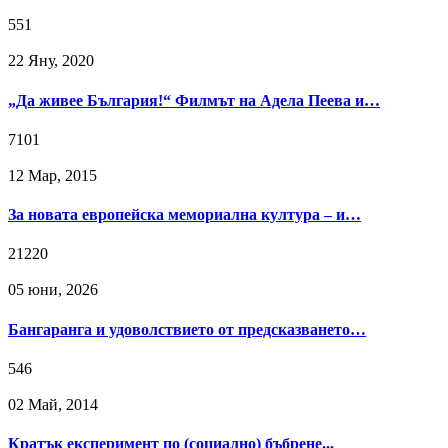
551
22 Яну, 2020
„Да живее България!“ Филмът на Адела Пеева и…
7101
12 Мар, 2015
За новата европейска мемориална култура – и…
21220
05 юни, 2026
Бангаранга и удоволствието от предсказването…
546
02 Май, 2014
Кратък експеримент по (социално) бъбрене...