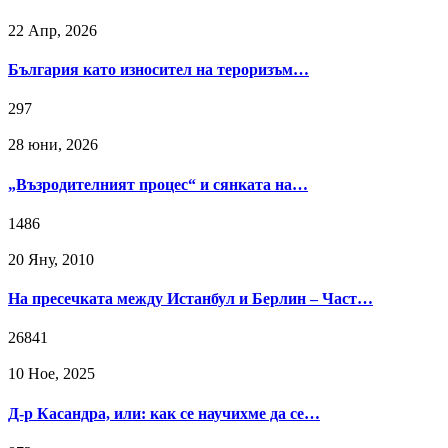
22 Апр, 2026
България като износител на тероризъм…
297
28 юни, 2026
„Възродителният процес“ и сянката на…
1486
20 Яну, 2010
На пресечката между Истанбул и Берлин – Част…
26841
10 Ное, 2025
Д-р Касандра, или: как се научихме да се…