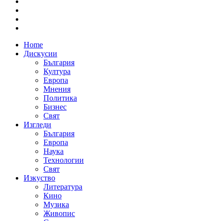
Home
Дискусии
България
Култура
Европа
Мнения
Политика
Бизнес
Свят
Изгледи
България
Европа
Наука
Технологии
Свят
Изкуство
Литература
Кино
Музика
Живопис