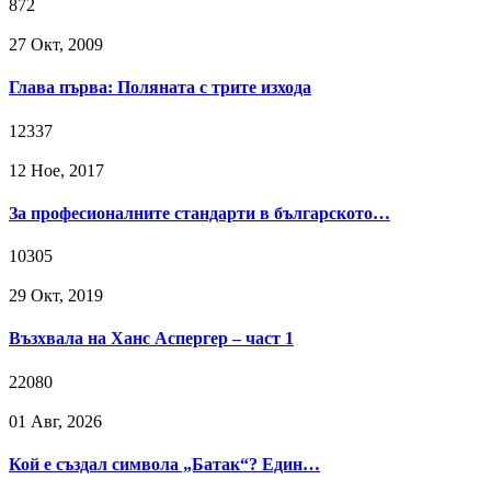
872
27 Окт, 2009
Глава първа: Поляната с трите изхода
12337
12 Ное, 2017
За професионалните стандарти в българското…
10305
29 Окт, 2019
Възхвала на Ханс Аспергер – част 1
22080
01 Авг, 2026
Кой е създал символа „Батак“? Един…