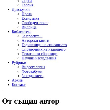
Сцена
Теория
Драскулки
Проза
Есеистика
Свободен текст
Видрица
Библиотека
За проекта...
Авторски книги
Годишници на списанието
Справочник на изданието
Тематични сборници
Научни изследвания
Рубрики
Видеогалерия
Фотоалбуми
За изданието
Архив
Контакт
От същия автор