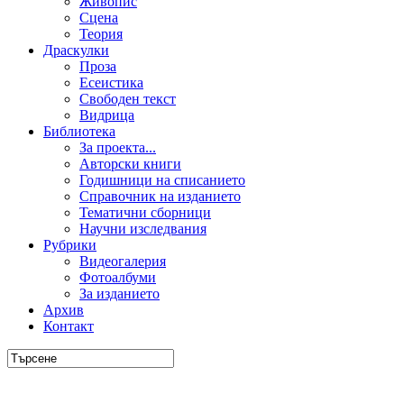
Живопис
Сцена
Теория
Драскулки
Проза
Есеистика
Свободен текст
Видрица
Библиотека
За проекта...
Авторски книги
Годишници на списанието
Справочник на изданието
Тематични сборници
Научни изследвания
Рубрики
Видеогалерия
Фотоалбуми
За изданието
Архив
Контакт