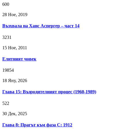
600
28 Ное, 2019
Възхвала на Ханс Аспергер – част 14
3231
15 Ное, 2011
Елитният човек
19854
18 Яну, 2026
Глава 15: Възродителният процес (1960-1989)
522
30 Дек, 2025
Глава 8: Прагът към фаза C: 1912