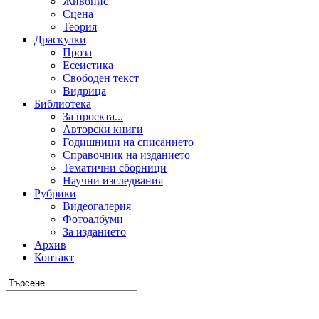
Живопис
Сцена
Теория
Драскулки
Проза
Есеистика
Свободен текст
Видрица
Библиотека
За проекта...
Авторски книги
Годишници на списанието
Справочник на изданието
Тематични сборници
Научни изследвания
Рубрики
Видеогалерия
Фотоалбуми
За изданието
Архив
Контакт