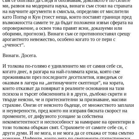
съм се опитвал да следя и опознавам, доколкото е по силите
ми, развоя на модерната наука, винаги съм стоял на страната
на научните аргументи в смисъла, определян от мислители
като Попър и Кун (тоест неща, които поставят граници пред
възможността самите те да бъдат положени извън сферата на
опровержение, а освен това правят ясни, доказуеми или
оборими, прогнози). Винаги съм се противопоставял срещу
арогантното невежество, особено когато то се пери с
„ученост“.
Винаги. Досега.
И толкова по-голямо е удивлението ми от самия себе си,
когато днес, в разгара на най-голямата криза, която сме
преживявали през последните десетилетия, изведнъж се
оказвам в лагера на „антинаучните скептици“, на хората,
които отказват да повярват в реалните основания на тази
психоза и търсят обясненията ѝ в други, дълбоко скрити и
твърде неясни, че и притеснителни за признаване, масови
страхове. Онези от неясното бъдеще, от множеството заплахи
и неуверености, пред които ни изправя бясната скорост на
промените, от дифузното усещане за собствена
некомпетентност и неспособност за намиране на ориентири в
този толкова объркан свят. Страховете от самите себе си, с
други думи. И не мога, и не мога да се откажа от това смътно
усещане. Цифрите, които чета по световните статистически