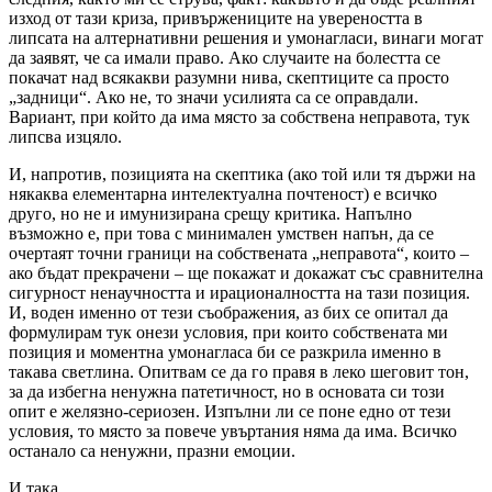
изход от тази криза, привържениците на увереността в
липсата на алтернативни решения и умонагласи, винаги могат
да заявят, че са имали право. Ако случаите на болестта се
покачат над всякакви разумни нива, скептиците са просто
„задници“. Ако не, то значи усилията са се оправдали.
Вариант, при който да има място за собствена неправота, тук
липсва изцяло.
И, напротив, позицията на скептика (ако той или тя държи на
някаква елементарна интелектуална почтеност) е всичко
друго, но не и имунизирана срещу критика. Напълно
възможно е, при това с минимален умствен напън, да се
очертаят точни граници на собствената „неправота“, които –
ако бъдат прекрачени – ще покажат и докажат със сравнителна
сигурност ненаучността и ирационалността на тази позиция.
И, воден именно от тези съображения, аз бих се опитал да
формулирам тук онези условия, при които собствената ми
позиция и моментна умонагласа би се разкрила именно в
такава светлина. Опитвам се да го правя в леко шеговит тон,
за да избегна ненужна патетичност, но в основата си този
опит е желязно-сериозен. Изпълни ли се поне едно от тези
условия, то място за повече увъртания няма да има. Всичко
останало са ненужни, празни емоции.
И така.