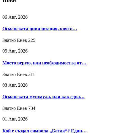
Нови
06 Авг, 2026
Османската цивилизация, която…
Златко Енев
225
05 Авг, 2026
Моето верую, или необходимостта от…
Златко Енев
211
03 Авг, 2026
Османската мушмула, или как една…
Златко Енев
734
01 Авг, 2026
Кой е създал символа „Батак“? Един…