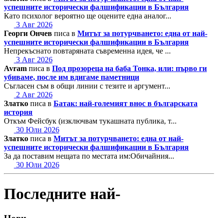
успешните исторически фалшификации в България
Като психолог вероятно ще оцените една аналог...
3 Авг 2026
Георги Ончев
писа в
Митът за потурчването: една от най-
успешните исторически фалшификации в България
Непрекъснато повтаряната съвременна идея, че ...
3 Авг 2026
Avram
писа в
Под прозореца на баба Тонка, или: първо ги
убиваме, после им вдигаме паметници
Съгласен съм в общи линии с тезите и аргумент...
2 Авг 2026
Златко
писа в
Батак: най-големият внос в българската
история
Откъм Фейсбук (изключвам тукашната публика, т...
30 Юли 2026
Златко
писа в
Митът за потурчването: една от най-
успешните исторически фалшификации в България
За да поставим нещата по местата им:Обичайния...
30 Юли 2026
Последните най-