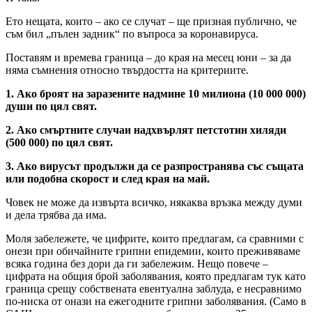
Ето нещата, които – ако се случат – ще призная публично, че
съм бил „пълен задник“ по въпроса за коронавируса.
Поставям и времева граница – до края на месец юни – за да
няма съмнения относно твърдостта на критериите.
1. Ако броят на заразените надмине 10 милиона (10 000 000)
души по цял свят.
2. Ако смъртните случаи надхвърлят петстотин хиляди
(500 000) по цял свят.
3. Ако вирусът продължи да се разпространява със същата
или подобна скорост и след края на май.
Човек не може да извърта всичко, някаква връзка между думи
и дела трябва да има.
Моля забележете, че цифрите, които предлагам, са сравними с
онези при обичайните грипни епидемии, които преживяваме
всяка година без дори да ги забележим. Нещо повече –
цифрата на общия брой заболявания, която предлагам тук като
граница срещу собствената евентуална заблуда, е несравнимо
по-ниска от онази на ежегодните грипни заболявания. (Само в