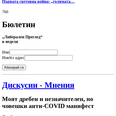
Първата световна война: „голямата…
766
Бюлетин
„Либерален Преглед“
в неделя
Име
Имейл адрес
Абонирай се
Дискусии - Мнения
Моят дребен и незначителен, но
човешки анти-COVID манифест