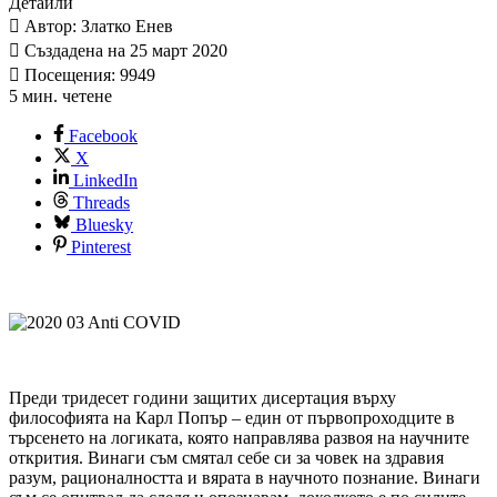
Детайли
Автор: Златко Енев
Създадена на 25 март 2020
Посещения: 9949
5 мин. четене
Facebook
X
LinkedIn
Threads
Bluesky
Pinterest
Преди тридесет години защитих дисертация върху
философията на Карл Попър – един от първопроходците в
търсенето на логиката, която направлява развоя на научните
открития. Винаги съм смятал себе си за човек на здравия
разум, рационалността и вярата в научното познание. Винаги