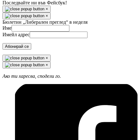
Последвайте ни във Фейсбук!
×
×
Бюлетин „Либерален преглед“ в неделя
Име
Имейл адрес
Абонирай се
×
×
Ако ти харесва, сподели го.