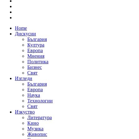
Home
Дискусии
България
Култура
Европа
Мнения
Политика
Бизнес
Свят
Изгледи
България
Европа
Наука
Технологии
Свят
Изкуство
Литература
Кино
Музика
Живопис