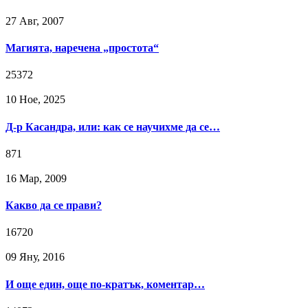
27 Авг, 2007
Магията, наречена „простота“
25372
10 Ное, 2025
Д-р Касандра, или: как се научихме да се…
871
16 Мар, 2009
Какво да се прави?
16720
09 Яну, 2016
И още един, още по-кратък, коментар…