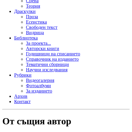
Сцена
Теория
Драскулки
Проза
Есеистика
Свободен текст
Видрица
Библиотека
За проекта...
Авторски книги
Годишници на списанието
Справочник на изданието
Тематични сборници
Научни изследвания
Рубрики
Видеогалерия
Фотоалбуми
За изданието
Архив
Контакт
От същия автор