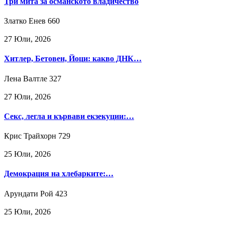
Три мита за османското владичество
Златко Енев
660
27 Юли, 2026
Хитлер, Бетовен, Йоци: какво ДНК…
Лена Валтле
327
27 Юли, 2026
Секс, легла и кървави екзекуции:…
Крис Трайхорн
729
25 Юли, 2026
Демокрация на хлебарките:…
Арундати Рой
423
25 Юли, 2026