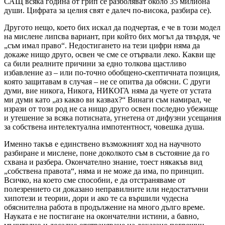
САЩ всяка година от грип се разболяват около 35 милиона
души. Цифрата за целия свят е далеч по-висока, разбира се).
Другото нещо, което бих искал да подчертая, е че в този модел
на мислене липсва вариант, при който бих могъл да твърдя, че
„съм имал право“. Недостигането на тези цифри няма да
докаже нищо друго, освен че сме се отървали леко. Какви ще
са били реалните причини за едно толкова щастливо
избавление аз – или по-точно обобщено-скептичната позиция,
която защитавам в случая – не се опитва да обясни. С други
думи, вие никога, Никога, НИКОГА няма да чуете от устата
ми думи като „аз какво ви казвах?“ Винаги съм намирал, че
изрази от този род не са нищо друго освен последно убежище
и утешение за всяка потисната, угнетена от дифузни усещания
за собствена интелектуална импотентност, човешка душа.
Именно такъв е единствено възможният ход на научното
разбиране и мислене, поне доколкото съм в състояние да го
схвана и разбера. Окончателно знание, тоест някакъв вид
„собствена правота“, няма и не може да има, по принцип.
Всичко, на което сме способни, е да отстраняваме от
полезрението си доказано неправилните или недостатъчни
хипотези и теории, дори и ако те са вършили чудесна
обяснителна работа в продължение на много дълго време.
Науката е не постигане на окончателни истини, а бавно,