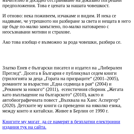
мъчително и досадно отстраняване на доказано погрешни
предположения. Това е цената за нашата човешкост.
И отново: нека поживеем, изчакаме и видим. И нека се
надяваме, че утрешното ни разбиране за света и нещата в него
ще бъде по-малко замъглено, по-малко натоварено с
неосъзнавани мотиви и страхове.
Ако това изобщо е възможно за рода човешки, разбира се.
Златко Енев е български писател и издател на „Либерален
Преглед“. Досега в България е публикувал седем книги
(трилогията за деца „Гората на призраците“ (2001–2005),
романите за възрастни „Една седмица в рая“ (2004) и
„Реквием за никого“ (2011), есеистичния сборник „Жегата
като въплъщение на българското“ (2010), както и
автобиографичната повест „Възхвала на Ханс Аспергер“
(2020). Детските му книги са преведени на няколко езика,
между които и китайски. Живее в Берлин от 1990 г.
Книгите му могат да се намерят в безплатни електронни
издания тук на сайта.