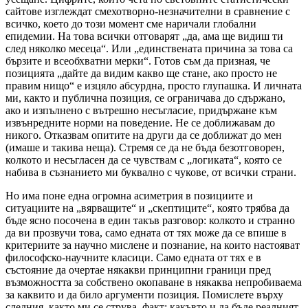
сайтове изглеждат смехотворно-незначителни в сравнение с
всичко, което до този момент сме наричали глобални
епидемии. На това всички отговарят „да, ама ще видиш ти
след няколко месеца“. Или „единствената причина за това са
бързите и всеобхватни мерки“. Готов съм да призная, че
позицията „дайте да видим какво ще стане, ако просто не
правим нищо“ е изцяло абсурдна, просто глупашка. И личната
ми, както и публична позиция, се ограничава до сдържано,
ако и изпълнено с вътрешно несъгласие, придържане към
извънредните норми на поведение. Не се доближавам до
никого. Отказвам опитите на други да се доближат до мен
(имаше и такива неща). Стремя се да не бъда безотговорен,
колкото и несъгласен да се чувствам с „логиката“, която се
набива в съзнанието ми буквално с чукове, от всички страни.
Но има поне една огромна асиметрия в позициите и
ситуациите на „вярващите“ и „скептиците“, която трябва да
бъде ясно посочена в един такъв разговор: колкото и странно
да ви прозвучи това, само едната от тях може да се впише в
критериите за научно мислене и познание, на които настояват
философско-научните класици. Само едната от тях е в
състояние да очертае някакви принципни граници пред
възможността за собствено окопаване в някаква непробиваема
за каквито и да било аргументи позиция. Помислете върху
следния, както ми се струва, факт: какъвто и да бъде реалният