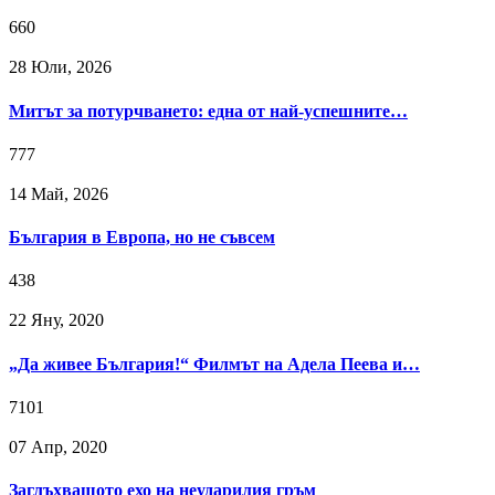
660
28 Юли, 2026
Митът за потурчването: една от най-успешните…
777
14 Май, 2026
България в Европа, но не съвсем
438
22 Яну, 2020
„Да живее България!“ Филмът на Адела Пеева и…
7101
07 Апр, 2020
Заглъхващото ехо на неударилия гръм