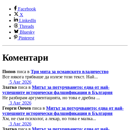
Facebook
X
LinkedIn
Threads
Bluesky
Pinterest
Коментари
Попов
писа в
Три мита за османското владичество
Все някога трябваше да излезе този текст. Най...
5 Авг 2026
Златко
писа в
Митът за потурчването: една от най-
успешните исторически фалшификации в България
Не разбирам аргументацията, но това е дребна ...
3 Авг 2026
Георги Ончев
писа в
Митът за потурчването: една от най-
успешните исторически фалшификации в България
Хм, не съм психолог, а лекар, но това е малка...
3 Авг 2026
Златко
писа в
Митът за потурчването: една от най-