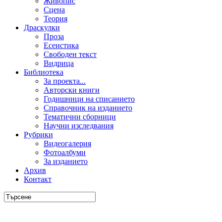
Живопис
Сцена
Теория
Драскулки
Проза
Есеистика
Свободен текст
Видрица
Библиотека
За проекта...
Авторски книги
Годишници на списанието
Справочник на изданието
Тематични сборници
Научни изследвания
Рубрики
Видеогалерия
Фотоалбуми
За изданието
Архив
Контакт