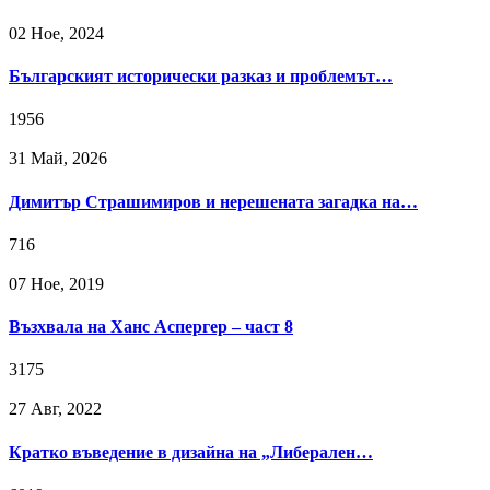
02 Ное, 2024
Българският исторически разказ и проблемът…
1956
31 Май, 2026
Димитър Страшимиров и нерешената загадка на…
716
07 Ное, 2019
Възхвала на Ханс Аспергер – част 8
3175
27 Авг, 2022
Кратко въведение в дизайна на „Либерален…