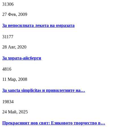
31306
27 Фев, 2009
За непосилната лекота на омразата
31177
28 Авг, 2020
За хората-айсберги
4816
11 Мар, 2008
За sancta simplicitas и привилегиите на…
19834
24 Май, 2025
Прекрасният нов свят: Езиковото творчество в…