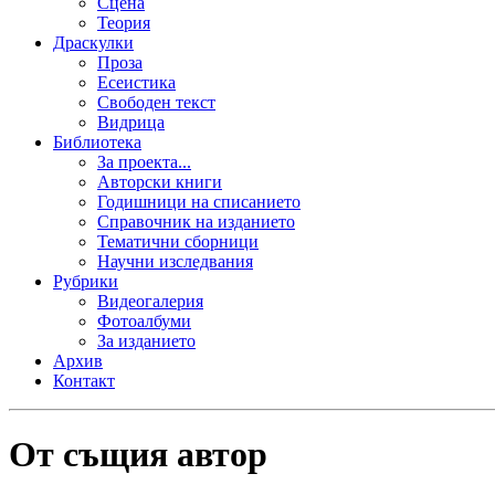
Сцена
Теория
Драскулки
Проза
Есеистика
Свободен текст
Видрица
Библиотека
За проекта...
Авторски книги
Годишници на списанието
Справочник на изданието
Тематични сборници
Научни изследвания
Рубрики
Видеогалерия
Фотоалбуми
За изданието
Архив
Контакт
От същия автор