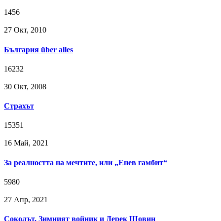
1456
27 Окт, 2010
България über alles
16232
30 Окт, 2008
Страхът
15351
16 Май, 2021
За реалността на мечтите, или „Енев гамбит“
5980
27 Апр, 2021
Соколът, Зимният войник и Дерек Шовин