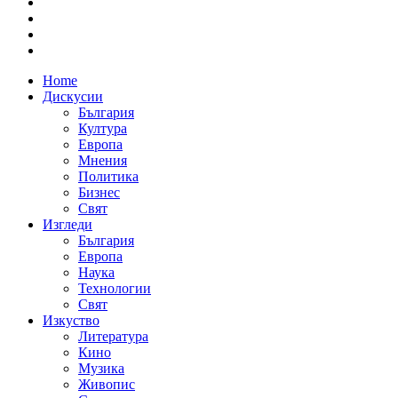
Home
Дискусии
България
Култура
Европа
Мнения
Политика
Бизнес
Свят
Изгледи
България
Европа
Наука
Технологии
Свят
Изкуство
Литература
Кино
Музика
Живопис