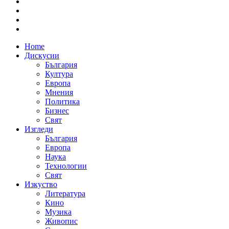
Home
Дискусии
България
Култура
Европа
Мнения
Политика
Бизнес
Свят
Изгледи
България
Европа
Наука
Технологии
Свят
Изкуство
Литература
Кино
Музика
Живопис