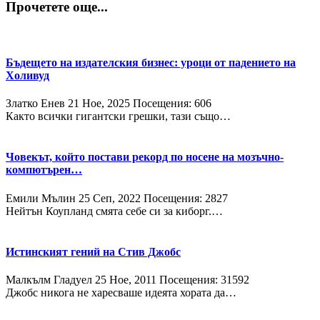
Прочетете още...
Бъдещето на издателския бизнес: уроци от падението на
Холивуд
Златко Енев
21 Ное, 2025
Посещения: 606
Както всички гигантски грешки, тази също…
Човекът, който постави рекорд по носене на мозъчно-
компютърен…
Емили Мълин
25 Сeп, 2022
Посещения: 2827
Нейтън Коупланд смята себе си за киборг.…
Истинският гений на Стив Джобс
Малкълм Гладуел
25 Ное, 2011
Посещения: 31592
Джобс никога не харесваше идеята хората да…