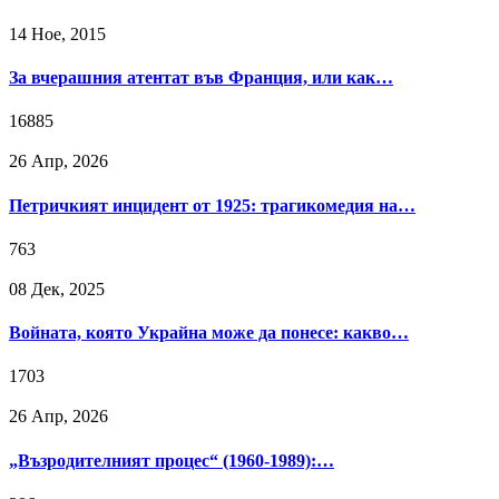
14 Ное, 2015
За вчерашния атентат във Франция, или как…
16885
26 Апр, 2026
Петричкият инцидент от 1925: трагикомедия на…
763
08 Дек, 2025
Войната, която Украйна може да понесе: какво…
1703
26 Апр, 2026
„Възродителният процес“ (1960-1989):…