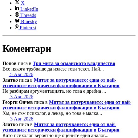
X
LinkedIn
Threads
Bluesky
Pinterest
Коментари
Попов
писа в
Три мита за османското владичество
Все някога трябваше да излезе този текст. Най...
5 Авг 2026
Златко
писа в
Митът за потурчването: една от най-
успешните исторически фалшификации в България
Не разбирам аргументацията, но това е дребна ...
3 Авг 2026
Георги Ончев
писа в
Митът за потурчването: една от най-
успешните исторически фалшификации в България
Хм, не съм психолог, а лекар, но това е малка...
3 Авг 2026
Златко
писа в
Митът за потурчването: една от най-
успешните исторически фалшификации в България
Като психолог вероятно ще оцените една аналог...