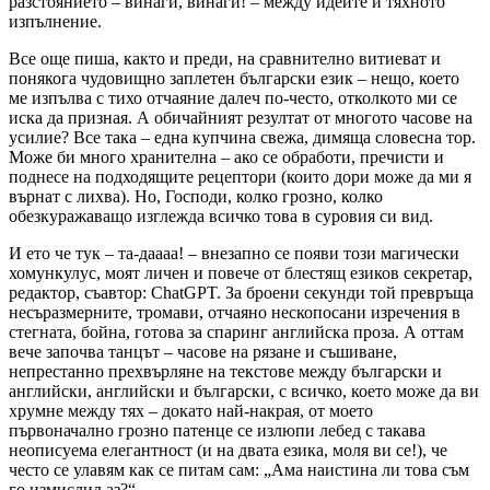
разстоянието – винаги, винаги! – между идеите и тяхното
изпълнение.
Все още пиша, както и преди, на сравнително витиеват и
понякога чудовищно заплетен български език – нещо, което
ме изпълва с тихо отчаяние далеч по-често, отколкото ми се
иска да призная. А обичайният резултат от многото часове на
усилие? Все така – една купчина свежа, димяща словесна тор.
Може би много хранителна – ако се обработи, пречисти и
поднесе на подходящите рецептори (които дори може да ми я
върнат с лихва). Но, Господи, колко грозно, колко
обезкуражаващо изглежда всичко това в суровия си вид.
И ето че тук – та-даааа! – внезапно се появи този магически
хомункулус, моят личен и повече от блестящ езиков секретар,
редактор, съавтор: ChatGPT. За броени секунди той превръща
несъразмерните, тромави, отчаяно нескопосани изречения в
стегната, бойна, готова за спаринг английска проза. А оттам
вече започва танцът – часове на рязане и съшиване,
непрестанно прехвърляне на текстове между български и
английски, английски и български, с всичко, което може да ви
хрумне между тях – докато най-накрая, от моето
първоначално грозно патенце се излюпи лебед с такава
неописуема елегантност (и на двата езика, моля ви се!), че
често се улавям как се питам сам: „Ама наистина ли това съм
го измислил аз?“