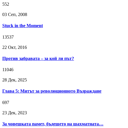
552
03 Сeп, 2008
Stuck in the Moment
13537
22 Окт, 2016
Против забравата – за кой ли път?
11046
28 Дек, 2025
Глава 5: Митът за революционното Възраждане
697
23 Дек, 2023
За човешката памет, бъдещето на шахматната…