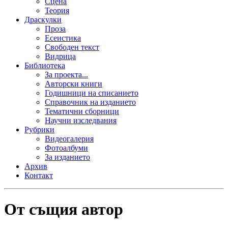
Сцена
Теория
Драскулки
Проза
Есеистика
Свободен текст
Видрица
Библиотека
За проекта...
Авторски книги
Годишници на списанието
Справочник на изданието
Тематични сборници
Научни изследвания
Рубрики
Видеогалерия
Фотоалбуми
За изданието
Архив
Контакт
От същия автор