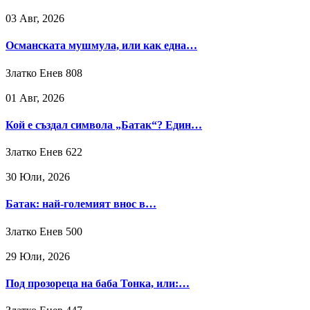
03 Авг, 2026
Османската мушмула, или как една…
Златко Енев
808
01 Авг, 2026
Кой е създал символа „Батак“? Един…
Златко Енев
622
30 Юли, 2026
Батак: най-големият внос в…
Златко Енев
500
29 Юли, 2026
Под прозореца на баба Тонка, или:…