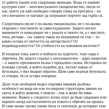
от работа тъкачи или гладуващи миньори. Води го нашият
културен елит – интелектуалното свещеничество, онези от
нас, които уж най-свободно говорят езика на прогреса – но
сега внезапно се напъват да затръшнат портите зад гърба си.
Съпротивата им не е по-малко емоционална, не е по-малко
свързана с инстинкти за самосъхранение. Защото когато
машините се конкурират не с ръцете и тялото ти, а с мислите,
тона, ритъма – със самата тъкан на вътрешния ти глас – то
какво остава от светостта на авторството? От
индивидуалността? От стойността на човешкия интелект?
И въпреки това, както и войната на лудитите, тази също е
обречена. Не защото страхът е неоснователен – дори напротив
– а защото приливната вълна е прекалено силна. Историята не
познава случай, в който подобен дух, пуснат навън от
бутилката, е бил вкаран обратно. Щом само веднъж бутилката
се отвори, тя си остава отворена.
Дали този необорим модел отразява някаква дълбока
особеност на вида ни или по-широки структурни закони на
света, в който живеем, е неясно – пък и може би няма
значение. Важно е следното: всеки опит да бъде сдържано или
върнато назад настъплението на новото е обречен на провал.
И само малко трезви умове биха се опитвали да оспорват тази