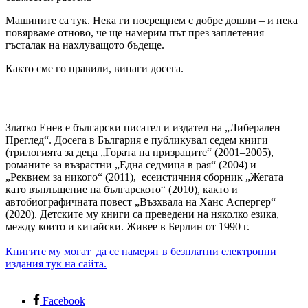
Машините са тук. Нека ги посрещнем с добре дошли – и нека
повярваме отново, че ще намерим път през заплетения
гъсталак на нахлуващото бъдеще.
Както сме го правили, винаги досега.
Златко Енев е български писател и издател на „Либерален
Преглед“. Досега в България е публикувал седем книги
(трилогията за деца „Гората на призраците“ (2001–2005),
романите за възрастни „Една седмица в рая“ (2004) и
„Реквием за никого“ (2011), есеистичния сборник „Жегата
като въплъщение на българското“ (2010), както и
автобиографичната повест „Възхвала на Ханс Аспергер“
(2020). Детските му книги са преведени на няколко езика,
между които и китайски. Живее в Берлин от 1990 г.
Книгите му могат да се намерят в безплатни електронни
издания тук на сайта.
Facebook