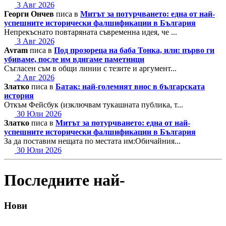
3 Авг 2026
Георги Ончев
писа в
Митът за потурчването: една от най-
успешните исторически фалшификации в България
Непрекъснато повтаряната съвременна идея, че ...
3 Авг 2026
Avram
писа в
Под прозореца на баба Тонка, или: първо ги
убиваме, после им вдигаме паметници
Съгласен съм в общи линии с тезите и аргумент...
2 Авг 2026
Златко
писа в
Батак: най-големият внос в българската
история
Откъм Фейсбук (изключвам тукашната публика, т...
30 Юли 2026
Златко
писа в
Митът за потурчването: една от най-
успешните исторически фалшификации в България
За да поставим нещата по местата им:Обичайния...
30 Юли 2026
Последните най-
Нови