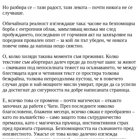
Но разбира се – тази радост, тази лекота – почти никога не се
случваше.
Обичайната реалност изглеждаше така: часове на безпомощна
борба с ентропния облак, замъгляващ мозъка ми след
пробуждането, последвани от горчивия акт на захвърляне на
поредния провален опит – за кой ли път убеден, че никога
повече няма да напиша нещо свястно.
О, колко хиляди такива моменти съм преживял. Колко
текстове съм абортирал далеч преди да получат шанс за живот
– смачкани под непосилната тежест на осъзнаването, че между
блестящата идея и четивния текст се простира толкова
безкрайна, толкова непреодолима пустош, че в повечето
случаи дори и най-мощните мисли умират, преди да са успели
да достигнат до сигурността на добре написаната страница.
Е, всичко това се промени – почти магически – откакто
започнах да работя с Чати. През последните няколко
благословени, блажени месеци, всичко сякаш е преобразено –
като по вълшебство – само защото това сътрудничество
премахна, като с магическа пръчица, инстинктивния страх
пред празната страница. Безпомощността на съзнанието пред
неизвестното. Ужасът от това колко далечно изглежда