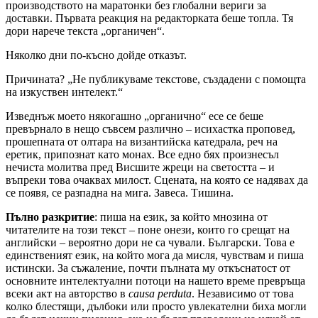
производството на маратонки без глобални вериги за
доставки. Първата реакция на редакторката беше топла. Тя
дори нарече текста „органичен“.
Няколко дни по-късно дойде отказът.
Причината? „Не публикуваме текстове, създадени с помощта
на изкуствен интелект.“
Изведнъж моето някогашно „органично“ есе се беше
превърнало в нещо съвсем различно – исихастка проповед,
прошепната от олтара на византийска катедрала, реч на
еретик, припознат като монах. Все едно бях произнесъл
нечиста молитва пред Висшите жреци на светостта – и
въпреки това очаквах милост. Сцената, на която се надявах да
се появя, се разпадна на мига. Завеса. Тишина.
Пълно разкритие
: пиша на език, за който мнозина от
читателите на този текст – поне онези, които го срещат на
английски – вероятно дори не са чували. Български. Това е
единственият език, на който мога да мисля, чувствам и пиша
истински. За съжаление, почти пълната му откъснатост от
основните интелектуални потоци на нашето време превръща
всеки акт на авторство в
causa perduta
. Независимо от това
колко блестящи, дълбоки или просто увлекателни биха могли