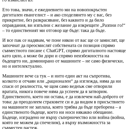
Ето това, значи, е ежедневието ми на новопокръстен
дигитален евангелист – и ако споделянето му с вас, без
прикритие, без разкрасяване, без каквито и да било
оправдания, ви изпълни с желание да изкрещите „Разпни го!“
– то единственият ми отговор ще бъде: така да бъде.
И все пак се надявам, че поне някои от вас ще се замислят, ще
започнат да преосмислят собствената си позиция спрямо
съвместното писане с ChatGPT, спрямо дигиталното настояще
като цяло, а може би дори и спрямо неизбежността на
бъдещето ни, доминирано от машините – не само физически,
но и интелектуално.
Машините вече са тук – и нито един акт на съпротива,
колкото и отчаян или „рационален“ да изглежда, няма да ни
спаси от реалността, че щом само веднъж сме отворили
вратата, никога повече няма да успеем да я затворим.
Единственото, което ни остава, е да извлечем най-доброто от
това: да преодолеем страховете си и да видим в присъствието
на машините не заплаха, която трябва да бъде преборена – а
единственото бъдеще, което ни носи някакво обещание.
Бъдеще, изградено не върху съперничество или война (война,
която не можем да спечелим), а върху възможността за
съвместен растеж.