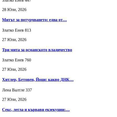
Златко Енев
447
28 Юли, 2026
Митът за потурчването: една от…
Златко Енев
813
27 Юли, 2026
Три мита за османското владичество
Златко Енев
760
27 Юли, 2026
Хитлер, Бетовен, Йоци: какво ДНК…
Лена Валтле
337
27 Юли, 2026
Секс, легла и кървави екзекуции:…