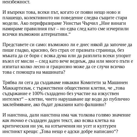
неизбежност.
И въпреки това, всеки път, когато се появи нещо ново и
плашещо, колективното ни поведение следва същите стари
модели. Ако перифразираме Уинстън Чърчил „Ние винаги
намираме правилния път – но едва след като сме изчерпили
всички възможни алтернативи.“
Представете си само: възможно ли е днес някой да започне да
пише гладко, красиво, без страх от празната страница, без
мъката да се бори с всяка дума или да разплита всеки упорит
възел от мисли – след като вече веднъж, два или много пъти е
изпитал колко лесно и грациозно може да се случи всичко
това с помощта на машината?
Трябва ли сега да създаваме някакви Комитети за Машинен
Маккартизъм, с тържествени обществени клетви, че „това
съдържание е 100% създадено без участие на изкуствен
интелект“ – клетви, чието нарушаване ще води до публично
заклеймяване, ако бъдат доказани като фалшиви?
И наистина, дали наистина има чак толкова голямо значение
как точно
е създаден даден текст, ако всяка клетка на
критическия ни ум, на изтънчения ни усет и културен
инстинкт крещи: „Това нещо е адски добре написано“?