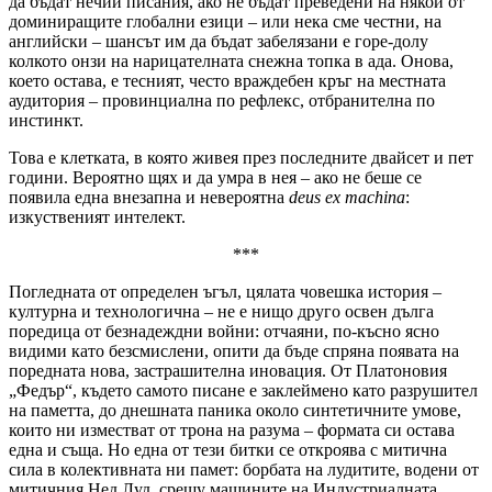
да бъдат нечии писания, ако не бъдат преведени на някой от
доминиращите глобални езици – или нека сме честни, на
английски – шансът им да бъдат забелязани е горе-долу
колкото онзи на нарицателната снежна топка в ада. Онова,
което остава, е тесният, често враждебен кръг на местната
аудитория – провинциална по рефлекс, отбранителна по
инстинкт.
Това е клетката, в която живея през последните двайсет и пет
години. Вероятно щях и да умра в нея – ако не беше се
появила една внезапна и невероятна
deus ex machina
:
изкуственият интелект.
***
Погледната от определен ъгъл, цялата човешка история –
културна и технологична – не е нищо друго освен дълга
поредица от безнадеждни войни: отчаяни, по-късно ясно
видими като безсмислени, опити да бъде спряна появата на
поредната нова, застрашителна иновация. От Платоновия
„Федър“, където самото писане е заклеймено като разрушител
на паметта, до днешната паника около синтетичните умове,
които ни изместват от трона на разума – формата си остава
една и съща. Но една от тези битки се откроява с митична
сила в колективната ни памет: борбата на лудитите, водени от
митичния Нед Луд, срещу машините на Индустриалната