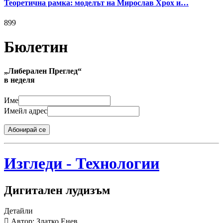
Теоретична рамка: моделът на Мирослав Хрох и…
899
Бюлетин
„Либерален Преглед“
в неделя
Име
Имейл адрес
Абонирай се
Изгледи - Технологии
Дигитален лудизъм
Детайли
Автор: Златко Енев