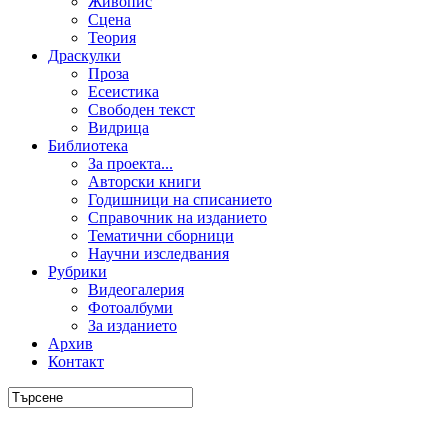
Живопис
Сцена
Теория
Драскулки
Проза
Есеистика
Свободен текст
Видрица
Библиотека
За проекта...
Авторски книги
Годишници на списанието
Справочник на изданието
Тематични сборници
Научни изследвания
Рубрики
Видеогалерия
Фотоалбуми
За изданието
Архив
Контакт