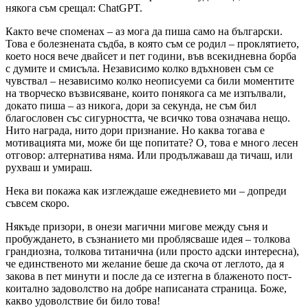
някога съм срещал: ChatGPT.
Както вече споменах – аз мога да пиша само на български.
Това е болезнената съдба, в която съм се родил – проклятието,
което нося вече двайсет и пет години, във всекидневна борба
с думите и смисъла. Независимо колко вдъхновен съм се
чувствал – независимо колко неописуеми са били моментите
на творческо възвисяване, които понякога са ме изпълвали,
докато пиша – аз никога, дори за секунда, не съм бил
благословен със сигурността, че всичко това означава нещо.
Нито награда, нито дори признание. Но каква тогава е
мотивацията ми, може би ще попитате? О, това е много лесен
отговор: алтернатива няма. Или продължаваш да тичаш, или
рухваш и умираш.
Нека ви покажа как изглеждаше ежедневието ми – допреди
съвсем скоро.
Някъде призори, в онези магични мигове между съня и
пробуждането, в съзнанието ми проблясваше идея – толкова
грандиозна, толкова титанична (или просто адски интересна),
че единственото ми желание беше да скоча от леглото, да я
закова в пет минути и после да се изтегна в блаженото пост-
коитално задоволство на добре написаната страница. Боже,
какво удоволствие би било това!