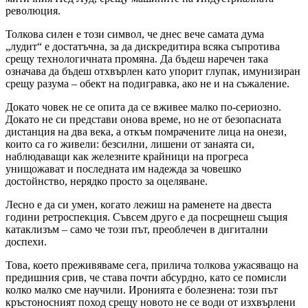
революция.
Толкова силен е този символ, че днес вече самата дума
„лудит“ е достатъчна, за да дискредитира всяка съпротива
срещу технологичната промяна. Да бъдеш наречен така
означава да бъдеш отхвърлен като упорит глупак, имунизиран
срещу разума – обект на подигравка, ако не и на съжаление.
Докато човек не се опита да се вживее малко по-сериозно.
Докато не си представи онова време, но не от безопасната
дистанция на два века, а откъм помрачените лица на онези,
които са го живели: безсилни, лишени от занаята си,
наблюдаващи как железните крайници на прогреса
унищожават и последната им надежда за човешко
достойнство, нерядко просто за оцеляване.
Лесно е да си умен, когато лежиш на раменете на двеста
години ретроспекция. Съвсем друго е да посрещнеш същия
катаклизъм – само че този път, преоблечен в дигитални
доспехи.
Това, което преживяваме сега, прилича толкова ужасяващо на
предишния срив, че става почти абсурдно, като се помисли
колко малко сме научили. Иронията е болезнена: този път
кръстоносният поход срещу новото не се води от изхвърлени