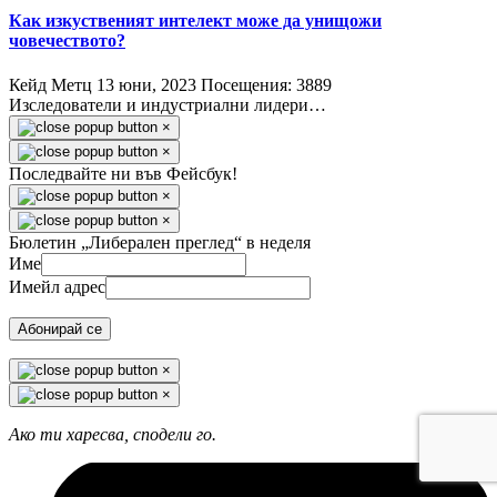
Как изкуственият интелект може да унищожи
човечеството?
Кейд Метц
13 юни, 2023
Посещения: 3889
Изследователи и индустриални лидери…
×
×
Последвайте ни във Фейсбук!
×
×
Бюлетин „Либерален преглед“ в неделя
Име
Имейл адрес
Абонирай се
×
×
Ако ти харесва, сподели го.