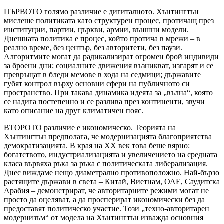
ПЪРВОТО голямо различие е дигиталното. Хънтингтън
мислеше политиката като структурен процес, протичащ през
институции, партии, църкви, армии, външни модели.
Днешната политика е процес, който протича в мрежи – в
реално време, без център, без авторитети, без паузи.
Алгоритмите могат да радикализират огромен брой индивиди
за броени дни; социалните движения възникват, изгарят и се
превръщат в бледи мемове в хода на седмици; държавите
губят контрол върху основни сфери на публичното си
пространство. При такава динамика идеята за „вълна“, която
се надига постепенно и се разлива през континенти, звучи
като описание на друг климатичен пояс.
ВТОРОТО различие е икономическо. Теорията на
Хънтингтън предполага, че модернизацията благоприятства
демократизацията. В края на XX век това беше вярно:
богатството, индустриализацията и увеличението на средната
класа вървяха ръка за ръка с политическата либерализация.
Днес виждаме нещо диаметрално противоположно. Най-бързо
растящите държави в света – Китай, Виетнам, ОАЕ, Саудитска
Арабия – демонстрират, че авторитарните режими могат не
просто да оцеляват, а да просперират икономически без да
предоставят политическо участие. Този „техно-авторитарен
модернизъм“ от модела на Хънтингтън изважда основния