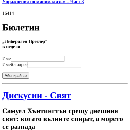
Упражнения по минимализъм – Част 3
16414
Бюлетин
„Либерален Преглед“
в неделя
Име
Имейл адрес
Абонирай се
Дискусии - Свят
Самуел Хънтингтън срещу днешния
свят: когато вълните спират, а морето
се разпада