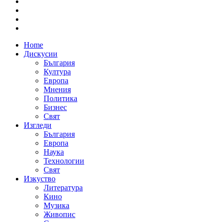
Home
Дискусии
България
Култура
Европа
Мнения
Политика
Бизнес
Свят
Изгледи
България
Европа
Наука
Технологии
Свят
Изкуство
Литература
Кино
Музика
Живопис