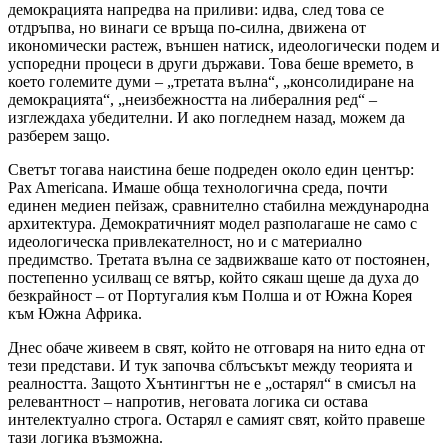
демокрацията напредва на приливи: идва, след това се
отдръпва, но винаги се връща по-силна, движена от
икономически растеж, външен натиск, идеологически подем и
успоредни процеси в други държави. Това беше времето, в
което големите думи – „третата вълна“, „консолидиране на
демокрацията“, „неизбежността на либералния ред“ –
изглеждаха убедителни. И ако погледнем назад, можем да
разберем защо.
Светът тогава наистина беше подреден около един център:
Pax Americana. Имаше обща технологична среда, почти
единен медиен пейзаж, сравнително стабилна международна
архитектура. Демократичният модел разполагаше не само с
идеологическа привлекателност, но и с материално
предимство. Третата вълна се задвижваше като от постоянен,
постепенно усилващ се вятър, който сякаш щеше да духа до
безкрайност – от Португалия към Полша и от Южна Корея
към Южна Африка.
Днес обаче живеем в свят, който не отговаря на нито една от
тези представи. И тук започва сблъсъкът между теорията и
реалността. Защото Хънтингтън не е „остарял“ в смисъл на
релевантност – напротив, неговата логика си остава
интелектуално строга. Остарял е самият свят, който правеше
тази логика възможна.