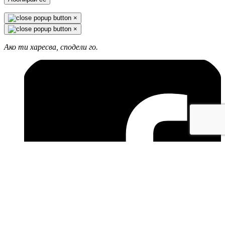
×
×
Ако ти харесва, сподели го.