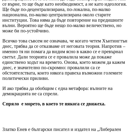
се върне, то ще бъде като необходимост, а не като идеология.
Ще бъде по-децентрализирана, по-локална, по-малко
национална, по-малко централизирана около старите
институции. Това няма да бъде повторение на предишните
вълни. Вероятно ще бъде нещо по-малко величествено, но
може би по-устойчиво.
Всичко това съвсем не означава, че когато четем Хънтингтън
днес, трябва да се отказваме от неговата теория. Напротив –
именно тя ни помага да видим ясно в какво се е превърнал
светът. Дали теорията се е провалила може да покаже
единствено ходът на времето. Онова, което можем да кажем
днес, е значително по-скромно: провалили са се
обстоятелствата, които някога правеха възможни големите
политически приливи.
И ако трябва да обобщим с една метафора: вълните на
демокрацията не са спрели.
Спряло е морето, в което те някога се движеха.
Златко Енев е български писател и издател на „Либерален