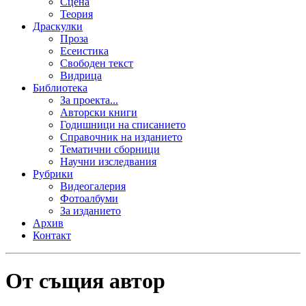
Сцена
Теория
Драскулки
Проза
Есеистика
Свободен текст
Видрица
Библиотека
За проекта...
Авторски книги
Годишници на списанието
Справочник на изданието
Тематични сборници
Научни изследвания
Рубрики
Видеогалерия
Фотоалбуми
За изданието
Архив
Контакт
От същия автор