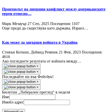
Произходът на днешния конфликт между американските
евреи относно…
Марк Мезауър
27 Сeп, 2025
Посещения: 1107
Още преди да съществува като държава, Израел…
Как може да завърши войната в Украйна
Стивън Коткин, Дейвид Ремник
21 Фев, 2023
Посещения:
4616
Ако погледнете резултата от войната между…
×
×
Последвайте ни във Фейсбук!
×
×
Бюлетин „Либерален преглед“ в неделя
Име
Имейл адрес
Абонирай се