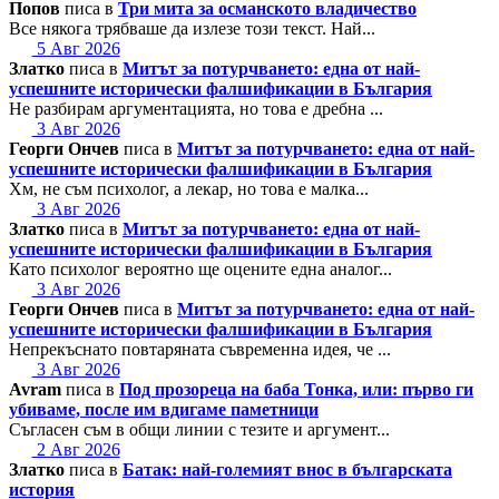
Попов
писа в
Три мита за османското владичество
Все някога трябваше да излезе този текст. Най...
5 Авг 2026
Златко
писа в
Митът за потурчването: една от най-
успешните исторически фалшификации в България
Не разбирам аргументацията, но това е дребна ...
3 Авг 2026
Георги Ончев
писа в
Митът за потурчването: една от най-
успешните исторически фалшификации в България
Хм, не съм психолог, а лекар, но това е малка...
3 Авг 2026
Златко
писа в
Митът за потурчването: една от най-
успешните исторически фалшификации в България
Като психолог вероятно ще оцените една аналог...
3 Авг 2026
Георги Ончев
писа в
Митът за потурчването: една от най-
успешните исторически фалшификации в България
Непрекъснато повтаряната съвременна идея, че ...
3 Авг 2026
Avram
писа в
Под прозореца на баба Тонка, или: първо ги
убиваме, после им вдигаме паметници
Съгласен съм в общи линии с тезите и аргумент...
2 Авг 2026
Златко
писа в
Батак: най-големият внос в българската
история