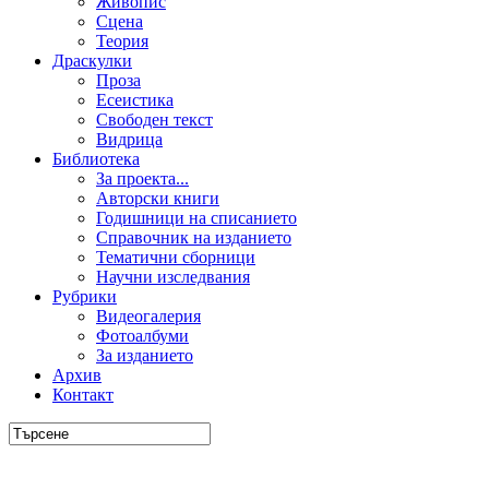
Живопис
Сцена
Теория
Драскулки
Проза
Есеистика
Свободен текст
Видрица
Библиотека
За проекта...
Авторски книги
Годишници на списанието
Справочник на изданието
Тематични сборници
Научни изследвания
Рубрики
Видеогалерия
Фотоалбуми
За изданието
Архив
Контакт