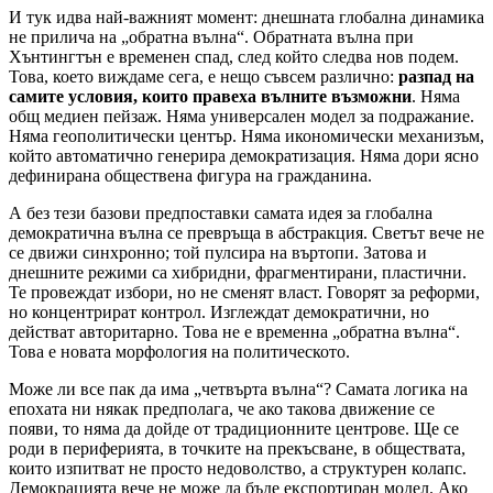
И тук идва най-важният момент: днешната глобална динамика
не прилича на „обратна вълна“. Обратната вълна при
Хънтингтън е временен спад, след който следва нов подем.
Това, което виждаме сега, е нещо съвсем различно:
разпад на
самите условия, които правеха вълните възможни
. Няма
общ медиен пейзаж. Няма универсален модел за подражание.
Няма геополитически център. Няма икономически механизъм,
който автоматично генерира демократизация. Няма дори ясно
дефинирана обществена фигура на гражданина.
А без тези базови предпоставки самата идея за глобална
демократична вълна се превръща в абстракция. Светът вече не
се движи синхронно; той пулсира на въртопи. Затова и
днешните режими са хибридни, фрагментирани, пластични.
Те провеждат избори, но не сменят власт. Говорят за реформи,
но концентрират контрол. Изглеждат демократични, но
действат авторитарно. Това не е временна „обратна вълна“.
Това е новата морфология на политическото.
Може ли все пак да има „четвърта вълна“? Самата логика на
епохата ни някак предполага, че ако такова движение се
появи, то няма да дойде от традиционните центрове. Ще се
роди в периферията, в точките на прекъсване, в обществата,
които изпитват не просто недоволство, а структурен колапс.
Демокрацията вече не може да бъде експортиран модел. Ако