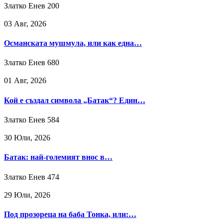
Златко Енев
200
03 Авг, 2026
Османската мушмула, или как една…
Златко Енев
680
01 Авг, 2026
Кой е създал символа „Батак“? Един…
Златко Енев
584
30 Юли, 2026
Батак: най-големият внос в…
Златко Енев
474
29 Юли, 2026
Под прозореца на баба Тонка, или:…