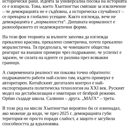
исторически рани. Идеята за универсална посока на историята
се е изпарила. Това, което Хънтингтън смяташе за изключение
– че демокрацията не е съдбовна, а историческа случайност –
се превърна в глобално усещане. Както изглежда, вече не
демокрацията е „нормалността“. Днешната нормалност е
разнообразието от недемократични форми.
На този фон теорията за вълните започва да изглежда
прекалено красива, прекалено симетрична, почти прекалено
моралистична. Тя предполага, че човешките общества
реагират на външни примери чрез подражание, че успехът е
заразен, че силата на идеите се разлива през всякакви
граници.
А съвременната реалност ни показва точно обратното:
подражанието работи най-силно там, където примерът е
авторитарен. Китайският дигитален контрол е най-
експортираната политическа технология на XXI век. Руският
модел на дестабилизация е имитиран от безброй режими.
Орбан създаде школа. Салвини – друга. „МАГА“ – трета.
В този ред на мисли Хънтингтън вероятно би се изненадал,
ако можеше да види, че през 2025 г. демокрацията губи
територия не просто поради слабост, а защото е загубила
способността да вдъхновява.