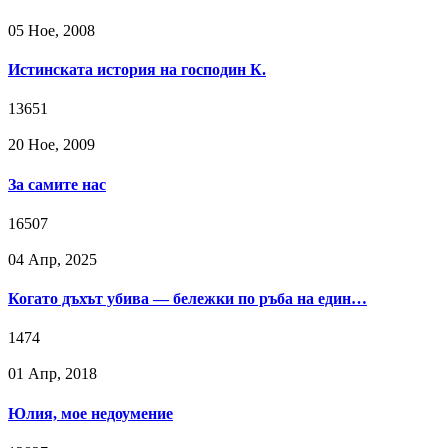
05 Ное, 2008
Истинската история на господин К.
13651
20 Ное, 2009
За самите нас
16507
04 Апр, 2025
Когато дъхът убива — бележки по ръба на един…
1474
01 Апр, 2018
Юлия, мое недоумение