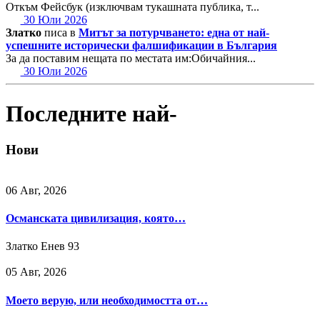
Откъм Фейсбук (изключвам тукашната публика, т...
30 Юли 2026
Златко
писа в
Митът за потурчването: една от най-
успешните исторически фалшификации в България
За да поставим нещата по местата им:Обичайния...
30 Юли 2026
Последните най-
Нови
06 Авг, 2026
Османската цивилизация, която…
Златко Енев
93
05 Авг, 2026
Моето верую, или необходимостта от…