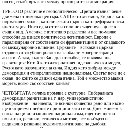
носещ стълб: връзката между просперитет и демокрация.
ТРЕТОТО различие е геополитическо. „Третата вълна“ беше
движена от няколко центъра: САЩ като хегемон, Европа като
нормативен модел, католическата църква като реформаторска
институция. Нито една от тези сили не съществува днес в
същия вид. Америка е вътрешно разделена и все по-малко
способна да изнася политическа легитимност. Европа е
парализирана от собствената си фрагментация и от спадащото
си международно влияние. Църквите – всякакви църкви –
отдавна са загубили ролята на глобални модернизиращи
агенти. А там, където Западът отслабва, се появява нова
гравитация: Китай като алтернативен идеологически модел,
Русия като разрушителна сила, Индия като хибрид между
демокрация и етнорелигиозен национализъм. Светът вече не е
океан, по който се движи една вълна. Той е множество малки
морета, всяко със собствен климат.
ЧЕТВЪРТАТА голяма промяна е културна. Либералната
демокрация разчиташе на т. нар. универсалистично
въображение – на идеята, че всички общества рано или късно
ще възприемат нейните принципи като свои. Днес живеем в
епоха на цивилизационен национализъм, идентичностна
политика, религии, етнически митове, все по-бързо и
радикално разкриване/демитологизиране на дълбоки