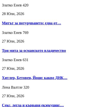
Златко Енев
420
28 Юли, 2026
Митът за потурчването: една от…
Златко Енев
769
27 Юли, 2026
Три мита за османското владичество
Златко Енев
631
27 Юли, 2026
Хитлер, Бетовен, Йоци: какво ДНК…
Лена Валтле
320
27 Юли, 2026
Секс, легла и кървави екзекуции:…