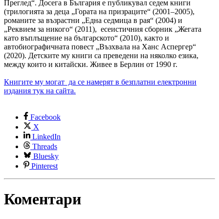
Преглед“. Досега в България е публикувал седем книги
(трилогията за деца „Гората на призраците“ (2001–2005),
романите за възрастни „Една седмица в рая“ (2004) и
„Реквием за никого“ (2011), есеистичния сборник „Жегата
като въплъщение на българското“ (2010), както и
автобиографичната повест „Възхвала на Ханс Аспергер“
(2020). Детските му книги са преведени на няколко езика,
между които и китайски. Живее в Берлин от 1990 г.
Книгите му могат да се намерят в безплатни електронни
издания тук на сайта.
Facebook
X
LinkedIn
Threads
Bluesky
Pinterest
Коментари