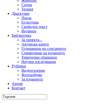
Живопис
Сцена
Теория
Драскулки
Проза
Есеистика
Свободен текст
Видрица
Библиотека
За проекта...
Авторски книги
Годишници на списанието
Справочник на изданието
Тематични сборници
Научни изследвания
Рубрики
Видеогалерия
Фотоалбуми
За изданието
Архив
Контакт