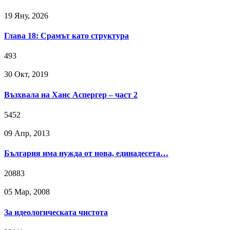
19 Яну, 2026
Глава 18: Срамът като структура
493
30 Окт, 2019
Възхвала на Ханс Аспергер – част 2
5452
09 Апр, 2013
България има нужда от нова, единадесета…
20883
05 Мар, 2008
За идеологическата чистота