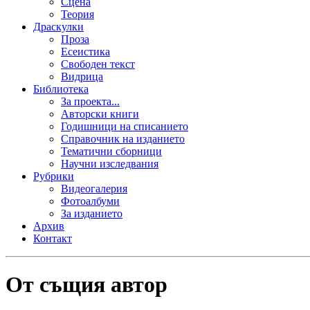
Сцена
Теория
Драскулки
Проза
Есеистика
Свободен текст
Видрица
Библиотека
За проекта...
Авторски книги
Годишници на списанието
Справочник на изданието
Тематични сборници
Научни изследвания
Рубрики
Видеогалерия
Фотоалбуми
За изданието
Архив
Контакт
От същия автор