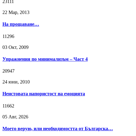
23111
22 Мар, 2013
На прощаване…
11296
03 Окт, 2009
Упражнения по минимализъм – Част 4
20947
24 юни, 2010
Неистовата напористост на емоцията
11662
05 Авг, 2026
Моето верую, или необходимостта от Българска…