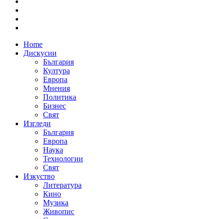
Home
Дискусии
България
Култура
Европа
Мнения
Политика
Бизнес
Свят
Изгледи
България
Европа
Наука
Технологии
Свят
Изкуство
Литература
Кино
Музика
Живопис