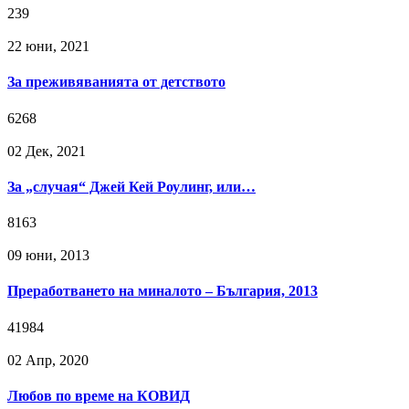
239
22 юни, 2021
За преживяванията от детството
6268
02 Дек, 2021
За „случая“ Джей Кей Роулинг, или…
8163
09 юни, 2013
Преработването на миналото – България, 2013
41984
02 Апр, 2020
Любов по време на КОВИД