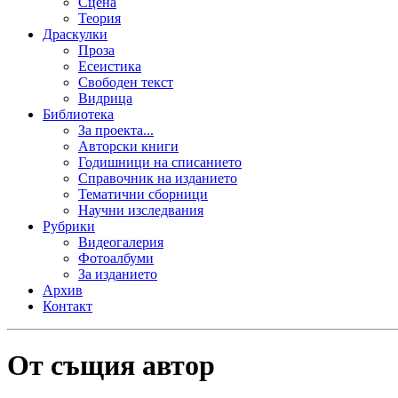
Сцена
Теория
Драскулки
Проза
Есеистика
Свободен текст
Видрица
Библиотека
За проекта...
Авторски книги
Годишници на списанието
Справочник на изданието
Тематични сборници
Научни изследвания
Рубрики
Видеогалерия
Фотоалбуми
За изданието
Архив
Контакт
От същия автор