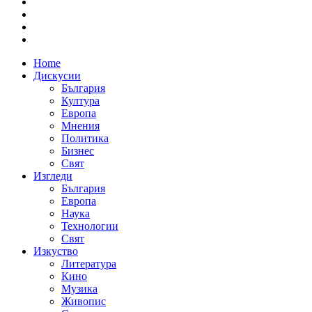
Home
Дискусии
България
Култура
Европа
Мнения
Политика
Бизнес
Свят
Изгледи
България
Европа
Наука
Технологии
Свят
Изкуство
Литература
Кино
Музика
Живопис