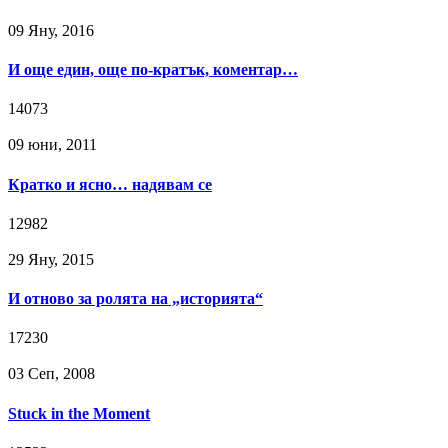
09 Яну, 2016
И още един, още по-кратък, коментар…
14073
09 юни, 2011
Кратко и ясно… надявам се
12982
29 Яну, 2015
И отново за ролята на „историята“
17230
03 Сeп, 2008
Stuck in the Moment