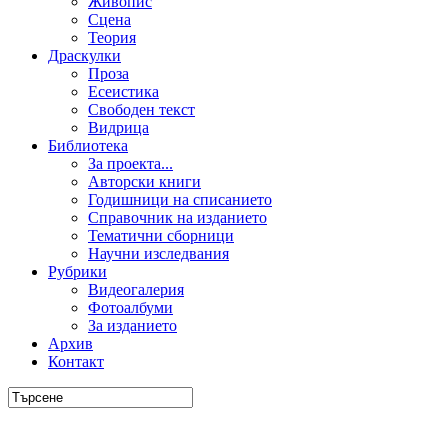
Живопис
Сцена
Теория
Драскулки
Проза
Есеистика
Свободен текст
Видрица
Библиотека
За проекта...
Авторски книги
Годишници на списанието
Справочник на изданието
Тематични сборници
Научни изследвания
Рубрики
Видеогалерия
Фотоалбуми
За изданието
Архив
Контакт