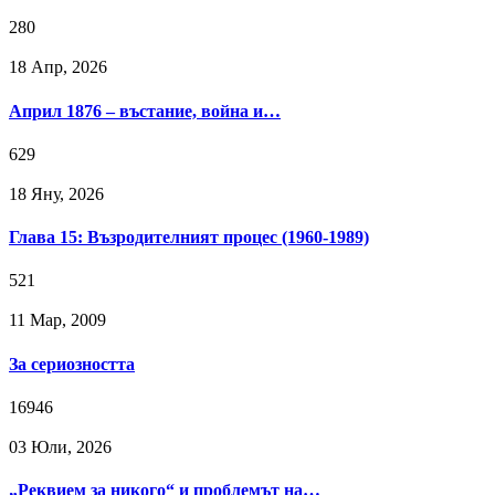
280
18 Апр, 2026
Април 1876 – въстание, война и…
629
18 Яну, 2026
Глава 15: Възродителният процес (1960-1989)
521
11 Мар, 2009
За сериозността
16946
03 Юли, 2026
„Реквием за никого“ и проблемът на…