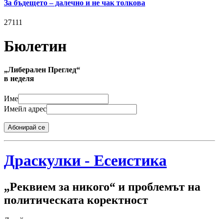
За бъдещето – далечно и не чак толкова
27111
Бюлетин
„Либерален Преглед“
в неделя
Име
Имейл адрес
Абонирай се
Драскулки - Есеистика
„Реквием за никого“ и проблемът на
политическата коректност