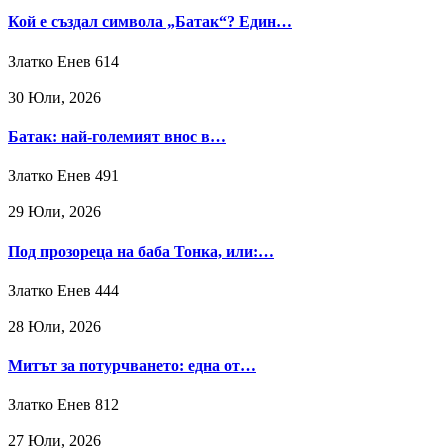
Кой е създал символа „Батак“? Един…
Златко Енев
614
30 Юли, 2026
Батак: най-големият внос в…
Златко Енев
491
29 Юли, 2026
Под прозореца на баба Тонка, или:…
Златко Енев
444
28 Юли, 2026
Митът за потурчването: една от…
Златко Енев
812
27 Юли, 2026