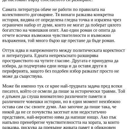
Самата литература обаче не работи по правилата на
колективното договаряне. Тя винаги разказва конкретна
история, видяна от определена гледна точка и изразена чрез
ограничен набор от думи, които не могат да поберат цялото
богатство на човешкия опит. Ако един роман се опита да
отчете всички възможни чувствителности и възможни
възражения, той много бързо ще престане да бъде роман.
Оттук идва и напрежението между политическата коректност
и литературата. Едната непрекъснато разширява
пространството на чутите гласове. Другата е принудена да
избира, да подчертава едни неща и да оставя други в
периферията, защото без подобен избор разказът просто не
може да съществува.
Може би именно тук се крие най-трудната задача пред всеки
писател, който се осмели да пише за исторически травми. Той
е длъжен да слуша внимателно различните памети и
различните човешки истории, но в един момент неизбежно
остава сам със своите думи. Ако започне да пише така, че
никой да не се почувства засегнат или недостатъчно
представен, най-вероятно няма да напише нищо. Ако пък
напълно пренебрегне чувствителността на хората, за които
разказва, рискува да превърне живата памет в обикновен