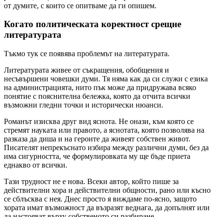
от думите, с които се опитваме да ги опишем.
Когато политическата коректност срещне
литературата
Тъкмо тук се появява проблемът на литературата.
Литературата живее от съкращения, обобщения и
несъвършени човешки думи. Тя няма как да си служи с езика
на администрацията, нито пък може да придружава всяко
понятие с пояснителна бележка, която да отчита всички
възможни гледни точки и исторически нюанси.
Романът изисква друг вид яснота. Не онази, към която се
стремят науката или правото, а яснотата, която позволява на
разказа да диша и на героите да живеят собствен живот.
Писателят непрекъснато избира между различни думи, без да
има сигурността, че формулировката му ще бъде приета
еднакво от всички.
Тази трудност не е нова. Всеки автор, който пише за
действителни хора и действителни общности, рано или късно
се сблъсква с нея. Днес просто я виждаме по-ясно, защото
хората имат възможност да възразят веднага, да допълнят или
да настояват върху собственото си разбиране.