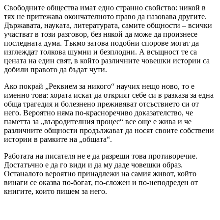
Свободните общества имат едно странно свойство: никой в
тях не притежава окончателното право да назовава другите.
Държавата, науката, литературата, самите общности – всички
участват в този разговор, без някой да може да произнесе
последната дума. Тъкмо затова подобни спорове могат да
изглеждат толкова шумни и безплодни. А всъщност те са
цената на един свят, в който различните човешки истории са
добили правото да бъдат чути.
Ако покрай „Реквием за никого“ научих нещо ново, то е
именно това: хората искат да открият себе си в разказа за една
обща трагедия и болезнено преживяват отсъствието си от
него. Вероятно няма по-красноречиво доказателство, че
паметта за „възродителния процес“ все още е жива и че
различните общности продължават да носят своите собствени
истории в рамките на „общата“.
Работата на писателя не е да разреши това противоречие.
Достатъчно е да го види и да му даде човешки образ.
Останалото вероятно принадлежи на самия живот, който
винаги се оказва по-богат, по-сложен и по-неподреден от
книгите, които пишем за него.