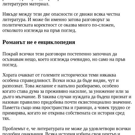
литературен материал.
Някъде между тези две опасности се движи всяка честна
литература. И може би именно затова разговорът за
политическата коректност се оказва много по-сложен,
отколкото изглежда на пръв поглед.
Романът не е енциклопедия
Покрай всички тези разговори постепенно започнах да
осъзнавам нещо, което изглежда очевидно, но само на пръв
поглед.
Хората очакват от големите исторически теми някаква
особена справедливост. Всеки иска да бъде видян, чут и
разпознат. Това желание е напълно разбираемо, особено
когато става дума за преживяно насилие, за унижение или за
дълго мълчание. В такива случаи нуждата да бъдеш признат и
назован правилно придобива почти екзистенциално значение.
Паметта също има пространства и граници, а човек трудно се
примирява, когато не открива собствената си история сред
тях.
Проблемът е, че литературата не може да удовлетвори всички
подобни очаквания. Всяка история избира своя център и