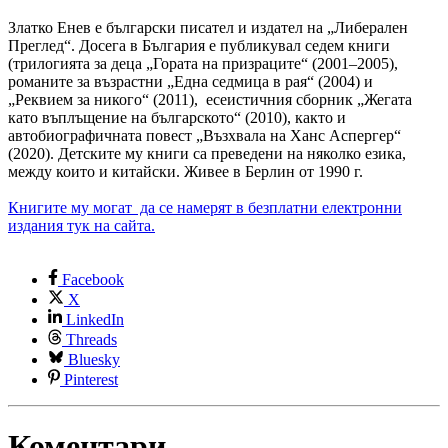
Златко Енев е български писател и издател на „Либерален
Преглед“. Досега в България е публикувал седем книги
(трилогията за деца „Гората на призраците“ (2001–2005),
романите за възрастни „Една седмица в рая“ (2004) и
„Реквием за никого“ (2011), есеистичния сборник „Жегата
като въплъщение на българското“ (2010), както и
автобиографичната повест „Възхвала на Ханс Аспергер“
(2020). Детските му книги са преведени на няколко езика,
между които и китайски. Живее в Берлин от 1990 г.
Книгите му могат да се намерят в безплатни електронни
издания тук на сайта.
Facebook
X
LinkedIn
Threads
Bluesky
Pinterest
Коментари