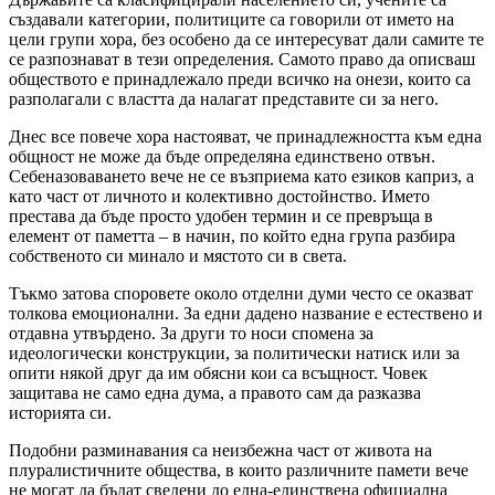
създавали категории, политиците са говорили от името на
цели групи хора, без особено да се интересуват дали самите те
се разпознават в тези определения. Самото право да описваш
обществото е принадлежало преди всичко на онези, които са
разполагали с властта да налагат представите си за него.
Днес все повече хора настояват, че принадлежността към една
общност не може да бъде определяна единствено отвън.
Себеназоваването вече не се възприема като езиков каприз, а
като част от личното и колективно достойнство. Името
престава да бъде просто удобен термин и се превръща в
елемент от паметта – в начин, по който една група разбира
собственото си минало и мястото си в света.
Тъкмо затова споровете около отделни думи често се оказват
толкова емоционални. За едни дадено название е естествено и
отдавна утвърдено. За други то носи спомена за
идеологически конструкции, за политически натиск или за
опити някой друг да им обясни кои са всъщност. Човек
защитава не само една дума, а правото сам да разказва
историята си.
Подобни разминавания са неизбежна част от живота на
плуралистичните общества, в които различните памети вече
не могат да бъдат сведени до една-единствена официална