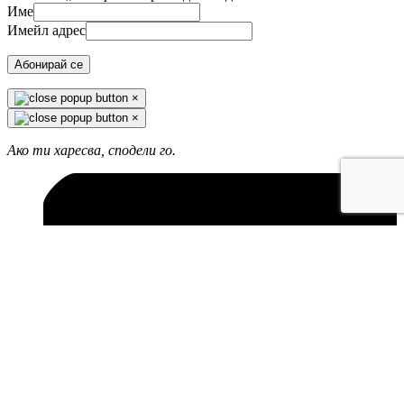
Име
Имейл адрес
Абонирай се
×
×
Ако ти харесва, сподели го.