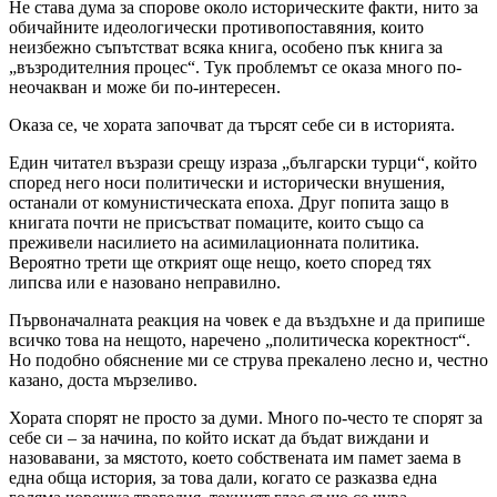
Не става дума за спорове около историческите факти, нито за
обичайните идеологически противопоставяния, които
неизбежно съпътстват всяка книга, особено пък книга за
„възродителния процес“. Тук проблемът се оказа много по-
неочакван и може би по-интересен.
Оказа се, че хората започват да търсят себе си в историята.
Един читател възрази срещу израза „български турци“, който
според него носи политически и исторически внушения,
останали от комунистическата епоха. Друг попита защо в
книгата почти не присъстват помаците, които също са
преживели насилието на асимилационната политика.
Вероятно трети ще открият още нещо, което според тях
липсва или е назовано неправилно.
Първоначалната реакция на човек е да въздъхне и да припише
всичко това на нещото, наречено „политическа коректност“.
Но подобно обяснение ми се струва прекалено лесно и, честно
казано, доста мързеливо.
Хората спорят не просто за думи. Много по-често те спорят за
себе си – за начина, по който искат да бъдат виждани и
назовавани, за мястото, което собствената им памет заема в
една обща история, за това дали, когато се разказва една