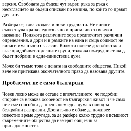
версия. Свободата да бъдеш чут върви ръка за ръка с
несъгласието да бъдеш описван по начина, по който го правят
другите.
Разбира се, това създава и нови трудности. Не винаги
съществува кратко, еднозначно и приемливо за всички
название. Понякога различните хора предпочитат различни
определения, а дори и в рамките на една и съща общност не
винаги има пълно съгласие. Колкото повече достойнство и
глас придобиват отделните групи, толкова по-трудно става да
бъдат побрани в една-единствена дума.
Може би тъкмо това е цената на свободните общества. Никой
вече не притежава окончателното право да назовава другите.
Проблемът не е само български
Човек лесно може да остане с впечатлението, че подобни
спорове са някаква особеност на българския живот и че само
ние сме способни да превърнем една дума в повод за
безкрайни разправии. Достатъчно е обаче да поживее
известно време другаде, за да разбере колко трудно е всъщност
съвременните общества да намерят общ език за
принадлежността.