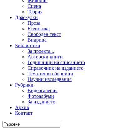
Живопис
Сцена
Теория
Драскулки
Проза
Есеистика
Свободен текст
Видрица
Библиотека
За проекта...
Авторски книги
Годишници на списанието
Справочник на изданието
Тематични сборници
Научни изследвания
Рубрики
Видеогалерия
Фотоалбуми
За изданието
Архив
Контакт