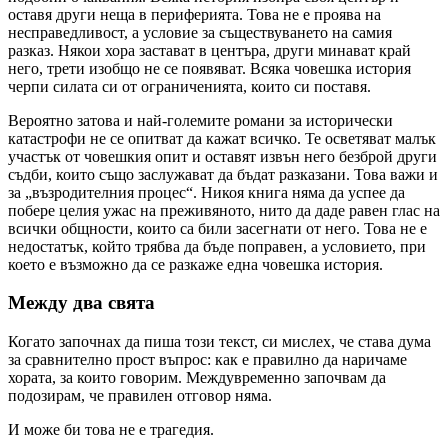
оставя други неща в периферията. Това не е проява на
несправедливост, а условие за съществуването на самия
разказ. Някои хора застават в центъра, други минават край
него, трети изобщо не се появяват. Всяка човешка история
черпи силата си от ограниченията, които си поставя.
Вероятно затова и най-големите романи за исторически
катастрофи не се опитват да кажат всичко. Те осветяват малък
участък от човешкия опит и оставят извън него безброй други
съдби, които също заслужават да бъдат разказани. Това важи и
за „възродителния процес“. Никоя книга няма да успее да
побере целия ужас на преживяното, нито да даде равен глас на
всички общности, които са били засегнати от него. Това не е
недостатък, който трябва да бъде поправен, а условието, при
което е възможно да се разкаже една човешка история.
Между два свята
Когато започнах да пиша този текст, си мислех, че става дума
за сравнително прост въпрос: как е правилно да наричаме
хората, за които говорим. Междувременно започвам да
подозирам, че правилен отговор няма.
И може би това не е трагедия.