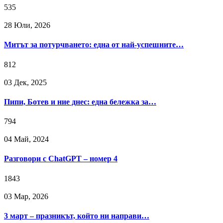
535
28 Юли, 2026
Митът за потурчването: една от най-успешните…
812
03 Дек, 2025
Пипи, Ботев и ние днес: една бележка за…
794
04 Май, 2024
Разговори с ChatGPT – номер 4
1843
03 Мар, 2026
3 март – празникът, който ни направи…