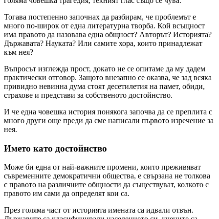
голяма човешка трагедия, техният глас също се чува.
Тогава постепенно започнах да разбирам, че проблемът е
много по-широк от една литературна творба. Кой всъщност
има правото да назовава една общност? Авторът? Историята?
Държавата? Науката? Или самите хора, които принадлежат
към нея?
Въпросът изглежда прост, докато не се опитаме да му дадем
практически отговор. Защото внезапно се оказва, че зад всяка
привидно невинна дума стоят десетилетия на памет, обиди,
страхове и представи за собственото достойнство.
И че една човешка история понякога започва да се преплита с
много други още преди да сме написали първото изречение за
нея.
Името като достойнство
Може би една от най-важните промени, които преживяват
съвременните демократични общества, е свързана не толкова
с правото на различните общности да съществуват, колкото с
правото им сами да определят кои са.
През голяма част от историята имената са идвали отвън.
Държавите са класифицирали населението си, учените са