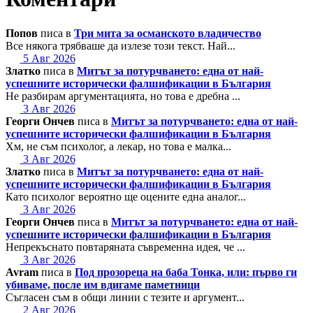
Попов
писа в
Три мита за османското владичество
Все някога трябваше да излезе този текст. Най...
5 Авг 2026
Златко
писа в
Митът за потурчването: една от най-
успешните исторически фалшификации в България
Не разбирам аргументацията, но това е дребна ...
3 Авг 2026
Георги Ончев
писа в
Митът за потурчването: една от най-
успешните исторически фалшификации в България
Хм, не съм психолог, а лекар, но това е малка...
3 Авг 2026
Златко
писа в
Митът за потурчването: една от най-
успешните исторически фалшификации в България
Като психолог вероятно ще оцените една аналог...
3 Авг 2026
Георги Ончев
писа в
Митът за потурчването: една от най-
успешните исторически фалшификации в България
Непрекъснато повтаряната съвременна идея, че ...
3 Авг 2026
Avram
писа в
Под прозореца на баба Тонка, или: първо ги
убиваме, после им вдигаме паметници
Съгласен съм в общи линии с тезите и аргумент...
2 Авг 2026