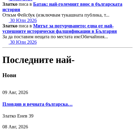
Златко
писа в
Батак: най-големият внос в българската
история
Откъм Фейсбук (изключвам тукашната публика, т...
30 Юли 2026
Златко
писа в
Митът за потурчването: една от най-
успешните исторически фалшификации в България
За да поставим нещата по местата им:Обичайния...
30 Юли 2026
Последните най-
Нови
09 Авг, 2026
Пловдив и вечната българска…
Златко Енев
39
08 Авг, 2026