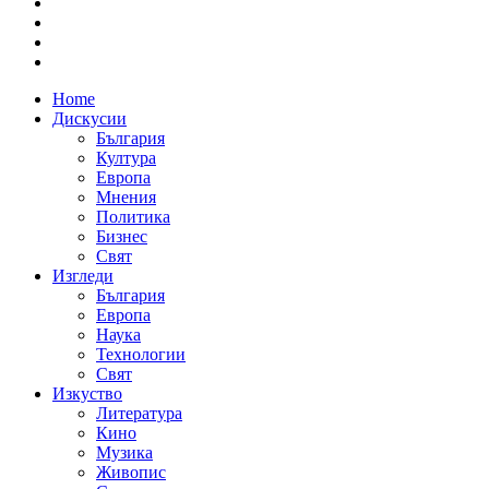
Home
Дискусии
България
Култура
Европа
Мнения
Политика
Бизнес
Свят
Изгледи
България
Европа
Наука
Технологии
Свят
Изкуство
Литература
Кино
Музика
Живопис