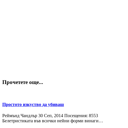
Прочетете още...
Простото изкуство да убиваш
Реймънд Чандлър
30 Сeп, 2014
Посещения: 8553
Белетристиката във всички нейни форми винаги…