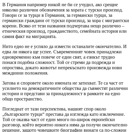
В Германия например никой не би се учудил, ако срещне
няколко различни обозначения за хората с турски произход.
Говори се за турци в Германия, за германски турци, за
германски граждани от турски произход, за хора с мигрантски
корени. Всяко от тези названия подчертава нещо различно –
етническия произход, гражданството, семейната история или
самия факт на миграцията.
Нито едно не е успяло да измести останалите окончателно. И
едва ли някога ще успее. Съвременният човек принадлежи
едновременно към повече от един свят, а езикът трудно
понася подобна сложност. Той се стреми да подрежда и
опростява, докато животът непрекъснато произвежда нови
междинни положения.
Затова и споровете около имената не затихват. Те са част от
усилието на демократичните общества да съвместят различни
истории и представи за принадлежност в рамките на едно
общо пространство.
Погледнат от тази перспектива, нашият спор около
„българските турци“ престава да изглежда като изключение.
Той се оказва част от един много по-широк европейски
разговор, който вероятно никога няма да получи окончателно
решение, защото човешките биографии винаги са по-сложни