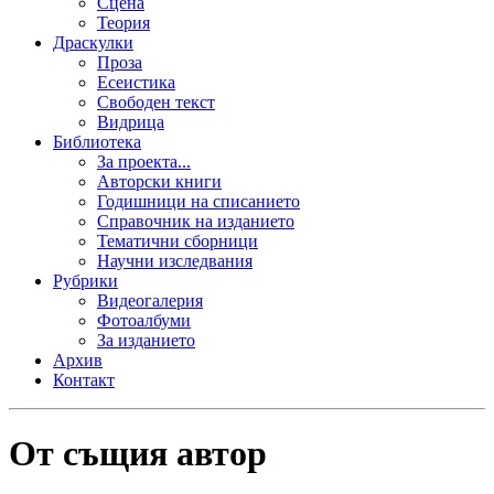
Сцена
Теория
Драскулки
Проза
Есеистика
Свободен текст
Видрица
Библиотека
За проекта...
Авторски книги
Годишници на списанието
Справочник на изданието
Тематични сборници
Научни изследвания
Рубрики
Видеогалерия
Фотоалбуми
За изданието
Архив
Контакт
От същия автор