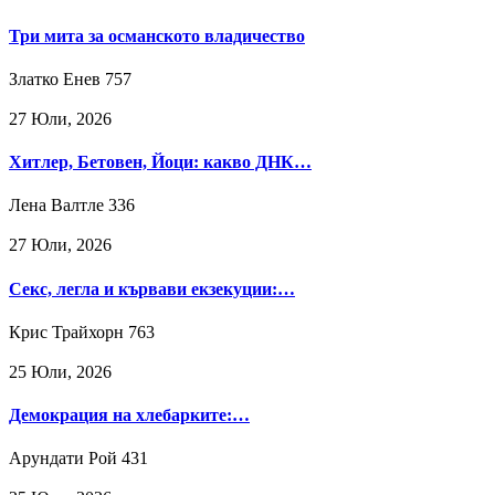
Три мита за османското владичество
Златко Енев
757
27 Юли, 2026
Хитлер, Бетовен, Йоци: какво ДНК…
Лена Валтле
336
27 Юли, 2026
Секс, легла и кървави екзекуции:…
Крис Трайхорн
763
25 Юли, 2026
Демокрация на хлебарките:…
Арундати Рой
431