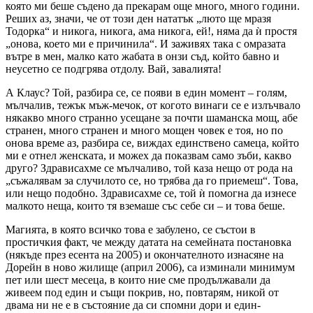
която ми беше съдено да прекарам още много, много години.
Реших аз, значи, че от този ден нататък „люто ще мразя
Тодорка“ и никога, никога, ама никога, ей!, няма да ѝ простя
„онова, което ми е причинила“. И заживях така с омразата
вътре в мен, малко като жабата в онзи съд, който бавно и
неусетно се подгрява отдолу. Вай, завалията!
А Клаус? Той, разбира се, се появи в един момент – голям,
мълчалив, тежък мъж-мечок, от когото винаги се е излъчвало
някакво много странно усещане за почти шаманска мощ, абе
странен, много странен и много мощен човек е тоя, но по
онова време аз, разбира се, виждах единствено самеца, който
ми е отнел женската, и можех да показвам само зъби, какво
друго? Здрависахме се мълчаливо, той каза нещо от рода на
„съжалявам за случилото се, но трябва да го приемеш“. Това,
или нещо подобно. Здрависахме се, той ѝ помогна да изнесе
малкото неща, които тя вземаше със себе си – и това беше.
Магията, в която всичко това е забулено, се състои в
простичкия факт, че между датата на семейната постановка
(някъде през есента на 2005) и окончателното изнасяне на
Дорейн в ново жилище (април 2006), са изминали минимум
пет или шест месеца, в които ние сме продължавали да
живеем под един и същи покрив, но, повтарям, никой от
двама ни не е в състояние да си спомни дори и един-