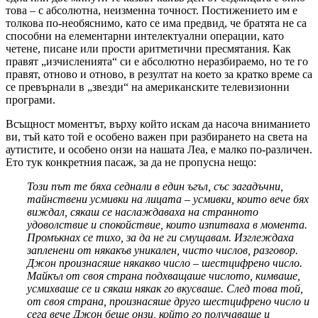
това – с абсолютна, неизменна точност. Постижението им е
толкова по-необяснимо, като се има предвид, че братята не са
способни на елементарни интелектуални операции, като
четене, писане или прости аритметични пресмятания. Как
правят „изчисленията“ си е абсолютно неразбираемо, но те го
правят, отново и отново, в резултат на което за кратко време са
се превърнали в „звезди“ на американските телевизионни
програми.
Всъщност моментът, върху който искам да насоча вниманието
ви, тъй като той е особено важен при разбирането на света на
аутистите, и особено онзи на нашата Леа, е малко по-различен.
Ето тук конкретния пасаж, за да не пропусна нещо:
Този път те бяха седнали в един ъгъл, със загадъчни,
тайнствени усмивки на лицата – усмивки, които вече бях
виждал, сякаш се наслаждаваха на странното
удоволствие и спокойствие, които изпитваха в момента.
Промъкнах се тихо, за да не ги смущавам. Изглеждаха
запленени от някакъв уникален, чисто числов, разговор.
Джон произнасяше някакво число – шестцифрено число.
Майкъл от своя страна подхващаше числото, кимваше,
усмихваше се и сякаш някак го вкусваше. След това той,
от своя страна, произнасяше друго шестцифрено число и
сега вече Джон беше онзи, който го получаваше и