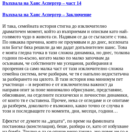
Възхвала на Ханс Аспергер – част 14
Възхвала на Ханс Аспергер – Заключение
И така, семейната история стигна до изключително
драматичен момент, който аз възприемам и описвам като най-
голямото чудо в живота си. Надявам се да се съгласите с това.
По някаква причина, която не проумявам и до днес, вселената
или Богът бяха решили да ми дадат допълнителен шанс. Това
е моята гледна точка в тази сложна динамика, но днес, толкова
години по-късно, когато малко по малко започвам да
осъзнавам, че собствените ми усещания, разбирания и
прозрения са само малка част от тази изключително сложна
семейна система, вече разбирам, че тя е напълно недостатъчна
за разбирането на цялото. В тази история има минимум пет
участници – и вероятно е от изключителна важност да
направя опит за поне минимално обрисуване, представяне,
обясняване, на отделните психически и личностни динамики,
от които тя е съставена. Прочее, нека се огледаме и се опитаме
да разберем, доколкото е възможно, какво точно се случва в
този и последващите го моменти, дни, месеци, години…
Ефектът от думите на „децата“, по време на фамилната
постановка (констелация), беше, разбира се, като от избухване
на бомба. Трудно е да се опише нещо такова, ако човек не го е