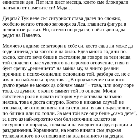
единствен ден. Пет или шест месеца, които сме блокирали
напълно от паметите си! М-да…
Децата? Тук вече със сигурност става далеч по-сложно,
особено когато отново заговоря за Леа, главната фигура в
целия този разказ. Но, всичко по реда си, най-първо идва
редът на Павелчо.
Момчето видимо се затвори в себе си, което едва ли може да
бъде изненада за когото и да било. Едва много години по-
късно, когато вече беше в състояние да говори за тези неща,
той сподели с нас чувството на огромно огорчение, гняв и
бунт срещу „решението“ на майка му, за чиито реални
причини и психо-социални основания той, разбира се, не е
имал ни най-малка представа. „В продължение на много
дълго време не можех да обичам мама“ – това, или долу-горе
това, са думите, с които самият той го описва. Моята
собствена роля в цялата история му е оставала напълно
неясна, това е доста сигурно. Което в никакъв случай не
означава, че отношенията ни са станали някак по-различни,
по-близки или по-топли. За мен той все още беше „само дете“,
за него аз най-вероятно съм бил източник колкото на
сигурност и порядък, толкова и на ежедневни фрустрации и
раздразнения. Коравината, на която винаги съм държал
толкова много по отношение на възпитанието на децата