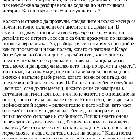
пак неизбежна за разбирането на хода на по-нататъшната
история. Какво значи се случи оттук нататък?
Колкото и странно да прозвучи, следващите няколко месеца са
почти напълно изличени от паметите и на двама ни. В
смисъл, и двамата знаем какво
долу-горе
се е случило, но
детайлите са изтрити, все едно са били драскулки по някаква
школска черна дъска. Аз, разбира се, си спомням много добре
как тя просветна и някак полетя, когато се запозна с Клаус –
беше буквално броени дни след събитията, които описах
преди малко. Бяха се срещнали на някаква танцова забава –
това може и да прозвучи малко като „пир по време на чумата“,
тоест къщата в пламъци, ние по забави ходим, но всъщност
всичко е напълно разбираемо, когато човек се опита да си
представи нейната ситуация. Най-внезапно тя беше изгубила
„всичко“, след дълги месеци, в които беше се намирала в
ситуация на пълен контрол, или поне яснота по отношение на
онова, което е очаквала да се случи. Естествено, че първата и
най-важната ѝ задача – включително и като майка, като част
от семейна система с две деца – беше да се погрижи за
психическото си здраве и стабилност. Всички знаете онова
нареждане от указанията за действия по време на самолетна
авария, „Ако отгоре се спуснат кислородни маски, поставете
първо
своята, а едва след това онези на децата.“ Каква полза
от един родител, който е изпаднал в безсъзнание или ступор?