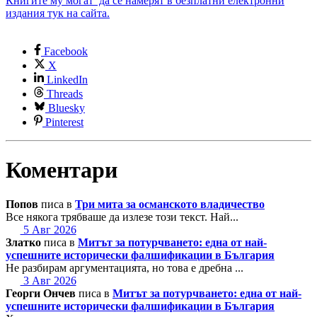
Книгите му могат да се намерят в безплатни електронни
издания тук на сайта.
Facebook
X
LinkedIn
Threads
Bluesky
Pinterest
Коментари
Попов
писа в
Три мита за османското владичество
Все някога трябваше да излезе този текст. Най...
5 Авг 2026
Златко
писа в
Митът за потурчването: една от най-
успешните исторически фалшификации в България
Не разбирам аргументацията, но това е дребна ...
3 Авг 2026
Георги Ончев
писа в
Митът за потурчването: една от най-
успешните исторически фалшификации в България