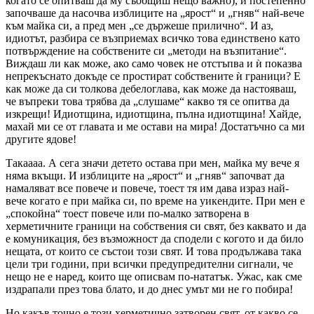
когато се опитваш да му съобщиш нещо важно), и постепенно
започваше да насочва изблиците на „ярост“ и „гняв“ най-вече
към майка си, а пред мен „се държеше прилично“. И аз,
идиотът, разбира се възприемах всичко това единствено като
потвърждение на собствените си „методи на възпитание“.
Виждаш ли как може, ако само човек не отстъпва и ѝ показва
непрекъснато докъде се простират собствените ѝ граници? Е
как може да си толкова дебелоглава, как може да настояваш,
че въпреки това трябва да „слушаме“ какво тя се опитва да
изкрещи! Идиотщина, идиотщина, пълна идиотщина! Хайде,
махай ми се от главата и ме остави на мира! Достатъчно са ми
другите ядове!
Такаааа. А сега значи детето остава при мен, майка му вече я
няма вкъщи. И изблиците на „ярост“ и „гняв“ започват да
намаляват все повече и повече, тоест тя им дава израз най-
вече когато е при майка си, по време на уикендите. При мен е
„спокойна“ тоест повече или по-малко затворена в
херметичните граници на собствения си свят, без каквато и да
е комуникация, без възможност да сподели с когото и да било
нещата, от които се състои този свят. И това продължава така
цели три години, при всички предупредителни сигнали, че
нещо не е наред, които ще описвам по-нататък. Ужас, как сме
издрапали през това блато, и до днес умът ми не го побира!
Но какъв точно е този херметично затворен свят, от какво се