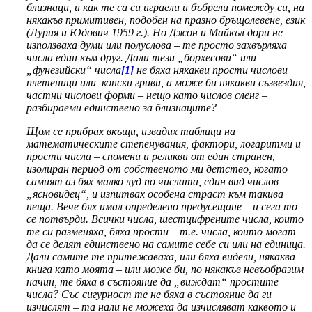
близнаци, и как те са си играели и бъбрели помежду си, на
някакъв примитивен, подобен на празно бръщолевене, език
(Лурия и Юдович 1959 г.). Но Джон и Майкъл дори не
използваха думи или полуслова – те просто захвърляха
числа един към друг. Дали тези „борхесови“ или
„фунезийски“ числа
[1]
не бяха някакви прости числови
плетеници или конски гриви, а може би някакви съзвездия,
частни числови форми – нещо като числов сленг –
разбираеми единствено за близнаците?
Щом се прибрах вкъщи, извадих таблици на
математическите степенувания, фактори, логаритми и
прости числа – спомени и реликви от един странен,
изолиран период от собственото ми детство, когато
самият аз бях малко луд по числата, един вид числов
„ясновидец“, и изпитвах особена страст към такива
неща. Вече бях имал определено предусещане – и сега то
се потвърди. Всички числа, шестцифрените числа, които
те си разменяха, бяха прости – т.е. числа, които могат
да се делят единствено на самите себе си или на единица.
Дали самите те притежаваха, или бяха видели, някаква
книга като моята – или може би, по някакъв невъобразим
начин, те бяха в състояние да „виждат“ простите
числа? Със сигурност те не бяха в състояние да ги
изчислят – та нали не можеха да изчисляват каквото и