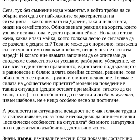
Сега, тук без съмнение идва моментът, в който трябва да се
обърна към една от най-важните характеристики на
ситуацията – както личната на Дорейн, така и цялостната,
онази на семейството. Обикновената реакция на хората, които
узнават всичко това, е доста праволинейна: „Но каква е тази
жена, каква е тази майка, която толкова лесно се съгласява да
се раздели с децата си? Това не може да е нормално, тази жена
със сигурност има някакъв проблем, нещо у нея не е съвсем
наред!“ И когато ние двамата започнем да се опитваме да
споделяме съвместното си усещане, разбиране, убеждение, че
тя е взела единствено правилното, единствено поддържащото
в равновесие и баланс цялата семейна система, решение, това
обикновено се приема трудно и с много недоверие. Голяма е
силата на „обществено-приетите“ модели на поведение в
такива ситуации (децата остават при майката, таткото да си
хваща пътя) – и способността да се мисли и
особено чувства
,
извън шаблона, не е нещо особено лесно за постигане.
А реалността на ситуацията всъщност не е чак толкова трудна
за съпреживяване, но за това е необходимо да опишем всички
„психически особености на ситуцията“ без много завъртулки,
но и с достатъчно дълбочина, достатъчно яснота.
Значи,
първо
: изминалите месеци бяха показали достатъчно