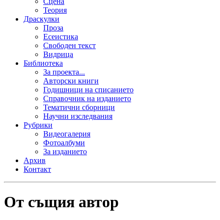
Сцена
Теория
Драскулки
Проза
Есеистика
Свободен текст
Видрица
Библиотека
За проекта...
Авторски книги
Годишници на списанието
Справочник на изданието
Тематични сборници
Научни изследвания
Рубрики
Видеогалерия
Фотоалбуми
За изданието
Архив
Контакт
От същия автор