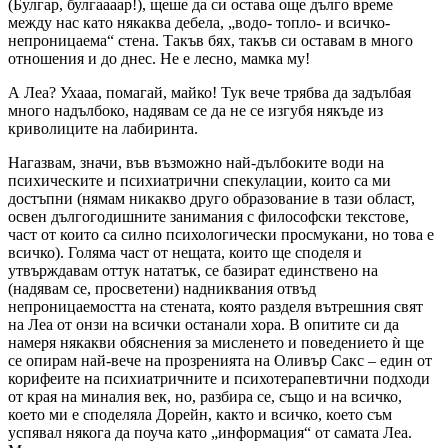
(Булгар, булгаааар!), щеше да си остава още дълго време
между нас като някаква дебела, „водо- топло- и всичко-
непроницаема“ стена. Такъв бях, такъв си оставам в много
отношения и до днес. Не е лесно, мамка му!
А Леа? Ухааа, помагай, майко! Тук вече трябва да задълбая
много надълбоко, надявам се да не се изгубя някъде из
криволиците на лабиринта.
Нагазвам, значи, във възможно най-дълбоките води на
психическите и психиатрични спекулации, които са ми
достъпни (нямам никакво друго образование в тази област,
освен дългогодишните занимания с философски текстове,
част от които са силно психологически просмукани, но това е
всичко). Голяма част от нещата, които ще споделя и
утвърждавам оттук нататък, се базират единствено на
(надявам се, просветени) надниквания отвъд
непроницаемостта на стената, която разделя вътрешния свят
на Леа от онзи на всички останали хора. В опитите си да
намеря някакви обяснения за мисленето и поведението ѝ ще
се опирам най-вече на прозренията на Оливър Сакс – един от
корифеите на психиатричните и психотерапевтични подходи
от края на миналия век, но, разбира се, също и на всичко,
което ми е споделяла Дорейн, както и всичко, което съм
успявал някога да поуча като „информация“ от самата Леа.