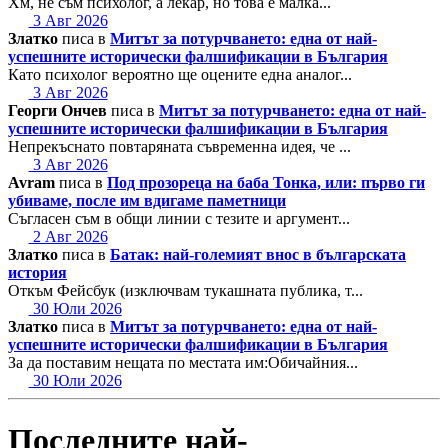
Хм, не съм психолог, а лекар, но това е малка...
3 Авг 2026
Златко
писа в
Митът за потурчването: една от най-
успешните исторически фалшификации в България
Като психолог вероятно ще оцените една аналог...
3 Авг 2026
Георги Ончев
писа в
Митът за потурчването: една от най-
успешните исторически фалшификации в България
Непрекъснато повтаряната съвременна идея, че ...
3 Авг 2026
Avram
писа в
Под прозореца на баба Тонка, или: първо ги
убиваме, после им вдигаме паметници
Съгласен съм в общи линии с тезите и аргумент...
2 Авг 2026
Златко
писа в
Батак: най-големият внос в българската
история
Откъм Фейсбук (изключвам тукашната публика, т...
30 Юли 2026
Златко
писа в
Митът за потурчването: една от най-
успешните исторически фалшификации в България
За да поставим нещата по местата им:Обичайния...
30 Юли 2026
Последните най-