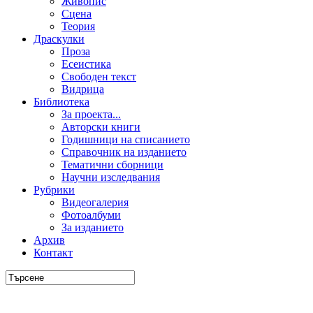
Живопис
Сцена
Теория
Драскулки
Проза
Есеистика
Свободен текст
Видрица
Библиотека
За проекта...
Авторски книги
Годишници на списанието
Справочник на изданието
Тематични сборници
Научни изследвания
Рубрики
Видеогалерия
Фотоалбуми
За изданието
Архив
Контакт