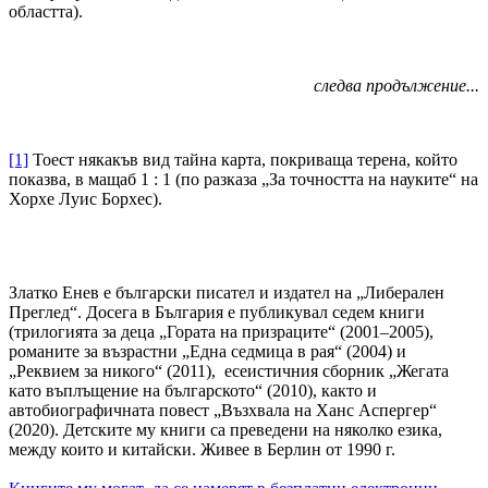
областта).
следва продължение...
[1]
Тоест някакъв вид тайна карта, покриваща терена, който
показва, в мащаб 1 : 1 (по разказа „За точността на науките“ на
Хорхе Луис Борхес).
Златко Енев е български писател и издател на „Либерален
Преглед“. Досега в България е публикувал седем книги
(трилогията за деца „Гората на призраците“ (2001–2005),
романите за възрастни „Една седмица в рая“ (2004) и
„Реквием за никого“ (2011), есеистичния сборник „Жегата
като въплъщение на българското“ (2010), както и
автобиографичната повест „Възхвала на Ханс Аспергер“
(2020). Детските му книги са преведени на няколко езика,
между които и китайски. Живее в Берлин от 1990 г.