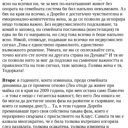
ясно на всички ни, че за мен по-нататъшният живот без
опората на семейната система би бил напълно невъзможен. Аз
бях на края на всичко, а Дорейн е достатъчно чувствителна и
емоционално-компетентна жена, за да си позволи да игнорира
нещо толкова важно. Без недвусмисленото подсказване, та
комай и заповед, на семейната постановка (констелация) тя
едва ли би го направила, но след това всичко ѝ беше напълно
ясно. Някой, отнякъде, подаваше на всички ни недвусмислен
сигнал „Това е единствено правилното, единствено
възможното решение. Умната, не ми се оплесквайте сега,
точно когато сте почти на другата страна на Дунава!“ И тя не
си позволи нито за миг да подложи на съмнение важността и
правилността на този сигнал, тази заповед. Голяма жена е тя,
Тодорката!
Второ
: в годините, които изминаха, преди семейната
динамика да се промени отново (Леа отиде да живее при
майка си в края на 2009 година, при мен остана само Павелчо
– и това е нещо с гигантска важност, без него Леа никога не
би могла да достигне онази фаза на развитие и съзряване, на
която се намира днес!)… Та, в тези години Дорейн
преминаваше през своя собствена такава фаза, която е
неразривно свързана с присъствието на Клаус. Самата тя ми е
казвала многократно, че е била толкова вътрешно изгоряла
след раздялата, толкова осакатена, толкова изморена и