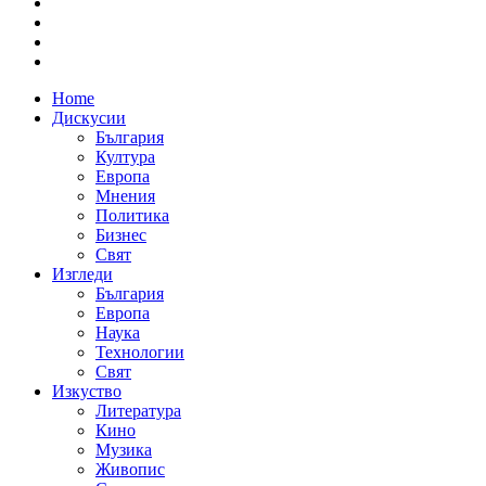
Home
Дискусии
България
Култура
Европа
Мнения
Политика
Бизнес
Свят
Изгледи
България
Европа
Наука
Технологии
Свят
Изкуство
Литература
Кино
Музика
Живопис