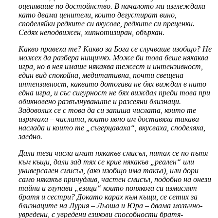
оценяваше по достойнство. В началото ми изглеждаха
като двама ценители, които дегустират вино,
споделяйки редките си вкусове, редките си преценки.
Седях неподвижен, хипнотизиран, объркан.
Какво правеха те? Какво за Бога се случваше изобщо? Не
можех да разбера нищичко. Може би това беше някаква
игра, но в нея имаше някаква тежест и интензивност,
един вид спокойна, медитативна, почти свещена
интензивност, каквато дотогава не бях виждал в нито
една игра, и със сигурност не бях виждал преди това при
обикновено развълнуваните и разсеяни близнаци.
Задоволих се с това да си запиша числата, които те
изричаха – числата, които явно им доставяха такава
наслада и които те „съзерцаваха“, вкусваха, споделяха,
заедно.
Дали тези числа имат някакъв смисъл, питах се по пътя
към къщи, дали зад тях се крие някакъв „реален“ или
универсален смисъл, (ако изобщо има такъв), или дори
само някакъв причудлив, частен смисъл, подобно на онези
тайни и глупави „езици“ които понякога си измислят
братя и сестри? Докато карах към къщи, се сетих за
близнаците на Лурия – Льоша и Юра – двама мозъчно-
увредени, с увредени езикови способности братя-