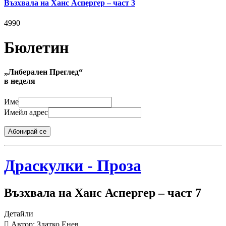
Възхвала на Ханс Аспергер – част 3
4990
Бюлетин
„Либерален Преглед“
в неделя
Име
Имейл адрес
Абонирай се
Драскулки - Проза
Възхвала на Ханс Аспергер – част 7
Детайли
Автор: Златко Енев