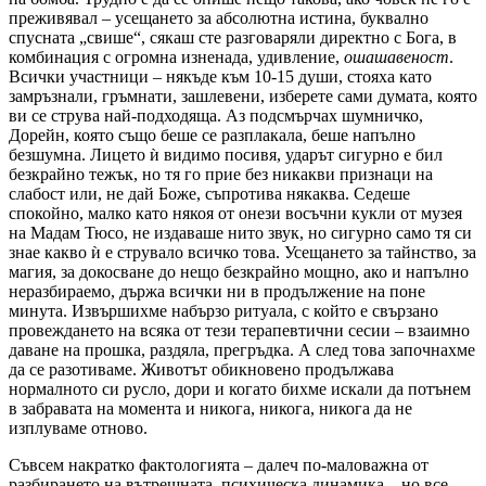
преживявал – усещането за абсолютна истина, буквално
спусната „свише“, сякаш сте разговаряли директно с Бога, в
комбинация с огромна изненада, удивление,
ошашавеност
.
Всички участници – някъде към 10-15 души, стояха като
замръзнали, гръмнати, зашлевени, изберете сами думата, която
ви се струва най-подходяща. Аз подсмърчах шумничко,
Дорейн, която също беше се разплакала, беше напълно
безшумна. Лицето ѝ видимо посивя, ударът сигурно е бил
безкрайно тежък, но тя го прие без никакви признаци на
слабост или, не дай Боже, съпротива някаква. Седеше
спокойно, малко като някоя от онези восъчни кукли от музея
на Мадам Тюсо, не издаваше нито звук, но сигурно само тя си
знае какво ѝ е струвало всичко това. Усещането за тайнство, за
магия, за докосване до нещо безкрайно мощно, ако и напълно
неразбираемо, държа всички ни в продължение на поне
минута. Извършихме набързо ритуала, с който е свързано
провеждането на всяка от тези терапевтични сесии – взаимно
даване на прошка, раздяла, прегръдка. А след това започнахме
да се разотиваме. Животът обикновено продължава
нормалното си русло, дори и когато бихме искали да потънем
в забравата на момента и никога, никога, никога да не
изплуваме отново.
Съвсем накратко фактологията – далеч по-маловажна от
разбирането на вътрешната, психическа динамика – но все