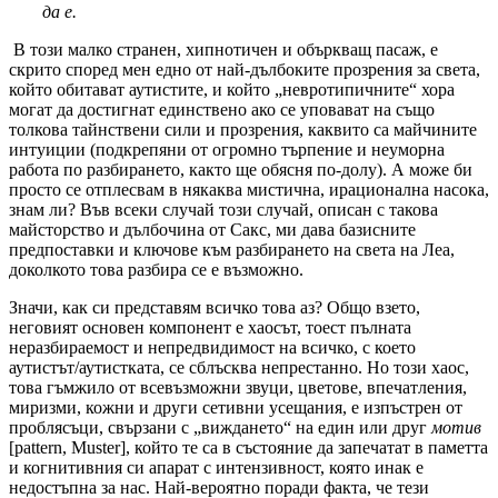
да е.
В този малко странен, хипнотичен и объркващ пасаж, е
скрито според мен едно от най-дълбоките прозрения за света,
който обитават аутистите, и който „невротипичните“ хора
могат да достигнат единствено ако се уповават на също
толкова тайнствени сили и прозрения, каквито са майчините
интуиции (подкрепяни от огромно търпение и неуморна
работа по разбирането, както ще обясня по-долу). А може би
просто се отплесвам в някаква мистична, ирационална насока,
знам ли? Във всеки случай този случай, описан с такова
майсторство и дълбочина от Сакс, ми дава базисните
предпоставки и ключове към разбирането на света на Леа,
доколкото това разбира се е възможно.
Значи, как си представям всичко това аз? Общо взето,
неговият основен компонент е хаосът, тоест пълната
неразбираемост и непредвидимост на всичко, с което
аутистът/аутистката, се сблъсква непрестанно. Но този хаос,
това гъмжило от всевъзможни звуци, цветове, впечатления,
миризми, кожни и други сетивни усещания, е изпъстрен от
проблясъци, свързани с „виждането“ на един или друг
мотив
[pattern, Muster], който те са в състояние да запечатат в паметта
и когнитивния си апарат с интензивност, която инак е
недостъпна за нас. Най-вероятно поради факта, че тези