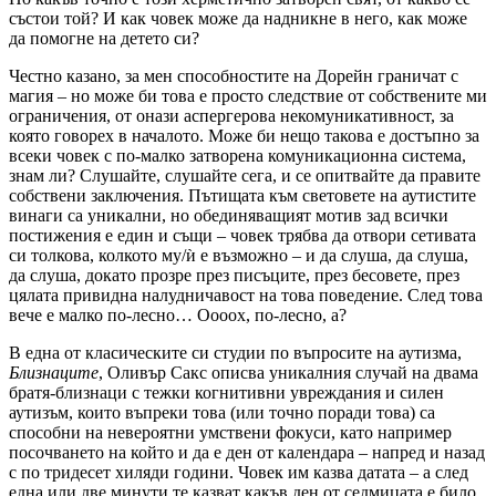
състои той? И как човек може да надникне в него, как може
да помогне на детето си?
Честно казано, за мен способностите на Дорейн граничат с
магия – но може би това е просто следствие от собствените ми
ограничения, от онази аспергерова некомуникативност, за
която говорех в началото. Може би нещо такова е достъпно за
всеки човек с по-малко затворена комуникационна система,
знам ли? Слушайте, слушайте сега, и се опитвайте да правите
собствени заключения. Пътищата към световете на аутистите
винаги са уникални, но обединяващият мотив зад всички
постижения е един и същи – човек трябва да отвори сетивата
си толкова, колкото му/ѝ е възможно – и да слуша, да слуша,
да слуша, докато прозре през писъците, през бесовете, през
цялата привидна налудничавост на това поведение. След това
вече е малко по-лесно… Оооох, по-лесно, а?
В една от класическите си студии по въпросите на аутизма,
Близнаците
, Оливър Сакс описва уникалния случай на двама
братя-близнаци с тежки когнитивни увреждания и силен
аутизъм, които въпреки това (или точно поради това) са
способни на невероятни умствени фокуси, като например
посочването на който и да е ден от календара – напред и назад
с по тридесет хиляди години. Човек им казва датата – а след
една или две минути те казват какъв ден от седмицата е било