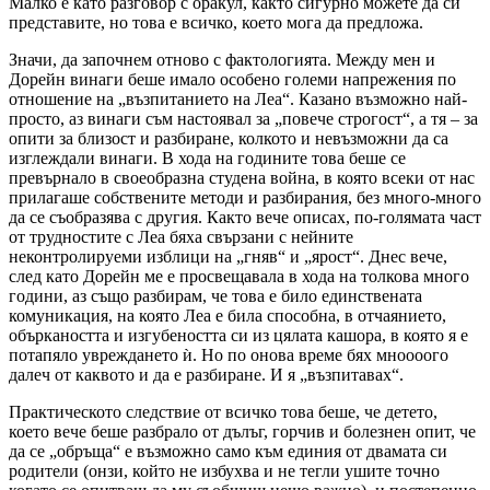
Малко е като разговор с оракул, както сигурно можете да си
представите, но това е всичко, което мога да предложа.
Значи, да започнем отново с фактологията. Между мен и
Дорейн винаги беше имало особено големи напрежения по
отношение на „възпитанието на Леа“. Казано възможно най-
просто, аз винаги съм настоявал за „повече строгост“, а тя – за
опити за близост и разбиране, колкото и невъзможни да са
изглеждали винаги. В хода на годините това беше се
превърнало в своеобразна студена война, в която всеки от нас
прилагаше собствените методи и разбирания, без много-много
да се съобразява с другия. Както вече описах, по-голямата част
от трудностите с Леа бяха свързани с нейните
неконтролируеми изблици на „гняв“ и „ярост“. Днес вече,
след като Дорейн ме е просвещавала в хода на толкова много
години, аз също разбирам, че това е било единствената
комуникация, на която Леа е била способна, в отчаянието,
объркаността и изгубеността си из цялата кашора, в която я е
потапяло увреждането ѝ. Но по онова време бях мноооого
далеч от каквото и да е разбиране. И я „възпитавах“.
Практическото следствие от всичко това беше, че детето,
което вече беше разбрало от дълъг, горчив и болезнен опит, че
да се „обръща“ е възможно само към единия от двамата си
родители (онзи, който не избухва и не тегли ушите точно