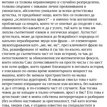
мотиви са толкова неравномерно и случайно разпределени,
толкова свързани с някакви лични преживявания и
умонагласи, абсолютно уникални за всеки аутист/всяка
аутистка, те придобиват нещо, което бих си позволил да
нарека „ослепителна яркост“ – и именно тези когнитивни
проблясъци са нещата, които те се опитват да споделят с нас,
обикновено без какъвто и да е успех, тъй като за това им
липсва съответният езиков и логически апарат. Аутистът/
аутистката, може да произнася до безкрайност поредица от
напълно неразбираеми звуци или фрази – от елементарни
звукоподражания като „ми, ме, му“, през ключовите фрази на
Леа, разшифровани от майка ѝ (за тях по-късно, когато
стигнем до съответната част от тази история), та чак до
непостижимите за обикновения ум математически фокуси,
които описва Сакс (изчисляването на прости числа с по шест
или осем цифри, което правят близнаците в неговата история,
е изисквало по онова време компютърната мощност на
машина, която би заемала пространството на малка
университетска аудитория). В някакъв смисъл това е като
непрестанно изпращане на сигнали към космоса, без какъвто
и да е отговор, в по-голямата част от случаите. Как тогава
човек да не изпадне в пълно отчаяние, ярост и бяс? Ето това е
аутисткият свят в моята собствена интерпретация и разбиране
(без особено настояване за оригиналност, тъй като всичко
това, уверен съм, е отдавна известно на специалистите в