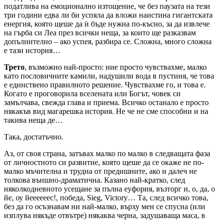
податлива на емоционално изтощение, че без паузата на тези
три години едва ли би успяла да вложи наистина гигантската
енергия, която щеше да ѝ бъде нужна по-късно, за да извлече
на гърба си Леа през всички неща, за които ще разказвам
допълнително – ако успея, разбира се. Сложна, много сложна
е тази история…
Трето
, възможно най-просто: ние просто чувствахме, малко
като пословичните камили, надушили вода в пустиня, че това
е единствено правилното решение. Чувствахме го, и това е.
Когато е проговорила вселената или Богът, човек си
замълчава, свежда глава и приема. Всичко останало е просто
някакъв вид магарешка история. Не че не сме способни и на
такива неща де…
Така, достатъчно.
Аз, от своя страна, затъвах малко по малко в следващата фаза
от личностното си развитие, която щеше да се окаже не по-
малко мъчителна и трудна от предишните, ако и далеч не
толкова външно-драматична. Казано най-кратко, след
няколкодневното усещане за пълна еуфория, възторг и, о, да, о
йе, оу йеееееес!, победа, Sieg, Victory… Та, след всичко това,
без да го осъзнавам ни най-малко, върху мен се спусна (или
изплува някъде отвътре) някаква черна, задушаваща маса, в