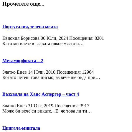
Прочетете още...
Португалия, зелена мечта
Евдокия Борисова
06 Юли, 2024
Посещения: 8201
Като ми влезе в главата някое място и…
Метаморфозата – 2
Златко Енев
14 Юли, 2010
Посещения: 12964
Когато четеш това писмо, аз вече ще бъда при…
Възхвала на Ханс Аспергер – част 4
Златко Енев
31 Окт, 2019
Посещения: 3917
Може би вече си викате, „Е, че това ли ти…
Цингала-мингала