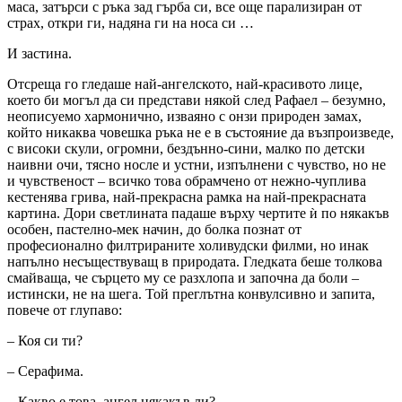
маса, затърси с ръка зад гърба си, все още парализиран от
страх, откри ги, надяна ги на носа си …
И застина.
Отсреща го гледаше най-ангелското, най-красивото лице,
което би могъл да си представи някой след Рафаел – безумно,
неописуемо хармонично, изваяно с онзи природен замах,
който никаква човешка ръка не е в състояние да възпроизведе,
с високи скули, огромни, бездънно-сини, малко по детски
наивни очи, тясно носле и устни, изпълнени с чувство, но не
и чувственост – всичко това обрамчено от нежно-чуплива
кестенява грива, най-прекрасна рамка на най-прекрасната
картина. Дори светлината падаше върху чертите ѝ по някакъв
особен, пастелно-мек начин, до болка познат от
професионално филтрираните холивудски филми, но инак
напълно несъществуващ в природата. Гледката беше толкова
смайваща, че сърцето му се разхлопа и започна да боли –
истински, не на шега. Той преглътна конвулсивно и запита,
повече от глупаво:
– Коя си ти?
– Серафима.
– Какво е това, ангел някакъв ли?