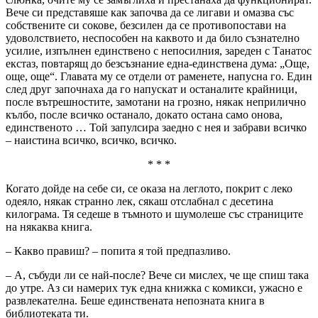
Вече си представяше как започва да се лигави и омазва със
собствените си сокове, безсилен да се противопостави на
удоволствието, неспособен на каквото и да било съзнателно
усилие, изпълнен единствено с непосилния, зареден с Танатос
екстаз, повтарящ до безсъзнание една-единствена дума: „Още,
още, още“. Главата му се отдели от раменете, напусна го. Един
след друг започнаха да го напускат и останалите крайници,
после вътрешностите, замотани на грозно, някак неприлично
кълбо, после всичко останало, докато остана само онова,
единственото … Той запулсира заедно с нея и забрави всичко
– наистина всичко, всичко, всичко.
* * *
Когато дойде на себе си, се оказа на леглото, покрит с леко
одеяло, някак странно лек, сякаш отслабнал с десетина
килограма. Тя седеше в тъмното и шумолеше със страниците
на някаква книга.
– Какво правиш? – попита я той предпазливо.
– А, събуди ли се най-после? Вече си мислех, че ще спиш така
до утре. Аз си намерих тук една книжка с комикси, ужасно е
развлекателна. Беше единствената непозната книга в
библиотеката ти.