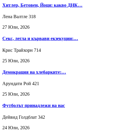
Хитлер, Бетовен, Йоци: какво ДНК…
Лена Валтле
318
27 Юли, 2026
Секс, легла и кървави екзекуции:…
Крис Трайхорн
714
25 Юли, 2026
Демокрация на хлебарките:…
Арундати Рой
421
25 Юли, 2026
Футболът принадлежи на нас
Дейвид Голдблат
342
24 Юли, 2026