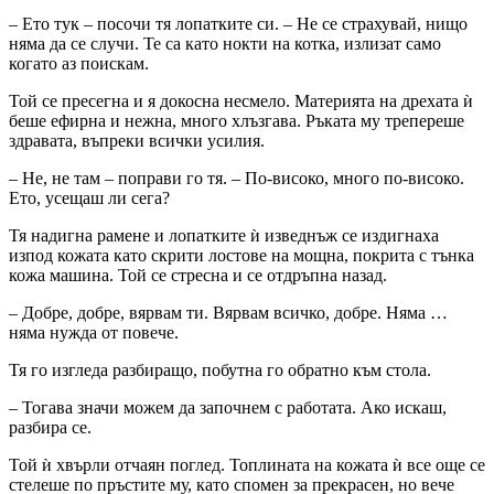
– Ето тук – посочи тя лопатките си. – Не се страхувай, нищо
няма да се случи. Те са като нокти на котка, излизат само
когато аз поискам.
Той се пресегна и я докосна несмело. Материята на дрехата ѝ
беше ефирна и нежна, много хлъзгава. Ръката му трепереше
здравата, въпреки всички усилия.
– Не, не там – поправи го тя. – По-високо, много по-високо.
Ето, усещаш ли сега?
Тя надигна рамене и лопатките ѝ изведнъж се издигнаха
изпод кожата като скрити лостове на мощна, покрита с тънка
кожа машина. Той се стресна и се отдръпна назад.
– Добре, добре, вярвам ти. Вярвам всичко, добре. Няма …
няма нужда от повече.
Тя го изгледа разбиращо, побутна го обратно към стола.
– Тогава значи можем да започнем с работата. Ако искаш,
разбира се.
Той ѝ хвърли отчаян поглед. Топлината на кожата ѝ все още се
стелеше по пръстите му, като спомен за прекрасен, но вече