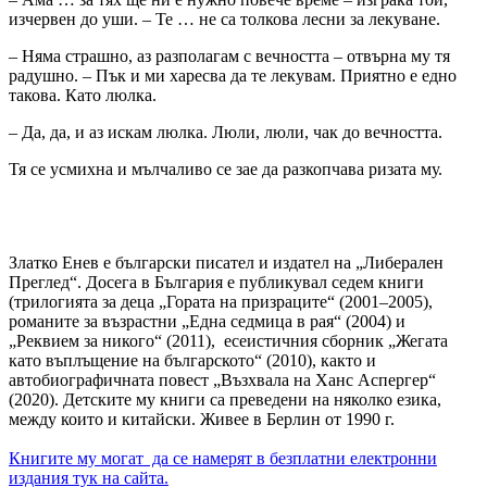
изчервен до уши. – Те … не са толкова лесни за лекуване.
– Няма страшно, аз разполагам с вечността – отвърна му тя
радушно. – Пък и ми харесва да те лекувам. Приятно е едно
такова. Като люлка.
– Да, да, и аз искам люлка. Люли, люли, чак до вечността.
Тя се усмихна и мълчаливо се зае да разкопчава ризата му.
Златко Енев е български писател и издател на „Либерален
Преглед“. Досега в България е публикувал седем книги
(трилогията за деца „Гората на призраците“ (2001–2005),
романите за възрастни „Една седмица в рая“ (2004) и
„Реквием за никого“ (2011), есеистичния сборник „Жегата
като въплъщение на българското“ (2010), както и
автобиографичната повест „Възхвала на Ханс Аспергер“
(2020). Детските му книги са преведени на няколко езика,
между които и китайски. Живее в Берлин от 1990 г.
Книгите му могат да се намерят в безплатни електронни
издания тук на сайта.