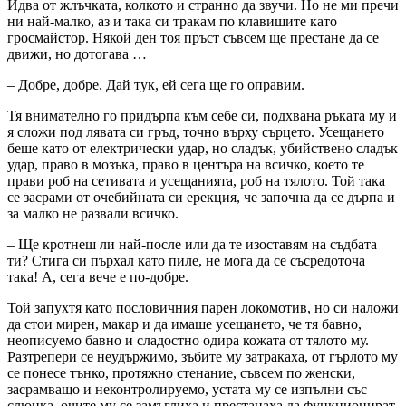
Идва от жлъчката, колкото и странно да звучи. Но не ми пречи
ни най-малко, аз и така си тракам по клавишите като
гросмайстор. Някой ден тоя пръст съвсем ще престане да се
движи, но дотогава …
– Добре, добре. Дай тук, ей сега ще го оправим.
Тя внимателно го придърпа към себе си, подхвана ръката му и
я сложи под лявата си гръд, точно върху сърцето. Усещането
беше като от електрически удар, но сладък, убийствено сладък
удар, право в мозъка, право в центъра на всичко, което те
прави роб на сетивата и усещанията, роб на тялото. Той така
се засрами от очебийната си ерекция, че започна да се дърпа и
за малко не развали всичко.
– Ще кротнеш ли най-после или да те изоставям на съдбата
ти? Стига си пърхал като пиле, не мога да се съсредоточа
така! А, сега вече е по-добре.
Той запухтя като пословичния парен локомотив, но си наложи
да стои мирен, макар и да имаше усещането, че тя бавно,
неописуемо бавно и сладостно одира кожата от тялото му.
Разтрепери се неудържимо, зъбите му затракаха, от гърлото му
се понесе тънко, протяжно стенание, съвсем по женски,
засрамващо и неконтролируемо, устата му се изпълни със
слюнка, очите му се замъглиха и престанаха да функционират.