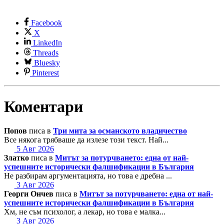
Facebook
X
LinkedIn
Threads
Bluesky
Pinterest
Коментари
Попов
писа в
Три мита за османското владичество
Все някога трябваше да излезе този текст. Най...
5 Авг 2026
Златко
писа в
Митът за потурчването: една от най-
успешните исторически фалшификации в България
Не разбирам аргументацията, но това е дребна ...
3 Авг 2026
Георги Ончев
писа в
Митът за потурчването: една от най-
успешните исторически фалшификации в България
Хм, не съм психолог, а лекар, но това е малка...
3 Авг 2026