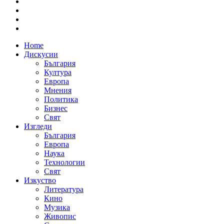
Home
Дискусии
България
Култура
Европа
Мнения
Политика
Бизнес
Свят
Изгледи
България
Европа
Наука
Технологии
Свят
Изкуство
Литература
Кино
Музика
Живопис