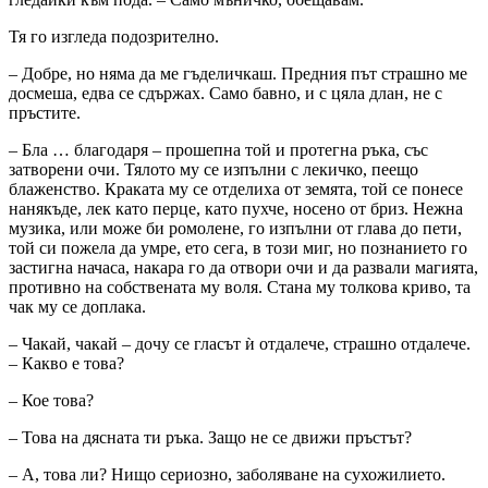
Тя го изгледа подозрително.
– Добре, но няма да ме гъделичкаш. Предния път страшно ме
досмеша, едва се сдържах. Само бавно, и с цяла длан, не с
пръстите.
– Бла … благодаря – прошепна той и протегна ръка, със
затворени очи. Тялото му се изпълни с лекичко, пеещо
блаженство. Краката му се отделиха от земята, той се понесе
нанякъде, лек като перце, като пухче, носено от бриз. Нежна
музика, или може би ромолене, го изпълни от глава до пети,
той си пожела да умре, ето сега, в този миг, но познанието го
застигна начаса, накара го да отвори очи и да развали магията,
противно на собствената му воля. Стана му толкова криво, та
чак му се доплака.
– Чакай, чакай – дочу се гласът ѝ отдалече, страшно отдалече.
– Какво е това?
– Кое това?
– Това на дясната ти ръка. Защо не се движи пръстът?
– А, това ли? Нищо сериозно, заболяване на сухожилието.