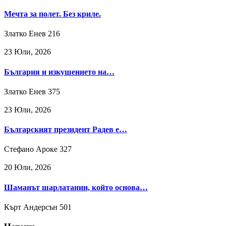
Мечта за полет. Без криле.
Златко Енев
216
23 Юли, 2026
България и изкушението на…
Златко Енев
375
23 Юли, 2026
Българският президент Радев е…
Стефано Ароке
327
20 Юли, 2026
Шаманът шарлатанин, който основа…
Кърт Андерсън
501