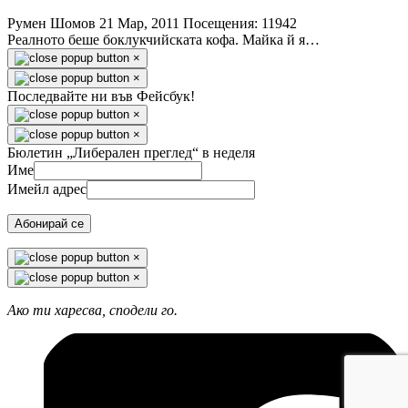
Румен Шомов
21 Мар, 2011
Посещения: 11942
Реалното беше боклукчийската кофа. Майка й я…
×
×
Последвайте ни във Фейсбук!
×
×
Бюлетин „Либерален преглед“ в неделя
Име
Имейл адрес
Абонирай се
×
×
Ако ти харесва, сподели го.