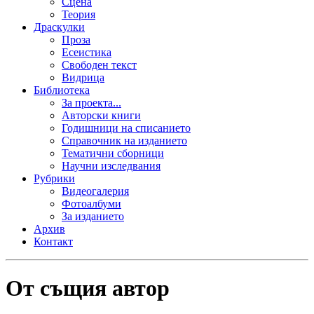
Сцена
Теория
Драскулки
Проза
Есеистика
Свободен текст
Видрица
Библиотека
За проекта...
Авторски книги
Годишници на списанието
Справочник на изданието
Тематични сборници
Научни изследвания
Рубрики
Видеогалерия
Фотоалбуми
За изданието
Архив
Контакт
От същия автор