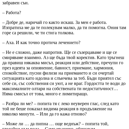
забравен сън.
– Работа?
– Добре де, наричай го както искаш. За мен е работа.
Изпратиха ме да те полекувам малко, да ти помогна. Ония там
горе са решили, че ти стига толкова.
– Аха. И как точно протича лечението?
– Не е сложно, даже напротив. Ще се съзерцаваме и ще се
смиряваме взаимно. Аз ще бъда твой коректив. Като тръгнеш
да правиш някаква мисъл, реакция или действие, пречупи го
през идеята за опиянение, бавност, приемане, хармония,
спокойствие, пусни филизи на приемането и си очертай
ситуацията като идолна и слънчева за теб. Бъди приятел със
себе си, със собствения си уют, а не враг. Гордостта те води до
максималните олтари на собствената ти недостатъчност…
Няма смисъл от това, много е лимитиращо.
– Разбра ли ме? – попита тя с леко неуверен глас, след като
той не беше показал видима реакция в продължение на
няколко минути. – Или да го кажа отново?
– Може ли … да пипна … още веднъж? – попита той,
гледайки към пода. – Само мъничко, обещавам.