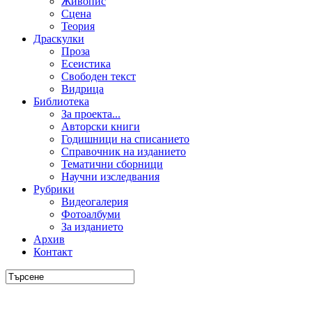
Живопис
Сцена
Теория
Драскулки
Проза
Есеистика
Свободен текст
Видрица
Библиотека
За проекта...
Авторски книги
Годишници на списанието
Справочник на изданието
Тематични сборници
Научни изследвания
Рубрики
Видеогалерия
Фотоалбуми
За изданието
Архив
Контакт