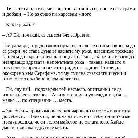
– Те … те са на сина ми – изстреля той бързо, после се засрами
и добави. – Но аз също ги харесвам много.
– Как е ръката?
– А? Ей, почакай, аз съвсем бях забравил.
Той размърда предпазливо пръсти, после се опипа бавно, за да
се увери, че става дума за дясната му ръка, изведнъж трескаво
започна да търси ключа на нощната лампа, включи я и загледа
невярващо здравата, непокътната ръка – такава, каквато я
помнеше отпреди повече от тридесет години. Погледна
ококорено към Серафима, тя му смигна съзаклятнически и
отново се задълбочи в комиксите си.
– Ей, слушай – подхвърли той несмело, опитвайки се да
изглежда естествено. – Аз имам и други увреждания, на …
малко … по-специални … места.
– Знаех си – промърмори тя разочаровано и положи книгата
до себе си. – Знаех си, че няма да е лесно с тебе, ония там ме
предупредиха, че си голям майстор на отлагането. Хайде,
давай, показвай другите места.
– Ама … за тях ще ни е нужно повече време – изграка той,