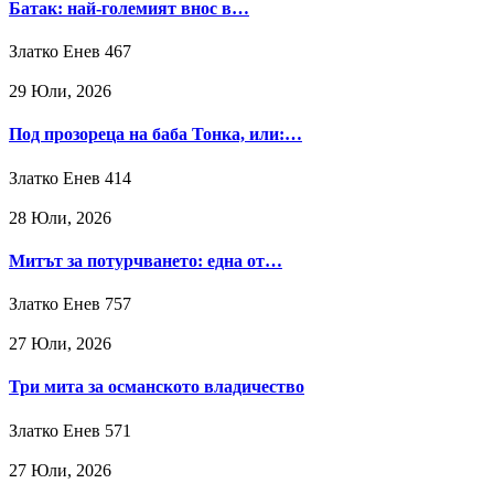
Батак: най-големият внос в…
Златко Енев
467
29 Юли, 2026
Под прозореца на баба Тонка, или:…
Златко Енев
414
28 Юли, 2026
Митът за потурчването: една от…
Златко Енев
757
27 Юли, 2026
Три мита за османското владичество
Златко Енев
571
27 Юли, 2026