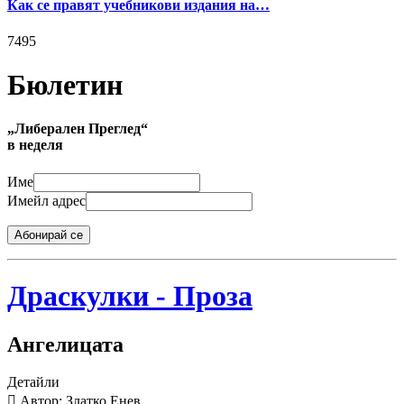
Как се правят учебникови издания на…
7495
Бюлетин
„Либерален Преглед“
в неделя
Име
Имейл адрес
Абонирай се
Драскулки - Проза
Ангелицата
Детайли
Автор: Златко Енев