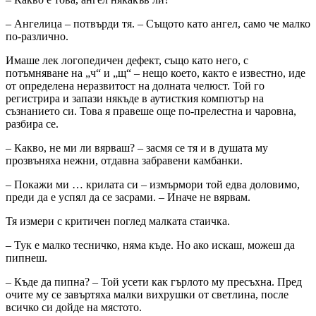
– Ангелица – потвърди тя. – Същото като ангел, само че малко
по-различно.
Имаше лек логопедичен дефект, също като него, с
потъмняване на „ч“ и „щ“ – нещо което, както е известно, иде
от определена неразвитост на долната челюст. Той го
регистрира и запази някъде в аутисткия компютър на
съзнанието си. Това я правеше още по-прелестна и чаровна,
разбира се.
– Какво, не ми ли вярваш? – засмя се тя и в душата му
прозвъняха нежни, отдавна забравени камбанки.
– Покажи ми … крилата си – измърмори той едва доловимо,
преди да е успял да се засрами. – Иначе не вярвам.
Тя измери с критичен поглед малката стаичка.
– Тук е малко тесничко, няма къде. Но ако искаш, можеш да
пипнеш.
– Къде да пипна? – Той усети как гърлото му пресъхна. Пред
очите му се завъртяха малки вихрушки от светлина, после
всичко си дойде на мястото.