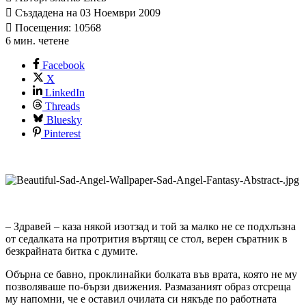
Създадена на 03 Ноември 2009
Посещения: 10568
6 мин. четене
Facebook
X
LinkedIn
Threads
Bluesky
Pinterest
– Здравей – каза някой изотзад и той за малко не се подхлъзна
от седалката на протрития въртящ се стол, верен съратник в
безкрайната битка с думите.
Обърна се бавно, проклинайки болката във врата, която не му
позволяваше по-бързи движения. Размазаният образ отсреща
му напомни, че е оставил очилата си някъде по работната