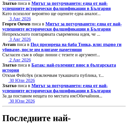
Златко
писа в
Митът за потурчването: една от най-
успешните исторически фалшификации в България
Като психолог вероятно ще оцените една аналог...
3 Авг 2026
Георги Ончев
писа в
Митът за потурчването: една от най-
успешните исторически фалшификации в България
Непрекъснато повтаряната съвременна идея, че ...
3 Авг 2026
Avram
писа в
Под прозореца на баба Тонка, или: първо ги
убиваме, после им вдигаме паметници
Съгласен съм в общи линии с тезите и аргумент...
2 Авг 2026
Златко
писа в
Батак: най-големият внос в българската
история
Откъм Фейсбук (изключвам тукашната публика, т...
30 Юли 2026
Златко
писа в
Митът за потурчването: една от най-
успешните исторически фалшификации в България
За да поставим нещата по местата им:Обичайния...
30 Юли 2026
Последните най-