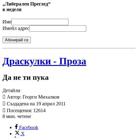
„Либерален Преглед“
в неделя
Име
Имейл адрес
Абонирай се
Драскулки - Проза
Да не ти пука
Детайли
Автор: Георги Михалков
Създадена на 19 април 2011
Посещения: 12614
8 мин. четене
Facebook
X