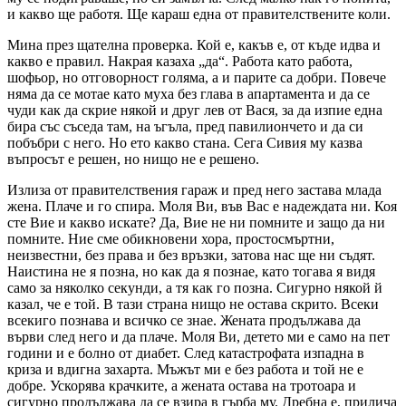
и какво ще работя. Ще караш една от правителствените коли.
Мина през щателна проверка. Кой е, какъв е, от къде идва и
какво е правил. Накрая казаха „да“. Работа като работа,
шофьор, но отговорност голяма, а и парите са добри. Повече
няма да се мотае като муха без глава в апартамента и да се
чуди как да скрие някой и друг лев от Вася, за да изпие една
бира със съседа там, на ъгъла, пред павилиончето и да си
побъбри с него. Но ето какво стана. Сега Сивия му казва
въпросът е решен, но нищо не е решено.
Излиза от правителствения гараж и пред него застава млада
жена. Плаче и го спира. Моля Ви, във Вас е надеждата ни. Коя
сте Вие и какво искате? Да, Вие не ни помните и защо да ни
помните. Ние сме обикновени хора, простосмъртни,
неизвестни, без права и без връзки, затова нас ще ни съдят.
Наистина не я позна, но как да я познае, като тогава я видя
само за няколко секунди, а тя как го позна. Сигурно някой й
казал, че е той. В тази страна нищо не остава скрито. Всеки
всекиго познава и всичко се знае. Жената продължава да
върви след него и да плаче. Моля Ви, детето ми е само на пет
години и е болно от диабет. След катастрофата изпадна в
криза и вдигна захарта. Мъжът ми е без работа и той не е
добре. Ускорява крачките, а жената остава на тротоара и
сигурно продължава да се взира в гърба му. Дребна е, прилича