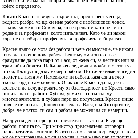
в него. Сивия малко говори и сякаш чете мислите на този,
който е пред него.
Когато Красен го видя за първи път, преди шест месеца,
веднага разбра, че ще си има работа с необикновен човек.
Такива мъже като Сивия рядко се срещат и като че ли са
родени за професията, която изпълняват. Като че ли някои
хора не си избират професията, а професията избира тях.
Красен дълго се мота без работа и вече си мислеше, че никога
няма да започне нова работа. Беше му омръзнало и се
срамуваше да иска пари от Вася, от жена си, за вестник или за
трамвайни билети. Най-накрая след дълги молби и сълзи тук
и там, Вася успя да му намери работа. По-точно намери я един
познат на тъста му. Намерихме ти работа, каза една вечер
тъстът горд и самодоволен. Очакваше Красен да падне на
колене и да целуне ръката му от благодарност, но Красен само
попита, каква работа. Хубава, усмихна се тъстът му
многозначително, и хубави пари ще получаваш. Красен нищо
повече не попита. Долови погледа на Вася, в който прочете,
добре, че е татко, ти сам и работа не можеш да си намериш.
На другия ден се срещна с приятеля на тъста си. Къде ще
работя, попита го. При министър-председателя, отговори
непознатият лаконично. Красен го погледна под вежди, и този
му се подиграваше, но си замълча. След малко пак го попита,