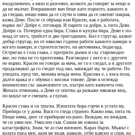
въодушевено, а вяло и разсеяно, колкото да говорят за нещо и
да не мълчат. Вчерашният мач беше като порното, каквото и
да гледаш, нищо няма да се случи и няма да се оженят накрая,
казва Деян. После се обръща към Красен, как е работата,
върви ли? Добре е, отговаря. И парите са добри, а, пита Деян.
Добри са. Почерпи една бира. Става и купува бира. Деян е по-
млад от него, трийсет и две-тригодишен. Бил е стругар, казват
добър стругар, но от няколко години работи каквото намери и
когато намери, в строителството, на автомивка, бодигард.
Остриган е гола глава, с протрити дънки и със старомодно
яке, но това не го притеснява. Разговорът с него и с другите
не върви. Красен не говори за мача, не го е гледал, а и другите
продължават да го гледат под око, завиждат му, че работи. По
улицата, пред тях, минава млада жена. Красива е, с къса пола,
дълги крака и с обувки с високи токове. Деян я оглежда
внимателно със закачливите си, пъстри като камъчета очи.
Жената отминава, а Деян се опитва да разкаже някакъв виц,
но вицът не е смешен, а глупав.
Красен става и си тръгва. Изпитата бира горчи в устата му.
Прибира се у дома. Вася го гледа странно. Какво има, пита тя.
Нищо няма, днес се прибирам по-рано. Виждам, но виждам,
че си умислен. Умислен съм. Сивия ме извика за
катастрофата. Знам, че аз съм виновен. Карах бързо. Мъжът с
колата пред мен, щом ме видя, намали, отби вдясно и спря, но