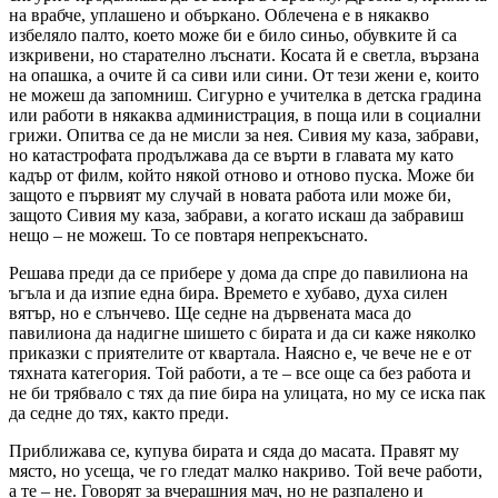
на врабче, уплашено и объркано. Облечена е в някакво
избеляло палто, което може би е било синьо, обувките й са
изкривени, но старателно лъснати. Косата й е светла, вързана
на опашка, а очите й са сиви или сини. От тези жени е, които
не можеш да запомниш. Сигурно е учителка в детска градина
или работи в някаква администрация, в поща или в социални
грижи. Опитва се да не мисли за нея. Сивия му каза, забрави,
но катастрофата продължава да се върти в главата му като
кадър от филм, който някой отново и отново пуска. Може би
защото е първият му случай в новата работа или може би,
защото Сивия му каза, забрави, а когато искаш да забравиш
нещо – не можеш. То се повтаря непрекъснато.
Решава преди да се прибере у дома да спре до павилиона на
ъгъла и да изпие една бира. Времето е хубаво, духа силен
вятър, но е слънчево. Ще седне на дървената маса до
павилиона да надигне шишето с бирата и да си каже няколко
приказки с приятелите от квартала. Наясно е, че вече не е от
тяхната категория. Той работи, а те – все още са без работа и
не би трябвало с тях да пие бира на улицата, но му се иска пак
да седне до тях, както преди.
Приближава се, купува бирата и сяда до масата. Правят му
място, но усеща, че го гледат малко накриво. Той вече работи,
а те – не. Говорят за вчерашния мач, но не разпалено и