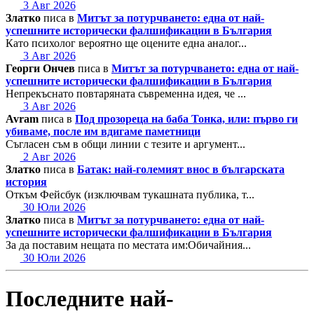
3 Авг 2026
Златко
писа в
Митът за потурчването: една от най-
успешните исторически фалшификации в България
Като психолог вероятно ще оцените една аналог...
3 Авг 2026
Георги Ончев
писа в
Митът за потурчването: една от най-
успешните исторически фалшификации в България
Непрекъснато повтаряната съвременна идея, че ...
3 Авг 2026
Avram
писа в
Под прозореца на баба Тонка, или: първо ги
убиваме, после им вдигаме паметници
Съгласен съм в общи линии с тезите и аргумент...
2 Авг 2026
Златко
писа в
Батак: най-големият внос в българската
история
Откъм Фейсбук (изключвам тукашната публика, т...
30 Юли 2026
Златко
писа в
Митът за потурчването: една от най-
успешните исторически фалшификации в България
За да поставим нещата по местата им:Обичайния...
30 Юли 2026
Последните най-