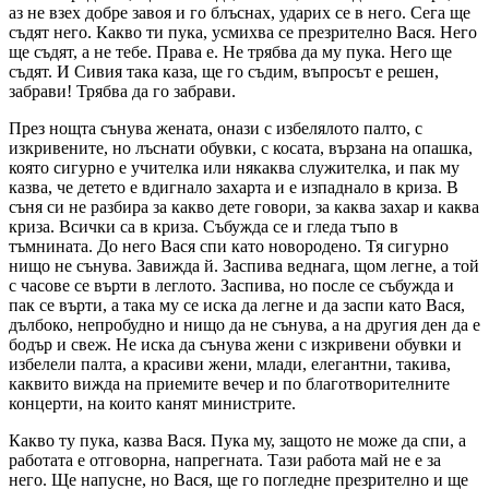
аз не взех добре завоя и го блъснах, ударих се в него. Сега ще
съдят него. Какво ти пука, усмихва се презрително Вася. Него
ще съдят, а не тебе. Права е. Не трябва да му пука. Него ще
съдят. И Сивия така каза, ще го съдим, въпросът е решен,
забрави! Трябва да го забрави.
През нощта сънува жената, онази с избелялото палто, с
изкривените, но лъснати обувки, с косата, вързана на опашка,
която сигурно е учителка или някаква служителка, и пак му
казва, че детето е вдигнало захарта и е изпаднало в криза. В
съня си не разбира за какво дете говори, за каква захар и каква
криза. Всички са в криза. Събужда се и гледа тъпо в
тъмнината. До него Вася спи като новородено. Тя сигурно
нищо не сънува. Завижда й. Заспива веднага, щом легне, а той
с часове се върти в леглото. Заспива, но после се събужда и
пак се върти, а така му се иска да легне и да заспи като Вася,
дълбоко, непробудно и нищо да не сънува, а на другия ден да е
бодър и свеж. Не иска да сънува жени с изкривени обувки и
избелели палта, а красиви жени, млади, елегантни, такива,
каквито вижда на приемите вечер и по благотворителните
концерти, на които канят министрите.
Какво ту пука, казва Вася. Пука му, защото не може да спи, а
работата е отговорна, напрегната. Тази работа май не е за
него. Ще напусне, но Вася, ще го погледне презрително и ще