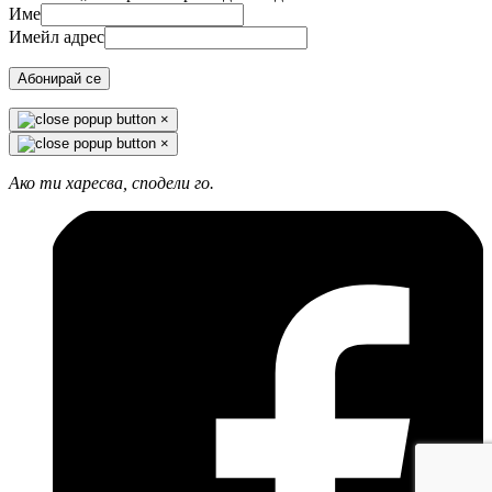
Име
Имейл адрес
Абонирай се
×
×
Ако ти харесва, сподели го.