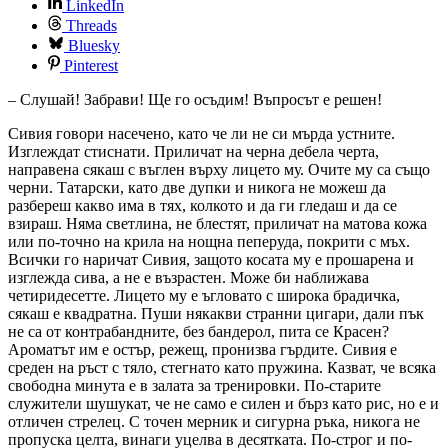
LinkedIn
Threads
Bluesky
Pinterest
– Слушай! Забрави! Ще го осъдим! Въпросът е решен!
Сивия говори насечено, като че ли не си мърда устните.
Изглеждат стиснати. Приличат на черна дебела черта,
направена сякаш с въглен върху лицето му. Очите му са също
черни. Татарски, като две дупки и никога не можеш да
разбереш какво има в тях, колкото и да ги гледаш и да се
взираш. Няма светлина, не блестят, приличат на матова кожа
или по-точно на крила на нощна пеперуда, покрити с мъх.
Всички го наричат Сивия, защото косата му е прошарена и
изглежда сива, а не е възрастен. Може би наближава
четиридесетте. Лицето му е ъгловато с широка брадичка,
сякаш е квадратна. Пуши някакви странни цигари, дали пък
не са от контрабандните, без бандерол, пита се Красен?
Ароматът им е остър, режещ, пронизва гърдите. Сивия е
среден на ръст с тяло, стегнато като пружина. Казват, че всяка
свободна минута е в залата за тренировки. По-старите
служители шушукат, че не само е силен и бърз като рис, но е и
отличен стрелец. С точен мерник и сигурна ръка, никога не
пропуска целта, винаги уцелва в десятката. По-строг и по-