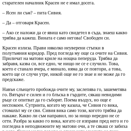
старателен началник Красен не е имал досега.
– Ясен ли съм? – пита Сивия.
– Да – отговаря Красен.
– Ако се наложи да се явиш като свидетел в съда, знаеш какво
трябва да кажеш. Вината е само негова! Свободен си.
Красен излиза. Прави няколко неуверени стъпки в
полутъмния коридор. Пред погледа му още са очите на Сивия.
Приличат на матови криле на нощна пеперуда. Трябва да
забравя, казва си, все едно, че нищо не се е случило. Това,
което е станало вчера, е минало, няма да се повтори, а това,
което ще се случи утре, никой още не го знае и не може да го
предскаже.
Навън слънцето пробожда очите му, заслепява го, зашеметява
го. Вятърът е силен и го блъска в гърдите, сякаш невидими
ръце се опитват да го съборят. Поема въздух, но още е
неспокоен. Сутринта, когато му казаха, че Сивия го вика,
стомахът му се сви. Сивия вика само този, когото трябва да
накаже. Какво ли съм направил, но за нищо нередно не се
сети. Разбра за какво го вика, когато се изправи пред него и го
погледна в неподвижните му матови очи, а те сякаш се забиха