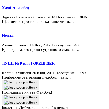
Хлябът на обед
Здравка Евтимова
01 юни, 2010
Посещения: 12046
Щастието е просто нещо, казваше ми ти.…
Ножът
Атанас Стойчев
14 Дек, 2012
Посещения: 9460
Един ден, малко преди сутрешното ставане,…
ЛУЦИФЕР или ГОРЕЩ ДЕН
Калин Терзийски
20 Юли, 2011
Посещения: 23093
Прибрахме се в ранния следобед – аз и…
×
×
Последвайте ни във Фейсбук!
×
×
Бюлетин „Либерален преглед“ в неделя