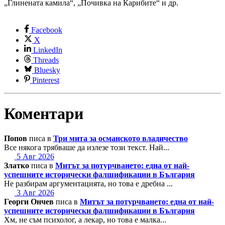
„Глинената камила“, „Почивка на Карибите“ и др.
Facebook
X
LinkedIn
Threads
Bluesky
Pinterest
Коментари
Попов
писа в
Три мита за османското владичество
Все някога трябваше да излезе този текст. Най...
5 Авг 2026
Златко
писа в
Митът за потурчването: една от най-
успешните исторически фалшификации в България
Не разбирам аргументацията, но това е дребна ...
3 Авг 2026
Георги Ончев
писа в
Митът за потурчването: една от най-
успешните исторически фалшификации в България
Хм, не съм психолог, а лекар, но това е малка...