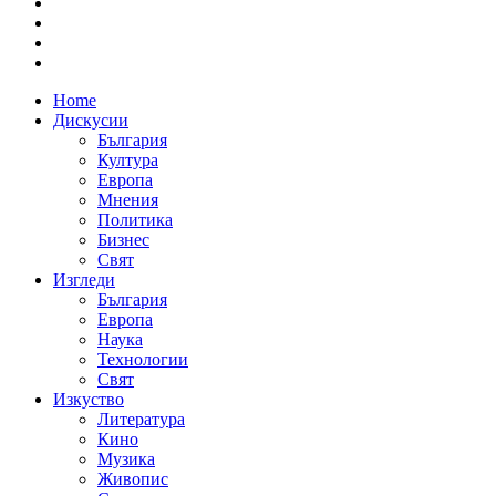
Home
Дискусии
България
Култура
Европа
Мнения
Политика
Бизнес
Свят
Изгледи
България
Европа
Наука
Технологии
Свят
Изкуство
Литература
Кино
Музика
Живопис