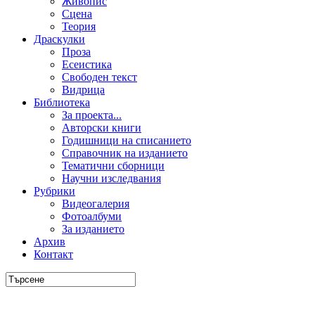
Живопис
Сцена
Теория
Драскулки
Проза
Есеистика
Свободен текст
Видрица
Библиотека
За проекта...
Авторски книги
Годишници на списанието
Справочник на изданието
Тематични сборници
Научни изследвания
Рубрики
Видеогалерия
Фотоалбуми
За изданието
Архив
Контакт