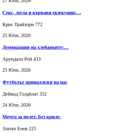
27 Юли, 2026
Секс, легла и кървави екзекуции:…
Крис Трайхорн
772
25 Юли, 2026
Демокрация на хлебарките:…
Арундати Рой
433
25 Юли, 2026
Футболът принадлежи на нас
Дейвид Голдблат
352
24 Юли, 2026
Мечта за полет. Без криле.
Златко Енев
225