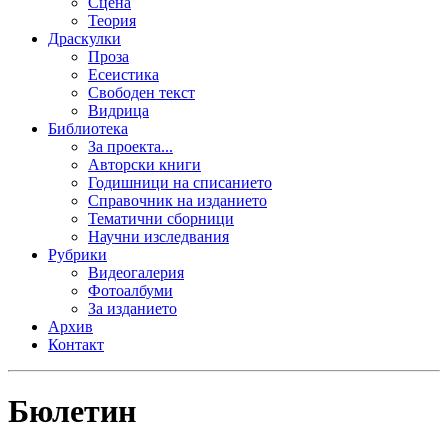
Сцена
Теория
Драскулки
Проза
Есеистика
Свободен текст
Видрица
Библиотека
За проекта...
Авторски книги
Годишници на списанието
Справочник на изданието
Тематични сборници
Научни изследвания
Рубрики
Видеогалерия
Фотоалбуми
За изданието
Архив
Контакт
Бюлетин