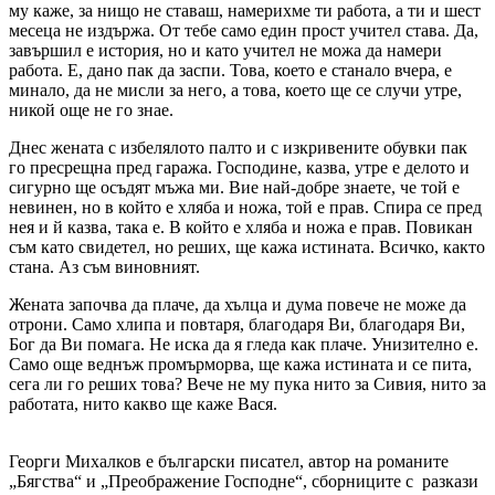
му каже, за нищо не ставаш, намерихме ти работа, а ти и шест
месеца не издържа. От тебе само един прост учител става. Да,
завършил е история, но и като учител не можа да намери
работа. Е, дано пак да заспи. Това, което е станало вчера, е
минало, да не мисли за него, а това, което ще се случи утре,
никой още не го знае.
Днес жената с избелялото палто и с изкривените обувки пак
го пресрещна пред гаража. Господине, казва, утре е делото и
сигурно ще осъдят мъжа ми. Вие най-добре знаете, че той е
невинен, но в който е хляба и ножа, той е прав. Спира се пред
нея и й казва, така е. В който е хляба и ножа е прав. Повикан
съм като свидетел, но реших, ще кажа истината. Всичко, както
стана. Аз съм виновният.
Жената започва да плаче, да хълца и дума повече не може да
отрони. Само хлипа и повтаря, благодаря Ви, благодаря Ви,
Бог да Ви помага. Не иска да я гледа как плаче. Унизително е.
Само още веднъж промърморва, ще кажа истината и се пита,
сега ли го реших това? Вече не му пука нито за Сивия, нито за
работата, нито какво ще каже Вася.
Георги Михалков е български писател, автор на романите
„Бягства“ и „Преображение Господне“, сборниците с разкази