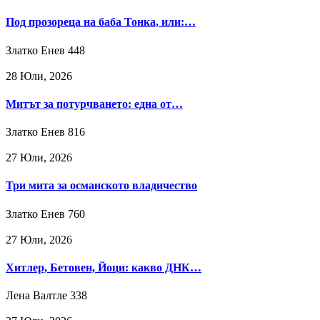
Под прозореца на баба Тонка, или:…
Златко Енев
448
28 Юли, 2026
Митът за потурчването: една от…
Златко Енев
816
27 Юли, 2026
Три мита за османското владичество
Златко Енев
760
27 Юли, 2026
Хитлер, Бетовен, Йоци: какво ДНК…
Лена Валтле
338