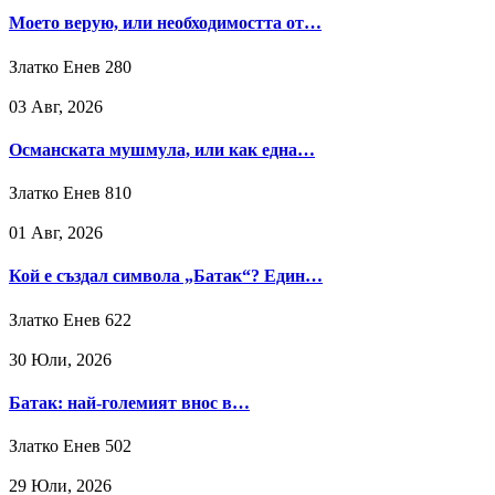
Моето верую, или необходимостта от…
Златко Енев
280
03 Авг, 2026
Османската мушмула, или как една…
Златко Енев
810
01 Авг, 2026
Кой е създал символа „Батак“? Един…
Златко Енев
622
30 Юли, 2026
Батак: най-големият внос в…
Златко Енев
502
29 Юли, 2026