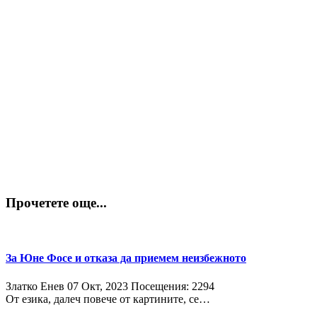
Прочетете още...
За Юне Фосе и отказа да приемем неизбежното
Златко Енев
07 Окт, 2023
Посещения: 2294
От езика, далеч повече от картините, се…