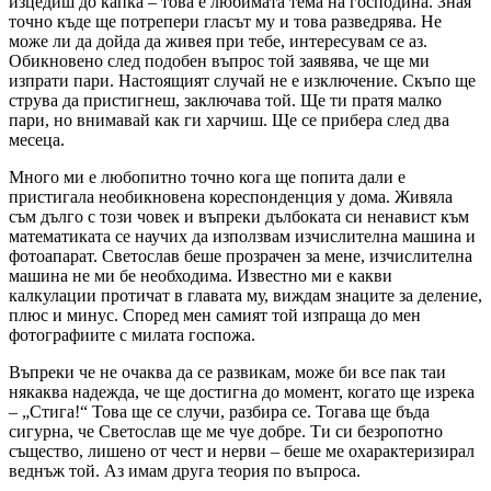
изцедиш до капка – това е любимата тема на господина. Зная
точно къде ще потрепери гласът му и това разведрява. Не
може ли да дойда да живея при тебе, интересувам се аз.
Обикновено след подобен въпрос той заявява, че ще ми
изпрати пари. Настоящият случай не е изключение. Скъпо ще
струва да пристигнеш, заключава той. Ще ти пратя малко
пари, но внимавай как ги харчиш. Ще се прибера след два
месеца.
Много ми е любопитно точно кога ще попита дали е
пристигала необикновена кореспонденция у дома. Живяла
съм дълго с този човек и въпреки дълбоката си ненавист към
математиката се научих да използвам изчислителна машина и
фотоапарат. Светослав беше прозрачен за мене, изчислителна
машина не ми бе необходима. Известно ми е какви
калкулации протичат в главата му, виждам знаците за деление,
плюс и минус. Според мен самият той изпраща до мен
фотографиите с милата госпожа.
Въпреки че не очаква да се развикам, може би все пак таи
някаква надежда, че ще достигна до момент, когато ще изрека
– „Стига!“ Това ще се случи, разбира се. Тогава ще бъда
сигурна, че Светослав ще ме чуе добре. Ти си безропотно
същество, лишено от чест и нерви – беше ме охарактеризирал
веднъж той. Аз имам друга теория по въпроса.