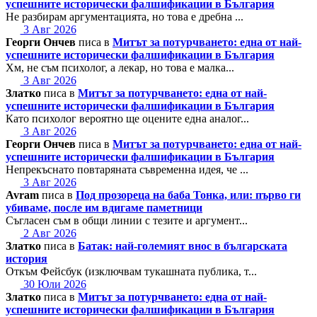
успешните исторически фалшификации в България
Не разбирам аргументацията, но това е дребна ...
3 Авг 2026
Георги Ончев
писа в
Митът за потурчването: една от най-
успешните исторически фалшификации в България
Хм, не съм психолог, а лекар, но това е малка...
3 Авг 2026
Златко
писа в
Митът за потурчването: една от най-
успешните исторически фалшификации в България
Като психолог вероятно ще оцените една аналог...
3 Авг 2026
Георги Ончев
писа в
Митът за потурчването: една от най-
успешните исторически фалшификации в България
Непрекъснато повтаряната съвременна идея, че ...
3 Авг 2026
Avram
писа в
Под прозореца на баба Тонка, или: първо ги
убиваме, после им вдигаме паметници
Съгласен съм в общи линии с тезите и аргумент...
2 Авг 2026
Златко
писа в
Батак: най-големият внос в българската
история
Откъм Фейсбук (изключвам тукашната публика, т...
30 Юли 2026
Златко
писа в
Митът за потурчването: една от най-
успешните исторически фалшификации в България