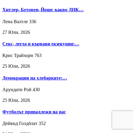
Хитлер, Бетовен, Йоци: какво ДНК…
Лена Валтле
336
27 Юли, 2026
Секс, легла и кървави екзекуции:…
Крис Трайхорн
763
25 Юли, 2026
Демокрация на хлебарките:…
Арундати Рой
430
25 Юли, 2026
Футболът принадлежи на нас
Дейвид Голдблат
352