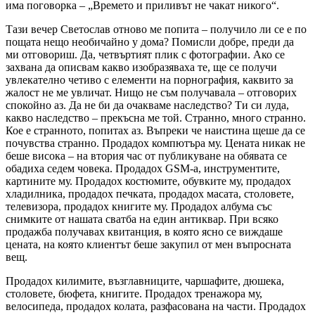
има поговорка – „Времето и приливът не чакат никого“.
Тази вечер Светослав отново ме попита – получило ли се е по
пощата нещо необичайно у дома? Помисли добре, преди да
ми отговориш. Да, четвъртият плик с фотографии. Ако се
захвана да описвам какво изобразяваха те, ще се получи
увлекателно четиво с елементи на порнография, каквито за
жалост не ме увличат. Нищо не съм получавала – отговорих
спокойно аз. Да не би да очакваме наследство? Ти си луда,
какво наследство – прекъсна ме той. Странно, много странно.
Кое е странното, попитах аз. Въпреки че наистина щеше да се
почувства странно. Продадох компютъра му. Цената никак не
беше висока – на втория час от публикуване на обявата се
обадиха седем човека. Продадох GSM-а, инструментите,
картините му. Продадох костюмите, обувките му, продадох
хладилника, продадох печката, продадох масата, столовете,
телевизора, продадох книгите му. Продадох албума със
снимките от нашата сватба на един антиквар. При всяко
продажба получавах квитанция, в която ясно се виждаше
цената, на която клиентът беше закупил от мен въпросната
вещ.
Продадох килимите, възглавниците, чаршафите, дюшека,
столовете, бюфета, книгите. Продадох тренажора му,
велосипеда, продадох колата, разфасована на части. Продадох