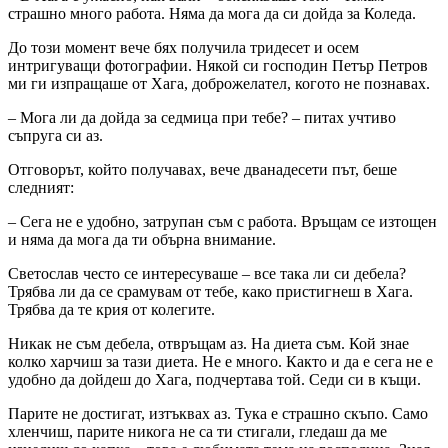
страшно много работа. Няма да мога да си дойда за Коледа.
До този момент вече бях получила тридесет и осем
интригуващи фотографии. Някой си господин Петър Петров
ми ги изпращаше от Хага, доброжелател, когото не познавах.
– Мога ли да дойда за седмица при тебе? – питах учтиво
съпруга си аз.
Отговорът, който получавах, вече дванадесети път, беше
следният:
– Сега не е удобно, затрупан съм с работа. Връщам се изтощен
и няма да мога да ти обърна внимание.
Светослав често се интересуваше – все така ли си дебела?
Трябва ли да се срамувам от тебе, како пристигнеш в Хага.
Трябва да те крия от колегите.
Никак не съм дебела, отвръщам аз. На диета съм. Кой знае
колко харчиш за тази диета. Не е много. Както и да е сега не е
удобно да дойдеш до Хага, подчертава той. Седи си в къщи.
Парите не достигат, изтъквах аз. Тука е страшно скъпо. Само
хленчиш, парите никога не са ти стигали, гледаш да ме