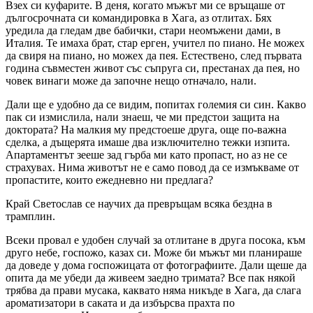
Взех си куфарите. В деня, когато мъжът ми се връщаше от
дългосрочната си командировка в Хага, аз отлитах. Бях
уредила да гледам две бабички, стари неомъжени дами, в
Италия. Те имаха брат, стар ерген, учител по пиано. Не можех
да свиря на пиано, но можех да пея. Естествено, след първата
година съвместен живот със съпруга си, престанах да пея, но
човек винаги може да започне нещо отначало, нали.
Дали ще е удобно да се видим, попитах големия си син. Какво
пак си измислила, нали знаеш, че ми предстои защита на
доктората? На малкия му предстоеше друга, още по-важна
сделка, а дъщерята имаше два изключително тежки изпита.
Апартаментът зееше зад гърба ми като пропаст, но аз не се
страхувах. Нима животът не е само повод да се измъкваме от
пропастите, които ежедневно ни предлага?
Край Светослав се научих да превръщам всяка бездна в
трамплин.
Всеки провал е удобен случай за отлитане в друга посока, към
друго небе, госпожо, казах си. Може би мъжът ми планираше
да доведе у дома госпожицата от фотографиите. Дали щеше да
опита да ме убеди да живеем заедно тримата? Все пак някой
трябва да прави мусака, каквато няма никъде в Хага, да слага
ароматизатори в саката и да избърсва прахта по