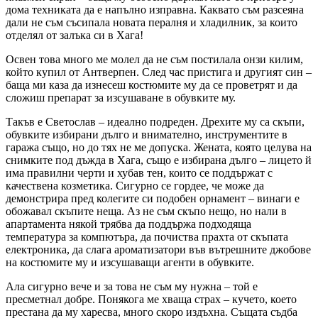
дома техниката да е напълно изправна. Каквато съм разсеяна
дали не съм съсипала новата пералня и хладилник, за които
отделял от залъка си в Хага!
Освен това много ме молел да не съм постилала онзи килим,
който купил от Антверпен. След час пристига и другият син –
баща ми каза да изнесеш костюмите му да се проветрят и да
сложиш препарат за изсушаване в обувките му.
Такъв е Светослав – идеално подреден. Дрехите му са скъпи,
обувките избирани дълго и внимателно, инструментите в
гаража също, но до тях не ме допуска. Жената, която целува на
снимките под дъжда в Хага, също е избирана дълго – лицето й
има правилни черти и хубав тен, които се поддържат с
качествена козметика. Сигурно се гордее, че може да
демонстрира пред колегите си подобен орнамент – винаги е
обожавал скъпите неща. Аз не съм скъпо нещо, но нали в
апартамента някой трябва да поддържа подходяща
температура за компютъра, да почиства прахта от скъпата
електроника, да слага ароматизатори във вътрешните джобове
на костюмите му и изсушаващи агенти в обувките.
Ала сигурно вече и за това не съм му нужна – той е
пресметнал добре. Понякога ме хваща страх – кучето, което
престана да му харесва, много скоро издъхна. Същата съдба