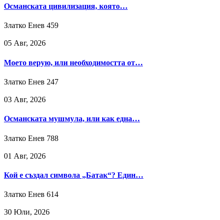
Османската цивилизация, която…
Златко Енев
459
05 Авг, 2026
Моето верую, или необходимостта от…
Златко Енев
247
03 Авг, 2026
Османската мушмула, или как една…
Златко Енев
788
01 Авг, 2026
Кой е създал символа „Батак“? Един…
Златко Енев
614
30 Юли, 2026