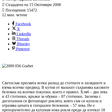
Създадена на 15 Октомври 2008
Посещения: 15472
12 мин. четене
Facebook
X
LinkedIn
Threads
Bluesky
Pinterest
Светослав пресмята всеки разход до стотните и хилядните и
взема всичко предвид. В кутия от малахит съхранява касовите
бележки на всички покупки, които e правил. Хляб – два лева
и 43 стотинки, връзки за обувки – 87 стотинки. Заснема с
дигиталния си фотоапарат роклята, която съм си купила и
отразява цената в специален бележник – 57 лева. Не е
препоръчително да купувам нова рокля преди да изтекат 18