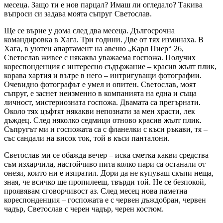
месеца. Защо ти е нов парцал? Имаш ли огледало? Такива
въпроси си задава моята съпруг Светослав.
Ще се върне у дома след два месеца. Дългосрочна
командировка в Хага. Три години. Две от тях изминаха. В
Хага, в уютен апартамент на авеню „Карл Пиер“ 26,
Светослав живее с някаква уважаема госпожа. Получих
кореспонденция с интересно съдържание – красив жълт плик,
корава хартия и вътре в него – интригуващи фотографии.
Очевидно фотографът е умел и опитен. Светослав, моят
съпруг, е заснет неизменно в компанията на една и съща
личност, мистериозната госпожа. Двамата са прегърнати.
Около тях цъфтят някакви непознати за мен храсти, лек
дъждец. След няколко седмици отново красив жълт плик.
Съпругът ми и госпожата са с фланелки с къси ръкави, тя –
със сандали на висок ток, той в къси панталони.
Светослав ми се обажда вечер – иска сметка какви средства
съм изхарчила, настойчиво пита колко пари са останали от
онези, които ни е изпратил. Дори да не купуваш скъпи неща,
зная, че всичко ще пропилееш, твърди той. Не се безпокой,
проявявам сговорчивост аз. След месец нова паметна
кореспонденция – госпожата е с червен дъждобран, червен
чадър, Светослав с черен чадър, черен костюм.