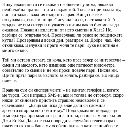
Получавали ли са се някакви съобщения у дома, някаква
необичайна пратка – пита накрая той. Това е в природата му,
винаги задава важния въпрос накрая. Нищо не се е
получавало, съвсем нищо. Сигурна ли си, настоява той. Аз
твърдя, че съм сигурна и ужасено питам какво бих могла да
очаквам. Някакви неплатени от него сметки в Хага? Не,
разбира се, отвръща той. Проверяваш ли редовно пощенската
кутия? Проверявам я всеки ден, реагирам аз. Добре, чао. Чао,
откликвам. Целувки и прати моля те пари. Тука наистина е
много скъпо.
Той ми остави старата си кола, като през вечер се интересува –
смени ли маслото, като изминеш още петдесет километра,
обезателно го смени и не ми проси повече пари. Писна ми.
Ще ти пратя пари за маслото за колата, разбира се. Но нищо
повече.
Правила съм си експерименти – не вдигам телефона, когато
ме търси. Той изпраща
SMS
-и, ако и тогава не отговоря, скоро
някой от синовете пристига страшно недоволен и се
осведомява – „Баща ми иска да знае дали си сложила
ароматизатор на костюмите му.“ Поддържам ли подходяща
температура при компютъра и лаптопа, използвам ли скъпия
Джи Ес Ем. Дали не съм повредила случайно телевизора с
плазмен екран – баща му особено държал като се прибере у