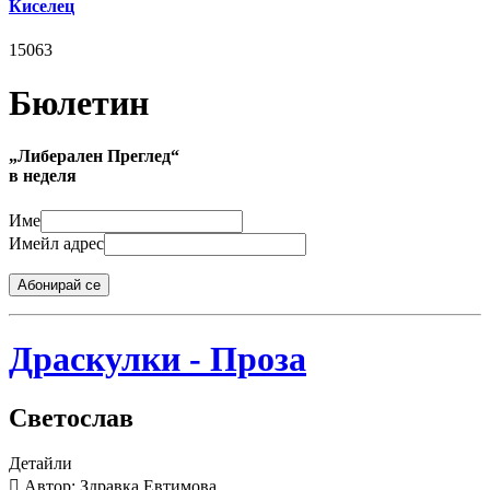
Киселец
15063
Бюлетин
„Либерален Преглед“
в неделя
Име
Имейл адрес
Абонирай се
Драскулки - Проза
Светослав
Детайли
Автор: Здравка Евтимова