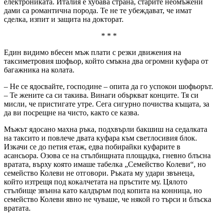
електрониката. Италия е хубава страна, старите неомъжени
дами са романтична порода. Те не те убеждават, че имат
сделка, изпит и защита на докторат.
* * *
Един видимо вбесен мъж плати с резки движения на
таксиметровия шофьор, който смъкна два огромни куфара от
багажника на колата.
– Не се ядосвайте
,
господине – опита да го успокои шофьорът.
– Те жените са си такива. Винаги объркват конците. Тя си
мисли, че пристигате утре. Сега сигурно почиства къщата, за
да ви посрещне на чисто, както се казва.
Мъжът ядосано махна ръка, подхвърли бакшиш на седалката
на таксито и повлече двата куфара към светлосивия блок.
Изкачи се до петия етаж, едва побирайки куфарите в
асансьора. Озова се на стълбищната площадка, гневно блъсна
вратата, върху която имаше табелка „Семейство Колеви“, но
семейство Колеви не отговори. Ръката му удари звънеца,
който изтрещя под кокалчетата на пръстите му. Цялото
стълбище звънна като калдъръм под копита на конница, но
семейство Колеви явно не чуваше, че някой го търси и блъска
вратата.