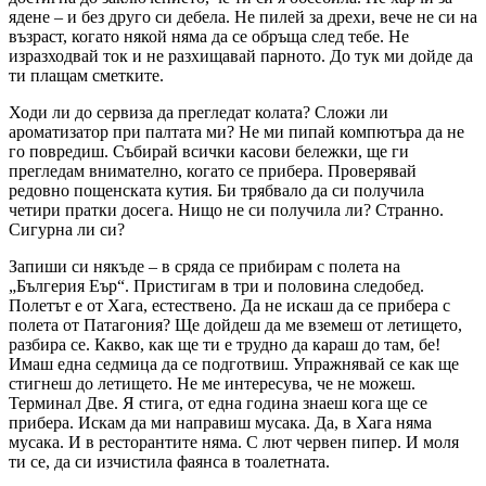
ядене – и без друго си дебела. Не пилей за дрехи, вече не си на
възраст, когато някой няма да се обръща след тебе. Не
изразходвай ток и не разхищавай парното. До тук ми дойде да
ти плащам сметките.
Ходи ли до сервиза да прегледат колата? Сложи ли
ароматизатор при палтата ми? Не ми пипай компютъра да не
го повредиш. Събирай всички касови бележки, ще ги
прегледам внимателно, когато се прибера. Проверявай
редовно пощенската кутия. Би трябвало да си получила
четири пратки досега. Нищо не си получила ли? Странно.
Сигурна ли си?
Запиши си някъде – в сряда се прибирам с полета на
„Бългерия Еър“. Пристигам в три и половина следобед.
Полетът е от Хага, естествено. Да не искаш да се прибера с
полета от Патагония? Ще дойдеш да ме вземеш от летището,
разбира се. Какво, как ще ти е трудно да караш до там, бе!
Имаш една седмица да се подготвиш. Упражнявай се как ще
стигнеш до летището. Не ме интересува, че не можеш.
Терминал Две. Я стига, от една година знаеш кога ще се
прибера. Искам да ми направиш мусака. Да, в Хага няма
мусака. И в ресторантите няма. С лют червен пипер. И моля
ти се, да си изчистила фаянса в тоалетната.