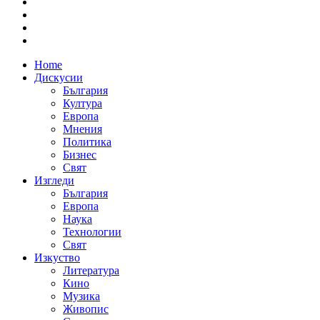
Home
Дискусии
България
Култура
Европа
Мнения
Политика
Бизнес
Свят
Изгледи
България
Европа
Наука
Технологии
Свят
Изкуство
Литература
Кино
Музика
Живопис