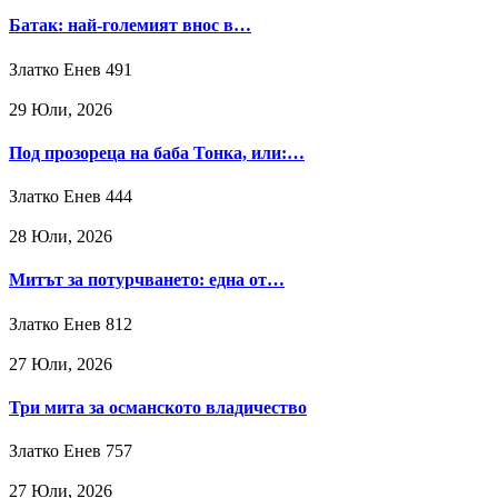
Батак: най-големият внос в…
Златко Енев
491
29 Юли, 2026
Под прозореца на баба Тонка, или:…
Златко Енев
444
28 Юли, 2026
Митът за потурчването: една от…
Златко Енев
812
27 Юли, 2026
Три мита за османското владичество
Златко Енев
757
27 Юли, 2026