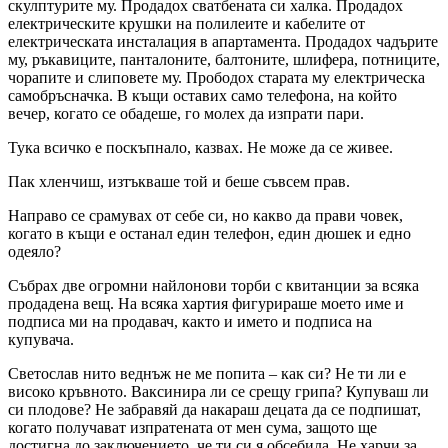
скулптурите му. Продадох сватбената си халка. Продадох
електрическите крушки на полилеите и кабелите от
електрическата инсталация в апартамента. Продадох чадърите
му, ръкавиците, панталоните, балтоните, шлифера, потниците,
чорапите и слиповете му. Прободох старата му електрическа
самобръсначка. В къщи оставих само телефона, на който
вечер, когато се обадеше, го молех да изпрати пари.
Тука всичко е поскъпнало, казвах. Не може да се живее.
Пак хленчиш, изтъкваше той и беше съвсем прав.
Направо се срамувах от себе си, но какво да прави човек,
когато в къщи е останал един телефон, един дюшек и едно
одеяло?
Събрах две огромни найлонови торби с квитанции за всяка
продадена вещ. На всяка хартия фигурираше моето име и
подписа ми на продавач, както и името и подписа на
купувача.
Светослав нито веднъж не ме попита – как си? Не ти ли е
високо кръвното. Ваксинира ли се срещу грипа? Купуваш ли
си плодове? Не забравяй да накараш децата да се подпишат,
когато получават изпратената от мен сума, защото ще
достигна до заключението, че ти си я обсебила. Не харчи за