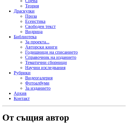
Сцена
Теория
Драскулки
Проза
Есеистика
Свободен текст
Видрица
Библиотека
За проекта...
Авторски книги
Годишници на списанието
Справочник на изданието
Тематични сборници
Научни изследвания
Рубрики
Видеогалерия
Фотоалбуми
За изданието
Архив
Контакт
От същия автор