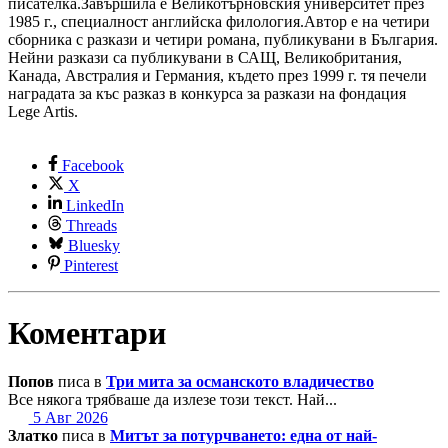
писателка.Завършила е Великотърновския университет през
1985 г., специалност английска филология.Автор е на четири
сборника с разкази и четири романа, публикувани в България.
Нейни разкази са публикувани в САЩ, Великобритания,
Канада, Австралия и Германия, където през 1999 г. тя печели
наградата за къс разказ в конкурса за разкази на фондация
Lege Artis.
Facebook
X
LinkedIn
Threads
Bluesky
Pinterest
Коментари
Попов
писа в
Три мита за османското владичество
Все някога трябваше да излезе този текст. Най...
5 Авг 2026
Златко
писа в
Митът за потурчването: една от най-