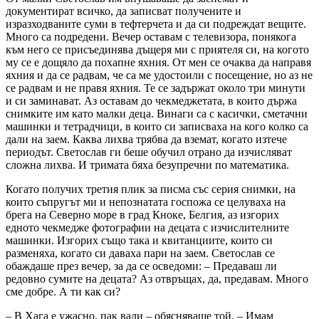
документират всичко, да записват получените и
изразходваните суми в тефтерчета и да си подреждат вещите.
Много са подредени. Вечер оставам с телевизора, понякога
към него се присъединява дъщеря ми с приятеля си, на когото
му се е дощяло да похапне яхния. От мен се очаква да направя
яхния и да се радвам, че са ме удостоили с посещение, но аз не
се радвам и не правя яхния. Те се задържат около три минути
и си заминават. Аз оставам до чекмеджетата, в които държа
снимките им като малки деца. Винаги са с касички, сметачни
машинки и тетрадчици, в които си записваха на кого колко са
дали на заем. Каква лихва трябва да вземат, когато изтече
периодът. Светослав ги беше обучил отрано да изчисляват
сложна лихва. И тримата бяха безупречни по математика.
Когато получих третия плик за писма със серия снимки, на
които съпругът ми и непознатата госпожа се целуваха на
брега на Северно море в град Кноке, Белгия, аз изгорих
едното чекмедже фотографии на децата с изчислителните
машинки. Изгорих също така и квитанциите, които си
разменяха, когато си даваха пари на заем. Светослав се
обаждаше през вечер, за да се осведоми: – Предаваш ли
редовно сумите на децата? Аз отвръщах, да, предавам. Много
сме добре. А ти как си?
– В Хага е ужасно, пак вали – обясняваше той. – Имам