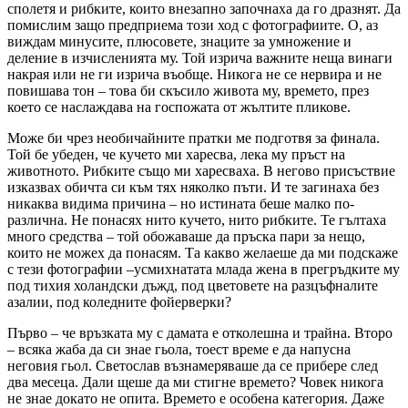
сполетя и рибките, които внезапно започнаха да го дразнят. Да
помислим защо предприема този ход с фотографиите. О, аз
виждам минусите, плюсовете, знаците за умножение и
деление в изчисленията му. Той изрича важните неща винаги
накрая или не ги изрича въобще. Никога не се нервира и не
повишава тон – това би скъсило живота му, времето, през
което се наслаждава на госпожата от жълтите пликове.
Може би чрез необичайните пратки ме подготвя за финала.
Той бе убеден, че кучето ми харесва, лека му пръст на
животното. Рибките също ми харесваха. В негово присъствие
изказвах обичта си към тях няколко пъти. И те загинаха без
никаква видима причина – но истината беше малко по-
различна. Не понасях нито кучето, нито рибките. Те гълтаха
много средства – той обожаваше да пръска пари за нещо,
които не можех да понасям. Та какво желаеше да ми подскаже
с тези фотографии –
усмихнатата млада жена в прегръдките му
под тихия холандски дъжд, под цветовете на разцъфналите
азалии, под коледните фойерверки?
Първо – че връзката му с дамата е отколешна и трайна. Второ
– всяка жаба да си знае гьола, тоест време е да напусна
неговия гьол. Светослав възнамеряваше да се прибере след
два месеца. Дали щеше да ми стигне времето? Човек никога
не знае докато не опита. Времето е особена категория. Даже