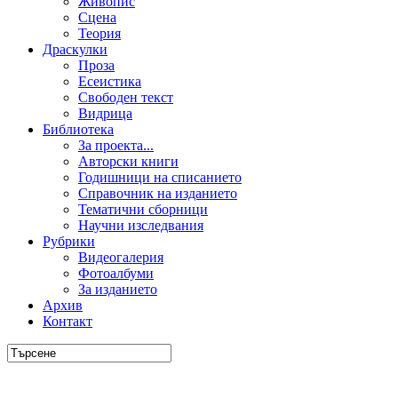
Живопис
Сцена
Теория
Драскулки
Проза
Есеистика
Свободен текст
Видрица
Библиотека
За проекта...
Авторски книги
Годишници на списанието
Справочник на изданието
Тематични сборници
Научни изследвания
Рубрики
Видеогалерия
Фотоалбуми
За изданието
Архив
Контакт