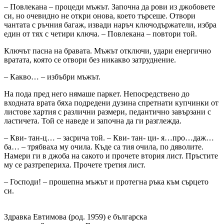
– Повлекана – процеди мъжът. Започна да рови из джобовете
си, но очевидно не откри онова, което търсеше. Отвори
чантата с ръчния багаж, извади наръч ключодържатели, избра
един от тях с четири ключа. – Повлекана – повтори той.
Ключът пасна на бравата. Мъжът отключи, удари енергично
вратата, която се отвори без никакво затруднение.
– Какво… – избъбри мъжът.
На пода пред него нямаше паркет. Непосредствено до
входната врата бяха подредени дузина спретнати купчинки от
листове хартия с различни размери, педантично завързани с
ластичета. Той се наведе и започна да ги разглежда.
– Кви- тан-ц… – засрича той. – Кви- тан- ци- я…про…даж…
ба… – трябваха му очила. Къде са тия очила, по дяволите.
Намери ги в джоба на сакото и прочете втория лист. Пръстите
му се разтрепериха. Прочете третия лист.
– Господи! – прошепна мъжът и протегна ръка към сърцето
си.
Здравка Евтимова (род. 1959) е българска