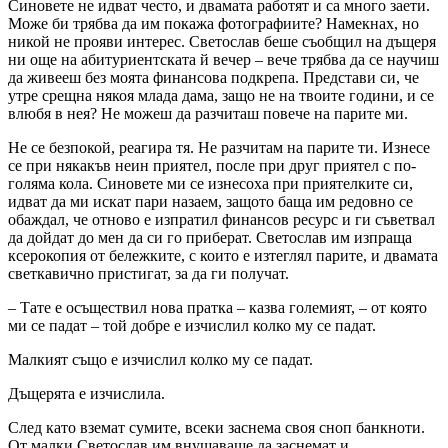
Синовете не идват често, и двамата работят и са много заети.
Може би трябва да им покажа фотографиите? Намекнах, но
никой не прояви интерес. Светослав беше съобщил на дъщеря
ни още на абитуриентската й вечер – вече трябва да се научиш
да живееш без моята финансова подкрепа. Представи си, че
утре срещна някоя млада дама, защо не на твоите години, и се
влюбя в нея? Не можеш да разчиташ повече на парите ми.
Не се безпокой, реагира тя. Не разчитам на парите ти. Изнесе
се при някакъв неин приятел, после при друг приятел с по-
голяма кола. Синовете ми се изнесоха при приятелките си,
идват да ми искат пари назаем, защото баща им редовно се
обаждал, че отново е изпратил финансов ресурс и ги съветвал
да дойдат до мен да си го приберат. Светослав им изпраща
ксерокопия от бележките, с които е изтеглял парите, и двамата
светкавично пристигат, за да ги получат.
– Тате е осъществил нова пратка – казва големият, – от която
ми се падат – той добре е изчислил колко му се падат.
Малкият също е изчислил колко му се падат.
Дъщерята е изчислила.
След като вземат сумите, всеки заснема своя сноп банкноти.
От малки Светослав им внушаваше да заснемат и