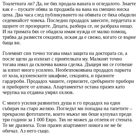
Тоалетната ли? Да, не бях продала ваната и огледалото. Знаете
как е – пускате обява за продажба на вана на смешно ниска
цена. Два часа след публикуването на обявата се бяха обадили
седемнайсет човека. Последни продадох завесите, пердетата и
щорите от прозорците. Децата, разбира се, не разбраха нищо.
И на тримата бях се обадила имам нужда от малко помощ,
трябва да разместя секцията, искам да е свежо, когато се върне
баща ви.
Големият син точно тогава имал защита на доктората си, а
после щели да излизат с приятелката му. Малкият точно
тогава имал да сключва важна сделка. Дъщеря ми се готвеше
за изпит много усилено. Необезпокоявана продадох паркета
от хола, кухненските шкафове, секцията, и празните
гардероби. Продадох чашите, сервизите, сребърните прибори
и приборите от алпака. Апартаментът остана празен като
черупка на отдавна умрял охлюв.
С много усилия развинтих душа и го продадох на един
събирач на старо желязо. Погледът ми попадна на тапетите –
прекрасни фототапети, които мъжът ми беше купувал преди
три години за 1 000 Евро. Тях не можех да отлепя от стената.
Те ме дразнеха. Този празен апартамент никога не ме бе
обичал. Аз него също.