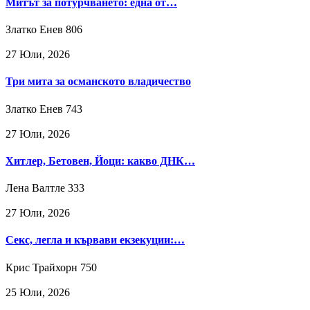
Митът за потурчването: една от…
Златко Енев
806
27 Юли, 2026
Три мита за османското владичество
Златко Енев
743
27 Юли, 2026
Хитлер, Бетовен, Йоци: какво ДНК…
Лена Валтле
333
27 Юли, 2026
Секс, легла и кървави екзекуции:…
Крис Трайхорн
750
25 Юли, 2026