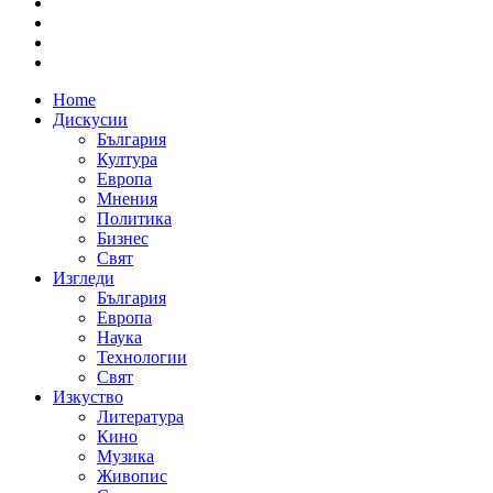
Home
Дискусии
България
Култура
Европа
Мнения
Политика
Бизнес
Свят
Изгледи
България
Европа
Наука
Технологии
Свят
Изкуство
Литература
Кино
Музика
Живопис