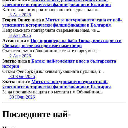
успешните исторически фалшификации в България
Като психолог вероятно ще оцените една аналог...
3 Авг 2026
Георги Ончев
писа в
Митът за потурчването: една от най-
успешните исторически фалшификации в България
Непрекъснато повтаряната съвременна идея, че ...
3 Авг 2026
Avram
писа в
Под прозореца на баба Тонка, или: първо ги
убиваме, после им вдигаме паметници
Съгласен съм в общи линии с тезите и аргумент...
2 Авг 2026
Златко
писа в
Батак: най-големият внос в българската
история
Откъм Фейсбук (изключвам тукашната публика, т...
30 Юли 2026
Златко
писа в
Митът за потурчването: една от най-
успешните исторически фалшификации в България
За да поставим нещата по местата им:Обичайния...
30 Юли 2026
Последните най-