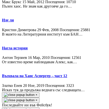
Макс Брукс
15 Май, 2012
Посещения: 10710
Пълен хаос. Не знам как другояче да го…
Иде ли
Кристин Димитрова
29 Фев, 2008
Посещения: 25881
В мазето на Литературния институт към БАН…
Нагла история
Антон Терзиев
16 Мар, 2010
Посещения: 12561
От известно време наблюдавам Алекс, как…
Възхвала на Ханс Аспергер – част 12
Златко Енев
20 Ное, 2019
Посещения: 3323
Исках тук да продължа веднага със следващата…
×
×
Последвайте ни във Фейсбук!