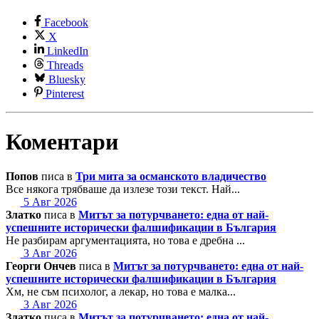
Facebook
X
LinkedIn
Threads
Bluesky
Pinterest
Коментари
Попов
писа в
Три мита за османското владичество
Все някога трябваше да излезе този текст. Най...
5 Авг 2026
Златко
писа в
Митът за потурчването: една от най-
успешните исторически фалшификации в България
Не разбирам аргументацията, но това е дребна ...
3 Авг 2026
Георги Ончев
писа в
Митът за потурчването: една от най-
успешните исторически фалшификации в България
Хм, не съм психолог, а лекар, но това е малка...
3 Авг 2026
Златко
писа в
Митът за потурчването: една от най-