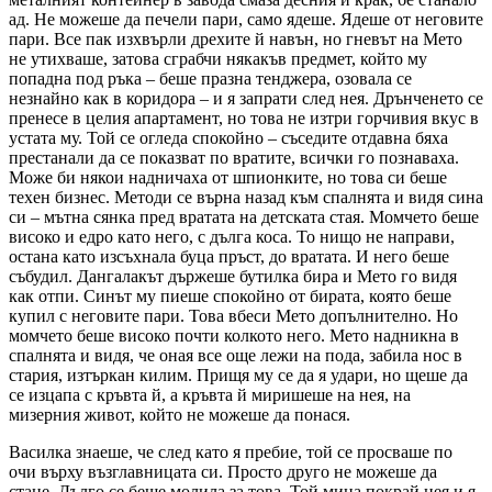
ад. Не можеше да печели пари, само ядеше. Ядеше от неговите
пари. Все пак изхвърли дрехите й навън, но гневът на Мето
не утихваше, затова сграбчи някакъв предмет, който му
попадна под ръка – беше празна тенджера, озовала се
незнайно как в коридора – и я запрати след нея. Дрънченето се
пренесе в целия апартамент, но това не изтри горчивия вкус в
устата му. Той се огледа спокойно – съседите отдавна бяха
престанали да се показват по вратите, всички го познаваха.
Може би някои надничаха от шпионките, но това си беше
техен бизнес. Методи се върна назад към спалнята и видя сина
си – мътна сянка пред вратата на детската стая. Момчето беше
високо и едро като него, с дълга коса. То нищо не направи,
остана като изсъхнала буца пръст, до вратата. И него беше
събудил. Дангалакът държеше бутилка бира и Мето го видя
как отпи. Синът му пиеше спокойно от бирата, която беше
купил с неговите пари. Това вбеси Мето допълнително. Но
момчето беше високо почти колкото него. Мето надникна в
спалнята и видя, че оная все още лежи на пода, забила нос в
стария, изтъркан килим. Прищя му се да я удари, но щеше да
се изцапа с кръвта й, а кръвта й миришеше на нея, на
мизерния живот, който не можеше да понася.
Василка знаеше, че след като я пребие, той се просваше по
очи върху възглавницата си. Просто друго не можеше да
стане. Дълго се беше молила за това. Той мина покрай нея и я