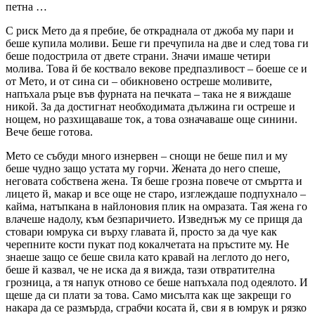
петна …
С риск Мето да я пребие, бе откраднала от джоба му пари и
беше купила моливи. Беше ги пречупила на две и след това ги
беше подострила от двете страни. Значи имаше четири
молива. Това й бе коствало векове предпазливост – боеше се и
от Мето, и от сина си – обикновено остреше моливите,
напъхала ръце във фурната на печката – така не я виждаше
никой. За да достигнат необходимата дължина ги остреше и
нощем, но разхищаваше ток, а това означаваше още синини.
Вече беше готова.
Мето се събуди много изнервен – снощи не беше пил и му
беше чудно защо устата му горчи. Жената до него спеше,
неговата собствена жена. Тя беше грозна повече от смъртта и
лицето й, макар и все още не старо, изглеждаше подпухнало –
кайма, натъпкана в найлоновия плик на омразата. Тая жена го
влачеше надолу, към безпаричието. Изведнъж му се прищя да
стовари юмрука си върху главата й, просто за да чуе как
черепните кости пукат под кокалчетата на пръстите му. Не
знаеше защо се беше свила като кравай на леглото до него,
беше й казвал, че не иска да я вижда, тази отвратителна
грозница, а тя напук отново се беше напъхала под одеялото. И
щеше да си плати за това. Само мисълта как ще закрещи го
накара да се размърда, сграбчи косата й, сви я в юмрук и рязко