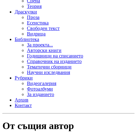
Сцена
Теория
Драскулки
Проза
Есеистика
Свободен текст
Видрица
Библиотека
За проекта...
Авторски книги
Годишници на списанието
Справочник на изданието
Тематични сборници
Научни изследвания
Рубрики
Видеогалерия
Фотоалбуми
За изданието
Архив
Контакт
От същия автор