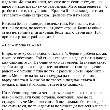
я дръпна. Жената изкрещя, все още не се беше събудила, но
цялото й тяло изведнъж се разтрепери. Мето видя ръцете й – с
разбити нокти, с груба кожа. Краката й – той виждаше само
стъпалата – също се тресяха. Треперенето й го вбеси.
Василка беше предвидила всичко това. Не викаше, имаше
четири молива, подострени от двете страни. Болката обаче
стана нетърпима и тя изкрещя. Беше тих, отсечен вик. Той
протегна ръка, сграбчи косата й.
–
Не! – изрева тя. – Не!
В пръстите му остана сноп от косата й. Черни и дебели косми,
които го вбесяваха. Той стисна главата й в две ръце и я наведе
към слабините си. Не беше нужно да говори. Тя знаеше какво
трябва да прави и го правеше, но цялото й тяло трепереше,
ръцете – с мръсни петна по тях, с разбити нокти, мръсните й
пети. Мето стисна двата си юмрука на топка и ги стовари
върху главата й. Може би не съвсем изведнъж плътта й
омекна, главата й клюмна, ръцете й се свлякоха.
Но тя беше подготвила четирите моливи много старателно –
четири месеца ги беше острила, мечтаейки. Ако не се
страхуваше, че Мето или синът й ще я хванат, би ги огладила
със сълзите си, но те и двамата не можеха да понасят хлипане.