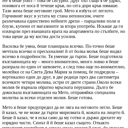
Не я беше убил – това бе сигурно. Друг път също я бе удрял,
понякога от носа й течеше кръв, но сега дори кръв нямаше.
Тази жена беше неговият гроб. Мето я избута от леглото.
Горчивият вкус в устата му стана непоносим, очите
различаваха единствено нейните дрехи – парцаливи поли и
блузи, купени от магазините за втора употреба. Искаше да ги
изхвърли през външната врата на апартамента по стълбите, но
това щеше да му коства доста усилия.
Василка бе умна, беше планирала всичко. По-точно беше
мечтала всичко и пресъхналият й от болка мозък беше видял
всичко в подробности. Тя умееше да търпи. Беше подготвила
възглавницата му – много внимателно, много ловко я беше
разпрала по един от шевовете, а след това още по-внимателно,
молейки се на Света Дева Мария за помощ, бе подредила –
вертикално един до друг, в две редици през два сантиметра
всичките четири молива, остри от двете страни.Около всеки
молив бе върнала обратно мръсната перушина. Дълго бе
докосвала възглавницата на Мето, отправяйки специална
молитва за всеки отделен молив. Беше готова.
Мето я беше предупредил да не ляга на неговото легло. Беше
й казал, че не може да търпи миризмата й, кожата на лицето й.
Беше й казал, че я иска само да му готви и държи дрехите му
изрядно чисти. Синът й й беше казал същото. Откакто
металният контейнер в завода смаза десния й крак, бе станало