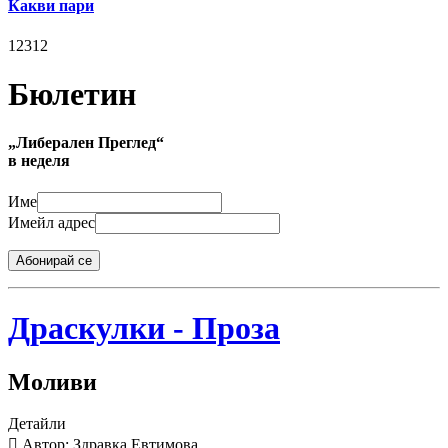
Какви пари
12312
Бюлетин
„Либерален Преглед“
в неделя
Име
Имейл адрес
Абонирай се
Драскулки - Проза
Моливи
Детайли
Автор: Здравка Евтимова