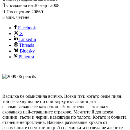
Създадена на 30 март 2008
Посещения: 20869
5 мин. четене
Facebook
X
LinkedIn
Threads
Bluesky
Pinterest
Василка бе обмислила всичко. Всеки път, когато беше пиян,
той се захлупваше по очи върху възглавницата –
сгромолясваше се като сноп. Тя мечтаеше … тогава я
сковаваха най-страшните страхове. Мечтите й донасяха
синини, гъсти и черни, навсякъде по тялото. Когато и болката
станеше непрогледна, Василка размазваше кръвта от
разпуканите си устни по ръба на мивката и гледаше алените