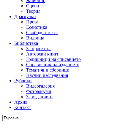
Живопис
Сцена
Теория
Драскулки
Проза
Есеистика
Свободен текст
Видрица
Библиотека
За проекта...
Авторски книги
Годишници на списанието
Справочник на изданието
Тематични сборници
Научни изследвания
Рубрики
Видеогалерия
Фотоалбуми
За изданието
Архив
Контакт