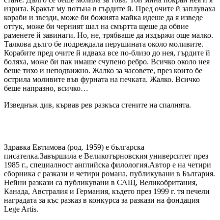
изрита. Кракът му потъна в гърдите й. Пред очите й заплуваха
кораби и звезди, може би божията майка идеше да я изведе
оттук, може би черният шал на смъртта щеше да обвие
раменете й завинаги. Но, не, трябваше да издържи още малко.
Талкова дълго бе подреждала перушината около моливите.
Корабите пред очите й идваха все по-близо до нея, гърдите й
боляха, може би пак имаше счупено ребро. Всичко около нея
беше тихо и неподвижно. Жалко за часовете, през които бе
острила моливите във фурната на печката. Жалко. Всичко
беше напразно, всичко…
Изведнъж див, кървав рев разкъса стените на спалнята.
Здравка Евтимова (род. 1959) е българска
писателка.Завършила е Великотърновския университет през
1985 г., специалност английска филология.Автор е на четири
сборника с разкази и четири романа, публикувани в България.
Нейни разкази са публикувани в САЩ, Великобритания,
Канада, Австралия и Германия, където през 1999 г. тя печели
наградата за къс разказ в конкурса за разкази на фондация
Lege Artis.