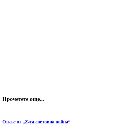
Прочетете още...
Откъс от „Z-та световна война“