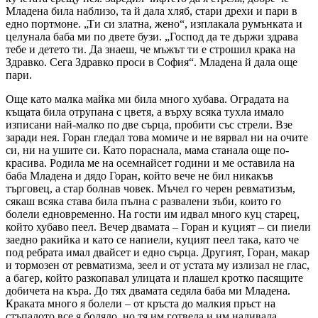
Младена била наблизо, та й дала хляб, стари дрехи и пари в
едно портмоне. „Ти си златна, жено“, изплакала румънката и
целунала баба ми по двете бузи. „Господ да те държи здрава
тебе и детето ти. Да знаеш, че мъжът ти е строшил крака на
Здравко. Сега Здравко проси в София“. Младена й дала още
пари.
Още като малка майка ми била много хубава. Оградата на
къщата била отрупана с цветя, а върху всяка тухла имало
изписани най-малко по две сърца, пробити със стрели. Взе
заради нея. Горан гледал това момиче и не вярвал ни на очите
си, ни на ушите си. Като пораснала, мама станала още по-
красива. Родила ме на осемнайсет години и ме оставила на
баба Младена и дядо Горан, който вече не бил никакъв
търговец, а стар болнав човек. Мъчел го черен ревматизъм,
сякаш всяка става била пълна с развалени зъби, които го
болели едновременно. На гости им идвал много куц старец,
който хубаво пеел. Вечер двамата – Горан и куцият – си пиели
заедно ракийка и като се напиели, куцият пеел така, като че
под ребрата имал двайсет и едно сърца. Другият, Горан, макар
и тормозен от ревматизма, зеел и от устата му излизал не глас,
а багер, който разкопавал улицата и плашел кротко пасящите
добичета на къра. До тях двамата седяла баба ми Младена.
Краката много я болели – от кръста до малкия пръст на
стъпалото все я боляло, но тя им готвела и им наливала