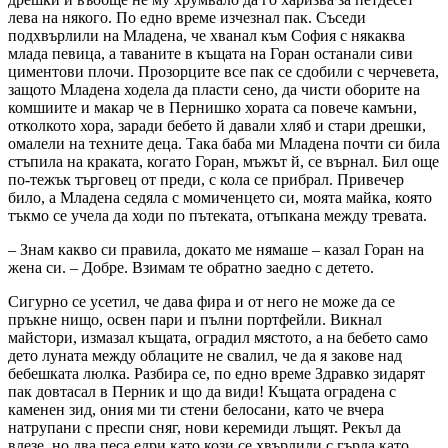
лева на някого. По едно време изчезнал пак. Съседи
подхвърлили на Младена, че хванал към София с някаква
млада певица, а таваните в къщата на Горан останали сиви
циментови плочи. Прозорците все пак се сдобили с черчевета,
защото Младена ходела да пласти сено, да чисти оборите на
комшиите и макар че в Пернишко хората са повече камъни,
отколкото хора, заради бебето й давали хляб и стари дрешки,
омалели на техните деца. Така баба ми Младена почти си била
стъпила на краката, когато Горан, мъжът й, се върнал. Бил още
по-тежък търговец от преди, с кола се прибрал. Привечер
било, а Младена седяла с момиченцето си, моята майка, която
тъкмо се учела да ходи по пътеката, отъпкана между тревата.
– Знам какво си правила, докато ме нямаше – казал Горан на
жена си. – Добре. Взимам те обратно заедно с детето.
Сигурно се усетил, че дава фира и от него не може да се
пръкне нищо, освен пари и пълни портфейли. Викнал
майстори, измазал къщата, оградил мястото, а на бебето само
дето луната между облаците не свалил, че да я закове над
бебешката люлка. Разбира се, по едно време Здравко зидарят
пак довтасал в Перник и що да види! Къщата оградена с
каменен зид, ония ми ти стени белосани, като че вчера
натрупани с преспи сняг, нови керемиди лъщят. Рекъл да
влезе, но два песа едри като кози се хвърлили с гърла като