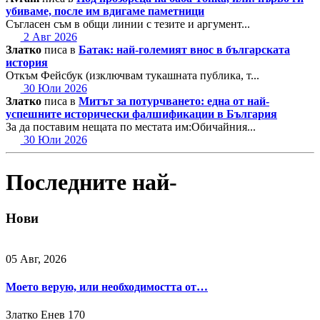
убиваме, после им вдигаме паметници
Съгласен съм в общи линии с тезите и аргумент...
2 Авг 2026
Златко
писа в
Батак: най-големият внос в българската
история
Откъм Фейсбук (изключвам тукашната публика, т...
30 Юли 2026
Златко
писа в
Митът за потурчването: една от най-
успешните исторически фалшификации в България
За да поставим нещата по местата им:Обичайния...
30 Юли 2026
Последните най-
Нови
05 Авг, 2026
Моето верую, или необходимостта от…
Златко Енев
170