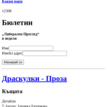
Какви пари
12308
Бюлетин
„Либерален Преглед“
в неделя
Име
Имейл адрес
Абонирай се
Драскулки - Проза
Къщата
Детайли
Автор: Здравка Евтимова