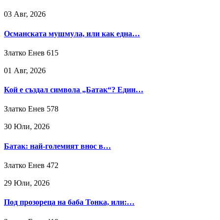
03 Авг, 2026
Османската мушмула, или как една…
Златко Енев
615
01 Авг, 2026
Кой е създал символа „Батак“? Един…
Златко Енев
578
30 Юли, 2026
Батак: най-големият внос в…
Златко Енев
472
29 Юли, 2026
Под прозореца на баба Тонка, или:…