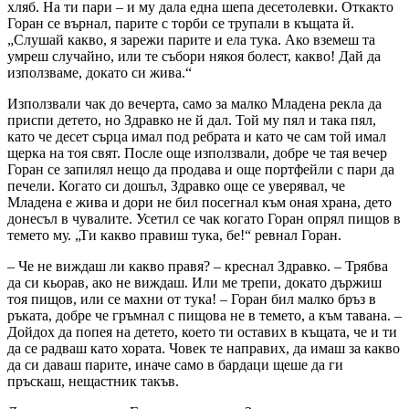
хляб. На ти пари – и му дала една шепа десетолевки. Откакто
Горан се върнал, парите с торби се трупали в къщата й.
„Слушай какво, я зарежи парите и ела тука. Ако вземеш та
умреш случайно, или те събори някоя болест, какво! Дай да
използваме, докато си жива.“
Използвали чак до вечерта, само за малко Младена рекла да
приспи детето, но Здравко не й дал. Той му пял и така пял,
като че десет сърца имал под ребрата и като че сам той имал
щерка на тоя свят. После още използвали, добре че тая вечер
Горан се запилял нещо да продава и още портфейли с пари да
печели. Когато си дошъл, Здравко още се уверявал, че
Младена е жива и дори не бил посегнал към оная храна, дето
донесъл в чувалите. Усетил се чак когато Горан опрял пищов в
темето му. „Ти какво правиш тука, бе!“ ревнал Горан.
– Че не виждаш ли какво правя? – креснал Здравко. – Трябва
да си кьорав, ако не виждаш. Или ме трепи, докато държиш
тоя пищов, или се махни от тука! – Горан бил малко бръз в
ръката, добре че гръмнал с пищова не в темето, а към тавана. –
Дойдох да попея на детето, което ти оставих в къщата, че и ти
да се радваш като хората. Човек те направих, да имаш за какво
да си даваш парите, иначе само в бардаци щеше да ги
пръскаш, нещастник такъв.