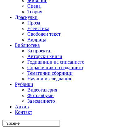
Живопис
Сцена
Теория
Драскулки
Проза
Есеистика
Свободен текст
Видрица
Библиотека
За проекта...
Авторски книги
Годишници на списанието
Справочник на изданието
Тематични сборници
Научни изследвания
Рубрики
Видеогалерия
Фотоалбуми
За изданието
Архив
Контакт