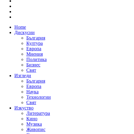
Home
Дискусии
България
Култура
Европа
Мнения
Политика
Бизнес
Свят
Изгледи
България
Европа
Наука
Технологии
Свят
Изкуство
Литература
Кино
Музика
Живопис