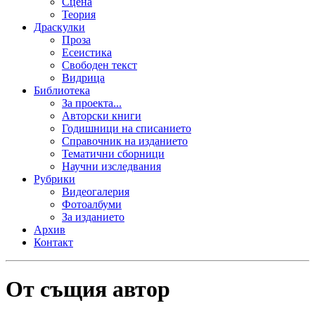
Сцена
Теория
Драскулки
Проза
Есеистика
Свободен текст
Видрица
Библиотека
За проекта...
Авторски книги
Годишници на списанието
Справочник на изданието
Тематични сборници
Научни изследвания
Рубрики
Видеогалерия
Фотоалбуми
За изданието
Архив
Контакт
От същия автор