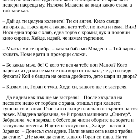
пещери насреща му. Излязла Младена да види какво става, а
той завикал:
– Дай да ти целуна коленете! Ти си ангел. Кило свещи
изгорих да търся друга такава като тебе, но няма и няма. Виж!
Нося една торба с хляб, една торба с кромид лук и половин
кило сирене. Хайде, идвай, че нямам търпение.
– Мъжът ми се прибра – казала баба ми Младена. – Той вароса
къщата. Нови врати и прозорци сложи.
– Бе какъв мъж, бе! С кого те венча тебе поп Манол? Кого
наритах аз да ми се махне по-скоро от главата, че да си видя
булката? Кой е бащата на онова дребното, дето шари из двора?
– Казвам ти, Горан е тука. Ходи си, защото ще те застреля.
– Да видим как пък ще ме застреля! – После хвърлил на
песовете нещо от торбата с храна, отишъл при хлапето,
гушнал го и запял. Глас като слънце плиснал от гърлото на тоя
човек. Младена забравила, че й продал машината „Сингер“.
Забравила, че я зарязал с бебето да чисти оборите на хората и
заслушала песента. И детето заслушало. „Хайде – казал й
Здравко. – Донесъл съм ядене. Нали знаеш сега какво трябва
да стане.“ „Не може да стане, защото Горан си идва. На ти