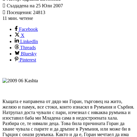
Създадена на 25 Юли 2007
Посещения: 24813
11 мин. четене
Facebook
X
LinkedIn
Threads
Bluesky
Pinterest
Къщата е направена от дядо ми Горан, търговец на жито,
желязо и памук, все стоки, които изнасял в Румъния и Сърбия.
Натрупал доста чували с пари, изчезнал с някаква румънка и
изоставил баба ми Младена сама в недостроената хала.
Разбира се, те нямали деца. Това била причината Горан да
хване чувала с парите и да дръпне в Румъния, или може би в
Гърция с онази румънка. Както и да е, Горан мечтаел да има