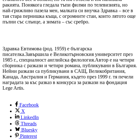
ракията. Понякога гледала тъпи филми по телевизията, но
най-грижливо пазела мен, малката си внучка Здравка – все в
тая стара пернишка къща, с огромните стаи, които лятото още
пълни със слънце, а зимата – със сребро.
Здравка Евтимова (род. 1959) е българска
писателка.Завършила е Великотърновския университет през
1985 г., специалност английска филология.Автор е на четири
сборника с разкази и четири романа, публикувани в България.
Нейни разкази са публикувани в САЩ, Великобритания,
Канада, Австралия и Германия, където през 1999 г. тя печели
наградата за къс разказ в конкурса за разкази на фондация
Lege Artis.
Facebook
X
LinkedIn
Threads
Bluesky
Pinterest