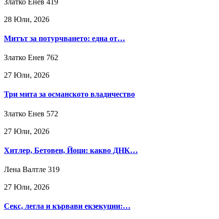
Златко Енев
419
28 Юли, 2026
Митът за потурчването: една от…
Златко Енев
762
27 Юли, 2026
Три мита за османското владичество
Златко Енев
572
27 Юли, 2026
Хитлер, Бетовен, Йоци: какво ДНК…
Лена Валтле
319
27 Юли, 2026
Секс, легла и кървави екзекуции:…