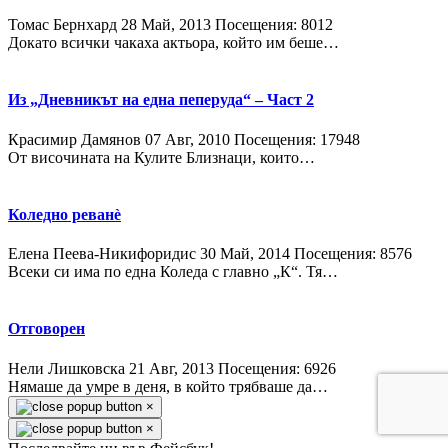
Томас Бернхард
28 Май, 2013
Посещения: 8012
Докато всички чакаха актьора, който им беше…
Из „Дневникът на една пеперуда“ – Част 2
Красимир Дамянов
07 Авг, 2010
Посещения: 17948
От височината на Кулите Близнаци, които…
Коледно реванè
Елена Пеева-Никифоридис
30 Май, 2014
Посещения: 8576
Всеки си има по една Коледа с главно „К“. Тя…
Отговорен
Нели Лишковска
21 Авг, 2013
Посещения: 6926
Нямаше да умре в деня, в който трябваше да…
×
×