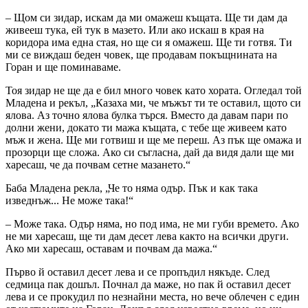
– Щом си зидар, искам да ми омажеш къщата. Ще ти дам да
живееш тука, ей тук в мазето. Или ако искаш в края на
коридора има една стая, но ще си я омажеш. Ще ти готвя. Ти
ми се виждаш беден човек, ще продавам покъщнината на
Горан и ще поминаваме.
Тоя зидар не ще да е бил много човек като хората. Огледал той
Младена и рекъл, „Казаха ми, че мъжът ти те оставил, щото си
ялова. Аз точно ялова булка търся. Вместо да давам пари по
долни жени, докато ти мажа къщата, с тебе ще живеем като
мъж и жена. Ще ми готвиш и ще ме переш. Аз пък ще омажа и
прозорци ще сложа. Ако си съгласна, дай да видя дали ще ми
харесаш, че да почвам сетне мазането.“
Баба Младена рекла, „Че то няма одър. Пък и как така
изведнъж... Не може така!“
– Може така. Одър няма, но под има, не ми губи времето. Ако
не ми харесаш, ще ти дам десет лева както на всички други.
Ако ми харесаш, оставам и почвам да мажа.“
Първо й оставил десет лева и се пропъдил някъде. След
седмица пак дошъл. Почнал да маже, но пак й оставил десет
лева и се прокудил по незнайни места, но вече облечен с един