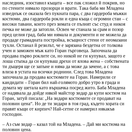
наследник, изоставил къщата – все пак сложил й покрив, но
по стените нямало прозорци и врати. Така баба ми Младена
изведнъж се оказала без пукната пара, с два гардероба мъжки
костюми, два гардероба рокли и една къща с огромни стаи – с
високи тавани, които през зимата се пълнят със студ и никоя
печка не може да затопли. Освен че станала за срам и позор
пред целия град, баба ми нямала и документи и не можела да
продаде грамадната постройка, всъщност стени от неомазани
тухли. Останал й резилът, че е зарязана бездетна от толкова
учен и заможен мъж като Горан търговеца. Започнала да
продава първо роклите си, но никой не ги купувал, защото е
лоша стъпка да си купуваш дрехи от ялова жена – собствената
ти дъщеря ще се запъне и няма да може да зачене, а с това
влиза в устата на всички роднини. След това Младена
започнала да продава костюмите на Горан. Намерили се
кандидати – Горан бил най-голямото добро утро в града и
думата му шетала като вършачка посред жито. Баба Младена
се надявала да дойде някой майстор зидар да купи костюм на
Горан, затуй писала: „На зидари костюмите се продават на
половин цена“. Но де ти зидари в тоя град, където хората си
правят къщи от кирпич? Най-сетне се намерил някакъв
господин.
– Аз съм зидар – казал той на Младена. – Дай ми костюма на
половин цена.