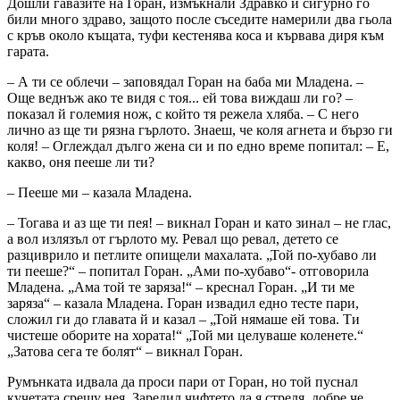
Дошли гавазите на Горан, измъкнали Здравко и сигурно го
били много здраво, защото после съседите намерили два гьола
с кръв около къщата, туфи кестенява коса и кървава диря към
гарата.
– А ти се облечи – заповядал Горан на баба ми Младена. –
Още веднъж ако те видя с тоя... ей това виждаш ли го? –
показал й големия нож, с който тя режела хляба. – С него
лично аз ще ти рязна гърлото. Знаеш, че коля агнета и бързо ги
коля! – Оглеждал дълго жена си и по едно време попитал: – Е,
какво, оня пееше ли ти?
– Пееше ми – казала Младена.
– Тогава и аз ще ти пея! – викнал Горан и като зинал – не глас,
а вол излязъл от гърлото му. Ревал що ревал, детето се
разциврило и петлите опищели махалата. „Той по-хубаво ли
ти пееше?“ – попитал Горан. „Ами по-хубаво“- отговорила
Младена. „Ама той те заряза!“ – креснал Горан. „И ти ме
заряза“ – казала Младена. Горан извадил едно тесте пари,
сложил ги до главата й и казал – „Той нямаше ей това. Ти
чистеше оборите на хората!“ „Той ми целуваше коленете.“
„Затова сега те болят“ – викнал Горан.
Румънката идвала да проси пари от Горан, но той пуснал
кучетата срещу нея. Заредил чифтето да я стреля, добре че