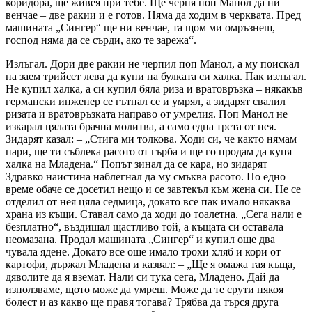
коридора, ще живея при тебе. Ще черпя поп Манол да ни
венчае – две ракии и е готов. Няма да ходим в черквата. Пред
машината „Сингер“ ще ни венчае, та щом ми омръзнеш,
господ няма да се сърди, ако те зарежа“.
Излъгал. Дори две ракии не черпил поп Манол, а му поискал
на заем трийсет лева да купи на булката си халка. Пак излъгал.
Не купил халка, а си купил бяла риза и вратовръзка – някакъв
германски инженер се гътнал се и умрял, а зидарят свалил
ризата и вратовръзката направо от умрелия. Поп Манол не
изкарал цялата брачна молитва, а само една трета от нея.
Зидарят казал: – „Стига ми толкова. Ходи си, че както нямам
пари, ще ти съблека расото от гърба и ще го продам да купя
халка на Младена.“ Попът зинал да се кара, но зидарят
Здравко наистина наблегнал да му смъква расото. По едно
време обаче се досетил нещо и се завтекъл към жена си. Не се
отделил от нея цяла седмица, докато все пак имало някаква
храна из къщи. Ставал само да ходи до тоалетна. „Сега нали е
безплатно“, въздишал щастливо той, а къщата си оставала
неомазана. Продал машината „Сингер“ и купил още два
чувала ядене. Докато все още имало трохи хляб и кори от
картофи, държал Младена и казвал: – „Ще я омажа тая къща,
дяволите да я вземат. Нали си тука сега, Младено. Дай да
използваме, щото може да умреш. Може да те срути някоя
болест и аз какво ще правя тогава? Трябва да търся друга