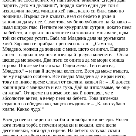
парите, дето ми дължиш!“, поради което един ден той я
изхвърлил насред улицата хей така, както си била само по
нощница. Върнал се в къщата, взел си бебето в ръце и
започнал да му пее. Само това му било хубавото на Здравко –
имал широк глас. Петлите не кукуригали сутрин, докато пеел
на бебето, и гаргите по клоните на тополите млъквали, щом
той си отворел устата. Баба ми Младена дала на румънката
хляб. Здравко се прибрал при нея и казал – „Само ти,
Младено, можеш да живееш с мене, щото си ангел. Направо
ангел – паднал пред нея и взел да й целува коленете. – Оная
щеше да ме заколи. Два пъти се опитва да ме мори с миша
отрова. После ме би с дъска. Гадна жена. Ти си ангел,
Младено.“ – и пак й целунал коленете. Взел да маже къщата,
не му вървяло особено. Все гледал Младена да е край него,
току по никое време слизал от скелята, казвал й : – „Я донеси
кошницата с манджата и ела тука. Дай да използваме, че още
си жива“. От време на време все пак й повтарял, че е
абсолютен ангел, а вечер пеел на бебето. Това изглежда
страшно го ободрявало, защото въздишал: – „Какво хубаво
хлапе. Какво чудо!“
Взел да пее и свири по сватби и новобрански вечери. Носел
кога пълна торба с печени мръвки и кокали, кога шепа
десетолевки, кога буца сирене. На бебето купувал скъпи
дрешки и въобще не му хрумвало да го харизва за петдесет