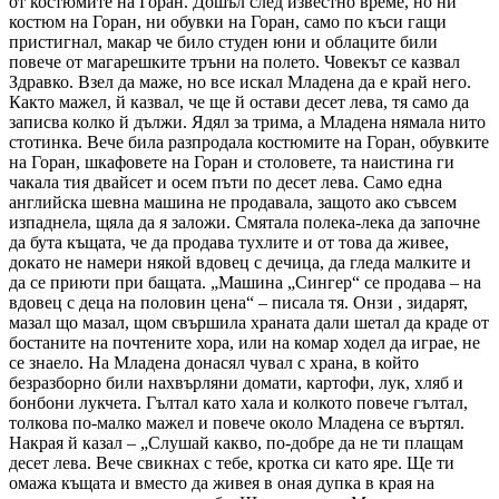
от костюмите на Горан. Дошъл след известно време, но ни
костюм на Горан, ни обувки на Горан, само по къси гащи
пристигнал, макар че било студен юни и облаците били
повече от магарешките тръни на полето. Човекът се казвал
Здравко. Взел да маже, но все искал Младена да е край него.
Както мажел, й казвал, че ще й остави десет лева, тя само да
записва колко й дължи. Ядял за трима, а Младена нямала нито
стотинка. Вече била разпродала костюмите на Горан, обувките
на Горан, шкафовете на Горан и столовете, та наистина ги
чакала тия двайсет и осем пъти по десет лева. Само една
английска шевна машина не продавала, защото ако съвсем
изпаднела, щяла да я заложи. Смятала полека-лека да започне
да бута къщата, че да продава тухлите и от това да живее,
докато не намери някой вдовец с дечица, да гледа малките и
да се приюти при бащата. „Машина „Сингер“ се продава – на
вдовец с деца на половин цена“ – писала тя. Онзи , зидарят,
мазал що мазал, щом свършила храната дали шетал да краде от
бостаните на почтените хора, или на комар ходел да играе, не
се знаело. На Младена донасял чувал с храна, в който
безразборно били нахвърляни домати, картофи, лук, хляб и
бонбони лукчета. Гълтал като хала и колкото повече гълтал,
толкова по-малко мажел и повече около Младена се въртял.
Накрая й казал – „Слушай какво, по-добре да не ти плащам
десет лева. Вече свикнах с тебе, кротка си като яре. Ще ти
омажа къщата и вместо да живея в оная дупка в края на