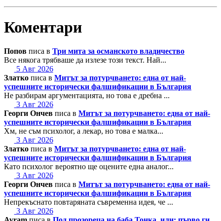
Коментари
Попов
писа в
Три мита за османското владичество
Все някога трябваше да излезе този текст. Най...
5 Авг 2026
Златко
писа в
Митът за потурчването: една от най-
успешните исторически фалшификации в България
Не разбирам аргументацията, но това е дребна ...
3 Авг 2026
Георги Ончев
писа в
Митът за потурчването: една от най-
успешните исторически фалшификации в България
Хм, не съм психолог, а лекар, но това е малка...
3 Авг 2026
Златко
писа в
Митът за потурчването: една от най-
успешните исторически фалшификации в България
Като психолог вероятно ще оцените една аналог...
3 Авг 2026
Георги Ончев
писа в
Митът за потурчването: една от най-
успешните исторически фалшификации в България
Непрекъснато повтаряната съвременна идея, че ...
3 Авг 2026
Avram
писа в
Под прозореца на баба Тонка, или: първо ги