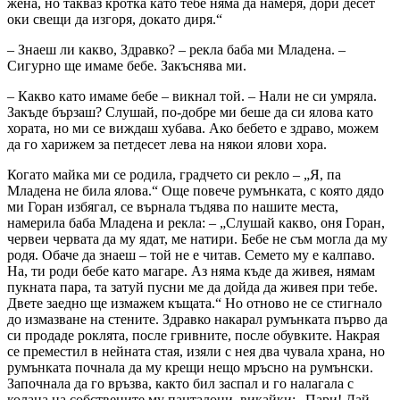
жена, но такваз кротка като тебе няма да намеря, дори десет
оки свещи да изгоря, докато диря.“
– Знаеш ли какво, Здравко? – рекла баба ми Младена. –
Сигурно ще имаме бебе. Закъснява ми.
– Какво като имаме бебе – викнал той. – Нали не си умряла.
Закъде бързаш? Слушай, по-добре ми беше да си ялова като
хората, но ми се виждаш хубава. Ако бебето е здраво, можем
да го харижем за петдесет лева на някои ялови хора.
Когато майка ми се родила, градчето си рекло – „Я, па
Младена не била ялова.“ Още повече румънката, с която дядо
ми Горан избягал, се върнала тъдява по нашите места,
намерила баба Младена и рекла: – „Слушай какво, оня Горан,
червеи червата да му ядат, ме натири. Бебе не съм могла да му
родя. Обаче да знаеш – той не е читав. Семето му е калпаво.
На, ти роди бебе като магаре. Аз няма къде да живея, нямам
пукната пара, та затуй пусни ме да дойда да живея при тебе.
Двете заедно ще измажем къщата.“ Но отново не се стигнало
до измазване на стените. Здравко накарал румънката първо да
си продаде роклята, после гривните, после обувките. Накрая
се преместил в нейната стая, изяли с нея два чувала храна, но
румънката почнала да му крещи нещо мръсно на румънски.
Започнала да го връзва, както бил заспал и го налагала с
колана на собствените му панталони, викайки: „Пари! Дай