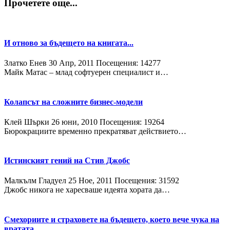
Прочетете още...
И отново за бъдещето на книгата...
Златко Енев
30 Апр, 2011
Посещения: 14277
Майк Матас – млад софтуерен специалист и…
Колапсът на сложните бизнес-модели
Клей Шърки
26 юни, 2010
Посещения: 19264
Бюрокрациите временно прекратяват действието…
Истинският гений на Стив Джобс
Малкълм Гладуел
25 Ное, 2011
Посещения: 31592
Джобс никога не харесваше идеята хората да…
Смехориите и страховете на бъдещето, което вече чука на
вратата