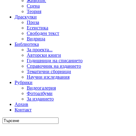
Живопис
Сцена
Теория
Драскулки
Проза
Есеистика
Свободен текст
Видрица
Библиотека
За проекта...
Авторски книги
Годишници на списанието
Справочник на изданието
Тематични сборници
Научни изследвания
Рубрики
Видеогалерия
Фотоалбуми
За изданието
Архив
Контакт