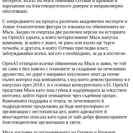
интереси. Искът на Мъск обвинява Олтман и Брокман в
нарушение на благотворителното доверие и неправомерно
обогатяване.
С напредването на процеса различни академични експерти и
тежки технологични фигури се изказаха по обвиненията на
Мъск. Заедно те очертаха две различни версии на историята
на OpenAI: едната, в която нетърпеливият Мъск напуска
компания, за която е знаел, че рано или късно ще търси
печалба, и другата, в която Олтман преследва власт,
заблуждавайки всеки, когото е необходимо, за да я постигне.
OpenAI отхвърли всички обвинения на Мъск и заяви, че той
не само е бил наясно с плановете за създаване на печелившо
дружество, но дори е направил неуспешен опит да поеме
пълен контрол над компанията, след което демонстративно я е
напуснал през 2018 г. и е основал конкурентната xAI. OpenAI
представя Мъск като лош губещ в надпреварата за изкуствен
интелект, който търси отмъщение чрез съдебния процес.
Компанията поддържа и тезата, че печелившото ѝ
подразделение продължава да бъде контролирано от
организация с нестопанска цел, която адвокатите ѝ
многократно описаха като една от най-добре финансираните
благотворителни организации в света.
Мъск настоява за отстраняването на Олтман и Брокман,