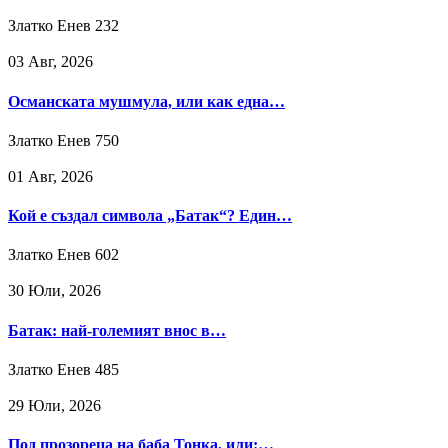
Златко Енев
232
03 Авг, 2026
Османската мушмула, или как една…
Златко Енев
750
01 Авг, 2026
Кой е създал символа „Батак“? Един…
Златко Енев
602
30 Юли, 2026
Батак: най-големият внос в…
Златко Енев
485
29 Юли, 2026
Под прозореца на баба Тонка, или:…