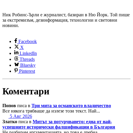
Ник Робинс-Ърли е журналист, базиран в Ню Йорк. Той пише
за екстремизъм, дезинформация, технологии и световни
новини.
Facebook
X
LinkedIn
Threads
Bluesky
Pinterest
Коментари
Попов
писа в
Три мита за османското владичество
Все някога трябваше да излезе този текст. Най...
5 Авг 2026
Златко
писа в
Митът за потурчването: една от най-
успешните исторически фалшификации в България
Не разбирам аргументацията, но това е дребна ...