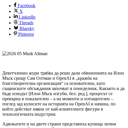
Facebook
X
LinkedIn
Threads
Bluesky
Pinterest
Деветчленно жури трябва да реши дали обвиненията на Илон
Мъск срещу Сам Олтман и OpenAI в „кражба на
благотворителна организация“ са основателни, като
същинските обсъждания започват в понеделник. Какъвто и да
бъде изходът [Илон Мъск изгуби, бел. ред.], процесът се
превърна в показателен – а на моменти и изтощителен –
поглед зад кулисите на историята на OpenAI и начина, по
който действат някои от най-влиятелните фигури в
технологичната индустрия.
Адвокатите и на двете страни представиха купища лични