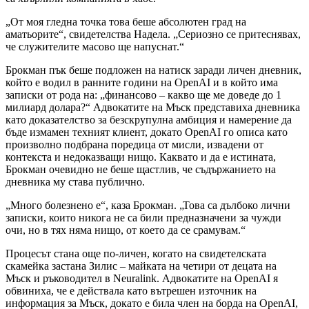
„От моя гледна точка това беше абсолютен град на
аматьорите“, свидетелства Надела. „Сериозно се притеснявах,
че служителите масово ще напуснат.“
Брокман пък беше подложен на натиск заради личен дневник,
който е водил в ранните години на OpenAI и в който има
записки от рода на: „финансово – какво ще ме доведе до 1
милиард долара?“ Адвокатите на Мъск представиха дневника
като доказателство за безскрупулна амбиция и намерение да
бъде измамен техният клиент, докато OpenAI го описа като
произволно подбрана поредица от мисли, извадени от
контекста и недоказващи нищо. Каквато и да е истината,
Брокман очевидно не беше щастлив, че съдържанието на
дневника му става публично.
„Много болезнено е“, каза Брокман. „Това са дълбоко лични
записки, които никога не са били предназначени за чужди
очи, но в тях няма нищо, от което да се срамувам.“
Процесът стана още по-личен, когато на свидетелската
скамейка застана Зилис – майката на четири от децата на
Мъск и ръководител в Neuralink. Адвокатите на OpenAI я
обвиниха, че е действала като вътрешен източник на
информация за Мъск, докато е била член на борда на OpenAI,