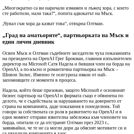
„Многократно са ви наричали измамен и лъжец хора, с които
сте работили, нали така?“, попита адвокатът на Мъск.
„Чувал съм хора да казват това“, отвърна Олтман.
„Град на аматьорите“, партньорката на Мъск и
един личен дневник
Освен Мъск и Олтман съдебните заседатели чуха показанията
на президента на OpenAI Грег Брокман, главния изпълнителен
директор на Microsoft Сатя Надела и бившия член на борда на
OpenAI, а по-късно и романтична партньорка на Мъск –
Шивон Зилис. Именно те осигуриха някои от най-
запомнящите се моменти в процеса.
Надела, който беше призован, защото Microsoft е основният
бизнес партньор на OpenAI и фирмата също е обвинена по
делото, че е съдействала за нарушаването на доверието от
страна на компанията, даде показания в понеделник. Той
говори за собствената си роля в развитието на OpenAI и в
един момент отправи язвителна забележка към членовете на
борда, опитали се да отстранят Олтман през 2023 г.,
заявявайки, че те не са могли дори да обяснят мотивите си и
са хвърлили компанията в хаос.