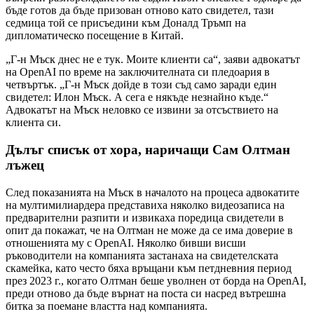
бъде готов да бъде призован отново като свидетел, тази
седмица той се присъедини към Доналд Тръмп на
дипломатическо посещение в Китай.
„Г-н Мъск днес не е тук. Моите клиенти са“, заяви адвокатът
на OpenAI по време на заключителната си пледоария в
четвъртък. „Г-н Мъск дойде в този съд само заради един
свидетел: Илон Мъск. А сега е някъде незнайно къде.“
Адвокатът на Мъск неловко се извини за отсъствието на
клиента си.
Дълъг списък от хора, наричащи Сам Олтман
лъжец
След показанията на Мъск в началото на процеса адвокатите
на мултимилиардера представиха няколко видеозаписа на
предварителни разпити и извикаха поредица свидетели в
опит да покажат, че на Олтман не може да се има доверие в
отношенията му с OpenAI. Няколко бивши висши
ръководители на компанията застанаха на свидетелската
скамейка, като често бяха връщани към петдневния период
през 2023 г., когато Олтман беше уволнен от борда на OpenAI,
преди отново да бъде върнат на поста си насред вътрешна
битка за поемане властта над компанията.