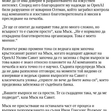
може да се има доверие в разработването на изкуствен
интелект. Според него благородните му надежди за OpenAI
били разрушени от коварния Олтман, който заграбил контрола
над компанията и изоставил благотворителната ѝ мисия в
преследване на печалба.
„Те ще се опитат да направят това дело много сложно, но
всъщност то е съвсем просто“, каза Мъск. „Не е нормално да
откраднеш благотворителна организация. Това е моето
мнение.“
Разпитът рязко промени тона си веднага щом започна
кръстосаният разпит на Мъск, когато водещият адвокат на
OpenAI Уилям Савит започна да го засипва с бързи въпроси за
това какво е знаел относно плановете на AI компанията за
печалба и кога точно го е научил. Съдията предупреди Мъск
да не дава разпилени отговори; на моменти той видимо се
изнервяше и веднъж сравни въпросите на Савит с
класическата уловка „спряхте ли вече да биете жена си“, което
предизвика забележка от съдебната банка.
„Вашите въпроси не са прости. Те са създадени така, че да ме
подведат“, каза Мъск на Савит.
Мъск не присъстваше на останалата част от процеса и
въпреки разпореждането на съдия Ивон Гонсалес Роджърс да