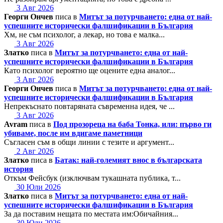
3 Авг 2026
Георги Ончев
писа в
Митът за потурчването: една от най-
успешните исторически фалшификации в България
Хм, не съм психолог, а лекар, но това е малка...
3 Авг 2026
Златко
писа в
Митът за потурчването: една от най-
успешните исторически фалшификации в България
Като психолог вероятно ще оцените една аналог...
3 Авг 2026
Георги Ончев
писа в
Митът за потурчването: една от най-
успешните исторически фалшификации в България
Непрекъснато повтаряната съвременна идея, че ...
3 Авг 2026
Avram
писа в
Под прозореца на баба Тонка, или: първо ги
убиваме, после им вдигаме паметници
Съгласен съм в общи линии с тезите и аргумент...
2 Авг 2026
Златко
писа в
Батак: най-големият внос в българската
история
Откъм Фейсбук (изключвам тукашната публика, т...
30 Юли 2026
Златко
писа в
Митът за потурчването: една от най-
успешните исторически фалшификации в България
За да поставим нещата по местата им:Обичайния...
30 Юли 2026