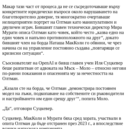
Макар тази част от процеса да не се съсредоточаваше върху
конкретните юридически въпроси около нарушаването на
благотворително доверие, тя многократно очертаваше
нелицеприятен портрет на Олтман като манипулативен и
двуличен играч. Бившият главен технически директор Мира
Мурати описа Олтман като човек, който често „казва едно на
един човек и напълно противоположното на друг“, докато
бившият член на борда Наташа МакКоли го обвини, че чрез
начина си на управление постоянно създава „повтарящи се
кризисни ситуации“.
Съоснователят на OpenAI и бивш главен учен Иля Суцкевер
беше разпитван от адвоката на Мъск – Моло – относно негови
по-ранни показания и опасенията му за нечестността на
Олтман.
„Казали сте на борда, че Олтман ‚демонстрира постоянен
модел на лъжи, подкопаване на собствените си ръководители
и настройването им един срещу друг‘“, попита Моло.
„Да“, отговори Суцкевер.
Суцкевер, МакКоли и Мурати бяха сред хората, участвали в
опита Олтман да бъде отстранен през 2023 г., а впоследствие
всички напуснаха компанията.