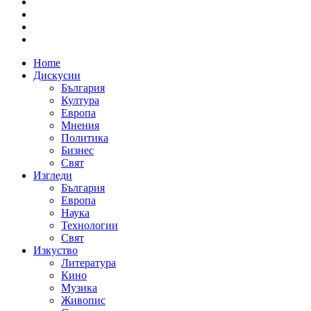
Home
Дискусии
България
Култура
Европа
Мнения
Политика
Бизнес
Свят
Изгледи
България
Европа
Наука
Технологии
Свят
Изкуство
Литература
Кино
Музика
Живопис