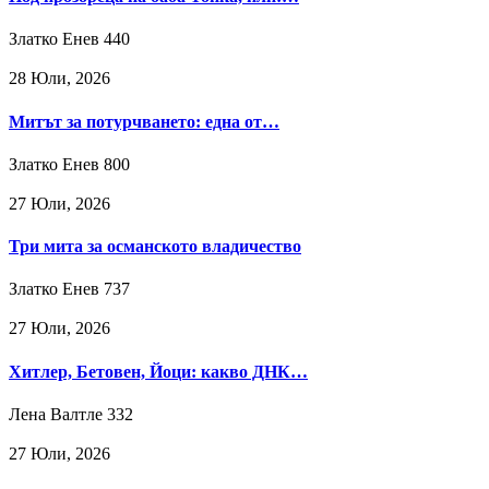
Златко Енев
440
28 Юли, 2026
Митът за потурчването: една от…
Златко Енев
800
27 Юли, 2026
Три мита за османското владичество
Златко Енев
737
27 Юли, 2026
Хитлер, Бетовен, Йоци: какво ДНК…
Лена Валтле
332
27 Юли, 2026