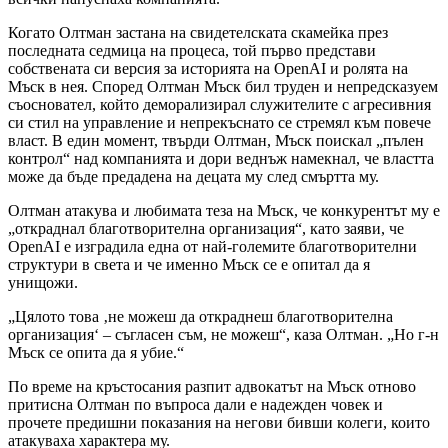
Когато Олтман застана на свидетелската скамейка през
последната седмица на процеса, той първо представи
собствената си версия за историята на OpenAI и ролята на
Мъск в нея. Според Олтман Мъск бил труден и непредсказуем
съосновател, който деморализирал служителите с агресивния
си стил на управление и непрекъснато се стремял към повече
власт. В един момент, твърди Олтман, Мъск поискал „пълен
контрол“ над компанията и дори веднъж намекнал, че властта
може да бъде предадена на децата му след смъртта му.
Олтман атакува и любимата теза на Мъск, че конкурентът му е
„откраднал благотворителна организация“, като заяви, че
OpenAI е изградила една от най-големите благотворителни
структури в света и че именно Мъск се е опитал да я
унищожи.
„Цялото това ‚не можеш да откраднеш благотворителна
организация‘ – съгласен съм, не можеш“, каза Олтман. „Но г-н
Мъск се опита да я убие.“
По време на кръстосания разпит адвокатът на Мъск отново
притисна Олтман по въпроса дали е надежден човек и
прочете предишни показания на негови бивши колеги, които
атакуваха характера му.