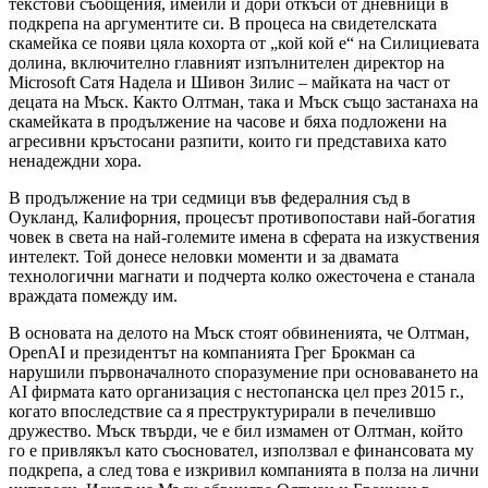
текстови съобщения, имейли и дори откъси от дневници в
подкрепа на аргументите си. В процеса на свидетелската
скамейка се появи цяла кохорта от „кой кой е“ на Силициевата
долина, включително главният изпълнителен директор на
Microsoft Сатя Надела и Шивон Зилис – майката на част от
децата на Мъск. Както Олтман, така и Мъск също застанаха на
скамейката в продължение на часове и бяха подложени на
агресивни кръстосани разпити, които ги представиха като
ненадеждни хора.
В продължение на три седмици във федералния съд в
Оукланд, Калифорния, процесът противопостави най-богатия
човек в света на най-големите имена в сферата на изкуствения
интелект. Той донесе неловки моменти и за двамата
технологични магнати и подчерта колко ожесточена е станала
враждата помежду им.
В основата на делото на Мъск стоят обвиненията, че Олтман,
OpenAI и президентът на компанията Грег Брокман са
нарушили първоначалното споразумение при основаването на
AI фирмата като организация с нестопанска цел през 2015 г.,
когато впоследствие са я преструктурирали в печелившо
дружество. Мъск твърди, че е бил измамен от Олтман, който
го е привлякъл като съосновател, използвал е финансовата му
подкрепа, а след това е изкривил компанията в полза на лични