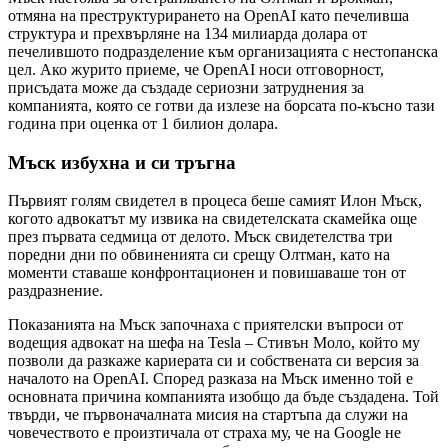
отмяна на преструктурирането на OpenAI като печеливша
структура и прехвърляне на 134 милиарда долара от
печелившото подразделение към организацията с нестопанска
цел. Ако журито приеме, че OpenAI носи отговорност,
присъдата може да създаде сериозни затруднения за
компанията, която се готви да излезе на борсата по-късно тази
година при оценка от 1 билион долара.
Мъск избухна и си тръгна
Първият голям свидетел в процеса беше самият Илон Мъск,
когото адвокатът му извика на свидетелската скамейка още
през първата седмица от делото. Мъск свидетелства три
поредни дни по обвиненията си срещу Олтман, като на
моменти ставаше конфронтационен и повишаваше тон от
раздразнение.
Показанията на Мъск започнаха с приятелски въпроси от
водещия адвокат на шефа на Tesla – Стивън Моло, който му
позволи да разкаже кариерата си и собствената си версия за
началото на OpenAI. Според разказа на Мъск именно той е
основната причина компанията изобщо да бъде създадена. Той
твърди, че първоначалната мисия на стартъпа да служи на
човечеството е произтичала от страха му, че на Google не