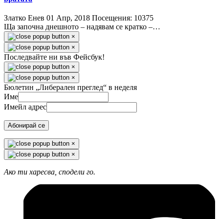
Златко Енев
01 Апр, 2018
Посещения: 10375
Ща започна днешното – надявам се кратко –…
×
×
Последвайте ни във Фейсбук!
×
×
Бюлетин „Либерален преглед“ в неделя
Име
Имейл адрес
Абонирай се
×
×
Ако ти харесва, сподели го.