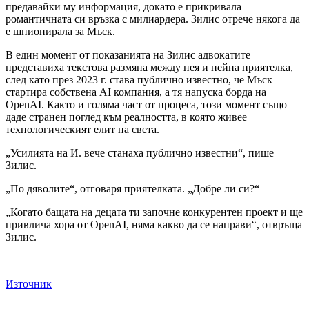
предавайки му информация, докато е прикривала
романтичната си връзка с милиардера. Зилис отрече някога да
е шпионирала за Мъск.
В един момент от показанията на Зилис адвокатите
представиха текстова размяна между нея и нейна приятелка,
след като през 2023 г. става публично известно, че Мъск
стартира собствена AI компания, а тя напуска борда на
OpenAI. Както и голяма част от процеса, този момент също
даде странен поглед към реалността, в която живее
технологическият елит на света.
„Усилията на И. вече станаха публично известни“, пише
Зилис.
„По дяволите“, отговаря приятелката. „Добре ли си?“
„Когато бащата на децата ти започне конкурентен проект и ще
привлича хора от OpenAI, няма какво да се направи“, отвръща
Зилис.
Източник