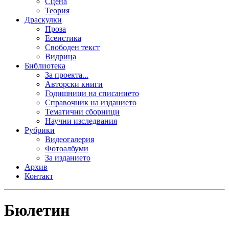
Сцена
Теория
Драскулки
Проза
Есеистика
Свободен текст
Видрица
Библиотека
За проекта...
Авторски книги
Годишници на списанието
Справочник на изданието
Тематични сборници
Научни изследвания
Рубрики
Видеогалерия
Фотоалбуми
За изданието
Архив
Контакт
Бюлетин