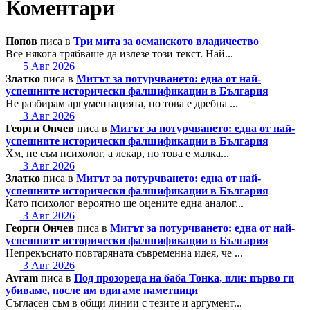
Коментари
Попов
писа в
Три мита за османското владичество
Все някога трябваше да излезе този текст. Най...
5 Авг 2026
Златко
писа в
Митът за потурчването: една от най-
успешните исторически фалшификации в България
Не разбирам аргументацията, но това е дребна ...
3 Авг 2026
Георги Ончев
писа в
Митът за потурчването: една от най-
успешните исторически фалшификации в България
Хм, не съм психолог, а лекар, но това е малка...
3 Авг 2026
Златко
писа в
Митът за потурчването: една от най-
успешните исторически фалшификации в България
Като психолог вероятно ще оцените една аналог...
3 Авг 2026
Георги Ончев
писа в
Митът за потурчването: една от най-
успешните исторически фалшификации в България
Непрекъснато повтаряната съвременна идея, че ...
3 Авг 2026
Avram
писа в
Под прозореца на баба Тонка, или: първо ги
убиваме, после им вдигаме паметници
Съгласен съм в общи линии с тезите и аргумент...