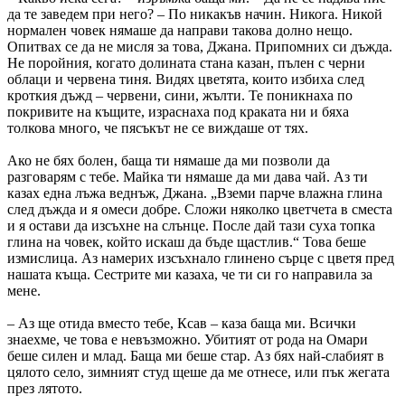
да те заведем при него? – По никакъв начин. Никога. Никой
нормален човек нямаше да направи такова долно нещо.
Опитвах се да не мисля за това, Джана. Припомних си дъжда.
Не поройния, когато долината стана казан, пълен с черни
облаци и червена тиня. Видях цветята, които избиха след
кроткия дъжд – червени, сини, жълти. Те поникнаха по
покривите на къщите, израснаха под краката ни и бяха
толкова много, че пясъкът не се виждаше от тях.
Ако не бях болен, баща ти нямаше да ми позволи да
разговарям с тебе. Майка ти нямаше да ми дава чай. Аз ти
казах една лъжа веднъж, Джана. „Вземи парче влажна глина
след дъжда и я омеси добре. Сложи няколко цветчета в сместа
и я остави да изсъхне на слънце. После дай тази суха топка
глина на човек, който искаш да бъде щастлив.“ Това беше
измислица. Аз намерих изсъхнало глинено сърце с цветя пред
нашата къща. Сестрите ми казаха, че ти си го направила за
мене.
– Аз ще отида вместо тебе, Ксав – каза баща ми. Всички
знаехме, че това е невъзможно. Убитият от рода на Омари
беше силен и млад. Баща ми беше стар. Аз бях най-слабият в
цялото село, зимният студ щеше да ме отнесе, или пък жегата
през лятото.