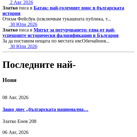
2 Авг 2026
Златко
писа в
Батак: най-големият внос в българската
история
Откъм Фейсбук (изключвам тукашната публика, т...
30 Юли 2026
Златко
писа в
Митът за потурчването: една от най-
успешните исторически фалшификации в България
За да поставим нещата по местата им:Обичайния...
30 Юли 2026
Последните най-
Нови
08 Авг, 2026
Защо днес „българската национална…
Златко Енев
208
06 Авг, 2026