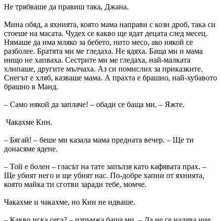
Не трябваше да правиш така, Джана.
Мина обяд, а яхнията, която мама направи с кози дроб, така си
стоеше на масата. Чудех се какво ще ядат децата след месец.
Нямаше да има мляко за бебето, нито месо, ако някой се
разболее. Братята ми ме гледаха. Не ядяха. Баща ми и мама
нищо не хапваха. Сестрите ми ме гледаха, най-малката
хлипаше, другите мълчаха. Аз си помислих за приказките.
Снегът е хляб, казваше мама. А прахта е брашно, най-хубавото
брашно в Манд.
– Само някой да заплаче! – обади се баща ми. – Яжте.
Чакахме Кин.
– Бягай! – беше ми казала мама предната вечер. – Ще ти
донасяме ядене.
– Той е болен – гласът на тате запълзя като кафявата прах. –
Ще убият него и ще убият нас. По-добре хапни от яхнията,
която майка ти сготви заради тебе, момче.
Чакахме и чакахме, но Кин не идваше.
– Какво иска сега? – изръмжа баща ми. – Да не се надява ние