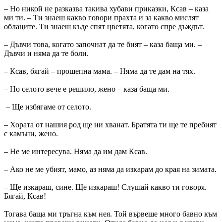
– Но никой не разказва такива хубави приказки, Ксав – каза
ми ти. – Ти знаеш какво говори прахта и за какво мислят
облаците. Ти знаеш къде спят цветята, когато спре дъждът.
– Дъвчи това, когато започнат да те бият – каза баща ми. –
Дъвчи и няма да те боли.
– Ксав, бягай – прошепна мама. – Няма да те дам на тях.
– Но селото вече е решило, жено – каза баща ми.
– Ще избягаме от селото.
– Хората от нашия род ще ни хванат. Братята ти ще те пребият
с камъни, жено.
– Не ме интересува. Няма да им дам Ксав.
– Ако не ме убият, мамо, аз няма да изкарам до края на зимата.
– Ще изкараш, сине. Ще изкараш! Слушай какво ти говоря.
Бягай, Ксав!
Тогава баща ми тръгна към нея. Той вървеше много бавно към