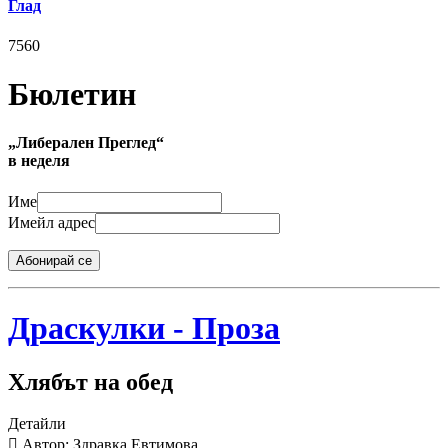
Глад
7560
Бюлетин
„Либерален Преглед“
в неделя
Име
Имейл адрес
Абонирай се
Драскулки - Проза
Хлябът на обед
Детайли
Автор: Здравка Евтимова