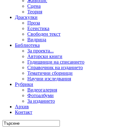
Живопис
Сцена
Теория
Драскулки
Проза
Есеистика
Свободен текст
Видрица
Библиотека
За проекта...
Авторски книги
Годишници на списанието
Справочник на изданието
Тематични сборници
Научни изследвания
Рубрики
Видеогалерия
Фотоалбуми
За изданието
Архив
Контакт