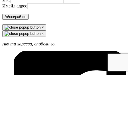
Имейл адрес
Абонирай се
×
×
Ако ти харесва, сподели го.