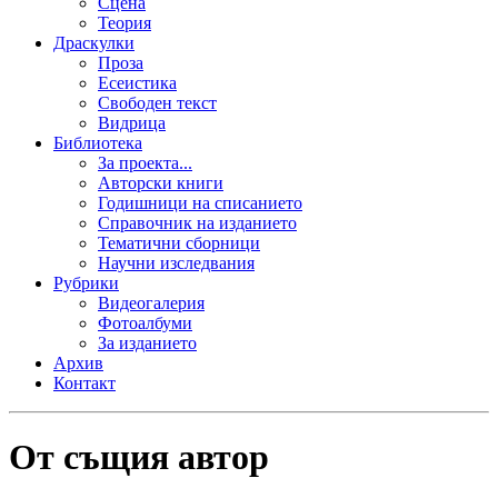
Сцена
Теория
Драскулки
Проза
Есеистика
Свободен текст
Видрица
Библиотека
За проекта...
Авторски книги
Годишници на списанието
Справочник на изданието
Тематични сборници
Научни изследвания
Рубрики
Видеогалерия
Фотоалбуми
За изданието
Архив
Контакт
От същия автор