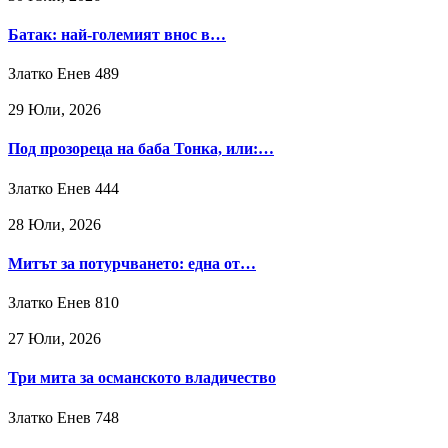
Батак: най-големият внос в…
Златко Енев
489
29 Юли, 2026
Под прозореца на баба Тонка, или:…
Златко Енев
444
28 Юли, 2026
Митът за потурчването: една от…
Златко Енев
810
27 Юли, 2026
Три мита за османското владичество
Златко Енев
748