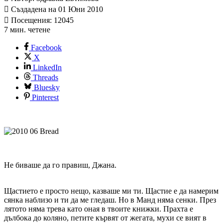
Създадена на 01 Юни 2010
Посещения: 12045
7 мин. четене
Facebook
X
LinkedIn
Threads
Bluesky
Pinterest
Не биваше да го правиш, Джана.
Щастието е просто нещо, казваше ми ти. Щастие е да намерим
сянка наблизо и ти да ме гледаш. Но в Манд няма сенки. През
лятото няма трева като оная в твоите книжки. Прахта е
дълбока до коляно, петите кървят от жегата, мухи се вият в