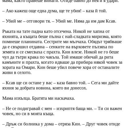
мама, както правеше винаги. Отиде бавно до нея и я удари.
– Ако кажеш още една дума, ще те убия! – каза й той.
– Убий ме – отговори тя. – Убий ме. Няма да им дам Ксав.
Ръката на тате падна като отсечена. Никой не хапна от
яхнията, а къщата беше пълна с най-сладката миризма, която
помнеше планината. Сестрите ми мълчаха. Обядът трябваше
да е свършил отдавна – сенките на върховете пълзяха по
земята и се смесваха с прахта. Кин влезе. Никой не го беше
чул да тътри крака по чакъла. Той имаше обичай да рита
камъните и прахта, когато идваше да прибира някой човек за
хората на Омари. Кин беше убил повече хора от останалите
живи в селото.
– Ксав ще си остане у вас – каза бавно той. – Сега ми дайте
яхния за добрата новина, която ви донесох.
Мама изхълца. Братята ми наскачаха.
– Не се подигравай с мен – изхриптя баща ми. – Ти си важен
човек, но си в моята къща.
– Дръж си болника у дома – отряза Кин. – Друг човек отиде