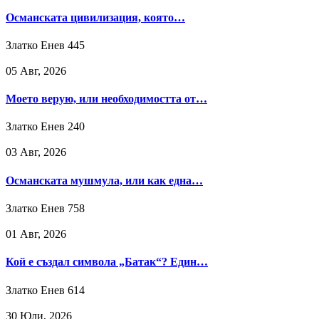
Османската цивилизация, която…
Златко Енев
445
05 Авг, 2026
Моето верую, или необходимостта от…
Златко Енев
240
03 Авг, 2026
Османската мушмула, или как една…
Златко Енев
758
01 Авг, 2026
Кой е създал символа „Батак“? Един…
Златко Енев
614
30 Юли, 2026