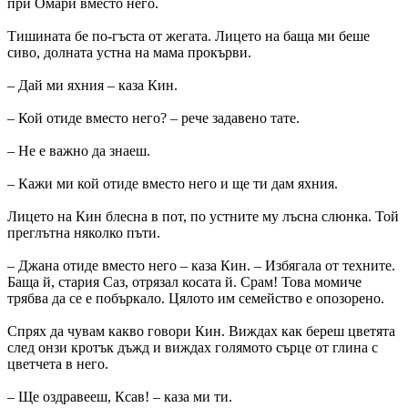
при Омари вместо него.
Тишината бе по-гъста от жегата. Лицето на баща ми беше
сиво, долната устна на мама прокърви.
– Дай ми яхния – каза Кин.
– Кой отиде вместо него? – рече задавено тате.
– Не е важно да знаеш.
– Кажи ми кой отиде вместо него и ще ти дам яхния.
Лицето на Кин блесна в пот, по устните му лъсна слюнка. Той
преглътна няколко пъти.
– Джана отиде вместо него – каза Кин. – Избягала от техните.
Баща й, стария Саз, отрязал косата й. Срам! Това момиче
трябва да се е побъркало. Цялото им семейство е опозорено.
Спрях да чувам какво говори Кин. Виждах как береш цветята
след онзи кротък дъжд и виждах голямото сърце от глина с
цветчета в него.
– Ще оздравееш, Ксав! – каза ми ти.