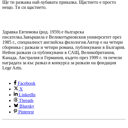
Ще ти разкажа най-хубавата приказка. Щастието е просто
нещо. Ти си щастието.
Здравка Евтимова (род. 1959) е българска
писателка.Завършила е Великотърновския университет през
1985 г., специалност английска филология.Автор е на четири
сборника с разкази и четири романа, публикувани в България.
Нейни разкази са публикувани в САЩ, Великобритания,
Канада, Австралия и Германия, където през 1999 г. тя печели
наградата за къс разказ в конкурса за разкази на фондация
Lege Artis.
Facebook
X
LinkedIn
Threads
Bluesky
Pinterest