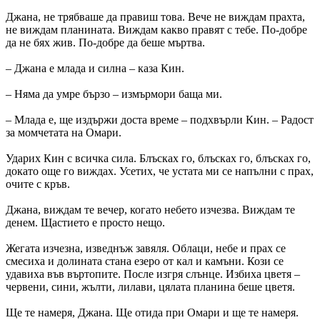
Джана, не трябваше да правиш това. Вече не виждам прахта,
не виждам планината. Виждам какво правят с тебе. По-добре
да не бях жив. По-добре да беше мъртва.
– Джана е млада и силна – каза Кин.
– Няма да умре бързо – измърмори баща ми.
– Млада е, ще издържи доста време – подхвърли Кин. – Радост
за момчетата на Омари.
Ударих Кин с всичка сила. Блъсках го, блъсках го, блъсках го,
докато още го виждах. Усетих, че устата ми се напълни с прах,
очите с кръв.
Джана, виждам те вечер, когато небето изчезва. Виждам те
денем. Щастието е просто нещо.
Жегата изчезна, изведнъж завяля. Облаци, небе и прах се
смесиха и долината стана езеро от кал и камъни. Кози се
удавиха във въртопите. После изгря слънце. Избиха цветя –
червени, сини, жълти, лилави, цялата планина беше цветя.
Ще те намеря, Джана. Ще отида при Омари и ще те намеря.