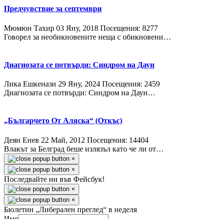
Предчувствие за септември
Мюмюн Тахир
03 Яну, 2018
Посещения: 8277
Говорел за необикновените неща с обикновени…
Диагнозата се потвърди: Синдром на Даун
Лика Ешкенази
29 Яну, 2024
Посещения: 2459
Диагнозата се потвърди: Синдром на Даун…
„Българчето От Аляска“ (Откъс)
Деян Енев
22 Май, 2012
Посещения: 14404
Влакът за Белград беше излязъл като че ли от…
×
×
Последвайте ни във Фейсбук!
×
×
Бюлетин „Либерален преглед“ в неделя
Име