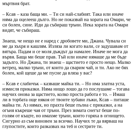
мъртвия брат.
– Ксав – каза баща ми. – Ти си най-слабият. Така или иначе
няма да оцелееш дълго. Но не показвай на хората на Омари, че
си болен, сине. Иди да събираш тръни. Нека хората на Омари
видят, че събираш.
Знаеш, че нещо не е наред с дробовете ми, Джана. Чувала си
ме да хъхря и кашлям. Изляза ли когато вали, се задушавам от
вятъра. Падам и се моля дъждът да намалее. Иначе не мога да
вървя. Баща ми беше прав. Тъй или иначе нямаше да ме бъде
задълго. Но Джана, ти знаеш – щастието е просто нещо. Малко
ветрец, малко тръни, от които да сварим чай, и ти. Ако не бях
болен, кой щеше да ме пусне да вляза у вас?
– Ксав е слабичък – казваше майка ти. – Но има златна уста,
измисля приказки. Няма нищо лошо да го послушаме – тогава
научих онова за щастието, колко проста работа е то. – Имаш
ли в торбата още някоя от твоите хубави лъжи, Ксав – питаше
майка ти. Аз нямах, но прахта беше пълна с приказки, а на
огъня къкреше чая от тръни. През зимата снегът беше по-
голям от къщте, но имахме тръни, които горяха в огнището.
Сигурно аз съм виновен за всичко. Научих те да вярваш на
глупостите, които разказвах на теб и сестрите ти.