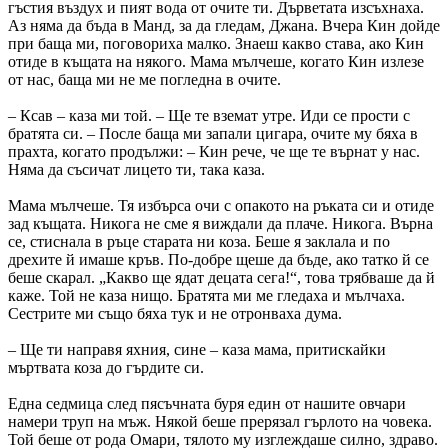
гъстия въздух и пият вода от очите ти. Дърветата изсъхнаха.
Аз няма да бъда в Манд, за да гледам, Джана. Вчера Кин дойде
при баща ми, поговориха малко. Знаеш какво става, ако Кин
отиде в къщата на някого. Мама мълчеше, когато Кин излезе
от нас, баща ми не ме погледна в очите.
– Ксав – каза ми той. – Ще те вземат утре. Иди се прости с
братята си. – После баща ми запали цигара, очите му бяха в
прахта, когато продължи: – Кин рече, че ще те върнат у нас.
Няма да съсичат лицето ти, така каза.
Мама мълчеше. Тя избърса очи с опакото на ръката си и отиде
зад къщата. Никога не сме я виждали да плаче. Никога. Върна
се, стиснала в ръце старата ни коза. Беше я заклала и по
дрехите й имаше кръв. По-добре щеше да бъде, ако татко й се
беше скарал. „Какво ще ядат децата сега!“, това трябваше да й
каже. Той не каза нищо. Братята ми ме гледаха и мълчаха.
Сестрите ми също бяха тук и не отронваха дума.
– Ще ти направя яхния, сине – каза мама, притискайки
мъртвата коза до гърдите си.
Една седмица след пясъчната буря един от нашите овчари
намери труп на мъж. Някой беше прерязал гърлото на човека.
Той беше от рода Омари, тялото му изглеждаше силно, здраво.