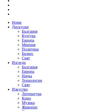
Home
Дискусии
България
Култура
Европа
Мнения
Политика
Бизнес
Свят
Изгледи
България
Европа
Наука
Технологии
Свят
Изкуство
Литература
Кино
Музика
Живопис