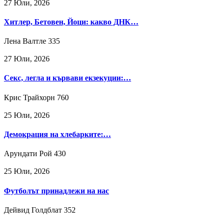
27 Юли, 2026
Хитлер, Бетовен, Йоци: какво ДНК…
Лена Валтле
335
27 Юли, 2026
Секс, легла и кървави екзекуции:…
Крис Трайхорн
760
25 Юли, 2026
Демокрация на хлебарките:…
Арундати Рой
430
25 Юли, 2026
Футболът принадлежи на нас
Дейвид Голдблат
352