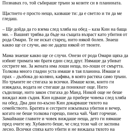
Познавах го, той събираше тръни за козите си в планината.
Щастието е просто нещо, казваше ти: да е светло и ти да ме
гледаш.
– Ще дойда да го взема след хляба на обед – каза Кин на баща
ми. – Вашият трябва да бъде на същата възраст като убития от
рода Омари. Те не искат старец, нито някой болен. Знаеш
какво ще се случи, ако не дадеш някой от твоите.
Мама знаеше какво ще се случи. Онези от рода Омари щяха да
избият тримата ми братя един след друг. Нямаше да убиват
сестрите ми. За жената има лоши неща, по-лоши от смъртта.
Толкова много гладни уста имаше в тая планина. Имаше и
прах – дълбока до коляно, кафява, в която растяха само тръни.
Но тръните не стигаха за всички. Имаше кози, които ги
изяждаха, водата не стигаше да поникнат още. Нито
съдилище, нито закон стигаха до Манд. Никой още не беше
виждал жив съдия. Кин идваше да прибере човека след хляба
на обед. Два дни по-късно Кин докарваше тялото на
семейството. Братята и сестрите изкъпваха убития и вечер,
когато не беше толкова горещо, пиеха чай. Чаят горчеше.
Замайваше главите и човек виждаше неща, дето ги нямаше
пред очите му. Хубавото беше, че след този чай се заспива
лесно. Всички спяха като убити и не виждаха тялото на