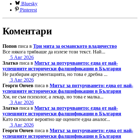
Bluesky
Pinterest
Коментари
Попов
писа в
Три мита за османското владичество
Все някога трябваше да излезе този текст. Най...
5 Авг 2026
Златко
писа в
Митът за потурчването: една от най-
успешните исторически фалшификации в България
Не разбирам аргументацията, но това е дребна ...
3 Авг 2026
Георги Ончев
писа в
Митът за потурчването: една от най-
успешните исторически фалшификации в България
Хм, не съм психолог, а лекар, но това е малка...
3 Авг 2026
Златко
писа в
Митът за потурчването: една от най-
успешните исторически фалшификации в България
Като психолог вероятно ще оцените една аналог...
3 Авг 2026
Георги Ончев
писа в
Митът за потурчването: една от най-
успешните исторически фалшификации в България