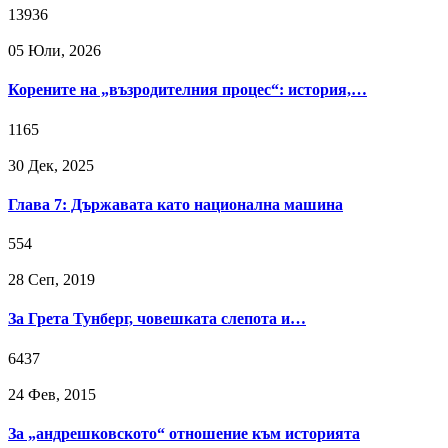
13936
05 Юли, 2026
Корените на „възродителния процес“: история,…
1165
30 Дек, 2025
Глава 7: Държавата като национална машина
554
28 Сeп, 2019
За Грета Тунберг, човешката слепота и…
6437
24 Фев, 2015
За „андрешковското“ отношение към историята