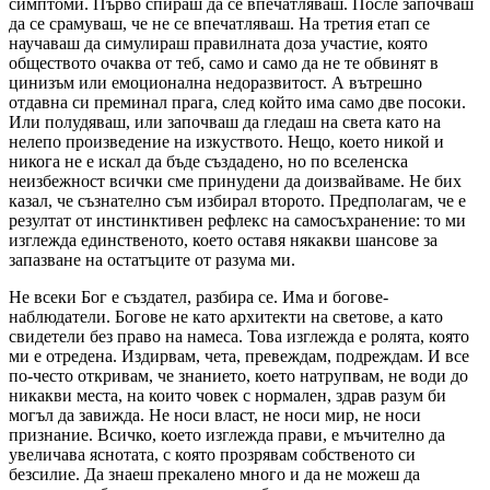
симптоми. Първо спираш да се впечатляваш. После започваш
да се срамуваш, че не се впечатляваш. На третия етап се
научаваш да симулираш правилната доза участие, която
обществото очаква от теб, само и само да не те обвинят в
цинизъм или емоционална недоразвитост. А вътрешно
отдавна си преминал прага, след който има само две посоки.
Или полудяваш, или започваш да гледаш на света като на
нелепо произведение на изкуството. Нещо, което никой и
никога не е искал да бъде създадено, но по вселенска
неизбежност всички сме принудени да доизвайваме. Не бих
казал, че съзнателно съм избирал второто. Предполагам, че е
резултат от инстинктивен рефлекс на самосъхранение: то ми
изглежда единственото, което оставя някакви шансове за
запазване на остатъците от разума ми.
Не всеки Бог е създател, разбира се. Има и богове-
наблюдатели. Богове не като архитекти на светове, а като
свидетели без право на намеса. Това изглежда е ролята, която
ми е отредена. Издирвам, чета, превеждам, подреждам. И все
по-често откривам, че знанието, което натрупвам, не води до
никакви места, на които човек с нормален, здрав разум би
могъл да завижда. Не носи власт, не носи мир, не носи
признание. Всичко, което изглежда прави, е мъчително да
увеличава яснотата, с която прозрявам собственото си
безсилие. Да знаеш прекалено много и да не можеш да