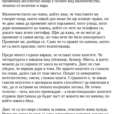
промениш абсолютно нищо е особен вид мъченичество,
лишено от величие и вяра.
Мъченичеството на човек, който знае, че текстовете му
говорят неща, които някой ден може би ще излязат прави, но
че днес няма да променят нито парламент, нито улица, нито
дори вниманието на човека, който ги чете на телефона си,
докато чака зелен светофар. Щях да кажа, че не могат да
променят и самия автор, но това вече би било неискреност.
Променят ме, разбира се. Само че го правят по начини, които
не са нито красиви, нито възпитаващи.
Преди много години вярвах, че остават поне книгите. Че
литературата е някакъв вид убежище, бункер. Място, в което
можеш да се скриеш от хаоса на историята. Днес не съм
убеден, че вярвам дори в това. Не защото книгите са станали
по-лоши, далеч съм от тази мисъл. Пишат се невероятно
интелигентни, смели, сложни книги. Странното е, че някак
съвсем неусетно е ерозирала моята способност да навлизам в
тях, да се оставям на тяхната вътрешна логика. Не точно
телесно – чета, когато превеждам – а екзистенциално: книгите
отдавна престанаха да бъдат част от живота ми по начина, по
който някога бяха.
Днес те са по-скоро спомен за навик, отколкото жива нужда.
Рядко ми стига въздух за една-единствена история, когато на