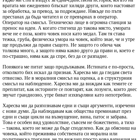
вратата ми ежедневно блъскат хиляди други, които настояват
за обработка, за превод, за подреждане. Някъде по пътя
престанах да бъда читател и се превърнах в оператор.
Оператор на смисъл. Техническо лице в огромна станция за
пренос на идеи. А когато стигнеш до такова място, умората
вече не е поза, която човек носи като медал. Там тя става
тежка, груба, физическа умора на човек, който знае, че и утре
ще продължи да прави същото. Не защото го обича чак
толкова много, а защото няма какво друго да прави и, което е
по-страшно, няма как да спре, без да се разпадне.
Понякога ме питат защо продължавам. Истината е по-проста,
отколкото бих искал да призная. Харесва ми да гледам света
отвисоко. Не в моралния смисъл на оценка, а в структурния
смисъл на наблюдение. Харесва ми да виждам как темите се
преплитат, как историите се повтарят, как лозунги, които днес
звучат грандиозно, утре биват изхвърляни като непотребни.
Харесва ми да разпознавам едни и същи аргументи, изречени
с нови думи. Да наблюдавам как общества преминават през
едни и същи цикли на възмущение, вина, патос и забрава.
Това е особен вид удоволствие, съвсем не божествено, а тихо
– такова, което не може да бъде споделено. Как да обясниш на
човека, който преживява собствената си морална или
политическа трагедия, че ти виждаш просто нова вариация на