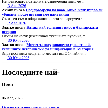
Непрекъснато повтаряната съвременна идея, че ...
3 Авг 2026
Avram
писа в
Под прозореца на баба Тонка, или: първо ги
убиваме, после им вдигаме паметници
Съгласен съм в общи линии с тезите и аргумент...
2 Авг 2026
Златко
писа в
Батак: най-големият внос в българската
история
Откъм Фейсбук (изключвам тукашната публика, т...
30 Юли 2026
Златко
писа в
Митът за потурчването: една от най-
успешните исторически фалшификации в България
За да поставим нещата по местата им:Обичайния...
30 Юли 2026
Последните най-
Нови
06 Авг, 2026
Османската цивилизация, която…