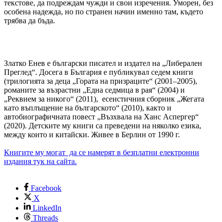
текстове, да подреждам чужди и свои изречения. Уморен, без
особена надежда, но по странен начин именно там, където
трябва да бъда.
Златко Енев е български писател и издател на „Либерален
Преглед“. Досега в България е публикувал седем книги
(трилогията за деца „Гората на призраците“ (2001–2005),
романите за възрастни „Една седмица в рая“ (2004) и
„Реквием за никого“ (2011), есеистичния сборник „Жегата
като въплъщение на българското“ (2010), както и
автобиографичната повест „Възхвала на Ханс Аспергер“
(2020). Детските му книги са преведени на няколко езика,
между които и китайски. Живее в Берлин от 1990 г.
Книгите му могат да се намерят в безплатни електронни
издания тук на сайта.
Facebook
X
LinkedIn
Threads