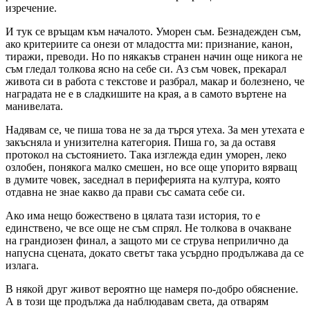
изречение.
И тук се връщам към началото. Уморен съм. Безнадежден съм,
ако критериите са онези от младостта ми: признание, канон,
тиражи, преводи. Но по някакъв странен начин още никога не
съм гледал толкова ясно на себе си. Аз съм човек, прекарал
живота си в работа с текстове и разбрал, макар и болезнено, че
наградата не е в сладкишите на края, а в самото въртене на
манивелата.
Надявам се, че пиша това не за да търся утеха. За мен утехата е
закъсняла и унизителна категория. Пиша го, за да оставя
протокол на състоянието. Така изглежда един уморен, леко
озлобен, понякога малко смешен, но все още упорито вярващ
в думите човек, заседнал в периферията на култура, която
отдавна не знае какво да прави със самата себе си.
Ако има нещо божествено в цялата тази история, то е
единствено, че все още не съм спрял. Не толкова в очакване
на грандиозен финал, а защото ми се струва неприлично да
напусна сцената, докато светът така усърдно продължава да се
излага.
В някой друг живот вероятно ще намеря по-добро обяснение.
А в този ще продължа да наблюдавам света, да отварям