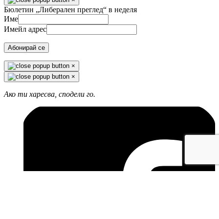
Бюлетин „Либерален преглед“ в неделя
Име
Имейл адрес
Абонирай се
×
×
Ако ти харесва, сподели го.