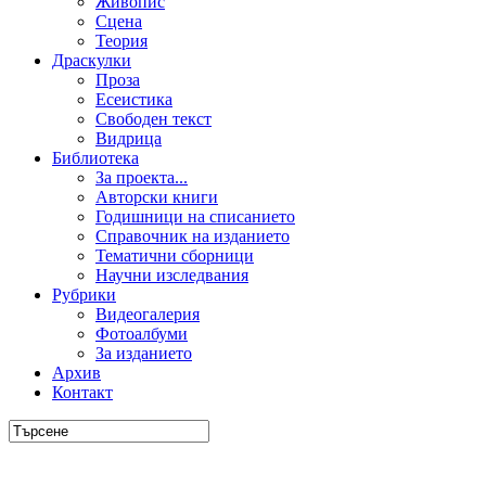
Живопис
Сцена
Теория
Драскулки
Проза
Есеистика
Свободен текст
Видрица
Библиотека
За проекта...
Авторски книги
Годишници на списанието
Справочник на изданието
Тематични сборници
Научни изследвания
Рубрики
Видеогалерия
Фотоалбуми
За изданието
Архив
Контакт