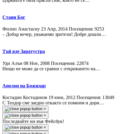
Църквата е бяла пряспа сняг, която не се…
Стани Бог
Филип Анастасиу
23 Апр, 2014
Посещения: 9253
– Добър вечер, уважаеми зрители! Добре дошли…
Тъй яде Заратустра
Уди Алън
08 Ное, 2008
Посещения: 22874
Нищо не може да се сравни с откриването на…
Аполон на Божидар
Костадин Костадинов
19 юни, 2012
Посещения: 13049
С Теодор сме заедно откакто се помним и дори…
×
×
Последвайте ни във Фейсбук!
×
×