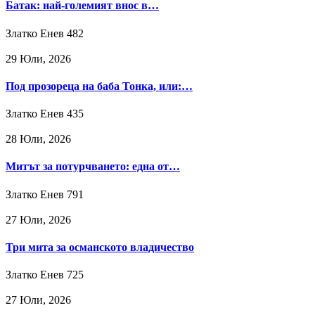
Батак: най-големият внос в…
Златко Енев
482
29 Юли, 2026
Под прозореца на баба Тонка, или:…
Златко Енев
435
28 Юли, 2026
Митът за потурчването: една от…
Златко Енев
791
27 Юли, 2026
Три мита за османското владичество
Златко Енев
725
27 Юли, 2026