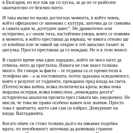
в България, но все пак ще го пусна, за да не се разболея
окончателно от безсмислието.
И така малко по малко достигнах момента, в който човек,
който официално се занимава с култура, започва да се съмнява
в самата идея за „културен шанс“. Не драматично или
истерично, а с онази тиха, настойчива умора, която се появява
в момента, в който преставаш да вярваш, че някога отново ще
се влюбиш или че някой ще открие в теб закъснял талант за
цигулка. Просто преставаш да го виждаш. Не и в този живот.
В същото време има един парадокс, който не мога нито да
отмина, нито да преглътна. Никога не съм знаел толкова
много. Не говоря за факти – те отдавна са се преместили в
телефона ми – а за постоянната, почти задъхана осведоменост,
която е резултат от годините, прекарани пред входа на света.
(Почти) всяка война, всяка политическа криза, всяка нова
морална истерия, всяка измислена „невиждана досега“
историческа аналогия прелита през главата ми, ежедневно. Не
мисля, че това ме прави особено важен или значим. Просто
това е занятието, което сам съм си избрал. Дежурният на
входа. Вахтаджията.
Когато обаче си стоял толкова дълго на някаква подобна
врата, по неизбежност започваш да развиваш странни