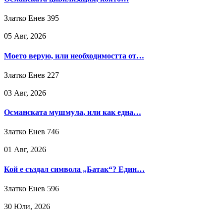
Златко Енев
395
05 Авг, 2026
Моето верую, или необходимостта от…
Златко Енев
227
03 Авг, 2026
Османската мушмула, или как една…
Златко Енев
746
01 Авг, 2026
Кой е създал символа „Батак“? Един…
Златко Енев
596
30 Юли, 2026