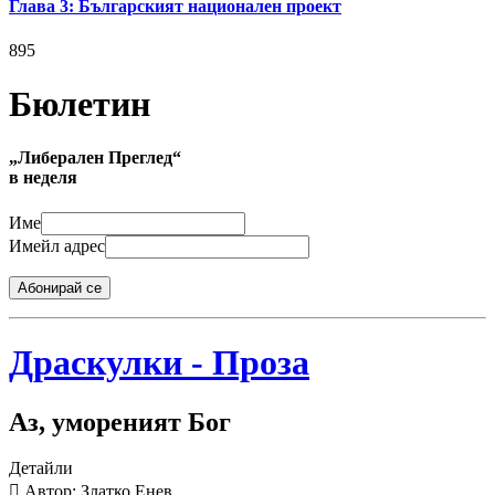
Глава 3: Българският национален проект
895
Бюлетин
„Либерален Преглед“
в неделя
Име
Имейл адрес
Абонирай се
Драскулки - Проза
Аз, умореният Бог
Детайли
Автор: Златко Енев