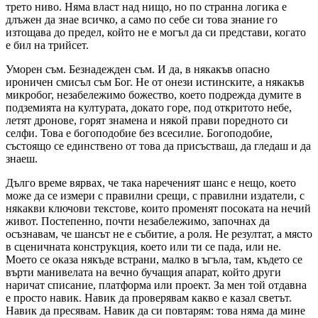
трето ниво. Няма власт над нищо, но по странна логика е
длъжен да знае всичко, а само по себе си това знание го
изтощава до предел, който не е могъл да си представи, когато
е бил на трийсет.
Уморен съм. Безнадежден съм. И да, в някакъв опасно
ироничен смисъл съм Бог. Не от онези истинските, а някакъв
микробог, незабележимо божество, което подрежда думите в
подземията на културата, докато горе, под откритото небе,
летят дронове, горят знамена и някой прави поредното си
селфи. Това е богоподобие без всесилие. Богоподобие,
състоящо се единствено от това да присъстваш, да гледаш и да
знаеш.
Дълго време вярвах, че така нареченият шанс е нещо, което
може да се измери с правилни срещи, с правилни издатели, с
някакви ключови текстове, които променят посоката на нечий
живот. Постепенно, почти незабележимо, започнах да
осъзнавам, че шансът не е събитие, а роля. Не резултат, а място
в сценичната конструкция, което или ти се пада, или не.
Моето се оказа някъде встрани, малко в ъгъла, там, където се
върти манивелата на вечно бучащия апарат, който други
наричат списание, платформа или проект. За мен той отдавна
е просто навик. Навик да проверявам какво е казал светът.
Навик да пресявам. Навик да си повтарям: това няма да мине