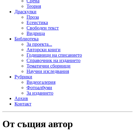
Сцена
Теория
Драскулки
Проза
Есеистика
Свободен текст
Видрица
Библиотека
За проекта...
Авторски книги
Годишници на списанието
Справочник на изданието
Тематични сборници
Научни изследвания
Рубрики
Видеогалерия
Фотоалбуми
За изданието
Архив
Контакт
От същия автор