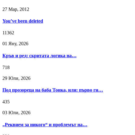
27 Мар, 2012
You’ve been deleted
11362
01 Яну, 2026
Кръв и ред: скритата логика на…
718
29 Юли, 2026
Под прозореца на баба Тонка, или: първо ги…
435
03 Юли, 2026
„Реквием за никого“ и проблемът на…