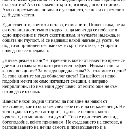
стар мотив? Ако го кажеш открито, изглеждаш като циник.
Ако го премълчиш, оставаш с усещането, че не си се осмелил
да бъдеш честен.
Единственото, което ти остава, е писането. Пишеш така, че да
си оставиш достатъчно въздух, за да могат да се поберат в
едно изречение и твоят скептицизъм, и чуждата надежда, и
общата ни глупост. И се надяваш някой някъде да усети, че
под този привиден песимизъм е скрит не отказ, а упорита
воля да не се предаваш.
„Нямам реален шанс“ е изречение, което от известно време се
движи из главата ми като рекламен рефрен. Нямам шанс за
какво, всъщност? За международна слава? За големите сцени?
За това книгите ми да обикалят света? На шейсет и нещо
подобни мечти не само изглеждат смешни, а направо
неприлични. Но има един друг шанс, от който още не съм
готов да се откажа.
Шансът някой бъдещ читател да попадне на някой от
текстовете, които оставям след себе си, и да си каже нещо. Не
точно „колко е умен авторът“, а „това е нещото, което
чувствах, но ми липсваха думи“. Това е единственият вид
богоподобие, който признавам. Не създаването на светове, а
разпознаването на нечия самота и превръщането ѝ в