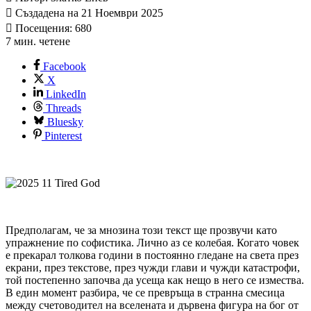
Създадена на 21 Ноември 2025
Посещения: 680
7 мин. четене
Facebook
X
LinkedIn
Threads
Bluesky
Pinterest
Предполагам, че за мнозина този текст ще прозвучи като
упражнение по софистика. Лично аз се колебая. Когато човек
е прекарал толкова години в постоянно гледане на света през
екрани, през текстове, през чужди глави и чужди катастрофи,
той постепенно започва да усеща как нещо в него се измества.
В един момент разбира, че се превръща в странна смесица
между счетоводител на вселената и дървена фигура на бог от