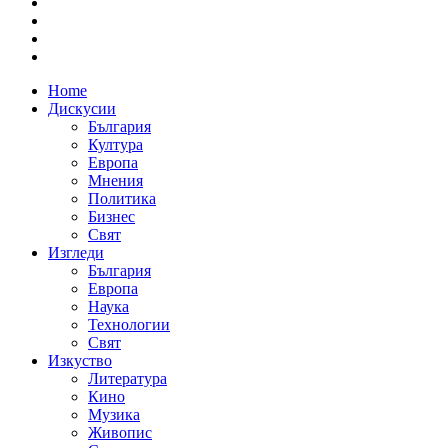
Home
Дискусии
България
Култура
Европа
Мнения
Политика
Бизнес
Свят
Изгледи
България
Европа
Наука
Технологии
Свят
Изкуство
Литература
Кино
Музика
Живопис