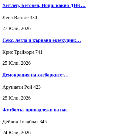
Хитлер, Бетовен, Йоци: какво ДНК…
Лена Валтле
330
27 Юли, 2026
Секс, легла и кървави екзекуции:…
Крис Трайхорн
741
25 Юли, 2026
Демокрация на хлебарките:…
Арундати Рой
423
25 Юли, 2026
Футболът принадлежи на нас
Дейвид Голдблат
345
24 Юли, 2026