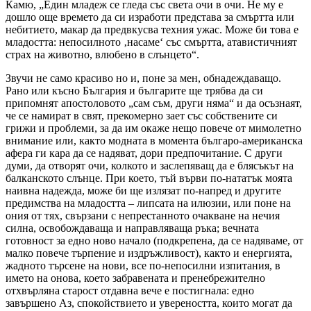
Камю, „Един младеж се гледа със света очи в очи. Не му е
дошло още времето да си изработи представа за смъртта или
небитието, макар да предвкусва техния ужас. Може би това е
младостта: непосилното ‚насаме‘ със смъртта, атавистичният
страх на животно, влюбено в слънцето“.
Звучи не само красиво но и, поне за мен, обнадеждаващо.
Рано или късно България и българите ще трябва да си
припомнят апостоловото „сам съм, други няма“ и да осъзнаят,
че се намират в свят, прекомерно зает със собствените си
грижи и проблеми, за да им окаже нещо повече от мимолетно
внимание или, както модната в момента българо-американска
афера ги кара да се надяват, дори предпочитание. С други
думи, да отворят очи, колкото и заслепяващ да е блясъкът на
балканското слънце. При което, тъй върви по-нататък моята
наивна надежда, може би ще излязат по-напред и другите
предимства на младостта – липсата на илюзии, или поне на
ония от тях, свързани с непрестанното очакване на нечия
силна, освобождаваща и направляваща ръка; вечната
готовност за едно ново начало (подкрепена, да се надяваме, от
малко повече търпение и издръжливост), както и енергията,
жадното търсене на нови, все по-непосилни изпитания, в
името на онова, което забравената и пренебрежително
отхвърляна старост отдавна вече е постигнала: едно
завършено Аз, спокойствието и увереността, които могат да