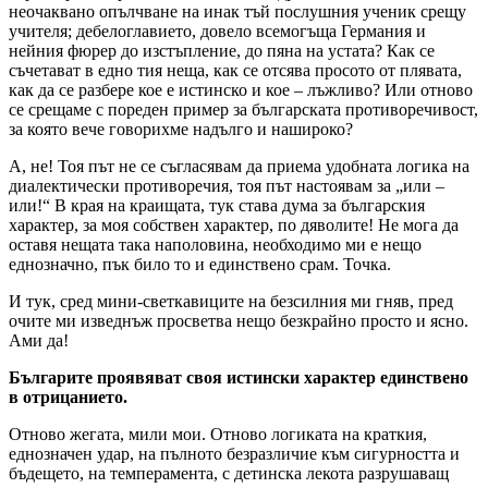
неочаквано опълчване на инак тъй послушния ученик срещу
учителя; дебелоглавието, довело всемогъща Германия и
нейния фюрер до изстъпление, до пяна на устата? Как се
съчетават в едно тия неща, как се отсява просото от плявата,
как да се разбере кое е истинско и кое – лъжливо? Или отново
се срещаме с пореден пример за българската противоречивост,
за която вече говорихме надълго и нашироко?
А, не! Тоя път не се съгласявам да приема удобната логика на
диалектически противоречия, тоя път настоявам за „или –
или!“ В края на краищата, тук става дума за българския
характер, за моя собствен характер, по дяволите! Не мога да
оставя нещата така наполовина, необходимо ми е нещо
еднозначно, пък било то и единствено срам. Точка.
И тук, сред мини-светкавиците на безсилния ми гняв, пред
очите ми изведнъж просветва нещо безкрайно просто и ясно.
Ами да!
Българите проявяват своя истински характер единствено
в отрицанието.
Отново жегата, мили мои. Отново логиката на краткия,
еднозначен удар, на пълното безразличие към сигурността и
бъдещето, на темперамента, с детинска лекота разрушаващ