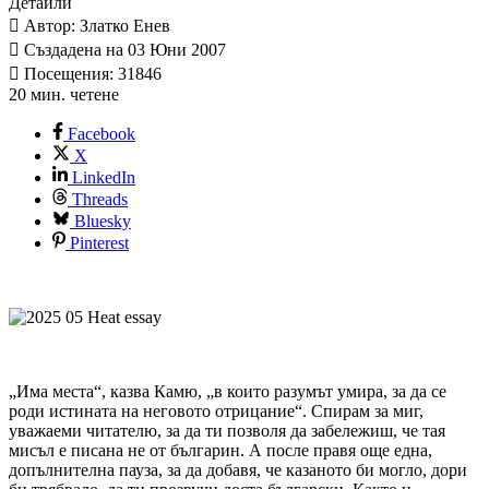
Детайли
Автор: Златко Енев
Създадена на 03 Юни 2007
Посещения: 31846
20 мин. четене
Facebook
X
LinkedIn
Threads
Bluesky
Pinterest
„Има места“, казва Камю, „в които разумът умира, за да се
роди истината на неговото отрицание“. Спирам за миг,
уважаеми читателю, за да ти позволя да забележиш, че тая
мисъл е писана не от българин. А после правя още една,
допълнителна пауза, за да добавя, че казаното би могло, дори