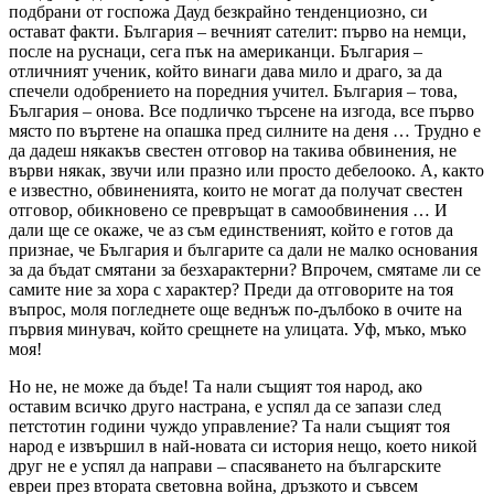
подбрани от госпожа Дауд безкрайно тенденциозно, си
остават факти. България – вечният сателит: първо на немци,
после на руснаци, сега пък на американци. България –
отличният ученик, който винаги дава мило и драго, за да
спечели одобрението на поредния учител. България – това,
България – онова. Все подличко търсене на изгода, все първо
място по въртене на опашка пред силните на деня … Трудно е
да дадеш някакъв свестен отговор на такива обвинения, не
върви някак, звучи или празно или просто дебелооко. А, както
е известно, обвиненията, които не могат да получат свестен
отговор, обикновено се превръщат в самообвинения … И
дали ще се окаже, че аз съм единственият, който е готов да
признае, че България и българите са дали не малко основания
за да бъдат смятани за безхарактерни? Впрочем, смятаме ли се
самите ние за хора с характер? Преди да отговорите на тоя
въпрос, моля погледнете още веднъж по-дълбоко в очите на
първия минувач, който срещнете на улицата. Уф, мъко, мъко
моя!
Но не, не може да бъде! Та нали същият тоя народ, ако
оставим всичко друго настрана, е успял да се запази след
петстотин години чуждо управление? Та нали същият тоя
народ е извършил в най-новата си история нещо, което никой
друг не е успял да направи – спасяването на българските
евреи през втората световна война, дръзкото и съвсем