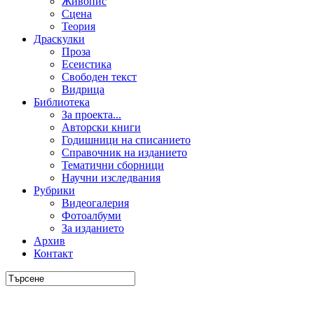
Живопис
Сцена
Теория
Драскулки
Проза
Есеистика
Свободен текст
Видрица
Библиотека
За проекта...
Авторски книги
Годишници на списанието
Справочник на изданието
Тематични сборници
Научни изследвания
Рубрики
Видеогалерия
Фотоалбуми
За изданието
Архив
Контакт