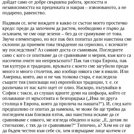
дойдат само от добре свършена работа, зрелостта и
независимостта на преценката и накрая – извоюваното, а не
подарено, равенство.
Надявам се, вече виждате в какво се състои моето простичко
кредо: преди да започнем да растем, необходимо е първо да
осъзнаем, че сме още зелени – без да се срамуваме от това.
Звучи елементарно, но все пак бих попитал дали наистина сме
склонни да приемем това твърдение на сериозно, с всичките
му последствия? Аз самият доста се съмнявам. Погледнете
само с кого се опитваме да се сравняваме и мерим, към кого са
насочени очите ни непрекъснато? Пак тая стара Европа, пак
тая култура и традиции, връзката с които сме загубили преди
много и много столетия, ако изобщо някога сме я имали. Или
Америка, която, ако и не чак толкова стара, е наследила
същите тия (липсващи ни) европейски традиции, т. е. се
различава от нас като оцет от олио. Наскоро, пътувайки в
София с такси, аз слушах ядните думи на шофьора, който се
оплакваше от мръсотията и безпорядъка („Има ли друга
столица в Европа, която да прилича на нашата?“). И, след като
предпазливо се опитах да намекна, че може би ще трябва да
погледнем към близкия изток, ако наистина искаме да се
сравняваме с някого, ме изгледа обидено и каза: „Е, дотам ли
стигнахме, с тях да се сравняваме?“ Типично, а? Хем ни се ще
да бъдем честни към себе си, хем извръщаме лице колчем се