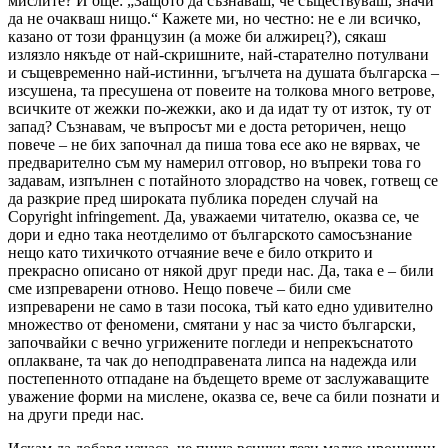
мислите? И още: „Защото да съзнаваш, че съществуваш, значи
да не очакваш нищо.“ Кажете ми, но честно: не е ли всичко,
казано от този французин (а може би алжирец?), сякаш
излязло някъде от най-скришните, най-старателно потулвани
и същевременно най-истинни, ъгълчета на душата българска –
изсушена, та пресушена от повеите на толкова много ветрове,
всичките от жежки по-жежки, ако и да идат ту от изток, ту от
запад? Съзнавам, че въпросът ми е доста реторичен, нещо
повече – не бих започнал да пиша това есе ако не вярвах, че
предварително съм му намерил отговор, но въпреки това го
задавам, изпълнен с потайното злорадство на човек, готвещ се
да разкрие пред широката публика пореден случай на
Copyright infringement. Да, уважаеми читателю, оказва се, че
дори и едно така неотделимо от българското самосъзнание
нещо като тихичкото отчаяние вече е било открито и
прекрасно описано от някой друг преди нас. Да, така е – били
сме изпреварени отново. Нещо повече – били сме
изпреварени не само в тази посока, тъй като едно удивително
множество от феномени, смятани у нас за чисто български,
започвайки с вечно угрижените погледи и непрекъснатото
оплакване, та чак до неподправената липса на надежда или
постепенното отпадане на бъдещето време от заслужаващите
уважение форми на мислене, оказва се, вече са били познати и
на други преди нас.