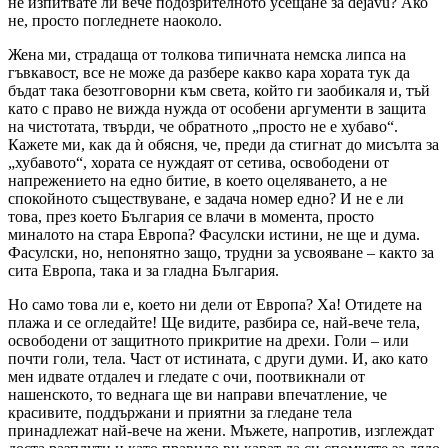
не изпитвате ли вече подозрителното усещане за déjаvu? Ако
не, просто погледнете наоколо.
Жена ми, страдаща от толкова типичната немска липса на
гъвкавост, все не може да разбере какво кара хората тук да
бъдат така безотговорни към света, който ги заобикаля и, тъй
като с право не вижда нужда от особени аргументи в защита
на чистотата, твърди, че обратното „просто не е хубаво“.
Кажете ми, как да ѝ обясня, че, преди да стигнат до мисълта за
„хубавото“, хората се нуждаят от сетива, освободени от
напрежението на едно битие, в което оцеляването, а не
спокойното съществуване, е задача номер едно? И не е ли
това, през което България се влачи в момента, просто
миналото на стара Европа? Фасулски истини, не ще и дума.
Фасулски, но, непонятно защо, трудни за усвояване – както за
сита Европа, така и за гладна България.
Но само това ли е, което ни дели от Европа? Ха! Отидете на
плажа и се огледайте! Ще видите, разбира се, най-вече тела,
освободени от защитното прикритие на дрехи. Голи – или
почти голи, тела. Част от истината, с други думи. И, ако като
мен идвате отдалеч и гледате с очи, поотвикнали от
нашенското, то веднага ще ви направи впечатление, че
красивите, поддържани и приятни за гледане тела
принадлежат най-вече на жени. Мъжете, напротив, изглеждат