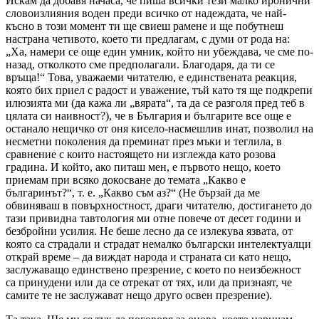
Искам да добавя начаса, че пиша всички тези малко иронични
словоизлияния воден преди всичко от надеждата, че най-
късно в този момент ти ще свиеш рамене и ще побутнеш
настрана четивото, което ти предлагам, с думи от рода на:
„Ха, намери се още един умник, който ни убеждава, че сме по-
назад, отколкото сме предполагали. Благодаря, да ти се
връща!“ Това, уважаеми читателю, е единствената реакция,
която бих приел с радост и уважение, тъй като тя ще подкрепи
илюзията ми (да кажа ли „вярата“, та да се разголя пред теб в
цялата си наивност?), че в България и българите все още е
останало нещичко от оня кисело-насмешлив инат, позволил на
несметни поколения да преминат през мъки и теглила, в
сравнение с които настоящето ни изглежда като розова
градина. И който, ако питаш мен, е първото нещо, което
приемам при всяко докосване до темата „Какво е
българинът?“, т. е. „Какво съм аз?“ (Не бързай да ме
обвиняваш в повърхностност, драги читателю, достигането до
тази привидна тавтология ми отне повече от десет години и
безбройни усилия. Не беше лесно да се излекува язвата, от
която са страдали и страдат немалко български интелектуалци
открай време – да виждат народа и страната си като нещо,
заслужаващо единствено презрение, с което по неизбежност
са принудени или да се отрекат от тях, или да признаят, че
самите те не заслужават нещо друго освен презрение).