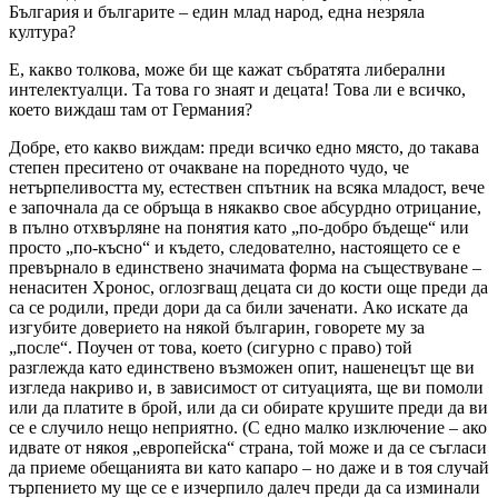
България и българите – един млад народ, една незряла
култура?
Е, какво толкова, може би ще кажат събратята либерални
интелектуалци. Та това го знаят и децата! Това ли е всичко,
което виждаш там от Германия?
Добре, ето какво виждам: преди всичко едно място, до такава
степен преситено от очакване на поредното чудо, че
нетърпеливостта му, естествен спътник на всяка младост, вече
е започнала да се обръща в някакво свое абсурдно отрицание,
в пълно отхвърляне на понятия като „по-добро бъдеще“ или
просто „по-късно“ и където, следователно, настоящето се е
превърнало в единствено значимата форма на съществуване –
ненаситен Хронос, оглозгващ децата си до кости още преди да
са се родили, преди дори да са били заченати. Ако искате да
изгубите доверието на някой българин, говорете му за
„после“. Поучен от това, което (сигурно с право) той
разглежда като единствено възможен опит, нашенецът ще ви
изгледа накриво и, в зависимост от ситуацията, ще ви помоли
или да платите в брой, или да си обирате крушите преди да ви
се е случило нещо неприятно. (С едно малко изключение – ако
идвате от някоя „европейска“ страна, той може и да се съгласи
да приеме обещанията ви като капаро – но даже и в тоя случай
търпението му ще се е изчерпило далеч преди да са изминали