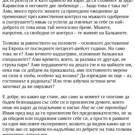
доста разплути и като правило ви карат да си спомняте за дядо
Каравелов и неговите две любеници … Защо това е така ли?
Ами, много просто: жените са принудени ежедневно да
преминават през качествения контрол на мъжкото одобрение
и (хитрушите!) някак са успели да извлекат за себе си най-
доброто от това инак тъй непосилно бреме. Мъжете,
напротив, са свободни от контрол – те живеят на Балканите.
Толкова за равенството на половете – основното достижение
на Европа от последните петдесет-шейсет години. Но само
това ли е? Ами вечното надхитряне, основният балкански
специалитет? Ами времето, което, за разлика от другаде, не
струва пари? Ами пердашенето на децата (че и на майките им,
нека пак си дойдем на приказката), ами постоянното мерене
на сили и злоба, особено зад волана? Да изреждам ли още – аз,
гостенинът в родината? Или тези азбучни истини вече
започват да ви омръзват?
Е добре, но какво ще стане, ако само за момент се опитаме да
бъдем безпощадни със себе си и произнесем думите, които
инак ни карат да подскачаме и насън:
Ние не сме европейци!
Имам пред вид да ги произнесем без предизвикателство, не за
да обидим или подразним самите себе си, а просто в рамките
на един мисловен експеримент, колкото да видим какво ще се
случи ако се заровим по-надълбоко из дебрите на това толкова
неприятно допускане.