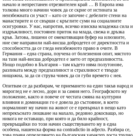
начало и непрестанен отрезвителен край … В Европа има
толкова много начини човек да се скрие от истината за
неизбежната си участ – като се започне с дебелите стени на
манастирите и се свърши с кръглите суми на социалните
осигуровки. У нас, напротив, всичко изисква младежка сила и
издръжливост, постоянен приток на млада, свежа и дръзка
кръв. Затова, лишени от омекотяващия буфер на илюзиите,
ние сме направили най-висша добродетел от директността и
способността да се гледа неизбежното право в очите. В
Германия – една страна, поучена от болезнения опит, мястото
на тази най-висша добродетел е заето от предпазливостта.
Нищо подобно в България – там където няма полутонове,
разликата между предпазливост и страхливост е твърде
нищожна, за да си струва човек да си губи времето с нея.
Опитвам се да разбирам, че приемането на един такъв народ и
мироглед не е лесно, дори и за самия него. Географското му
положение, както и повече от честата смяна на културни
влияния и доминации го е довела до състояние, в което
нормалният му начин на живот се е превърнал в нещо като
непрекъснато люшкане на махало, редовно докосващо, но
никога не оставащо, при която и да било крайност,
превръщайки по този начин съществуването му в една
особена, нашенска форма на contradictio in adjecto. Разбира се,
това прави определянето на българския характер доста трудно