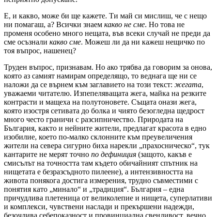
Е, и какво, може би ще кажете. Ти май си мислиш, че с нещо
ни помагаш, а? Всички знаем
какво не сме
. Но това не
променя особено много нещата, във всеки случай не преди да
сме осъзнали
какво сме
. Можеш ли да ни кажеш нещичко по
тоя въпрос, нашенец?
Труден въпрос, признавам. Но ако трябва да говорим за онова,
която аз самият намирам определящо, то веднага ще ни се
наложи да се върнем към заглавието на този текст:
жегата
,
уважаеми читателю. Изпепеляващата жега, майка на резките
контрасти и мащеха на полутоновете. Същата онази жега,
която изостря сетивата до болка и чиято безогледна щедрост
много често граничи с разсипничество. Природата на
България, както и нейните жители, предлагат красота в едно
изобилие, което по-малко склонните към преувеличения
жители на севера сигурно биха нарекли „прахосническо“, тук
кантарите не мерят точно
по дефиниция
(защото, какъв е
смисълът на точността там където обичайният спътник на
нищетата е безразсъдното пилеене), а интензивността на
живота понякога достига измерения, трудно съвместими с
понятия като „минало“ и „традиция“. България – една
причудлива плетеница от великолепие и нищета, суперлативи
и комплекси, чувствени наслади и прекършени надежди,
безочлива себепоказност и провинциална свенливост, вечно