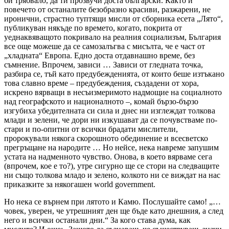
би трябвало, да ти прозвучи доста български. Както и
повечето от останалите безобразно красиви, разжарени, не
иронични, страстно туптящи мисли от сборника есета „Лято“,
публикуван някъде по времето, когато, покрита от
уеднаквяващото покривало на реалния социализъм, България
все още можеше да се самозалъгва с мисълта, че е част от
„хладната“ Европа. Едно доста отдавнашно време, без
съмнение. Впрочем, зависи … Зависи от гледната точка,
разбира се, тъй като предубежденията, от които беше изтъкано
това славно време – предубеждения, създадени от хора,
искрено вярващи в несъизмеримото надмощие на социалното
над географското и националното –, комай бързо-бързо
изгубиха убедителната си сила и днес ни изглеждат толкова
млади и зелени, че дори ни изкушават да се почувстваме по-
стари и по-опитни от всички брадати мислители,
пророкували някога скорошното обединение и всесветско
прегръщане на народите … Но нейсе, нека навреме запушим
устата на надменното чувство. Онова, в което вярваме сега
(впрочем, кое е то?), утре сигурно ще се стори на следващите
ни също толкова младо и зелено, колкото ни се виждат на нас
приказките за някогашен world government.
Но нека се върнем при лятото и Камю. Послушайте само! „…
човек, уверен, че утрешният ден ще бъде като днешния, а след
него и всички останали дни.“ За кого става дума, как