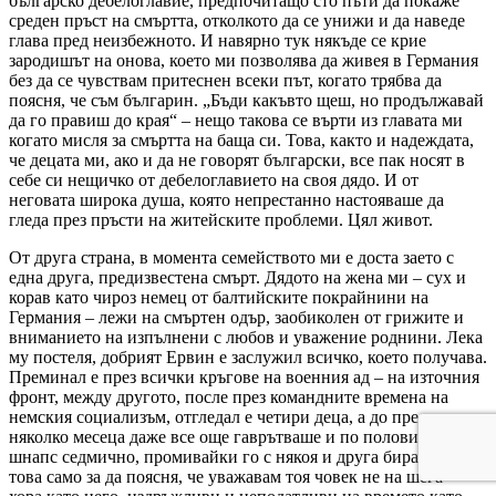
българско дебелоглавие, предпочитащо сто пъти да покаже
среден пръст на смъртта, отколкото да се унижи и да наведе
глава пред неизбежното. И навярно тук някъде се крие
зародишът на онова, което ми позволява да живея в Германия
без да се чувствам притеснен всеки път, когато трябва да
поясня, че съм българин. „Бъди какъвто щеш, но продължавай
да го правиш до края“ – нещо такова се върти из главата ми
когато мисля за смъртта на баща си. Това, както и надеждата,
че децата ми, ако и да не говорят български, все пак носят в
себе си нещичко от дебелоглавието на своя дядо. И от
неговата широка душа, която непрестанно настояваше да
гледа през пръсти на житейските проблеми. Цял живот.
От друга страна, в момента семейството ми е доста заето с
една друга, предизвестена смърт. Дядото на жена ми – сух и
корав като чироз немец от балтийските покрайнини на
Германия – лежи на смъртен одър, заобиколен от грижите и
вниманието на изпълнени с любов и уважение роднини. Лека
му постеля, добрият Ервин е заслужил всичко, което получава.
Преминал е през всички кръгове на военния ад – на източния
фронт, между другото, после през командните времена на
немския социализъм, отгледал е четири деца, а до преди
няколко месеца даже все още гаврътваше и по половинка
шнапс седмично, промивайки го с някоя и друга бира. Казвам
това само за да поясня, че уважавам тоя човек не на шега –