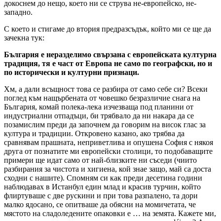
докоснем до нещо, което ни се струва не-европейско, не-
западно.
С което и стигаме до втория предразсъдък, който ми се ще да
зачекна тук:
България е неразделимо свързана с европейската културна
традиция, тя е част от Европа не само по географски, но и
по исторически и културни признаци.
Хм, а дали всъщност това се разбира от само себе си? Всеки
поглед към нащърбената от човешко безразличие снага на
България, комай полека-лека изчезваща под планини от
индустриални отпадъци, би трябвало да ни накара да се
позамислим преди да започнем да говорим на висок глас за
култура и традиции. Откровено казано, ако трябва да
сравнявам прашната, неприветлива и опушена София с някоя
друга от познатите ми европейски столици, то подобаващите
примери ще идат само от най-близките ни съседи (чиито
разбирания за чистота и хигиена, кой знае защо, май са доста
сходни с нашите). Спомням си как преди десетина години
наблюдавах в Истанбул един млад и красив турчин, който
флиртуваше с две рускини и при това разпалено, та дори
малко ядосано, се опитваше да обясни на момичетата, че
мястото на сладоледените опаковки е … на земята. Кажете ми,