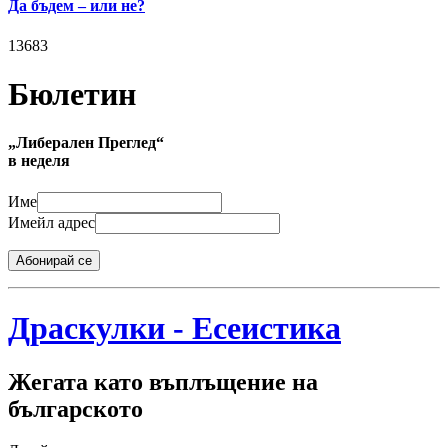
Да бъдем – или не?
13683
Бюлетин
„Либерален Преглед“
в неделя
Име
Имейл адрес
Абонирай се
Драскулки - Есеистика
Жегата като въплъщение на
българското