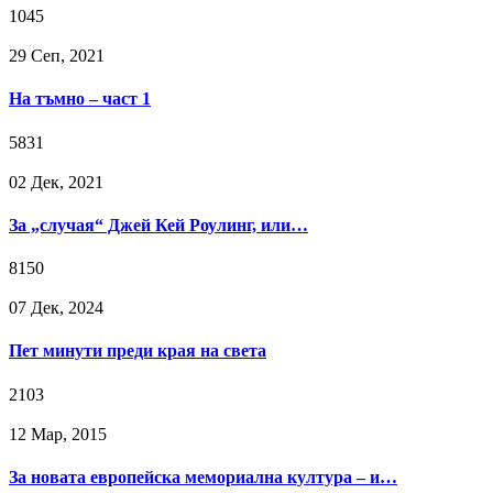
1045
29 Сeп, 2021
На тъмно – част 1
5831
02 Дек, 2021
За „случая“ Джей Кей Роулинг, или…
8150
07 Дек, 2024
Пет минути преди края на света
2103
12 Мар, 2015
За новата европейска мемориална култура – и…