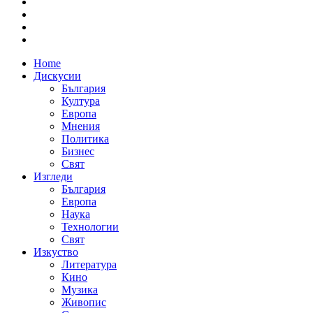
Home
Дискусии
България
Култура
Европа
Мнения
Политика
Бизнес
Свят
Изгледи
България
Европа
Наука
Технологии
Свят
Изкуство
Литература
Кино
Музика
Живопис