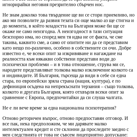
игнорирайки неговия презрително сбърчен нос.
Не знам доколко това твърдение ще ви се стори приемливо, но
ако ми позволите да развия тезата си още малко аз ще стигна и
до момента, в който младостта на България може би ще се
окаже не само неизгодна. А неизгодност в тази ситуация
безспорно има, но според мен тя идва не от факта, че сме
такива, каквито сме, а само от опитите ни да се представим
като нещо по-различно, особено в собствените си очи. Добре
известно е, че всеки опит за изкривяване и нагаждане на
реалността към някакви собствени представи води до
психически проблеми – и в това отношение, струва ми се,
народите представляват толкова малко изключение колкото са
и индивидите. И България, търсеща да види в себе си една
стара, по европейски зряла страна (нация, култура), е по
дефиниция осъдена на непрекъснати терзания – също толкова,
колкото и другата България, която отхвърля всеки опит за
сравнение с Европа, предпочитайки да си слуша чалгата.
Не е ли вече време за една национална психотерапия?
Отново реторичен въпрос, отново предпоставян отговор. И
все пак, нека предположим, че ми дарявате малко
интелектуален кредит и сте склонни да проследите заедно с
мен следствията от това не съвсем лицеприятно допускане: