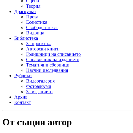
Сцена
Теория
Драскулки
Проза
Есеистика
Свободен текст
Видрица
Библиотека
За проекта...
Авторски книги
Годишници на списанието
Справочник на изданието
Тематични сборници
Научни изследвания
Рубрики
Видеогалерия
Фотоалбуми
За изданието
Архив
Контакт
От същия автор