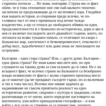
старинно потекло … Не знам, повтарям. Струва ми се факт
обаче, че в това отношение ние сме най-малкото типично
заслепени (и продължаващи да се заслепяват) хора. Гледайки
към нашата история, аз откривам преди всичко, че по-
голямата част от нея е преминала под нечие чуждо
владичество, а що се отнася до свободната обмяна на идеи,
продължителността ѝ е буквално не-историческа, дори и ако в
нея се включат последните десет-дванайсет години, които, по
логиката на всяко тукашно начало, се отличават по-скоро с
балкански жар, хаотичност и безкомпромисност, отколкото с
добър вкус, задълбоченост или даже инак не липсващото ни
остроумие.
България – една стара страна? Или, с други думи: България –
една зряла страна? Не знам какво мислите вие, но при
слушането на такива думи аз съм склонен да се смея. Не е ли
всъщност факт, че всички страни на Балканите са безобразно
млади независимо от факта с колко старинен произход могат
да се накичат (да ме прощават съседите гърци, но аз включвам
и тях в това число). Всички ние имаме задачата да
надживяваме не съвсем приятната реалност на едно
историческо развитие, свързано с култура и традиции, силно
различаващи се от онези, които определят настоящето на
континента, към който принадлежим географски – и към
който с все сили се стремим да се причислим, упорито