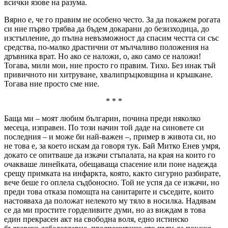
всички язове на разума.
Вярно е, че го правим не особено често. За да покажем рогата
си ние първо трябва да бъдем докарани до безизходица, до
изстъпление, до пълна невъзможност да спасим честта си със
средства, по-малко драстични от мълчаливо положения на
дръвника врат. Но ако се наложи, о, ако само се наложи!
Тогава, мили мои, ние просто го правим. Тихо. Без инак тъй
привичното ни хитруване, хвалипръцковщина и кръшкане.
Тогава ние просто сме ние.
* * *
Баща ми – моят любим българин, почина преди няколко
месеца, изправен. По този начин той даде на синовете си
последния – и може би най-важен –, пример в живота си, но
не това е, за което искам да говоря тук. Бай Митко Енев умря,
докато се опитваше да изкачи стъпалата, на края на които го
очакваше линейката, обещаваща спасение или поне надежда
срещу примката на инфаркта, която, както сигурно разбирате,
вече беше го оплела съдбоносно. Той не успя да се изкачи, но
преди това отказа помощта на санитарите и съседите, които
настояваха да положат нелекото му тяло в носилка. Надявам
се да ми простите горделивите думи, но аз виждам в това
един прекрасен акт на свободна воля, едно истинско