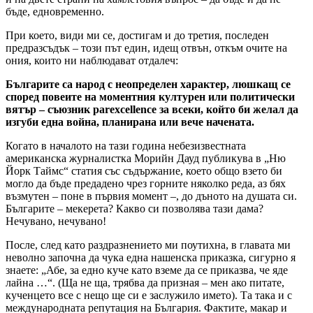
бъде, едновременно.
При което, види ми се, достигам и до третия, последен
предразсъдък – този път един, идещ отвън, откъм очите на
ония, които ни наблюдават отдалеч:
Българите са народ с неопределен характер, люшкащ се
според повеите на моментния културен или политически
вятър – съюзник
parexcellence
за всеки, който би желал да
изгуби една война, планирана или вече начената.
Когато в началото на тази година небезизвестната
американска журналистка Морийн Дауд публикува в „Ню
Йорк Таймс“ статия със съдържание, което общо взето би
могло да бъде предадено чрез горните няколко реда, аз бях
възмутен – поне в първия момент –, до дъното на душата си.
Българите – мекерета? Какво си позволява тази дама?
Нечувано, нечувано!
После, след като раздразнението ми поутихна, в главата ми
неволно започна да чука една нашенска приказка, сигурно я
знаете: „Абе, за едно куче като вземе да се приказва, че яде
лайна …“. (Ща не ща, трябва да призная – мен ако питате,
кученцето все с нещо ще си е заслужило името). Та така и с
международната репутация на България. Фактите, макар и