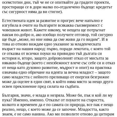
осемстотин дни, тъй че не се опитвайте да градите проекти,
простиращи се в дори малко по-отдалечено бъдеще: кредитът
със сигурност няма да ви стигне).
Естествената идея за развитие и прогрес вече напълно е
изгубила в очите на българите всякаква съизмеримост с
човешкия живот. Кажете някому, че нещата ще потръгнат
накъм по-добро и, ако изобщо получите отговор, той сигурно
ще бъде „може, но ние няма да сме живи да го видим“. И в
това аз отново виждам едно указание за младенческата
възраст на нашия народ: първо, поради лекотата, с която той
се отказва от всички поуки на привидно тъй дългата си
история и, второ, защото доброволният отказ от мисълта за
някакво бъдеще (което с неизбежност влече със себе си и отказ
от неща като духовно развитие, мъдрост и опит) на практика
означава едно обричане на идеята за вечна младост – защото
само младостта с нейното преливащо от енергия безгрижие
може да оцелее в един свят, в който няма място за нещо друго
освен преклонение пред силата на съдбата.
България, значи, е млада и незряла. Може би, пък и кой ли му
пука? Именно, именно. Отказът от поуките на старостта,
колкото и временен да е по самата си природа, все пак е нещо
реално, нещо, с което може да се започне. Младостта, както
знаем, е не само наивна. Ако ми позволите отново да цитирам