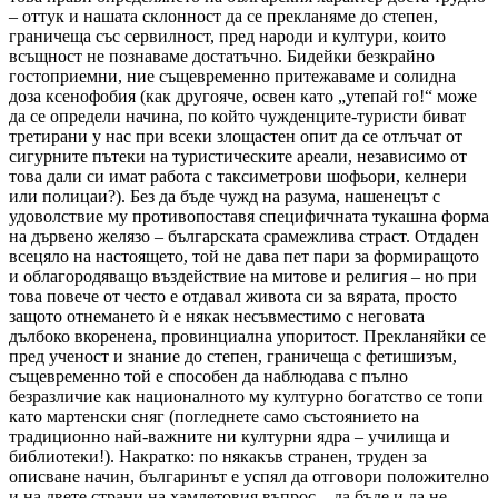
– оттук и нашата склонност да се прекланяме до степен,
граничеща със сервилност, пред народи и култури, които
всъщност не познаваме достатъчно. Бидейки безкрайно
гостоприемни, ние същевременно притежаваме и солидна
доза ксенофобия (как другояче, освен като „утепай го!“ може
да се определи начина, по който чужденците-туристи биват
третирани у нас при всеки злощастен опит да се отлъчат от
сигурните пътеки на туристическите ареали, независимо от
това дали си имат работа с таксиметрови шофьори, келнери
или полицаи?). Без да бъде чужд на разума, нашенецът с
удоволствие му противопоставя специфичната тукашна форма
на дървено желязо – българската срамежлива страст. Отдаден
всецяло на настоящето, той не дава пет пари за формиращото
и облагородяващо въздействие на митове и религия – но при
това повече от често е отдавал живота си за вярата, просто
защото отнемането ѝ е някак несъвместимо с неговата
дълбоко вкоренена, провинциална упоритост. Прекланяйки се
пред ученост и знание до степен, граничеща с фетишизъм,
същевременно той е способен да наблюдава с пълно
безразличие как националното му културно богатство се топи
като мартенски сняг (погледнете само състоянието на
традиционно най-важните ни културни ядра – училища и
библиотеки!). Накратко: по някакъв странен, труден за
описване начин, българинът е успял да отговори положително
и на двете страни на хамлетовия въпрос – да бъде и да не