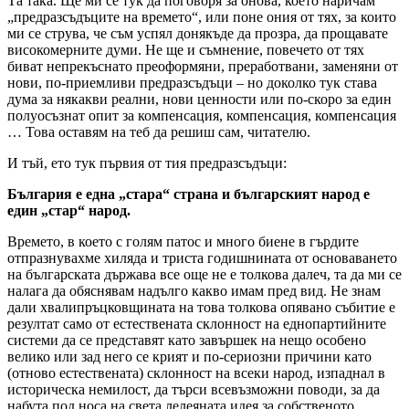
Та така. Ще ми се тук да поговоря за онова, което наричам
„предразсъдъците на времето“, или поне ония от тях, за които
ми се струва, че съм успял донякъде да прозра, да прощавате
високомерните думи. Не ще и съмнение, повечето от тях
биват непрекъснато преоформяни, преработвани, заменяни от
нови, по-приемливи предразсъдъци – но доколко тук става
дума за някакви реални, нови ценности или по-скоро за един
полуосъзнат опит за компенсация, компенсация, компенсация
… Това оставям на теб да решиш сам, читателю.
И тъй, ето тук първия от тия предразсъдъци:
България е една „стара“ страна и българският народ е
един „стар“ народ.
Времето, в което с голям патос и много биене в гърдите
отпразнувахме хиляда и триста годишнината от основаването
на българската държава все още не е толкова далеч, та да ми се
налага да обяснявам надълго какво имам пред вид. Не знам
дали хвалипръцковщината на това толкова опявано събитие е
резултат само от естествената склонност на еднопартийните
системи да се представят като завършек на нещо особено
велико или зад него се крият и по-сериозни причини като
(отново естествената) склонност на всеки народ, изпаднал в
историческа немилост, да търси всевъзможни поводи, за да
набута под носа на света лелеяната идея за собственото