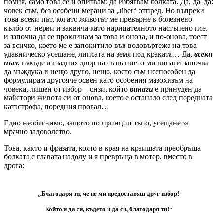
помня, само това се и опитвам: да избягвам болката. Да, да, да:
човек съм, без особени мераци за „über“ отпред. Но въпреки
това всеки път, когато животът ме превърне в болезнено
кълбо от нерви и заквича като нарицателното настъпено псе,
и започна да се проклинам за това и онова, и по-онова, тоест
за всичко, което ме е запокитило във водовъртежа на това
удавническо усещане, липсата на земя под краката… Да,
всеки
път
, някъде из задния двор на съзнанието ми винаги започва
да мъждука и нещо друго, нещо, което съм неспособен да
формулирам другояче освен като особения мазохизъм на
човека, лишен от избор – онзи, който
винаги
е принуден да
майстори живота си от онова, което е останало след поредната
катастрофа, поредния провал…
Едно необяснимо, защото по принцип тъпо, усещане за
мрачно задоволство.
Това, както и фразата, която в края на краищата преобръща
болката с главата надолу и я превръща в мотор, вместо в
дрога:
„Благодаря ти, че не ми предоставяш друг избор!
Който и да си, където и да си, благодаря ти!“