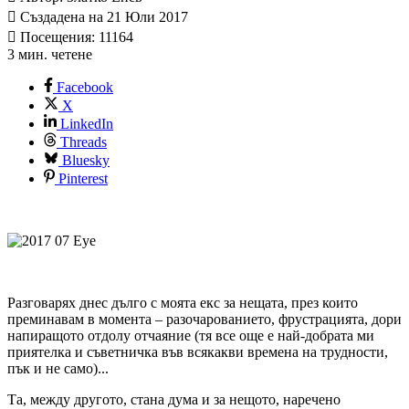
Създадена на 21 Юли 2017
Посещения: 11164
3 мин. четене
Facebook
X
LinkedIn
Threads
Bluesky
Pinterest
Разговарях днес дълго с моята екс за нещата, през които
преминавам в момента – разочарованието, фрустрацията, дори
напиращото отдолу отчаяние (тя все още е най-добрата ми
приятелка и съветничка във всякакви времена на трудности,
пък и не само)...
Та, между другото, стана дума и за нещото, наречено