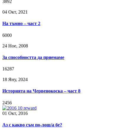
3892
04 Окт, 2021
На тъмно – част 2
6000
24 Ное, 2008
За способността да приемаме
16287
18 Яну, 2024
Историята на Червенокоска – част 8
2456
01 Окт, 2016
Аз с какво съм по-лош/а бе?