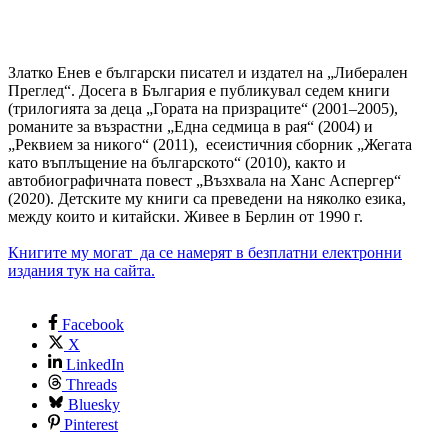
Златко Енев е български писател и издател на „Либерален
Преглед“. Досега в България е публикувал седем книги
(трилогията за деца „Гората на призраците“ (2001–2005),
романите за възрастни „Една седмица в рая“ (2004) и
„Реквием за никого“ (2011), есеистичния сборник „Жегата
като въплъщение на българското“ (2010), както и
автобиографичната повест „Възхвала на Ханс Аспергер“
(2020). Детските му книги са преведени на няколко езика,
между които и китайски. Живее в Берлин от 1990 г.
Книгите му могат да се намерят в безплатни електронни
издания тук на сайта.
Facebook
X
LinkedIn
Threads
Bluesky
Pinterest