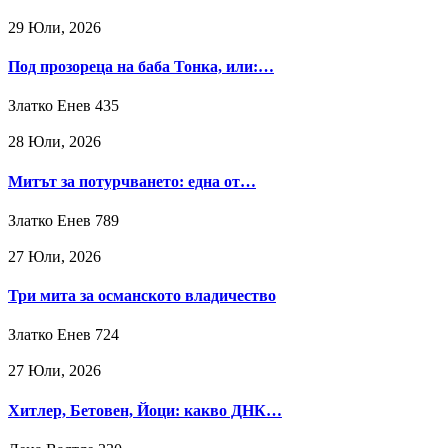
29 Юли, 2026
Под прозореца на баба Тонка, или:…
Златко Енев
435
28 Юли, 2026
Митът за потурчването: една от…
Златко Енев
789
27 Юли, 2026
Три мита за османското владичество
Златко Енев
724
27 Юли, 2026
Хитлер, Бетовен, Йоци: какво ДНК…