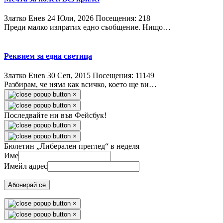
Златко Енев
24 Юли, 2026
Посещения: 218
Преди малко изпратих едно съобщение. Нищо…
Реквием за една светица
Златко Енев
30 Сeп, 2015
Посещения: 11149
Разбирам, че няма как всичко, което ще ви…
×
×
Последвайте ни във Фейсбук!
×
×
Бюлетин „Либерален преглед“ в неделя
Име
Имейл адрес
Абонирай се
×
×