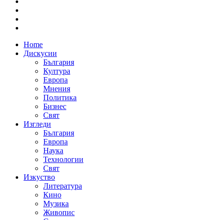
Home
Дискусии
България
Култура
Европа
Мнения
Политика
Бизнес
Свят
Изгледи
България
Европа
Наука
Технологии
Свят
Изкуство
Литература
Кино
Музика
Живопис