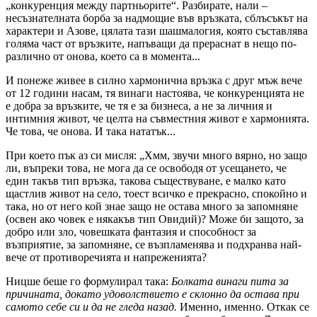
„конкуренция между партньорите“. Разбирате, нали –
несъзнателната борба за надмощие във връзката, сблъсъкът на
характери и Азове, цялата тази шашмалогия, която съставлява
голяма част от връзките, напъващи да прераснат в нещо по-
различно от онова, което са в момента...
И понеже живее в силно хармонична връзка с друг мъж вече
от 12 години насам, тя винаги настоява, че конкуренцията не
е добра за връзките, че тя е за бизнеса, а не за личния и
интимния живот, че целта на съвместния живот е хармонията.
Че това, че онова. И така нататък...
При което пък аз си мисля: „Хмм, звучи много вярно, но защо
ли, въпреки това, не мога да се освободя от усещането, че
един такъв тип връзка, такова съществуване, е малко като
щастлив живот на село, тоест всичко е прекрасно, спокойно и
така, но от него кой знае защо не остава много за запомняне
(освен ако човек е някакъв тип Овидий)? Може би защото, за
добро или зло, човешката фантазия и способност за
възприятие, за запомняне, се възпламенява и подхранва най-
вече от противоречията и напреженията?
Ницше беше го формулирал така:
Болката винаги пита за
причината, докато удоволствието е склонно да остава при
самото себе си и да не гледа назад.
Именно, именно. Откак се