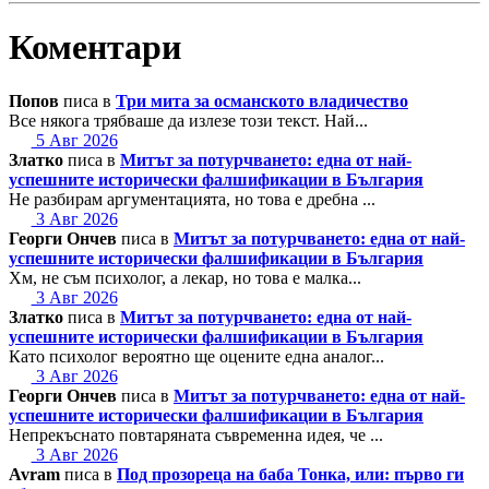
Коментари
Попов
писа в
Три мита за османското владичество
Все някога трябваше да излезе този текст. Най...
5 Авг 2026
Златко
писа в
Митът за потурчването: една от най-
успешните исторически фалшификации в България
Не разбирам аргументацията, но това е дребна ...
3 Авг 2026
Георги Ончев
писа в
Митът за потурчването: една от най-
успешните исторически фалшификации в България
Хм, не съм психолог, а лекар, но това е малка...
3 Авг 2026
Златко
писа в
Митът за потурчването: една от най-
успешните исторически фалшификации в България
Като психолог вероятно ще оцените една аналог...
3 Авг 2026
Георги Ончев
писа в
Митът за потурчването: една от най-
успешните исторически фалшификации в България
Непрекъснато повтаряната съвременна идея, че ...
3 Авг 2026
Avram
писа в
Под прозореца на баба Тонка, или: първо ги