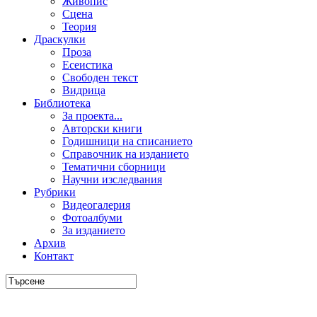
Живопис
Сцена
Теория
Драскулки
Проза
Есеистика
Свободен текст
Видрица
Библиотека
За проекта...
Авторски книги
Годишници на списанието
Справочник на изданието
Тематични сборници
Научни изследвания
Рубрики
Видеогалерия
Фотоалбуми
За изданието
Архив
Контакт