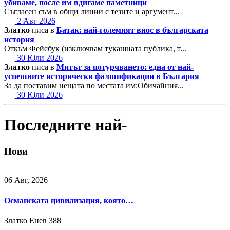
убиваме, после им вдигаме паметници
Съгласен съм в общи линии с тезите и аргумент...
2 Авг 2026
Златко
писа в
Батак: най-големият внос в българската
история
Откъм Фейсбук (изключвам тукашната публика, т...
30 Юли 2026
Златко
писа в
Митът за потурчването: една от най-
успешните исторически фалшификации в България
За да поставим нещата по местата им:Обичайния...
30 Юли 2026
Последните най-
Нови
06 Авг, 2026
Османската цивилизация, която…
Златко Енев
388