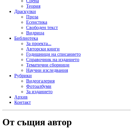
Сцена
Теория
Драскулки
Проза
Есеистика
Свободен текст
Видрица
Библиотека
За проекта...
Авторски книги
Годишници на списанието
Справочник на изданието
Тематични сборници
Научни изследвания
Рубрики
Видеогалерия
Фотоалбуми
За изданието
Архив
Контакт
От същия автор