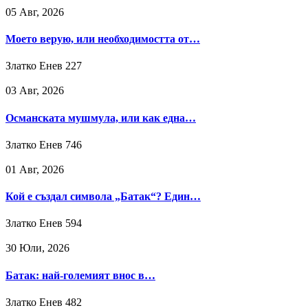
05 Авг, 2026
Моето верую, или необходимостта от…
Златко Енев
227
03 Авг, 2026
Османската мушмула, или как една…
Златко Енев
746
01 Авг, 2026
Кой е създал символа „Батак“? Един…
Златко Енев
594
30 Юли, 2026
Батак: най-големият внос в…
Златко Енев
482