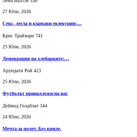
Лена Валтле
330
27 Юли, 2026
Секс, легла и кървави екзекуции:…
Крис Трайхорн
741
25 Юли, 2026
Демокрация на хлебарките:…
Арундати Рой
423
25 Юли, 2026
Футболът принадлежи на нас
Дейвид Голдблат
344
24 Юли, 2026
Мечта за полет. Без криле.