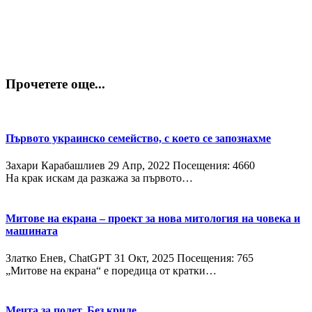
Прочетете още...
Първото украинско семейство, с което се запознахме
Захари Карабашлиев
29 Апр, 2022
Посещения: 4660
На крак искам да разкажа за първото…
Митове на екрана – проект за нова митология на човека и
машината
Златко Енев, ChatGPT
31 Окт, 2025
Посещения: 765
„Митове на екрана“ е поредица от кратки…
Мечта за полет. Без криле.