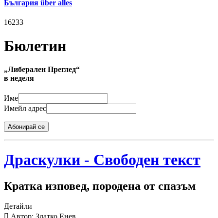
България über alles
16233
Бюлетин
„Либерален Преглед“
в неделя
Име
Имейл адрес
Абонирай се
Драскулки - Свободен текст
Кратка изповед, породена от спазъм
Детайли
Автор: Златко Енев