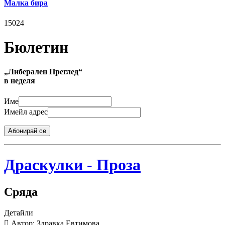
Малка бира
15024
Бюлетин
„Либерален Преглед“
в неделя
Име
Имейл адрес
Абонирай се
Драскулки - Проза
Сряда
Детайли
Автор: Здравка Евтимова