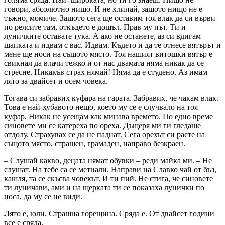
говори, абсолютно нищо. И не хлипай, защото нищо не е
тъжно, момиче. Защото сега ще оставим тоя влак да си върви
по релсите там, откъдето е дошъл. Прав му път. Ти и
луничките оставате тука. А ако не останете, аз си вдигам
шапката и идвам с вас. Идвам. Където и да те отнесе вятърът и
мене ще носи на същото място. Тоя нашият витошки вятър е
свикнал да влачи тежко и от нас двамата няма никак да се
стресне. Никакъв страх нямай! Няма да е студено. Аз имам
лято за двайсет и осем човека.
Тогава си забравих куфара на гарата. Забравих, че чакам влак.
Това е най-хубавото нещо, което му се е случвало на тоя
куфар. Никак не усещам как минава времето. По едно време
синовете ми се катереха по ореха. Дъщеря ми ги гледаше
отдолу. Страхувах се да не паднат. Сега орехът си расте на
същото място, страшен, грамаден, направо безкраен.
– Слушай какво, децата нямат обувки – реди майка ми. – Не
слушат. На тебе са се метнали. Направи на Славко чай от бъз,
кашля, та се скъсва човекът. И ти пий. Не стига, че синовете
ти луничави, ами и на щерката ти се показаха лунички по
носа, да му се не види.
Лято е, юли. Страшна горещина. Сряда е. От двайсет години
все е сряда.