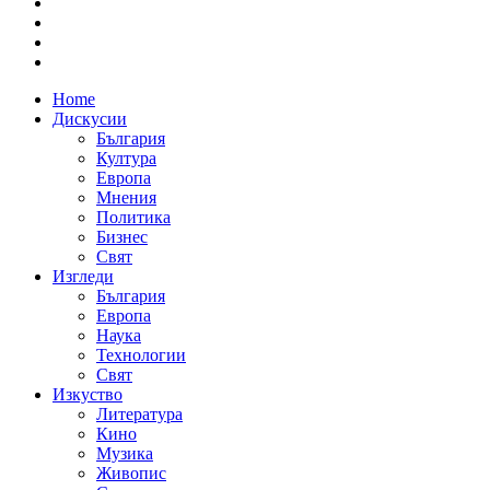
Home
Дискусии
България
Култура
Европа
Мнения
Политика
Бизнес
Свят
Изгледи
България
Европа
Наука
Технологии
Свят
Изкуство
Литература
Кино
Музика
Живопис