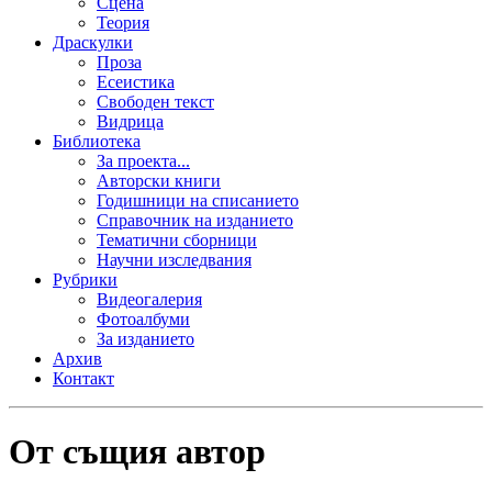
Сцена
Теория
Драскулки
Проза
Есеистика
Свободен текст
Видрица
Библиотека
За проекта...
Авторски книги
Годишници на списанието
Справочник на изданието
Тематични сборници
Научни изследвания
Рубрики
Видеогалерия
Фотоалбуми
За изданието
Архив
Контакт
От същия автор