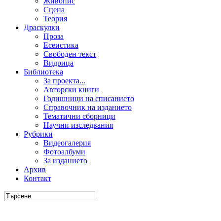
Живопис
Сцена
Теория
Драскулки
Проза
Есеистика
Свободен текст
Видрица
Библиотека
За проекта...
Авторски книги
Годишници на списанието
Справочник на изданието
Тематични сборници
Научни изследвания
Рубрики
Видеогалерия
Фотоалбуми
За изданието
Архив
Контакт