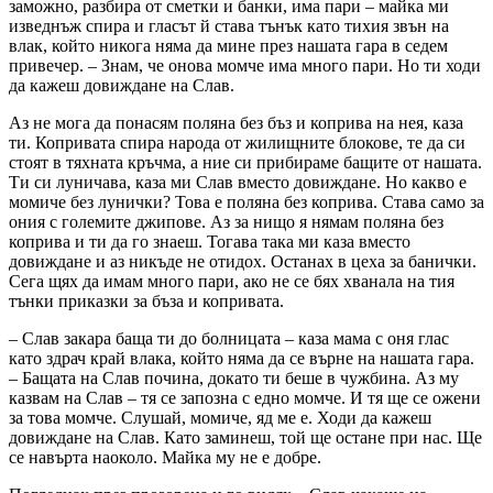
заможно, разбира от сметки и банки, има пари – майка ми
изведнъж спира и гласът й става тънък като тихия звън на
влак, който никога няма да мине през нашата гара в седем
привечер. – Знам
,
че онова момче има много пари. Но ти ходи
да кажеш довиждане на Слав.
Аз не мога да понасям поляна без бъз и коприва на нея, каза
ти. Копривата спира народа от жилищните блокове, те да си
стоят в тяхната кръчма, а ние си прибираме бащите от нашата.
Ти си луничава, каза ми Слав вместо довиждане. Но какво е
момиче без лунички? Това е поляна без коприва. Става само за
ония с големите джипове. Аз за нищо я нямам поляна без
коприва и ти да го знаеш. Тогава така ми каза вместо
довиждане и аз никъде не отидох. Останах в цеха за банички.
Сега щях да имам много пари, ако не се бях хванала на тия
тънки приказки за бъза и копривата.
– Слав закара баща ти до болницата – каза мама с оня глас
като здрач край влака, който няма да се върне на нашата гара.
– Бащата на Слав почина, докато ти беше в чужбина. Аз му
казвам на Слав – тя се запозна с едно момче. И тя ще се ожени
за това момче. Слушай, момиче, яд ме е. Ходи да кажеш
довиждане на Слав. Като заминеш, той ще остане при нас. Ще
се навърта наоколо. Майка му не е добре.