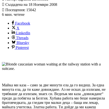
Създадена на 18 Ноември 2008
Посещения: 15042
6 мин. четене
Facebook
X
LinkedIn
Threads
Bluesky
Pinterest
Майка ми каза – само за две минути ела да го видиш. За една
минута ела, да ти каже довиждане. Аз не исках да излизам, не
трябваше да излизам, знаех си. Веднъж ми каза „довиждане“
преди да побягна за Белгия. Хубава работа ми беше намерила
братовчедката, да гледам три малки деца – баща им лекар,
майката учителка. Златна работа. Ти дойде да ми кажеш