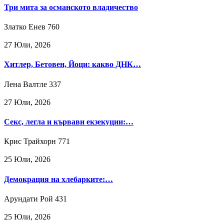
Три мита за османското владичество
Златко Енев
760
27 Юли, 2026
Хитлер, Бетовен, Йоци: какво ДНК…
Лена Валтле
337
27 Юли, 2026
Секс, легла и кървави екзекуции:…
Крис Трайхорн
771
25 Юли, 2026
Демокрация на хлебарките:…
Арундати Рой
431
25 Юли, 2026