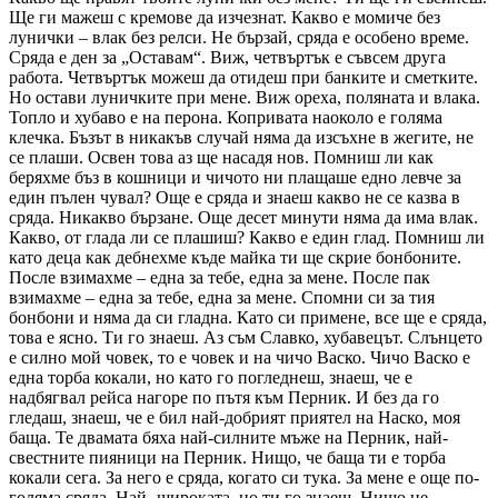
Ще ги мажеш с кремове да изчезнат. Какво е момиче без
лунички – влак без релси. Не бързай, сряда е особено време.
Сряда е ден за „Оставам“. Виж, четвъртък е съвсем друга
работа. Четвъртък можеш да отидеш при банките и сметките.
Но остави луничките при мене. Виж ореха, поляната и влака.
Топло и хубаво е на перона. Копривата наоколо е голяма
клечка. Бъзът в никакъв случай няма да изсъхне в жегите, не
се плаши. Освен това аз ще насадя нов. Помниш ли как
беряхме бъз в кошници и чичото ни плащаше едно левче за
един пълен чувал? Още е сряда и знаеш какво не се казва в
сряда. Никакво бързане. Още десет минути няма да има влак.
Какво, от глада ли се плашиш? Какво е един глад. Помниш ли
като деца как дебнехме къде майка ти ще скрие бонбоните.
После взимахме – една за тебе, една за мене. После пак
взимахме – една за тебе, една за мене. Спомни си за тия
бонбони и няма да си гладна. Като си при
мене, все ще е сряда,
това е ясно. Ти го знаеш. Аз съм Славко, хубавецът. Слънцето
е силно мой човек, то е човек и на чичо Васко. Чичо Васко е
една торба кокали, но като го погледнеш, знаеш, че е
надбягвал рейса нагоре по пътя към Перник. И без да го
гледаш, знаеш, че е бил най-добрият приятел на Наско, моя
баща. Те двамата бяха най-силните мъже на Перник, най-
свестните пияници на Перник. Нищо, че баща ти е торба
кокали сега. За него е сряда, когато си тука. За мене е още по-
голяма сряда. Най- широката, но ти го знаеш. Нищо не