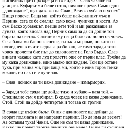
Погледнах през прозореца и го видях – Слав чакаше на
улицата. Куфарът ми беше готов, нямаше време. Само едно
„довиждане“, щях да кажа на Слав „Всичко хубаво и успех“.
Нищо повече. Баща ми, който беше най-силният мъж в
Перник, сега се бе смалил, само кожа, лунички и кости. Аз
съм Васко хубавецът, пееше лете той и ми разказваше за
луната, която висяла над Перник само за да си допие той
бирата на светло. Слънцето му също било силно негов човек.
Сега баща ми бавно гаснеше, тънък и мършав, но като го
погледнеш в очите веднага разбираш, че само заради този
човек пролетта бие път до склоновете на Голо Бърдо. Слав
винаги чакаше като луд пролетта още от първи клас. Трябва да
му кажа довиждане, едно малко довиждане. Той ще остане
тука, при майка ми, при баща ми, който е една торба тънки
кокали, но пак си е луничав.
– Слав, дойдох да ти кажа довиждане – измърморих.
– Заради тебе сряда ще дойде тихо и хубаво – каза той. –
Специално съм я избирал. В сряда човек не казва довиждане.
Стой. Стой да дойде четвъртък и тогава си тръгни.
В сряда ще цъфне бъзът. Ония с джиповете ще дойдат да
изорат поляната и да направят паркинг. Но да има да вземат!
Аз оставам тука! Чакай. Още не съм ти казал довиждане.
Какво ще правят твоите лунички без мене? Ти ще ги съсипеш.