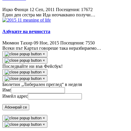
Ицко Финци
12 Сeп, 2011
Посещения: 17672
Един ден сестра ми Ида неочаквано получи…
Азбуките на вечността
Мюмюн Тахир
09 Ное, 2015
Посещения: 7550
Всеки път Картал говореше така неразбираемо…
×
×
Последвайте ни във Фейсбук!
×
×
Бюлетин „Либерален преглед“ в неделя
Име
Имейл адрес
Абонирай се
×
×