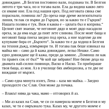
довиждане. „В Белгия постоянно вали, подхвана ти. В Белгия
лятото е три часа, но и тогава вали. Ела да видиш какво лято
си имаме ние. Ела под нашия орех. Под неговата сянка сме
пораснали, помниш ли? До ореха още дреме железопътната
линия, тя пак си върви до Гърция, но за какво ти е Гърция?
Нашата поляна е тук. Виж я каква е – цялата бъз и коприва.“
Целият свят знаеше, че неговият дядо и моят дядо насадили
ореха, за да има къде да пият лете сливова. После моят баща и
неговият баща пиеха заедно под ореха, а ние ходехме да им
купуваме бира от „Бързото“. За какво ти е да ходиш в Белгия
на техния дъжд, измърмори ти. И тогава пак беше извикал на
майка ми – само да й кажа довиждане, лельо Нешке. Само
едно довиждане ще й кажа, преди да замине. „Помниш ли как
ти правех сок от бъз?“ Че кой ще забрави! Ние бяхме деца на
двамата най-силни пияници, Васко и Наско. Ти прибираше
твоя баща, аз моя. Аз в училище бях амбициозна, а ти две не
виждаше от мързел.
– Само една минута излез, Лена – каза ми майка. – Заедно
проходихте със Слав. Оня може да почака.
– Влакът няма да чака, мамо – отговорих й аз.
– Ми аз казах на Слав, че си си намерила момче в Белгия и му
казах, че ти е омръзнало тука. Казах му, че другото момче е