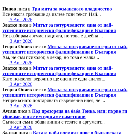
Попов
писа в
Три мита за османското владичество
Все някога трябваше да излезе този текст. Най...
5 Авг 2026
Златко
писа в
Митът за потурчването: една от най-
успешните исторически фалшификации в България
Не разбирам аргументацията, но това е дребна ...
3 Авг 2026
Георги Ончев
писа в
Митът за потурчването: една от най-
успешните исторически фалшификации в България
Хм, не съм психолог, а лекар, но това е малка...
3 Авг 2026
Златко
писа в
Митът за потурчването: една от най-
успешните исторически фалшификации в България
Като психолог вероятно ще оцените една аналог...
3 Авг 2026
Георги Ончев
писа в
Митът за потурчването: една от най-
успешните исторически фалшификации в България
Непрекъснато повтаряната съвременна идея, че ...
3 Авг 2026
Avram
писа в
Под прозореца на баба Тонка, или: първо ги
убиваме, после им вдигаме паметници
Съгласен съм в общи линии с тезите и аргумент...
2 Авг 2026
Златко
писа в
Батак: най-големият внос в българската