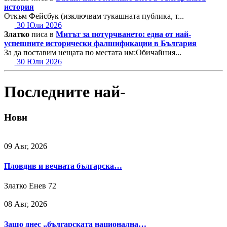
история
Откъм Фейсбук (изключвам тукашната публика, т...
30 Юли 2026
Златко
писа в
Митът за потурчването: една от най-
успешните исторически фалшификации в България
За да поставим нещата по местата им:Обичайния...
30 Юли 2026
Последните най-
Нови
09 Авг, 2026
Пловдив и вечната българска…
Златко Енев
72
08 Авг, 2026
Защо днес „българската национална…