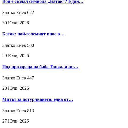
Кой е създал символа „Батак“? Един…
Златко Енев
622
30 Юли, 2026
Батак: най-големият внос в…
Златко Енев
500
29 Юли, 2026
Под прозореца на баба Тонка, или:…
Златко Енев
447
28 Юли, 2026
Митът за потурчването: една от…
Златко Енев
813
27 Юли, 2026