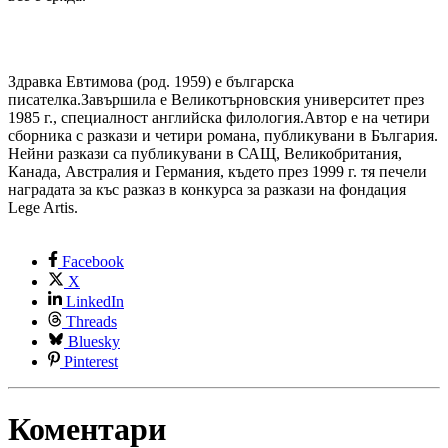
Здравка Евтимова (род. 1959) е българска
писателка.Завършила е Великотърновския университет през
1985 г., специалност английска филология.Автор е на четири
сборника с разкази и четири романа, публикувани в България.
Нейни разкази са публикувани в САЩ, Великобритания,
Канада, Австралия и Германия, където през 1999 г. тя печели
наградата за къс разказ в конкурса за разкази на фондация
Lege Artis.
Facebook
X
LinkedIn
Threads
Bluesky
Pinterest
Коментари