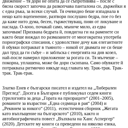
движение – тя дори не опита да се съпротивява – после с
бясна скорост започна да разкопчава панталона си, държейки я
с една ръка, за всеки случай. Тя очевидно беше изпаднала в
нещо като вцепенение, разтвори послушно бедра, пое го без
да каже нито дума, бесен, тържествуващ, пиян от ликуване и
наслада. О-хооо, почакай само, мъниче мило, аз едва
започвам! Прихвана бедрата й, повдигна ги на раменете си
както беше виждал по размазаните от многократна употреба
порнографски списания, с удоволствие дочу как елегантните
й обувки потракват в тъмното – никой от двамата не си беше
дал труд да ги събуе – и заблъска с енергията на див козел,
най-после намерил приложение за рогата си. Тя мълчеше –
покорна, уплашена, може би дори съсипана. Само обувките й
потракваха ритмично някъде над главата му. Трак-трак. Трак-
трак. Трак-трак.
Златко Енев е български писател и издател на „Либерален
Преглед“. Досега в България е публикувал седем книги
(трилогията за деца „Гората на призраците“ (2001–2005),
романите за възрастни „Една седмица в рая“ (2004) и
„Реквием за никого“ (2011), есеистичния сборник „Жегата
като въплъщение на българското“ (2010), както и
автобиографичната повест „Възхвала на Ханс Аспергер“
(2020). Детските му книги са преведени на няколко езика,