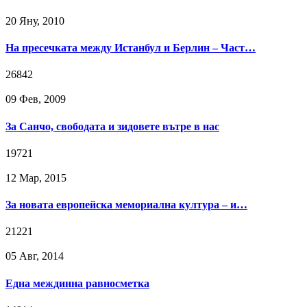
20 Яну, 2010
На пресечката между Истанбул и Берлин – Част…
26842
09 Фев, 2009
За Санчо, свободата и зидовете вътре в нас
19721
12 Мар, 2015
За новата европейска мемориална култура – и…
21221
05 Авг, 2014
Една междинна равносметка