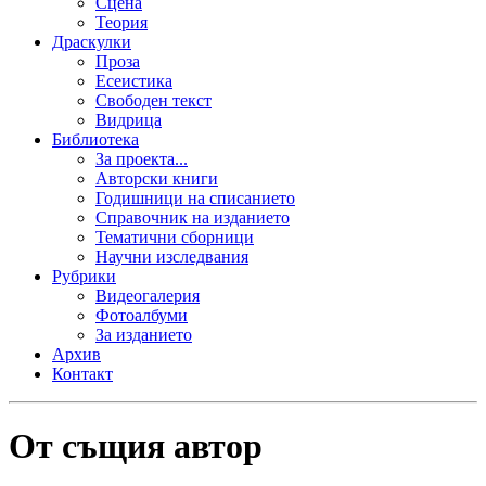
Сцена
Теория
Драскулки
Проза
Есеистика
Свободен текст
Видрица
Библиотека
За проекта...
Авторски книги
Годишници на списанието
Справочник на изданието
Тематични сборници
Научни изследвания
Рубрики
Видеогалерия
Фотоалбуми
За изданието
Архив
Контакт
От същия автор