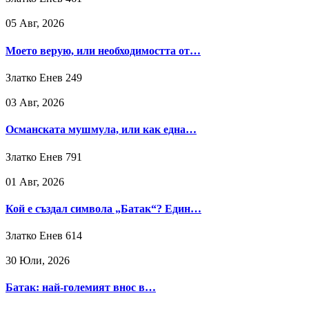
05 Авг, 2026
Моето верую, или необходимостта от…
Златко Енев
249
03 Авг, 2026
Османската мушмула, или как една…
Златко Енев
791
01 Авг, 2026
Кой е създал символа „Батак“? Един…
Златко Енев
614
30 Юли, 2026
Батак: най-големият внос в…