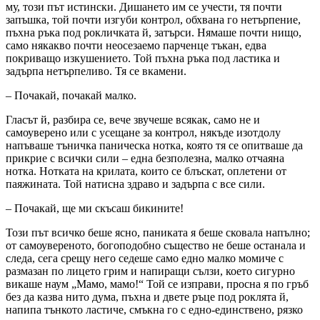
му, този път истински. Дишането им се учести, тя почти
запъшка, той почти изгуби контрол, обхвана го нетърпение,
пъхна ръка под рокличката й, затърси. Нямаше почти нищо,
само някакво почти неосезаемо парченце тъкан, едва
покриващо изкушението. Той пъхна ръка под ластика и
задърпа нетърпеливо. Тя се вкамени.
– Почакай, почакай малко.
Гласът й, разбира се, вече звучеше всякак, само не и
самоуверено или с усещане за контрол, някъде изотдолу
напъваше тъничка паническа нотка, която тя се опитваше да
прикрие с всички сили – една безполезна, малко отчаяна
нотка. Нотката на крилата, които се блъскат, оплетени от
паяжината. Той натисна здраво и задърпа с все сили.
– Почакай, ще ми скъсаш бикините!
Този път всичко беше ясно, паниката я беше сковала напълно;
от самоувереното, богоподобно същество не беше останала и
следа, сега срещу него седеше само едно малко момиче с
размазан по лицето грим и напиращи сълзи, което сигурно
викаше наум „Мамо, мамо!“ Той се изправи, просна я по гръб
без да казва нито дума, пъхна и двете ръце под роклята й,
напипа тънкото ластиче, смъкна го с едно-единствено, рязко