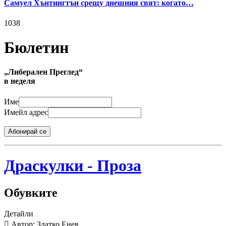
Самуел Хънтингтън срещу днешния свят: когато…
1038
Бюлетин
„Либерален Преглед“
в неделя
Име
Имейл адрес
Абонирай се
Драскулки - Проза
Обувките
Детайли
Автор: Златко Енев