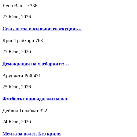
Лена Валтле
336
27 Юли, 2026
Секс, легла и кървави екзекуции:…
Крис Трайхорн
763
25 Юли, 2026
Демокрация на хлебарките:…
Арундати Рой
431
25 Юли, 2026
Футболът принадлежи на нас
Дейвид Голдблат
352
24 Юли, 2026
Мечта за полет. Без криле.