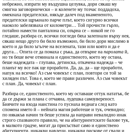
небрежно, изпрати му въздушна целувка, дори сякаш му
смигна заговорнически – и коленете му тозчас поддадоха,
омекнаха предателски, някъде далеч под вкамененото,
предателски щръкнало парче плът, което сигурно всички
наоколо забелязваха от километри… Той прочисти гърло,
потайно намести панталона си, озърна се – никой не го
гледаше, разбира се, всички погледи бяха залепнали върху нея,
сякаш нещо друго би било възможно, би било дори мислимо в
което и да било ъгълче на вселената, тази или която и да е
друга… Опита се да помаха с ръка, да отвърне на
паролата
й,
но тя беше вече отминала и единственото, което му остана,
беше надеждата – глупава, детинска, откачена надежда – че
планът му все пак ще проработи. Да, да, да – ще проработи,
напук на всичко! Аз съм човекът с план, повтори си той за
хиляден път. Това е, което ме прави различен. Аз съм човекът
с план. Да, човекът с план.
Разбира се, единственото, което му оставаше оттук нататък, бе
да се държи за плана с отчаяна, лудешка самоувереност.
Биячите на входа наистина го пуснаха веднага след като
спомена името й – нейната магия работеше и тук, очевидно;
по някакъв начин тя беше успяла да направи невалидно инак
строго спазваното правило, че на абитуриентските балове тук,
в малкото градче, могат да присъстват само и единствено
абитуриенти, никакви навлеци, никакви рискове от свади и