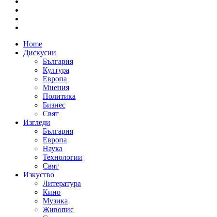
Home
Дискусии
България
Култура
Европа
Мнения
Политика
Бизнес
Свят
Изгледи
България
Европа
Наука
Технологии
Свят
Изкуство
Литература
Кино
Музика
Живопис