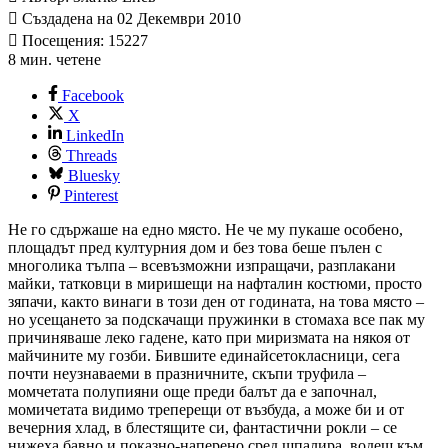
Създадена на 02 Декември 2010
Посещения: 15227
8 мин. четене
Facebook
X
LinkedIn
Threads
Bluesky
Pinterest
Не го сдържаше на едно място. Не че му пукаше особено,
площадът пред културния дом и без това беше пълен с
многолика тълпа – всевъзможни изпращачи, разплакани
майки, татковци в миришещи на нафталин костюми, просто
зяпачи, както винаги в този ден от годината, на това място –
но усещането за подскачащи пружинки в стомаха все пак му
причиняваше леко гадене, като при миризмата на някоя от
майчините му гозби. Бившите единайсетокласници, сега
почти неузнаваеми в празничните, скъпи труфила –
момчетата полупияни още преди балът да е започнал,
момичетата видимо треперещи от възбуда, а може би и от
вечерния хлад, в блестящите си, фантастични рокли – се
нижеха бавно и показно-наперено сред шпалира, водещ към