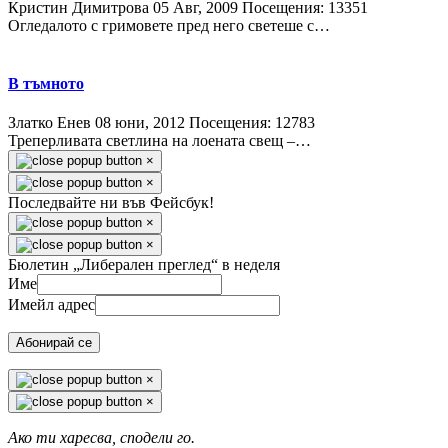
Кристин Димитрова
05 Авг, 2009
Посещения: 13351
Огледалото с гримовете пред него светеше с…
В тъмното
Златко Енев
08 юни, 2012
Посещения: 12783
Треперливата светлина на лоената свещ –…
×
×
Последвайте ни във Фейсбук!
×
×
Бюлетин „Либерален преглед“ в неделя
Име
Имейл адрес
Абонирай се
×
×
Ако ти харесва, сподели го.