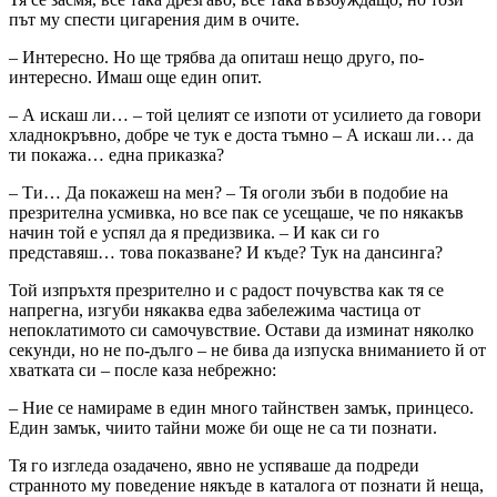
път му спести цигарения дим в очите.
– Интересно. Но ще трябва да опиташ нещо друго, по-
интересно. Имаш още един опит.
– А искаш ли… – той целият се изпоти от усилието да говори
хладнокръвно, добре че тук е доста тъмно – А искаш ли… да
ти покажа… една приказка?
– Ти… Да покажеш на мен? – Тя оголи зъби в подобие на
презрителна усмивка, но все пак се усещаше, че по някакъв
начин той е успял да я предизвика. – И как си го
представяш… това показване? И къде? Тук на дансинга?
Той изпръхтя презрително и с радост почувства как тя се
напрегна, изгуби някаква едва забележима частица от
непоклатимото си самочувствие. Остави да изминат няколко
секунди, но не по-дълго – не бива да изпуска вниманието й от
хватката си – после каза небрежно:
– Ние се намираме в един много тайнствен замък, принцесо.
Един замък, чиито тайни може би още не са ти познати.
Тя го изгледа озадачено, явно не успяваше да подреди
странното му поведение някъде в каталога от познати й неща,