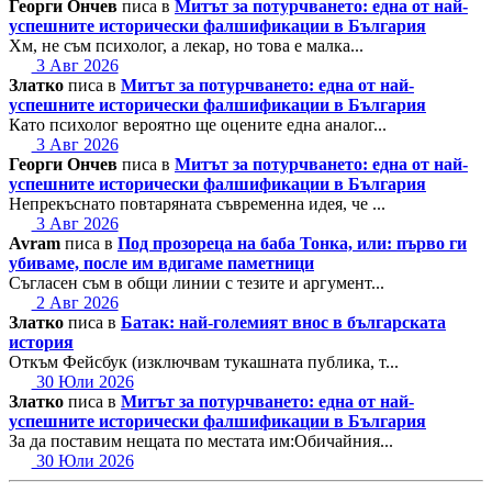
Георги Ончев
писа в
Митът за потурчването: една от най-
успешните исторически фалшификации в България
Хм, не съм психолог, а лекар, но това е малка...
3 Авг 2026
Златко
писа в
Митът за потурчването: една от най-
успешните исторически фалшификации в България
Като психолог вероятно ще оцените една аналог...
3 Авг 2026
Георги Ончев
писа в
Митът за потурчването: една от най-
успешните исторически фалшификации в България
Непрекъснато повтаряната съвременна идея, че ...
3 Авг 2026
Avram
писа в
Под прозореца на баба Тонка, или: първо ги
убиваме, после им вдигаме паметници
Съгласен съм в общи линии с тезите и аргумент...
2 Авг 2026
Златко
писа в
Батак: най-големият внос в българската
история
Откъм Фейсбук (изключвам тукашната публика, т...
30 Юли 2026
Златко
писа в
Митът за потурчването: една от най-
успешните исторически фалшификации в България
За да поставим нещата по местата им:Обичайния...
30 Юли 2026