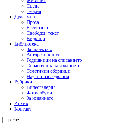
Живопис
Сцена
Теория
Драскулки
Проза
Есеистика
Свободен текст
Видрица
Библиотека
За проекта...
Авторски книги
Годишници на списанието
Справочник на изданието
Тематични сборници
Научни изследвания
Рубрики
Видеогалерия
Фотоалбуми
За изданието
Архив
Контакт