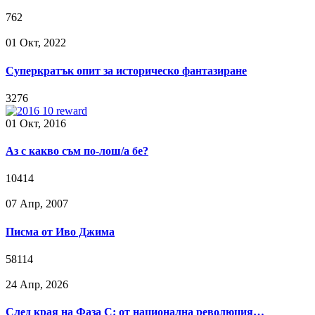
762
01 Окт, 2022
Суперкратък опит за историческо фантазиране
3276
01 Окт, 2016
Аз с какво съм по-лош/а бе?
10414
07 Апр, 2007
Писма от Иво Джима
58114
24 Апр, 2026
След края на Фаза C: от национална революция…