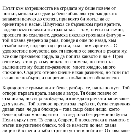
Пътят към вътрешността на сградата му беше повече от
познат, миналата седмица беше обикалял тук чак докато
запамети всичко до степен, при която би могъл да се
ориентира и насън. Шмугнаха се бързешком през вратите,
водещи към голямата театрална зала – там, почти на тъмно,
проснати по седалките, дремеха няколко грохнали фигури –
той я хвана уверено за ръка, поведе я още по-назад, към
стълбичките, водещи зад сцената, към гримьорните… С
удоволствие почувства как тя неволно се вкопчи в ръката му,
все още прекалено горда, за да попита каквото и да е. Пред
очите му затанцува мушицата от спомена, но този път
вълнението му беше по-различно, много хладно, много
спокойно. Сърцето отново биеше някак различно, но този път
сякаш не по-бързо, а напротив – по-бавно от обикновено.
Коридорът с гримьорните беше, разбира се, напълно пуст. Той
отвори първата врата, въведе я вътре. Тя беше повече от
стъписана, но също възбудена, изглежда игричката започваше
да я увлича. Той затвори вратата зад гърба си, бутна старичкия
диван така, че да я блокира – това също беше нещо, което
беше пробвал многократно – а след това безцеремонно бутна
Нели върху него. Тя седна, бедрата й просветнаха в тъмното с
мътен изкусителен блясък, той се намести до нея, хвана
лицето й в шепи и заби стръвно устни в нейните. Отговаряше