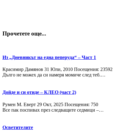
Прочетете още...
Из „Дневникът на една пеперуда“ – Част 1
Красимир Дамянов
31 Юли, 2010
Посещения: 23592
Дълго не можех да си намеря момиче след теб.…
Дойде и си отиде – КЛЕО (част 2)
Румен М. Еверт
29 Окт, 2025
Посещения: 750
Все пак поспивах през следващите седмици –…
Осветителите