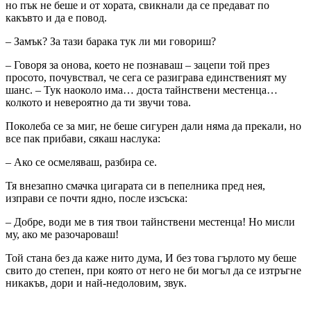
но пък не беше и от хората, свикнали да се предават по
какъвто и да е повод.
– Замък? За тази барака тук ли ми говориш?
– Говоря за онова, което не познаваш – зацепи той през
просото, почувствал, че сега се разиграва единственият му
шанс. – Тук наоколо има… доста тайнствени местенца…
колкото и невероятно да ти звучи това.
Поколеба се за миг, не беше сигурен дали няма да прекали, но
все пак прибави, сякаш наслука:
– Ако се осмеляваш, разбира се.
Тя внезапно смачка цигарата си в пепелника пред нея,
изправи се почти ядно, после изсъска:
– Добре, води ме в тия твои тайнствени местенца! Но мисли
му, ако ме разочароваш!
Той стана без да каже нито дума, И без това гърлото му беше
свито до степен, при която от него не би могъл да се изтръгне
никакъв, дори и най-недоловим, звук.