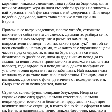
караници, никакво смешение. Това трябва да бъде нощ, която
всеки от младите хора да носи със себе си до края на живота –
най-красивата, най-фантастичната, най-фееричната. Или нещо
подобно: долу-горе, както става с всичко в тоя край на
Европа.
Промъкна се вътре крадешком, повече ужасéн, отколкото
възхитен от собствената си смелост. Даскалите, разбира се, го
оглеждат с нямо възмущение и разменят каменни,
въпросителни погледи – тоя пък какво търси тук? – но той се
носи спокойно, невъзмутимо, така както се е упражнявал цели
часове пред огледалото, отива на бара, поръчва си нещо
безалкохолно (разбира се, няма да даде никому повод да го
захапят за нещо толкова тривиално като алкохол на малолетна
възраст), седи вдървено и неподвижно, докато възбудата се
уталожи и ония престанат да го забелязват. Най-важната част
от плана му е да стане напълно незабележим. Невидим, ако е
възможно. Да се слее с фона, да изчезне от полезрението им.
Също като онзи велик учител, паякът…
Странно, всичко функционираше безукорно. Нещата се
случваха едно след друго, напълно естествено, напълно
непринудено, точно като беше си ги представял вкъщи през
всичките няколко седмици, в които бавно беше оформял плана
си. Вечерта на­предваше, точно толкова феерично, красиво и