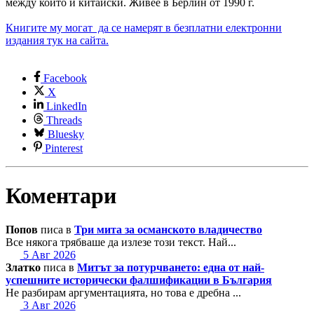
между които и китайски. Живее в Берлин от 1990 г.
Книгите му могат да се намерят в безплатни електронни
издания тук на сайта.
Facebook
X
LinkedIn
Threads
Bluesky
Pinterest
Коментари
Попов
писа в
Три мита за османското владичество
Все някога трябваше да излезе този текст. Най...
5 Авг 2026
Златко
писа в
Митът за потурчването: една от най-
успешните исторически фалшификации в България
Не разбирам аргументацията, но това е дребна ...
3 Авг 2026