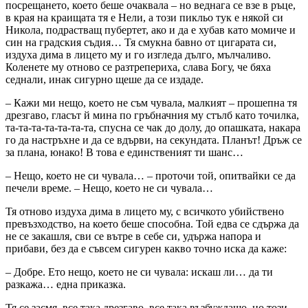
посрещането, което беше очаквала – но веднага се взе в ръце,
в края на краищата тя е Нели, а този пикльо тук е някой си
Никола, подрастващ пубертет, ако и да е хубав като момиче и
син на градския съдия… Тя смукна бавно от цигарата си,
издуха дима в лицето му и го изгледа дълго, мълчаливо.
Коленете му отново се разтрепериха, слава Богу, че бяха
седнали, инак сигурно щеше да се издаде.
– Кажи ми нещо, което не съм чувала, малкият – прошепна тя
дрезгаво, гласът й мина по гръбначния му стълб като точилка,
та-та-та-та-та-та-та, спусна се чак до долу, до опашката, накара
го да настръхне и да се вдърви, на секундата. Планът! Дръж се
за плана, юнако! В това е единственият ти шанс…
– Нещо, което не си чувала… – проточи той, опитвайки се да
печели време. – Нещо, което не си чувала…
Тя отново издуха дима в лицето му, с всичкото убийствено
превъзходство, на което беше способна. Той едва се сдържа да
не се закашля, сви се вътре в себе си, удържа напора и
прибави, без да е съвсем сигурен какво точно иска да каже:
– Добре. Ето нещо, което не си чувала: искаш ли… да ти
разкажа… една приказка.
Тя се засмя, все така дрезгаво, все така възбуждащо, но този