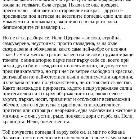
входа на голямата бяла сграда. Някои все още крещяха
пресипнало – обичайното отброяване на края – други се
присвиваха под натиска на десетките погледи, едно или две
момичета си поплакваха, вкопчили се в също толкова
безпомощните си кавалери…
Но не и тя, разбира се. Нели Щерева – висока, стройна,
самоуверена, неустоима; просто създадена, за да бъде
съзерцавана и обожавана, както сама най-добре от всички
знае. Самата женска грация, качена на високи, пружиниращи
токчета, с миниатюрно парче плат върху себе си, което при
всяка друга би изглеждало като невъзможно, недопустимо
предизвикателство, но при нея се ветрее свободно и красиво,
допълвайки по най-естествен начин неописуемата хармония,
излъчвана от това полубожествено, не-от-тоя-свят същество.
Както навсякъде в природата, където нещо упражнява силна
притегателна сила върху обкръжението си, около нея се
въртят, пърхат, носят, привличат и отблъскват всевъзможни
обекти
, които тя допуска с царствена снизходителност,
притегля или отпраща с небрежни, едва забележими жестове и
мимики – с очи, устни, ръце, понякога дори с гърба си. Нели,
кралицата. Нели, божествената.
Той почувства погледа й върху себе си, за миг го обхвана
блажено, почти непоносимо вцепенение, после тя му кимна