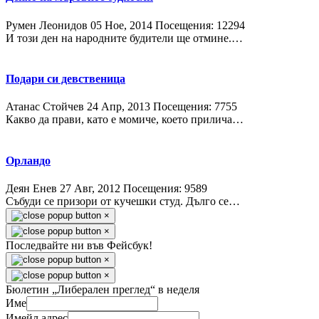
Румен Леонидов
05 Ное, 2014
Посещения: 12294
И този ден на народните будители ще отмине.…
Подари си девственица
Атанас Стойчев
24 Апр, 2013
Посещения: 7755
Какво да прави, като е момиче, което прилича…
Орландо
Деян Енев
27 Авг, 2012
Посещения: 9589
Събуди се призори от кучешки студ. Дълго се…
×
×
Последвайте ни във Фейсбук!
×
×
Бюлетин „Либерален преглед“ в неделя
Име
Имейл адрес