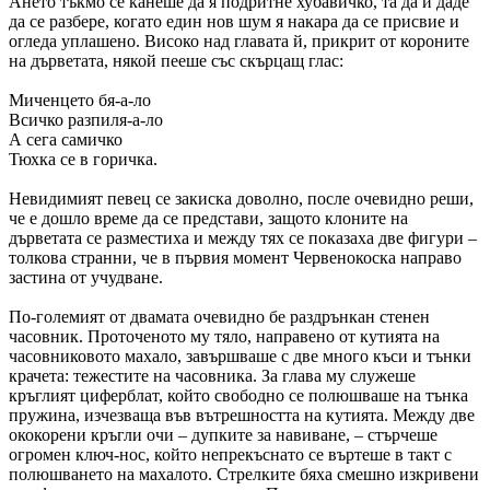
Ането тъкмо се канеше да я подритне хубавичко, та да й даде
да се разбере, когато един нов шум я накара да се присвие и
огледа уплашено. Високо над главата й, прикрит от короните
на дърветата, някой пееше със скърцащ глас:
Миченцето бя-а-ло
Всичко разпиля-а-ло
А сега самичко
Тюхка се в горичка.
Невидимият певец се закиска доволно, после очевидно реши,
че е дошло време да се пред­стави, защото клоните на
дърветата се разместиха и между тях се показаха две фигури –
толкова странни, че в първия момент Червенокоска направо
застина от учудване.
По-големият от двамата очевидно бе раздрънкан стенен
часовник. Проточеното му тяло, на­правено от кутията на
часовниковото махало, завършваше с две много къси и тънки
крачета: тежестите на часовника. За глава му служеше
кръглият циферблат, който свободно се полюшваше на тънка
пружина, изчезваща във вътрешността на кутията. Между две
ококорени кръгли очи – дупките за навиване, – стърчеше
огромен ключ-нос, който непрекъснато се въртеше в такт с
полюшването на махалото. Стрелките бяха смешно изкривени