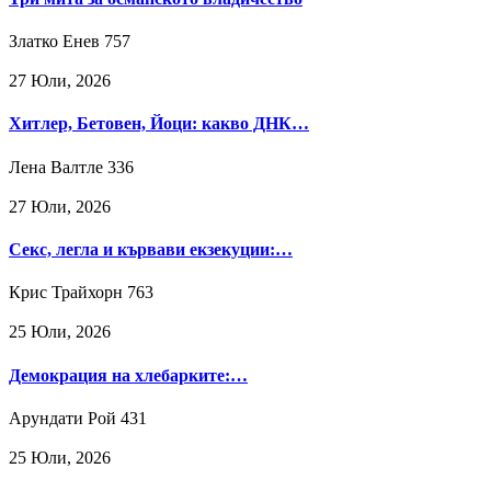
Златко Енев
757
27 Юли, 2026
Хитлер, Бетовен, Йоци: какво ДНК…
Лена Валтле
336
27 Юли, 2026
Секс, легла и кървави екзекуции:…
Крис Трайхорн
763
25 Юли, 2026
Демокрация на хлебарките:…
Арундати Рой
431
25 Юли, 2026