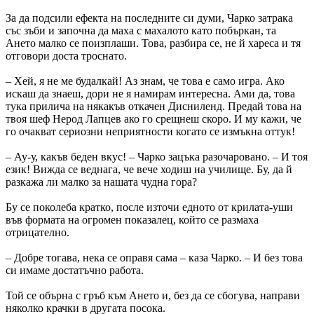
За да подсили ефекта на последните си думи, Чарко затрака
със зъби и започна да маха с махалото като побъркан, та
Ането малко се поизплаши. Това, разбира се, не й хареса и тя
от­го­вори доста троснато.
– Хей, я не ме будалкай! Аз знам, че това е само игра. Ако
искаш да знаеш, дори не я намирам интересна. Ами да, това
тука прилича на някакъв откачен Дисниленд. Предай това на
твоя шеф Нерод Лапцев ако го срещнеш скоро. И му кажи, че
го очакват сериозни неприятности когато се измъкна оттук!
– Ау-у, какъв беден вкус! – Чарко зацъка разочаровано. – И тоя
език! Вижда се веднага, че вече ходиш на училище. Бу, да й
разкажа ли малко за нашата чудна гора?
Бу се поколеба кратко, после източи едното от крилата-уши
във формата на огромен показалец, който се размаха
отрицателно.
– Добре тогава, нека се оправя сама – каза Чарко. – И без това
си имаме достатъчно работа.
Той се обърна с гръб към Ането и, без да се сбогува, направи
няколко крачки в другата посока.