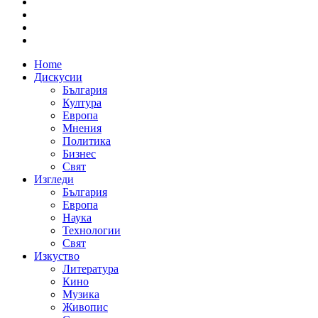
Home
Дискусии
България
Култура
Европа
Мнения
Политика
Бизнес
Свят
Изгледи
България
Европа
Наука
Технологии
Свят
Изкуство
Литература
Кино
Музика
Живопис