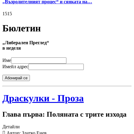
„Възродителният процес“ и сянката на…
1515
Бюлетин
„Либерален Преглед“
в неделя
Име
Имейл адрес
Абонирай се
Драскулки - Проза
Глава първа: Поляната с трите изхода
Детайли
Автор: Златко Енев