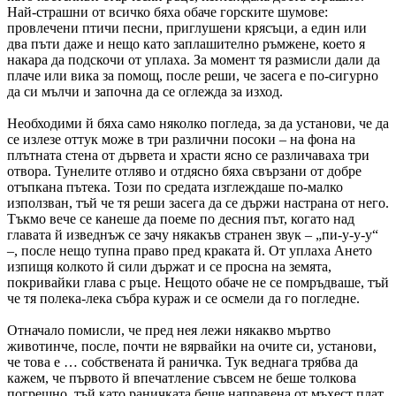
Най-страшни от всичко бяха обаче горските шумове:
провлечени птичи песни, при­глушени крясъци, а един или
два пъти даже и нещо като заплашително ръмжене, което я
накара да подскочи от уплаха. За момент тя размисли дали да
плаче или вика за помощ, после реши, че засега е по-сигурно
да си мълчи и започна да се оглежда за изход.
Необходими й бяха само няколко погледа, за да установи, че да
се излезе оттук може в три различни посоки – на фона на
плътната стена от дървета и храсти ясно се различаваха три
отвора. Тунелите отляво и отдясно бяха свързани от добре
отъпкана пътека. Този по средата изглеждаше по-малко
използван, тъй че тя реши засега да се държи настрана от него.
Тъкмо вече се канеше да поеме по десния път, когато над
главата й изведнъж се зачу някакъв странен звук – „пи-у-у-у“
–, после нещо тупна право пред краката й. От уплаха Ането
изпищя колкото й сили държат и се просна на земята,
покривайки глава с ръце. Нещото обаче не се помръдваше, тъй
че тя полека-лека събра кураж и се осмели да го погледне.
Отначало помисли, че пред нея лежи някакво мъртво
животинче, после, почти не вярвайки на очите си, установи,
че това е … собствената й раничка. Тук веднага трябва да
кажем, че първото й впечатление съвсем не беше толкова
погрешно, тъй като раничката беше направена от мъхест плат