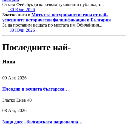
Откъм Фейсбук (изключвам тукашната публика, т...
30 Юли 2026
Златко
писа в
Митът за потурчването: една от най-
успешните исторически фалшификации в България
За да поставим нещата по местата им:Обичайния...
30 Юли 2026
Последните най-
Нови
09 Авг, 2026
Пловдив и вечната българска…
Златко Енев
40
08 Авг, 2026
Защо днес „българската национална…