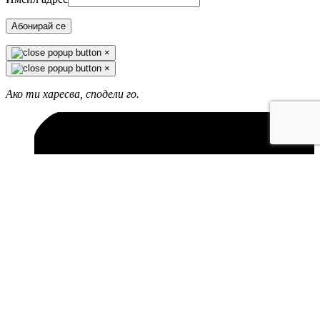
Абонирай се
×
×
Ако ти харесва, сподели го.