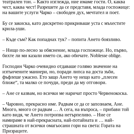
теа­трален тон. – Както изглежда, ние имаме гости. О, каква
чест, каква чест! Разрешете да се представя, млада госпожице:
на вашите услуги Чарко – свободен дух, мечтател и поет.
Бу се закиска, като дискретно прикриваше уста с мъхестите
крила-уши.
– Къде съм? Как попаднах тук? – попита Ането боязливо.
– Нищо по-лесно за обяснение, млада госпожице. Но, първо,
бихте ли ми казали името си, ако обичате. Noblesse oblige.
Господин Чарко очевидно отдаваше голямо значение на
изтънчените маниери, но, поради липса на доста зъби,
фъфлеше ужасно. Ето защо Ането чу нещо като „плесен
ближе“, та малко се почуди, преди да му отговори.
– Ане се казвам, но всички ме наричат просто Червенокоска.
– Чаровно, прекрасно име. Радвам се да се запознаем, Ане.
Много, много се радвам … А сега, на въпроса, – прибави той
като видя, че Ането потропва нетърпеливо. – Ние се
намираме в най-прекрасната, най-потайната и … най-
страшната от всички омагьосани гори на света: Гората на
Призраците.