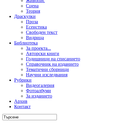
Живопис
Сцена
Теория
Драскулки
Проза
Есеистика
Свободен текст
Видрица
Библиотека
За проекта...
Авторски книги
Годишници на списанието
Справочник на изданието
Тематични сборници
Научни изследвания
Рубрики
Видеогалерия
Фотоалбуми
За изданието
Архив
Контакт