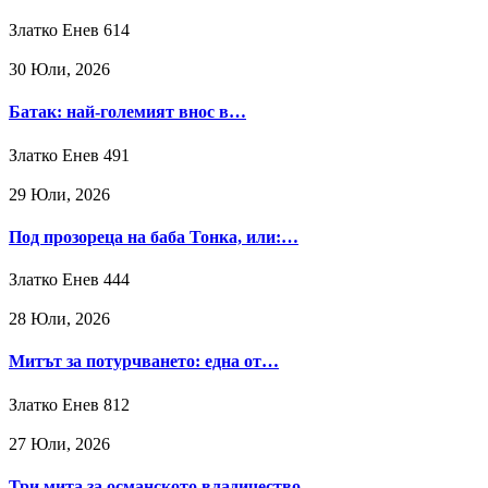
Златко Енев
614
30 Юли, 2026
Батак: най-големият внос в…
Златко Енев
491
29 Юли, 2026
Под прозореца на баба Тонка, или:…
Златко Енев
444
28 Юли, 2026
Митът за потурчването: една от…
Златко Енев
812
27 Юли, 2026
Три мита за османското владичество