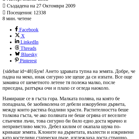
Създадена на 27 Октомври 2009
Посещения: 12338
8 мин. четене
Facebook
X
LinkedIn
Threads
Bluesky
Pinterest
{sidebar id=48}Бум! Ането здравата тупна на земята. Добре, че
падна на меко, инак сигурно зле щеше да си изпати. Все още
замаяна от шеметното летене тя полежа малко, после
приседна, разтърка очи и плахо се огледа наоколо.
Намираше се в гъста гора. Малката поляна, на която бе
попаднала, бе заобиколена от дебели изкорубени дървета,
между които растяха бодливи храсти. Растителността беше
толкова гъста, че ако поляната не беше огряна от веселите
слънчеви лъчи, това сигурно би било едно доста мрачно и
неприветливо място. Дебел килим от окапала шума по­
криваше земята. Клоните на дърветата, възлести и изкривени
като костеливи старчески ръце, изглеждаха доста страшно.