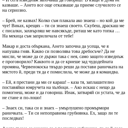
казваше. – Ането все още отказваше да приеме случилото се
на сериозно.
– Брей, не казвах! Колко съм плакала ако знаеш – но кой да ме
чуе! Виках, крещях – ти си знаеш своето. Скубеш, драскаш ме
с писалки, захвърляш ме навсякъде, риташ ме като топка …
На мекица съм заприличала от тебе!
Макар и доста объркана, Ането започна да усеща, че я
напушва гняв. Какво си позволява това дребосъче? Да не
мисли, че може да се държи така с нея, само защото изведнъж
е проговорило? Каквото и да се криеше зад чудодейната
промяна, Червенокоска твърдо реши да постави раничката на
мястото й, преди тя да е помислила, че може да я командва.
– Ей, я престани да ми се караш! – каза тя, заплашително
поставяйки юмручета на хълбоци. – Ако искаш с нещо да
помогнеш, може и да говориш. Инак, затваряй си устата, че да
не стане и по-лошо!
– Знаех си, така си и знаех – умърлушено промърмори
раничката. – Ти си непоправима грубиянка. Ех, защо ли те
последвах!