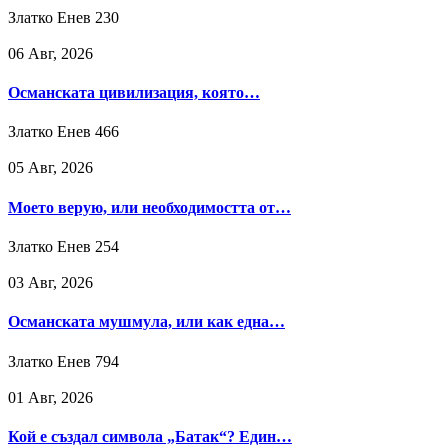
Златко Енев
230
06 Авг, 2026
Османската цивилизация, която…
Златко Енев
466
05 Авг, 2026
Моето верую, или необходимостта от…
Златко Енев
254
03 Авг, 2026
Османската мушмула, или как една…
Златко Енев
794
01 Авг, 2026
Кой е създал символа „Батак“? Един…