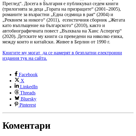
Преглед“. Досега в България е публикувал седем книги
(трилогията за деца „Гората на призраците“ (2001–2005),
романите за възрастни „Една седмица в рая“ (2004) и
„Реквием за никого“ (2011), есеистичния сборник „Жегата
като въплъщение на българското“ (2010), както и
автобиографичната повест „Възхвала на Ханс Аспергер“
(2020). Детските му книги са преведени на няколко езика,
между които и китайски. Живее в Берлин от 1990 г.
Книгите му могат да се намерят в безплатни електронни
издания тук на сайта.
Facebook
X
LinkedIn
Threads
Bluesky
Pinterest
Коментари