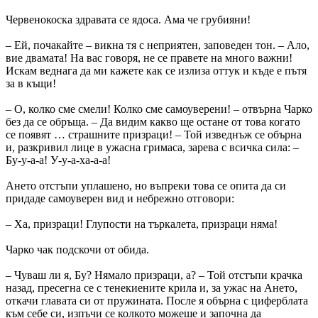
Червенокоска здравата се ядоса. Ама че грубияни!
– Ей, почакайте – викна тя с неприятен, заповеден тон. – Ало,
вие двамата! На вас говоря, не се правете на много важни!
Искам веднага да ми кажете как се излиза оттук и къде е пътя
за в къщи!
– О, колко сме смели! Колко сме самоуверени! – отвърна Чарко
без да се обръща. – Да видим какво ще остане от това когато
се появят … страшните призраци! – Той изведнъж се обърна
и, разкривил лице в ужасна гримаса, зарева с всичка сила: –
Бу-у-а-а! У-у-а-ха-а-а!
Ането отстъпи уплашено, но въпреки това се опита да си
придаде самоуверен вид и не­брежно отговори:
– Ха, призраци! Глупости на търкалета, призраци няма!
Чарко чак подскочи от обида.
– Чуваш ли я, Бу? Нямало призраци, а? – Той отстъпи крачка
назад, пресегна се с тенекиените крила и, за ужас на Ането,
откачи главата си от пружината. После я обърна с циферблата
към себе си, изпъчи се колкото можеше и започна да