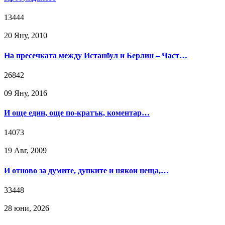
13444
20 Яну, 2010
На пресечката между Истанбул и Берлин – Част…
26842
09 Яну, 2016
И още един, още по-кратък, коментар…
14073
19 Авг, 2009
И отново за думите, дупките и някои неща,…
33448
28 юни, 2026