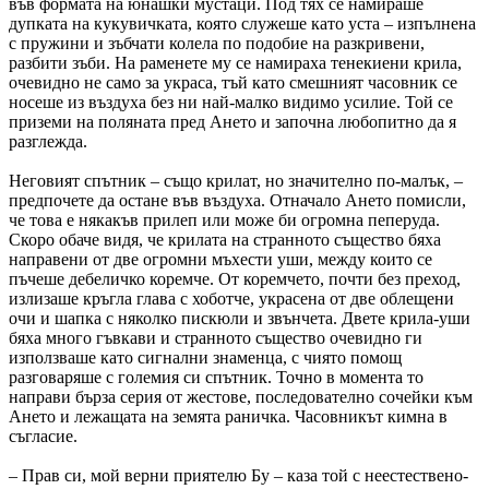
във формата на юнашки мустаци. Под тях се намираше
дупката на кукувичката, която служеше като уста – изпълнена
с пружини и зъбчати колела по подобие на разкривени,
разбити зъби. На раменете му се намираха тенекиени крила,
очевидно не само за украса, тъй като смешният часовник се
носеше из въздуха без ни най-малко видимо усилие. Той се
приземи на поляната пред Ането и започна любопитно да я
разглежда.
Неговият спътник – също крилат, но значително по-малък, –
предпочете да остане във въздуха. Отначало Ането помисли,
че това е някакъв прилеп или може би огромна пеперуда.
Скоро обаче видя, че крилата на странното същество бяха
направени от две огромни мъхести уши, между които се
пъчеше дебеличко коремче. От коремчето, почти без преход,
излизаше кръгла глава с хоботче, украсена от две облещени
очи и шапка с няколко пискюли и звънчета. Двете крила-уши
бяха много гъвкави и странното същество очевидно ги
използваше като сигнални знаменца, с чиято помощ
разговаряше с големия си спътник. Точно в момента то
направи бърза серия от жестове, последователно сочейки към
Ането и лежащата на земята раничка. Часовникът кимна в
съгласие.
– Прав си, мой верни приятелю Бу – каза той с неестествено-