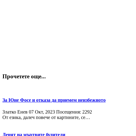
Прочетете още...
За Юне Фосе и отказа да приемем неизбежното
Златко Енев
07 Окт, 2023
Посещения: 2292
От езика, далеч повече от картините, се…
Денят на мъртвите будители