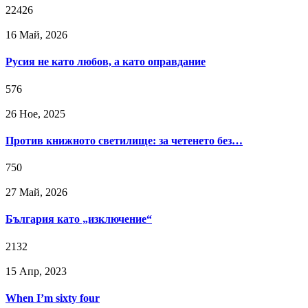
22426
16 Май, 2026
Русия не като любов, а като оправдание
576
26 Ное, 2025
Против книжното светилище: за четенето без…
750
27 Май, 2026
България като „изключение“
2132
15 Апр, 2023
When I’m sixty four