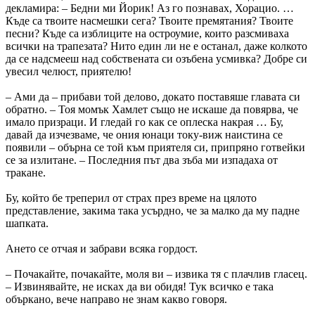
декламира: – Бедни ми Йорик! Аз го познавах, Хорацио. …
Къде са твоите насмешки сега? Твоите премятания? Твоите
песни? Къде са изблиците на остроумие, които разсмиваха
всички на трапезата? Нито един ли не е останал, даже колкото
да се надсмееш над собствената си озъбена усмивка? Добре си
увесил челюст, приятелю!
– Ами да – прибави той делово, докато поставяше главата си
обратно. – Тоя момък Хамлет също не искаше да повярва, че
имало призраци. И гледай го как се оплеска накрая … Бу,
давай да изчезваме, че ония юнаци току-виж наистина се
появили – обърна се той към приятеля си, припряно готвейки
се за излитане. – Последния път два зъба ми изпадаха от
тракане.
Бу, който бе треперил от страх през време на цялото
представление, закима така усърдно, че за малко да му падне
шапката.
Ането се отчая и забрави всяка гордост.
– Почакайте, почакайте, моля ви – извика тя с плачлив гласец.
– Извинявайте, не исках да ви обидя! Тук всичко е така
объркано, вече направо не знам какво говоря.