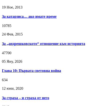
19 Ное, 2013
За катарзиса… ако имате време
10785
24 Фев, 2015
За „андрешковското“ отношение към историята
47700
05 Яну, 2026
Глава 10: Първата световна война
634
12 юни, 2020
За страха – и страха от него