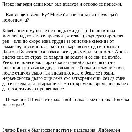
Чарко направи един кръг във въздуха и отново се приземи.
– Какво ще кажеш, Бу? Може би наистина си струва да й
помогнем, а?
Колебанието му обаче не продължи дълго. Точно в този
момент над гората се проточи ужасяващ, сърцераздирателен
рев – или по-скоро една трудна за описание смесица от
ръмжене, писък и плач, която накара всички да изтръпнат.
Чарко и Бу изчезнаха начаса, все едно метла ги помете. Ането,
вцепенена от страх, се хвърли на земята и се сви на кълбо.
Ревът се понесе над гората като поличба, като тягостно
послание от някакъв друг, изпълнен с болка и отчаяние свят,
после отшумя също тъй внезапно, както беше се появил.
Червенокоска дълго още лежа със затворени очи, без да смее
да се огледа или помръдне. Само от време на време, някак без
да иска, тихичко прошепваше:
– Почакайте! Почакайте, моля ви! Толкова ме е страх! Толкова
ме е страх!
Златко Енев е български писател и издател на „Либерален