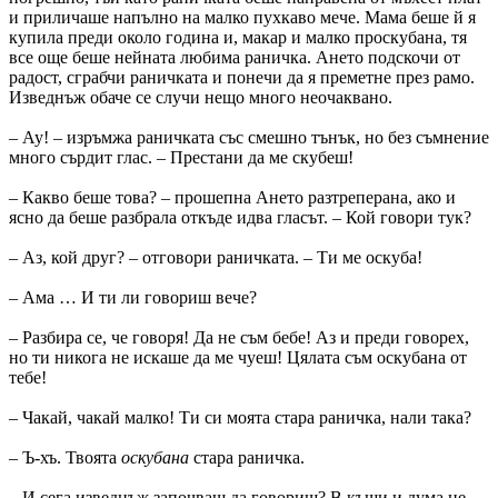
и приличаше напълно на малко пухкаво мече. Мама беше й я
купила преди около година и, макар и малко проскубана, тя
все още беше нейната любима раничка. Ането под­скочи от
радост, сграбчи раничката и понечи да я преметне през рамо.
Изведнъж обаче се случи нещо много неочаквано.
– Ау! – изръмжа раничката със смешно тънък, но без съмнение
много сърдит глас. – Престани да ме скубеш!
– Какво беше това? – прошепна Ането разтреперана, ако и
ясно да беше разбрала откъде идва гласът. – Кой говори тук?
– Аз, кой друг? – отговори раничката. – Ти ме оскуба!
– Ама … И ти ли говориш вече?
– Разбира се, че говоря! Да не съм бебе! Аз и преди говорех,
но ти никога не искаше да ме чуеш! Цялата съм оскубана от
тебе!
– Чакай, чакай малко! Ти си моята стара раничка, нали така?
– Ъ-хъ. Твоята
оскубана
стара раничка.
– И сега изведнъж започваш да говориш? В къщи и дума не