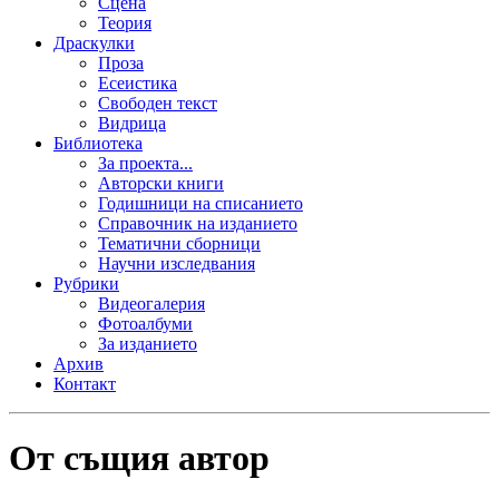
Сцена
Теория
Драскулки
Проза
Есеистика
Свободен текст
Видрица
Библиотека
За проекта...
Авторски книги
Годишници на списанието
Справочник на изданието
Тематични сборници
Научни изследвания
Рубрики
Видеогалерия
Фотоалбуми
За изданието
Архив
Контакт
От същия автор