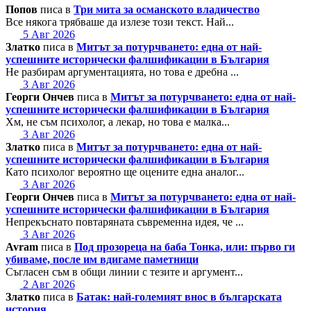
Попов
писа в
Три мита за османското владичество
Все някога трябваше да излезе този текст. Най...
5 Авг 2026
Златко
писа в
Митът за потурчването: една от най-
успешните исторически фалшификации в България
Не разбирам аргументацията, но това е дребна ...
3 Авг 2026
Георги Ончев
писа в
Митът за потурчването: една от най-
успешните исторически фалшификации в България
Хм, не съм психолог, а лекар, но това е малка...
3 Авг 2026
Златко
писа в
Митът за потурчването: една от най-
успешните исторически фалшификации в България
Като психолог вероятно ще оцените една аналог...
3 Авг 2026
Георги Ончев
писа в
Митът за потурчването: една от най-
успешните исторически фалшификации в България
Непрекъснато повтаряната съвременна идея, че ...
3 Авг 2026
Avram
писа в
Под прозореца на баба Тонка, или: първо ги
убиваме, после им вдигаме паметници
Съгласен съм в общи линии с тезите и аргумент...
2 Авг 2026
Златко
писа в
Батак: най-големият внос в българската
история