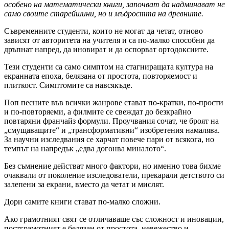
особено на математически книги, започват да надминават не
само своите старейшини, но и мъдростта на древните.
Съвременните студенти, които не могат да четат, отново
зависят от авторитета на учителя и са по-малко способни да
дръпнат напред, да иновират и да оспорват ортодоксиите.
Тези студенти са само симптом на стагниращата култура на
екранната епоха, белязана от простота, повторяемост и
плиткост. Симптомите са навсякъде.
Поп песните във всички жанрове стават по-кратки, по-прости
и по-повторяеми, а филмите се свеждат до безкрайно
повтаряни франчайз формули. Проучвания сочат, че броят на
„смущаващите“ и „трансформативни“ изобретения намалява.
За научни изследвания се харчат повече пари от всякога, но
темпът на напредък „едва догонва миналото“.
Без съмнение действат много фактори, но именно това бихме
очаквали от поколение изследователи, прекарали детството си
залепени за екрани, вместо да четат и мислят.
Дори самите книги стават по-малко сложни.
Ако грамотният свят се отличаваше със сложност и иновации,
постграмотният е белязан от простота, невежество и