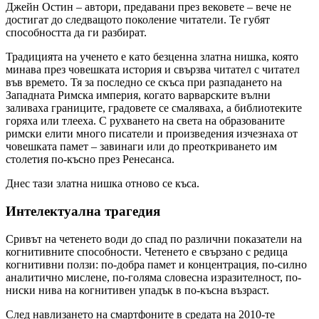
Джейн Остин – автори, предавани през вековете – вече не
достигат до следващото поколение читатели. Те губят
способността да ги разбират.
Традицията на ученето е като безценна златна нишка, която
минава през човешката история и свързва читател с читател
във времето. Тя за последно се скъса при разпадането на
Западната Римска империя, когато варварските вълни
заливаха границите, градовете се смаляваха, а библиотеките
горяха или тлееха. С рухването на света на образованите
римски елити много писатели и произведения изчезнаха от
човешката памет – завинаги или до преоткриването им
столетия по-късно през Ренесанса.
Днес тази златна нишка отново се къса.
Интелектуална трагедия
Сривът на четенето води до спад по различни показатели на
когнитивните способности. Четенето е свързано с редица
когнитивни ползи: по-добра памет и концентрация, по-силно
аналитично мислене, по-голяма словесна изразителност, по-
ниски нива на когнитивен упадък в по-късна възраст.
След навлизането на смартфоните в средата на 2010-те