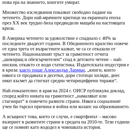
нова ера на знанието, книгите умират.
Множество изследвания показват свободно падане на
четенето. Дори най-мрачните критици на екранната епоха
през XX век трудно биха предвидили мащаба на настоящата
криза.
В Америка четенето за удоволствие е спаднало с 40% за
последните двадесет години. В Обединеното кралство повече
от една трета от възрастните казват, че са се отказали от
четенето. Националният тръст за грамотност отчита
„шокиращ и обезсърчителен“ спад в детското четене – най-
ниския, откакто се води статистика. Издателската индустрия е
в криза:
както пише Александър Лармън
, „книги, които
някога се продаваха в десетки, дори стотици хиляди, днес
имат късмет да стигнат средни четирицифрени тиражи“.
Най-показателно: в края на 2024 г. ОИСР публикува доклад,
според който нивата на грамотност „намаляват или
стагнират“ в повечето развити страни. Някога социалният
учен би търсил причина в война или колапс на образованието.
А всъщност това, което се случи, е смартфонът – масово
възприет в развитите страни в средата на 2010-те. Тези години
ще се помнят като вододел в човешката история.