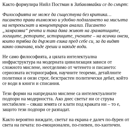
Както формулира Нийл Постман в
Забавлявайки се до смърт
:
Философията не може да съществува без критика…
писането прави възможно и удобно подлагането на мисълта
на непрекъснат и концентриран анализ. Писането
„замразява“ речта и така дава живот на граматиците,
логиците, реторите, историците, учените – на всички онези,
които трябва да държат езика пред себе си, за да видят
какво означава, къде греши и накъде води.
Не само философията, а цялата интелектуална
инфраструктура на модерната цивилизация зависи от
сложното мислене, неотделимо от четенето и писането:
сериозната историография, научните теореми, детайлните
политики и онзи строг, безстрастен политически дебат, който
се води в книги и списания.
Тези форми на напреднало мислене са интелектуалните
подпори на модерността. Ако днес светът ни се струва
нестабилен – сякаш земята се клати под краката ни – то е,
защото тези подпори се разпадат.
Както вероятно виждате, светът на екрана е далеч по-бурен от
света на печата: по-емоционален, по-гневен, по-хаотичен.