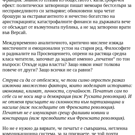
ефект: политически затворници пишат мемоари бестселъри за
несправедливото си затваряне; обикновени хора четат
брошури за екстравагантното и нечестно богатство на
аристокрацията; катастрофалните финанси на държавата вече
се обсъждат от възмутената публика, а не зад затворени врати
във Версай.
Междувременно аналитичното, критично мислене изяжда
мистичните и емоционални устои на стария ред. Философите
и радикалите на Просвещението, опрени на растяща средна
класа читатели, започват да задават именно „печатни“ по тон
въпроси: Откъде идва властта? Защо някои имат толкова
повече от други? Защо всички не са равни?
Струва си да се отбележи, че този силно опростен разказ
изключва множество фактори, които моделират историята:
икономика, климат, личности, случайност. Печатът сам по
себе си не носи мир и демокрация (виж Руската революция). И
не отменя присъщите ни склонности към партизанщина и
насилие (виж последиците от Френската революция).
Печатът не е имунизираn срещу фалшиви новини и
конспирации (виж прелюдиите към Френската революция).
Но не е нужно да вярвате, че печатът е съвършена, нетленна
комуникационна система, за да признаете, че той почти