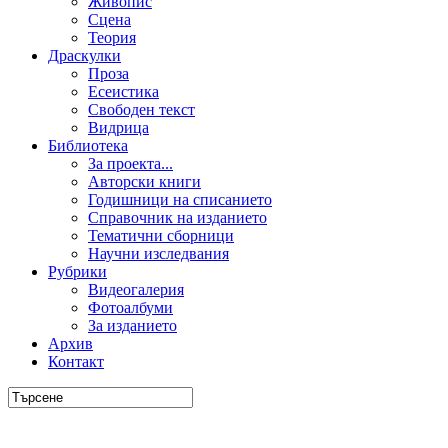
Живопис
Сцена
Теория
Драскулки
Проза
Есеистика
Свободен текст
Видрица
Библиотека
За проекта...
Авторски книги
Годишници на списанието
Справочник на изданието
Тематични сборници
Научни изследвания
Рубрики
Видеогалерия
Фотоалбуми
За изданието
Архив
Контакт