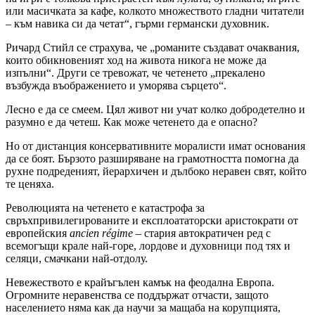
или масичката за кафе, колкото множеството гладни читатели
– към навика си да четат“, гърми германски духовник.
Ричард Стийл се страхува, че „романите създават очаквания,
които обикновеният ход на живота никога не може да
изпълни“. Други се тревожат, че четенето „прекалено
възбужда въображението и уморява сърцето“.
Лесно е да се смеем. Цял живот ни учат колко добродетелно и
разумно е да четеш. Как може четенето да е опасно?
Но от дистанция консервативните моралисти имат основания
да се боят. Бързото разширяване на грамотността помогна да
рухне подреденият, йерархичен и дълбоко неравен свят, който
те ценяха.
Революцията на четенето е катастрофа за
свръхпривилегированите и експлоататорски аристократи от
европейския
ancien régime
– стария автократичен ред с
всемогъщи крале най-горе, лордове и духовници под тях и
селяци, смачкани най-отдолу.
Невежеството е крайъгълен камък на феодална Европа.
Огромните неравенства се поддържат отчасти, защото
населението няма как да научи за мащаба на корупцията,