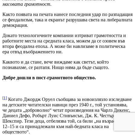
масовата грамотност.
Както появата на печата нанесе последния удар по разпадащия
се феодализъм, така и екранът разрушава света на либералната
демокрация.
Докато технологичните компании изтриват грамотността и
работните места на средната класа, можем да се озовем във
втора феодална епоха. А може би навлизаме в политическа
ера отвъд въображението ни.
Каквото и да стане, вече виждаме как светът, който
познавахме, се разтапя. Нищо няма да бъде същото.
Добре дошли в пост-грамотното общество.
[1]
Когато Джордж Оруел съобщава за новоизлязло изследване
на детските читателски навици през 1940 г., той установява,
че децата „доброволно“ четат произведения на Чарлз Дикенс,
Даниел Дефо, Робърт Луис Стивънсън, Дж. К. Честъртън и
Шекспир. Тези деца, отбелязва той, са били „на възраст между
12–15 и са принадлежали към най-бедната класа на
обществото“.