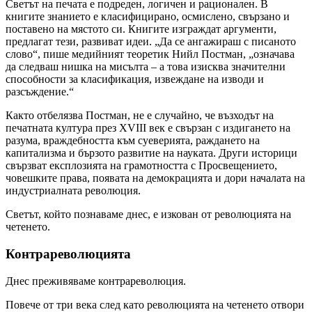
Светът на печата е подреден, логичен и рационален. В
книгите знанието е класифицирано, осмислено, свързано и
поставено на мястото си. Книгите изграждат аргументи,
предлагат тези, развиват идеи. „Да се ангажираш с писаното
слово“, пише медийният теоретик Нийл Постман, „означава
да следваш нишка на мисълта – а това изисква значителни
способности за класификация, извеждане на изводи и
разсъждение.“
Както отбелязва Постман, не е случайно, че възходът на
печатната култура през XVIII век е свързан с издигането на
разума, враждебността към суеверията, раждането на
капитализма и бързото развитие на науката. Други историци
свързват експлозията на грамотността с Просвещението,
човешките права, появата на демокрацията и дори началата на
индустриалната революция.
Светът, който познаваме днес, е изкован от революцията на
четенето.
Контрареволюцията
Днес преживяваме контрареволюция.
Повече от три века след като революцията на четенето отвори