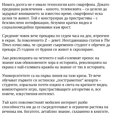
Никога досега не е имало технология като смартфона. Докато
предишни развлечения – киното, телевизията – са целели да
задържат вниманието за известно време, смартфонът иска
целия ти живот. Той е конструиран да пристрастява – с
безсмислени нотификации, безумни кратки видеа и
социалномедийни примамки към ярост.
Средният човек вече прекарва по седем часа на ден, втренчен
в екран. За поколението Z – девет. Неотдавнашна статия в
The
Times
изчислява, че средният съвременен студент е обречен да
прекара 25 години от будния си живот в скролиране.
Ако революцията на четенето е най-големият пренос на
знание към обикновените хора в историята, революцията на
екрана е най-голямата кражба на знание от тях в историята.
Университетите са на първа линия на тази криза. Те вече
обучават първите си истински „постграмотни“ кохорти –
студенти, израснали почти изцяло в света на кратките видеа,
компютърните игри, пристрастяващите алгоритми и, все
повече, изкуствения интелект.
Тъй като повсеместният мобилен интернет разби
способността им да се съсредоточават и ограничи растежа на
речника им, богатото, детайлно знание, съхранено в книгите,