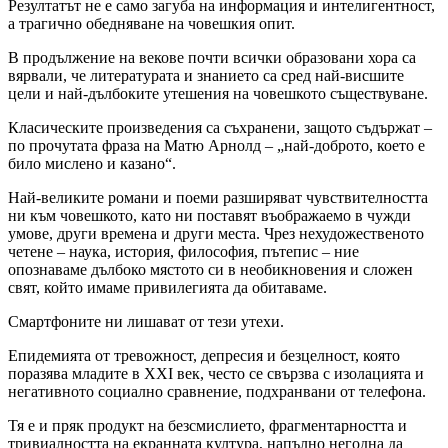
Резултатът не е само загуба на информация и интелигентност,
а трагично обедняване на човешкия опит.
В продължение на векове почти всички образовани хора са
вярвали, че литературата и знанието са сред най-висшите
цели и най-дълбоките утешения на човешкото съществуване.
Класическите произведения са съхранени, защото съдържат –
по прочутата фраза на Матю Арнолд – „най-доброто, което е
било мислено и казано“.
Най-великите романи и поеми разширяват чувствителността
ни към човешкото, като ни поставят въображаемо в чужди
умове, други времена и други места. Чрез нехудожественото
четене – наука, история, философия, пътепис – ние
опознаваме дълбоко мястото си в необикновения и сложен
свят, който имаме привилегията да обитаваме.
Смартфоните ни лишават от тези утехи.
Епидемията от тревожност, депресия и безцелност, която
поразява младите в XXI век, често се свързва с изолацията и
негативното социално сравнение, подхранвани от телефона.
Тя е и пряк продукт на безсмислието, фрагментарността и
тривиалността на екранната култура, напълно негодна да