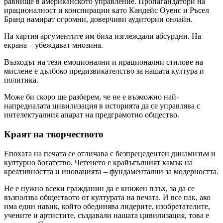
равнище в американското управление. Пропагандатори на
ирационалност и конспирации като Кандейс Оуенс и Ръсел
Бранд намират огромни, доверчиви аудитории онлайн.
На хартия аргументите им биха изглеждали абсурдни. На
екрана – убеждават мнозина.
Възходът на тези емоционални и ирационални стилове на
мислене е дълбоко предизвикателство за нашата култура и
политика.
Може би скоро ще разберем, че не е възможно най-
напредналата цивилизация в историята да се управлява с
интелектуалния апарат на предграмотно общество.
Краят на творчеството
Епохата на печата се отличава с безпрецедентен динамизъм и
културно богатство. Четенето е крайъгълният камък на
креативността и иновацията – фундаментални за модерността.
Не е нужно всеки гражданин да е книжен плъх, за да се
възползва обществото от културата на печата. И все пак, ако
има един навик, който обединява лидерите, изобретателите,
учените и артистите, създавали нашата цивилизация, това е