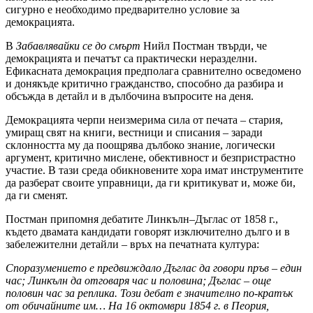
сигурно е необходимо предварително условие за
демокрацията.
В
Забавлявайки се до смърт
Нийл Постман твърди, че
демокрацията и печатът са практически неразделни.
Ефикасната демокрация предполага сравнително осведомено
и донякъде критично гражданство, способно да разбира и
обсъжда в детайл и в дълбочина въпросите на деня.
Демокрацията черпи неизмерима сила от печата – стария,
умиращ свят на книги, вестници и списания – заради
склонността му да поощрява дълбоко знание, логически
аргумент, критично мислене, обективност и безпристрастно
участие. В тази среда обикновените хора имат инструментите
да разберат своите управници, да ги критикуват и, може би,
да ги сменят.
Постман припомня дебатите Линкълн–Дъглас от 1858 г.,
където двамата кандидати говорят изключително дълго и в
забележителни детайли – връх на печатната култура:
Споразумението е предвиждало Дъглас да говори пръв – един
час; Линкълн да отговаря час и половина; Дъглас – още
половин час за реплика. Този дебат е значително по-кратък
от обичайните им… На 16 октомври 1854 г. в Пеория,