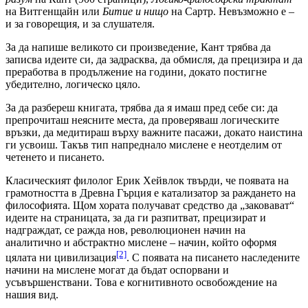
на Витгенщайн или
Битие и нищо
на Сартр. Невъзможно е –
и за говорещия, и за слушателя.
За да напише великото си произведение, Кант трябва да
записва идеите си, да задрасква, да обмисля, да прецизира и да
преработва в продължение на години, докато постигне
убедително, логическо цяло.
За да разбереш книгата, трябва да я имаш пред себе си: да
препрочиташ неясните места, да проверяваш логическите
връзки, да медитираш върху важните пасажи, докато наистина
ги усвоиш. Такъв тип напреднало мислене е неотделим от
четенето и писането.
Класическият филолог Ерик Хейвлок твърди, че появата на
грамотността в Древна Гърция е катализатор за раждането на
философията. Щом хората получават средство да „заковават“
идеите на страницата, за да ги разпитват, прецизират и
надграждат, се ражда нов, революционен начин на
аналитично и абстрактно мислене – начин, който оформя
[2]
цялата ни цивилизация
. С появата на писането наследените
начини на мислене могат да бъдат оспорвани и
усъвършенствани. Това е когнитивното освобождение на
нашия вид.