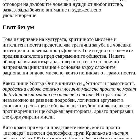
отговори на дълбоките човешки нужди от любопитство,
разказ, задълбочено внимание и художествено
удовлетворение.
Свят без ум
Това изчерпване на културата, критичното мислене и
интелигентността представлява трагична загуба на човешки
потенциал и човешко процъфтяване. То е и едно от големите
предизвикателства пред съвременните общества. Нашата
обширна, взаимосвързана, толерантна и технологично
напреднала цивилизация е основана върху сложните,
рационални видове мислене, които поникват от грамотността.
Както пише Уолтър Онг в книгата си „Устност и грамотност“,
определени видове сложно и логично мислене просто не могат
да бъдат постигнати без четене и писане
. На практика е
невъзможно да развиеш подробен, логически аргумент в
спонтанна реч – ще се объркаш, ще загубиш нишката, ще си
противоречиш и ще объркаш аудиторията, докато преправяш
зле формулирани мисли.
Като краен пример си представете някой, който просто
„изговаря“ известен философски труд:
Критика на чистия
разум
на Кант (900 страници),
Логико-философски
трактат