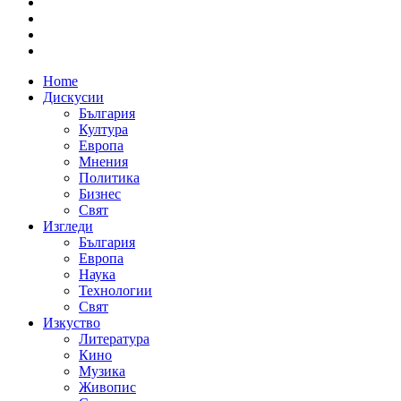
Home
Дискусии
България
Култура
Европа
Мнения
Политика
Бизнес
Свят
Изгледи
България
Европа
Наука
Технологии
Свят
Изкуство
Литература
Кино
Музика
Живопис