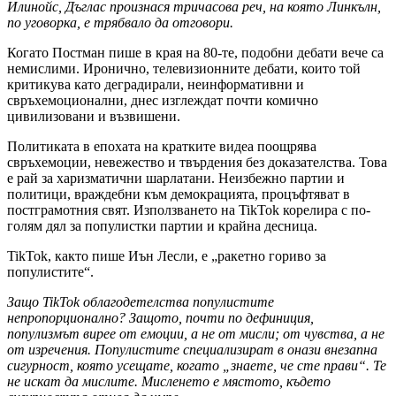
Илинойс, Дъглас произнася тричасова реч, на която Линкълн,
по уговорка, е трябвало да отговори.
Когато Постман пише в края на 80-те, подобни дебати вече са
немислими. Иронично, телевизионните дебати, които той
критикува като деградирали, неинформативни и
свръхемоционални, днес изглеждат почти комично
цивилизовани и възвишени.
Политиката в епохата на кратките видеа поощрява
свръхемоции, невежество и твърдения без доказателства. Това
е рай за харизматични шарлатани. Неизбежно партии и
политици, враждебни към демокрацията, процъфтяват в
постграмотния свят. Използването на TikTok корелира с по-
голям дял за популистки партии и крайна десница.
TikTok, както пише Иън Лесли, е „ракетно гориво за
популистите“.
Защо TikTok облагодетелства популистите
непропорционално? Защото, почти по дефиниция,
популизмът вирее от емоции, а не от мисли; от чувства, а не
от изречения. Популистите специализират в онази внезапна
сигурност, която усещате, когато „знаете, че сте прави“. Те
не искат да мислите. Мисленето е мястото, където