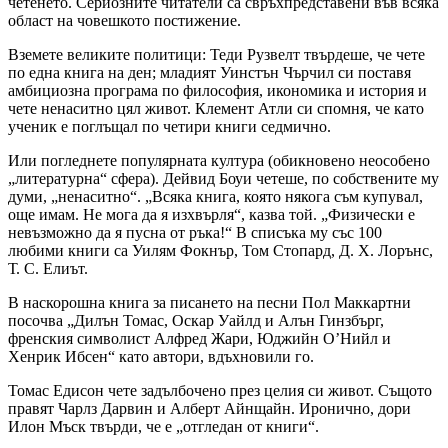
четенето. Сериозните читатели са свръхпредставени във всяка
област на човешкото постижение.
Вземете великите политици: Теди Рузвелт твърдеше, че чете
по една книга на ден; младият Уинстън Чърчил си поставя
амбициозна програма по философия, икономика и история и
чете ненаситно цял живот. Клемент Атли си спомня, че като
ученик е поглъщал по четири книги седмично.
Или погледнете популярната култура (обикновено неособено
„литературна“ сфера). Дейвид Боуи четеше, по собствените му
думи, „ненаситно“. „Всяка книга, която някога съм купувал,
още имам. Не мога да я изхвърля“, казва той. „Физически е
невъзможно да я пусна от ръка!“ В списъка му със 100
любими книги са Уилям Фокнър, Том Стопард, Д. Х. Лорънс,
Т. С. Елиът.
В наскорошна книга за писането на песни Пол Маккартни
посочва „Дилън Томас, Оскар Уайлд и Алън Гинзбърг,
френския символист Алфред Жари, Юджийн О’Нийл и
Хенрик Ибсен“ като автори, вдъхновили го.
Томас Едисон чете задълбочено през целия си живот. Същото
правят Чарлз Дарвин и Алберт Айнщайн. Иронично, дори
Илон Мъск твърди, че е „отгледан от книги“.