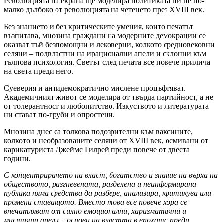
Революцията на екрана ще моделира политиката ни не по-
малко дълбоко от революцията на четенето през XVIII век.
Без знанието и без критическите умения, които печатът
възпитава, мнозина граждани на модерните демокрации се
оказват тъй безпомощни и лековерни, колкото средновековни
селяни – подвластни на ирационални апели и склонни към
тълпова психология. Светът след печата все повече прилича
на света преди него.
Суеверия и антидемократично мислене процъфтяват.
Академичният живот се моделира от твърда партийност, а не
от толерантност и любопитство. Изкуството и литературата
ни стават по-груби и опростени.
Мнозина днес са толкова подозрителни към ваксините,
колкото и необразованите селяни от XVIII век, осмивани от
карикатуриста Джеймс Гилрей преди повече от двеста
години.
С концентрирането на власт, богатство и знание на върха на
обществото, разгневената, разделена и неинформирана
публика няма средства да разбере, анализира, критикува или
промени ставащото. Вместо това все повече хора се
впечатляват от силно емоционални, харизматични и
мистични апели – основи на властта в епохата преди