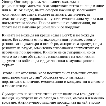
Уолтър Онг подчертава, че писането охлажда и
рационализира мисълта. Ако защитавате тезата си лице в лице
или в TikTok видео, имате безброй начини да заобиколите
логическия аргумент: можете да викате, да плачете, да
омагьосвате аудиторията; да пуснете емоционална музика или
покъртителни образи. Такива апели не са рационални, но
хората не са напълно рационални и се поддават.
Книгата не може да ви крещи (слава Богу!) и не може да
плаче. Без арсенала от логикоподриващи трикове, с които
разполагат подкастъри и ютюбъри, авторите са принудени да
разчитат на разума, мъчително сглобявайки аргументите си
изречение по изречение. Книгите не са съвършени, но са
много по-тясно обвързани с изискванията на логическия
аргумент от който и да е друг човешки комуникационен
формат.
Затова Онг отбелязва, че за посетители от грамотни страни
предграмотните „устни“ общества често изглеждат
поразително мистични, емоционални и конфликтни в словото
и мисленето си.
С умирането на книгите сякаш се връщаме към тези „устни“
навици. Дискурсът ни се разпада в паника, омраза и племенно
воюване. Антинаучното мислене процъфтява на най-високо