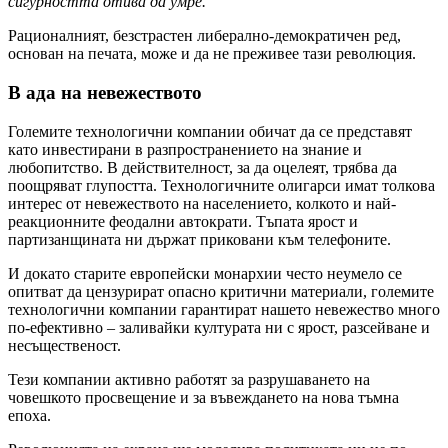
сигурността отива да умре.
Рационалният, безстрастен либерално-демократичен ред,
основан на печата, може и да не преживее тази революция.
В ада на невежеството
Големите технологични компании обичат да се представят
като инвестирани в разпространението на знание и
любопитство. В действителност, за да оцелеят, трябва да
поощряват глупостта. Технологичните олигарси имат толкова
интерес от невежеството на населението, колкото и най-
реакционните феодални автократи. Тъпата ярост и
партизанщината ни държат приковани към телефоните.
И докато старите европейски монархии често неумело се
опитват да цензурират опасно критични материали, големите
технологични компании гарантират нашето невежество много
по-ефективно – заливайки културата ни с ярост, разсейване и
несъщественост.
Тези компании активно работят за разрушаването на
човешкото просвещение и за въвеждането на нова тъмна
епоха.