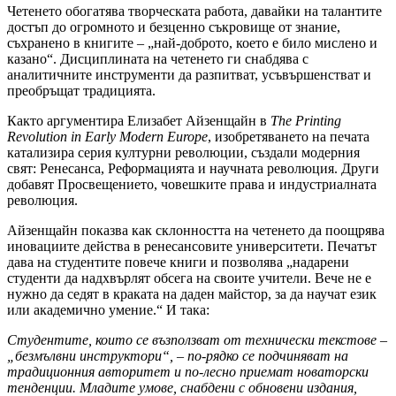
Четенето обогатява творческата работа, давайки на талантите
достъп до огромното и безценно съкровище от знание,
съхранено в книгите – „най-доброто, което е било мислено и
казано“. Дисциплината на четенето ги снабдява с
аналитичните инструменти да разпитват, усъвършенстват и
преобръщат традицията.
Както аргументира Елизабет Айзенщайн в
The Printing
Revolution in Early Modern Europe
, изобретяването на печата
катализира серия културни революции, създали модерния
свят: Ренесанса, Реформацията и научната революция. Други
добавят Просвещението, човешките права и индустриалната
революция.
Айзенщайн показва как склонността на четенето да поощрява
иновациите действа в ренесансовите университети. Печатът
дава на студентите повече книги и позволява „надарени
студенти да надхвърлят обсега на своите учители. Вече не е
нужно да седят в краката на даден майстор, за да научат език
или академично умение.“ И така:
Студентите, които се възползват от технически текстове –
„безмълвни инструктори“, – по-рядко се подчиняват на
традиционния авторитет и по-лесно приемат новаторски
тенденции. Младите умове, снабдени с обновени издания,