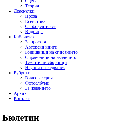
Сцена
Теория
Драскулки
Проза
Есеистика
Свободен текст
Видрица
Библиотека
За проекта...
Авторски книги
Годишници на списанието
Справочник на изданието
Тематични сборници
Научни изследвания
Рубрики
Видеогалерия
Фотоалбуми
За изданието
Архив
Контакт
Бюлетин