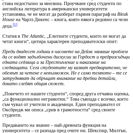
става недостъпно за мнозина. Проучване сред студенти по
английска литература в американски университети
установява, че не могат да разберат първия параграф на
Bleak
House
на Чарлз Дикенс – книга, която някога редовно са чели
[1]
деца.
Статия в
The Atlantic
, „Елитните студенти, които не могат да
четат книги“, цитира характерен преподавателски опит:
Преди двадесет години в часовете на Деймс нямаше проблем
да се водят задълбочени дискусии за Гордост и предразсъдъци
едната седмица и за Престъпление и наказание на
следващата. Сега студентите му казват предварително, че
обемът за четене е невъзможен. Не е само темпото – те се
затрудняват да обръщат внимание на дребни детайли,
докато следят общия сюжет.
„Повечето от нашите студенти“, според друга отчаяна оценка,
„са функционално неграмотни.“ Това съвпада с всичко, което
съм чувал от учители и академици. Един преподавател от
Оксбридж ми описа „срив в грамотността“ сред своите
студенти.
Предаването на знание – най-древната функция на
университета – се разпада пред очите ни. Шекспир, Милтън,