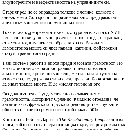
злоупотребите и неефективността на управниците си.
Старият ред не се оправдава толкова с логика, колкото с
онова, което Уолтър Онг би разпознал като предграмотни
апели към мистичното и емоционалното.
Това е т.нар. „репрезентативна“ култура на властта от XVII
век – силно визуална монархическа пропаганда, натрапваща
страховития, внушителен образ на краля. Режимът
демонстрира мощта си чрез паради, картини, фойерверки,
статуи, грандиозни сгради.
Тази система работи в епоха преди масовата грамотност. Но
когато знанието се разпространява и печатът налага
аналитичното, критично мислене, менталната и културна
атмосфера, поддържала стария ред, прегаря. Хората започват
да знаят твърде много. И да мислят твърде много.
Феодалният ред е фундаментално несъвместим с
грамотността. Историкът Орландо Файджис отбелязва, че
английската, френската и руската революции се случват в
общества, в които грамотността доближава 50%.
Книгата на Робърт Дарнтън
The Revolutionary Temper
описва
хаоса, който печатната ера отприщва върху стария режим във
Франция. Знанието плъзва из обществото с катастрофичен