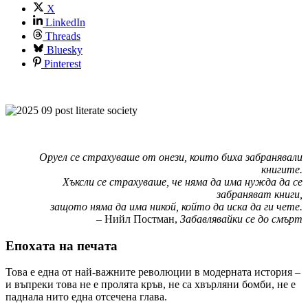
X
LinkedIn
Threads
Bluesky
Pinterest
Оруел се страхуваше от онези, които биха забранявали
книгите.
Хъксли се страхуваше, че няма да има нужда да се
забраняват книги,
защото няма да има никой, който да иска да ги чете.
– Нийл Постман,
Забавлявайки се до смърт
Епохата на печата
Това е една от най-важните революции в модерната история –
и въпреки това не е пролята кръв, не са хвърляни бомби, не е
паднала нито една отсечена глава.