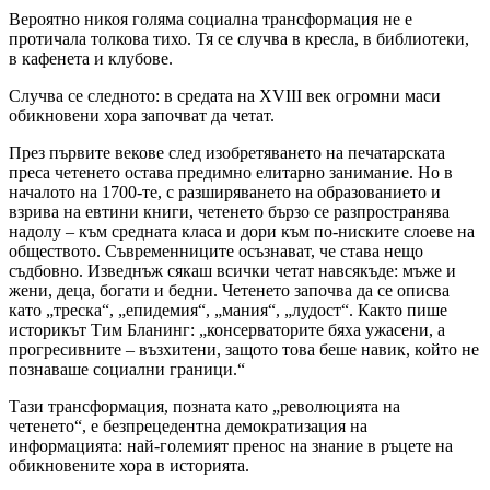
Вероятно никоя голяма социална трансформация не е
протичала толкова тихо. Тя се случва в кресла, в библиотеки,
в кафенета и клубове.
Случва се следното: в средата на XVIII век огромни маси
обикновени хора започват да четат.
През първите векове след изобретяването на печатарската
преса четенето остава предимно елитарно занимание. Но в
началото на 1700-те, с разширяването на образованието и
взрива на евтини книги, четенето бързо се разпространява
надолу – към средната класа и дори към по-ниските слоеве на
обществото. Съвременниците осъзнават, че става нещо
съдбовно. Изведнъж сякаш всички четат навсякъде: мъже и
жени, деца, богати и бедни. Четенето започва да се описва
като „треска“, „епидемия“, „мания“, „лудост“. Както пише
историкът Тим Бланинг: „консерваторите бяха ужасени, а
прогресивните – възхитени, защото това беше навик, който не
познаваше социални граници.“
Тази трансформация, позната като „революцията на
четенето“, е безпрецедентна демократизация на
информацията: най-големият пренос на знание в ръцете на
обикновените хора в историята.