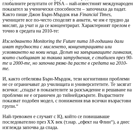
глобалните резултати от PISA – най-известният международен
показател за ученически способности – започнаха да падат.
Както пише Джон Бърн-Мърдок във
Financial Times
,
учениците все по-често споделят в анкети, че им е трудно да
мислят, да учат и да се концентрират. Характерният прелом е
точно в средата на 2010-те:
Изследването Monitoring the Future
пита 18-годишни дали
имат трудности с мисленето, концентрацията или
усвояването на нови неща. Делът на завършващите гимназия,
които съобщават за такива затруднения, е стабилен през 90-
те и 2000-те, но започва рязко да расте в средата на 2010-
те.
И, както отбелязва Бърн-Мърдок, тези когнитивни проблеми
не се ограничават до училищата и университетите. Те засягат
всички: „спадът в показателите за разсъждение и решаване на
проблеми не е ограничен до тийнейджърите. Възрастните
показват подобен модел, с понижения във всички възрастови
групи.“
Най-тревожен е случаят с IQ, който се повишаваше
последователно през XX век (т.нар. „ефект на Флин“), а днес
изглежда започва да спада.