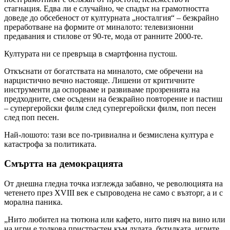
стагнация. Едва ли е случайно, че спадът на грамотността
доведе до обсебеност от културната „носталгия“ – безкрайно
преработване на формите от миналото: телевизионни
предавания и стилове от 90-те, мода от ранните 2000-те.
Културата ни се превръща в смартфонна пустош.
Откъснати от богатствата на миналото, сме обречени на
нарцистично вечно настояще. Лишени от критичните
инструменти да оспорваме и развиваме прозренията на
предходните, сме осъдени на безкрайно повторение и пастиш
– супергеройски филм след супергеройски филм, поп песен
след поп песен.
Най-лошото: тази все по-тривиална и безмислена култура е
катастрофа за политиката.
Смъртта на демокрацията
От днешна гледна точка изглежда забавно, че революцията на
четенето през XVIII век е съпроводена не само с възторг, а и с
морална паника.
„Нито любител на тютюна или кафето, нито пияч на вино или
на игри е толкова пристрастен към лулата, бутилката, игрите