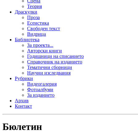
Сцена
Теория
Драскулки
Проза
Есеистика
Свободен текст
Видрица
Библиотека
За проекта...
Авторски книги
Годишници на списанието
Справочник на изданието
Тематични сборници
Научни изследвания
Рубрики
Видеогалерия
Фотоалбуми
За изданието
Архив
Контакт
Бюлетин