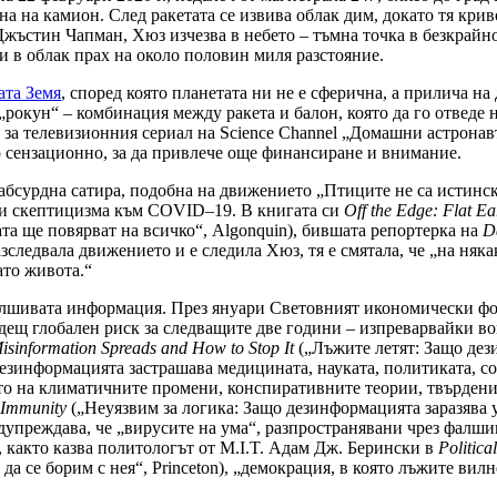
на на камион. След ракетата се извива облак дим, докато тя крив
Джъстин Чапман, Хюз изчезва в небето – тъмна точка в безкрайно
ди в облак прах на около половин миля разстояние.
ата Земя
, според която планетата ни не е сферична, а прилича на 
ди „рокун“ – комбинация между ракета и балон, която да го отведе
о за телевизионния сериал на Science Channel „Домашни астронав
но сензационно, за да привлече още финансиране и внимание.
абсурдна сатира, подобна на движението „Птиците не са истински
 и скептицизма към COVID–19. В книгата си
Off the Edge: Flat Ea
та ще повярват на всичко“, Algonquin), бившата репортерка на
D
зследвала движението и е следила Хюз, тя е смятала, че „на няка
ато живота.“
 фалшивата информация. През януари Световният икономически ф
дещ глобален риск за следващите две години – изпреварвайки во
isinformation Spreads and How to Stop It
(„Лъжите летят: Защо дези
дезинформацията застрашава медицината, науката, политиката, 
то на климатичните промени, конспиративните теории, твърдения
 Immunity
(„Неуязвим за логика: Защо дезинформацията заразява у
преждава, че „вирусите на ума“, разпространявани чрез фалшив
, както казва политологът от M.I.T. Адам Дж. Берински в
Politic
а се борим с нея“, Princeton), „демокрация, в която лъжите вил