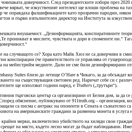
 човешката доверчивост. След президентските избори през 2020 
овече вярват, че изкуственият интелект ще влоши проблема на т
кар че оправдаха фалшификациите като прозрачни пародии, няко
тон и първи изпълнителен директор на Института за изкуствен 
вешката внушаемост. „Дезинформацията, конспиративните теории
 „Те проникват в мислите, чувствата и дори в спомените ни.“ Таг
 доверчивост.“
е на случващото се? Хора като Майк Хюз не са доверчиви в смисъ
ни конспирации (че правителството се управлява от гущероподо
та на мейнстрийм медиите. Дали не сме били дезинформирани от
Embassy Suites близо до летище O’Hare в Чикаго, за да обсъждат 
хването на съществуващия световен ред. Наричат себе си с разл
ателите ще използват години наред, е
Truthers
(„трутъри“).
овния търговски център са организирани от Белия дом, за да се 
Според обяснение, публикувано от 911truth.org – организация, 
ращали са писма с антракс на опоненти в Сената и съзнателно с
ивота на американските граждани за разменна монета в услуга 
ло крайни мерки, включително убийството на хиляди свои граждан
срещат на място, където лесно могат да бъдат наблюдавани. Имен
 форум за обсъждане на следващи стъпки, а няколко участници 