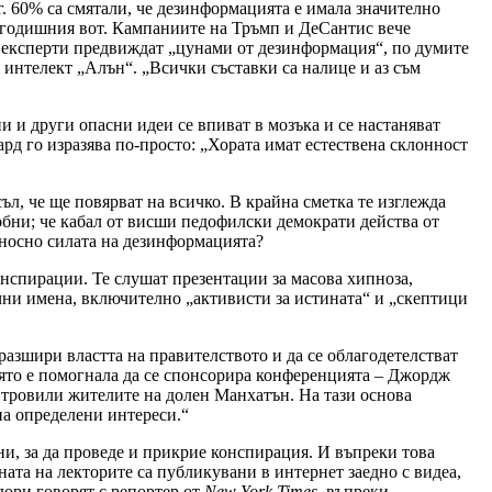
г. 60% са смятали, че дезинформацията е имала значително
азгодишния вот. Кампаниите на Тръмп и ДеСантис вече
и експерти предвиждат „цунами от дезинформация“, по думите
интелект „Алън“. „Всички съставки са налице и аз съм
 и други опасни идеи се впиват в мозъка и се настаняват
ард го изразява по-просто: „Хората имат естествена склонност
л, че ще повярват на всичко. В крайна сметка те изглежда
бни; че кабал от висши педофилски демократи действа от
носно силата на дезинформацията?
конспирации. Те слушат презентации за масова хипноза,
ични имена, включително „активисти за истината“ и „скептици
разшири властта на правителството и да се облагодетелстват
която е помогнала да се спонсорира конференцията – Джордж
а тровили жителите на долен Манхатън. На тази основа
на определени интереси.“
и, за да проведе и прикрие конспирация. И въпреки това
ата на лекторите са публикувани в интернет заедно с видеа,
дори говорят с репортер от
New York Times
, въпреки