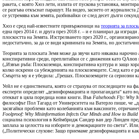
ракета, с която Хюз лети, излита от пускова установка, монтира
се разгъва откъснат парашут. На видео, заснето от журналиста 
се устремява към земята, разбивайки се след десет дълги секун
Хюз е сред най-известните привърженици на
теорията за плоск
една през 2014 г. и друга през 2018 г. – и е планирал да изгра
плоскостта на Земята. Изстрелването през 2020 г., организиран
недостатъчно, за да се види кривината на Земята, но достатъч
Теорията за плоската Земя може да звучи като някаква нарочно 
конспиративни среди, преплитайки се с движения като QAnon
(„Извън ръба: Плоскоземци, конспиративна култура и защо хора
колко искрени са убежденията на плоскоземците. След като е ра
Смъртта му я е убедила: „Грешах. Плоскоземците са сериозни к
Уейл не е единствената, която се страхува от последиците на
експерти определят „дезинформацията и пропагандата“ като во
отекват в цяла поредица нови книги. Във
Falsehoods Fly: Why M
философът Пол Тагард от Университета на Ватерло пише, че „
засягайки проблеми като колебанията към ваксините, отричане
Foolproof: Why Misinformation Infects Our Minds and How to Build
социална психология в Кеймбридж Сандер ван дер Линден преду
заплаха за целостта на изборите и демокрациите по света“. Или
(„Политически слухове: Защо приемаме дезинформацията и как д