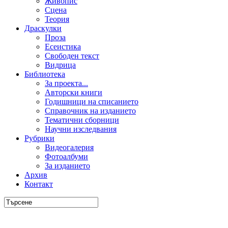
Живопис
Сцена
Теория
Драскулки
Проза
Есеистика
Свободен текст
Видрица
Библиотека
За проекта...
Авторски книги
Годишници на списанието
Справочник на изданието
Тематични сборници
Научни изследвания
Рубрики
Видеогалерия
Фотоалбуми
За изданието
Архив
Контакт