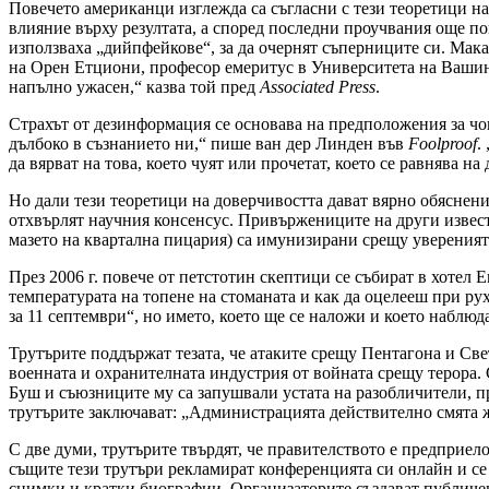
Повечето американци изглежда са съгласни с тези теоретици на
влияние върху резултата, а според последни проучвания още п
използваха „дийпфейкове“, за да очернят съперниците си. Ма
на Орен Етциони, професор емеритус в Университета на Вашинг
напълно ужасен,“ казва той пред
Associated Press
.
Страхът от дезинформация се основава на предположения за чо
дълбоко в съзнанието ни,“ пише ван дер Линден във
Foolproof
.
да вярват на това, което чуят или прочетат, което се равнява на
Но дали тези теоретици на доверчивостта дават вярно обяснени
отхвърлят научния консенсус. Привържениците на други извест
мазето на квартална пицария) са имунизирани срещу уверения
През 2006 г. повече от петстотин скептици се събират в хотел 
температурата на топене на стоманата и как да оцелееш при ру
за 11 септември“, но името, което ще се наложи и което наблюд
Трутърите поддържат тезата, че атаките срещу Пентагона и Свет
военната и охранителната индустрия от войната срещу терора. 
Буш и съюзниците му са запушвали устата на разобличители, п
трутърите заключават: „Администрацията действително смята ж
С две думи, трутърите твърдят, че правителството е предприе
същите тези трутъри рекламират конференцията си онлайн и се 
снимки и кратки биографии. Организаторите създават публичен