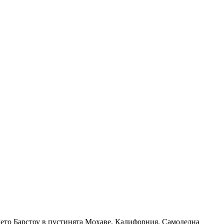
дчето Барстоу в пустинята Мохаве, Калифорния. Самоделна