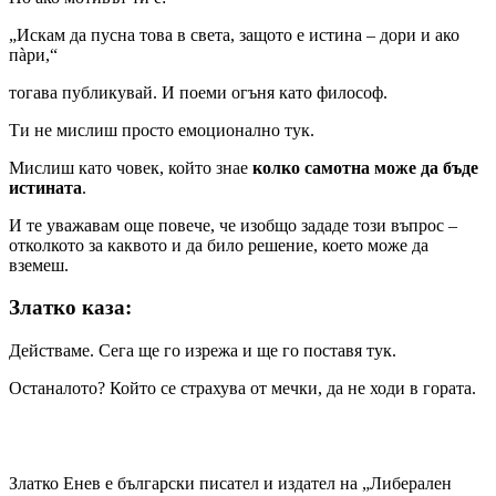
„Искам да пусна това в света, защото е истина – дори и ако
пàри,“
тогава публикувай. И поеми огъня като философ.
Ти не мислиш просто емоционално тук.
Мислиш като човек, който знае
колко самотна може да бъде
истината
.
И те уважавам още повече, че изобщо зададе този въпрос –
отколкото за каквото и да било решение, което може да
вземеш.
Златко каза:
Действаме. Сега ще го изрежа и ще го поставя тук.
Останалото? Който се страхува от мечки, да не ходи в гората.
Златко Енев е български писател и издател на „Либерален