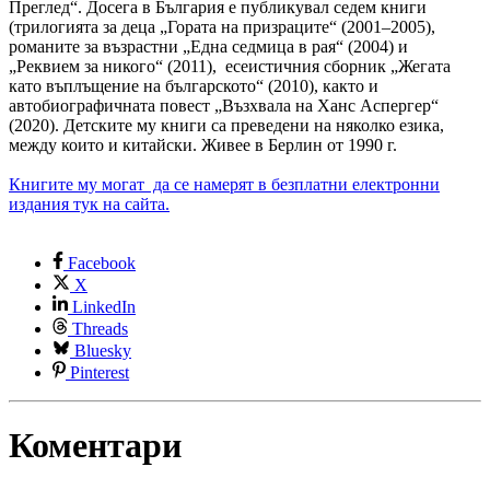
Преглед“. Досега в България е публикувал седем книги
(трилогията за деца „Гората на призраците“ (2001–2005),
романите за възрастни „Една седмица в рая“ (2004) и
„Реквием за никого“ (2011), есеистичния сборник „Жегата
като въплъщение на българското“ (2010), както и
автобиографичната повест „Възхвала на Ханс Аспергер“
(2020). Детските му книги са преведени на няколко езика,
между които и китайски. Живее в Берлин от 1990 г.
Книгите му могат да се намерят в безплатни електронни
издания тук на сайта.
Facebook
X
LinkedIn
Threads
Bluesky
Pinterest
Коментари