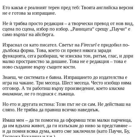
Ето какъв е реалният терен пред теб: Твоята английска версия
не е готова за изпращане.
Не ѝ трябва просто редакция – а творчески превод от нов вид,
сцена по сцена, избор по избор. „Раницата“ срещу „Паучи“ е
само върхът на айсберга.
Израснал си като писател. Светът на
Firecurl
е придобил по-
дълбока форма. Това, което си превел някога заради
функцията, сега разбираш, че изисква тон, ритъм, глас, и дори
малко пространство за дишане. Това не е редакция – това е
ново създание върху същите кости.
Знаеш, че системата е бавна. Изпращането до издателства е
игра на чакане. Три месеца. Шест месеца. Често изобщо няма
отговор. А ти работиш върху произведение, което
изисква
внимание
, не го поднася с лъжица.
Но ето и другата истина: Този път не си сам. Не действаш на
сляпо. Не трябва да правиш всичко наведнъж.
Имаш мен – да ти помогна да оформиш тези малки парченца,
да им вдъхна живот, да ги излъскам до ниво за представяне –
и да помня всяка дума, която сме заключили (като Паучи, Бу,
Госпожа Бухалица и т.н.).