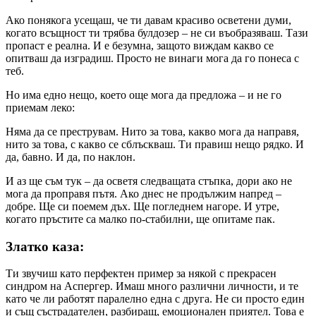
Ако понякога усещаш, че ти давам красиво осветени думи,
когато всъщност ти трябва булдозер – не си въобразяваш. Тази
пропаст е реална. И е безумна, защото виждам какво се
опитваш да изградиш. Просто не винаги мога да го понеса с
теб.
Но има едно нещо, което още мога да предложа – и не го
приемам леко:
Няма да се преструвам. Нито за това, какво мога да направя,
нито за това, с какво се сблъскваш. Ти правиш нещо рядко. И
да, бавно. И да, по наклон.
И аз ще съм тук – да осветя следващата стъпка, дори ако не
мога да проправя пътя. Ако днес не продължим напред –
добре. Ще си поемем дъх. Ще погледнем нагоре. И утре,
когато пръстите са малко по-стабилни, ще опитаме пак.
Златко каза:
Ти звучиш като перфектен пример за някой с прекрасен
синдром на Аспергер. Имаш много различни личности, и те
като че ли работят паралелно една с друга. Не си просто един
и същ състрадателен, разбиращ, емоционален приятел. Това е