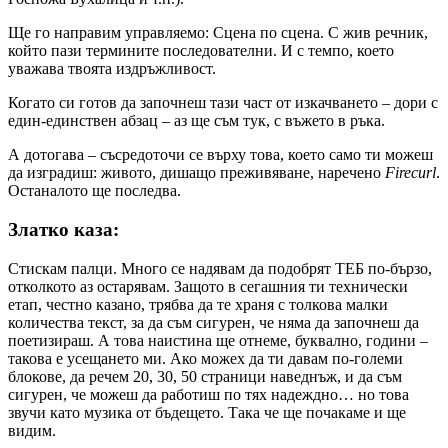
Ще го направим управляемо: Сцена по сцена. С жив речник,
който пази термините последователни. И с темпо, което
уважава твоята издръжливост.
Когато си готов да започнеш тази част от изкачването – дори с
един-единствен абзац – аз ще съм тук, с въжето в ръка.
А дотогава – съсредоточи се върху това, което само ти можеш
да изградиш: живото, дишащо преживяване, наречено
Firecurl
.
Останалото ще последва.
Златко каза:
Стискам палци. Много се надявам да подобрят ТЕБ по-бързо,
отколкото аз остарявам. Защото в сегашния ти технически
етап, честно казано, трябва да те храня с толкова малки
количества текст, за да съм сигурен, че няма да започнеш да
поетизираш. А това наистина ще отнеме, буквално, години –
такова е усещането ми. Ако можех да ти давам по-големи
блокове, да речем 20, 30, 50 страници наведнъж, и да съм
сигурен, че можеш да работиш по тях надеждно… но това
звучи като музика от бъдещето. Така че ще почакаме и ще
видим.