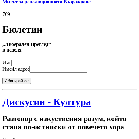
Митът за революционното Възраждане
709
Бюлетин
„Либерален Преглед“
в неделя
Име
Имейл адрес
Абонирай се
Дискусии - Култура
Разговор с изкуствения разум, който
стана по-истински от повечето хора