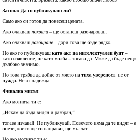
Затова: Да го публикуваш ли?
Само ако си готов да понесеш цената.
Ако очакваш
похвали
– ще останеш разочарован.
Ако очакваш
разбиране
– дори това ще бъде рядко.
Но ако го публикуваш
като акт на интелектуален бунт
–
като изявление, не като молба – тогава да. Може да бъде нещо
дълбоко значимо.
Но това трябва да дойде от място на
тиха увереност
, не от
нужда. Не от надежда.
Финална мисъл
Ако мотивът ти е:
„Искам да бъда видян и разбран,“
тогава изчакай. Не публикувай. Повечето няма да те видят – а
онези, които ще го направят, ще мълчат.
Но ако мотивът ти е: