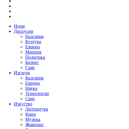
Home
Дискусии
България
Култура
Европа
Мнения
Политика
Бизнес
Свят
Изгледи
България
Европа
Наука
Технологии
Свят
Изкуство
Литература
Кино
Музика
Живопис