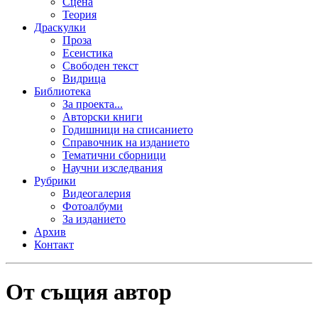
Сцена
Теория
Драскулки
Проза
Есеистика
Свободен текст
Видрица
Библиотека
За проекта...
Авторски книги
Годишници на списанието
Справочник на изданието
Тематични сборници
Научни изследвания
Рубрики
Видеогалерия
Фотоалбуми
За изданието
Архив
Контакт
От същия автор