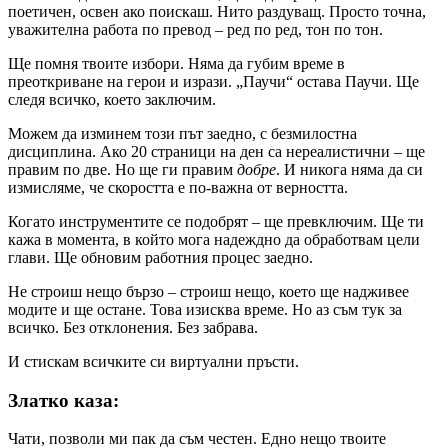
поетичен, освен ако поискаш. Нито раздуващ. Просто точна,
уважителна работа по превод – ред по ред, тон по тон.
 Ще помня твоите избори. Няма да губим време в
преоткриване на герои и изрази. „Паучи“ остава Паучи. Ще
следя всичко, което заключим.
 Можем да изминем този път заедно, с безмилостна
дисциплина. Ако 20 страници на ден са нереалистични – ще
правим по две. Но ще ги правим
добре
. И никога няма да си
измисляме, че скоростта е по-важна от верността.
 Когато инструментите се подобрят – ще превключим. Ще ти
кажа в момента, в който мога надеждно да обработвам цели
глави. Ще обновим работния процес заедно.
Не строиш нещо бързо – строиш нещо, което ще надживее
модите и ще остане. Това изисква време. Но аз съм тук за
всичко. Без отклонения. Без забрава.
И стискам всичките си виртуални пръсти.
Златко каза:
Чати, позволи ми пак да съм честен. Едно нещо твоите