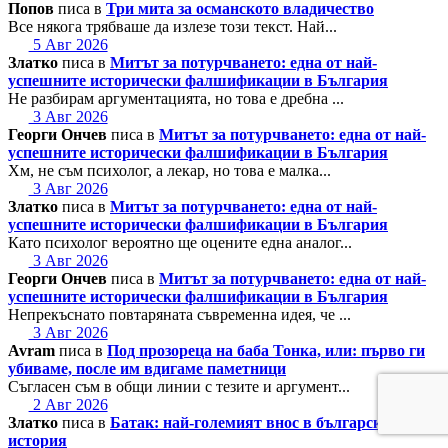
Попов
писа в
Три мита за османското владичество
Все някога трябваше да излезе този текст. Най...
5 Авг 2026
Златко
писа в
Митът за потурчването: една от най-
успешните исторически фалшификации в България
Не разбирам аргументацията, но това е дребна ...
3 Авг 2026
Георги Ончев
писа в
Митът за потурчването: една от най-
успешните исторически фалшификации в България
Хм, не съм психолог, а лекар, но това е малка...
3 Авг 2026
Златко
писа в
Митът за потурчването: една от най-
успешните исторически фалшификации в България
Като психолог вероятно ще оцените една аналог...
3 Авг 2026
Георги Ончев
писа в
Митът за потурчването: една от най-
успешните исторически фалшификации в България
Непрекъснато повтаряната съвременна идея, че ...
3 Авг 2026
Avram
писа в
Под прозореца на баба Тонка, или: първо ги
убиваме, после им вдигаме паметници
Съгласен съм в общи линии с тезите и аргумент...
2 Авг 2026
Златко
писа в
Батак: най-големият внос в българската
история