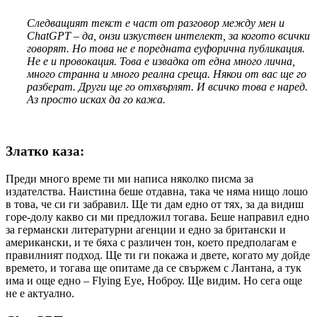
Следващият текст е част от разговор между мен и
ChatGPT – да, онзи изкуствен интелект, за когото всички
говорят. Но това не е поредната еуфорична публикация.
Не е и провокация. Това е извадка от една много лична,
много странна и много реална среща. Някои от вас ще го
разберат. Други ще го отхвърлят. И всичко това е наред.
Аз просто исках да го кажа.
Златко каза:
Преди много време ти ми написа няколко писма за
издателства. Наистина беше отдавна, така че няма нищо лошо
в това, че си ги забравил. Ще ти дам едно от тях, за да видиш
горе-долу какво си ми предложил тогава. Беше направил едно
за германски литературни агенции и едно за британски и
американски, и те бяха с различен тон, което предполагам е
правилният подход. Ще ти ги покажа и двете, когато му дойде
времето, и тогава ще опитаме да се свържем с Лантана, а тук
има и още едно – Flying Eye, Ноброу. Ще видим. Но сега още
не е актуално.