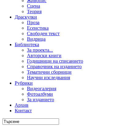
Живопис
Сцена
Теория
Драскулки
Проза
Есеистика
Свободен текст
Видрица
Библиотека
За проекта...
Авторски книги
Годишници на списанието
Справочник на изданието
Тематични сборници
Научни изследвания
Рубрики
Видеогалерия
Фотоалбуми
За изданието
Архив
Контакт