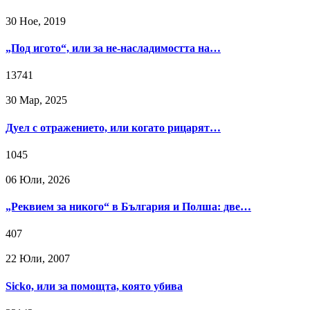
30 Ное, 2019
„Под игото“, или за не-насладимостта на…
13741
30 Мар, 2025
Дуел с отражението, или когато рицарят…
1045
06 Юли, 2026
„Реквием за никого“ в България и Полша: две…
407
22 Юли, 2007
Sicko, или за помощта, която убива