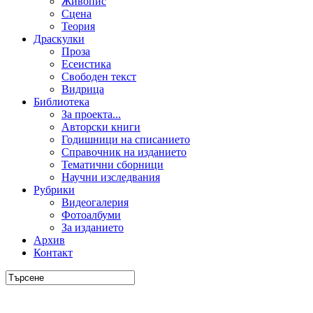
Живопис
Сцена
Теория
Драскулки
Проза
Есеистика
Свободен текст
Видрица
Библиотека
За проекта...
Авторски книги
Годишници на списанието
Справочник на изданието
Тематични сборници
Научни изследвания
Рубрики
Видеогалерия
Фотоалбуми
За изданието
Архив
Контакт