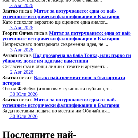
3 Авг 2026
Златко
писа в
Митът за потурчването: една от най-
успешните исторически фалшификации в България
Като психолог вероятно ще оцените една аналог...
3 Авг 2026
Георги Ончев
писа в
Митът за потурчването: една от най-
успешните исторически фалшификации в България
Непрекъснато повтаряната съвременна идея, че ...
3 Авг 2026
Avram
писа в
Под прозореца на баба Тонка, или: първо ги
убиваме, после им вдигаме паметници
Съгласен съм в общи линии с тезите и аргумент...
2 Авг 2026
Златко
писа в
Батак: най-големият внос в българската
история
Откъм Фейсбук (изключвам тукашната публика, т...
30 Юли 2026
Златко
писа в
Митът за потурчването: една от най-
успешните исторически фалшификации в България
За да поставим нещата по местата им:Обичайния...
30 Юли 2026
Последните най-