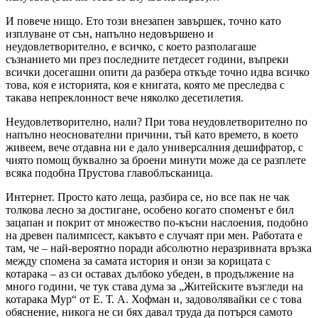
И повече нищо. Ето този внезапен завършек, точно като
изплуване от сън, напълно недовършено и
неудовлетворително, е всичко, с което разполагаше
съзнанието ми през последните петдесет години, въпреки
всички досегашни опити да разбера откъде точно идва всичко
това, коя е историята, коя е книгата, която ме преследва с
такава непреклонност вече няколко десетилетия.
Неудовлетворително, нали? При това неудовлетворително по
напълно неоснователни причини, тъй като времето, в което
живеем, вече отдавна ни е дало универсалния дешифратор, с
чиято помощ буквално за броени минути може да се разплете
всяка подобна Прустова главоблъсканица.
Интернет. Просто като леща, разбира се, но все пак не чак
толкова лесно за достигане, особено когато споменът е бил
зацапан и покрит от множество по-късни наслоения, подобно
на древен палимпсест, какъвто е случаят при мен. Работата е
там, че – най-вероятно поради абсолютно неразривната връзка
между спомена за самата история и онзи за корицата с
котарака – аз си оставах дълбоко убеден, в продължение на
много години, че тук става дума за „Житейските възгледи на
котарака Мур“ от Е. Т. А. Хофман и, задоволявайки се с това
обяснение, никога не си бях давал труда да потърся самото