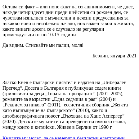
Остава си факт – или поне факт на сегашния момент, че днес,
някъде четиридесет дни преди шейсетия си рожден ден, се
чувствам изпълнен с мъчителни и неясни предусещания за
някакво ново и неизбежно начало, нов важен завой в живота,
както винаги досега се е случвало на регулярни
промеждутъци от по 10-15 години.
Да видим. Стискайте ми палци, моля!
Берлин, януари 2021
Златко Енев е български писател и издател на „Либерален
Преглед“. Досега в България е публикувал седем книги
(трилогията за деца „Гората на призраците“ (2001–2005),
романите за възрастни „Една седмица в рая“ (2004) и
„Реквием за никого“ (2011), есеистичния сборник „Жегата
като въплъщение на българското“ (2010), както и
автобиографичната повест „Възхвала на Ханс Аспергер“
(2020). Детските му книги са преведени на няколко езика,
между които и китайски. Живее в Берлин от 1990 г.
Книгите му могат да се намерят в безплатни електронни