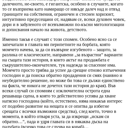
далечното, не-своето, е гигантска, особено в случаите, когато
то се възприема като намиращо се някъде далеч над и отвъд
границите на собствения, ограничен и стеснен хоризонт,
интуитивно предусещани от, надявам се, всеки духовен човек,
дори и в забуленото от всевъзможни по-късни митологизации
и дописвания начало на живота, детството.
Именно такъв е случаят с този спомен. Особено ясно са се
запечатали в главата ми перипетиите на борбата, която
момчето начева, за да си възвърне изгубеното – защото, за
разлика от класическите, направени „за възрастни“ варианти
на същата тази история, в които актът на продажбата е
съкрушително-окончателен, тук надежда за спасение има.
Момчето просто трябва да успее да срещне отново изтънчения
господин и да поиска обратно продадения си смях (наивно и
неубедително решение, но може би това се дължи единствено
на факта, че никога не дочетох тази история до края). Във
всеки случай си спомням с изключителна острота една
решаваща сцена, в която то действително успява да хване
натясно господина (който, естествено, няма никакъв интерес
от подобно развитие на нещата и се опитва да избегне
срещата с всички възможни средства), след което, точно в
момента, в който отваря уста, за да изкрещи „искам си
обратно…“, пада и удря главата си в някаква дъска на
палубата (всичко това се случва на кораб)…