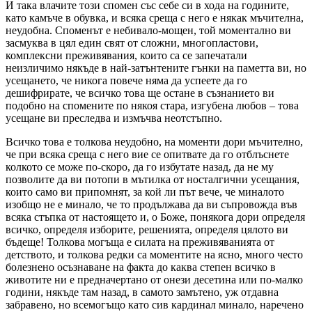
И така влачите този спомен със себе си в хода на годините,
като камъче в обувка, и всяка среща с него е някак мъчителна,
неудобна. Споменът е небивало-мощен, той моментално ви
засмуква в цял един свят от сложни, многопластови,
комплексни преживявания, които са се запечатали
неизличимо някъде в най-затънтените гънки на паметта ви, но
усещането, че никога повече няма да успеете да го
дешифрирате, че всичко това ще остане в съзнанието ви
подобно на спомените по някоя стара, изгубена любов – това
усещане ви преследва и измъчва неотстъпно.
Всичко това е толкова неудобно, на моменти дори мъчително,
че при всяка среща с него вие се опитвате да го отблъснете
колкото се може по-скоро, да го избутате назад, да не му
позволите да ви потопи в мътилка от носталгични усещания,
които само ви припомнят, за кой ли път вече, че миналото
изобщо не е минало, че то продължава да ви съпровожда във
всяка стъпка от настоящето и, о Боже, понякога дори определя
всичко, определя изборите, решенията, определя цялото ви
бъдеще! Толкова могъща е силата на преживяванията от
детството, и толкова редки са моментите на ясно, много често
болезнено осъзнаване на факта до каква степен всичко в
животите ни е предначертано от онези десетина или по-малко
години, някъде там назад, в самото замътено, уж отдавна
забравено, но всемогъщо като сив кардинал минало, наречено