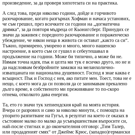
произведение, за да проверя хипотезата си на практика.
А след това, преди няколко години, дойде и горчивото
разочарование, когато разгърнах Хофман и начаса установих,
че съм грешил, през всичките си години на „догматична
дрямка“, за да повторя мъдреца от Кьонигсберг. Принудих се
значи да заживея с поредното разочарование и пораженческо
убеждение, че някои неща в живота си остават „както са си“.
Тъжно, примирено, уморено и много, много нашенско
настроение, в което съм се гушил и себеутешавал в
продължение на години. Може би типично, а може би не.
Нямам точна идея, пък и целта ми тук е всичко друго, но не и
да надслоявам безбройните замазки на меланхолично-
извапцаната ни национална душевност. Господ я знае каква е
всъщност. Пък и Господ с нея, ако питате мен. Тоест, това не е
нещо, с което мога да си позволя да се занимавам прекалено
дълго време, в собственото ми преживяване то по-скоро
отнема, отколкото дава енергия.
Та, ето го значи тук хепиендския край на моята история.
Вчера се разрових и само за няколко минути, с помощта на
упорито разпитване на Гугъл, в резултат на което се оказах в
състояние малко по малко да усъвършенствам въпросите си,
най-после стигнах и до окончателния отговор: „Тим Талер,
или продаденият смях“ от Джеймс Крюс, (западно)германски