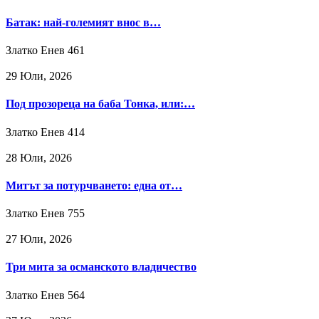
Батак: най-големият внос в…
Златко Енев
461
29 Юли, 2026
Под прозореца на баба Тонка, или:…
Златко Енев
414
28 Юли, 2026
Митът за потурчването: една от…
Златко Енев
755
27 Юли, 2026
Три мита за османското владичество
Златко Енев
564