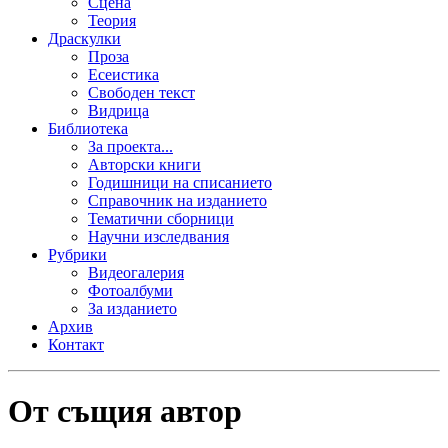
Сцена
Теория
Драскулки
Проза
Есеистика
Свободен текст
Видрица
Библиотека
За проекта...
Авторски книги
Годишници на списанието
Справочник на изданието
Тематични сборници
Научни изследвания
Рубрики
Видеогалерия
Фотоалбуми
За изданието
Архив
Контакт
От същия автор