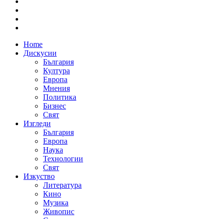
Home
Дискусии
България
Култура
Европа
Мнения
Политика
Бизнес
Свят
Изгледи
България
Европа
Наука
Технологии
Свят
Изкуство
Литература
Кино
Музика
Живопис