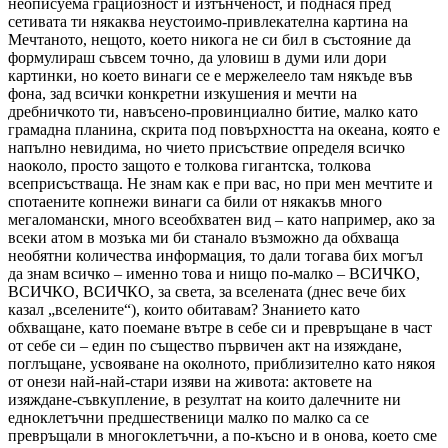
неописуема грациозност и изтънченост, и поднася пред
сетивата ти някаква неустоимо-привлекателна картина на
Мечтаното, нещото, което никога не си бил в състояние да
формулираш съвсем точно, да уловиш в думи или дори
картинки, но което винаги се е мержелеело там някъде във
фона, зад всички конкретни изкушения и мечти на
дребничкото ти, навъсено-провинциално битие, малко като
грамадна планина, скрита под повърхността на океана, която е
напълно невидима, но чието присъствие определя всичко
наоколо, просто защото е толкова гигантска, толкова
всеприсъстваща. Не знам как е при вас, но при мен мечтите и
спотаените копнежи винаги са били от някакъв много
мегаломански, много всеобхватен вид – като например, ако за
всеки атом в мозъка ми би станало възможно да обхваща
необятни количества информация, то дали тогава бих могъл
да знам всичко – именно това и нищо по-малко – ВСИЧКО,
ВСИЧКО, ВСИЧКО, за света, за вселената (днес вече бих
казал „вселените“), които обитавам? Знанието като
обхващане, като поемане вътре в себе си и превръщане в част
от себе си – един по същество първичен акт на изяждане,
поглъщане, усвояване на околното, приблизително като някоя
от онези най-най-стари изяви на живота: актовете на
изяждане-съвкупление, в резултат на които далечните ни
едноклетъчни предшественици малко по малко са се
превръщали в многоклетъчни, а по-късно и в онова, което сме