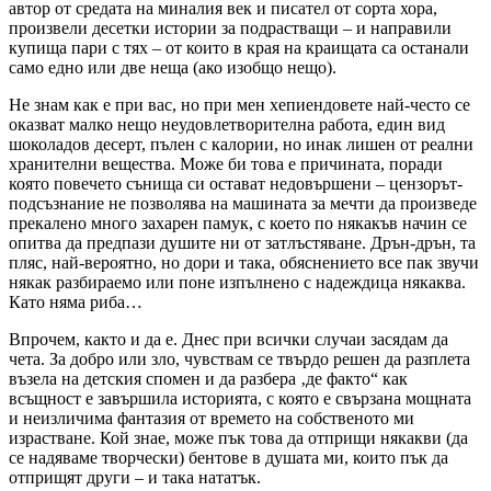
автор от средата на миналия век и писател от сорта хора,
произвели десетки истории за подрастващи – и направили
купища пари с тях – от които в края на краищата са останали
само едно или две неща (ако изобщо нещо).
Не знам как е при вас, но при мен хепиендовете най-често се
оказват малко нещо неудовлетворителна работа, един вид
шоколадов десерт, пълен с калории, но инак лишен от реални
хранителни вещества. Може би това е причината, поради
която повечето сънища си остават недовършени – цензорът-
подсъзнание не позволява на машината за мечти да произведе
прекалено много захарен памук, с което по някакъв начин се
опитва да предпази душите ни от затлъстяване. Дрън-дрън, та
пляс, най-вероятно, но дори и така, обяснението все пак звучи
някак разбираемо или поне изпълнено с надеждица някаква.
Като няма риба…
Впрочем, както и да е. Днес при всички случаи засядам да
чета. За добро или зло, чувствам се твърдо решен да разплета
възела на детския спомен и да разбера ‚де факто“ как
всъщност е завършила историята, с която е свързана мощната
и неизличима фантазия от времето на собственото ми
израстване. Кой знае, може пък това да отприщи някакви (да
се надяваме творчески) бентове в душата ми, които пък да
отприщят други – и така нататък.