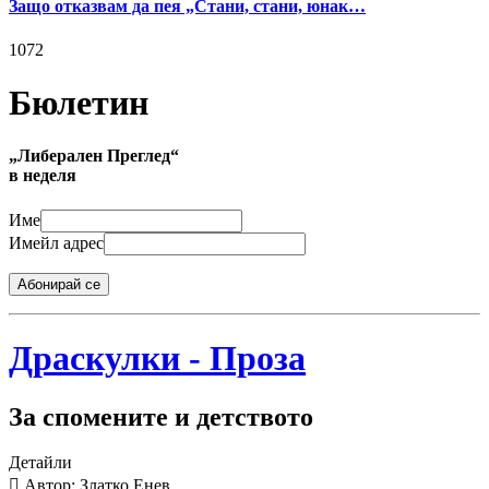
Защо отказвам да пея „Стани, стани, юнак…
1072
Бюлетин
„Либерален Преглед“
в неделя
Име
Имейл адрес
Абонирай се
Драскулки - Проза
За спомените и детството
Детайли
Автор: Златко Енев