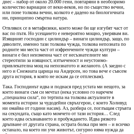
днес – набор от около 20.000 гени, повтаряни в необозримо
количество вариации от веки-веков, но по същество вечни,
или поне толкова вечни, колкото е дадено на биологичната
ни, принципно смъртна натура.
Отвлякох се в метафизики, които може би ще изгубят част от
вас по пътя. Но усещането е невероятно мощно, уверявам ви.
Изящният господин с цилиндър – винаги цилиндър, защо, по
дяволите, именно тази толкова чужда, толкова непозната по
родните ми места част от изфренчените чужди култури –
винаги е бил неизменна част от несъзнателните ми
стереотипи за изящност, изтънченост и неустоимо-
привлекателна мощ на непознатото и желаното. (А заедно с
него и Снежната царица на Андерсен, но това вече е съвсем
друга история, в която не искам да се отплесвам).
Така. Господинът идва и поднася пред устата ми нещото, за
което винаги съм си мечтал (нека условно го наречем
„специална сила“, по тертипа на толкова актуалните в
момента истории за чудодейни свръхгерои, с които Холивуд
ни омайва от години насам). Аз, разбира се, поглъщам стръвта
на секундата, също като момчето от тази история… След
което идва осъзнаването и пробуждането. Идва рязкото
дръпване от другата страна, острата болка при мен – и всичко
останало, на което ни учи животът, сигурно няма нужда да