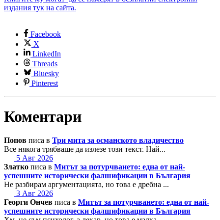
издания тук на сайта.
Facebook
X
LinkedIn
Threads
Bluesky
Pinterest
Коментари
Попов
писа в
Три мита за османското владичество
Все някога трябваше да излезе този текст. Най...
5 Авг 2026
Златко
писа в
Митът за потурчването: една от най-
успешните исторически фалшификации в България
Не разбирам аргументацията, но това е дребна ...
3 Авг 2026
Георги Ончев
писа в
Митът за потурчването: една от най-
успешните исторически фалшификации в България
Хм, не съм психолог, а лекар, но това е малка...