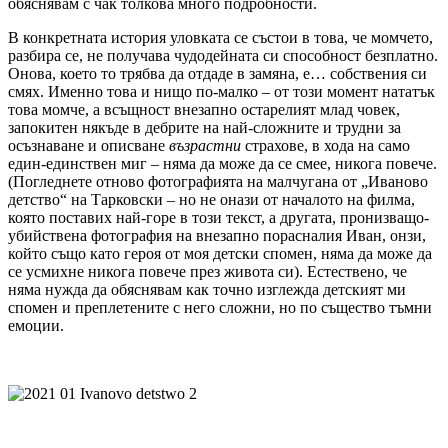
обяснявам с чак толкова много подробности.
В конкретната история уловката се състои в това, че момчето,
разбира се, не получава чудодейната си способност безплатно.
Онова, което то трябва да отдаде в замяна, е… собствения си
смях. Именно това и нищо по-малко – от този момент нататък
това момче, а всъщност внезапно остарелият млад човек,
запокитен някъде в дебрите на най-сложните и трудни за
осъзнаване и описване
възрастни
страхове, в хода на само
един-единствен миг – няма да може да се смее, никога повече.
(Погледнете отново фотографията на малчугана от „Иваново
детство“ на Тарковски – но не онази от началото на филма,
която поставих най-горе в този текст, а другата, пронизващо-
убийствена фотография на внезапно порасналия Иван, онзи,
който също като героя от моя детски спомен, няма да може да
се усмихне никога повече през живота си). Естествено, че
няма нужда да обяснявам как точно изглежда детският ми
спомен и преплетените с него сложни, но по същество тъмни
емоции.