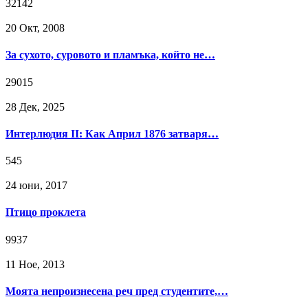
32142
20 Окт, 2008
За сухото, суровото и пламъка, който не…
29015
28 Дек, 2025
Интерлюдия II: Как Април 1876 затваря…
545
24 юни, 2017
Птицо проклета
9937
11 Ное, 2013
Моята непроизнесена реч пред студентите,…