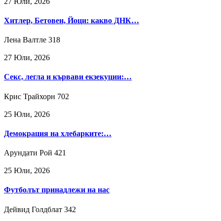
27 Юли, 2026
Хитлер, Бетовен, Йоци: какво ДНК…
Лена Валтле
318
27 Юли, 2026
Секс, легла и кървави екзекуции:…
Крис Трайхорн
702
25 Юли, 2026
Демокрация на хлебарките:…
Арундати Рой
421
25 Юли, 2026
Футболът принадлежи на нас
Дейвид Голдблат
342