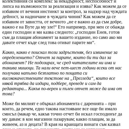
колективния си комплекс за некадърност, неспособност и
липса на възможности за реализация и изява? Как можем да се
избавим от вечния инстинкт за контрол, за надзор над чуждата
дейност, за надничане в чуждата чиния? Как можем да се
избавим от завистта, от вечното „не е важно аз да съм добре,
важно е на Вуте да му зле!“ Ето например, при мен се обажда
един господин и ми казва следното: „господин Енев, готов
съм да плащам абонамент за вашето издание, но само ако ми
давате отчет къде след това отиват парите ми“.
Какво, какво е поискал този задръстеняк, без извинение за
определението? Отчет за парите, които би ти дал за
абонамент? Не подозирах, че сред читателите ни има и
такива мишоци. Та нали вече пет-шест години всеки от нас
получава напълно безплатно по пощата си
висококачествените текстове на „Прегледа“, които все
някой трябва да издири, подбере, преведе и сам да
редактира... Какъв по-верен и пълен отчет може да има от
това?
Може би милият е объркал абонамента с даренията – при
които, да речем, едно такова настояване все още би имало
смисъл (макар че, какъв точно отчет би искал господинът да
му давам: в кои магазини пазарувам; какво плащам, за да
живеем, аз и децата? В края на краищата винаги съм казвал