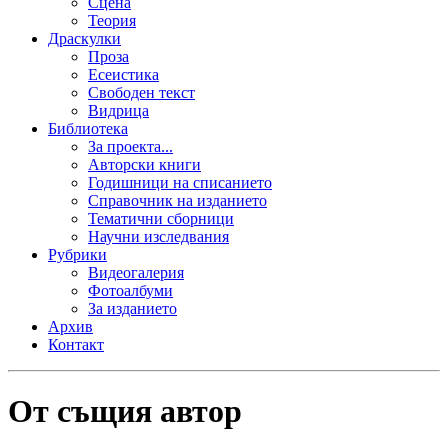
Сцена
Теория
Драскулки
Проза
Есеистика
Свободен текст
Видрица
Библиотека
За проекта...
Авторски книги
Годишници на списанието
Справочник на изданието
Тематични сборници
Научни изследвания
Рубрики
Видеогалерия
Фотоалбуми
За изданието
Архив
Контакт
От същия автор