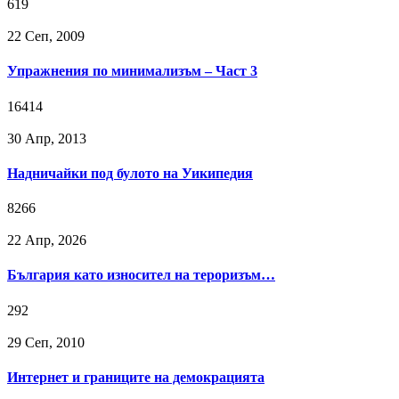
619
22 Сeп, 2009
Упражнения по минимализъм – Част 3
16414
30 Апр, 2013
Надничайки под булото на Уикипедия
8266
22 Апр, 2026
България като износител на тероризъм…
292
29 Сeп, 2010
Интернет и границите на демокрацията