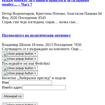
Искам човекът да е винаги приятен и да си правим
моабет… – Част 7
Петър Воденичаров, Кристина Попова, Анастасия Пашова
04
Яну, 2020
Посещения: 8545
Сирак съм чедо изгледана, сирак… колка съм…
Пътеводител на политическия оптимист
Владимир Шопов
18 юни, 2013
Посещения: 7650
Случващото се е възраждане на илюзиите. Още…
×
×
Последвайте ни във Фейсбук!
×
×
Бюлетин „Либерален преглед“ в неделя
Име
Имейл адрес
Абонирай се
×