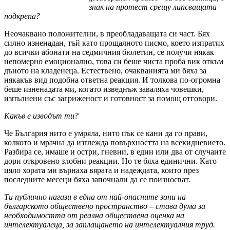
знак на протест срещу липсващата
подкрепа?
Неочаквано положителни, в преобладаващата си част. Бях
силно изненадан, тъй като прощалното писмо, което изпратих
до всички абонати на седмичния бюлетин, се получи някак
непомерно емоционално, това си беше чиста проба вик откъм
дъното на кладенеца. Естествено, очакванията ми бяха за
някакъв вид подобна ответна реакция. И толкова по-огромна
беше изненадата ми, когато изведнъж заваляха човешки,
изпълнени със загриженост и готовност за помощ отговори.
Какъв е изводът ти?
Че България нито е умряла, нито пък се кани да го прави,
колкото и мрачна да изглежда повърхността на всекидневието.
Разбира се, имаше и остри, гневни, в един или два от случаите
дори откровено злобни реакции. Но те бяха единични. Като
цяло хората ми върнаха вярата и надеждата, които през
последните месеци бяха започнали да се поизносват.
Ти публично нагази в една от най-опасните зони на
българското обществено пространство – става дума за
необходимостта от реална обществена оценка на
интелектуалеца, за заплащането на интелектуалния труд.