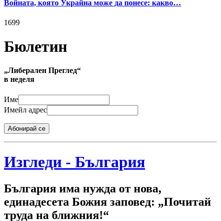
Войната, която Украйна може да понесе: какво…
1699
Бюлетин
„Либерален Преглед“
в неделя
Име
Имейл адрес
Абонирай се
Изгледи - България
България има нужда от нова,
единадесета Божия заповед: „Почитай
труда на ближния!“