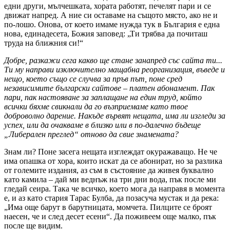
едни други, мълчешката, хората работят, печелят пари и се
движат напред. А ние си оставаме на същото място, ако не и
по-лошо. Онова, от което имаме нужда тук в България е една
нова, единадесета, Божия заповед: „Ти трябва да почиташ
труда на ближния си!“
Добре, разкажи сега какво ще стане занапред със сайта ти...
Ти му направи изключително мащабна реорганизация, въведе и
нещо, което също се случва за пръв път, поне сред
независимите български сайтове – платен абонамент. Пак
пари, пак настояване за заплащане на един труд, който
всички бяхме свикнали да го възприемаме като твое
доброволно дарение. Накъде вървят нещата, има ли изгледи за
успех, или да очакваме в близко или в по-далечно бъдеще
„Либерален преглед“ отново да свие знамената?
Знам ли? Поне засега нещата изглеждат окуражаващо. Не че
има опашка от хора, които искат да се абонират, но за разлика
от големите издания, аз съм в състояние да живея буквално
като камила – дай ми веднъж на три дни вода, пък после ми
гледай сеира. Така че всичко, което мога да направя в момента
е, и аз като стария Тарас Булба, да позасуча мустак и да река:
„Има още барут в барутницата, момчета. Пилците се броят
наесен, че и след десет есени“. Да поживеем още малко, пък
после ще видим.