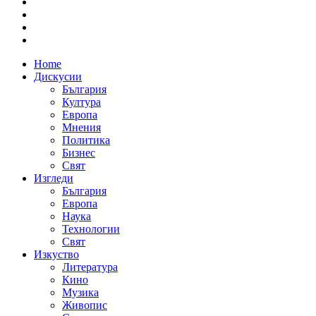
Home
Дискусии
България
Култура
Европа
Мнения
Политика
Бизнес
Свят
Изгледи
България
Европа
Наука
Технологии
Свят
Изкуство
Литература
Кино
Музика
Живопис