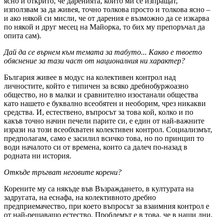
ясно и открито, че даренията, които ми се изпращат,
използвам за да живея, точно толкова просто и толкова ясно –
и ако някой си мисли, че от дарения е възможно да се изкарва
по някой и друг месец на Майорка, то бих му препоръчал да
опита сам).
Дай да се върнем към темата за табуто... Какво е твоето
обяснение за тази част от националния ни характер?
България живее в модус на колективен контрол над
личностите, който е типичен за всяко дребнобуржоазно
общество, но в малки и сравнително изостанали общества
като нашето е буквално всеобятен и необорим, чрез никакви
средства. И, естествено, въпросът за това кой, колко и по
какъв точно начин печели парите си, е един от най-важните
изрази на този всеобхватен колективен контрол. Социализмът,
предполагам, само е засилил всичко това, но по принцип то
води началото си от времена, които са далеч по-назад в
родната ни история.
Откъде тръгват неговите корени?
Корените му са някъде във Възраждането, в културата на
задругата, на еснафа, на колективното дребно
предприемачество, при което въпросът за взаимния контрол е
от най-решаващо естество. Проблемът е в това, че в наши дни,