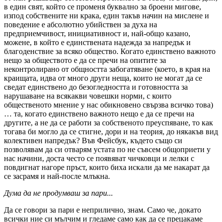
в един свят, който се променя буквално за броени мигове,
изпод собствените ни крака, един такъв начин на мислене и
поведение е абсолютно убийствен за духа на
предприемчивост, инициативност и, най-общо казано,
можене, в който е единствената надежда за напредък и
благоденствие за всяко общество. Когато единствено важното
нещо за обществото е да се пречи на опитите за
неконтролирано от общността забогатяване (което, в края на
краищата, идва от много други неща, които не могат да се
сведат единствено до безогледността и готовността за
нарушаване на всякакви човешки норми, с които
общественото мнение у нас обикновено свързва всичко това)
… та, когато единствено важното нещо е да се пречи на
другите, а не да се работи за собственото преуспяване, то как
тогава би могло да се стигне, дори и на теория, до някакъв вид
колективен напредък? Във Фейсбук, където също си
позволявам да си отварям устата по не съвсем общоприети у
нас начини, доста често се появяват чичковци и лелки с
повдигнат нагоре пръст, които биха искали да ме накарат да
се засрамя и най-после млъкна.
Дума да не продумваш за пари...
Да се говори за пари е неприлично, знам. Само че, докато
всички ние си мълчим и гледаме само как да се прецакаме