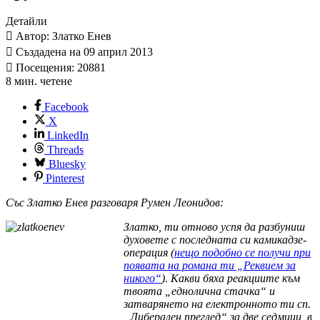
Детайли
Автор: Златко Енев
Създадена на 09 април 2013
Посещения: 20881
8 мин. четене
Facebook
X
LinkedIn
Threads
Bluesky
Pinterest
Със Златко Енев разговаря Румен Леонидов:
Златко, ти отново успя да разбуниш
духовете с последната си камикадзе-
операция (
нещо подобно се получи при
появата на романа ти „Реквием за
никого“
). Какви бяха реакциите към
твоята „еднолична стачка“ и
затварянето на електронното ти сп.
„Либерален преглед“ за две седмици, в