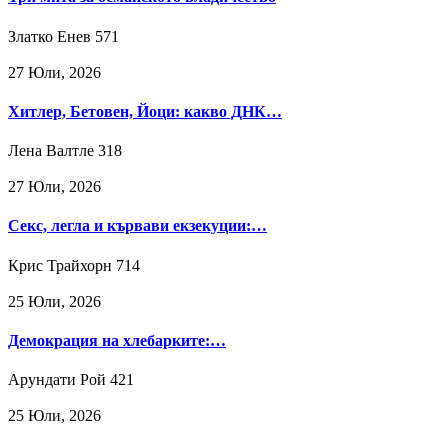
Златко Енев
571
27 Юли, 2026
Хитлер, Бетовен, Йоци: какво ДНК…
Лена Валтле
318
27 Юли, 2026
Секс, легла и кървави екзекуции:…
Крис Трайхорн
714
25 Юли, 2026
Демокрация на хлебарките:…
Арундати Рой
421
25 Юли, 2026