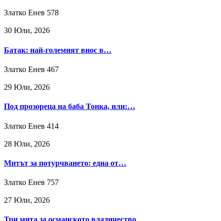
Златко Енев
578
30 Юли, 2026
Батак: най-големият внос в…
Златко Енев
467
29 Юли, 2026
Под прозореца на баба Тонка, или:…
Златко Енев
414
28 Юли, 2026
Митът за потурчването: една от…
Златко Енев
757
27 Юли, 2026
Три мита за османското владичество