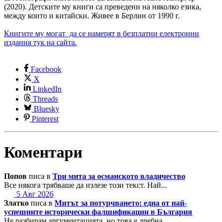
(2020). Детските му книги са преведени на няколко езика,
между които и китайски. Живее в Берлин от 1990 г.
Книгите му могат да се намерят в безплатни електронни
издания тук на сайта.
Facebook
X
LinkedIn
Threads
Bluesky
Pinterest
Коментари
Попов
писа в
Три мита за османското владичество
Все някога трябваше да излезе този текст. Най...
5 Авг 2026
Златко
писа в
Митът за потурчването: една от най-
успешните исторически фалшификации в България
Не разбирам аргументацията, но това е дребна ...