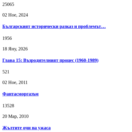
25065
02 Ное, 2024
Българският исторически разказ и проблемът…
1956
18 Яну, 2026
Глава 15: Възродителният процес (1960-1989)
521
02 Ное, 2011
Фантасморгазъм
13528
20 Мар, 2010
Жълтите очи на ужаса