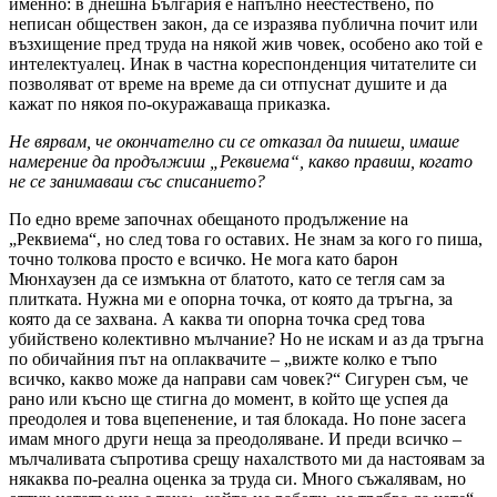
именно: в днешна България е напълно неестествено, по
неписан обществен закон, да се изразява публична почит или
възхищение пред труда на някой жив човек, особено ако той е
интелектуалец. Инак в частна кореспонденция читателите си
позволяват от време на време да си отпуснат душите и да
кажат по някоя по-окуражаваща приказка.
Не вярвам, че окончателно си се отказал да пишеш, имаше
намерение да продължиш „Реквиема“, какво правиш, когато
не се занимаваш със списанието?
По едно време започнах обещаното продължение на
„Реквиема“, но след това го оставих. Не знам за кого го пиша,
точно толкова просто е всичко. Не мога като барон
Мюнхаузен да се измъкна от блатото, като се тегля сам за
плитката. Нужна ми е опорна точка, от която да тръгна, за
която да се захвана. А каква ти опорна точка сред това
убийствено колективно мълчание? Но не искам и аз да тръгна
по обичайния път на оплаквачите – „вижте колко е тъпо
всичко, какво може да направи сам човек?“ Сигурен съм, че
рано или късно ще стигна до момент, в който ще успея да
преодолея и това вцепенение, и тая блокада. Но поне засега
имам много други неща за преодоляване. И преди всичко –
мълчаливата съпротива срещу нахалството ми да настоявам за
някаква по-реална оценка за труда си. Много съжалявам, но