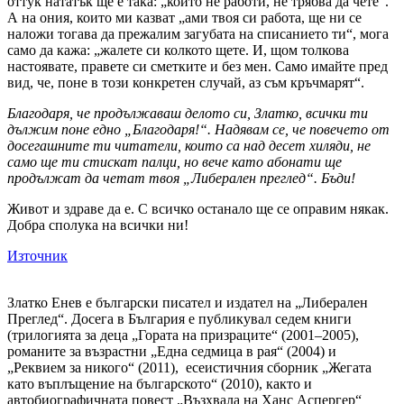
оттук нататък ще е така: „който не работи, не трябва да чете“.
А на ония, които ми казват „ами твоя си работа, ще ни се
наложи тогава да прежалим загубата на списанието ти“, мога
само да кажа: „жалете си колкото щете. И, щом толкова
настоявате, правете си сметките и без мен. Само имайте пред
вид, че, поне в този конкретен случай, аз съм кръчмарят“.
Благодаря, че продължаваш делото си, Златко, всички ти
дължим поне едно „Благодаря!“. Надявам се, че повечето от
досегашните ти читатели, които са над десет хиляди, не
само ще ти стискат палци, но вече като абонати ще
продължат да четат твоя „Либерален преглед“. Бъди!
Живот и здраве да е. С всичко останало ще се оправим някак.
Добра сполука на всички ни!
Източник
Златко Енев е български писател и издател на „Либерален
Преглед“. Досега в България е публикувал седем книги
(трилогията за деца „Гората на призраците“ (2001–2005),
романите за възрастни „Една седмица в рая“ (2004) и
„Реквием за никого“ (2011), есеистичния сборник „Жегата
като въплъщение на българското“ (2010), както и
автобиографичната повест „Възхвала на Ханс Аспергер“