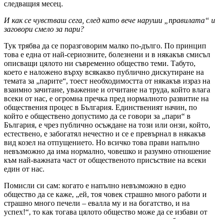
следващия месец.
И как се чувстваш сега, след като вече наруши „правилата“ и
заговори смело за пари?
Тук трябва да се поразговорим малко по-дълго. По принцип
това е една от най-сериозните, болезнени и в някакъв смисъл
описващи цялото ни съвременно общество теми. Табуто,
което е наложено върху всякакво публично дискутиране на
темата за „парите“, тоест необходимостта от някакъв израз на
взаимно зачитане, уважение и отчитане на труда, който влага
всеки от нас, е огромна пречка пред нормалното развитие на
обществения процес в България. Единственият начин, по
който е обществено допустимо да се говори за „пари“ в
България, е чрез публично осъждане на този или онзи, който,
естествено, е забогатял нечестно и се е превърнал в някакъв
вид козел на отпущението. Но всичко това прави напълно
невъзможно да има нормално, човешко и разумно отношение
към най-важната част от общественото присъствие на всеки
един от нас.
Помисли си сам: когато е напълно невъзможно в едно
общество да се каже, „ей, тоя човек страшно много работи и
страшно много печели – евалла му и на богатство, и на
успех!“, то как тогава цялото общество може да се избави от