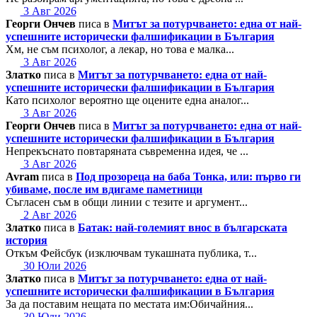
3 Авг 2026
Георги Ончев
писа в
Митът за потурчването: една от най-
успешните исторически фалшификации в България
Хм, не съм психолог, а лекар, но това е малка...
3 Авг 2026
Златко
писа в
Митът за потурчването: една от най-
успешните исторически фалшификации в България
Като психолог вероятно ще оцените една аналог...
3 Авг 2026
Георги Ончев
писа в
Митът за потурчването: една от най-
успешните исторически фалшификации в България
Непрекъснато повтаряната съвременна идея, че ...
3 Авг 2026
Avram
писа в
Под прозореца на баба Тонка, или: първо ги
убиваме, после им вдигаме паметници
Съгласен съм в общи линии с тезите и аргумент...
2 Авг 2026
Златко
писа в
Батак: най-големият внос в българската
история
Откъм Фейсбук (изключвам тукашната публика, т...
30 Юли 2026
Златко
писа в
Митът за потурчването: една от най-
успешните исторически фалшификации в България
За да поставим нещата по местата им:Обичайния...
30 Юли 2026