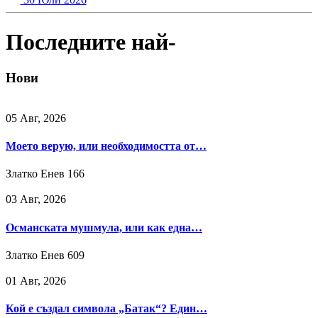
Последните най-
Нови
05 Авг, 2026
Моето верую, или необходимостта от…
Златко Енев
166
03 Авг, 2026
Османската мушмула, или как една…
Златко Енев
609
01 Авг, 2026
Кой е създал символа „Батак“? Един…