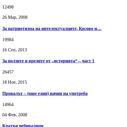
12498
26 Мар, 2008
За патриотизма на интелектуалците, Косово и…
19984
16 Сeп, 2013
За ползите и вредите от „историята“ – част 1
26457
18 Ное, 2015
Провалът – (още един) начин на употреба
14964
04 Фев, 2008
Кратки небивалици