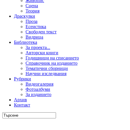
Живопис
Сцена
Теория
Драскулки
Проза
Есеистика
Свободен текст
Видрица
Библиотека
За проекта...
Авторски книги
Годишници на списанието
Справочник на изданието
Тематични сборници
Научни изследвания
Рубрики
Видеогалерия
Фотоалбуми
За изданието
Архив
Контакт