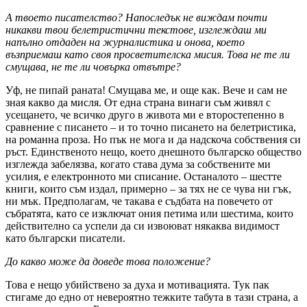
А твоето писателство? Напоследък не виждам почти
никакви твои белетристични текстове, изглеждаш ми
напълно отдаден на журналистика и онова, което
възприемаш като своя просветителска мисия. Това не те ли
смущава, не те ли човърка отвътре?
Уф, не пипай раната! Смущава ме, и още как. Вече и сам не
зная какво да мисля. От една страна винаги съм живял с
усещането, че всичко друго в живота ми е второстепенно в
сравнение с писането – и то точно писането на белетристика,
на романна проза. Но пък не мога и да надскоча собствения си
ръст. Единственото нещо, което днешното българско общество
изглежда забелязва, когато става дума за собствените ми
усилия, е електронното ми списание. Останалото – шестте
книги, които съм издал, примерно – за тях не се чува ни гък,
ни мък. Предполагам, че такава е съдбата на повечето от
събратята, като се изключат ония петима или шестима, които
действително са успели да си извоюват някаква видимост
като български писатели.
До какво може да доведе това положение?
Това е нещо убийствено за духа и мотивацията. Тук пак
стигаме до едно от невероятно тежките табута в тази страна, а