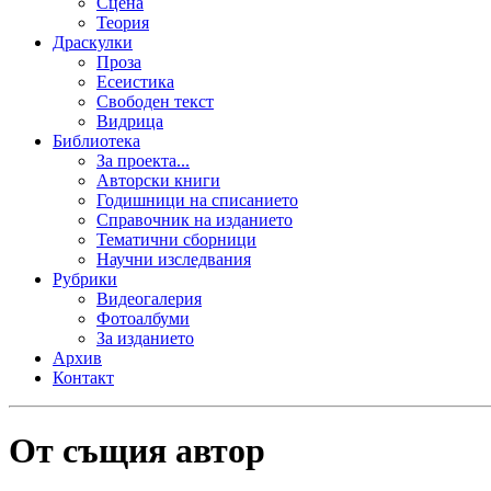
Сцена
Теория
Драскулки
Проза
Есеистика
Свободен текст
Видрица
Библиотека
За проекта...
Авторски книги
Годишници на списанието
Справочник на изданието
Тематични сборници
Научни изследвания
Рубрики
Видеогалерия
Фотоалбуми
За изданието
Архив
Контакт
От същия автор