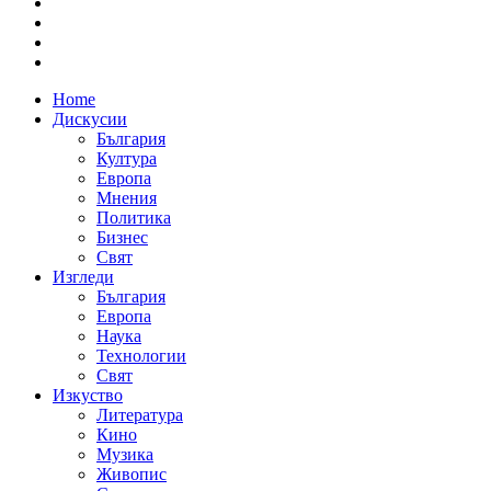
Home
Дискусии
България
Култура
Европа
Мнения
Политика
Бизнес
Свят
Изгледи
България
Европа
Наука
Технологии
Свят
Изкуство
Литература
Кино
Музика
Живопис