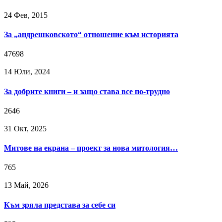
24 Фев, 2015
За „андрешковското“ отношение към историята
47698
14 Юли, 2024
За добрите книги – и защо става все по-трудно
2646
31 Окт, 2025
Митове на екрана – проект за нова митология…
765
13 Май, 2026
Към зряла представа за себе си