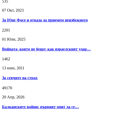
535
07 Окт, 2023
За Юне Фосе и отказа да приемем неизбежното
2291
01 Юли, 2025
Войната, която не беше: как израелският удар…
1462
13 юни, 2011
За сеячите на страх
49170
20 Апр, 2026
Балканските войни: първият опит да се…