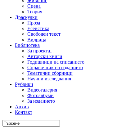
Живопис
Сцена
Теория
Драскулки
Проза
Есеистика
Свободен текст
Видрица
Библиотека
За проекта...
Авторски книги
Годишници на списанието
Справочник на изданието
Тематични сборници
Научни изследвания
Рубрики
Видеогалерия
Фотоалбуми
За изданието
Архив
Контакт