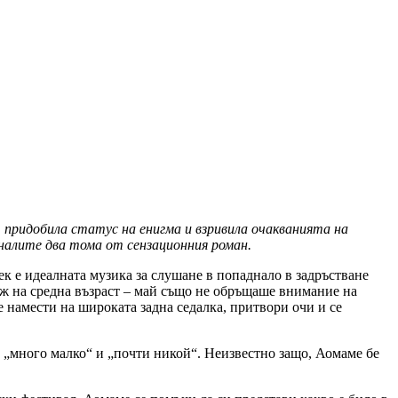
придобила статус на енигма и взривила очакванията на
аналите два тома от сензационния роман.
к е идеалната музика за слушане в попаднало в задръстване
мъж на средна възраст – май също не обръщаше внимание на
е намести на широката задна седалка, притвори очи и се
 „много малко“ и „почти никой“. Неизвестно защо, Аомаме бе