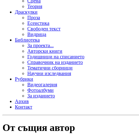
Сцена
Теория
Драскулки
Проза
Есеистика
Свободен текст
Видрица
Библиотека
За проекта...
Авторски книги
Годишници на списанието
Справочник на изданието
Тематични сборници
Научни изследвания
Рубрики
Видеогалерия
Фотоалбуми
За изданието
Архив
Контакт
От същия автор