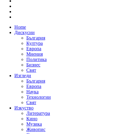
Home
Дискусии
България
Култура
Европа
Мнения
Политика
Бизнес
Свят
Изгледи
България
Европа
Наука
Технологии
Свят
Изкуство
Литература
Кино
Музика
Живопис