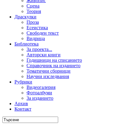
Живопис
Сцена
Теория
Драскулки
Проза
Есеистика
Свободен текст
Видрица
Библиотека
За проекта...
Авторски книги
Годишници на списанието
Справочник на изданието
Тематични сборници
Научни изследвания
Рубрики
Видеогалерия
Фотоалбуми
За изданието
Архив
Контакт