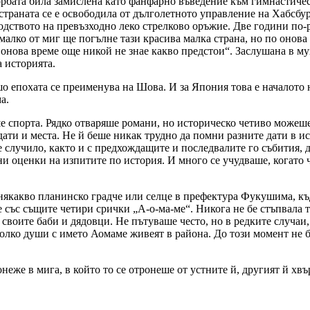
орбата била замислена като фанфарно въведение към гимнастичес
 страната се е освободила от дълголетното управление на Хабсб
водството на превъзходно леко стрелково оръжие. Две години п
алко от миг ще погълне тази красива малка страна, но по онова 
 онова време още никой не знае какво предстои“. Заслушана в м
 историята.
о епохата се преименува на Шова. И за Япония това е началото 
а.
 спорта. Рядко отваряше романи, но историческо четиво можеше 
дати и места. Не й беше никак трудно да помни разните дати в ис
 е случило, както и с предхождащите и последвалите го събития, 
и оценки на изпитите по история. И много се учудваше, когато чу
някакво планинско градче или селце в префектура Фукушима, къд
е със същите четири срички „А-о-ма-ме“. Никога не бе стъпвала т
а своите баби и дядовци. Не пътуваше често, но в редките случаи
олко души с името Аомаме живеят в района. До този момент не б
онеже в мига, в който то се отронеше от устните й, другият й х