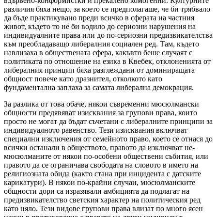
вдървено-конформистки и прекалено хомогенни. Културните
различия бяха нещо, за което се предполагаше, че би трябвало
да бъде практикувано преди всичко в сферата на частния
живот, където то не би водило до сериозни нарушения на
индивидуалните права или до по-сериозни предизвикателства
към преобладаващо либералния социален ред. Там, където
навлизаха в обществената сфера, какъвто беше случаят с
политиката по отношение на езика в Квебек, отклоненията от
либералния принцип бяха разглеждани от доминиращата
общност повече като дразнител, отколкото като
фундаментална заплаха за самата либерална демокрация.
За разлика от това обаче, някои съвременни мюсюлмански
общности предявяват изисквания за групови права, които
просто не могат да бъдат съчетани с либералните принципи за
индивидуалното равенство. Тези изисквания включват
специални изключения от семейното право, което се отнася до
всички останали в обществото, правото да изключват не-
мюсюлманите от някои по-особени обществени събития, или
правото да се ограничава свободата на словото в името на
религиозната обида (както стана при инцидента с датските
карикатури). В някои по-крайни случаи, мюсюлманските
общности дори са изразявали амбицията да подлагат на
предизвикателство светския характер на политическия ред
като цяло. Тези видове групови права влизат по много ясен