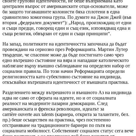
своите групови идентичности, не беше възприемана като
централен въпрос от американските отци-основатели, може
би защото тогавашните колонисти бяха сплотени в една
сравнително хомогенна група. По думите на Джон Джей (във
втория „федерален документ“): „Народ, произхождащ от едни
и същи предци, говорещ един и същ език, изповядващ една и
съща религия, обвързан от едни и същи принципи“.
На запад, политиките на идентичността започнаха да бъдат
провеждани на сериозно през Реформацията. Мартин Лутер
твърдеше, че спасение може да бъде постигнато само чрез
едно вътрешно състояние на вяра и нападаше католическото
наблягане върху външно съблюдаване на определен набор от
социални правила. По този начин Реформацията определи
религиозността като субективно състояние на индивида,
откъсвайки вътрешната идентичност от външната практика.
Разделението между вътрешното и външното Аз на индивида
идва не само от сферата на идеите, но и от социалната
реалност на модерните пазарни демокрации. След
американската и френска революции, идеалът за
carri
è
re
ouverte
aux
talents
(кариера, открита за талантите, бел.
пр.) беше осъществен на практика, чрез постепенно
отстраняване на традиционните бариери по пътя на
социалната мобилност. Собственият социален статус сега вече