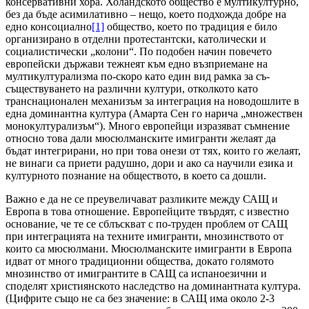
консервативни хора. Холандското общество е мултикултурно,
без да бъде асимилативно – нещо, което подхожда добре на
едно консоциално
[1]
общество, което по традиция е било
организирано в отделни протестантски, католически и
социалистически „колони“. По подобен начин повечето
европейски държави тежнеят към едно възприемане на
мултикултурализма по-скоро като един вид рамка за съ-
съществуването на различни култури, отколкото като
транснационален механизъм за интеграция на новодошлите в
една доминантна култура (Амарта Сен го нарича „множествен
монокултурализъм“). Много европейци изразяват съмнение
относно това дали мюсюлманските имигранти желаят да
бъдат интегрирани, но при това онези от тях, които го желаят,
не винаги са приети радушно, дори и ако са научили езика и
културното познание на обществото, в което са дошли.
Важно е да не се преувеличават разликите между САЩ и
Европа в това отношение. Европейците твърдят, с известно
основание, че те се сблъскват с по-труден проблем от САЩ
при интеграцията на техните имигранти, мнозинството от
които са мюсюлмани. Мюсюлманските имигранти в Европа
идват от много традиционни общества, докато голямото
мнозинство от имигрантите в САЩ са испаноезични и
споделят християнското наследство на доминантната култура.
(Цифрите също не са без значение: в САЩ има около 2-3