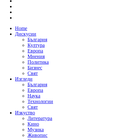
Home
Дискусии
България
Култура
Европа
Мнения
Политика
Бизнес
Свят
Изгледи
България
Европа
Наука
Технологии
Свят
Изкуство
Литература
Кино
Музика
Живопис