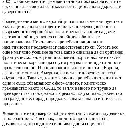
2005 г., обикновените граждани отново показаха на елитите
си, че не са готови да се откажат от националната държава и
суверенността.
Същевременно много европейци изпитват смесени чувства и
към националната си идентичност. Определящият опит за
съвременното европейско политическо съзнание са двете
световни войни, за които европейците обвиняват
национализма. Но старите европейски национални
идентичности продължават съществуването си. Хората все
още имат ясно усещане за това какво означава да си британец,
французин, холандец или италианец, дори и ако не е съвсем
политически коректно да се утвърждават тези идентичности
прекалено силно. И националните идентичности в Европа,
сравнени с онези в Америка, си остават повече етнически
обусловени. Така че, докато всички европейски страни имат
една и съща обвързаност с формалното, политическо
гражданство както и САЩ, то за тях е много по-трудно да
превърнат тази обвързаност в реално почувствано равенство
на гражданите, поради продължаващата сила на етническата
преданост.
Холандците например са добре известни с техния плурализъм
и толерантност. И все пак, в личното пространство на
домовете си, холандците си остават доста социално