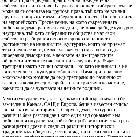
общности да определят правилата на поведение на
собствените си членове. В края на краищата либерализмът не
може да се основава на групови права, тъй като не всички
групи се придържат към либерални ценности. Цивилизацията
на европейското Просвещение, на която съвременната
либерална демокрация е наследник, не може да бъде културно
неутрална, тъй като либералните общества имат свои
собствени разбирания относно еднаквата ценност и
достойнство на индивидите. Културите, които не приемат
тези предпоставки, не заслужават същата защита в една
либерална демокрация. Членовете на имигрантските
общности и техните наследници заслужават да бъдат
третирани както всички останали – но като индивиди, а не
като членове на културни общности. Няма причина едно
мюсюлманско момиче да бъде третирано по-различно от
закона, отколкото едно еврейско или християнско момиче,
каквито и да са чувствата на нейните роднини.
Мултикултурализмът, такъв, какъвто той първоначално бе
замислен в Канада, САЩ и Европа, беше в известен смисъл
„игра в края на историята“. С други думи, културните
различия бяха разглеждани като един вид орнамент към
либералния плурализъм, който би прибавил етническа храна,
разноцветни дрехи и следи от различни исторически
традиции към общества, често виждани от жителите си като