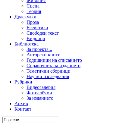
Живопис
Сцена
Теория
Драскулки
Проза
Есеистика
Свободен текст
Видрица
Библиотека
За проекта...
Авторски книги
Годишници на списанието
Справочник на изданието
Тематични сборници
Научни изследвания
Рубрики
Видеогалерия
Фотоалбуми
За изданието
Архив
Контакт