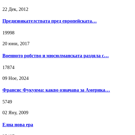
22 Дек, 2012
Предизвикателствата пред европейската…
19998
20 юни, 2017
Военното робство и мюсюлманската раздяла с…
17874
09 Ное, 2024
Франсис Фукуяма: какво означава за Америка…
5749
02 Яну, 2009
Една нова ера