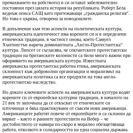
премахването на робството) и си остават забележително
постоянни през цялата история на републиката. Роберт Бела
веднъж описа САЩ като притежаващи „гражданска религия“.
Но това е църква, отворена за новодошлите.
В допълнение към тези аспекти на политическата култура,
американската идентичност има корените си и в определени
етнически традиции, в частност онова, което Самуел
Хънтингтън нарича доминантната „Англо-Протестантска“
култура. Липсет се съгласява, че сектантските протестантски
традиции на британските колонисти са били много важни при
оформянето на американската култура. Известната
американска протестантска работна етика, американската
склонност към доброволни организации и морализмът на
американската политика са все продукти на това англо-
протестантско наследство.
Но докато ключовите аспекти на американската култура водят
корените си от европейски културни традиции, в началото на
21 век те започнаха да се откъсват от етническите си
източници и бяха практикувани от съвсем нови американци.
Американците работят повече от европейците и са склонни да
вярват – както и ранните протестанти на Вебер – че
достойнството се намира по-скоро в морално обезщетяваща
работа, отколкото в солидарността на една социална държава.