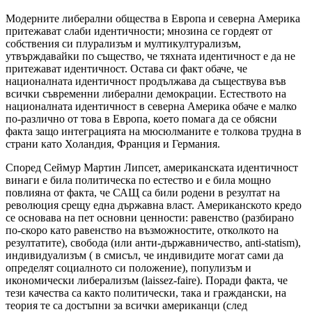
Модерните либерални общества в Европа и северна Америка
притежават слаби идентичности; мнозина се гордеят от
собствения си плурализъм и мултикултурализъм,
утвърждавайки по същество, че тяхната идентичност е да не
притежават идентичност. Остава си факт обаче, че
националната идентичност продължава да съществува във
всички съвременни либерални демокрации. Естеството на
националната идентичност в северна Америка обаче е малко
по-различно от това в Европа, което помага да се обясни
факта защо интеграцията на мюсюлманите е толкова трудна в
страни като Холандия, Франция и Германия.
Според Сеймур Мартин Липсет, американската идентичност
винаги е била политическа по естество и е била мощно
повлияна от факта, че САЩ са били родени в резултат на
революция срещу една държавна власт. Американското кредо
се основава на пет основни ценности: равенство (разбирано
по-скоро като равенство на възможностите, отколкото на
резултатите), свобода (или анти-държавничество,
anti
-
statism
),
индивидуализъм ( в смисъл, че индивидите могат сами да
определят социалното си положение), популизъм и
икономически либерализъм (
laissez
-
faire
). Поради факта, че
тези качества са както политически, така и граждански, на
теория те са достъпни за всички американци (след