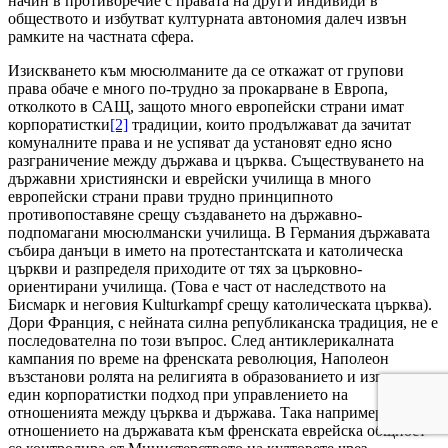
начин в противоречие с правата на други индивиди в
обществото и избутват културната автономия далеч извън
рамките на частната сфера.
Изискването към мюсюлманите да се откажат от групови
права обаче е много по-трудно за прокарване в Европа,
отколкото в САЩ, защото много европейски страни имат
корпоратистки
[2]
традиции, които продължават да зачитат
комуналните права и не успяват да установят едно ясно
разграничение между държава и църква. Съществуването на
държавни християнски и еврейски училища в много
европейски страни прави трудно принципното
противопоставяне срещу създаването на държавно-
подпомагани мюсюлмански училища. В Германия държавата
събира данъци в името на протестантската и католическа
църкви и разпределя приходите от тях за църковно-
ориентирани училища. (Това е част от наследството на
Бисмарк и неговия
Kulturkampf
срещу католическата църква).
Дори Франция, с нейната силна републиканска традиция, не е
последователна по този въпрос. След антиклерикалната
кампания по време на френската революция, Наполеон
възстанови ролята на религията в образованието и използва
един корпоратистки подход при управлението на
отношенията между църква и държава. Така например,
отношението на държавата към френската еврейска общност