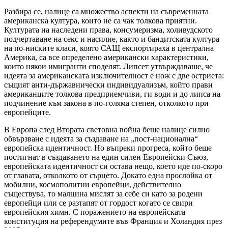
Разбира се, налице са множество аспекти на съвременната
американска култура, които не са чак толкова приятни.
Културата на наследени права, консумеризма, холивудското
подчертаване на секс и насилие, както и бандитската култура
на по-ниските класи, която САЩ експортираха в централна
Америка, са все определено американски характеристики,
които някои имигранти споделят. Липсет утвърждаваше, че
идеята за американската изключителност е нож с две остриета:
същият анти-държавнически индивидуализъм, който прави
американците толкова предприемчиви, ги води и до липса на
подчинение към закона в по-голяма степен, отколкото при
европейците.
В Европа след Втората световна война беше налице силно
обвързване с идеята за създаване на „пост-национална“
европейска идентичност. Но въпреки прогреса, който беше
постигнат в създаването на един силен Европейски Съюз,
европейската идентичност си остава нещо, което иде по-скоро
от главата, отколкото от сърцето. Докато една прослойка от
мобилни, космополитни европейци, действително
съществува, то малцина мислят за себе си като за родени
европейци или се разтапят от гордост когато се свири
европейския химн. С поражението на европейската
конституция на референдумите във Франция и Холандия през