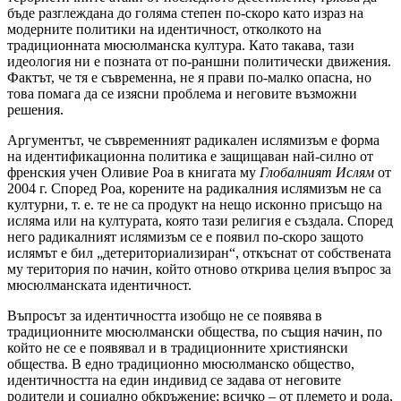
бъде разглеждана до голяма степен по-скоро като израз на
модерните политики на идентичност, отколкото на
традиционната мюсюлманска култура. Като такава, тази
идеология ни е позната от по-раншни политически движения.
Фактът, че тя е съвременна, не я прави по-малко опасна, но
това помага да се изясни проблема и неговите възможни
решения.
Аргументът, че съвременният радикален ислямизъм е форма
на идентификационна политика е защищаван най-силно от
френския учен Оливие Роа в книгата му
Глобалният Ислям
от
2004 г. Според Роа, корените на радикалния ислямизъм не са
културни, т. е. те не са продукт на нещо исконно присъщо на
исляма или на културата, която тази религия е създала. Според
него радикалният ислямизъм се е появил по-скоро защото
ислямът е бил „детериториализиран“, откъснат от собствената
му територия по начин, който отново открива целия въпрос за
мюсюлманската идентичност.
Въпросът за идентичността изобщо не се появява в
традиционните мюсюлмански общества, по същия начин, по
който не се е появявал и в традиционните християнски
общества. В едно традиционно мюсюлманско общество,
идентичността на един индивид се задава от неговите
родители и социално обкръжение; всичко – от племето и рода,