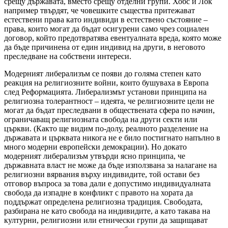
срещу държавата, вместо срещу отделни групи. Хобс и Лок
например твърдят, че човешките същества притежават
естествени права като индивиди в естествено състояние –
права, които могат да бъдат осигурени само чрез социален
договор, който предотвратява евентуалната вреда, която може
да бъде причинена от един индивид на други, в неговото
преследване на собствени интереси.
Модерният либерализъм се появи до голяма степен като
реакция на религиозните войни, които бушуваха в Европа
след Реформацията. Либерализмът установи принципа на
религиозна толерантност – идеята, че религиозните цели не
могат да бъдат преследвани в обществената сфера по начин,
ограничаващ религиозната свобода на други секти или
църкви. (Както ще видим по-долу, реалното разделение на
държавата и църквата никога не е било постигнато напълно в
много модерни европейски демокрации). Но докато
модерният либерализъм утвърди ясно принципа, че
държавната власт не може да бъде използвана за налагане на
религиозни вярвания върху индивидите, той остави без
отговор въпроса за това дали е допустимо индивидуалната
свобода да изпадне в конфликт с правото на хората да
поддържат определена религиозна традиция. Свободата,
разбирана не като свобода на индивидите, а като такава на
културни, религиозни или етнически групи да защищават