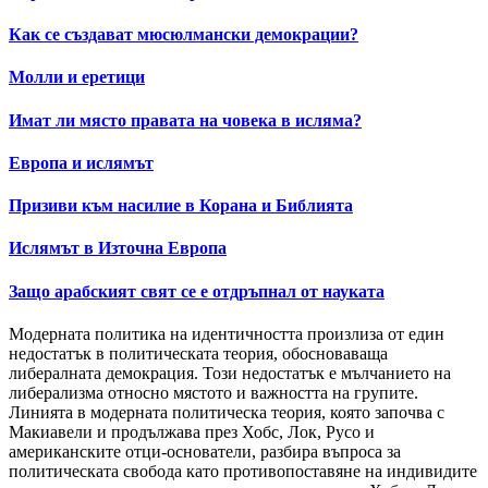
Как се създават мюсюлмански демокрации?
Молли и еретици
Имат ли място правата на човека в исляма?
Европа и ислямът
Призиви към насилие в Корана и Библията
Ислямът в Източна Европа
Защо арабският свят се е отдръпнал от науката
Модерната политика на идентичността произлиза от един
недостатък в политическата теория, обосноваваща
либералната демокрация. Този недостатък е мълчанието на
либерализма относно мястото и важността на групите.
Линията в модерната политическа теория, която започва с
Макиавели и продължава през Хобс, Лок, Русо и
американските отци-основатели, разбира въпроса за
политическата свобода като противопоставяне на индивидите