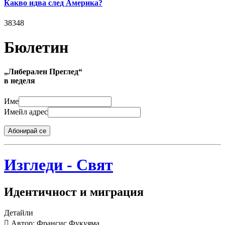
Какво идва след Америка?
38348
Бюлетин
„Либерален Преглед“
в неделя
Име
Имейл адрес
Абонирай се
Изгледи - Свят
Идентичност и миграция
Детайли
Автор: Франсис Фукуяма