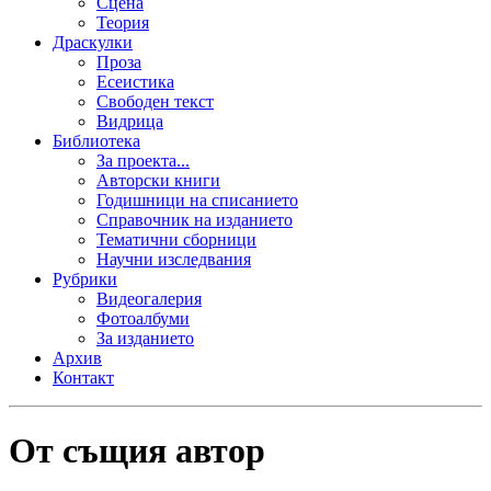
Сцена
Теория
Драскулки
Проза
Есеистика
Свободен текст
Видрица
Библиотека
За проекта...
Авторски книги
Годишници на списанието
Справочник на изданието
Тематични сборници
Научни изследвания
Рубрики
Видеогалерия
Фотоалбуми
За изданието
Архив
Контакт
От същия автор