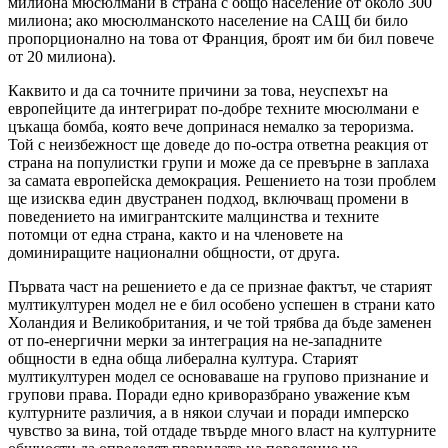
милиона мюсюлмани в страна с общо население от около 300
милиона; ако мюсюлманското население на САЩ би било
пропорционално на това от Франция, броят им би бил повече
от 20 милиона).
Каквито и да са точните причини за това, неуспехът на
европейците да интегрират по-добре техните мюсюлмани е
цъкаща бомба, която вече допринася немалко за тероризма.
Той с неизбежност ще доведе до по-остра ответна реакция от
страна на популистки групи и може да се превърне в заплаха
за самата европейска демокрация. Решението на този проблем
ще изисква един двустранен подход, включващ промени в
поведението на имигрантските малцинства и техните
потомци от една страна, както и на членовете на
доминиращите национални общности, от друга.
Първата част на решението е да се признае фактът, че старият
мултикултурен модел не е бил особено успешен в страни като
Холандия и Великобритания, и че той трябва да бъде заменен
от по-енергични мерки за интеграция на не-западните
общности в една обща либерална култура. Старият
мултикултурен модел се основаваше на групово признание и
групови права. Поради едно криворазбрано уважение към
културните различия, а в някои случаи и поради имперско
чувство за вина, той отдаде твърде много власт на културните