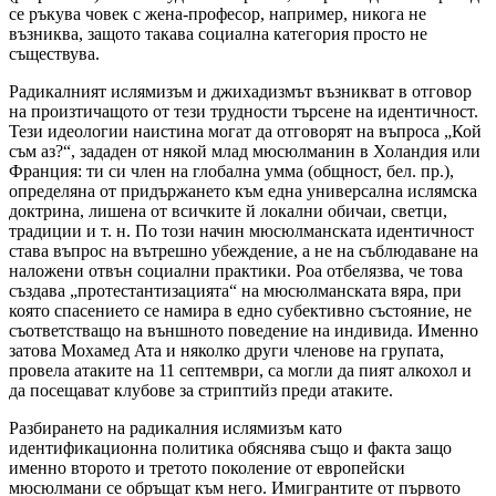
се ръкува човек с жена-професор, например, никога не
възниква, защото такава социална категория просто не
съществува.
Радикалният ислямизъм и джихадизмът възникват в отговор
на произтичащото от тези трудности търсене на идентичност.
Тези идеологии наистина могат да отговорят на въпроса „Кой
съм аз?“, зададен от някой млад мюсюлманин в Холандия или
Франция: ти си член на глобална умма (общност, бел. пр.),
определяна от придържането към една универсална ислямска
доктрина, лишена от всичките й локални обичаи, светци,
традиции и т. н. По този начин мюсюлманската идентичност
става въпрос на вътрешно убеждение, а не на съблюдаване на
наложени отвън социални практики. Роа отбелязва, че това
създава „протестантизацията“ на мюсюлманската вяра, при
която спасението се намира в едно субективно състояние, не
съответстващо на външното поведение на индивида. Именно
затова Мохамед Ата и няколко други членове на групата,
провела атаките на 11 септември, са могли да пият алкохол и
да посещават клубове за стриптийз преди атаките.
Разбирането на радикалния ислямизъм като
идентификационна политика обяснява също и факта защо
именно второто и третото поколение от европейски
мюсюлмани се обръщат към него. Имигрантите от първото