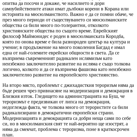
опитва да посочи и докаже, че насилието и дори
самоубийствените атаки имат дълбоки корени в Корана или
историята на мюсюлманството. Важно е да се помни обаче, че
през много периоди от съществуването си мюсюлманските
общества са били много по-толерантни, отколкото
християнските общества по същото време. Еврейският
философ Маймонидес е роден в мюсюлманската Кородба,
която по онова време е била разнороден център на култура и
учение; в продължение на много поколения Багдад е имал
една от най-големите еврейски общности в света. Да се
възприема съвременният радикален ислямизъм като
неизбежно заключително развитие на исляма е също толкова
логично, колкото и да се възприема фашизма като неизбежно
заключително развитие на европейското християнство.
На второ място, проблемът с джихадисткия тероризъм няма да
бъде решен чрез привнасяне на модернизация и демокрация в
Близкия изток. Гледището на администрацията на Буш, че
тероризмът е предизвикан от липса на демокрация,
недоглежда факта, че толкова много от терористите са били
радикализирани в демократични европейски страни.
Модернизацията и демокрацията са добри неща сами по себе
си, но в мюсюлманския свят те най-вероятно ще изострят, а
няма да смекчат, проблема с тероризма, поне в краткосрочен
план.