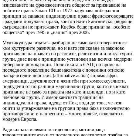
изискването на френскоезичната общност за признаване на
нейните права. Закон 101 от 1977 нарушава либералния
принцип за еднакви индивидуални права: френскоговорящите
граждани получават права, които техните английскоговорящи
съграждани не притежават. Квебек беше признат за „особено
общество“ през 1995 и „нация“ през 2006.
Мултикултурализмът – разбиран не само като толерантност
към културните различия, но и като изискване за законово
признаване на правата на расовите, религиозни или културни
групи, днес вече е принципно установен във всички модерни
либерални демокрации. Политиката в САЩ по време на
последното поколение беше наситена с полемики относно
насърчителни действия (
affirmative
action
)
спрямо афро-
американци, двуезичност и женитби при хомосексуалисти,
подбудени от по-раншни маргинални групи, които изискват
признание не само за правата им като индивиди, но и като
членове на групи. И американската традиция на
индивидуални права, идеща от Лок, води до това, че тези
опити за утвърждаване на групови права бяха изключително
противоречиви и напрегнати – много повече, отколкото в
модерна Европа.
Радикалната ислямистка идеология, мотивираща
терористичните атаки от последното десетилетие, трябва да