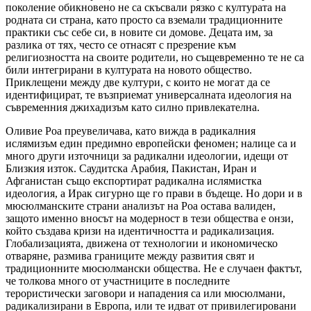
поколение обикновено не са скъсвали рязко с културата на
родната си страна, като просто са вземали традиционните
практики със себе си, в новите си домове. Децата им, за
разлика от тях, често се отнасят с презрение към
религиозността на своите родители, но същевременно те не са
били интегрирани в културата на новото общество.
Приклещени между две култури, с които не могат да се
идентифицират, те възприемат универсалната идеология на
съвременния джихадизъм като силно привлекателна.
Оливие Роа преувеличава, като вижда в радикалния
ислямизъм един предимно европейски феномен; налице са и
много други източници за радикални идеологии, идещи от
Близкия изток. Саудитска Арабия, Пакистан, Иран и
Афганистан също експортират радикална ислямистка
идеология, а Ирак сигурно ще го прави в бъдеще. Но дори и в
мюсюлманските страни анализът на Роа остава валиден,
защото именно вносът на модерност в тези общества е онзи,
който създава кризи на идентичността и радикализация.
Глобализацията, движена от технологии и икономическо
отваряне, размива границите между развития свят и
традиционните мюсюлмански общества. Не е случаен фактът,
че толкова много от участниците в последните
терористически заговори и нападения са или мюсюлмани,
радикализирани в Европа, или те идват от привилегировани