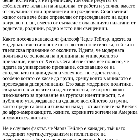
беше постигнат, а не предписан; той беше резултат от
собствените таланти на индивида, от работа и усилия, вместо
от случайност или привилегии по рождение. Собственият
живот сега вече беше определян от преследването на един
вътрешен план, вместо от съгласие с очакванията налагани от
родители, роднини, родно място или свещеници.
Както посочва канадският философ Чарлз Тейлър, идеята за
модерната идентичност е по същество политическа, тъй като
тя изисква признание от околните. Идеята, че модерната
политика се основава на принципа на универсалното
признание, идва от Хегел. Сега обаче става все по-ясно, че
идеята за универсално признание, основаващо се на
споделената индивидуална човечност не е достатъчна,
особено когато се касае до групи, срещу които в миналото е
провеждана дискриминация. Ето защо модерните политики,
свързани с въпросите на идентичността, се въртят около
изискването за признание на групови идентичности, т. е.
публично утвърждаване на еднакво достойнство за групи,
които преди са били изтиквани назад – от жителите на Квебек
до афро-американците, жените, коренните жители на Америка
и хомосексуалистите.
Не е случаен фактът, че Чарлз Тейлър е канадец, тъй като
модерният мултикултурализъм и политиките на
идентичността бяха първоначално родени в Канада, с