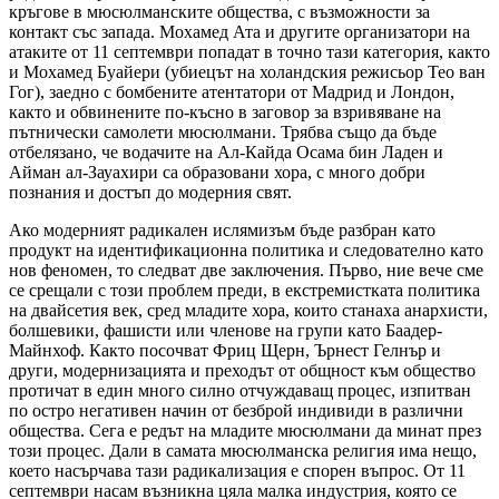
кръгове в мюсюлманските общества, с възможности за
контакт със запада. Мохамед Ата и другите организатори на
атаките от 11 септември попадат в точно тази категория, както
и Мохамед Буайери (убиецът на холандския режисьор Тео ван
Гог), заедно с бомбените атентатори от Мадрид и Лондон,
както и обвинените по-късно в заговор за взривяване на
пътнически самолети мюсюлмани. Трябва също да бъде
отбелязано, че водачите на Ал-Кайда Осама бин Ладен и
Айман ал-Зауахири са образовани хора, с много добри
познания и достъп до модерния свят.
Ако модерният радикален ислямизъм бъде разбран като
продукт на идентификационна политика и следователно като
нов феномен, то следват две заключения. Първо, ние вече сме
се срещали с този проблем преди, в екстремистката политика
на двайсетия век, сред младите хора, които станаха анархисти,
болшевики, фашисти или членове на групи като Баадер-
Майнхоф. Както посочват Фриц Щерн, Ърнест Гелнър и
други, модернизацията и преходът от общност към общество
протичат в един много силно отчуждаващ процес, изпитван
по остро негативен начин от безброй индивиди в различни
общества. Сега е редът на младите мюсюлмани да минат през
този процес. Дали в самата мюсюлманска религия има нещо,
което насърчава тази радикализация е спорен въпрос. От 11
септември насам възникна цяла малка индустрия, която се