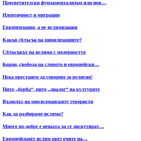
Просветителски фундаментализъм или нов…
Идентичност и миграция
Европеизация, а не ислямизация
Какъв сблъсък на цивилизациите?
Сблъсъкът на исляма с модерността
Коран, свобода на словото и европейски…
Нека престанем да говорим за религия!
Нито „борба“, нито „диалог“ на културите
Възходът на мюсюлманските терористи
Как да разбираме исляма?
Много по-добре е нещата да се дискутират…
Европейският ислям през очите на…