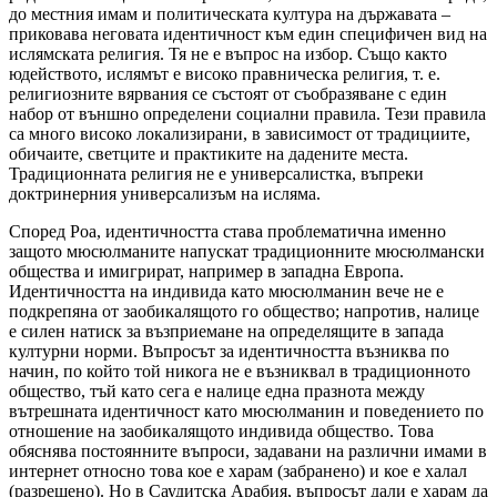
до местния имам и политическата култура на държавата –
приковава неговата идентичност към един специфичен вид на
ислямската религия. Тя не е въпрос на избор. Също както
юдейството, ислямът е високо правническа религия, т. е.
религиозните вярвания се състоят от съобразяване с един
набор от външно определени социални правила. Тези правила
са много високо локализирани, в зависимост от традициите,
обичаите, светците и практиките на дадените места.
Традиционната религия не е универсалистка, въпреки
доктринерния универсализъм на исляма.
Според Роа, идентичността става проблематична именно
защото мюсюлманите напускат традиционните мюсюлмански
общества и имигрират, например в западна Европа.
Идентичността на индивида като мюсюлманин вече не е
подкрепяна от заобикалящото го общество; напротив, налице
е силен натиск за възприемане на определящите в запада
културни норми. Въпросът за идентичността възниква по
начин, по който той никога не е възниквал в традиционното
общество, тъй като сега е налице една празнота между
вътрешната идентичност като мюсюлманин и поведението по
отношение на заобикалящото индивида общество. Това
обяснява постоянните въпроси, задавани на различни имами в
интернет относно това кое е харам (забранено) и кое е халал
(разрешено). Но в Саудитска Арабия, въпросът дали е харам да