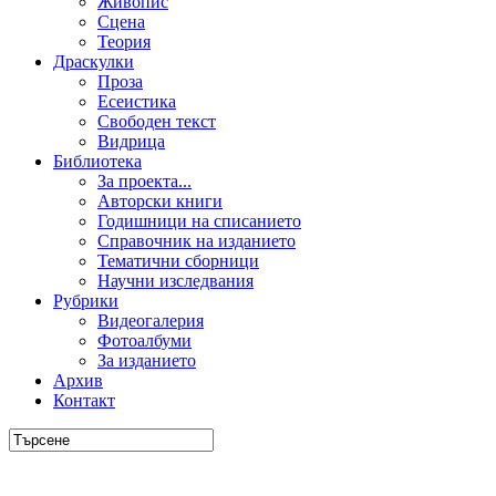
Живопис
Сцена
Теория
Драскулки
Проза
Есеистика
Свободен текст
Видрица
Библиотека
За проекта...
Авторски книги
Годишници на списанието
Справочник на изданието
Тематични сборници
Научни изследвания
Рубрики
Видеогалерия
Фотоалбуми
За изданието
Архив
Контакт