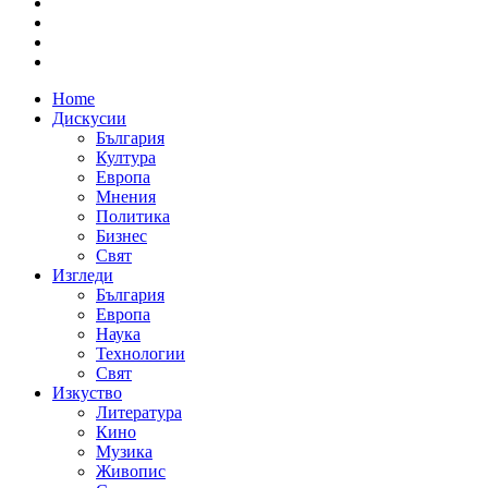
Home
Дискусии
България
Култура
Европа
Мнения
Политика
Бизнес
Свят
Изгледи
България
Европа
Наука
Технологии
Свят
Изкуство
Литература
Кино
Музика
Живопис