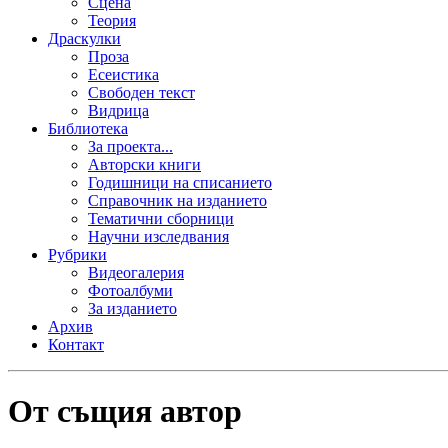
Сцена
Теория
Драскулки
Проза
Есеистика
Свободен текст
Видрица
Библиотека
За проекта...
Авторски книги
Годишници на списанието
Справочник на изданието
Тематични сборници
Научни изследвания
Рубрики
Видеогалерия
Фотоалбуми
За изданието
Архив
Контакт
От същия автор