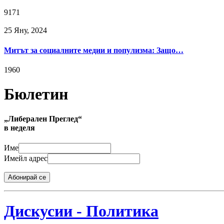
9171
25 Яну, 2024
Митът за социалните медии и популизма: Защо…
1960
Бюлетин
„Либерален Преглед“
в неделя
Име
Имейл адрес
Абонирай се
Дискусии - Политика