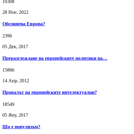
10308
28 Ное, 2022
Обединена Европа?
2396
05 Дек, 2017
Преразглеждане на европейските политики на…
15866
14 Апр, 2012
Провалът на европейските интелектуалци?
18549
05 Яну, 2017
Що е популизъм?