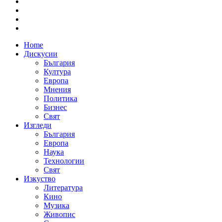
Home
Дискусии
България
Култура
Европа
Мнения
Политика
Бизнес
Свят
Изгледи
България
Европа
Наука
Технологии
Свят
Изкуство
Литература
Кино
Музика
Живопис