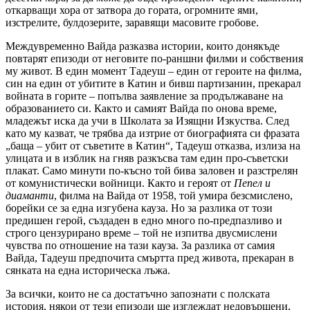
откарващи хора от затвора до гората, огромните ями,
изстрелите, булдозерите, заравящи масовите гробове.
Междувременно Вайда разказва истории, които донякъде
повтарят епизоди от неговите по-раншни филми и собствения
му живот. В един момент Тадеуш – един от героите на филма,
син на един от убитите в Катин и бивш партизанин, прекарал
войната в горите – попълва заявление за продължаване на
образованието си. Както и самият Вайда по онова време,
младежът иска да учи в Школата за Изящни Изкуства. След
като му казват, че трябва да изтрие от биографията си фразата
„баща – убит от съветите в Катин“, Тадеуш отказва, излиза на
улицата и в изблик на гняв разкъсва там един про-съветски
плакат. Само минути по-късно той бива заловен и разстрелян
от комунистически войници. Както и героят от
Пепел и
диаманти
, филма на Вайда от 1958, той умира безсмислено,
борейки се за една изгубена кауза. Но за разлика от този
предишен герой, създаден в едно много по-предпазливо и
строго цензурирано време – той не изпитва двусмислени
чувства по отношение на тази кауза. За разлика от самия
Вайда, Тадеуш предпочита смъртта пред живота, прекаран в
сянката на една историческа лъжа.
За всички, които не са достатъчно запознати с полската
история, някои от тези епизоди ще изглеждат недовършени,