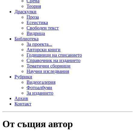
Сцена
Теория
Драскулки
Проза
Есеистика
Свободен текст
Видрица
Библиотека
За проекта...
Авторски книги
Годишници на списанието
Справочник на изданието
Тематични сборници
Научни изследвания
Рубрики
Видеогалерия
Фотоалбуми
За изданието
Архив
Контакт
От същия автор