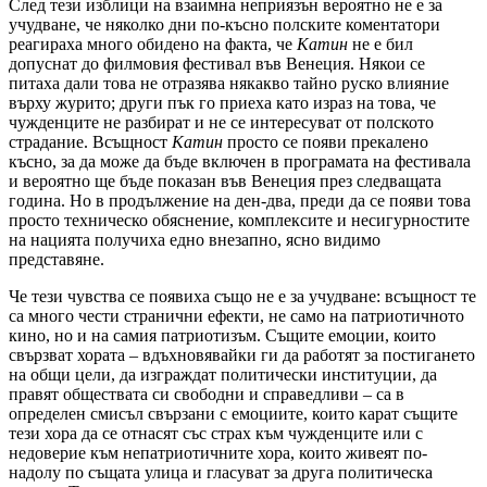
След тези изблици на взаимна неприязън вероятно не е за
учудване, че няколко дни по-късно полските коментатори
реагираха много обидено на факта, че
Катин
не е бил
допуснат до филмовия фестивал във Венеция. Някои се
питаха дали това не отразява някакво тайно руско влияние
върху журито; други пък го приеха като израз на това, че
чужденците не разбират и не се интересуват от полското
страдание. Всъщност
Катин
просто
се появи прекалено
късно, за да може да бъде включен в програмата на фестивала
и вероятно ще бъде показан във Венеция през следващата
година. Но в продължение на ден-два, преди да се появи това
просто техническо обяснение, комплексите и несигурностите
на нацията получиха едно внезапно, ясно видимо
представяне.
Че тези чувства се появиха също не е за учудване: всъщност те
са много чести странични ефекти, не само на патриотичното
кино, но и на самия патриотизъм. Същите емоции, които
свързват хората – вдъхновявайки ги да работят за постигането
на общи цели, да изграждат политически институции, да
правят обществата си свободни и справедливи – са в
определен смисъл свързани с емоциите, които карат същите
тези хора да се отнасят със страх към чужденците или с
недоверие към непатриотичните хора, които живеят по-
надолу по същата улица и гласуват за друга политическа