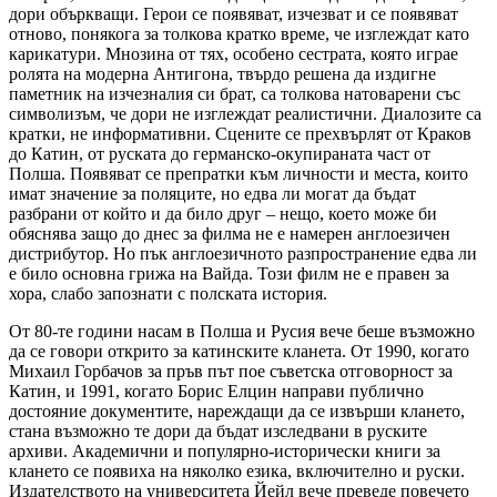
дори объркващи. Герои се появяват, изчезват и се появяват
отново, понякога за толкова кратко време, че изглеждат като
карикатури. Мнозина от тях, особено сестрата, която играе
ролята на модерна Антигона, твърдо решена да издигне
паметник на изчезналия си брат, са толкова натоварени със
символизъм, че дори не изглеждат реалистични. Диалозите са
кратки, не информативни. Сцените се прехвърлят от Краков
до Катин, от руската до германско-окупираната част от
Полша. Появяват се препратки към личности и места, които
имат значение за поляците, но едва ли могат да бъдат
разбрани от който и да било друг – нещо, което може би
обяснява защо до днес за филма не е намерен англоезичен
дистрибутор. Но пък англоезичното разпространение едва ли
е било основна грижа на Вайда. Този филм не е правен за
хора, слабо запознати с полската история.
От 80-те години насам в Полша и Русия вече беше възможно
да се говори открито за катинските кланета. От 1990, когато
Михаил Горбачов за пръв път пое съветска отговорност за
Катин, и 1991, когато Борис Елцин направи публично
достояние документите, нареждащи да се извърши клането,
стана възможно те дори да бъдат изследвани в руските
архиви. Академични и популярно-исторически книги за
клането се появиха на няколко езика, включително и руски.
Издателството на университета Йейл вече преведе повечето