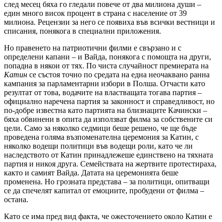
след месец бяха го гледали повече от два милиона души –
един много висок процент в страна с население от 39
милиона. Рецензии за него се появиха във всички вестници и
списания, понякога в специални приложения.
Но правенето на патриотични филми е свързано и с
определени капани – и Вайда, понякога с помощта на други,
попадна в някои от тях. По чиста случайност премиерата на
Катин
се състоя точно по средата на една неочаквано ранна
кампания за парламентарни избори в Полша. Отчасти като
резултат от това, водачите на властващата тогава партия –
официално наречена партия за законност и справедливост, но
по-добре известна като партията на близнаците Качински –
бяха обвинени в опита да използват филма за собствените си
цели. Само за няколко седмици беше решено, че ще бъде
проведена голяма възпоменателна церемония за Катин, с
няколко водещи политици във водещи роли, като че ли
наследството от Катин принадлежеше единствено на тяхната
партия и никоя друга. Семействата на жертвите протестираха,
както и самият Вайда. Датата на церемонията беше
променена. Но грозната представа – за политици, опитващи
се да спечелят капитал от емоциите, пробудени от филма –
остана.
Като се има пред вид факта, че ожесточението около Катин е