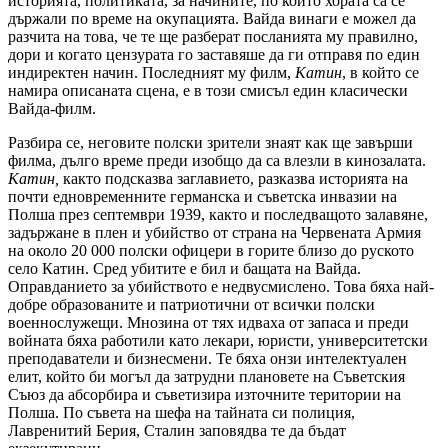
историята, политиката, за начините, по които хората са се
държали по време на окупацията. Вайда винаги е можел да
разчита на това, че те ще разберат посланията му правилно,
дори и когато цензурата го заставяше да ги отправя по един
индиректен начин. Последният му филм,
Катин
, в който се
намира описаната сцена, е в този смисъл един класически
Вайда-филм.
Разбира се, неговите полски зрители знаят как ще завърши
филма, дълго време преди изобщо да са влезли в кинозалата.
Катин,
както подсказва заглавието, разказва историята на
почти едновременните германска и съветска инвазии на
Полша през септември 1939, както и последващото залавяне,
задържане в плен и убийство от страна на Червената Армия
на около 20 000 полски офицери в горите близо до руското
село Катин. Сред убитите е бил и бащата на Вайда.
Оправданието за убийството е недвусмислено. Това бяха най-
добре образованите и патриотични от всички полски
военнослужещи. Мнозина от тях идваха от запаса и преди
войната бяха работили като лекари, юристи, университетски
преподаватели и бизнесмени. Те бяха онзи интелектуален
елит, който би могъл да затрудни плановете на Съветския
Съюз да абсорбира и съветизира източните територии на
Полша. По съвета на шефа на тайната си полиция,
Лавренитий Берия, Сталин заповядва те да бъдат