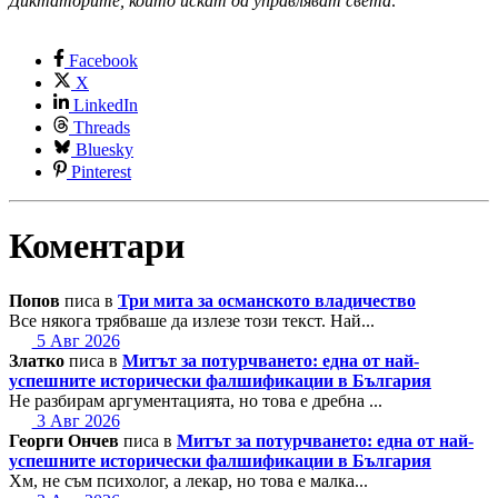
Диктаторите, които искат да управляват света
.
Facebook
X
LinkedIn
Threads
Bluesky
Pinterest
Коментари
Попов
писа в
Три мита за османското владичество
Все някога трябваше да излезе този текст. Най...
5 Авг 2026
Златко
писа в
Митът за потурчването: една от най-
успешните исторически фалшификации в България
Не разбирам аргументацията, но това е дребна ...
3 Авг 2026
Георги Ончев
писа в
Митът за потурчването: една от най-
успешните исторически фалшификации в България
Хм, не съм психолог, а лекар, но това е малка...