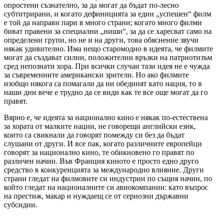
опростени съзнателно, за да могат да бъдат по-лесно
субтитрирани, и когато дефиницията за един „успешен“ филм
е той да направи пари в много страни; когато много филми
биват правени за специални „ниши“, за да се харесват само на
определени групи, но не и на други, това обяснение звучи
някак удивително. Има нещо старомодно в идеята, че филмите
могат да създават силни, положителни връзки на патриотизъм
сред непознати хора. При всички случаи тази идея не е чужда
за съвременните американски зрители. Но ако филмите
изобщо някога са помагали да ни обединят като нация, то в
наши дни вече е трудно да се види как те все още могат да го
правят.
Вярно е, че идеята за национално кино е някак по-естествена
за хората от малките нации, не говорещи английски език,
които са свикнали да говорят помежду си без да бъдат
слушани от други. И все пак, когато различните европейци
говорят за национално кино, те обикновено го правят по
различен начин. Във Франция киното е просто едно друго
средство в конкуренцията за международно влияние. Други
страни гледат на филмовите си индустрии по същия начин, по
който гледат на националните си авиокомпании: като въпрос
на престиж, макар и нуждаещ се от сериозни държавни
субсидии.