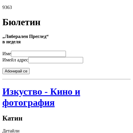
9363
Бюлетин
„Либерален Преглед“
в неделя
Име
Имейл адрес
Абонирай се
Изкуство - Кино и
фотография
Катин
Детайли