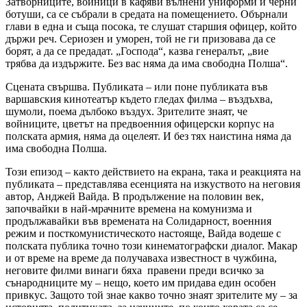
Затворниците, войници в кафяви вълнени униформи и черни
ботуши, са се събрали в средата на помещението. Обърнали
глави в една и съща посока, те слушат старшия офицер, който
държи реч. Сериозен и уморен, той не ги призовава да се
борят, а да се предадат. „Господа“, казва генералът, „вие
трябва да издържите. Без вас няма да има свободна Полша“.
Сцената свършва. Публиката – или поне публиката във
варшавския кинотеатър където гледах филма – въздъхва,
шумоли, поема дълбоко въздух. Зрителите знаят, че
войниците, цветът на предвоенния офицерски корпус на
полската армия, няма да оцелеят. И без тях наистина няма да
има свободна Полша.
Този епизод – както действието на екрана, така и реакцията на
публиката – представлява есенцията на изкуството на неговия
автор, Анджей Вайда. В продължение на половин век,
започвайки в най-мрачните времена на комунизма и
продължавайки във времената на Солидарност, военния
режим и посткомунистическото настояще, Вайда водеше с
полската публика точно този кинематографски диалог. Макар
и от време на време да получаваха известност в чужбина,
неговите филми винаги бяха
правени преди всичко за
сънародниците му – нещо, което им придава един особен
привкус. Защото той знае какво точно знаят зрителите му – за