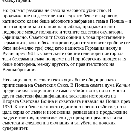
екзекутирани.
Но филмът разказва не само за масовото убийство. В
продължение на десетилетия след като беше извършено,
катинското клане беше абсолютно забранена тема в Полша – и
по тази причина източник на дълбоко, продължително
недоверие между поляците и техните съветски окупатори.
Официално, Съветският Съюз обвини в това престъпление
германците, които бяха открили един от масовите гробове (те
бяха най-малко три) след като нацистка Германия нахлу в
Русия през 1941 г. Съветските обвинители дори повториха
тази безсрамна лъжа по време на Нюрнбергския процес и тя
беше повторена, между другото, от правителството на
Великобритания.
Неофициално, масовата екзекуция беше общопризнато
приписвана на Съветския Съюз. В Полша самата дума
Катин
предизвиква асоциации не само с убийството, но и с много
други съветски фалшификации, засягащи историята на
Втората Световна Война и съветската инвазия на Полша през
1939. Катин беше не просто единично военно събитие, но и
цяла серия от лъжи и изопачения, разказвани в продължение
на десетилетия, предназначени да прикрият реалността на
съветската следвоенна окупация и загубата на полския
суверенитет.