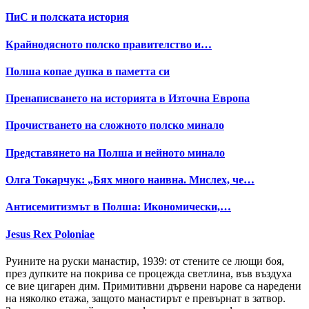
ПиС и полската история
Крайнодясното полско правителство и…
Полша копае дупка в паметта си
Пренаписването на историята в Източна Европа
Прочистването на сложното полско минало
Представянето на Полша и нейното минало
Олга Токарчук: „Бях много наивна. Мислех, че…
Антисемитизмът в Полша: Икономически,…
Jesus Rex Poloniae
Руините на руски манастир, 1939: от стените се лющи боя,
през дупките на покрива се процежда светлина, във въздуха
се вие цигарен дим. Примитивни дървени нарове са наредени
на няколко етажа, защото манастирът е превърнат в затвор.