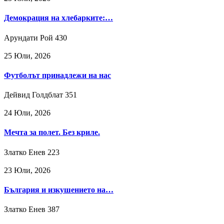
Демокрация на хлебарките:…
Арундати Рой
430
25 Юли, 2026
Футболът принадлежи на нас
Дейвид Голдблат
351
24 Юли, 2026
Мечта за полет. Без криле.
Златко Енев
223
23 Юли, 2026
България и изкушението на…
Златко Енев
387