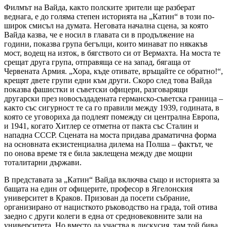
Филмът на Вайда, както полските зрители ще разберат
веднага, е до голяма степен историята на „Катин“ в този по-
широк смисъл на думата. Неговата начална сцена, за която
Вайда казва, че е носил в главата си в продължение на
години, показва група бегълци, които минават по някакъв
мост, водещ на изток, в бягството си от Вермахта. На моста те
срещат друга група, отправяща се на запад, бягаща от
Червената Армия. „Хора, къде отивате, връщайте се обратно!“,
крещят двете групи едни към други. Скоро след това Вайда
показва фашистки и съветски офицери, разговарящи
другарски през новосъздадената германско-съветска граница –
както със сигурност те са го правили между 1939, годината, в
която се уговориха да подлеят помежду си централна Европа,
и 1941, когато Хитлер се отметна от пакта със Сталин и
нападна СССР. Сцената на моста придава драматична форма
на основната екзистенциална дилема на Полша – фактът, че
по онова време тя е била заклещена между две мощни
тоталитарни държави.
В представата за „Катин“ Вайда включва също и историята за
бащата на един от офицерите, професор в Ягелонския
университет в Краков. Призован да посети събрание,
организирано от нацисткото ръководство на града, той отива
заедно с други колеги в една от средновековните зали на
университета. Но вместо да участва в дискусия, там той бива