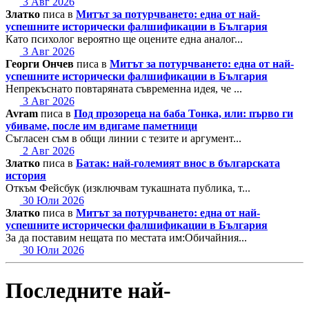
3 Авг 2026
Златко
писа в
Митът за потурчването: една от най-
успешните исторически фалшификации в България
Като психолог вероятно ще оцените една аналог...
3 Авг 2026
Георги Ончев
писа в
Митът за потурчването: една от най-
успешните исторически фалшификации в България
Непрекъснато повтаряната съвременна идея, че ...
3 Авг 2026
Avram
писа в
Под прозореца на баба Тонка, или: първо ги
убиваме, после им вдигаме паметници
Съгласен съм в общи линии с тезите и аргумент...
2 Авг 2026
Златко
писа в
Батак: най-големият внос в българската
история
Откъм Фейсбук (изключвам тукашната публика, т...
30 Юли 2026
Златко
писа в
Митът за потурчването: една от най-
успешните исторически фалшификации в България
За да поставим нещата по местата им:Обичайния...
30 Юли 2026
Последните най-