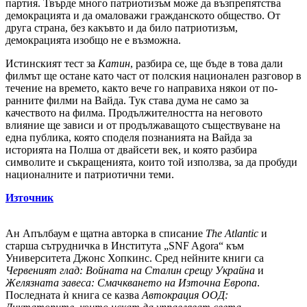
партия. Твърде много патриотизъм може да възпрепятства
демокрацията и да омаловажи гражданското общество. От
друга страна, без какъвто и да било патриотизъм,
демокрацията изобщо не е възможна.
Истинският тест за
Катин
, разбира се, ще бъде в това дали
филмът ще остане като част от полския национален разговор в
течение на времето, както вече го направиха някои от по-
ранните филми на Вайда. Тук става дума не само за
качеството на филма. Продължителността на неговото
влияние ще зависи и от продължаващото съществуване на
една публика, която споделя познанията на Вайда за
историята на Полша от двайсети век, и която разбира
символите и съкращенията, които той използва, за да пробуди
националните и патриотични теми.
Източник
Ан Апълбаум е щатна авторка в списание
The Atlantic
и
старша сътрудничка в Института „SNF Agora“ към
Университета Джонс Хопкинс. Сред нейните книги са
Червеният глад: Войната на Сталин срещу Украйна
и
Желязната завеса: Смачкването на Източна Европа
.
Последната ѝ книга се казва
Автокрация ООД: