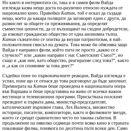
Но както в интервютата си, така и в самия филм Вайда
изглежда казва нещо доста по-различно относно нуждата от
национално кино. Правейки
Катин
, той е искал да създаде
нещо, което да накара поляците да заговорят едни с други, да
размислят за общите си преживявания, да определят
съвместни ценности, да се възхищават на сходни добродетели,
да изковат гражданско общество от една анонимна тълпа.
Катин
съзнателно се опитва да внуши патриотизъм, в най-
положителния смисъл на думата. Това може би обяснява защо
Вайда е направил филм, който пита не просто „какво се е
случило?“ или „какво направи с нас Съветският Съюз?“, но
също и „как ние, като общество, реагирахме след това?“, както
и „а как си спомняме за това днес?“
Съдейки поне по първоначалните реакции, Вайда изглежда е
успял, поне що се отнася до това разговорът да бъде започнат.
Премиерата на
Катин
беше проведена в националната опера
във Варшава и беше представяна на живо от всички важни
вестници и телевизионни програми. Присъстваха полският
президент и първата дама, министър-председателят,
католическият върховен глава, Лех Валенса, множество
историци, писатели, композитори, както и филмовите звезди,
които се срещат сравнително често по такива събития. В
продължение на няколко седмици почти всяко кино в страната
показваше филма, понякога по десетина пъти всеки ден. Само