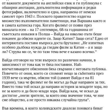
от важните документи на английски език и ги публикува с
обширни анотации, допълнителна информация и редки
фотографии, включително и една, направена от немски
самолет през 1943 г. Полското правителство издигна
множество възпоменателни паметници, във Варшава както и
в самата катинска гора. Когато филмът се появи през
миналата есен – на 17 септември, 68-та годишнина от
съветската инвазия в Полша – Вайда на няколко пъти беше
поканен да обясни идеите си. Защо Катин? Защо сега? Едно от
интервютата постави въпроса доста брутално: „Не изпитвах
особено дълбока нужда да гледам филм за Катин – а и защо
ли? Струва ми се, че по тази тема вече е казано всичко.“
Вайда отговори на тези въпроси по различни начини, в
зависимост от това как те бяха поставяни. Най-
впечатляващите обяснения бяха свързани с неговата публика.
Повечето от ония, които си спомнят нещо за събитията през
1939 вече са мъртви, обясни той (самият Вайда е на 81
години), така че филмът не би могъл да бъде направен за тях.
Вместо това той искал да направи история за младите хора, но
не за които и да било млади хора. Вайда каза, че искал да
достигне „онези зрители, за които има значение това, че ние
сме общество, а не просто някаква случайна група“.
Във времена, в които холивудските диалози понякога биват