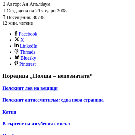
Автор: Ан Апълбаум
Създадена на 29 януари 2008
Посещения: 30738
12 мин. четене
Facebook
X
LinkedIn
Threads
Bluesky
Pinterest
Поредица „Полша – непознатата“
Полският лов на вещици
Полският антисемитизъм: една нова страница
Катин
В търсене на изгубения смисъл