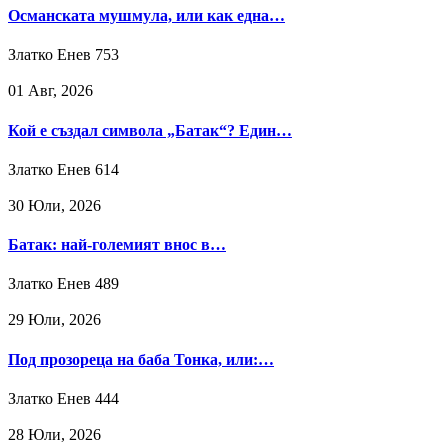
Османската мушмула, или как една…
Златко Енев
753
01 Авг, 2026
Кой е създал символа „Батак“? Един…
Златко Енев
614
30 Юли, 2026
Батак: най-големият внос в…
Златко Енев
489
29 Юли, 2026
Под прозореца на баба Тонка, или:…
Златко Енев
444
28 Юли, 2026