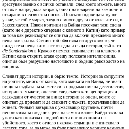
арестуван заедно с всички останали, след което мъжете, много
от тях в напреднала възраст, биват натоварени на камиони и
откарани в неизвестна посока. По-късно вдовицата му ще
узнае, че той е умрял, заедно с много други от колегите си, в
Заксенхаузен. Някои критици на Вайда посочват тази сцена
(която не е директно свързана с клането в Катин) като пример
за това как режисьорът се опитва да включи прекалено много
неща във филма. Самият той обяснява на друго място, че
вижда тези неща като част от една и съща история, тъй като
die
Sonderaktion
в Краков е немски еквивалент на клането в
Катин: една открита атака срещу полската интелигенция,
опит да бъде разрушено настоящото и бъдещо ръководство на
нацията.
Следват други истории, в бързо темпо. Истории за съпругите
на убитите, много от които, като майката на Вайда, не знаят
нищо за съдбата на мъжете си в продължение на десетилетия;
истории за мъжете, оцелели след съветската депортация и
разяждани от чувство за вина; истории за онези, които се
опитват да приемат и да свикнат с лъжата, продължавайки да
живеят. Филмът завършва с ужасяващо брутална, почти
непоносима за гледане сцена на самото клане. Вайда засилва
ужаса като показва с подробности организацията на
убийството, което е отнело няколко седмици и е изисквало
десетки хора, за да може да бъде проведено: черните камиони,