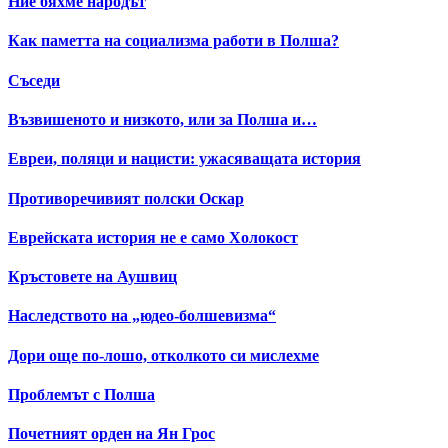
Ние бяхме народът
Как паметта на социализма работи в Полша?
Съседи
Възвишеното и низкото, или за Полша и…
Евреи, поляци и нацисти: ужасяващата история
Противоречивият полски Оскар
Еврейската история не е само Холокост
Кръстовете на Аушвиц
Наследството на „юдео-болшевизма“
Дори още по-лошо, отколкото си мислехме
Проблемът с Полша
Почетният орден на Ян Грос