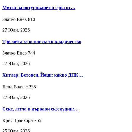
Митът за потурчването: една от…
Златко Енев
810
27 Юли, 2026
Три мита за османското владичество
Златко Енев
744
27 Юли, 2026
Хитлер, Бетовен, Йоци: какво ДНК…
Лена Валтле
335
27 Юли, 2026
Секс, легла и кървави екзекуции:…
Крис Трайхорн
755
25 Юли, 2026