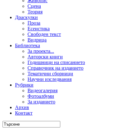
Живопис
Сцена
Теория
Драскулки
Проза
Есеистика
Свободен текст
Видрица
Библиотека
За проекта...
Авторски книги
Годишници на списанието
Справочник на изданието
Тематични сборници
Научни изследвания
Рубрики
Видеогалерия
Фотоалбуми
За изданието
Архив
Контакт