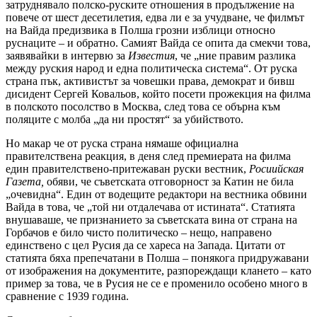
затруднявало полско-руските отношения в продължение на
повече от шест десетилетия, едва ли е за учудване, че филмът
на Вайда предизвика в Полша грозни изблици относно
руснаците – и обратно. Самият Вайда се опита да смекчи това,
заявявайки в интервю за
Известия
, че „ние правим разлика
между руския народ и една политическа система“. От руска
страна пък, активистът за човешки права, демократ и бивш
дисидент Сергей Ковальов, който посети прожекция на филма
в полското посолство в Москва, след това се обърна към
поляците с молба „да ни простят“ за убийството.
Но макар че от руска страна нямаше официална
правителствена реакция, в деня след премиерата на филма
един правителствено-притежаван руски вестник,
Росиийская
Газета,
обяви, че съветската отговорност за Катин не била
„очевидна“. Един от водещите редактори на вестника обвини
Вайда в това, че „той ни отдалечава от истината“. Статията
внушаваше, че признанието за съветската вина от страна на
Горбачов е било чисто политическо – нещо, направено
единствено с цел Русия да се хареса на Запада. Цитати от
статията бяха препечатани в Полша – понякога придружавани
от изображения на документите, разпореждащи клането – като
пример за това, че в Русия не се е променило особено много в
сравнение с 1939 година.