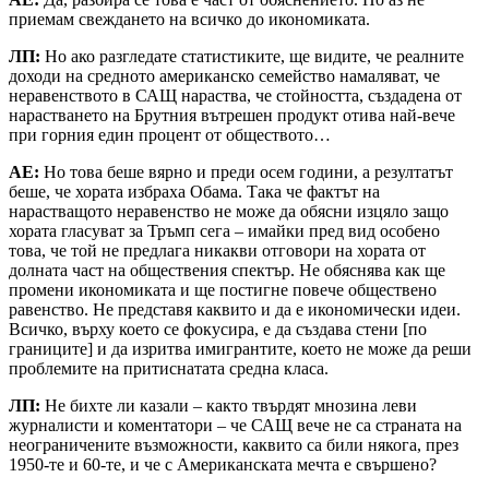
приемам свеждането на всичко до икономиката.
ЛП:
Но ако разгледате статистиките, ще видите, че реалните
доходи на средното американско семейство намаляват, че
неравенството в САЩ нараства, че стойността, създадена от
нарастването на Брутния вътрешен продукт отива най-вече
при горния един процент от обществото…
АЕ:
Но това беше вярно и преди осем години, а резултатът
беше, че хората избраха Обама. Така че фактът на
нарастващото неравенство не може да обясни изцяло защо
хората гласуват за Тръмп сега – имайки пред вид особено
това, че той не предлага никакви отговори на хората от
долната част на обществения спектър. Не обяснява как ще
промени икономиката и ще постигне повече обществено
равенство. Не представя каквито и да е икономически идеи.
Всичко, върху което се фокусира, е да създава стени [по
границите] и да изритва имигрантите, което не може да реши
проблемите на притиснатата средна класа.
ЛП:
Не бихте ли казали – както твърдят мнозина леви
журналисти и коментатори – че САЩ вече не са страната на
неограничените възможности, каквито са били някога, през
1950-те и 60-те, и че с Американската мечта е свършено?