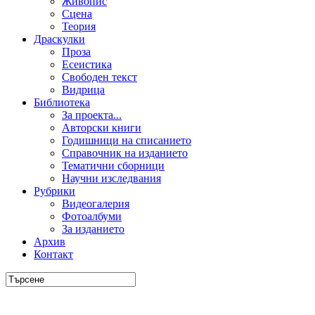
Живопис
Сцена
Теория
Драскулки
Проза
Есеистика
Свободен текст
Видрица
Библиотека
За проекта...
Авторски книги
Годишници на списанието
Справочник на изданието
Тематични сборници
Научни изследвания
Рубрики
Видеогалерия
Фотоалбуми
За изданието
Архив
Контакт