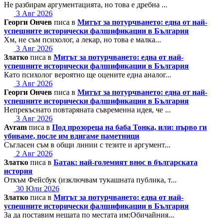
Не разбирам аргументацията, но това е дребна ...
3 Авг 2026
Георги Ончев
писа в
Митът за потурчването: една от най-
успешните исторически фалшификации в България
Хм, не съм психолог, а лекар, но това е малка...
3 Авг 2026
Златко
писа в
Митът за потурчването: една от най-
успешните исторически фалшификации в България
Като психолог вероятно ще оцените една аналог...
3 Авг 2026
Георги Ончев
писа в
Митът за потурчването: една от най-
успешните исторически фалшификации в България
Непрекъснато повтаряната съвременна идея, че ...
3 Авг 2026
Avram
писа в
Под прозореца на баба Тонка, или: първо ги
убиваме, после им вдигаме паметници
Съгласен съм в общи линии с тезите и аргумент...
2 Авг 2026
Златко
писа в
Батак: най-големият внос в българската
история
Откъм Фейсбук (изключвам тукашната публика, т...
30 Юли 2026
Златко
писа в
Митът за потурчването: една от най-
успешните исторически фалшификации в България
За да поставим нещата по местата им:Обичайния...