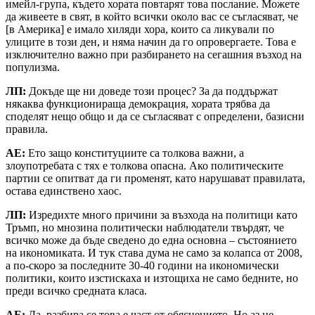
имейл-група, където хората повтарят това послание. Можете
да живеете в свят, в който всички около вас се съгласяват, че
[в Америка] е имало хиляди хора, които са ликували по
улиците в този ден, и няма начин да го опровергаете. Това е
изключително важно при разбирането на сегашния възход на
популизма.
ЛП:
Докъде ще ни доведе този процес? За да поддържат
някаква функционираща демокрация, хората трябва да
споделят нещо общо и да се съгласяват с определени, базисни
правила.
АЕ:
Ето защо конституциите са толкова важни, а
злоупотребата с тях е толкова опасна. Ако политическите
партии се опитват да ги променят, като нарушават правилата,
остава единствено хаос.
ЛП:
Изредихте много причини за възхода на политици като
Тръмп, но мнозина политически наблюдатели твърдят, че
всичко може да бъде сведено до една основна – състоянието
на икономиката. И тук става дума не само за колапса от 2008,
а по-скоро за последните 30-40 години на икономически
политики, които изстискаха и изтощиха не само бедните, но
преди всичко средната класа.
АЕ:
Да, разбира се това е част от обяснението. Но аз не