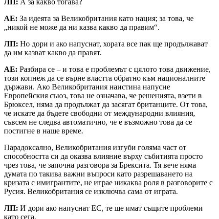
ЛП:
А за какво тогава?
АЕ:
За идеята за Великобритания като нация; за това, че
„никой не може да ни казва какво да правим“.
ЛП:
Но дори и ако напуснат, хората все пак ще продължават
да им казват какво да правят.
АЕ:
Разбира се – и това е проблемът с цялото това движение,
този копнеж да се върне властта обратно към националните
държави. Ако Великобритания наистина напусне
Европейския съюз, това не означава, че решенията, взети в
Брюксел, няма да продължат да засягат британците. От това,
че искате да бъдете свободни от международни влияния,
съвсем не следва автоматично, че е възможно това да се
постигне в наше време.
Парадоксално, Великобритания изгуби голяма част от
способността си да оказва влияние върху събитията просто
чрез това, че започна разговора за Брексита. Тя вече няма
думата по такива важни въпроси като разрешаването на
кризата с имигрантите, не играе никаква роля в разговорите с
Русия. Великобритания се изключва сама от играта.
ЛП:
И дори ако напуснат ЕС, те ще имат същите проблеми
като сега.