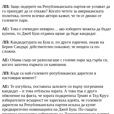
ЛП:
Защо лидерите на Републиканската партия не успяват да
го принудят да се откаже? Когато четете за американската
политика, почти всички автори казват, че тя се движи от
големите пари.
АЕ:
Това е очевидно невярно… ако изборите можеха да бъдат
купени, то Джеб Буш отдавна щеше да бъде кандидат.
ЛП:
Кандидатурата на Буш и, по други парични, онази на
Берни Сандърс действително показват, че нещата са по-
сложни.
АЕ:
Обама също не разполагаше с големи пари зад гърба си,
когато започна първата си кампания.
ЛП:
Къде са най-големите републикански дарители в
настоящия момент?
АЕ:
Те изгубиха, поставиха залозите си върху погрешния
кандидат – и това отблъсна хората. А това пък е друго
обяснение на факта, че хората подкрепиха Тръмп и Тед Круз:
избирателите всъщност не харесваха идеята, че големите
дарители на Републиканската партия искаха да купят
предварително номинацията на Джеб Буш. По същата
причина множество избиратели на Демократическата партия