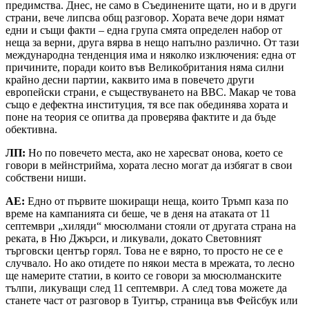
предимства. Днес, не само в Съединените щати, но и в други
страни, вече липсва общ разговор. Хората вече дори нямат
едни и същи факти – една група смята определен набор от
неща за верни, друга вярва в нещо напълно различно. От тази
международна тенденция има и няколко изключения: една от
причините, поради които във Великобритания няма силни
крайно десни партии, каквито има в повечето други
европейски страни, е съществуването на BBC. Макар че това
също е дефектна институция, тя все пак обединява хората и
поне на теория се опитва да проверява фактите и да бъде
обективна.
ЛП:
Но по повечето места, ако не харесват онова, което се
говори в мейнстрийма, хората лесно могат да избягат в свои
собствени ниши.
АЕ:
Едно от първите шокиращи неща, които Тръмп каза по
време на кампанията си беше, че в деня на атаката от 11
септември „хиляди“ мюсюлмани стояли от другата страна на
реката, в Ню Джърси, и ликували, докато Световният
търговски център горял. Това не е вярно, то просто не се е
случвало. Но ако отидете по някои места в мрежата, то лесно
ще намерите статии, в които се говори за мюсюлманските
тълпи, ликуващи след 11 септември. А след това можете да
станете част от разговор в Туитър, страница във Фейсбук или