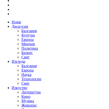
Home
Дискусии
България
Култура
Европа
Мнения
Политика
Бизнес
Свят
Изгледи
България
Европа
Наука
Технологии
Свят
Изкуство
Литература
Кино
Музика
Живопис