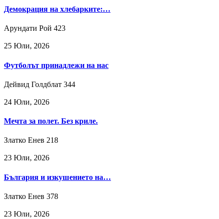
Демокрация на хлебарките:…
Арундати Рой
423
25 Юли, 2026
Футболът принадлежи на нас
Дейвид Голдблат
344
24 Юли, 2026
Мечта за полет. Без криле.
Златко Енев
218
23 Юли, 2026
България и изкушението на…
Златко Енев
378
23 Юли, 2026