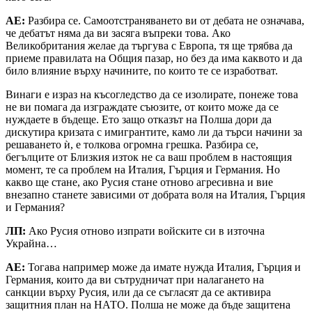
АЕ:
Разбира се. Самоотстраняването ви от дебата не означава,
че дебатът няма да ви засяга въпреки това. Ако
Великобритания желае да търгува с Европа, тя ще трябва да
приеме правилата на Общия пазар, но без да има каквото и да
било влияние върху начините, по които те се изработват.
Винаги е израз на късогледство да се изолирате, понеже това
не ви помага да изграждате съюзите, от които може да се
нуждаете в бъдеще. Ето защо отказът на Полша дори да
дискутира кризата с имигрантите, камо ли да търси начини за
решаването ѝ, е толкова огромна грешка. Разбира се,
бегълците от Близкия изток не са ваш проблем в настоящия
момент, те са проблем на Италия, Гърция и Германия. Но
какво ще стане, ако Русия стане отново агресивна и вие
внезапно станете зависими от добрата воля на Италия, Гърция
и Германия?
ЛП:
Ако Русия отново изпрати войските си в източна
Украйна…
АЕ:
Тогава например може да имате нужда Италия, Гърция и
Германия, които да ви сътрудничат при налагането на
санкции върху Русия, или да се съгласят да се активира
защитния план на НАТО. Полша не може да бъде защитена