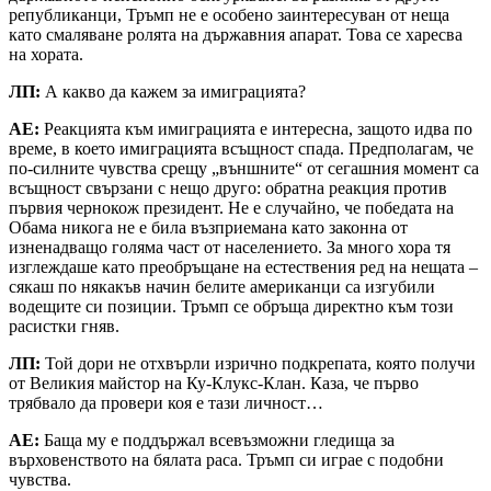
републиканци, Тръмп не е особено заинтересуван от неща
като смаляване ролята на държавния апарат. Това се харесва
на хората.
ЛП:
А какво да кажем за имиграцията?
АЕ:
Реакцията към имиграцията е интересна, защото идва по
време, в което имиграцията всъщност спада. Предполагам, че
по-силните чувства срещу „външните“ от сегашния момент са
всъщност свързани с нещо друго: обратна реакция против
първия чернокож президент. Не е случайно, че победата на
Обама никога не е била възприемана като законна от
изненадващо голяма част от населението. За много хора тя
изглеждаше като преобръщане на естествения ред на нещата –
сякаш по някакъв начин белите американци са изгубили
водещите си позиции. Тръмп се обръща директно към този
расистки гняв.
ЛП:
Той дори не отхвърли изрично подкрепата, която получи
от Великия майстор на Ку-Клукс-Клан. Каза, че първо
трябвало да провери коя е тази личност…
АЕ:
Баща му е поддържал всевъзможни гледища за
върховенството на бялата раса. Тръмп си играе с подобни
чувства.