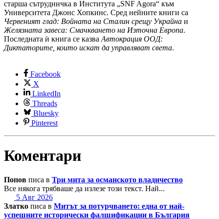
старша сътрудничка в Института „SNF Agora“ към
Университета Джонс Хопкинс. Сред нейните книги са
Червеният глад: Войната на Сталин срещу Украйна
и
Желязната завеса: Смачкването на Източна Европа
.
Последната ѝ книга се казва
Автокрация ООД:
Диктаторите, които искат да управляват света
.
Facebook
X
LinkedIn
Threads
Bluesky
Pinterest
Коментари
Попов
писа в
Три мита за османското владичество
Все някога трябваше да излезе този текст. Най...
5 Авг 2026
Златко
писа в
Митът за потурчването: една от най-
успешните исторически фалшификации в България