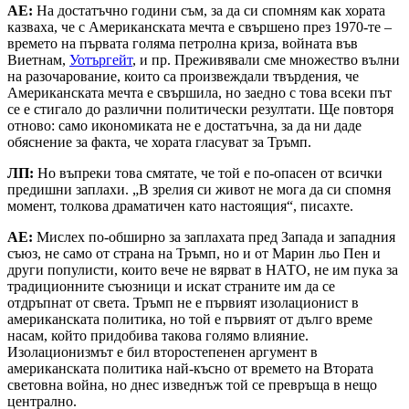
АЕ:
На достатъчно години съм, за да си спомням как хората
казваха, че с Американската мечта е свършено през 1970-те –
времето на първата голяма петролна криза, войната във
Виетнам,
Уотъргейт
, и пр. Преживявали сме множество вълни
на разочарование, които са произвеждали твърдения, че
Американската мечта е свършила, но заедно с това всеки път
се е стигало до различни политически резултати. Ще повторя
отново: само икономиката не е достатъчна, за да ни даде
обяснение за факта, че хората гласуват за Тръмп.
ЛП
:
Но въпреки това смятате, че той е по-опасен от всички
предишни заплахи. „В зрелия си живот не мога да си спомня
момент, толкова драматичен като настоящия“, писахте.
АЕ:
Мислех по-обширно за заплахата пред Запада и западния
съюз, не само от страна на Тръмп, но и от Марин льо Пен и
други популисти, които вече не вярват в НАТО, не им пука за
традиционните съюзници и искат страните им да се
отдръпнат от света. Тръмп не е първият изолационист в
американската политика, но той е първият от дълго време
насам, който придобива такова голямо влияние.
Изолационизмът е бил второстепенен аргумент в
американската политика най-късно от времето на Втората
световна война, но днес изведнъж той се превръща в нещо
централно.