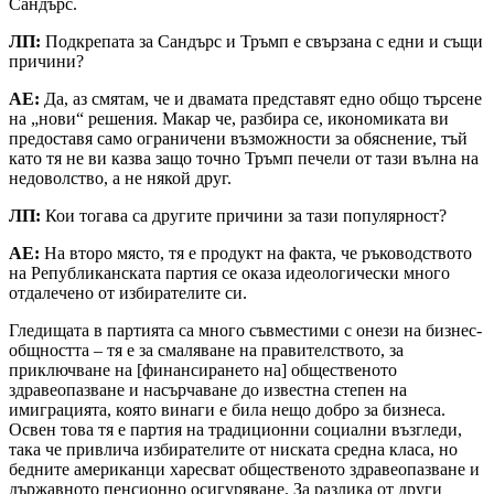
Сандърс.
ЛП:
Подкрепата за Сандърс и Тръмп е свързана с едни и същи
причини?
АЕ:
Да, аз смятам, че и двамата представят едно общо търсене
на „нови“ решения. Макар че, разбира се, икономиката ви
предоставя само ограничени възможности за обяснение, тъй
като тя не ви казва защо точно Тръмп печели от тази вълна на
недоволство, а не някой друг.
ЛП:
Кои тогава са другите причини за тази популярност?
АЕ:
На второ място, тя е продукт на факта, че ръководството
на Републиканската партия се оказа идеологически много
отдалечено от избирателите си.
Гледищата в партията са много съвместими с онези на бизнес-
общността – тя е за смаляване на правителството, за
приключване на [финансирането на] общественото
здравеопазване и насърчаване до известна степен на
имиграцията, която винаги е била нещо добро за бизнеса.
Освен това тя е партия на традиционни социални възгледи,
така че привлича избирателите от ниската средна класа, но
бедните американци харесват общественото здравеопазване и
държавното пенсионно осигуряване. За разлика от други