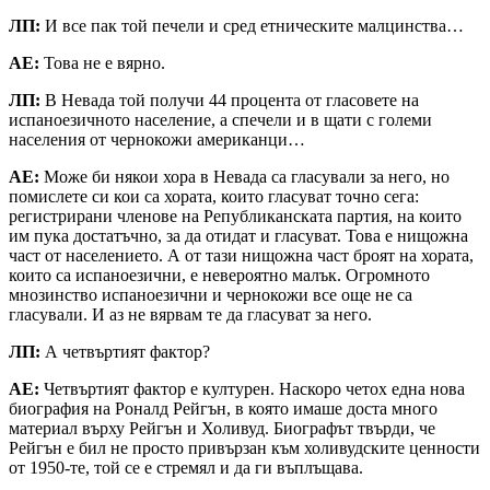
ЛП:
И все пак той печели и сред етническите малцинства…
АЕ:
Това не е вярно.
ЛП:
В Невада той получи 44 процента от гласовете на
испаноезичното население, а спечели и в щати с големи
населения от чернокожи американци…
АЕ:
Може би някои хора в Невада са гласували за него, но
помислете си кои са хората, които гласуват точно сега:
регистрирани членове на Републиканската партия, на които
им пука достатъчно, за да отидат и гласуват. Това е нищожна
част от населението. А от тази нищожна част броят на хората,
които са испаноезични, е невероятно малък. Огромното
мнозинство испаноезични и чернокожи все още не са
гласували. И аз не вярвам те да гласуват за него.
ЛП:
А четвъртият фактор?
A
Е:
Четвъртият фактор е културен. Наскоро четох една нова
биография на Роналд Рейгън, в която имаше доста много
материал върху Рейгън и Холивуд. Биографът твърди, че
Рейгън е бил не просто привързан към холивудските ценности
от 1950-те, той се е стремял и да ги въплъщава.