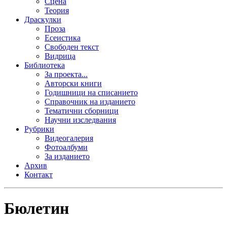
Сцена
Теория
Драскулки
Проза
Есеистика
Свободен текст
Видрица
Библиотека
За проекта...
Авторски книги
Годишници на списанието
Справочник на изданието
Тематични сборници
Научни изследвания
Рубрики
Видеогалерия
Фотоалбуми
За изданието
Архив
Контакт
Бюлетин