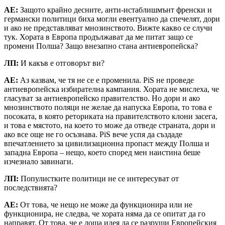
АЕ:
Защото крайно десните, анти-истаблишмънт френски и
германски политици биха могли евентуално да спечелят, дори
и ако не представляват мнозинството. Вижте какво се случи
тук. Хората в Европа продължават да ме питат защо се
промени Полша? Защо внезапно стана антиевропейска?
ЛП:
И какъв е отговорът ви?
АЕ:
Аз казвам, че тя не се е променила. PiS не проведе
антиевропейска избирателна кампания. Хората не мислеха, че
гласуват за антиевропейско правителство. Но дори и ако
мнозинството поляци не желае да напуска Европа, то това е
посоката, в която реториката на правителството клони засега,
и това е мястото, на което то може да отведе страната, дори и
ако все още не го осъзнава. PiS вече успя да създаде
впечатлението за цивилизационна пропаст между Полша и
западна Европа – нещо, което според мен наистина беше
изчезнало завинаги.
ЛП:
Популистките политици не се интересуват от
последствията?
АЕ:
От това, че нещо не може да функционира или не
функционира, не следва, че хората няма да се опитат да го
направят. От това, че е лоша идея да се разруши Европейския