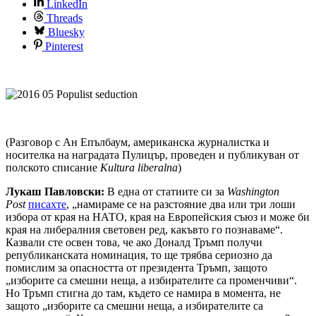
LinkedIn
Threads
Bluesky
Pinterest
(Разговор с Ан Епълбаум, американска журналистка и
носителка на наградата Пулицър, проведен и публикуван от
полското списание
Kultura
liberalna
)
Лукаш Павловски:
В една от статиите си за
Washington
Post
писахте
, „намираме се на разстояние два или три лоши
избора от края на НАТО, края на Европейския съюз и може би
края на либералния световен ред, какъвто го познаваме“.
Казвали сте освен това, че ако Доналд Тръмп получи
републиканската номинация, то ще трябва сериозно да
помислим за опасността от президента Тръмп, защото
„изборите са смешни неща, а избирателите са променчиви“.
Но Тръмп стигна до там, където се намира в момента, не
защото „изборите са смешни неща, а избирателите са