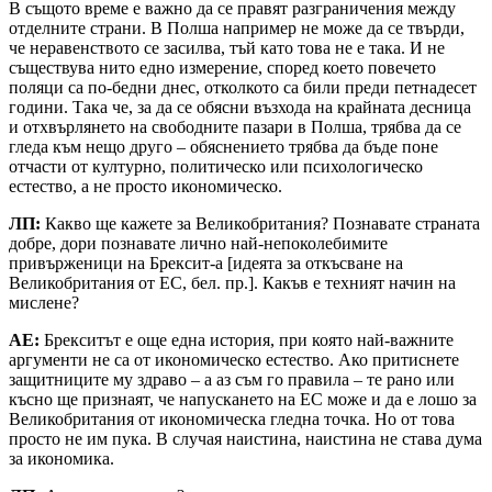
В същото време е важно да се правят разграничения между
отделните страни. В Полша например не може да се твърди,
че неравенството се засилва, тъй като това не е така. И не
съществува нито едно измерение, според което повечето
поляци са по-бедни днес, отколкото са били преди петнадесет
години. Така че, за да се обясни възхода на крайната десница
и отхвърлянето на свободните пазари в Полша, трябва да се
гледа към нещо друго – обяснението трябва да бъде поне
отчасти от културно, политическо или психологическо
естество, а не просто икономическо.
ЛП:
Какво ще кажете за Великобритания? Познавате страната
добре, дори познавате лично най-непоколебимите
привърженици на Брексит-а [идеята за откъсване на
Великобритания от ЕС, бел. пр.]. Какъв е техният начин на
мислене?
АЕ:
Брекситът е още една история, при която най-важните
аргументи не са от икономическо естество. Ако притиснете
защитниците му здраво – а аз съм го правила – те рано или
късно ще признаят, че напускането на ЕС може и да е лошо за
Великобритания от икономическа гледна точка. Но от това
просто не им пука. В случая наистина, наистина не става дума
за икономика.