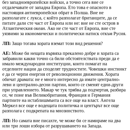
без западноевропейски войски, а точно сега вие се
отдалечавате от западна Европа. Ето това е опасното в
настоящия антиевропейски обрат в Полша. Вие не
разполагате с лукса, с който разполагат британците, да се
питате дали сте част от Европа или не: вие не сте остров в
Атлантическия океан. Ако не сте част от Европа, вие сте
уязвими за икономически и политически натиск откъм Русия.
ЛП
:
Защо тогава хората вземат този вид решения?
АЕ
:
Може би нещата вървяха прекалено добре и хората са
забравили какви точно са били обстоятелствата преди да е
имало международни институции, които помагат на
отделните нации да споделят трудностите. Човешки инстинкт
е да се черпи енергия от революционни движения. Хората
обичат драмата: не е много интересно да имате централно-
леви и централно-десни партии, които се сменят едни-други
при управлението. Макар че тук трябва да подчертая, разбира
се, че поне във Великобритания, Франция и Германия
партиите на истаблишмънта са все още на власт. Ангела
Меркел все още е водещата политичка и центърът все още
разполага с подкрепата на мнозинството.
ЛП:
Но самата вие писахте, че може би се намираме на два
или три лоши избора от разрушаването на Запада.