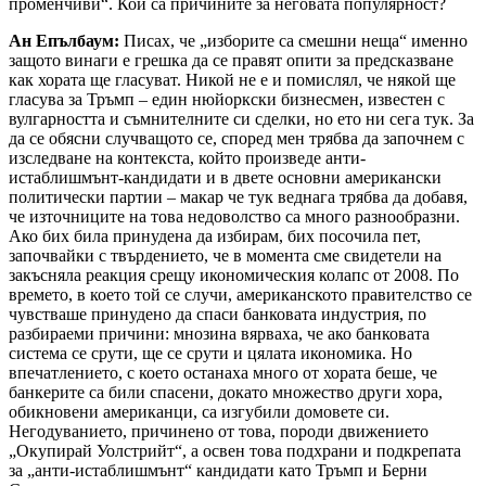
променчиви“. Кои са причините за неговата популярност?
Ан Епълбаум:
Писах, че „изборите са смешни неща“ именно
защото винаги е грешка да се правят опити за предсказване
как хората ще гласуват. Никой не е и помислял, че някой ще
гласува за Тръмп – един нюйоркски бизнесмен, известен с
вулгарността и съмнителните си сделки, но ето ни сега тук. За
да се обясни случващото се, според мен трябва да започнем с
изследване на контекста, който произведе анти-
истаблишмънт-кандидати и в двете основни американски
политически партии – макар че тук веднага трябва да добавя,
че източниците на това недоволство са много разнообразни.
Ако бих била принудена да избирам, бих посочила пет,
започвайки с твърдението, че в момента сме свидетели на
закъсняла реакция срещу икономическия колапс от 2008. По
времето, в което той се случи, американското правителство се
чувстваше принудено да спаси банковата индустрия, по
разбираеми причини: мнозина вярваха, че ако банковата
система се срути, ще се срути и цялата икономика. Но
впечатлението, с което останаха много от хората беше, че
банкерите са били спасени, докато множество други хора,
обикновени американци, са изгубили домовете си.
Негодуванието, причинено от това, породи движението
„Окупирай Уолстрийт“, а освен това подхрани и подкрепата
за „анти-истаблишмънт“ кандидати като Тръмп и Берни