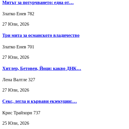
Митът за потурчването: една от…
Златко Енев
782
27 Юли, 2026
Три мита за османското владичество
Златко Енев
701
27 Юли, 2026
Хитлер, Бетовен, Йоци: какво ДНК…
Лена Валтле
327
27 Юли, 2026
Секс, легла и кървави екзекуции:…
Крис Трайхорн
737
25 Юли, 2026