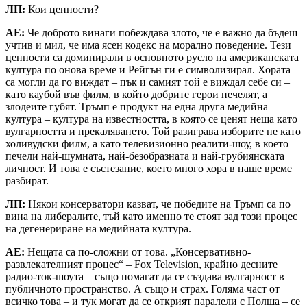
ЛП
:
Кои ценности?
АЕ
:
Че доброто винаги побеждава злото, че е важно да бъдеш
учтив и мил, че има ясен кодекс на морално поведение. Тези
ценности са доминирали в основното русло на американската
култура по онова време и Рейгън ги е символизирал. Хората
са могли да го виждат – пък и самият той е виждал себе си –
като каубой във филм, в който добрите герои печелят, а
злодеите губят. Тръмп е продукт на една друга медийна
култура – култура на известността, в която се ценят неща като
вулгарността и прекаляването. Той разиграва изборите не като
холивудски филм, а като телевизионно реалити-шоу, в което
печели най-шумната, най-безобразната и най-грубиянската
личност. И това е състезание, което много хора в наше време
разбират.
ЛП:
Някои консерватори казват, че победите на Тръмп са по
вина на либералите, тъй като именно те стоят зад този процес
на дегенериране на медийната култура.
АЕ:
Нещата са по-сложни от това. „Консервативно-
развлекателният процес“ – Fox Television, крайно десните
радио-ток-шоута – също помагат да се създава вулгарност в
публичното пространство. А също и страх. Голяма част от
всичко това – и тук могат да се открият паралели с Полша – се