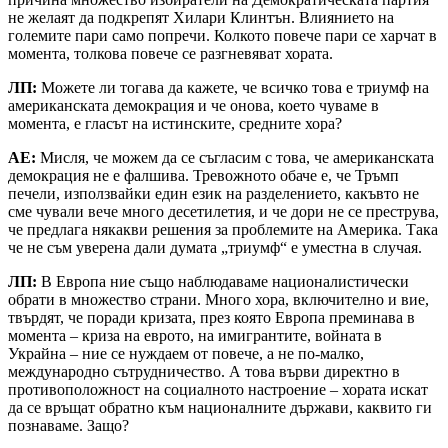
не желаят да подкрепят Хилари Клинтън. Влиянието на
големите пари само попречи. Колкото повече пари се харчат в
момента, толкова повече се разгневяват хората.
ЛП:
Можете ли тогава да кажете, че всичко това е триумф на
американската демокрация и че онова, което чуваме в
момента, е гласът на истинските, средните хора?
АЕ:
Мисля, че можем да се съгласим с това, че американската
демокрация не е фалшива. Тревожното обаче е, че Тръмп
печели, използвайки един език на разделението, какъвто не
сме чували вече много десетилетия, и че дори не се преструва,
че предлага някакви решения за проблемите на Америка. Така
че не съм уверена дали думата „триумф“ е уместна в случая.
ЛП:
В Европа ние също наблюдаваме националистически
обрати в множество страни. Много хора, включително и вие,
твърдят, че поради кризата, през която Европа преминава в
момента – криза на еврото, на имигрантите, войната в
Украйна – ние се нуждаем от повече, а не по-малко,
международно сътрудничество. А това върви директно в
противоположност на социалното настроение – хората искат
да се връщат обратно към националните държави, каквито ги
познаваме. Защо?