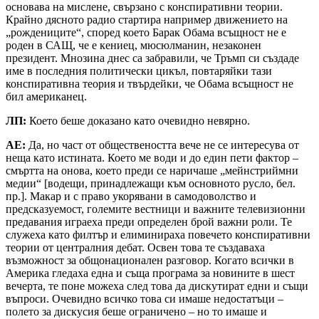
основава на мислене, свързано с конспиративни теории.
Крайно дясното радио стартира например движението на
„рождениците“, според което Барак Обама всъщност не е
роден в САЩ, че е кениец, мюсюлманин, незаконен
президент. Мнозина днес са забравили, че Тръмп си създаде
име в последния политически цикъл, повтаряйки тази
конспиративна теория и твърдейки, че Обама всъщност не
бил американец.
ЛП:
Което беше доказано като очевидно невярно.
АЕ:
Да, но част от обществеността вече не се интересува от
неща като истината. Което ме води и до един пети фактор –
смъртта на онова, което преди се наричаше „мейнстриймни
медии“ [водещи, принадлежащи към основното русло, бел.
пр.]. Макар и с право укорявани в самодоволство и
предсказуемост, големите вестници и важните телевизионни
предавания играеха преди определен брой важни роли. Те
служеха като филтър и елиминираха повечето конспиративни
теории от централния дебат. Освен това те създаваха
възможност за общонационален разговор. Когато всички в
Америка гледаха една и съща програма за новините в шест
вечерта, те поне можеха след това да дискутират едни и същи
въпроси. Очевидно всичко това си имаше недостатъци –
полето за дискусия беше ограничено – но то имаше и