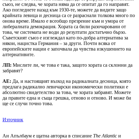
съюз, не следва, че хората няма да се опитат да го направят.
Ако погледнете назад към 1930-те, можете да видите защо
крайната левица и десница са се разраснали толкова много по
онова време. Имало е всеобщо презрение към и умора от
либералната демокрация. Хората са били разочаровани от
това, че системата не води до резултати достатъчно бързо.
Съветският съюз е изглеждал като по-добра алтернатива за
някои, нацистка Германия – за други. Почти всяка от
европейските нации е започвала да чувства изкушението на
алтернативите.
ЛП:
Мислите ли, че това е така, защото хората са склонни да
забравят?
АЕ:
Да, и настоящият възход на радикалната десница, която
предлага радикално левичарски икономически политики е
абсолютно свидетелство за това, че хората забравят. Можете
да правите една и съща грешка, отново и отново. И може би
ще се случи точно това.
Източник
Ан Апълбаум е щатна авторка в списание
The Atlantic
и