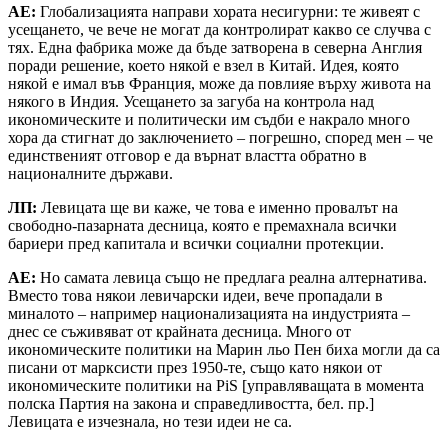
АЕ:
Глобализацията направи хората несигурни: те живеят с
усещането, че вече не могат да контролират какво се случва с
тях. Една фабрика може да бъде затворена в северна Англия
поради решение, което някой е взел в Китай. Идея, която
някой е имал във Франция, може да повлияе върху живота на
някого в Индия. Усещането за загуба на контрола над
икономическите и политически им съдби е накрало много
хора да стигнат до заключението – погрешно, според мен – че
единственият отговор е да върнат властта обратно в
националните държави.
ЛП:
Левицата ще ви каже, че това е именно провалът на
свободно-пазарната десница, която е премахнала всички
бариери пред капитала и всички социални протекции.
АЕ:
Но самата левица също не предлага реална алтернатива.
Вместо това някои левичарски идеи, вече пропадали в
миналото – например национализацията на индустрията –
днес се съживяват от крайната десница. Много от
икономическите политики на Марин льо Пен биха могли да са
писани от марксисти през 1950-те, също като някои от
икономическите политики на PiS [управляващата в момента
полска Партия на закона и справедливостта, бел. пр.]
Левицата е изчезнала, но тези идеи не са.