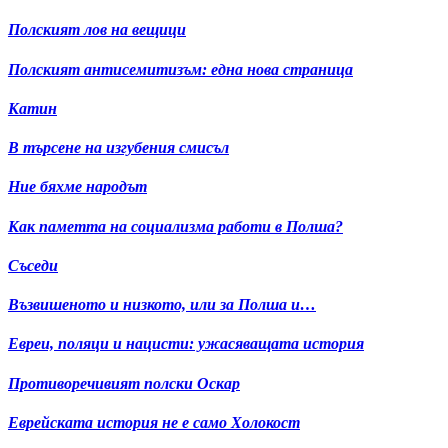
Полският лов на вещици
Полският антисемитизъм: една нова страница
Катин
В търсене на изгубения смисъл
Ние бяхме народът
Как паметта на социализма работи в Полша?
Съседи
Възвишеното и низкото, или за Полша и…
Евреи, поляци и нацисти: ужасяващата история
Противоречивият полски Оскар
Еврейската история не е само Холокост