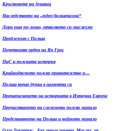
Кръстовете на Аушвиц
Наследството на „юдео-болшевизма“
Дори още по-лошо, отколкото си мислехме
Проблемът с Полша
Почетният орден на Ян Грос
ПиС и полската история
Крайнодясното полско правителство и…
Полша копае дупка в паметта си
Пренаписването на историята в Източна Европа
Прочистването на сложното полско минало
Представянето на Полша и нейното минало
Олга Токарчук: „Бях много наивна. Мислех, че…