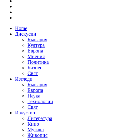
Home
Дискусии
България
Култура
Европа
Мнения
Политика
Бизнес
Свят
Изгледи
България
Европа
Наука
Технологии
Свят
Изкуство
Литература
Кино
Музика
Живопис