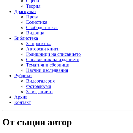
Сцена
Теория
Драскулки
Проза
Есеистика
Свободен текст
Видрица
Библиотека
За проекта...
Авторски книги
Годишници на списанието
Справочник на изданието
Тематични сборници
Научни изследвания
Рубрики
Видеогалерия
Фотоалбуми
За изданието
Архив
Контакт
От същия автор