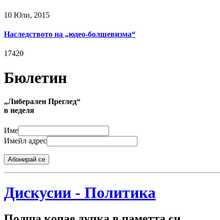
10 Юли, 2015
Наследството на „юдео-болшевизма“
17420
Бюлетин
„Либерален Преглед“
в неделя
Име
Имейл адрес
Абонирай се
Дискусии - Политика
Полша копае дупка в паметта си