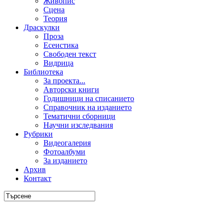
Живопис
Сцена
Теория
Драскулки
Проза
Есеистика
Свободен текст
Видрица
Библиотека
За проекта...
Авторски книги
Годишници на списанието
Справочник на изданието
Тематични сборници
Научни изследвания
Рубрики
Видеогалерия
Фотоалбуми
За изданието
Архив
Контакт