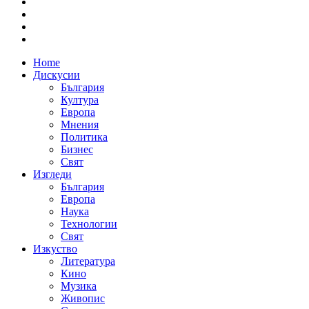
Home
Дискусии
България
Култура
Европа
Мнения
Политика
Бизнес
Свят
Изгледи
България
Европа
Наука
Технологии
Свят
Изкуство
Литература
Кино
Музика
Живопис