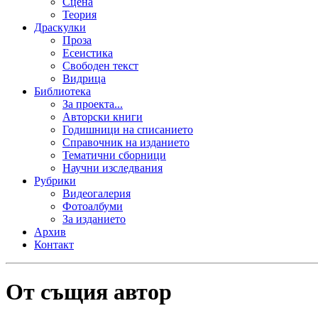
Сцена
Теория
Драскулки
Проза
Есеистика
Свободен текст
Видрица
Библиотека
За проекта...
Авторски книги
Годишници на списанието
Справочник на изданието
Тематични сборници
Научни изследвания
Рубрики
Видеогалерия
Фотоалбуми
За изданието
Архив
Контакт
От същия автор