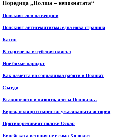
Поредица „Полша – непознатата“
Полският лов на вещици
Полският антисемитизъм: една нова страница
Катин
В търсене на изгубения смисъл
Ние бяхме народът
Как паметта на социализма работи в Полша?
Съседи
Възвишеното и низкото, или за Полша и…
Евреи, поляци и нацисти: ужасяващата история
Противоречивият полски Оскар
Еврейската история не е само Холокост