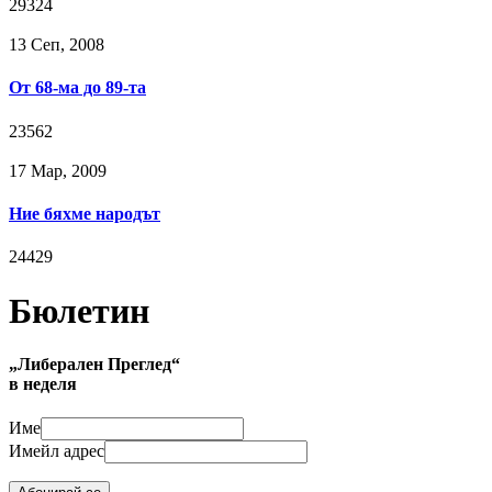
29324
13 Сeп, 2008
От 68-ма до 89-та
23562
17 Мар, 2009
Ние бяхме народът
24429
Бюлетин
„Либерален Преглед“
в неделя
Име
Имейл адрес