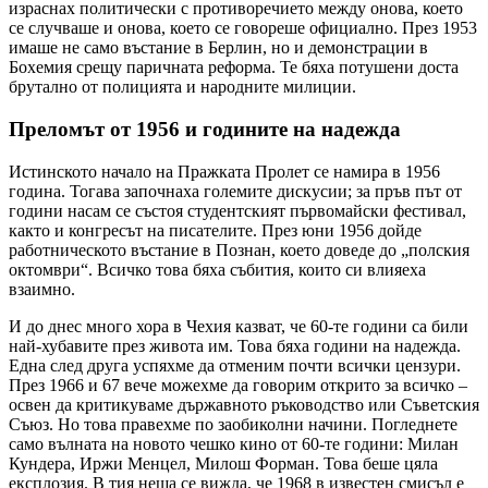
израснах политически с противоречието между онова, което
се случваше и онова, което се говореше официално. През 1953
имаше не само въстание в Берлин, но и демонстрации в
Бохемия срещу паричната реформа. Те бяха потушени доста
брутално от полицията и народните милиции.
Преломът от 1956 и годините на надежда
Истинското начало на Пражката Пролет се намира в 1956
година. Тогава започнаха големите дискусии; за пръв път от
години насам се състоя студентският първомайски фестивал,
както и конгресът на писателите. През юни 1956 дойде
работническото въстание в Познан, което доведе до „полския
октомври“. Всичко това бяха събития, които си влияеха
взаимно.
И до днес много хора в Чехия казват, че 60-те години са били
най-хубавите през живота им. Това бяха години на надежда.
Една след друга успяхме да отменим почти всички цензури.
През 1966 и 67 вече можехме да говорим открито за всичко –
освен да критикуваме държавното ръководство или Съветския
Съюз. Но това правехме по заобиколни начини. Погледнете
само вълната на новото чешко кино от 60-те години: Милан
Кундера, Иржи Менцел, Милош Форман. Това беше цяла
експлозия. В тия неща се вижда, че 1968 в известен смисъл е