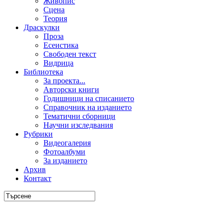
Живопис
Сцена
Теория
Драскулки
Проза
Есеистика
Свободен текст
Видрица
Библиотека
За проекта...
Авторски книги
Годишници на списанието
Справочник на изданието
Тематични сборници
Научни изследвания
Рубрики
Видеогалерия
Фотоалбуми
За изданието
Архив
Контакт