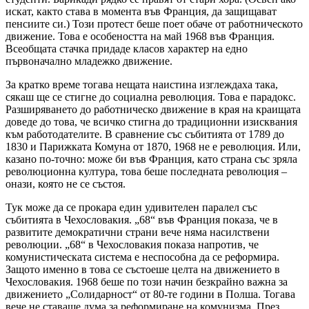
искат, както става в момента във Франция, да защищават
пенсиите си.) Този протест беше поет обаче от работническото
движение. Това е особеността на май 1968 във Франция.
Всеобщата стачка придаде класов характер на едно
първоначално младежко движение.
За кратко време тогава нещата наистина изглеждаха така,
сякаш ще се стигне до социална революция. Това е парадокс.
Разширяването до работническо движение в края на краищата
доведе до това, че всичко стигна до традиционни изисквания
към работодателите. В сравнение със събитията от 1789 до
1830 и Парижката Комуна от 1870, 1968 не е революция. Или,
казано по-точно: може би във Франция, като страна със зряла
революционна култура, това беше последната революция –
онази, която не се състоя.
Тук може да се прокара един удивителен паралел със
събитията в Чехословакия. „68“ във Франция показа, че в
развитите демократични страни вече няма насилствени
революции. „68“ в Чехословакия показа напротив, че
комунистическата система е неспособна да се реформира.
Защото именно в това се състоеше целта на движението в
Чехословакия. 1968 беше по този начин безкрайно важна за
движението „Солидарност“ от 80-те години в Полша. Тогава
вече не ставаше дума за реформиране на комунизма. През