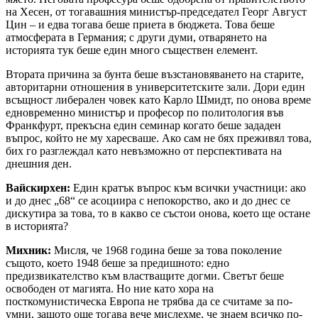
на Хесен, от тогавашния министър-председател Георг Август
Цин – и едва тогава беше приета в бюджета. Това беше
атмосферата в Германия; с други думи, отварянето на
историята тук беше един много съществен елемент.
Втората причина за бунта беше възстановяването на старите,
авторитарни отношения в университетските зали. Дори един
всъщност либерален човек като Карло Шмидт, по онова време
едновременно министър и професор по политология във
Франкфурт, прекъсна един семинар когато беше зададен
въпрос, който не му харесваше. Ако сам не бях преживял това,
бих го разглеждал като невъзможно от перспективата на
днешния ден.
Вайскирхен:
Един кратък въпрос към всички участници: ако
и до днес „68“ се асоциира с непокорство, ако и до днес се
дискутира за това, то в какво се състои онова, което ще остане
в историята?
Михник:
Мисля, че 1968 година беше за това поколение
същото, което 1948 беше за предишното: едно
предизвикателство към властващите догми. Светът беше
освободен от магията. Но ние като хора на
посткомунистическа Европа не трябва да се считаме за по-
умни, защото още тогава вече мислехме, че знаем всичко по-