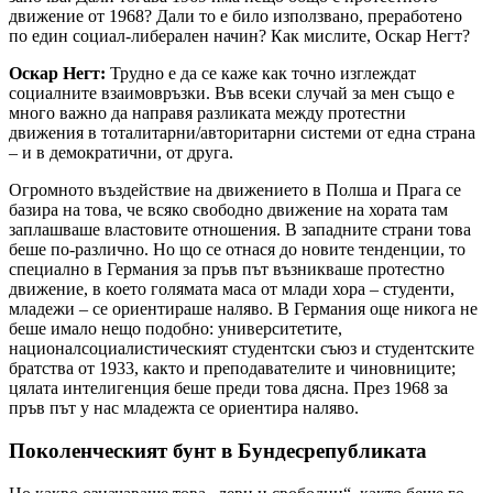
движение от 1968? Дали то е било използвано, преработено
по един социал-либерален начин? Как мислите, Оскар Негт?
Оскар Негт:
Трудно е да се каже как точно изглеждат
социалните взаимовръзки. Във всеки случай за мен също е
много важно да направя разликата между протестни
движения в тоталитарни/авторитарни системи от една страна
– и в демократични, от друга.
Огромното въздействие на движението в Полша и Прага се
базира на това, че всяко свободно движение на хората там
заплашваше властовите отношения. В западните страни това
беше по-различно. Но що се отнася до новите тенденции, то
специално в Германия за пръв път възникваше протестно
движение, в което голямата маса от млади хора – студенти,
младежи – се ориентираше наляво. В Германия още никога не
беше имало нещо подобно: университетите,
националсоциалистическият студентски съюз и студентските
братства от 1933, както и преподавателите и чиновниците;
цялата интелигенция беше преди това дясна. През 1968 за
пръв път у нас младежта се ориентира наляво.
Поколенческият бунт в Бундесрепубликата