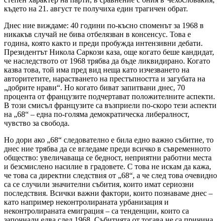
където на 21. август те получиха един трагичен обрат.
Днес ние виждаме: 40 години по-късно споменът за 1968 в
никакъв случай не бива отбелязван в консенсус. Това е
година, която както и преди пробужда интензивни дебати.
Президентът Никола Саркози каза, още когато беше кандидат,
че наследството от 1968 трябва да бъде ликвидирано. Когато
казва това, той има пред вид неща като изчезването на
авторитетите, нарастването на престъпността и загубата на
„добрите нрави“. Но когато биват запитвани днес, 70
процента от французите подчертават положителните аспекти.
В този смисъл французите са възприели по-скоро тези аспекти
на „68“ – една по-голяма демократическа либералност,
чувство за свобода.
Но дори ако „68“ следователно е била едно важно събитие, то
днес ние трябва да се вгледаме преди всичко в съвременното
общество: увеличаваща се бедност, неприятни работни места
и безсмислено насилие в градовете. С това не искам да кажа,
че това са директни следствия от „68“, а че след това очевидно
са се случили значителни събития, които имат сериозни
последствия. Всички важни фактори, които познаваме днес –
като например неконтролираната урбанизация и
неконтролираната емиграция – са тенденции, които са
започнали едва след 1968. Събитията от тогава не са причина