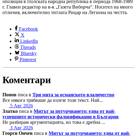
опозиция в Полската народна република в периода 1968-1989
г. Главен редактор на в-к „Газета Виборча“. Носител на много
отличия, включително титлата Рицар на Легиона на честта.
Facebook
X
LinkedIn
Threads
Bluesky
Pinterest
Коментари
Попов
писа в
Три мита за османското владичество
Все някога трябваше да излезе този текст. Най...
5 Авг 2026
Златко
писа в
Митът за потурчването: една от най-
успешните исторически фалшификации в България
Не разбирам аргументацията, но това е дребна ...
3 Авг 2026
Георги Ончев
писа в
Митът за потурчването: една от най-