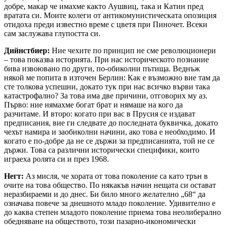
добре, макар че имахме както Аушвиц, така и Катин пред
вратата си. Моите колеги от антикомунистическата опозиция
отидоха преди известно време с цветя при Пиночет. Всеки
сам заслужава глупостта си.
Дийнстбиер:
Ние чехите по принцип не сме революционери
– това показва историята. При нас историческото познание
бива извоювано по други, по-обиколни пътища. Веднъж
някой ме попита в източен Берлин: Как е възможно вие там да
сте толкова успешни, докато тук при нас всичко върви така
катастрофално? За това има две причини, отговорих му аз.
Първо: ние нямахме богат брат и нямаше на кого да
разчитаме. И второ: когато при вас в Прусия се издават
предписания, вие ги следвате до последната буквичка, докато
чехът намира и заобиколни начини, ако това е необходимо. И
когато е по-добре да не се държи за предписанията, той не се
държи. Това са различни исторически специфики, които
играеха ролята си и през 1968.
Негт:
Аз мисля, че хората от това поколение са като трън в
очите на това общество. По някакъв начин нещата си остават
неразбираеми и до днес. Би било много желателно „68“ да
означава повече за днешното младо поколение. Удивително е
до каква степен младото поколение приема това неолиберално
обедняване на обществото, този пазарно-икономически