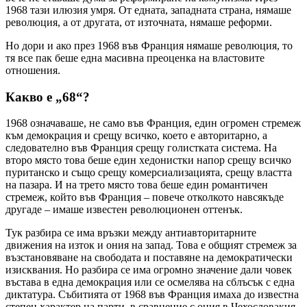
1968 тази илюзия умря. От едната, западната страна, нямаше
революция, а от другата, от източната, нямаше реформи.
Но дори и ако през 1968 във Франция нямаше революция, то
тя все пак беше една масивна преоценка на властовите
отношения.
Какво е „68“?
1968 означаваше, не само във Франция, един огромен стремеж
към демокрация и срещу всичко, което е авторитарно, а
следователно във Франция срещу голистката система. На
второ място това беше един хедонистки напор срещу всичко
пуританско и също срещу комерсиализацията, срещу властта
на пазара. И на трето място това беше един романтичен
стремеж, който във Франция – повече отколкото навсякъде
другаде – имаше известен революционен оттенък.
Тук разбира се има връзки между антиавторитарните
движения на изток и ония на запад. Това е общият стремеж за
възстановяване на свободата и поставяне на демократически
изисквания. Но разбира се има огромно значение дали човек
въстава в една демокрация или се осмелява на сблъсък с една
диктатура. Събитията от 1968 във Франция имаха до известна
степен характер на парти, в сравнение с ония в Чехословакия,