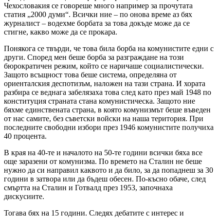
Чехословакия се говореше много например за прочутата
статия „2000 думи“. Всички ние – по онова време аз бях
журналист – водехме борбата за това докъде може да се
стигне, какво може да се прокара.
Понякога се твърди, че това била борба на комунистите едни с
други. Според мен беше борба за разграждане на този
бюрократичен режим, който се наричаше социалистически.
Защото всъщност това беше система, определяна от
ориенталския деспотизъм, наложен на тази страна. И хората
разбира се веднага забелязаха това след като през май 1948 по
конституция страната стана комунистическа. Защото ние
бяхме единствената страна, в която комунизмът беше въведен
от нас самите, без съветски войски на наша територия. При
последните свободни избори през 1946 комунистите получиха
40 процента.
В края на 40-те и началото на 50-те години всички бяха все
още заразени от комунизма. По времето на Сталин не беше
нужно да си направил каквото и да било, за да попаднеш за 30
години в затвора или да бъдеш обесен. По-късно обаче, след
смъртта на Сталин и Готвалд през 1953, започнаха
дискусиите.
Тогава бях на 15 години. Следях дебатите с интерес и