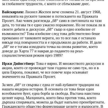
за глобалните трудности, с които се сблъскваме днес.
Вайскирхен:
Лионел Жоспен вече спомена 21. август 1968,
инвазията на руските танкове и потискането на Пражката
Пролет. Ако човек разглежда „68“ само в светлината на тази
дата, то тогава тя е едно ужасно поражение. Но не показа ли в
своите дебати и дискусии „68“ също и едно изобилие от
възможности? Това изобилие след това действително беше
премазано от танковите вериги, но то все пак е останало
някъде под повърхността и е продължило да работи. И дали
„68“ не е тогава изходната точка на онова развитие, което
доведе до Харта 77 и накрая до падането на реал-
социалистическия режим през 1989?
Иржи Дийнстбиер:
Това е вярно. И множеството дискусии и
акции, които се провеждат тази година не само тук, но и в
цяла Европа, показват, че все повече хора осъзнават
значението на Пражката Пролет.
За мен „68“ се свързва с една от най-хубавите традиции на
нашата модерна история. В основата си това беше един
всеобхватен бунт, една борба за свобода. Въстана наистина
целият народ. Малцината, които бяха против това, които
дърпаха спирачката, можеха да бъдат напълно пренебрегнати.
Гражданското общество формулираше целите и въпросите. В