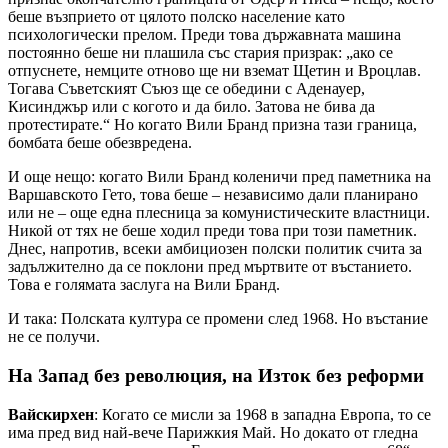
беше възприето от цялото полско население като
психологически прелом. Преди това държавната машина
постоянно беше ни плашила със стария призрак: „ако се
отпуснете, немците отново ще ни вземат Щетин и Вроцлав.
Тогава Съветският Съюз ще се обедини с Аденауер,
Кисинджър или с когото и да било. Затова не бива да
протестирате.“ Но когато Вили Бранд призна тази граница,
бомбата беше обезвредена.
И още нещо: когато Вили Бранд коленичи пред паметника на
Варшавското Гето, това беше – независимо дали планирано
или не – още една плесница за комунистическите властници.
Никой от тях не беше ходил преди това при този паметник.
Днес, напротив, всеки амбициозен полски политик счита за
задължително да се поклони пред мъртвите от въстанието.
Това е голямата заслуга на Вили Бранд.
И така: Полската култура се промени след 1968. Но въстание
не се получи.
На Запад без революция, на Изток без реформи
Вайскирхен
: Когато се мисли за 1968 в западна Европа, то се
има пред вид най-вече Парижкия Май. Но докато от гледна