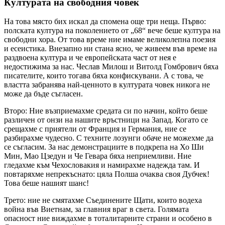
Културата на свободния човек
На това място бих искал да спомена още три неща. Първо:
полската култура на поколението от „68“ вече беше култура на
свободни хора. От това време ние имаме великолепна поезия
и есеистика. Внезапно ни стана ясно, че живеем във време на
раздвоена култура и че европейската част от нея е
недостижима за нас. Чеслав Милош и Витолд Гомбрович бяха
писателите, които тогава бяха конфискувани. А с това, че
властта забранява най-ценното в културата човек никога не
може да бъде съгласен.
Второ: Ние възприемахме средата си по начин, който беше
различен от онзи на нашите връстници на Запад. Когато се
срещахме с приятели от Франция и Германия, ние се
разбирахме чудесно. С техните лозунги обаче не можехме да
се съгласим. За нас демонстрациите в подкрепа на Хо Ши
Мин, Мао Цзедун и Че Гевара бяха неприемливи. Ние
гледахме към Чехословакия и намирахме надежда там. И
повтаряхме непрекъснато: цяла Полша очаква своя Дубчек!
Това беше нашият шанс!
Трето: ние не смятахме Съединените Щати, които водеха
война във Виетнам, за главния враг в света. Голямата
опасност ние виждахме в тоталитарните страни и особено в