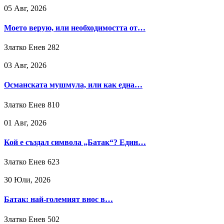
05 Авг, 2026
Моето верую, или необходимостта от…
Златко Енев
282
03 Авг, 2026
Османската мушмула, или как една…
Златко Енев
810
01 Авг, 2026
Кой е създал символа „Батак“? Един…
Златко Енев
623
30 Юли, 2026
Батак: най-големият внос в…
Златко Енев
502