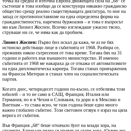
точка на средна и източна Европа движещата сила на „68“ се
състоеше в това изобщо да се конструира някакво гражданско
общество срещу реално съществуващата диктатура, то ние на
запад се противопоставяхме на една определена форма на
гражданствеността, наречена буржоазия – и това е въпросът
ми към Лионел Жоспен. Всичко изглеждаше ужасно тясно,
струваше ни се, че няма как да пробием.
Лионел Жоспен:
Първо бих искал да кажа, че аз не бях
истинско действащо лице в събитията от 1968. Разбира се,
преживях някои сътресения от това време. Тогава бях на 31
години и работех във външното министерство. И именно
събитията от 1968 ме накараха да се откажа от автоматизмите
на една дипломатическа кариера. Тогава станах привърженик
на Франсоа Митеран и станах член на социалистическата
партия.
Когато днес, четиридесет години по-късно, се отбелязва този
юбилей – и то не само в САЩ, Франция, Италия или
Германия, но и в Чехия и Словакия, та дори и в Мексико и
Виетнам – то става ясно, че тази година беше едно много
важно глобално събитие. Този световен отзвук е израз на цяла
верига от събития.
Във Франция „68“ беше отначало бунт на млади хора, на
студенти. Барикади рядко се правят от стари хора. (Освен ако