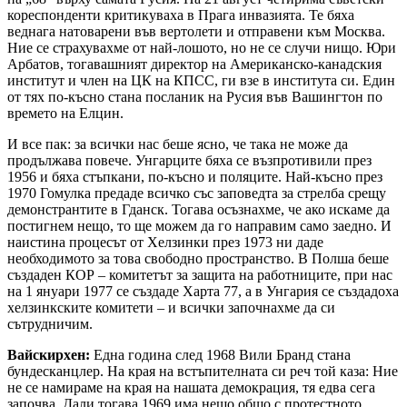
кореспонденти критикуваха в Прага инвазията. Те бяха
веднага натоварени във вертолети и отправени към Москва.
Ние се страхувахме от най-лошото, но не се случи нищо. Юри
Арбатов, тогавашният директор на Американско-канадския
институт и член на ЦК на КПСС, ги взе в института си. Един
от тях по-късно стана посланик на Русия във Вашингтон по
времето на Елцин.
И все пак: за всички нас беше ясно, че така не може да
продължава повече. Унгарците бяха се възпротивили през
1956 и бяха стъпкани, по-късно и поляците. Най-късно през
1970 Гомулка предаде всичко със заповедта за стрелба срещу
демонстрантите в Гданск. Тогава осъзнахме, че ако искаме да
постигнем нещо, то ще можем да го направим само заедно. И
наистина процесът от Хелзинки през 1973 ни даде
необходимото за това свободно пространство. В Полша беше
създаден КОР – комитетът за защита на работниците, при нас
на 1 януари 1977 се създаде Харта 77, а в Унгария се създадоха
хелзинкските комитети – и всички започнахме да си
сътрудничим.
Вайскирхен:
Една година след 1968 Вили Бранд стана
бундесканцлер. На края на встъпителната си реч той каза: Ние
не се намираме на края на нашата демокрация, тя едва сега
започва. Дали тогава 1969 има нещо общо с протестното