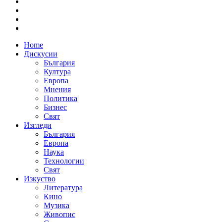
Home
Дискусии
България
Култура
Европа
Мнения
Политика
Бизнес
Свят
Изгледи
България
Европа
Наука
Технологии
Свят
Изкуство
Литература
Кино
Музика
Живопис