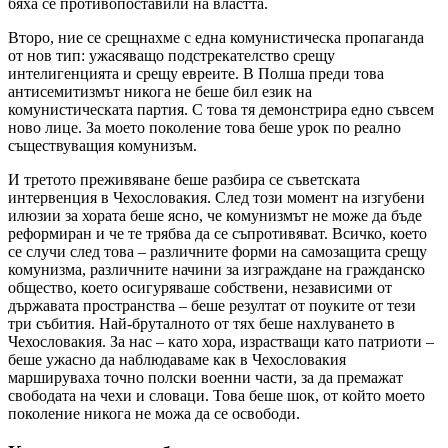
бяха се противопоставили на властта.
Второ, ние се срещнахме с една комунистическа пропаганда
от нов тип: ужасяващо подстрекателство срещу
интелигенцията и срещу евреите. В Полша преди това
антисемитизмът никога не беше бил език на
комунистическата партия. С това тя демонстрира едно съвсем
ново лице. За моето поколение това беше урок по реално
съществуващия комунизъм.
И третото преживяване беше разбира се съветската
интервенция в Чехословакия. След този момент на изгубени
илюзии за хората беше ясно, че комунизмът не може да бъде
реформиран и че те трябва да се съпротивяват. Всичко, което
се случи след това – различните форми на самозащита срещу
комунизма, различните начини за изграждане на гражданско
общество, което осигуряваше собствени, независими от
държавата пространства – беше резултат от поуките от тези
три събития. Най-бруталното от тях беше нахлуването в
Чехословакия. За нас – като хора, израстващи като патриоти –
беше ужасно да наблюдаваме как в Чехословакия
маршируваха точно полски военни части, за да премажат
свободата на чехи и словаци. Това беше шок, от който моето
поколение никога не можа да се освободи.