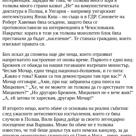
интервенция. Зарадва ме това, че толкова много хора в
толкова много страни казват „Не“ на комунистическата
диктатура в Полша, в Унгария – например унгарският
интелектуалец Янош Киш – но също и в ГДР. Синовете на
Роберт Хавеман бяха осъдени, защото бяха се
противопоставили на интервенцията в Чехословакия.
Накратко: хората в този уж толкова монолитен блок бяха
престанали да бъдат „население“. Те станаха граждани, които
изискват правата си.
Бих искал да спомена още две неща, които отразяват
напрегнатото настроение от онова време. Първото е един виц:
Брежнев се обажда на нашия тогавашен вътрешен министър,
Чеслав Мочар, един твърд национал-болшевик, и го пита:
„Какво е това? Какви са тия демонстрации там при вас?“ А
Мочар отговаря: „Ами, при нас забраниха една пиеса на
Мицкевич.“ „Хе, че не можете ли толкова да го арестувате тоя
Мицкевич?“ „Но другарю Брежнев, Мицкевич не е вече жив!“
„А, ей затова те харесвам, другарю Мочар!“
И второто нещо, което обаче се основава на реални събития:
след ужасните антисемитски изстъпления, които се бяха
случили в Полша, Вили Бранд дойде за своето легендарно
посещение във Варшава. Може би обаче не е толкова
известно, че той беше дошъл тук като немски канцлер, за да
признае окончателно границата от Одер и Ниса – нещо, което