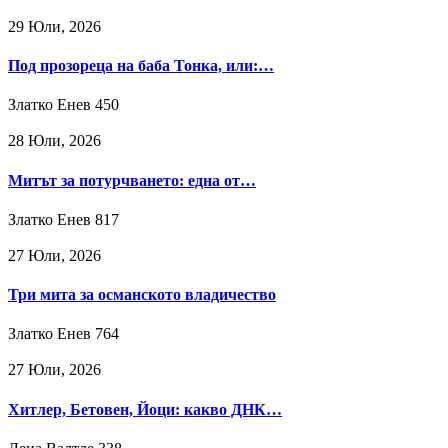
29 Юли, 2026
Под прозореца на баба Тонка, или:…
Златко Енев
450
28 Юли, 2026
Митът за потурчването: една от…
Златко Енев
817
27 Юли, 2026
Три мита за османското владичество
Златко Енев
764
27 Юли, 2026
Хитлер, Бетовен, Йоци: какво ДНК…