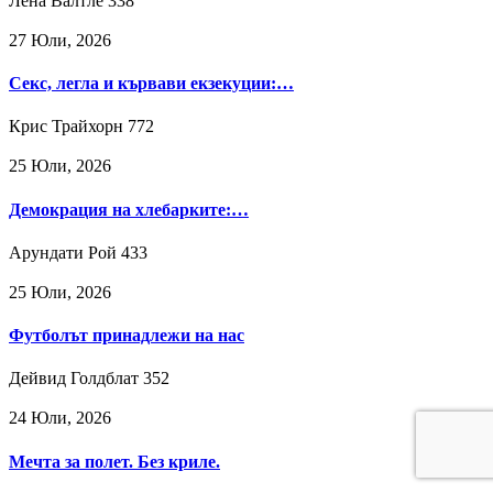
Лена Валтле
338
27 Юли, 2026
Секс, легла и кървави екзекуции:…
Крис Трайхорн
772
25 Юли, 2026
Демокрация на хлебарките:…
Арундати Рой
433
25 Юли, 2026
Футболът принадлежи на нас
Дейвид Голдблат
352
24 Юли, 2026
Мечта за полет. Без криле.