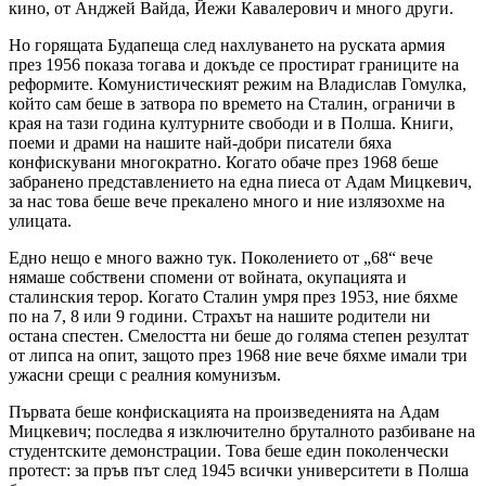
кино, от Анджей Вайда, Йежи Кавалерович и много други.
Но горящата Будапеща след нахлуването на руската армия
през 1956 показа тогава и докъде се простират границите на
реформите. Комунистическият режим на Владислав Гомулка,
който сам беше в затвора по времето на Сталин, ограничи в
края на тази година културните свободи и в Полша. Книги,
поеми и драми на нашите най-добри писатели бяха
конфискувани многократно. Когато обаче през 1968 беше
забранено представлението на една пиеса от Адам Мицкевич,
за нас това беше вече прекалено много и ние излязохме на
улицата.
Едно нещо е много важно тук. Поколението от „68“ вече
нямаше собствени спомени от войната, окупацията и
сталинския терор. Когато Сталин умря през 1953, ние бяхме
по на 7, 8 или 9 години. Страхът на нашите родители ни
остана спестен. Смелостта ни беше до голяма степен резултат
от липса на опит, защото през 1968 ние вече бяхме имали три
ужасни срещи с реалния комунизъм.
Първата беше конфискацията на произведенията на Адам
Мицкевич; последва я изключително бруталното разбиване на
студентските демонстрации. Това беше един поколенчески
протест: за пръв път след 1945 всички университети в Полша