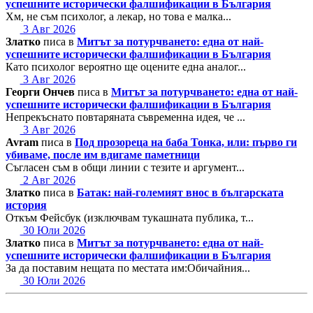
успешните исторически фалшификации в България
Хм, не съм психолог, а лекар, но това е малка...
3 Авг 2026
Златко
писа в
Митът за потурчването: една от най-
успешните исторически фалшификации в България
Като психолог вероятно ще оцените една аналог...
3 Авг 2026
Георги Ончев
писа в
Митът за потурчването: една от най-
успешните исторически фалшификации в България
Непрекъснато повтаряната съвременна идея, че ...
3 Авг 2026
Avram
писа в
Под прозореца на баба Тонка, или: първо ги
убиваме, после им вдигаме паметници
Съгласен съм в общи линии с тезите и аргумент...
2 Авг 2026
Златко
писа в
Батак: най-големият внос в българската
история
Откъм Фейсбук (изключвам тукашната публика, т...
30 Юли 2026
Златко
писа в
Митът за потурчването: една от най-
успешните исторически фалшификации в България
За да поставим нещата по местата им:Обичайния...
30 Юли 2026