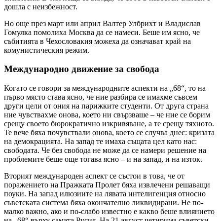
дошла с неизбежност.
Но още през март или април Валтер Улбрихт и Владислав
Гомулка помолиха Москва да се намеси. Беше им ясно, че
събитията в Чехословакия можеха да означават край на
комунистическия режим.
Международно движение за свобода
Когато се говори за международните аспекти на „68“, то на
първо място става ясно, че ние разбира се имахме съвсем
други цели от ония на парижките студенти. От друга страна
ние чувствахме онова, което ни свързваше – че ние се борим
срещу своето бюрократично изкривяване, а те срещу тяхното.
Те вече бяха почувствали онова, което се случва днес: кризата
на демокрацията. На запад те имаха същата цел като нас:
свободата. Че без свобода не може да се намери решение на
проблемите беше още тогава ясно – и на запад, и на изток.
Вторият международен аспект се състои в това, че от
поражението на Пражката Пролет бяха извлечени решаващи
поуки. На запад илюзиите на лявата интелигенция относно
съветската система бяха окончателно ликвидирани. Не по-
малко важно, ако и по-слабо известно е какво беше влиянието
на „68“ върху самата Русия. На 21 август четирима съветски