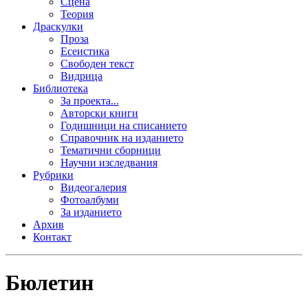
Сцена
Теория
Драскулки
Проза
Есеистика
Свободен текст
Видрица
Библиотека
За проекта...
Авторски книги
Годишници на списанието
Справочник на изданието
Тематични сборници
Научни изследвания
Рубрики
Видеогалерия
Фотоалбуми
За изданието
Архив
Контакт
Бюлетин