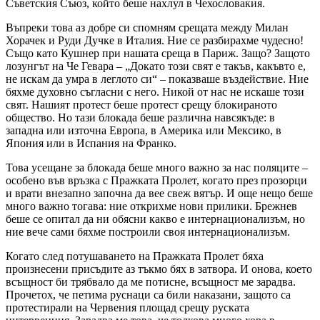
Съветския Съюз, който беше нахлул в Чехословакия.
Въпреки това аз добре си спомням срещата между Милан
Хорачек и Руди Дучке в Италия. Ние се разбирахме чудесно!
Също като Кушнер при нашата среща в Париж. Защо? Защото
лозунгът на Че Гевара – „Докато този свят е такъв, какъвто е,
не искам да умра в леглото си“ – показваше въздействие. Ние
бяхме духовно съгласни с него. Никой от нас не искаше този
свят. Нашият протест беше протест срещу блокираното
общество. Но тази блокада беше различна навсякъде: в
западна или източна Европа, в Америка или Мексико, в
Япония или в Испания на Франко.
Това усещане за блокада беше много важно за нас поляците –
особено във връзка с Пражката Пролет, когато през прозорци
и врати внезапно започна да вее свеж вятър. И още нещо беше
много важно тогава: ние открихме нови прилики. Брежнев
беше се опитал да ни обясни какво е интернационализъм, но
ние вече сами бяхме построили своя интернационализъм.
Когато след потушаването на Пражката Пролет бяха
произнесени присъдите аз тъкмо бях в затвора. И онова, което
всъщност би трябвало да ме потисне, всъщност ме зарадва.
Прочетох, че петима руснаци са били наказани, защото са
протестирали на Червения площад срещу руската