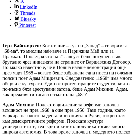
X
LinkedIn
Threads
Bluesky
Pinterest
Герт Вайскирхен:
Когато ние – тук на „Запад“ – говорим за
„68-ма“, то мислим най-вече за Парижкия Май или за
Пражката Пролет, която на 21. август беше потушена така
брутално чрез инвазията на страните от Варшавския Договор.
По-малко известно е, че в Полша имаше демонстрации още
през март 1968 – когато беше забранена една пиеса на големия
полски поет Адам Мицкевич. Следователно „1968“ има много
общо и с културата. Един от протестиращите студенти, които
по-късно бяха арестувани затова, беше Адам Михник. Адам,
как преживя ти тогава началото на „68“?
Адам Михник:
Полското движение за реформи започва
всъщност не през 1968, а още през 1956. Тази година, която
маркира началото на десталинизацията в Русия, откри пътя
към демократичните реформи. Полската култура,
университетите, театърът и киното получиха тогава много
широка автономия. В това време започва и модерното полско