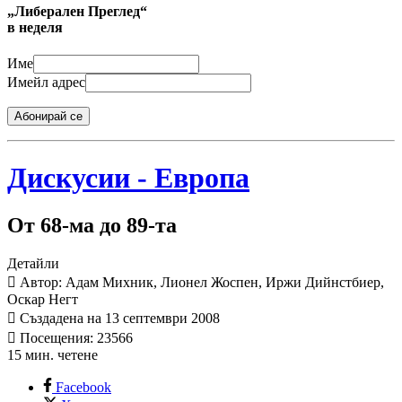
„Либерален Преглед“
в неделя
Име
Имейл адрес
Абонирай се
Дискусии - Европа
От 68-ма до 89-та
Детайли
Автор: Адам Михник, Лионел Жоспен, Иржи Дийнстбиер,
Оскар Негт
Създадена на 13 септември 2008
Посещения: 23566
15 мин. четене
Facebook