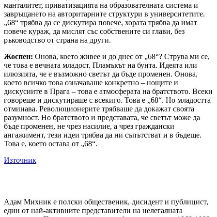
манталитет, приватизацията на образователната система и
завръщането на авторитарните структури в университетите.
„68“ трябва да се дискутира повече, хората трябва да имат
повече кураж, да мислят със собствените си глави, без
ръководство от страна на други.
Жоспен:
Онова, което живее и до днес от „68“? Струва ми се,
че това е вечната младост. Пламъкът на бунта. Идеята или
илюзията, че е възможно светът да бъде променен. Онова,
което всичко това означаваше конкретно – нощите и
дискусиите в Прага – това е атмосферата на братството. Всеки
говореше и дискутираше с всекиго. Това е „68“. Но младостта
отминава. Революционерите трябваше да докажат своята
разумност. Но братството и представата, че светът може да
бъде променен, не чрез насилие, а чрез граждански
ангажимент, тези идеи трябва да ни съпътстват и в бъдеще.
Това е, което остава от „68“.
Източник
Адам Михник е полски общественик, дисидент и публицист,
един от най-активните представители на нелегалната