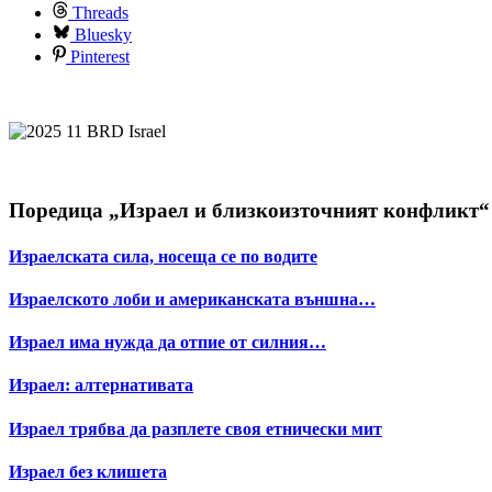
Threads
Bluesky
Pinterest
Поредица „Израел и близкоизточният конфликт“
Израелската сила, носеща се по водите
Израелското лоби и американската външна…
Израел има нужда да отпие от силния…
Израел: алтернативата
Израел трябва да разплете своя етнически мит
Израел без клишета