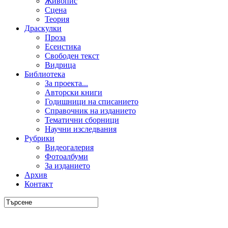
Живопис
Сцена
Теория
Драскулки
Проза
Есеистика
Свободен текст
Видрица
Библиотека
За проекта...
Авторски книги
Годишници на списанието
Справочник на изданието
Тематични сборници
Научни изследвания
Рубрики
Видеогалерия
Фотоалбуми
За изданието
Архив
Контакт