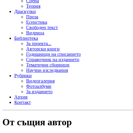
Сцена
Теория
Драскулки
Проза
Есеистика
Свободен текст
Видрица
Библиотека
За проекта...
Авторски книги
Годишници на списанието
Справочник на изданието
Тематични сборници
Научни изследвания
Рубрики
Видеогалерия
Фотоалбуми
За изданието
Архив
Контакт
От същия автор