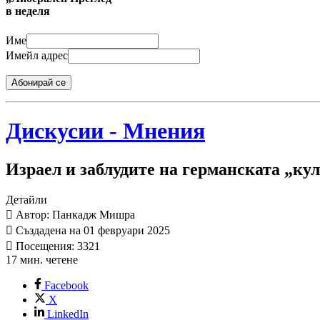
в неделя
Име
Имейл адрес
Абонирай се
Дискусии - Мнения
Израел и заблудите на германската „ку
Детайли
Автор: Панкадж Мишра
Създадена на 01 февруари 2025
Посещения: 3321
17 мин. четене
Facebook
X
LinkedIn