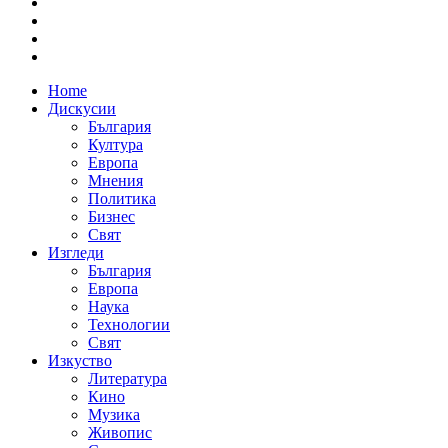
Home
Дискусии
България
Култура
Европа
Мнения
Политика
Бизнес
Свят
Изгледи
България
Европа
Наука
Технологии
Свят
Изкуство
Литература
Кино
Музика
Живопис