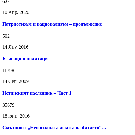
627
10 Апр, 2026
Патриотизъм и национализъм – продължение
502
14 Яну, 2016
Класици и политици
11798
14 Сeп, 2009
Истинският наследник – Част 1
35679
18 юни, 2016
Смътният: ,,Непосилната лекота на битието“…