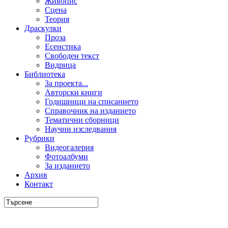
Живопис
Сцена
Теория
Драскулки
Проза
Есеистика
Свободен текст
Видрица
Библиотека
За проекта...
Авторски книги
Годишници на списанието
Справочник на изданието
Тематични сборници
Научни изследвания
Рубрики
Видеогалерия
Фотоалбуми
За изданието
Архив
Контакт