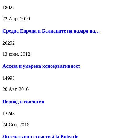
18022
22 Апр, 2016
Средна Европа и Балканите на пазара на…
20292
13 юни, 2012
Аскеза и умерена консервативност
14998
20 Авг, 2016
Период и екология
12248
24 Сeп, 2016
Литературни страсти à la Bulgarie