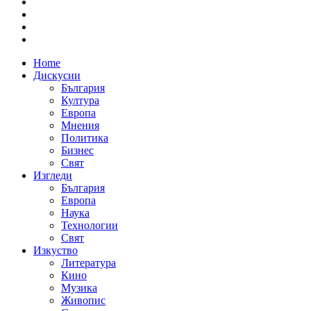
Home
Дискусии
България
Култура
Европа
Мнения
Политика
Бизнес
Свят
Изгледи
България
Европа
Наука
Технологии
Свят
Изкуство
Литература
Кино
Музика
Живопис