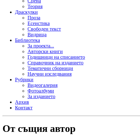
Сцена
Теория
Драскулки
Проза
Есеистика
Свободен текст
Видрица
Библиотека
За проекта...
Авторски книги
Годишници на списанието
Справочник на изданието
Тематични сборници
Научни изследвания
Рубрики
Видеогалерия
Фотоалбуми
За изданието
Архив
Контакт
От същия автор