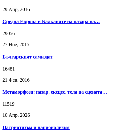
29 Апр, 2016
Средна Европа и Балканите на пазара на…
29056
27 Ное, 2015
Българският самиздат
16481
21 Фев, 2016
Метаморфози: пазар, ексцес, тела на сцената…
11519
10 Апр, 2026
Патриотизъм и национализъм