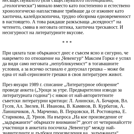
несъществувалото (или съществувалото потенциално,
„геологически“) минало вместо като постепенно и естествено
хронологическо напластяване трябваше да се изживее като
хаотична, калейдоскопична, трудно обозрима едновременност
в настоящето. А това раждаше разкъсваща „всеядност“ на
четенето, смяна в неговата оптика, хаотична трескавост. И
несигурност на литературните вкусове.
* * *
При цялата тази обърканост днес е съвсем ясно и сигурно, че
навремето по отношение на „Чевенгур“ Максим Горки е успял
да види само неговата „непубликуемост“ в тогавашните
условия, а за всичко останало е допуснал грешка – може би
една от най-сериозните грешки в своя литературен живот.
През януари 1989 г. списание „Литературное обозрение“
проведе анкета („Уроци за утре. Предварителни изводи за
литературната година“) с някои от най-авторитетните
съветски литературни критици: Л. Анински, А. Бочаров, Вл.
Гусев, Ал. Звелев, Н. Иванова, В. Камянов, В. Курбатов, А.
Ланишчиков, А. Марченко, В. Перцовски, И. Ростовцева, Е.
Старикова, Д. Урнов. На въпроса „На кое произведение от
„задържаните“ обърнахте внимание?“ десет от четиринайсетте
участници в анкетата посочиха „Чевенгур“ между най-
значителните и дълбоки произведения на „задържаната“