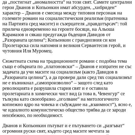
да „постигнат „аномалността“ на този свят. Самите централни
герои Дванов и Копьонкин имат абсурден, „хибриден“
характер – Дванов е смесица между типовия персонаж на
големите романи на социалистическия реализъм (пратеника
на Партията сред масите) и съзерцателя „правдотърсач“: той
прилича едновременно на героите босяци, на Альоша
Карамазов и сякаш предугажда бъдещия Давидов от
„Разораната целина“; Копьонкин с грандиозния си кон
Пролетарска сила напомня и великия Сервантесов герой, и
чутовния Иля Муромец.
Сюжетната схема на традиционните романи с подобна тема
също е обърната по „платоновски“ – Дванов е изпратен не със
задачата да учи масите на социализъм (както Давидов в
„Разораната целина“), а да провери дали сред тях социализмът
не е възникнал „самопроизволно“ – защото след като
революцията е разрушила стария свят и е оставила
пролетариата в химически чист вид (а това в, Чевенгур“ се
тълкува като своеобразно „оголване“ на митологичното
копнежно ядро на човека и събуждане на „взаимност“), ясно е,
че идеалното комунистическо общество трябва да се зароди
неизбежно, по необходимост.
Дванов и Копьонкин пътуват и е пътуването си „разгъват“
огромния руски свят, където сред масите мечтата за