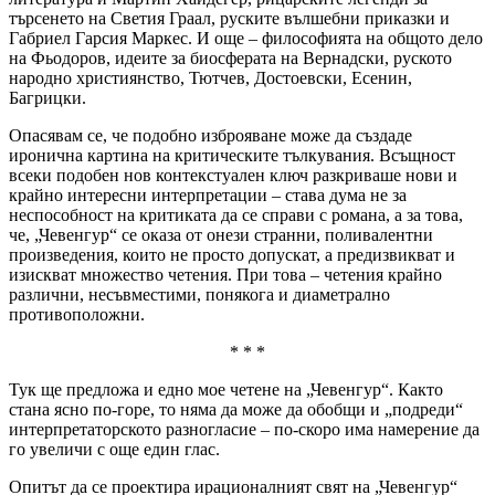
търсенето на Светия Граал, руските вълшебни приказки и
Габриел Гарсия Маркес. И още – философията на общото дело
на Фьодоров, идеите за биосферата на Вернадски, руското
народно християнство, Тютчев, Достоевски, Есенин,
Багрицки.
Опасявам се, че подобно изброяване може да създаде
иронична картина на критическите тълкувания. Всъщност
всеки подобен нов контекстуален ключ разкриваше нови и
крайно интересни интерпретации – става дума не за
неспособност на критиката да се справи с романа, а за това,
че, „Чевенгур“ се оказа от онези странни, поливалентни
произведения, които не просто допускат, а предизвикват и
изискват множество четения. При това – четения крайно
различни, несъвместими, понякога и диаметрално
противоположни.
* * *
Тук ще предложа и едно мое четене на „Чевенгур“. Както
стана ясно по-горе, то няма да може да обобщи и „подреди“
интерпретаторското разногласие – по-скоро има намерение да
го увеличи с още един глас.
Опитът да се проектира ирационалният свят на „Чевенгур“