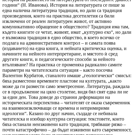
години“ (Н. Иванова). История на литературата се пише за
една налична литературна традиция, но дали са традиция
произведения, които на практика десетилетия са били
изключени от реален литературен живот, от активно
комуникативно обращение в обществото? Традиция има там,
където книгите се четат, живеят, имат „културно ехо“, но дали
е възможна традиция в едно общество, в което всичко се
подлага на административен контрол – и самата поява
(издаването) на една книга, и нейната критическа оценка, и
начините на нейното интерпретиране, и мястото ѝ сред
другите книги, и педагогическите способи за нейното
втълпяване? На практика се променяха радикално самите
параметри на читателската ситуация – както посочва
Валентин Курбатов, станалото имаше „геологически“ смисъл:
бяха разместени времевите пластове на културата, „както
може да ги размести само земетресение. Литература, раждала
се в продължение на цяло столетие, видя бял свят едва ли не
за един ден. Това доведе до странни деформации на
историческата перспектива – читателят се оказа съвременник
на взаимноизключващи се времена и непримирими
идеологии“. Казано по друг начин, създаде се небивала
читателска и изобщо културна ситуация: текстовете, които
бяха останали неизживени като традиция, трябваше рязко –
почти катастрофично – да бъдат изживени като съвременност,