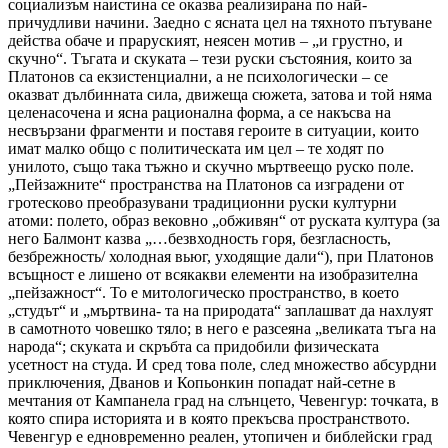
социализъм наистина се оказва реализирана по най-
причудливи начини. Заедно с ясната цел на тяхното пътуване
действа обаче и праруският, неясен мотив – „и грустно, и
скучно“. Тъгата и скуката – тези руски състояния, които за
Платонов са екзистенциални, а не психологически – се
оказват дълбинната сила, движеща сюжета, затова и той няма
целенасочена и ясна рационална форма, а се накъсва на
несвързани фрагменти и поставя героите в ситуации, които
имат малко общо с политическата им цел – те ходят по
унилото, също така тъжно и скучно мъртвеещо руско поле.
„Пейзажните“ пространства на Платонов са изградени от
гротесково преобразувани традиционни руски културни
атоми: полето, образ вековно „обживян“ от руската култура (за
него Балмонт казва „…безвходность горя, безгласность,
безбрежность/ холодная вьюг, уходящие дали“), при Платонов
всъщност е лишено от всякакви елементи на изобразителна
„пейзажност“. То е митологическо пространство, в което
„студът“ и „мъртвина- та на природата“ заплашват да нахлуят
в самотното човешко тяло; в него е разсеяна „великата тъга на
народа“; скуката и скръбта са придобили физическата
усетност на студа. И сред това поле, след множество абсурдни
приключения, Дванов и Копьонкин попадат най-сетне в
мечтания от Кампанела град на слънцето, Чевенгур: точката, в
която спира историята и в която прекъсва пространството.
Чевенгур е едновременно реален, утопичен и библейски град