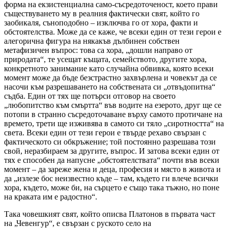
форма на екзистенциална само-съсредоточеност, което прави
съществуването му в реалния фактически свят, който го
заобикаля, съноподобно – изключва го от хора, факти и
обстоятелства. Може да се каже, че всеки един от тези герои е
алегорична фигура на някакъв дълбинен собствен
метафизичен въпрос: това са хора, „дошли направо от
природата“, те усещат къщата, семейството, другите хора,
конкретното занимание като случайна обвивка, която всеки
момент може да бъде безстрастно захвърлена и човекът да се
насочи към разрешаването на собствената си „отвъдопитна“
съдба. Един от тях ще потърси отговор на своето
„любопитство към смъртта“ във водите на езерото, друг ще се
потопи в странно съсредоточаване върху самото протичане на
времето, трети ще изживява в самото си тяло „сиротността“ на
света. Всеки един от тези герои е твърде рехаво свързан с
фактическото си обкръжение; той постоянно разрешава този
свой, неразбираем за другите, въпрос. И затова всеки един от
тях е способен да напусне „обстоятелствата“ почти във всеки
момент – да зареже жена и деца, професия и място в живота и
да „излезе бос неизвестно къде – там, където ги влече всички
хора, където, може би, на сърцето е също така тъжно, но поне
на краката им е радостно“.
Така човешкият свят, който описва Платонов в първата част
на „Чевенгур“, е свързан с руското село на