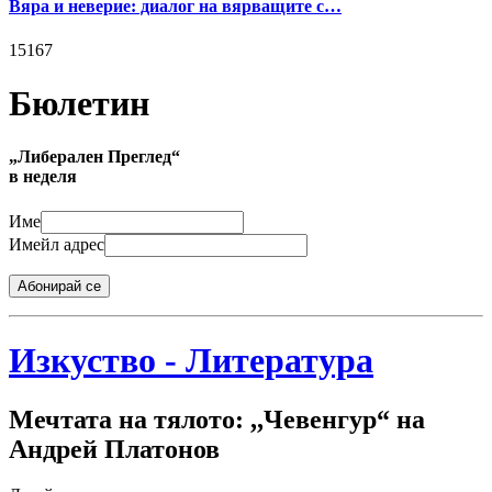
Вяра и неверие: диалог на вярващите с…
15167
Бюлетин
„Либерален Преглед“
в неделя
Име
Имейл адрес
Абонирай се
Изкуство - Литература
Мечтата на тялото: ,,Чевенгур“ на
Андрей Платонов