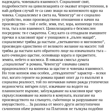
надеждата, човешката взаимност. Социалният свят,
подробностите на цивилизацията се оказват второстепенни, в
най-добрия случай те са само знаци на копнежното ядро на
човека. Социализмът в света на, Чевенгур“ не е социално
устройство, нови производствени отношения и начин на
производство – той е небе, земя, път, хора, копнеещи топли
тела, тъга или взаимност. Цивилизацията е безсмислен
посредник: тя е съкратена. След като са отпаднали външните
пречки и класовият враг е унищожен в „пълен мащаб“,
социализмът трябва да настъпи „светкавично и мигновено“,
произведен единствено от великото желание на масите: той
трябва да настъпи като обратното лице на изначалната тъга –
като очевидно щастие, осеняващо хората и предметите,
земята, небето и космоса. В някакъв смисъл думата
„социализъм“ в романа, Чевенгур“ означава самата
ирационалност на копнежа за щастие и човешка взаимност.
Но този копнеж има особен, „отвъдопитен“ характер – всеки
път, когато героите на романа правят опит да го въплътят в
социална реалност, той по неочакван начин ражда утопически
недоносчета: вятърен плуг, изкачване на водите на
планинските върхове, заблуждаване на класовия враг чрез
свръхусложняване на живота в комуната, възлагане на
производството на слънцето, съботници за разрушаване на
имуществото… За разлика от много други антиутопични
съчинения обаче романът на Платонов не тълкува подобни