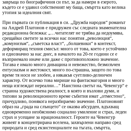
завръща по биографичния си път, за да намери в езерото,
където се е удавил собственият му баща, смъртта като велика
утопия за идеалния свят.
При първата си публикация в си. „Дружба народов“ романът
на Андрей Платонов е придружен със следната знаменателна
редакционна бележка: „…читателят не трябва да недоумява,
срещайки светите за всички нас понятия „революция“,
„комунизъм“, „съветска власт“, „болшевики“ в контекст,
деформиращ техния смисъл: много от това, което е устойчиво
и еднозначно за нас днес, в началото на 20-те години се е
възприемало иначе или даже с противоположно значение.
Тогава е имало много диващина и невежество, безмозъчен
ентусиазъм и жестокост, много по-страшна, защото по това
време тя носи не злобен, а някакъв суетливо-делничен
характер. От всичко това мирише на фантасмагория и много
неща изглеждат нереални…“ Наистина светът на, Чевенгур“ е
странна художествена реалност, в която и възлови думи, и
типови за революционното време събития имат „отместено“,
причудливо, понякога неразбираемо значение. Платоновият
образ на „града на слънцето“ се оказва абсурден, вдъхващ
едновременно необяснимо социално умиление и страх, леден
страх и усещане за ирационалност. Героите на Чевенгур
живеят в концентрирана вселена, захвърлени направо сред
природата и сред екзистенциалите на тъгата, смъртта,