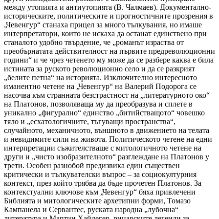
между утопията и антиутопията (В. Чалмаев). Документално-
историческите, политическите и прогностичните прозрения в
„Чевенгур“ станаха прицел за много тълкувания, но имаше
интерпретатори, които не искаха да останат единствено при
станалото удобно твърдение, че „романът израства от
преобърнатата действителност на първите предреволюционни
години“ и че чрез четенето му може да се разбере каква е била
истината за руското революционно село и да се разкрият
„белите петна“ на историята. Изключително интересното
иманентно четене на „Чевенгур“ на Валерий Подорога се
насочва към странната безстрастност на „литературното око“
на Платонов, позволяваща му да преобразува и сплете в
уникално „фигурално“ единство „битийстващото“ човешко
тяло и „есхатологичните, тъгуващи пространства“,
случайното, механичното, външното в движението на телата
и невидимите сили на живота. Политическото четене на едни
интерпретации съжителстваше с митологичното четене на
други и „чисто изобразителното“ разглеждане на Платонов у
трети. Особен разнобой предизвика един съществен
критически и тълкувателски въпрос – за социокултурния
контекст, през който трябва да бъде прочетен Платонов. За
контекстуални ключове към „Чевенгур“
бяха привлечени
Библията и митологическите архетипни форми, Томазо
Кампанела и Сервантес, руската народна „лубочна“
литература и Мартин Хайдегер, рицарските легенди за