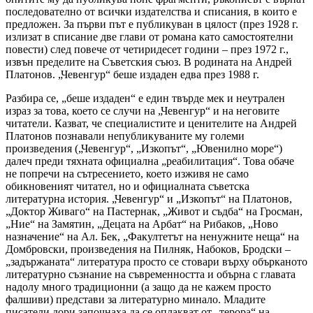
последователно от всички издателства и списания, в които е
предложен. За първи път е публикуван в цялост (през 1928 г.
излизат в списание две глави от романа като самостоятелни
повести) след повече от четиридесет години – през 1972 г.,
извън пределите на Съветския съюз. В родината на Андрей
Платонов. „Чевенгур“ беше издаден едва през 1988 г.
Разбира се, „беше издаден“ е един твърде мек и неутрален
израз за това, което се случи на „Чевенгур“ и на неговите
читатели. Казват, че специалистите и ценителите на Андрей
Платонов познавали непубликуваните му големи
произведения („Чевенгур“, „Изкопът“, „Ювенилно море“)
далеч преди тяхната официална „реабилитация“. Това обаче
не попречи на сътресението, което изживя не само
обикновеният читател, но и официалната съветска
литературна история. „Чевенгур“ и „Изкопът“ на Платонов,
„Доктор Живаго“ на Пастернак, „Живот и съдба“ на Гросман,
„Ние“ на Замятин, „Децата на Арбат“ на Рибаков, „Ново
назначение“ на Ал. Бек, „Факултетът на ненужните неща“ на
Домбровски, произведения на Пилняк, Набоков, Бродски –
„задържаната“ литература просто се стовари върху обърканото
литературно съзнание на съвременността и обърна с главата
надолу много традиционни (а защо да не кажем просто
фалшиви) представи за литературно минало. Младите
писатели дори започнаха да се оплакват от „терора“ на