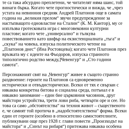
те са така абсурдно преплетени, че читателят няма шанс, той
винаги бърка. Когато чете прогностически и вижда, че „чрез
устата на невинния средняк Андрей Платонов още в самата
година на „великия прелом“ звучи предупреждение за
настъпващото едновластие на Сталин“ (К. М. Кантор), му се
изплъзва гротесковата игра с многовековни културни
пластове; когато чете „универсално“ и тълкува
повествованието като шифър на екзистенциалната „тъга“ и
„скука“ на човека, изпуска политическото четене на
„Платонов днес“ (Ина Ростовцева); когато чете Платонов през
връзката му с идеите на Фьодоров, изпуска странното
типологично родство между,]Чевенгур“ и „Сто години
самота“.
Персонажният свят на „Чевенгур“ живее в същото странно
раздвоение: героите на Платонов са едновременно
исторически и отвъдисторически. Всеки от тях е свързан с
някаква конкретна битова и социална среда, потънал е в
някакво занимание – един бие църковния часовник, друг
майстори устройства, трети лови риба, четвърти оре и сее. Но
това са само „обстоятелства“ на техния живот – същественото
е, че самият той протича в „надобстоятелствена“ форма. Всеки
един от героите (особено в относително самостоятелните,
публикувани още през 1928 г. глави повести „Произходът на
майстора“ и „Синът на рибаря“) притежава някаква особена