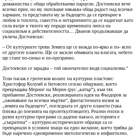
домакинства с общи обработваеми парцели. Достоевски вече
всичко прие, но му липсваше някаква обща радост над всички
хармани, та представата му за бъдещето да се превърне в
любов и топлота, съвестта и нетърпението да се надигнат като
сила вътре в тялото му поради временната липса на
социализъм в действителността… Дванов продължаваше да
увлича Достоевски:
– От културните треви Земята ще се вижда по-ярко и по- ясно
от другите планети. Ще се засили обмяната на влагата, небето
ще стане по-синьо и по-прозрачно.
Достоевски се зарадва – той окончателно видя социализма.“
Този пасаж е гротесков колапс на културни пластове:
Христофор Колумб и битовото селско общуване, което
прекръщава Меринг на Мерин (рус „катър“), към тях
прибавени Достоевски, реализираната идея на Фьодоров за
„оживяване на всички мъртви“, фантастичната визия за
„земята на бъдещето“, погледната от други планети (така
близка до поезията на пролеткултовците). Реални епохи и
разни културни програми са дадени накъсо, историята е
„съкратена“ – културно-историческите образци са се
превърнали в условни знаци на едно желание, което трябва да
бъде наречено едновременно митологическо и инфантилно.