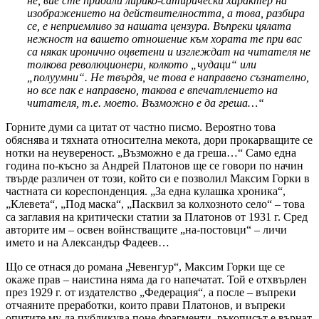
не, вие сте придали лирико-сатирически характер на
изображението на действителността, а това, разбира
се, е неприемливо за нашата цензура. Въпреки цялата
нежност на вашето отношение към хората те при вас
са някак иронично оцветени и изглеждат на читателя не
толкова революционери, колкото „чудаци“ или
„полуумни“. Не твърдя, че това е направено съзнателно,
но все пак е направено, такова е впечатлението на
читателя, т.е. моето. Възможно е да греша…“
Горните думи са цитат от частно писмо. Вероятно това
обяснява и тяхната относителна мекота, дори прокарващите се
нотки на неувереност. „Възможно е да греша…“ Само една
година по-късно за Андрей Платонов ще се говори по начин
твърде различен от този, който си е позволил Максим Горки в
частната си кореспонденция. „За една кулашка хроника“,
„Клевета“, „Под маска“, „Пасквил за колхозното село“ – това
са заглавия на критически статии за Платонов от 1931 г. Сред
авторите им – освен войнстващите „на-постовци“ – личи
името и на Александър Фадеев…
Що се отнася до романа „Чевенгур“, Максим Горки ще се
окаже прав – наистина няма да го напечатат. Той е отхвърлен
през 1929 г. от издателство „Федерация“, а после – въпреки
отчаяните преработки, които прави Платонов, и въпреки
опитите му да публикува поне фрагменти, ръкописът е върнат