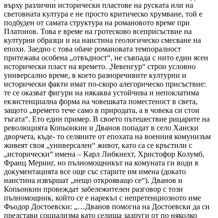
върху различни исторически пластове на руската или на
световната култура е не просто критическо хрумване, той е
подбуден от самата структура на романовото време при
Платонов. Това е време на гротесково всеприсъствие на
културни образци и на наистина геологическо смесване на
епохи. Заедно с това обаче романовата темпоралност
притежава особена „отвъдност“, не съвпада с нито един ясен
исторически пласт на времето. „Чевенгур“ строи условно
универсално време, в което разноречивите културни и
исторически факти имат по-скоро алегорическо присъствие:
те се оказват фигури на някаква устойчива и непоклатима
екзистенциална форма на човешката поместеност в света,
защото „времето тече само в природата, а в човека си стои
тъгата“. Ето един пример. В своето пътешествие рицарите на
революцията Копьонкин и Дванов попадат в село Хански
дворчета, къде- то селяните от епохата на военния комунизъм
живеят своя „универсален“ живот, като са се кръстили с
„исторически“ имена – Карл Либкнехт, Христофор Колумб,
Франц Меринг, но пълномощникът на комуната ги води в
документацията все още със старите им имена (докато
наистина извършат „нещо открояващо се“). Дванов и
Копьонкин провеждат забележителен разговор с този
пълномощник, който се е нарекъл с непретенциозното име
Фьодор Достоевски: „…Дванов помогна на Достоевски да си
представи социализма като селища задруги от по няколко