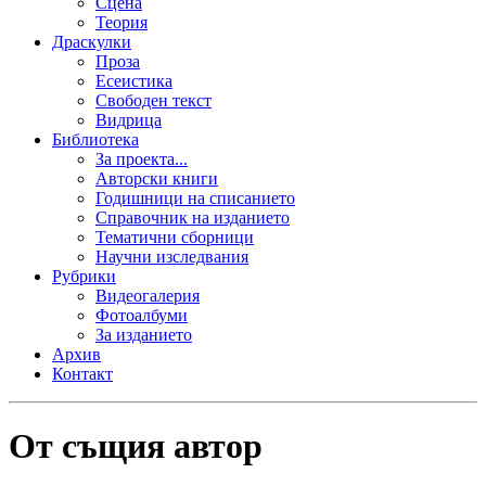
Сцена
Теория
Драскулки
Проза
Есеистика
Свободен текст
Видрица
Библиотека
За проекта...
Авторски книги
Годишници на списанието
Справочник на изданието
Тематични сборници
Научни изследвания
Рубрики
Видеогалерия
Фотоалбуми
За изданието
Архив
Контакт
От същия автор