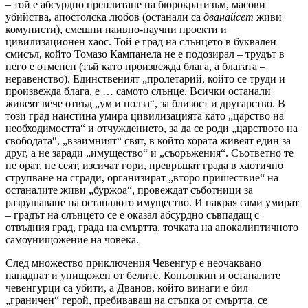
– той е абсурдно преплитане на бюрократизъм, масови
убийства, апостолска любов (останали са
дванайсет
живи
комунисти), смешни наивно-научни проекти и
цивилизационен хаос. Той е град на слънцето в буквален
смисъл, който Томазо Кампанела не е подозирал – трудът в
него е отменен (тъй като произвежда блага, а благата –
неравенство). Единственият „пролетарий, който се труди и
произвежда блага, е … самото слънце. Всички останали
живеят вече отвъд „ум и полза“, за близост и другарство. В
този град наистина умира цивилизацията като „царство на
необходимостта“ и отчуждението, за да се роди „царството на
свободата“, „взаимният“ свят, в който хората живеят един за
друг, а не заради „имущество“ и „съоръжения“. Съответно те
не орат, не сеят, изсичат гори, превръщат града в хаотично
струпване на сгради, организират „второ пришествие“ на
останалите живи „буржоа“, провеждат съботници за
разрушаване на останалото имущество. И накрая сами умират
– градът на слънцето се е оказал абсурдно съвпадащ с
отвъдния град, града на смъртта, точката на апокалиптичното
самоунищожение на човека.
След множество приключения Чевенгур е неочаквано
нападнат и унищожен от белите. Копьонкин и останалите
чевенгурци са убити, а Дванов, който винаги е бил
„граничен“ герой, пребиваващ на стъпка от смъртта, се