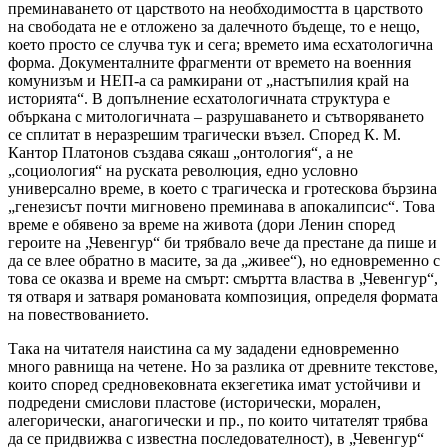
преминаването от царството на необходимостта в царството
на свободата не е отложено за далечното бъдеще, то е нещо,
което просто се случва тук и сега; времето има есхатологична
форма. Документалните фрагменти от времето на военния
комунизъм и НЕП-а са рамкирани от „настъпилия край на
историята“. В допълнение есхатологичната структура е
объркана с митологичната – разрушаването и сътворяването
се сплитат в неразрешим трагически възел. Според К. М.
Кантор Платонов създава сякаш „онтология“, а не
„социология“ на руската революция, едно условно
универсално време, в което с трагическа и гротескова бързина
„генезисът почти мигновено преминава в апокалипсис“. Това
време е обявено за време на живота (дори Ленин според
героите на „Чевенгур“ би трябвало вече да престане да пише и
да се влее обратно в масите, за да „живее“), но едновременно с
това се оказва и време на смърт: смъртта властва в „Чевенгур“,
тя отваря и затваря романовата композиция, определя формата
на повествованието.
Така на читателя наистина са му зададени едновременно
много равнища на четене. Но за разлика от древните текстове,
които според средновековната екзегетика имат устойчиви и
подредени смислови пластове (исторически, морален,
алегорически, анагогически и пр., по които читателят трябва
да се придвижва с известна последователност), в „Чевенгур“