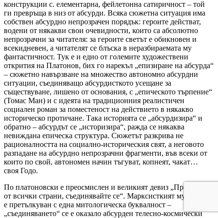
конструкции с. елементарна, фейлетонна сатиричност – той
ги превръща в низ от абсурди. Всяка сюжетна ситуация има
собствен абсурдно непрозрачен порядък: героите действат,
водени от някакви свои очевидности, които са абсолютно
непрозрачни за читателя: за героите светът е обикновен и
всекидневен, а читателят се блъска в неразбираемата му
фантастичност. Тук е и едно от големите художествени
открития на Платонов, бих го нарекъл „епизиране на абсурда“
– сюжетно навързване на множество автономно абсурдни
ситуации, съединяващо абсурдисткото усещане за
съществуване, лишено от основания, с „епическото търпение“
(Томас Ман) и с идеята на традиционния реалистичен
социален роман за поместеност на действието в някакво
историческо протичане. Така историята се „абсурдизира“ и
обратно – абсурдът се „историзира“, ражда се някаква
невиждана епическа структура. Сюжетът разкрива не
рационалността на социално-историческия свят, а неговото
разпадане на абсурдно непрозрачни фрагменти, във всеки от
които по свой, автономен начин тъгуват, копнеят, чакат…
своя Годо.
По платоновски е преосмислен и великият девиз „Пролетарии
от всички страни, съединявайте се“. Марксисткият му смисъл
е претълкуван с една митологическа буквалност –
„съединяването“ се е оказало абсурден телесно-космически