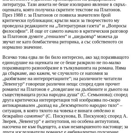
литература. Тази анкета не беше изолирано явление в свръх-
оценката, която получиха скритите текстове на Платонов.
През 1988 г. за Платонов се появиха значителен брой
критически публикации; кръгли маси за творчеството му
проведоха редакциите на „Литературная газета“ и „Вопросы
философии“. И още от самото начало в критическия разговор
за Платонов думите „гениален“ и „шедьовър“ можеха да
звучат не като бомбастична риторика, а със собственото си
нормално значение.
Всичко това едва ли би било интересно, ако зад поразяващото
единодушие на оценката не се беше разкрило не по-малко
поразяващото разнообразие в тълкуванията на романа. Няма
да сбъркаме, ако кажем, че случилото се напомня за
„разбягване на интерпретациите“; на различните читатели
„Чевенгур“ говореше различни неща: според един прочит
романът на Платонов е „повдигане на дълбините и дъното на
съществуващата руска народна душа“ (С. Семьонова); според
друга критическа интерпретация той изобразява по-скоро
антикарнавален „разпад на „безсмъртното народно тяло“ –
ситуация, в която тялото на човека е винаги
отделно
и
безкрайно
самотно
“ (С. Пискунова, В. Пискунов); според А.
Зверев, „Чевенгур“ е антиутопия, но особена антиутопия,
насочена не към бъдещето, а към незавършеното настояще; за
други изследователи романът е амбивалентно пулсиране