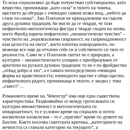
То иска социализмът да бъде почувстван субстанциално, като
вещество, проникващо „като сила“ в тялото на човека,
щастието да обгради с очевидно сияние всяка вещ, „небето да
стане по-синьо“. Ако Платонов не принадлежеше на съвсем
друга духовна традиция, би могло да се твърди, че тази
инфантилно-митологическа фигура е твърде сходна на онова,
което Фройд нарича инфантилно „океанистическо чувство“ –
чувството на „неразкъсваема свързаност, на съпринадлежност
към целостта на света“, което изпитва новороденото, не-
можещо все още да отчлени себе си и собственото си тяло от
реалността. Само че у Платонов светът не е природен, а
културен – океанистическото усещане е преобразувано от
архетипи на руската духовна традиция: то не е по фройдистки
„отвъд добро и зло“, а е самата непосредствено очевидна
форма на нравствеността; очевидното щастие е
общо
щастие,
инфантилната радост, проникваща в тялото, е заедно с това
„съвест“…
Романовото време на, Чевенгур“ има още една съществена
характеристика. Раздвоявайки се между гротесковата си
културна множественост и митологическата си
инвариантност, то е условно време на социален и почти
космически катаклизъм – то е „прагово“ време по думите на
Бахтин. Както посочва съветската критика, „категориите на
вечността са станали категории на текущото“, а