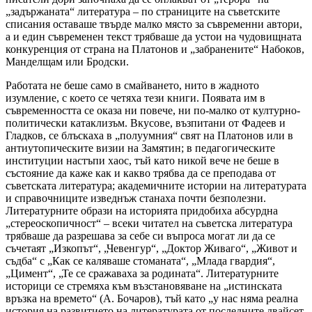
„задържаната“ литература – по страниците на съветските
списания оставаше твърде малко място за съвременни автори,
а и един съвременен текст трябваше да устои на чудовищната
конкуренция от страна на Платонов и „забранените“ Набоков,
Манделщам или Бродски.
Работата не беше само в смайването, нито в жадното
изумление, с което се четяха тези книги. Появата им в
съвременността се оказа ни повече, ни по-малко от културно-
политически катаклизъм. Вкусове, възпитани от Фадеев и
Гладков, се блъскаха в „полуумния“ свят на Платонов или в
антиутопическите визии на Замятин; в педагогическите
институции настъпи хаос, тъй като никой вече не беше в
състояние да каже как и какво трябва да се преподава от
съветската литература; академичните истории на литературата
и справочниците изведнъж станаха почти безполезни.
Литературните образи на историята придобиха абсурдна
„стереоскопичност“ – всеки читател на съветска литература
трябваше да разрешава за себе си въпроса могат ли да се
съчетаят „Изкопът“, „Чевенгур“, „Доктор Живаго“, „Живот и
съдба“ с „Как се каляваше стоманата“, „Млада гвардия“,
„Цимент“, „Те се сражаваха за родината“. Литературните
историци се стремяха към възстановяване на „истинската
връзка на времето“ (А. Бочаров), тъй като „у нас няма реална
история на развитието на литературата от последните двайсет