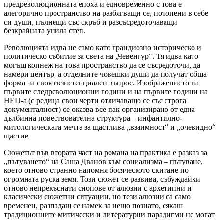
предреволюционната епоха и едновременно с това е
алегорично пространство на разбягващи се, потопени в себе
си души, пълнещи със скръб и разсъсредоточаващи
безкрайната унила степ.
Революцията идва не само като грандиозно историческо и
политическо събитие за света на „Чевенгур“. Тя идва като
могъщ копнеж на това пространство да се съсредоточи, да
намери център, а отделните човешки души да получат обща
форма на своя екзистенциален въпрос. Изображението на
първите следреволюционни години и на първите години на
НЕП-а (с редица свои черти отличаващо се със строга
документалност) се оказва все пак организирано от една
дълбинна повествователна структура – инфантилно-
митологическата мечта за щастлива „взаимност“ и „очевидно“
щастие.
Сюжетът във втората част на романа на практика е разказ за
„пътуването“ на Саша Дванов към социализма – пътуване,
което отново странно напомня босяческото скитане по
огромната руска земя. Този сюжет се развива, събуждайки
отново непрекъснати снопове от алюзии с архетипни и
класически сюжетни ситуации, но тези алюзии са само
временен, разпадащ се намек за нещо познато, сякаш
традиционните митически и литературни парадигми не могат