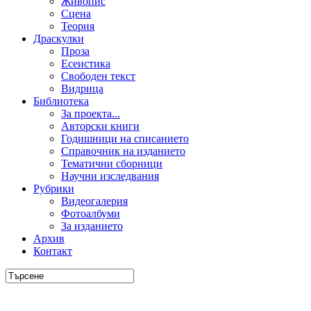
Живопис
Сцена
Теория
Драскулки
Проза
Есеистика
Свободен текст
Видрица
Библиотека
За проекта...
Авторски книги
Годишници на списанието
Справочник на изданието
Тематични сборници
Научни изследвания
Рубрики
Видеогалерия
Фотоалбуми
За изданието
Архив
Контакт