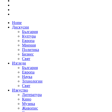
Home
Дискусии
България
Култура
Европа
Мнения
Политика
Бизнес
Свят
Изгледи
България
Европа
Наука
Технологии
Свят
Изкуство
Литература
Кино
Музика
Живопис