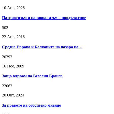
10 Апр, 2026
Патриотизъм и национализъм – продължение
502
22 Апр, 2016
Средна Европа и Балканите на пазара на…
20292
16 Ное, 2009
Защо вярвам на Веселин Бранев
22062
20 Окт, 2024
За правото на собствено мнение