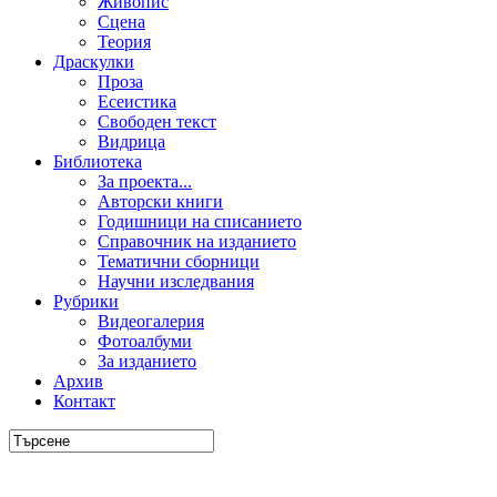
Живопис
Сцена
Теория
Драскулки
Проза
Есеистика
Свободен текст
Видрица
Библиотека
За проекта...
Авторски книги
Годишници на списанието
Справочник на изданието
Тематични сборници
Научни изследвания
Рубрики
Видеогалерия
Фотоалбуми
За изданието
Архив
Контакт