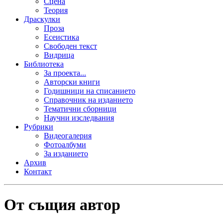
Сцена
Теория
Драскулки
Проза
Есеистика
Свободен текст
Видрица
Библиотека
За проекта...
Авторски книги
Годишници на списанието
Справочник на изданието
Тематични сборници
Научни изследвания
Рубрики
Видеогалерия
Фотоалбуми
За изданието
Архив
Контакт
От същия автор