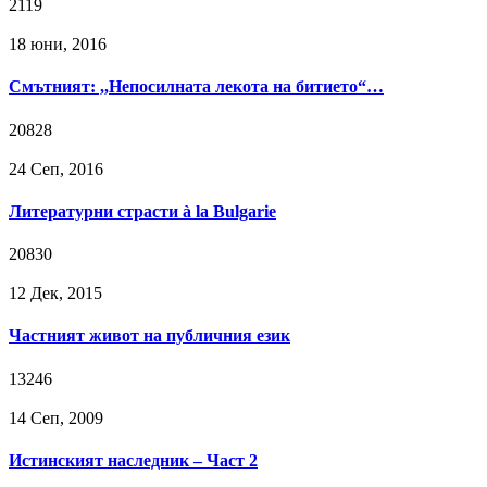
2119
18 юни, 2016
Смътният: ,,Непосилната лекота на битието“…
20828
24 Сeп, 2016
Литературни страсти à la Bulgarie
20830
12 Дек, 2015
Частният живот на публичния език
13246
14 Сeп, 2009
Истинският наследник – Част 2