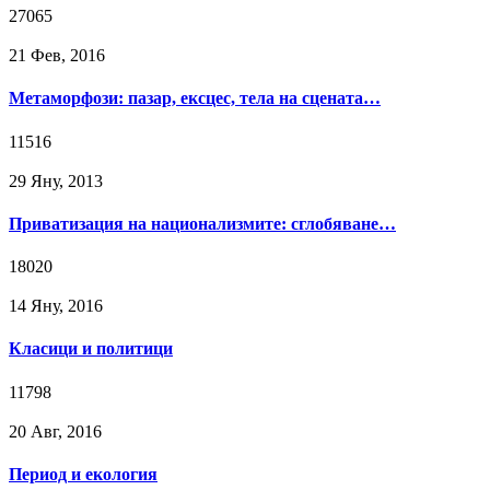
27065
21 Фев, 2016
Метаморфози: пазар, ексцес, тела на сцената…
11516
29 Яну, 2013
Приватизация на национализмите: сглобяване…
18020
14 Яну, 2016
Класици и политици
11798
20 Авг, 2016
Период и екология