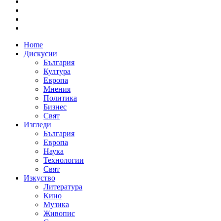
Home
Дискусии
България
Култура
Европа
Мнения
Политика
Бизнес
Свят
Изгледи
България
Европа
Наука
Технологии
Свят
Изкуство
Литература
Кино
Музика
Живопис