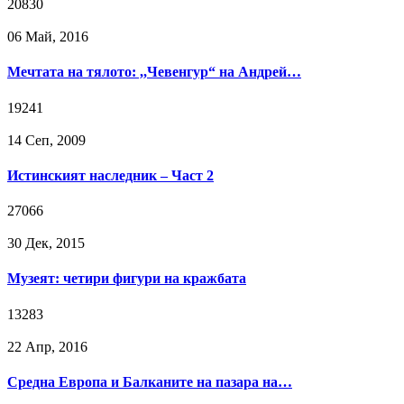
20830
06 Май, 2016
Мечтата на тялото: ,,Чевенгур“ на Андрей…
19241
14 Сeп, 2009
Истинският наследник – Част 2
27066
30 Дек, 2015
Музеят: четири фигури на кражбата
13283
22 Апр, 2016
Средна Европа и Балканите на пазара на…