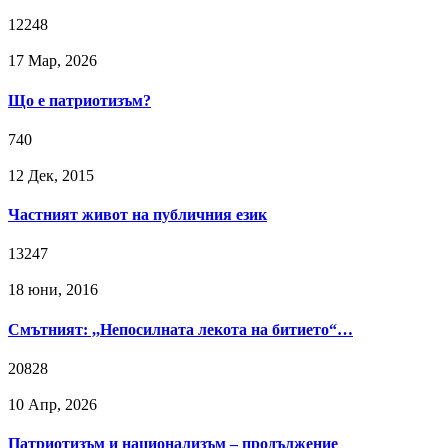
12248
17 Мар, 2026
Що е патриотизъм?
740
12 Дек, 2015
Частният живот на публичния език
13247
18 юни, 2016
Смътният: ,,Непосилната лекота на битието“…
20828
10 Апр, 2026
Патриотизъм и национализъм – продължение