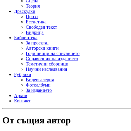
Сцена
Теория
Драскулки
Проза
Есеистика
Свободен текст
Видрица
Библиотека
За проекта...
Авторски книги
Годишници на списанието
Справочник на изданието
Тематични сборници
Научни изследвания
Рубрики
Видеогалерия
Фотоалбуми
За изданието
Архив
Контакт
От същия автор