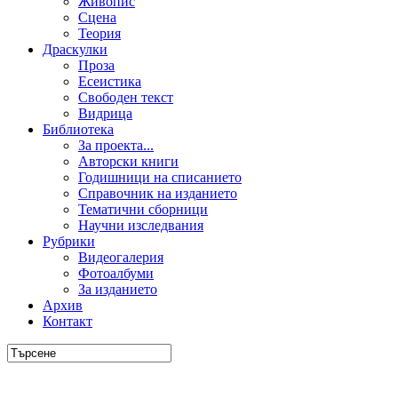
Живопис
Сцена
Теория
Драскулки
Проза
Есеистика
Свободен текст
Видрица
Библиотека
За проекта...
Авторски книги
Годишници на списанието
Справочник на изданието
Тематични сборници
Научни изследвания
Рубрики
Видеогалерия
Фотоалбуми
За изданието
Архив
Контакт