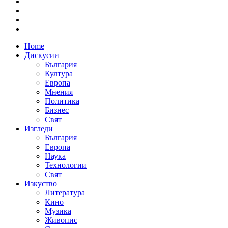
Home
Дискусии
България
Култура
Европа
Мнения
Политика
Бизнес
Свят
Изгледи
България
Европа
Наука
Технологии
Свят
Изкуство
Литература
Кино
Музика
Живопис