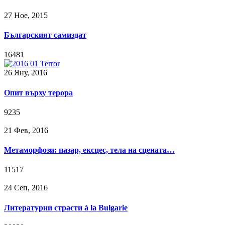
27 Ное, 2015
Българският самиздат
16481
26 Яну, 2016
Опит върху терора
9235
21 Фев, 2016
Метаморфози: пазар, ексцес, тела на сцената…
11517
24 Сeп, 2016
Литературни страсти à la Bulgarie