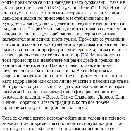
които преди това са били набедени като буржоазни – така е в
„Български писатели“ (1948) и „Елин Пелин“ (1949). Но вече
става дума за не за тактически реторики, а за магистрални
държавни задачи по присвояване и стабилизиране на
културното наследство, отделени от текущите неприятности
на „чистката“. През 50-те наследството е толкова важно, че по
отношение на него „отгоре“ започва културна политика,
задължителна за всички институции. Променят се училищни
списъци, издават се нови учебници, христоматии, антологии,
назначават се нови професори в университета, внимателно се
следят критическите публикации и пр.
[23]
. Мащабността на
този процес прави незабележими разни дребни грешки по
канонизирането, които Павлов прави тогава: например
неуспешен опит за канонизиране на Венко Марковски,
отделяне на прекомерно внимание на третостепенни автори
като Тодор Генов или слабо лично участие в канонизацията на
Вапцаров. Общо взето, обаче – да употребим любимия израз
на самия Павлов – класикът-философ вкарва основните
буржоазни класици – Вазов, Пенчо Славейков, Яворов, Елин
Пелин – обратно в лявата традиция, която все повече
придобива статут на национална класика.
Това се случва когато назряват обективни условия и той вече
може да отдели време и за собствените си публикации – т.е
когато успява да събере в свой двутомник основните си