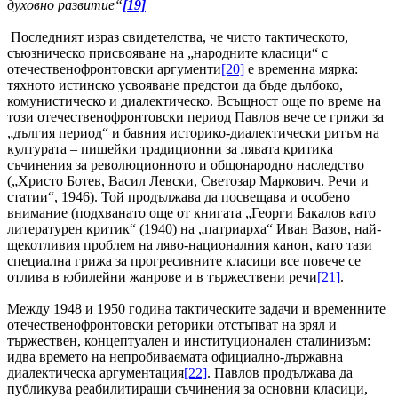
духовно развитие“
[19]
Последният израз свидетелства, че чисто тактическото,
съюзническо присвояване на „народните класици“ с
отечественофронтовски аргументи
[20]
е временна мярка:
тяхното истинско усвояване предстои да бъде дълбоко,
комунистическо и диалектическо. Всъщност още по време на
този отечественофронтовски период Павлов вече се грижи за
„дългия период“ и бавния историко-диалектически ритъм на
културата – пишейки традиционни за лявата критика
съчинения за революционното и общонародно наследство
(„Христо Ботев, Васил Левски, Светозар Маркович. Речи и
статии“, 1946). Той продължава да посвещава и особено
внимание (подхванато още от книгата „Георги Бакалов като
литературен критик“ (1940) на „патриарха“ Иван Вазов, най-
щекотливия проблем на ляво-националния канон, като тази
специална грижа за прогресивните класици все повече се
отлива в юбилейни жанрове и в тържествени речи
[21]
.
Между 1948 и 1950 година тактическите задачи и временните
отечественофронтовски реторики отстъпват на зрял и
тържествен, концептуален и институционален сталинизъм:
идва времето на непробиваемата официално-държавна
диалектическа аргументация
[22]
. Павлов продължава да
публикува реабилитиращи съчинения за основни класици,