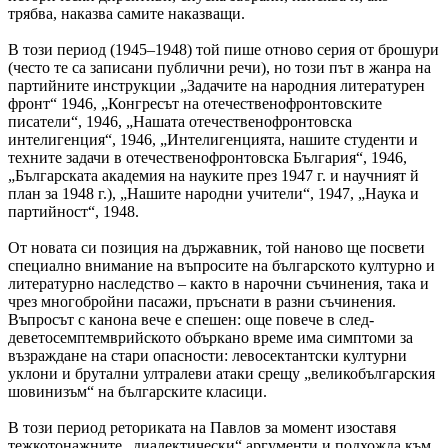
трябва, наказва самите наказващи.
В този период (1945–1948) той пише отново серия от брошури
(често те са записани публични речи), но този път в жанра на
партийните инструкции „Задачите на народния литературен
фронт“ 1946, „Конгресът на отечественофронтовските
писатели“, 1946, „Нашата отечественофронтовска
интелигенция“, 1946, „Интелигенцията, нашите студенти и
техните задачи в отечественофронтовска България“, 1946,
„Българската академия на науките през 1947 г. и научният й
план за 1948 г.), „Нашите народни учители“, 1947, „Наука и
партийност“, 1948.
От новата си позиция на държавник, той наново ще посвети
специално внимание на въпросите на българското културно и
литературно наследство – както в нарочни съчинения, така и
чрез многобройни пасажи, пръснати в разни съчинения.
Въпросът с канона вече е спешен: още повече в след-
деветосемптемврийското объркано време има симптоми за
възраждане на стари опасности: левосектантски културни
уклони и брутални ултралеви атаки срещу „великобългарския
шовинизъм“ на българските класици.
В този период реториката на Павлов за момент изоставя
тежкотонажните „диалектически“ аргументи и подхожда към