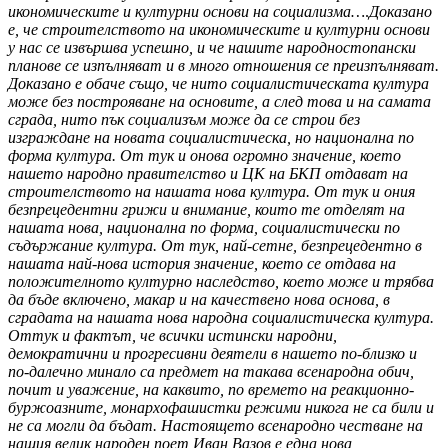
икономическите и културни основи на социализма…
.
Доказано
е, че строителството на икономическите и културни основи
у нас
се извършва успешно, и че нашите народностопански
планове се изпълняват и в много отношения се преизпълняват.
Доказано е обаче също, че нито социалистическата култура
може без построяване на основите, а след това и на самата
сграда, нито пък социализъм може да се строи без
изграждане на новата социалистическа, но национална по
форма култура. От тук и онова огромно значение, което
нашето народно правителство и ЦК на БКП отдават на
строителството на нашата нова култура. От тук и ония
безпрецедентни грижи и внимание, които те отделят на
нашата нова, национална по форма, социалистически по
съдържание култура. От тук, най-сетне, безпрецедентно в
нашата най-нова история значение, което се отдава на
положителното културно наследство, което може и трябва
да бъде включено, макар и на качествено нова основа, в
сградата на нашата нова народна социалистическа култура.
Оттук и фактът, че всички истински народни,
демократични и прогресивни деятели в нашето по-близко и
по-далечно минало са предмет на такава всенародна обич,
почит и уважение, на каквито, по времето на реакционно-
буржоазните, монархофашистки режими никога не са били и
не са могли да бъдат. Настоящето всенародно честване на
нашия велик народен поет Иван Вазов е една нова