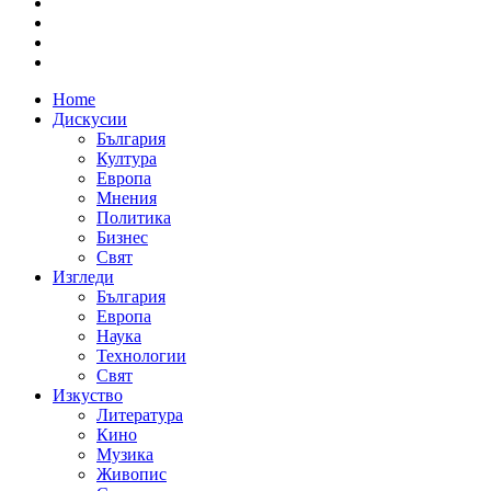
Home
Дискусии
България
Култура
Европа
Мнения
Политика
Бизнес
Свят
Изгледи
България
Европа
Наука
Технологии
Свят
Изкуство
Литература
Кино
Музика
Живопис