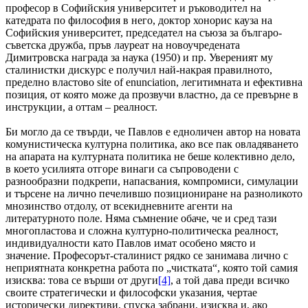
професор в Софийския университет и ръководител на
катедрата по философия в него, доктор хонорис кауза на
Софийския университет, председател на съюза за българо-
съветска дружба, пръв лауреат на новоучредената
Димитровска награда за наука (1950) и пр. Увереният му
сталинистки дискурс е получил най-накрая правилното,
пределно властово site of enunciation, легитимната и ефективна
позиция, от която може да прозвучи властно, да се превърне в
инструкции, а оттам – реалност.
Би могло да се твърди, че Павлов е едноличен автор на новата
комунистическа културна политика, ако все пак овладяването
на апарата на културната политика не беше колективно дело,
в което усилията отгоре винаги са съпроводени с
разнообразни подкрепи, напасвания, компромиси, симулации
и търсене на лично печелившо позициониране на разноликото
мнозинство отдолу, от всекидневните агенти на
литературното поле. Няма съмнение обаче, че и сред тази
многопластова и сложна културно-политическа реалност,
индивидуалности като Павлов имат особено място и
значение. Професорът-сталинист рядко се занимава лично с
неприятната конкретна работа по „чистката“, която той самия
изисква: това се върши от други
[4]
, а той дава преди всичко
своите стратегически и философски указания, чертае
исторически директиви, спуска забрани, изисква и, ако