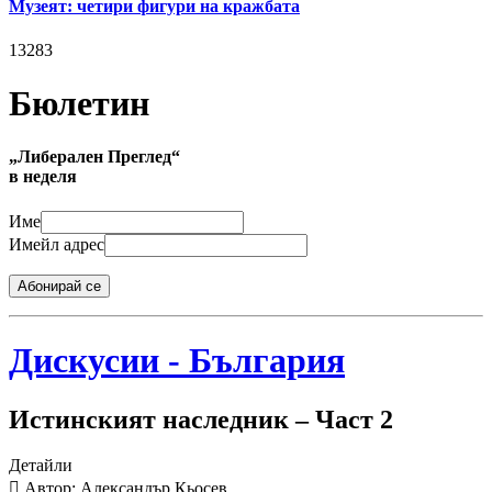
Музеят: четири фигури на кражбата
13283
Бюлетин
„Либерален Преглед“
в неделя
Име
Имейл адрес
Абонирай се
Дискусии - България
Истинският наследник – Част 2
Детайли
Автор: Александър Кьосев