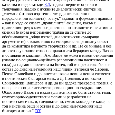
качества и недостатъци
[32]
, задават верните оценки и
тълкувания, заедно с нужните диалектически фигури на
„снемане (отново изразени с твърди лексикални и
морфологични клишета); „оттук“ задават и формални правила
– как и къде се слагат „правилните“ акценти, какъв е
правилният ред в композирането на позитивните и негативни
оценки (накрая непременно трябва да се стигне до
обобщаващото „общо взето“, диалектически сумиращо
аргументите), с какво ниво на емоционална развълнуваност
да се коментира неговото творчество и пр. Не се минава и без
директно указание относно правилната йерархия между Вазов
и останалите класици: „Ако Вазов не можа в някои отношения
(главно по социално-идейната революционна наситеност и
сила) да надмине поезията на Ботев, той въпреки това беше и
остава до днес най-големият наш лирик, въпреки че Яворов,
Пенчо Славейков и др. внесоха някои нови и ценни елементи
в поетическия български език, а Д. Полянов, а по-късно
Смирненски, Вапцаров и др. да ни дадоха прекрасна поезия, с
ново, вече социалистическо революционно съдържание.
Общо взето Вазов ги надхвърля всички по богатство на теми,
стихотворно-художествени форми и разработки на
поетическия език, и, следователно, смело може да се каже, че
той наистина беше и остава и до днес най-големият наш
български лирик“.
[33]
.