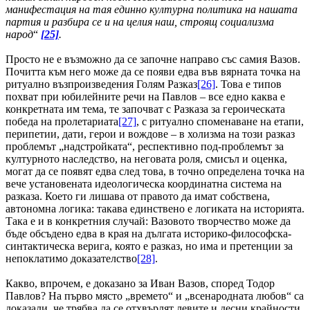
манифестация на тая единно културна политика на нашата
партия и разбира се и на целия наш, строящ социализма
народ
“
[25]
.
Просто не е възможно да се започне направо със самия Вазов.
Почитта към него може да се появи едва във вярната точка на
ритуално възпроизведения Голям Разказ
[26]
. Това е типов
похват при юбилейните речи на Павлов – все едно каква е
конкретната им тема, те започват с Разказа за героическата
победа на пролетариата
[27]
, с ритуално споменаване на етапи,
перипетии, дати, герои и вождове – в холизма на този разказ
проблемът „надстройката“, респективно под-проблемът за
културното наследство, на неговата роля, смисъл и оценка,
могат да се появят едва след това, в точно определена точка на
вече установената идеологическа координатна система на
разказа. Което ги лишава от правото да имат собствена,
автономна логика: такава единствено е логиката на историята.
Така е и в конкретния случай: Вазовото творчество може да
бъде обсъдено едва в края на дългата историко-философска-
синтактическа верига, която е разказ, но има и претенции за
непоклатимо доказателство
[28]
.
Какво, впрочем, е доказано за Иван Вазов, според Тодор
Павлов? На първо място „времето“ и „всенародната любов“ са
доказали, че трябва да се отхвърлят левите и десни крайности