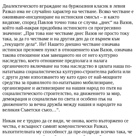
Диалектическото вграждане на буржоазния класик в левия
Разказ има не случайно характер на честване. Всяко честване е
оживяване-инсцениране на истинския смисъл – и както
видяхме, според Павлов точно това се случва „днес“ на Вазов,
който най-накрая придобива истинското си прогресивно
значение: „При това ние честваме днес Вазов не просто току
така, за да го честваме и на другия ден да се върнем към
„текущите дела“. Не! Нашето днешно честване означава
истински преломен пункт в отношението към Вазов, означава
такова отношение към завещаното ни от него културно
наследство, което отношение предполага и налага
органичното включване на това наследство в цялата наша по-
нататъшна социалистическа културно-строителна работа или
с други думи използването му като едно от най-мощните
средства за правилното по-нататъшно мобилизиране,
организиране и активизиране на нашия народ по пътя на
социалистическото строителство, на движението за мир,
демокрация и социализъм по света и особено пък на
движението за вечна дружба между нашия и народите на
великия Съветски съюз…“.
Никак не е трудно да се види, че онова, което възторжено се
чества, е всъщност самият комунистически Разказ,
възхитителната му способност да пре-подреди всичко така, че