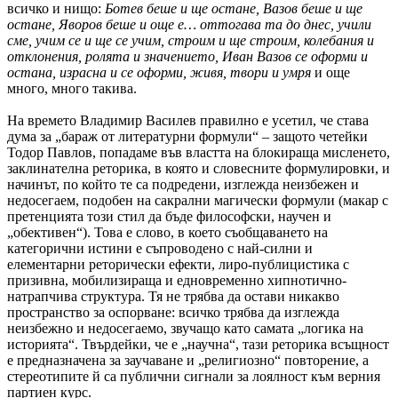
всичко и нищо:
Ботев беше и ще остане, Вазов беше и ще
остане, Яворов беше и още е… оттогава та до днес, учили
сме, учим се и ще се учим, строим и ще строим, колебания и
отклонения, ролята и значението, Иван Вазов се оформи и
остана, израсна и се оформи, живя, твори и умря
и още
много, много такива.
На времето Владимир Василев правилно е усетил, че става
дума за „бараж от литературни формули“ – защото четейки
Тодор Павлов, попадаме във властта на блокираща мисленето,
заклинателна реторика, в която и словесните формулировки, и
начинът, по който те са подредени, изглежда неизбежен и
недосегаем, подобен на сакрални магически формули (макар с
претенцията този стил да бъде философски, научен и
„обективен“). Това е слово, в което съобщаването на
категорични истини е съпроводено с най-силни и
елементарни реторически ефекти, лиро-публицистика с
призивна, мобилизираща и едновременно хипнотично-
натрапчива структура. Тя не трябва да остави никакво
пространство за оспорване: всичко трябва да изглежда
неизбежно и недосегаемо, звучащо като самата „логика на
историята“. Твърдейки, че е „научна“, тази реторика всъщност
е предназначена за заучаване и „религиозно“ повторение, а
стереотипите й са публични сигнали за лоялност към верния
партиен курс.