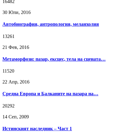
16482
30 Юли, 2016
Автобиография, антропология, меланхолия
13261
21 Фев, 2016
Метаморфози: пазар, ексцес, тела на сцената…
11520
22 Апр, 2016
Средна Европа и Балканите на пазара на…
20292
14 Сeп, 2009
Истинският наследник – Част 1