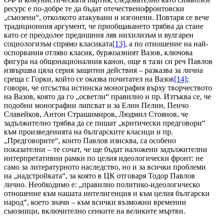
ресурс е по-добре те да бъдат отечественофронтовски
„съюзени“, отколкото атакувани и изгонени. Повтаря се вече
традиционния аргумент, че приобщаването трябва да стане
като се преодолее предишния ляв нихилизъм и вулгарен
социологизъм спрямо класиката
[13]
, а по отношение на най-
оспорвания отляво класик, буржоазният Вазов, ключова
фигура на общонационалния канон, още в тази си реч Павлов
извършва цяла серия защитни действия – разказва за лична
среща с Горки, който се оказва почитател на Вазов
[14]
;
говори, че отсъства истинска монография върху творчеството
на Вазов, която да го „осветли“ правилно и пр. Изтъква се, че
подобни монографии липсват и за Елин Пелин, Пенчо
Славейков, Антон Страшимиров, Людмил Стоянов, че
задължително трябва да се пишат „критически предговори“
към произведенията на българските класици и пр.
„Предговорите“, които Павлов изисква, са особено
показателни – те сочат, че ще бъдат наложени задължителни
интерпретативни рамки по целия идеологически фронт: не
само за литературното наследство, но и за всички проблеми
на „надстройката“, за която в ЦК отговаря Тодор Павлов
лично. Необходимо е: „правилно политико-идеологическо
отношение към нашата интелигенция и към целия български
народ“, което значи – към всички възможни временни
съюзници, включително сенките на великите мъртви.