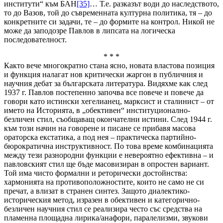
институти“ към БАН
[35]
… Т.е. разказът води до наследството,
то до Вазов, той до съвременната културна политика, тя – до
конкретните си задачи, те – до формите на контрол. Никой не
може да заподозре Павлов в липсата на логическа
последователност.
* * *
Както вече многократно стана ясно, новата властова позиция
и функция налагат нов критически жаргон в публичния и
научния дебат за българската литература. Видяхме как след
1937 г. Павлов постепенно започва все повече и повече да
говори като истински хегелианец, марксист и сталинист – от
името на Историята, в „обективен“ институционално-
безличен стил, съобщаващ окончателни истини. След 1944 г.
към този начин на говорене и писане се прибавя масова
ораторска екстатика, а под нея – практическа партийно-
бюрократична инструктивност. По това време комбинацията
между тези разнородни функции е невероятно ефективна – и
павловският стил ще бъде масовизиран в опростен вариант.
Той има чисто формални и реторически достойнства:
хармонията на противоположностите, които не само не си
пречат, а влизат в странен синтез. Защото диалектико-
историческия метод, изразен в обективен и категорично-
безличен научния стил се реализира често със средства на
пламенна площадна лирика/анафори, паралелизми, звукови