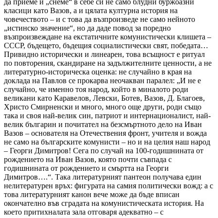
да приеме и „снеме“ в себе си не само блудни буржоазни
класици като Вазов, а и цялата културна история на
човечеството – и с това да възпроизведе не само нейното
„истинско значение“, но да даде повод за поредно
възпроизвеждане на екстатичните комунистически клишета –
СССР, бъдещето, бъдещия социалистически свят, победата…
Привидно исторически и линеарен, това всъщност е ритуал
по повторения, скандиране на задължителните ценности, а не
литературно-историческа оценка: не случайно в края на
доклада на Павлов се прокарва неочакван паралел: „И не е
случайно, че именно тоя народ, който в миналото роди
великани като Каравелов, Левски, Ботев, Вазов, Д. Благоев,
Христо Смирненски и много, много още други, роди също
така и своя най-велик син, патриот и интернационалист, най-
велик българин и почитател на безсмъртното дело на Иван
Вазов – основателя на Отечествения фронт, учителя и вожда
не само на българските комунисти – но и на целия наш народ
– Георги Димитров! Сега по случай на 100-годишнината от
рождението на Иван Вазов, която почти съвпада с
годишнината от рождението и смъртта на Георги
Димитров….“. Така литературният пантеон получава един
нелитературен връх: фигурата на самия политически вожд: а с
това литературният канон вече може да бъде вписан
окончателно във сградата на комунистическата история. На
което притихналата зала отговаря адекватно – с