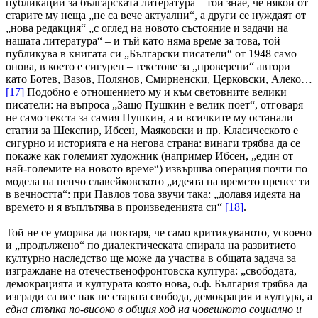
публикации за българската литература – той знае, че някои от
старите му неща „не са вече актуални“, а други се нуждаят от
„нова редакция“ „с оглед на новото състояние и задачи на
нашата литература“ – и тъй като няма време за това, той
публикува в книгата си „Български писатели“ от 1948 само
онова, в което е сигурен – текстове за „проверени“ автори
като Ботев, Вазов, Полянов, Смирненски, Церковски, Алеко…
[17]
Подобно е отношението му и към световните велики
писатели: на въпроса „Защо Пушкин е велик поет“, отговаря
не само текста за самия Пушкин, а и всичките му останали
статии за Шекспир, Ибсен, Маяковски и пр. Класическото е
сигурно и историята е на негова страна: винаги трябва да се
покаже как големият художник (например Ибсен, „един от
най-големите на новото време“) извършва операция почти по
модела на пенчо славейковското „идеята на времето пренес ти
в вечността“: при Павлов това звучи така: „долавя идеята на
времето и я въплътява в произведенията си“
[18]
.
Той не се уморява да повтаря, че само критикуваното, усвоено
и „продължено“ по диалектическата спирала на развитието
културно наследство ще може да участва в общата задача за
изграждане на отечественофронтовска култура: „свободата,
демокрацията и културата която нова, о.ф. България трябва да
изгради са все пак не старата свобода, демокрация и култура, а
една стъпка по-високо в общия ход на човешкото социално и