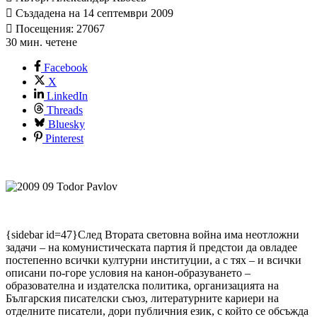
Създадена на 14 септември 2009
Посещения: 27067
30 мин. четене
Facebook
X
LinkedIn
Threads
Bluesky
Pinterest
{sidebar id=47}След Втората световна война има неотложни
задачи – на комунистическата партия й предстои да овладее
постепенно всички културни институции, а с тях – и всички
описани по-горе условия на канон-образуването –
образователна и издателска политика, организацията на
Българския писателски съюз, литературните кариери на
отделните писатели, дори публичния език, с който се обсъжда