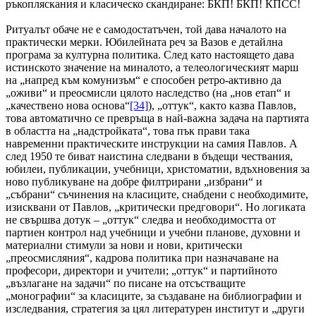
ръкопляскания и класическо скандиране: БКП! БКП! КПСС!
Ритуалът обаче не е самодостатъчен, той дава началото на
практически мерки. Юбилейната реч за Вазов е детайлна
програма за културна политика. След като настоящето дава
истинското значение на миналото, а телеологическият марш
на „напред към комунизъм“ е способен ретро-активно да
„оживи“ и преосмисли цялото наследство (на „нов етап“ и
„качествено нова основа“
[34]
), „оттук“, както казва Павлов,
това автоматично се превръща в най-важна задача на партията
в областта на „надстройката“, това пък прави така
навременни практическите инструкции на самия Павлов. А
след 1950 те биват наистина следвани в бъдещи чествания,
юбилеи, публикации, учебници, христоматии, вдъхновения за
ново публикуване на добре филтрирани „избрани“ и
„събрани“ съчинения на класиците, снабдени с необходимите,
изисквани от Павлов, „критически предговори“. Но логиката
не свършва дотук – „оттук“ следва и необходимостта от
партиен контрол над учебници и учебни планове, духовни и
материални стимули за нови и нови, критически
„преосмисляния“, кадрова политика при назначаване на
професори, директори и учители; „оттук“ и партийното
„възлагане на задачи“ по писане на отсъстващите
„монографии“ за класиците, за създаване на библиографии и
изследвания, стратегия за цял литературен институт и „други