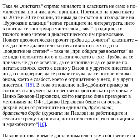
Така че „чистката“ спрямо миналото и класиката не само е по-
милостива, но и има друг принцип. Противно на практиката
на 20-те и 30-те години, тя няма да се състои в изхвърляне на
„буржоазни класици“ извън границите на литературата, нито
в опит да се конструира чисто своя „лява“ традиция, а в
тяхното ново четене и диалектическото им присвояване.
Новият идеологически прочит трябва да „очисти“ класиците –
т.е. да снеме диалектически негативното в тях и да ги
„повдигне на степен“ – така че „при общата равносметка“ да
се види положителното и съюзническото в тях: „Трябва да се
признае, че да се осветли, да се използва и да се развие по-
нататък всичко, което е ценно у Вазов и у другите писатели,
но да се подчертае, да се разкритикува, да се посочи всичко
онова, което е слабост, което е отрицателно у него, и у други
писатели.“
[15]
. В това отношение най-удобният пример за
съюзник и аргумент за отечественофронтовската реторика е
Цанко Бакалов-Церковски, който направо бива превърнат в
метонимия на ОФ: „Цанко Церковски беше и си остана
докрай един от ратниците на единната,
дружната,
братската борба
(курсивът на Павлов) на работниците и
селяните срещу тиранията, потисничеството, експлоатацията
и мракобесието“
[16]
.
Павлов по това време е доста внимателен към собствените си