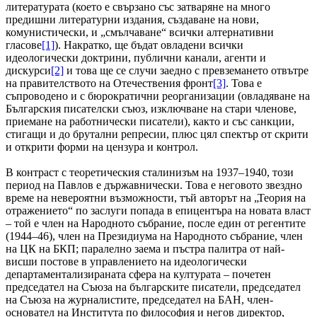
литературата (което е свързано със затваряне на много
предишни литературни издания, създаване на нови,
комунистически, и „смълчаване“ всички алтернативни
гласове
[1]
). Накратко, ще бъдат овладени всички
идеологически доктрини, публични канали, агенти и
дискурси
[2]
и това ще се случи заедно с превземането отвътре
на правителството на Отечествения фронт
[3]
. Това е
съпроводено и с бюрократични реорганизации (овладяване на
Българския писателски съюз, изключване на стари членове,
приемане на работнически писатели), както и със санкции,
стигащи и до брутални репресии, плюс цял спектър от скрити
и открити форми на цензура и контрол.
В контраст с теоретическия сталинизъм на 1937–1940, този
период на Павлов е държавнически. Това е неговото звездно
време на невероятни възможности, тъй авторът на „Теория на
отражението“ по заслуги попада в епицентъра на новата власт
– той е член на Народното събрание, после един от регентите
(1944–46), член на Президиума на Народното събрание, член
на ЦК на БКП; паралелно заема и пъстра палитра от най-
висши постове в управлението на идеологически
департаментализираната сфера на културата – почетен
председател на Съюза на българските писатели, председател
на Съюза на журналистите, председател на БАН, член-
основател на Института по философия и негов директор,