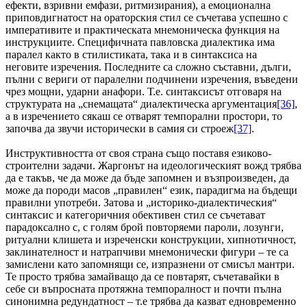
ефекти, взривни емфази, ритмизирания), а емоционална
приповдигнатост на ораторския стил се съчетава успешно с
императивите и практическата мнемоническа функция на
инструкциите. Специфичната павловска диалектика има
паралел както в стилистиката, така и в синтаксиса на
неговите изречения. Последните са сложно съставни, дълги,
пълни с вериги от паралелни подчинени изречения, въведени
чрез мощни, ударни анафори. Т.е. синтаксисът отговаря на
структурата на „снемащата“ диалектическа аргументация
[36]
,
а в изречението сякаш се отварят темпорални простори, то
започва да звучи исторически в самия си строеж
[37]
.
Инструктивността от своя страна също поставя езиково-
строителни задачи. Жаргонът на идеологическият вожд трябва
да е такъв, че да може да бъде запомнен и възпроизведен, да
може да породи масов „правилен“ език, парадигма на бъдещи
правилни употреби. Затова и „историко-диалектическия“
синтаксис и категоричния обективен стил се съчетават
парадоксално с, с голям брой повторяеми пароли, лозунги,
ритуални клишета и изреченски конструкции, хипнотичност,
заклинателност и натрапчиви мнемонически фигури – те са
замислени като запомнящи се, изпразнени от смисъл мантри.
Те просто трябва замайващо да се повтарят, съчетавайки в
себе си въпросната протяжна темпоралност и почти пълна
синонимна редундатност – т.е трябва да казват едновременно