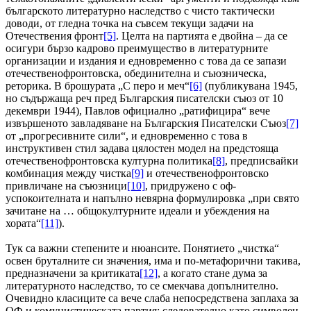
българското литературно наследство с чисто тактически
доводи, от гледна точка на съвсем текущи задачи на
Отечествения фронт
[5]
. Целта на партията е двойна – да се
осигури бързо кадрово преимущество в литературните
организации и издания и едновременно с това да се запази
отечественофронтовска, обединителна и съюзническа,
реторика. В брошурата „С перо и меч“
[6]
(публикувана 1945,
но съдържаща реч пред Българския писателски съюз от 10
декември 1944), Павлов официално „ратифицира“ вече
извършеното завладяване на Българския Писателски Съюз
[7]
от „прогресивните сили“, и едновременно с това в
инструктивен стил задава цялостен модел на предстояща
отечественофронтовска културна политика
[8]
, предписвайки
комбинация между чистка
[9]
и отечественофронтовско
привличане на съюзници
[10]
, придружено с оф-
успокоителната и напълно невярна формулировка „при свято
зачитане на … общокултурните идеали и убеждения на
хората“
[11]
).
Тук са важни степените и нюансите. Понятието „чистка“
освен бруталните си значения, има и по-метафорични такива,
предназначени за критиката
[12]
, а когато стане дума за
литературното наследство, то се смекчава допълнително.
Очевидно класиците са вече слаба непосредствена заплаха за
ОФ и комунистическата партия; следователно като символен