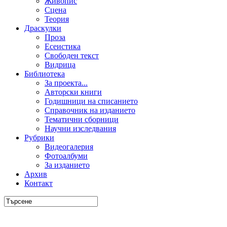
Живопис
Сцена
Теория
Драскулки
Проза
Есеистика
Свободен текст
Видрица
Библиотека
За проекта...
Авторски книги
Годишници на списанието
Справочник на изданието
Тематични сборници
Научни изследвания
Рубрики
Видеогалерия
Фотоалбуми
За изданието
Архив
Контакт