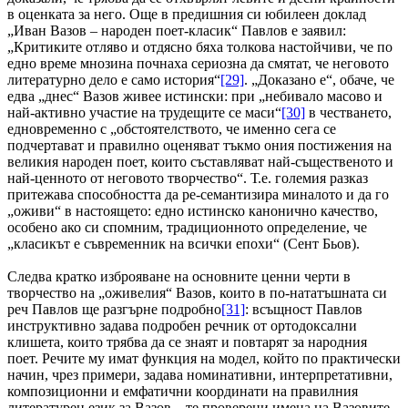
в оценката за него. Още в предишния си юбилеен доклад
„Иван Вазов – народен поет-класик“ Павлов е заявил:
„Критиките отляво и отдясно бяха толкова настойчиви, че по
едно време мнозина почнаха сериозна да смятат, че неговото
литературно дело е само история“
[29]
. „Доказано е“, обаче, че
едва „днес“ Вазов живее истински: при „небивало масово и
най-активно участие на трудещите се маси“
[30]
в честването,
едновременно с „обстоятелството, че именно сега се
подчертават и правилно оценяват тъкмо ония постижения на
великия народен поет, които съставляват най-същественото и
най-ценното от неговото творчество“. Т.е. големия разказ
притежава способността да ре-семантизира миналото и да го
„оживи“ в настоящето: едно истинско канонично качество,
особено ако си спомним, традиционното определение, че
„класикът е съвременник на всички епохи“ (Сент Бьов).
Следва кратко изброяване на основните ценни черти в
творчество на „оживелия“ Вазов, които в по-нататъшната си
реч Павлов ще разгърне подробно
[31]
: всъщност Павлов
инструктивно задава подробен речник от ортодоксални
клишета, които трябва да се знаят и повтарят за народния
поет. Речите му имат функция на модел, който по практически
начин, чрез примери, задава номинативни, интерпретативни,
композиционни и емфатични координати на правилния
литературен език за Вазов – те проверени имена на Вазовите