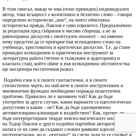
В този смисъл, макар че има (поне привидно) индивидуален
автор, това всъщност е колективно и безлично слово – говори
определено историческо „ние“, на чиято обективна
историческа правда, Павлов е само изразител. Предназначено
за рецитация пред събрания и масови сборища, а не за
равноправна дискусия с евентуален опонент – но именно
нему предстои да се превърне във всекидневно слово на
учебници, христоматии и критически дискусии. Т.е. да стане
привидно всекидневен и практически инструмент за
литературна работа (четене и тълкуване в аудиторията и
класната стая), който обаче и във всекидневни обстоятелства
ще инсценира екстатичния разказ.
Подобен език и в своите синтактични, и в своите
стилистични черти, но най-вече в своите инструктивни и
мнемонични функции необходимо поражда екзагетични
проблеми. Правилно ли е запомнен той? Как да бъде
употребен за други случаи, какви варианти са идеологически
допустими и какви – не? Как да бъде едновременно
автоматизирано-клиширан и въздействен? Как, прочее, да
бъде интерпретирани твърде неясно-магическите инструкции
на Тодор Павлов и други подобни партийни авторитети? Т.е
налага се не само да създават сложни рамкови идеологически
интерпретации, но и „центърът“ да следи дали те се спазват и