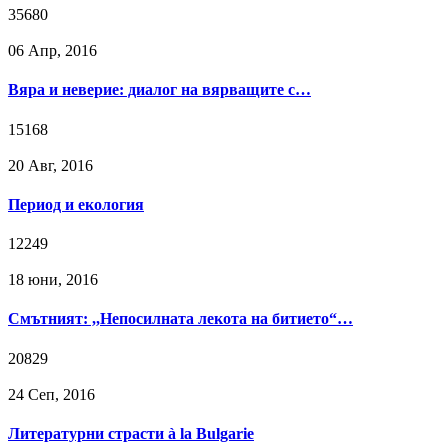
35680
06 Апр, 2016
Вяра и неверие: диалог на вярващите с…
15168
20 Авг, 2016
Период и екология
12249
18 юни, 2016
Смътният: ,,Непосилната лекота на битието“…
20829
24 Сeп, 2016
Литературни страсти à la Bulgarie