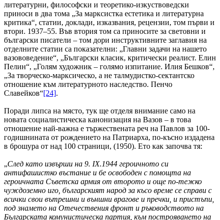
литературни, философски и теоретико-изкуствоведски
приноси в два тома „За марксистка естетика и литературна
критика“, статии, доклади, изказвания, рецензии, том първи и
втори. 1937–55. Във втория том са приносите за световни и
български писатели – том дори инструктивните заглавия на
отделните статии са показателни: „Главни задачи на нашето
вазововедение“, „Български класик, критически реалист. Елин
Пелин“, „Голям художник – голямо изпитание. Илия Бешков“,
„За творческо-марксическо, а не талмудистко-сектантско
отношение към литературното наследство. Пенчо
Славейков“
[24]
.
Поради липса на място, тук ще отделя внимание само на
новата социалистическа канонизация на Вазов – в това
отношение най-важна е тържествената реч на Павлов за 100-
годишнината от рождението на Патриарха, по-късно издадена
в брошура от над 100 страници, (1950). Ето как започва тя:
„
След като извърши на 9.
IX.1944 героичното си
антифашистко въстание и бе освободен с помощта на
героичната Съветска армия от второто и още по-тежко
чуждоземно иго, българският народ за късо време се справи с
всички свои вътрешни и външни врагове и пречки, и пристъпи,
под знамето на Отечествения фронт и ръководството на
Българската комунистическа партия, към построяването на