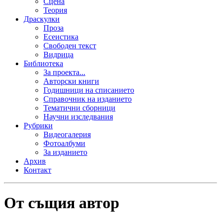
Сцена
Теория
Драскулки
Проза
Есеистика
Свободен текст
Видрица
Библиотека
За проекта...
Авторски книги
Годишници на списанието
Справочник на изданието
Тематични сборници
Научни изследвания
Рубрики
Видеогалерия
Фотоалбуми
За изданието
Архив
Контакт
От същия автор