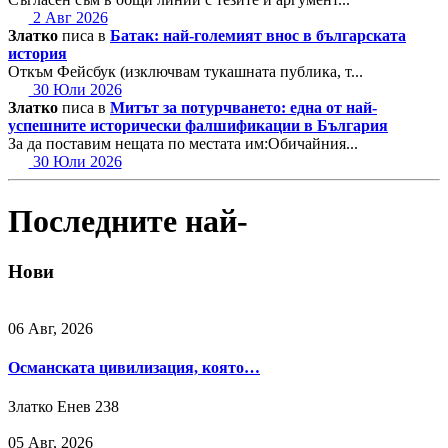
2 Авг 2026
Златко
писа в
Батак: най-големият внос в българската
история
Откъм Фейсбук (изключвам тукашната публика, т...
30 Юли 2026
Златко
писа в
Митът за потурчването: една от най-
успешните исторически фалшификации в България
За да поставим нещата по местата им:Обичайния...
30 Юли 2026
Последните най-
Нови
06 Авг, 2026
Османската цивилизация, която…
Златко Енев
238
05 Авг, 2026