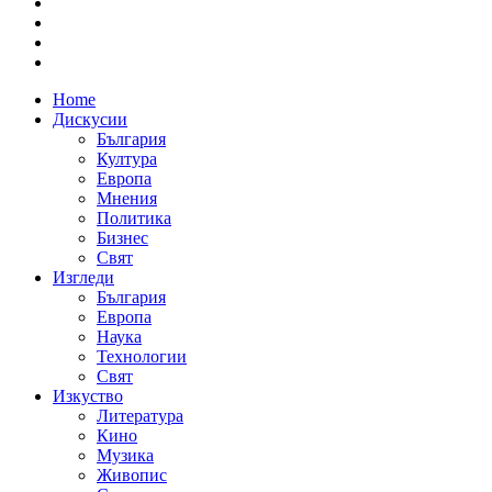
Home
Дискусии
България
Култура
Европа
Мнения
Политика
Бизнес
Свят
Изгледи
България
Европа
Наука
Технологии
Свят
Изкуство
Литература
Кино
Музика
Живопис