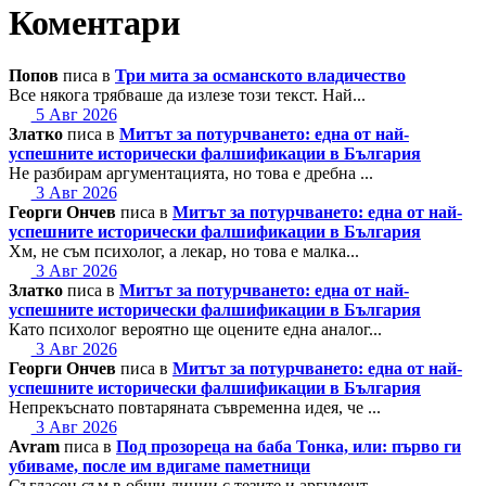
Коментари
Попов
писа в
Три мита за османското владичество
Все някога трябваше да излезе този текст. Най...
5 Авг 2026
Златко
писа в
Митът за потурчването: една от най-
успешните исторически фалшификации в България
Не разбирам аргументацията, но това е дребна ...
3 Авг 2026
Георги Ончев
писа в
Митът за потурчването: една от най-
успешните исторически фалшификации в България
Хм, не съм психолог, а лекар, но това е малка...
3 Авг 2026
Златко
писа в
Митът за потурчването: една от най-
успешните исторически фалшификации в България
Като психолог вероятно ще оцените една аналог...
3 Авг 2026
Георги Ончев
писа в
Митът за потурчването: една от най-
успешните исторически фалшификации в България
Непрекъснато повтаряната съвременна идея, че ...
3 Авг 2026
Avram
писа в
Под прозореца на баба Тонка, или: първо ги
убиваме, после им вдигаме паметници
Съгласен съм в общи линии с тезите и аргумент...