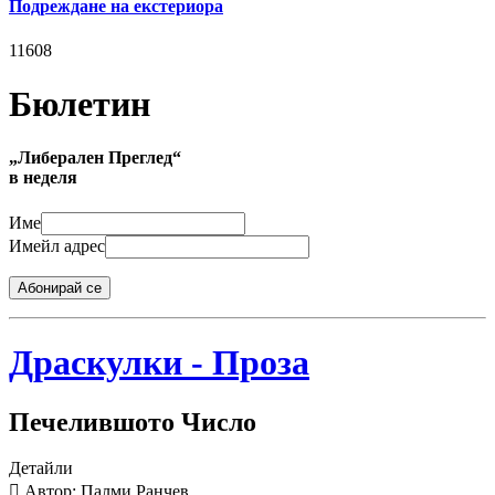
Подреждане на екстериора
11608
Бюлетин
„Либерален Преглед“
в неделя
Име
Имейл адрес
Абонирай се
Драскулки - Проза
Печелившото Число
Детайли
Автор: Палми Ранчев