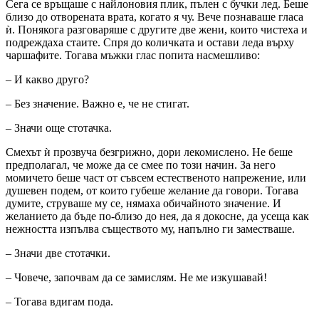
Сега се връщаше с найлоновия плик, пълен с бучки лед. Беше
близо до отворената врата, когато я чу. Вече познаваше гласа
ѝ. Понякога разговаряше с другите две жени, които чистеха и
подреждаха стаите. Спря до количката и остави леда върху
чаршафите. Тогава мъжки глас попита насмешливо:
– И какво друго?
– Без значение. Важно е, че не стигат.
– Значи още стотачка.
Смехът ѝ прозвуча безгрижно, дори лекомислено. Не беше
предполагал, че може да се смее по този начин. За него
момичето беше част от съвсем естественото напрежение, или
душевен подем, от които губеше желание да говори. Тогава
думите, струваше му се, нямаха обичайното значение. И
желанието да бъде по-близо до нея, да я докосне, да усеща как
нежността изпълва съществото му, напълно ги заместваше.
– Значи две стотачки.
– Човече, започвам да се замислям. Не ме изкушавай!
– Тогава вдигам пода.