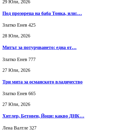
29 Юли, 2026
Под прозореца на баба Тонка, или:…
Златко Енев
425
28 Юли, 2026
Митът за потурчването: една от…
Златко Енев
777
27 Юли, 2026
Три мита за османското владичество
Златко Енев
665
27 Юли, 2026
Хитлер, Бетовен, Йоци: какво ДНК…
Лена Валтле
327