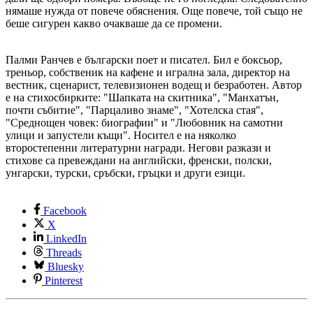
нямаше нужда от повече обяснения. Още повече, той също не
беше сигурен какво очакваше да се промени.
Палми Ранчев е български поет и писател. Бил е боксьор,
треньор, собственик на кафене и игрална зала, директор на
вестник, сценарист, телевизионен водещ и безработен. Автор
е на стихосбирките: "Шапката на скитника", "Манхатън,
почти събитие", "Парцаливо знаме", "Хотелска стая",
"Среднощен човек: биографии" и "Любовник на самотни
улици и запустели къщи". Носител е на няколко
второстепенни литературни награди. Негови разкази и
стихове са превеждани на английски, френски, полски,
унгарски, турски, сръбски, гръцки и други езици.
Facebook
X
LinkedIn
Threads
Bluesky
Pinterest