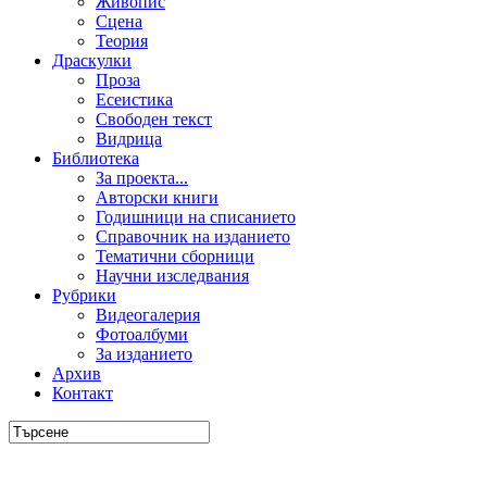
Живопис
Сцена
Теория
Драскулки
Проза
Есеистика
Свободен текст
Видрица
Библиотека
За проекта...
Авторски книги
Годишници на списанието
Справочник на изданието
Тематични сборници
Научни изследвания
Рубрики
Видеогалерия
Фотоалбуми
За изданието
Архив
Контакт