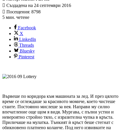
Създадена на 24 септември 2016
Посещения: 8798
5 мин. четене
Facebook
X
LinkedIn
Threads
Bluesky
Pinterest
Вървеше по коридора към машината за лед. И през цялото
време се оглеждаше за красивото момиче, което чистеше
стаите. Постоянно мислеше за нея. Направи му силно
впечатление още щом я видя. Мургава, с пълни устни и
невероятно стройно тяло, с изразителна чупка в кръста.
Приличаше на мулатка. Тънкият ѝ кръст беше стегнат с
обикновено платнено коланче. Под него извивките на