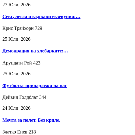
27 Юли, 2026
Секс, легла и кървави екзекуции:…
Крис Трайхорн
729
25 Юли, 2026
Демокрация на хлебарките:…
Арундати Рой
423
25 Юли, 2026
Футболът принадлежи на нас
Дейвид Голдблат
344
24 Юли, 2026
Мечта за полет. Без криле.
Златко Енев
218