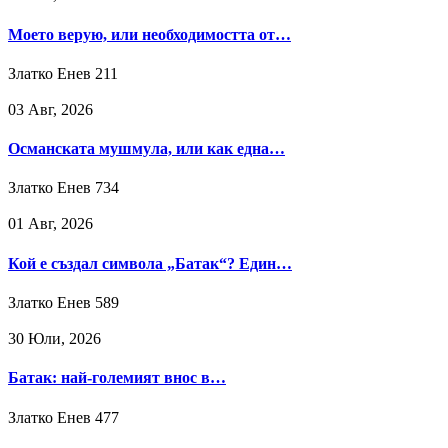
Моето верую, или необходимостта от…
Златко Енев
211
03 Авг, 2026
Османската мушмула, или как една…
Златко Енев
734
01 Авг, 2026
Кой е създал символа „Батак“? Един…
Златко Енев
589
30 Юли, 2026
Батак: най-големият внос в…
Златко Енев
477