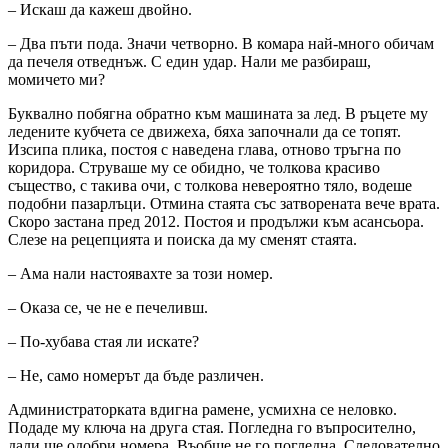
– Искаш да кажеш двойно.
– Два пъти пода. Значи четворно. В комара най-много обичам
да печеля отведнъж. С един удар. Нали ме разбираш,
момичето ми?
Буквално побягна обратно към машината за лед. В ръцете му
ледените кубчета се движеха, бяха започнали да се топят.
Изсипа плика, постоя с наведена глава, отново тръгна по
коридора. Струваше му се обидно, че толкова красиво
същество, с такива очи, с толкова невероятно тяло, водеше
подобни пазарлъци. Отмина стаята със затворената вече врата.
Скоро застана пред 2012. Постоя и продължи към асансьора.
Слезе на рецепцията и поиска да му сменят стаята.
– Ама нали настоявахте за този номер.
– Оказа се, че не е печеливш.
– По-хубава стая ли искате?
– Не, само номерът да бъде различен.
Администраторката вдигна рамене, усмихна се неловко.
Подаде му ключа на друга стая. Погледна го въпросително,
дали ще одобри номера. Въобще не го погледна. Следователно