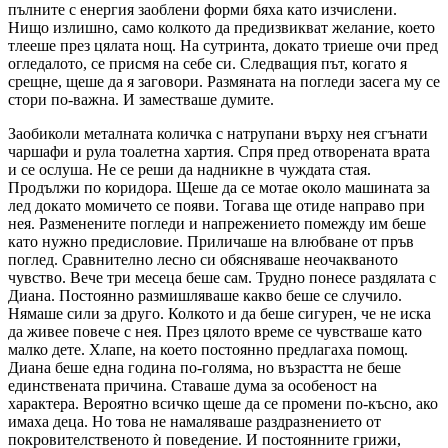
пълните с енергия заоблени форми бяха като изчислени.
Нищо излишно, само колкото да предизвикват желание, което
тлееше през цялата нощ. На сутринта, докато триеше очи пред
огледалото, се присмя на себе си. Следващия път, когато я
срещне, щеше да я заговори. Размяната на погледи засега му се
стори по-важна. И заместваше думите.
Заобиколи металната количка с натрупани върху нея сгънати
чаршафи и рула тоалетна хартия. Спря пред отворената врата
и се ослуша. Не се реши да надникне в чуждата стая.
Продължи по коридора. Щеше да се мотае около машината за
лед докато момичето се появи. Тогава ще отиде направо при
нея. Разменените погледи и напрежението помежду им беше
като нужно предисловие. Приличаше на влюбване от пръв
поглед. Сравнително лесно си обясняваше неочакваното
чувство. Вече три месеца беше сам. Трудно понесе раздялата с
Диана. Постоянно размишляваше какво беше се случило.
Нямаше сили за друго. Колкото и да беше сигурен, че не иска
да живее повече с нея. През цялото време се чувстваше като
малко дете. Хлапе, на което постоянно предлагаха помощ.
Диана беше една година по-голяма, но възрастта не беше
единствената причина. Ставаше дума за особеност на
характера. Вероятно всичко щеше да се промени по-късно, ако
имаха деца. Но това не намаляваше раздразнението от
покровителственото ѝ поведение. И постоянните грижи,