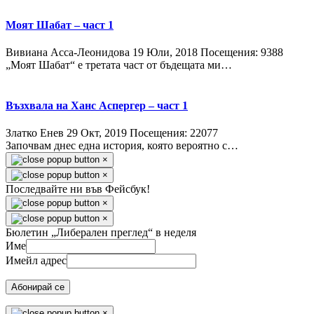
Моят Шабат – част 1
Вивиана Асса-Леонидова
19 Юли, 2018
Посещения: 9388
„Моят Шабат“ е третата част от бъдещата ми…
Възхвала на Ханс Аспергер – част 1
Златко Енев
29 Окт, 2019
Посещения: 22077
Започвам днес една история, която вероятно с…
×
×
Последвайте ни във Фейсбук!
×
×
Бюлетин „Либерален преглед“ в неделя
Име
Имейл адрес
Абонирай се
×