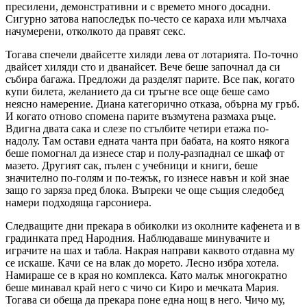
пресилени, демонстративни и с времето много досадни.
Сигурно затова напоследък по-често се караха или мълчаха
начумерени, отколкото да правят секс.
Тогава спечели двайсетте хиляди лева от лотарията. По-точно
двайсет хиляди сто и дванайсет. Вече беше започнал да си
събира багажа. Предложи да разделят парите. Все пак, когато
купи билета, желанието да си тръгне все още беше само
неясно намерение. Диана категорично отказа, обърна му гръб.
И когато отново спомена парите възмутена размаха ръце.
Вдигна двата сака и слезе по стълбите четири етажа по-
надолу. Там остави едната чанта при бабата, на която някога
беше помогнал да изнесе стар и полу-разпаднал се шкаф от
мазето. Другият сак, пълен с учебници и книги, беше
значително по-голям и по-тежък, го изнесе навън и кой знае
защо го заряза пред блока. Въпреки че още същия следобед
намери подходяща гарсониера.
Следващите дни прекара в обиколки из околните кафенета и в
градинката пред Народния. Наблюдаваше минувачите и
играчите на шах и табла. Накрая направи каквото отдавна му
се искаше. Качи се на влак до морето. Лесно избра хотела.
Намираше се в края но комплекса. Като малък многократно
беше минавал край него с чичо си Киро и мечката Мария.
Тогава си обеща да прекара поне една нощ в него. Чичо му,