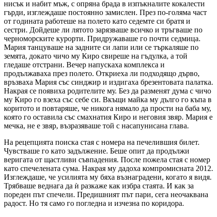
нисък и набит мъж, с опряна брада в изпъкналите кокалести
гърди, изглеждаше постоянно замислен. През по-голяма част
от годината работеше на полето като седемте си братя и
сестри. Дойдеше ли лятото зарязваше всичко и тръгваше по
черноморските курорти. Придружаваше го почти седмица.
Мария танцуваше на задните си лапи или се търкаляше по
земята, докато чичо му Киро свиреше на гъдулка, а той
гледаше отстрани. Вечер напускаха комплекса и
продължаваха през полето. Откриеха ли подходящо дърво,
връзваха Мария със синджир и издигаха брезентовата палатка.
Накрая се появиха родителите му. Без да разменят дума с чичо
му Киро го взеха със себе си. Вкъщи майка му дълго го къпа в
коритото и повтаряше, че никога нямало да прости на баба му,
която го оставила със смахнатия Киро и неговия звяр. Мария е
мечка, не е звяр, възразяваше той с насапунисана глава.
На рецепцията поиска стая с номера на печелившия билет.
Чувстваше го като задължение. Беше опит да продължи
веригата от щастливи съвпадения. После пожела стая с номер
като спечелената сума. Накрая му дадоха компромисната 2012.
Изглеждаше, че усилията му бяха възнаградени, когато я видя.
Трябваше веднага да ѝ разкаже как избра стаята. И как за
пореден път спечели. Предишният път пари, сега неочаквана
радост. Но тя само го погледна и изчезна по коридора.