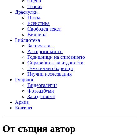
Сцена
Теория
Драскулки
Проза
Есеистика
Свободен текст
Видрица
Библиотека
За проекта...
Авторски книги
Годишници на списанието
Справочник на изданието
Тематични сборници
Научни изследвания
Рубрики
Видеогалерия
Фотоалбуми
За изданието
Архив
Контакт
От същия автор