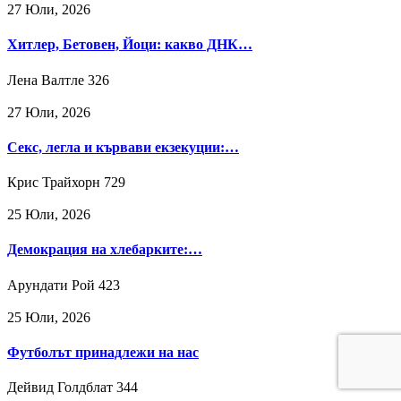
27 Юли, 2026
Хитлер, Бетовен, Йоци: какво ДНК…
Лена Валтле
326
27 Юли, 2026
Секс, легла и кървави екзекуции:…
Крис Трайхорн
729
25 Юли, 2026
Демокрация на хлебарките:…
Арундати Рой
423
25 Юли, 2026
Футболът принадлежи на нас
Дейвид Голдблат
344