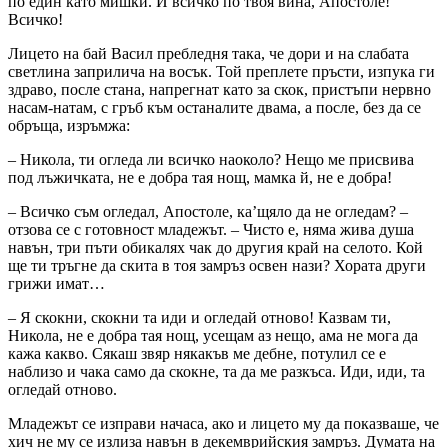
по един като мишки. И всичко по твоя вина, Апостоле!
Всичко!
Лицето на бай Васил пребледня така, че дори и на слабата
светлина заприлича на восък. Той преплете пръсти, изпука ги
здраво, после стана, напрегнат като за скок, пристъпи нервно
насам-натам, с гръб към останалите двама, а после, без да се
обръща, изръмжа:
– Никола, ти огледа ли всичко наоколо? Нещо ме присвива
под лъжичката, не е добра тая нощ, мамка й, не е добра!
– Всичко съм огледал, Апостоле, ка’щяло да не огледам? –
отзова се с готовност младежът. – Чисто е, няма жива душа
навън, три пъти обикалях чак до другия край на селото. Кой
ще ти тръгне да скита в тоя замръз освен нази? Хората други
грижи имат…
– Я скокни, скокни та иди и огледай отново! Казвам ти,
Никола, не е добра тая нощ, усещам аз нещо, ама не мога да
кажа какво. Сякаш звяр някакъв ме дебне, потулил се е
наблизо и чака само да скокне, та да ме разкъса. Иди, иди, та
огледай отново.
Младежът се изправи начаса, ако и лицето му да показваше, че
хич не му се излиза навън в декемврийския замръз. Думата на