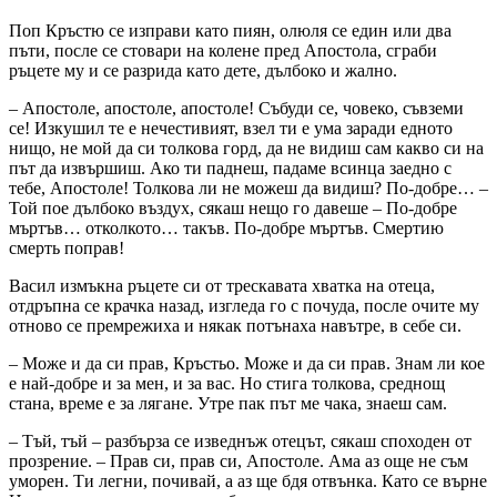
Поп Кръстю се изправи като пиян, олюля се един или два
пъти, после се стовари на колене пред Апостола, сграби
ръцете му и се разрида като дете, дълбоко и жално.
– Апостоле, апостоле, апостоле! Събуди се, човеко, съвземи
се! Изкушил те е нечестивият, взел ти е ума заради едното
нищо, не мой да си толкова горд, да не видиш сам какво си на
път да извършиш. Ако ти паднеш, падаме всинца заедно с
тебе, Апостоле! Толкова ли не можеш да видиш? По-добре… –
Той пое дълбоко въздух, сякаш нещо го давеше – По-добре
мъртъв… отколкото… такъв. По-добре мъртъв. Смертию
смерть поправ!
Васил измъкна ръцете си от трескавата хватка на отеца,
отдръпна се крачка назад, изгледа го с почуда, после очите му
отново се премрежиха и някак потънаха навътре, в себе си.
– Може и да си прав, Кръстьо. Може и да си прав. Знам ли кое
е най-добре и за мен, и за вас. Но стига толкова, среднощ
стана, време е за лягане. Утре пак път ме чака, знаеш сам.
– Тъй, тъй – разбърза се изведнъж отецът, сякаш споходен от
прозрение. – Прав си, прав си, Апостоле. Ама аз още не съм
уморен. Ти легни, почивай, а аз ще бдя отвънка. Като се върне