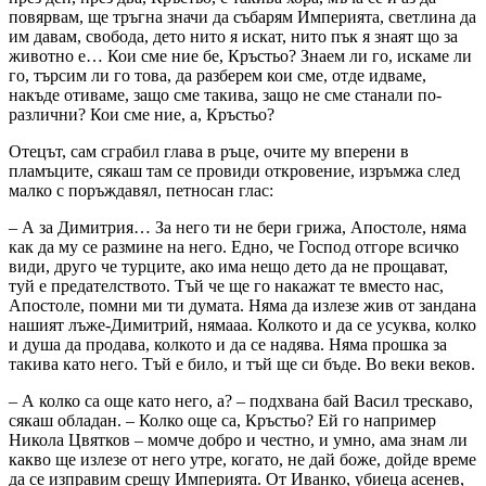
повярвам, ще тръгна значи да събарям Империята, светлина да
им давам, свобода, дето нито я искат, нито пък я знаят що за
животно е… Кои сме ние бе, Кръстьо? Знаем ли го, искаме ли
го, търсим ли го това, да разберем кои сме, отде идваме,
накъде отиваме, защо сме такива, защо не сме станали по-
различни? Кои сме ние, а, Кръстьо?
Отецът, сам сграбил глава в ръце, очите му вперени в
пламъците, сякаш там се провиди откровение, изръмжа след
малко с поръждавял, петносан глас:
– А за Димитрия… За него ти не бери грижа, Апостоле, няма
как да му се размине на него. Едно, че Господ отгоре всичко
види, друго че турците, ако има нещо дето да не прощават,
туй е предателството. Тъй че ще го накажат те вместо нас,
Апостоле, помни ми ти думата. Няма да излезе жив от зандана
нашият лъже-Димитрий, нямааа. Колкото и да се усуква, колко
и душа да продава, колкото и да се надява. Няма прошка за
такива като него. Тъй е било, и тъй ще си бъде. Во веки веков.
– А колко са още като него, а? – подхвана бай Васил трескаво,
сякаш обладан. – Колко още са, Кръстьо? Ей го например
Никола Цвятков – момче добро и честно, и умно, ама знам ли
какво ще излезе от него утре, когато, не дай боже, дойде време
да се изправим срещу Империята. От Иванко, убиеца асенев,