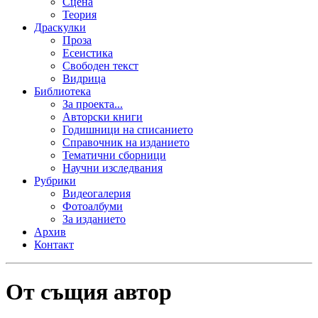
Сцена
Теория
Драскулки
Проза
Есеистика
Свободен текст
Видрица
Библиотека
За проекта...
Авторски книги
Годишници на списанието
Справочник на изданието
Тематични сборници
Научни изследвания
Рубрики
Видеогалерия
Фотоалбуми
За изданието
Архив
Контакт
От същия автор