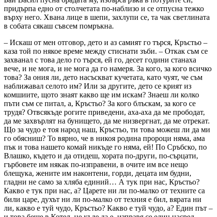
придърпа едно от столчетата по-наблизо и се отпусна тежко
върху него. Хвана лице в шепи, захлупи се, та чак светлината
в собата сякаш съвсем помръкна.
– Искаш от мен отговор, дето и аз самият го търся, Кръстьо –
каза той по някое време между стиснати зъби. – Откак съм се
захванал с това дело го търся, ей го, десет години станаха
вече, и не мога, и не мога да го намеря. За кого, за кого всичко
това? За ония ли, дето насъскват кучетата, като чуят, че съм
наближавал селото им? Или за другите, дето се крият из
комшиите, щото знаят какво ще им искам? Знаеш ли колко
пъти съм се питал, а, Кръстьо? За кого блъскам, за кого се
трудя? Отвсякъде рогите приведени, аха-аха да ме прободат,
да ме захвърлят на бунището, да ме низвергнат, да ме отрекат.
Що за чудо е тоя народ наш, Кръстьо, ти това можеш ли да ми
го обясниш? То вярно, че в никоя родина пророци няма, ама
пък и това нашето комай никъде го няма, ей! По Сръбско, по
Влашко, където и да отидеш, хората по-други, по-сърцати,
гърбовете им някак по-изправени, в очите им все нещо
блещука, жените им наконтени, горди, децата им будни,
гладни не само за хляба единий… А тук при нас, Кръстьо?
Какво е тук при нас, а? Царете ни ли по-малко от техните са
били царе, духът ни ли по-малко от техния е бил, вярата ни
ли, какво е туй чудо, Кръстьо? Какво е туй чудо, а? Един път –
и това беше в Котел, не къде да е, изправя се един насред