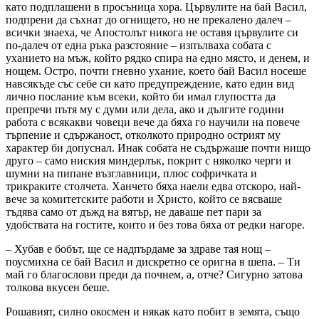
като подплашени в просъница хора. Цървулите на бай Васил,
подпрени да съхнат до огнището, но не прекалено далеч –
всички знаеха, че Апостолът никога не оставя цървулите си
по-далеч от една ръка разстояние – изпълваха собата с
уханието на мъж, който рядко спира на едно място, и денем, и
нощем. Остро, почти гневно ухание, което бай Васил носеше
навсякъде със себе си като предупреждение, като един вид
лично послание към всеки, който би имал глупостта да
препречи пътя му с думи или дела, ако и дългите години
работа с всякакви човеци вече да бяха го научили на повече
търпение и сдържаност, отколкото природно острият му
характер би допуснал. Инак собата не съдържаше почти нищо
друго – само ниския миндерлък, покрит с няколко черги и
шумни на пипане възглавници, плюс софричката и
трикраките столчета. Ханчето бяха наели едва отскоро, най-
вече за комитетските работи и Христо, който се вясваше
тъдява само от дъжд на вятър, не даваше пет пари за
удобствата на гостите, които и без това бяха от редки нагоре.
– Хубав е бобът, ще се надпърдаме за здраве тая нощ –
поусмихна се бай Васил и дискретно се оригна в шепа. – Ти
май го благослови преди да почнем, а, отче? Сигурно затова
толкова вкусен беше.
Рошавият, силно окосмен и някак като побит в земята, също