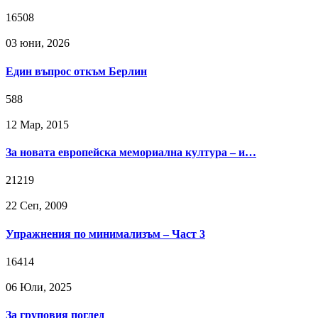
16508
03 юни, 2026
Един въпрос откъм Берлин
588
12 Мар, 2015
За новата европейска мемориална култура – и…
21219
22 Сeп, 2009
Упражнения по минимализъм – Част 3
16414
06 Юли, 2025
За груповия поглед