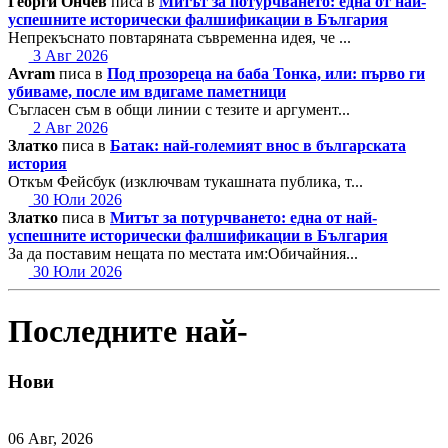
Георги Ончев
писа в
Митът за потурчването: една от най-
успешните исторически фалшификации в България
Непрекъснато повтаряната съвременна идея, че ...
3 Авг 2026
Avram
писа в
Под прозореца на баба Тонка, или: първо ги
убиваме, после им вдигаме паметници
Съгласен съм в общи линии с тезите и аргумент...
2 Авг 2026
Златко
писа в
Батак: най-големият внос в българската
история
Откъм Фейсбук (изключвам тукашната публика, т...
30 Юли 2026
Златко
писа в
Митът за потурчването: една от най-
успешните исторически фалшификации в България
За да поставим нещата по местата им:Обичайния...
30 Юли 2026
Последните най-
Нови
06 Авг, 2026