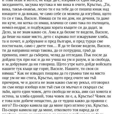
заседанието, засуква мустака и ми вика в очите, Кръстьо, „Ти,
вика, такъв-онакъв, лесно ти е на тебе да се пишеш юнак над
юнаците и да викаш, че само себе си можеш да изгубиш, щото
то си е така, Василе. Нямаш си ти ни дом, ни дечиня, та даже
ни куче, ни котка си имаш, влачиш се само така по пътищата,
немил-недраг, и подбуждаш хората къщите си да дадат, за
Дело, за не знам какво си. Ама я да бихме те видели, Василе,
да беше на наше място, дето с кървава пот изкаруваме хляба,
та и почит, и добруване и пред българи, и пред турци сме
постигнали, само с двете тия… Я да те бихме видели, Василе,
ти да направиш нещо такова, да се потрудиш, гръб да
превиеш, имот да събереш, челяд да отгледаш. Пък после да
дойдеш тук при нас и да ни учиш на ум и разум, и за свобода,
и за добруване да ни говориш. Щото утре като дойде войската
нашите тук къщи ще горят, Василе. Нашите, ти своя си
нямаш.“ Как не извадих пищова да го гръмна там на място
още ум не ми стига, Кръстьо, щото пред очите ми тъй
причерня, че и досега не знам какво съм му рекъл, отговорил
ли съм нещо изобщо или тъй съм си мълчал и скърцал със
зъби, щото един човек, дето свобода не иска, ами сал хомота и
остена, за хляба единий, това човек ли е, а, Кръстьо? Човек ли
е това или добиче нещастно, да се чудиш какво да правиш с
него? По-скоро камила ще да мине през иглено ухо, Кръстьо.
По-скоро камила ще да мине, отколкото тоя народ да се