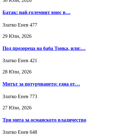
30 Юли, 2026
Батак: най-големият внос в…
Златко Енев
477
29 Юли, 2026
Под прозореца на баба Тонка, или:…
Златко Енев
421
28 Юли, 2026
Митът за потурчването: една от…
Златко Енев
773
27 Юли, 2026
Три мита за османското владичество
Златко Енев
648