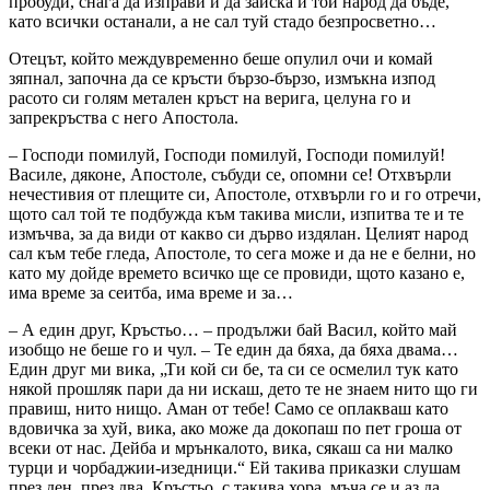
пробуди, снага да изправи и да заиска и той народ да бъде,
като всички останали, а не сал туй стадо безпросветно…
Отецът, който междувременно беше опулил очи и комай
зяпнал, започна да се кръсти бързо-бързо, измъкна изпод
расото си голям метален кръст на верига, целуна го и
запрекръства с него Апостола.
– Господи помилуй, Господи помилуй, Господи помилуй!
Василе, дяконе, Апостоле, събуди се, опомни се! Отхвърли
нечестивия от плещите си, Апостоле, отхвърли го и го отречи,
щото сал той те подбужда към такива мисли, изпитва те и те
измъчва, за да види от какво си дърво издялан. Целият народ
сал към тебе гледа, Апостоле, то сега може и да не е белни, но
като му дойде времето всичко ще се провиди, щото казано е,
има време за сеитба, има време и за…
– А един друг, Кръстьо… – продължи бай Васил, който май
изобщо не беше го и чул. – Те един да бяха, да бяха двама…
Един друг ми вика, „Ти кой си бе, та си се осмелил тук като
някой прошляк пари да ни искаш, дето те не знаем нито що ги
правиш, нито нищо. Аман от тебе! Само се оплакваш като
вдовичка за хуй, вика, ако може да докопаш по пет гроша от
всеки от нас. Дейба и мрънкалото, вика, сякаш са ни малко
турци и чорбаджии-изедници.“ Ей такива приказки слушам
през ден, през два, Кръстьо, с такива хора, мъча се и аз да