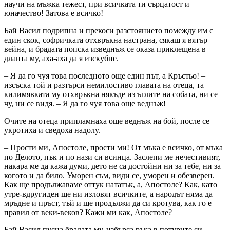
научи на мъжка тежест, при всичката ти сърцатост и
юначество! Затова е всичко!
Бай Васил подрипна и прекоси разстоянието помежду им с
един скок, софричката отхвръкна настрана, сякаш я вятър
вейна, и брадата попска изведнъж се оказа приклещена в
дланта му, аха-аха да я изскубне.
– Я да го чуя това последното още един път, а Кръстьо! –
изсъска той и разтърси немилостиво главата на отеца, та
килимявката му отхвръкна някъде из ъглите на собата, ни се
чу, ни се видя. – Я да го чуя това още веднъж!
Очите на отеца припламнаха още веднъж на бой, после се
укротиха и сведоха надолу.
– Прости ми, Апостоле, прости ми! От мъка е всичко, от мъка
по Делото, пък и по нази си всинца. Заслепи ме нечестивият,
накара ме да кажа думи, дето не са достойни ни за тебе, ни за
когото и да било. Уморен съм, види се, уморен и обезверен.
Как ще продължаваме оттук нататък, а, Апостоле? Как, като
утре-вдругиден ще ни изловят всичките, а народът няма да
мръдне и пръст, тъй и ще продължи да си кротува, как го е
правил от веки-веков? Кажи ми как, Апостоле?
Бай Васил пусна брадата му, избърса ръка в потурите си,