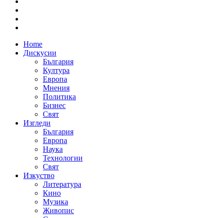
Home
Дискусии
България
Култура
Европа
Мнения
Политика
Бизнес
Свят
Изгледи
България
Европа
Наука
Технологии
Свят
Изкуство
Литература
Кино
Музика
Живопис