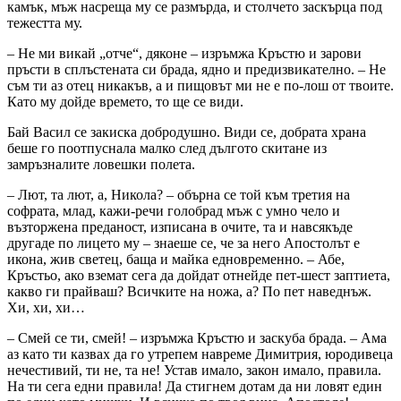
камък, мъж насреща му се размърда, и столчето заскърца под
тежестта му.
– Не ми викай „отче“, дяконе – изръмжа Кръстю и зарови
пръсти в сплъстената си брада, ядно и предизвикателно. – Не
съм ти аз отец никакъв, а и пищовът ми не е по-лош от твоите.
Като му дойде времето, то ще се види.
Бай Васил се закиска добродушно. Види се, добрата храна
беше го поотпуснала малко след дългото скитане из
замръзналите ловешки полета.
– Лют, та лют, а, Никола? – обърна се той към третия на
софрата, млад, кажи-речи голобрад мъж с умно чело и
възторжена преданост, изписана в очите, та и навсякъде
другаде по лицето му – знаеше се, че за него Апостолът е
икона, жив светец, баща и майка едновременно. – Абе,
Кръстьо, ако вземат сега да дойдат отнейде пет-шест заптиета,
какво ги прайваш? Всичките на ножа, а? По пет наведнъж.
Хи, хи, хи…
– Смей се ти, смей! – изръмжа Кръстю и заскуба брада. – Ама
аз като ти казвах да го утрепем навреме Димитрия, юродивеца
нечестивий, ти не, та не! Устав имало, закон имало, правила.
На ти сега едни правила! Да стигнем дотам да ни ловят един