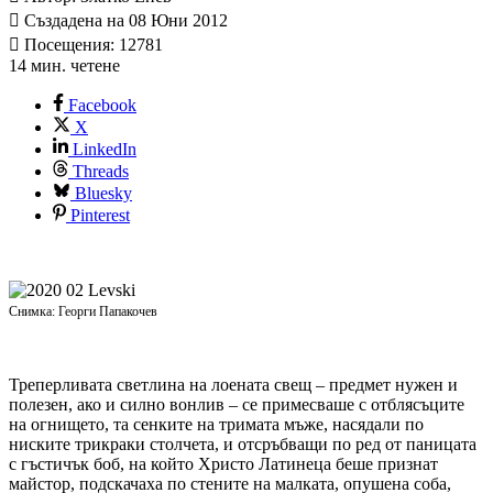
Създадена на 08 Юни 2012
Посещения: 12781
14 мин. четене
Facebook
X
LinkedIn
Threads
Bluesky
Pinterest
Снимка: Георги Папакочев
Треперливата светлина на лоената свещ – предмет нужен и
полезен, ако и силно вонлив – се примесваше с отблясъците
на огнището, та сенките на тримата мъже, насядали по
ниските трикраки столчета, и отсръбващи по ред от паницата
с гъстичък боб, на който Христо Латинеца беше признат
майстор, подскачаха по стените на малката, опушена соба,