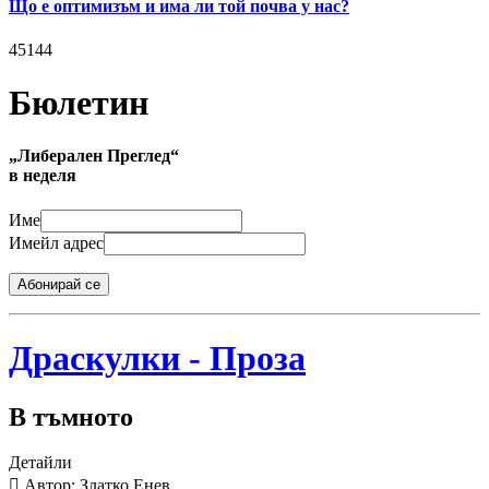
Що е оптимизъм и има ли той почва у нас?
45144
Бюлетин
„Либерален Преглед“
в неделя
Име
Имейл адрес
Абонирай се
Драскулки - Проза
В тъмното
Детайли
Автор: Златко Енев