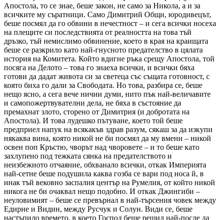
Апостола, то се знае, беше закон, не само за Никола, а и за
всичките му съратници. Само Димитрий Общи, юродивецът,
беше посмял да го обвини в нечестност – и сега всички носеха
на плещите си последствията от реалността на това тъй
дръзко, тъй немислимо обвинение, което в края на краищата
беше се разкрило като най-гнусното предателство в цялата
история на Комитета. Който вдигне ръка срещу Апостола, той
посяга на Делото – това го знаеха всички, и всички бяха
готови да дадат живота си за светеца със същата готовност, с
която биха го дали за Свободата. Но това, разбира се, беше
нещо ясно, а сега вече ничии думи, нито пък най-величавите
и самопожертвувателни дела, не бяха в състояние да
премахнат злото, сторено от Димитрия (и добротата на
Апостола). И това лудешко пътуване, което той беше
предприел напук на всякакъв здрав разум, сякаш за да изкупи
някаква вина, която никой не би посмял да му вмени – никой
освен поп Кръстю, чворът над чворовете – и то беше като
захлупено под тежката сянка на предателството и
неизбежното отчаяние, обхванало всички, откак Империята
най-сетне беше подушила каква гозба се вари под носа й, в
инак тъй вековно заспалия център на Румелия, от който никой
никога не би очаквал нещо подобно. И откак Джингиби –
неуловимият – беше се превърнал в най-търсения човек между
Едирне и Видин, между Русчук и Солун. Види се, беше
настъпило времето, в което Господ беше решил най-после да