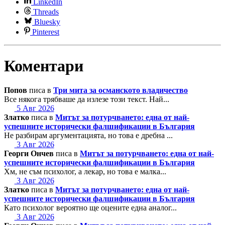
LinkedIn
Threads
Bluesky
Pinterest
Коментари
Попов
писа в
Три мита за османското владичество
Все някога трябваше да излезе този текст. Най...
5 Авг 2026
Златко
писа в
Митът за потурчването: една от най-
успешните исторически фалшификации в България
Не разбирам аргументацията, но това е дребна ...
3 Авг 2026
Георги Ончев
писа в
Митът за потурчването: една от най-
успешните исторически фалшификации в България
Хм, не съм психолог, а лекар, но това е малка...
3 Авг 2026
Златко
писа в
Митът за потурчването: една от най-
успешните исторически фалшификации в България
Като психолог вероятно ще оцените една аналог...
3 Авг 2026