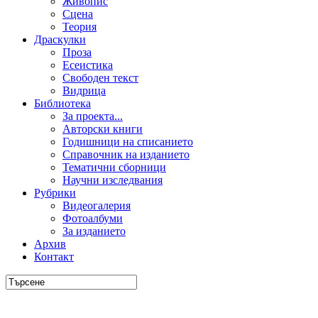
Живопис
Сцена
Теория
Драскулки
Проза
Есеистика
Свободен текст
Видрица
Библиотека
За проекта...
Авторски книги
Годишници на списанието
Справочник на изданието
Тематични сборници
Научни изследвания
Рубрики
Видеогалерия
Фотоалбуми
За изданието
Архив
Контакт