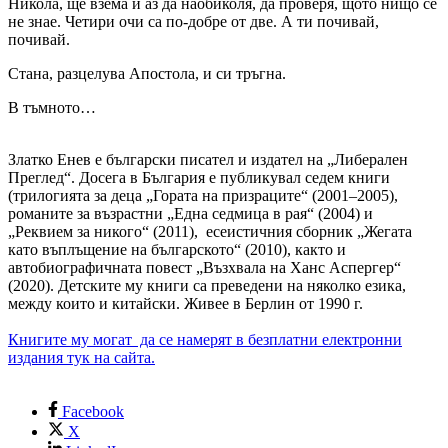
Никола, ще взема и аз да наобиколя, да проверя, щото нищо се
не знае. Четири очи са по-добре от две. А ти почивай,
почивай.
Стана, разцелува Апостола, и си тръгна.
В тъмното…
Златко Енев е български писател и издател на „Либерален
Преглед“. Досега в България е публикувал седем книги
(трилогията за деца „Гората на призраците“ (2001–2005),
романите за възрастни „Една седмица в рая“ (2004) и
„Реквием за никого“ (2011), есеистичния сборник „Жегата
като въплъщение на българското“ (2010), както и
автобиографичната повест „Възхвала на Ханс Аспергер“
(2020). Детските му книги са преведени на няколко езика,
между които и китайски. Живее в Берлин от 1990 г.
Книгите му могат да се намерят в безплатни електронни
издания тук на сайта.
Facebook
X