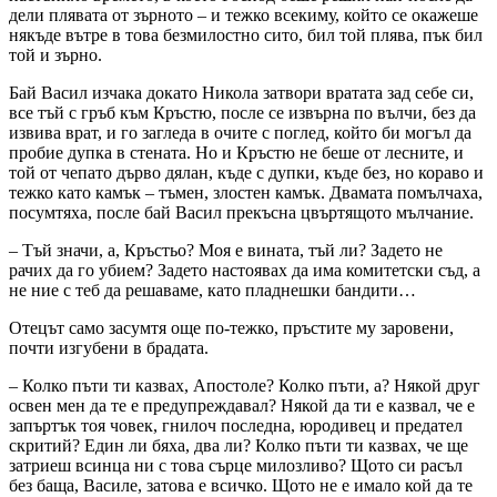
дели плявата от зърното – и тежко всекиму, който се окажеше
някъде вътре в това безмилостно сито, бил той плява, пък бил
той и зърно.
Бай Васил изчака докато Никола затвори вратата зад себе си,
все тъй с гръб към Кръстю, после се извърна по вълчи, без да
извива врат, и го загледа в очите с поглед, който би могъл да
пробие дупка в стената. Но и Кръстю не беше от лесните, и
той от чепато дърво дялан, къде с дупки, къде без, но кораво и
тежко като камък – тъмен, злостен камък. Двамата помълчаха,
посумтяха, после бай Васил прекъсна цвъртящото мълчание.
– Тъй значи, а, Кръстьо? Моя е вината, тъй ли? Задето не
рачих да го убием? Задето настоявах да има комитетски съд, а
не ние с теб да решаваме, като пладнешки бандити…
Отецът само засумтя още по-тежко, пръстите му заровени,
почти изгубени в брадата.
– Колко пъти ти казвах, Апостоле? Колко пъти, а? Някой друг
освен мен да те е предупреждавал? Някой да ти е казвал, че е
запъртък тоя човек, гнилоч последна, юродивец и предател
скритий? Един ли бяха, два ли? Колко пъти ти казвах, че ще
затриеш всинца ни с това сърце милозливо? Щото си расъл
без баща, Василе, затова е всичко. Щото не е имало кой да те