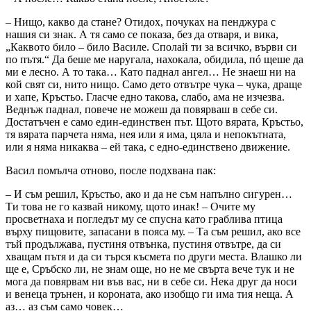
– Нищо, какво да стане? Отидох, почуках на пенджура с
нашия си знак. А тя само се показа, без да отваря, и вика,
„Каквото било – било Василе. Сполай ти за всичко, върви си
по пътя.“ Да беше ме наругала, нахокала, обидила, пó щеше да
ми е лесно. А то така… Като паднал ангел… Не знаеш ни на
кой свят си, нито нищо. Само дето отвътре чука – чука, драще
и хапе, Кръстьо. Гласче едно такова, слабо, ама не изчезва.
Веднъж паднал, повече не можеш да повярваш в себе си.
Достатъчен е само един-единствен път. Щото вярата, Кръстьо,
тя вярата парчета няма, нея или я има, цяла и непокътната,
или я няма никаква – ей така, с едно-единствено движение.
Васил помълча отново, после подхвана пак:
– И съм решил, Кръстьо, ако и да не съм напълно сигурен…
Ти това не го казвай никому, щото инак! – Очите му
просветнаха и погледът му се спусна като граблива птица
върху пищовите, запасани в пояса му. – Та съм решил, ако все
тъй продължава, пустиня отвънка, пустиня отвътре, да си
хващам пътя и да си търся късмета по други места. Влашко ли
ще е, Сръбско ли, не знам още, но не ме свърта вече тук и не
мога да повярвам ни във вас, ни в себе си. Нека друг да носи
и венеца трънен, и короната, ако изобщо ги има тия неща. А
аз… аз съм само човек…