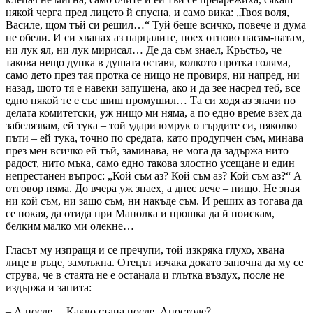
някой черга пред лицето й спусна, и само вика: „Твоя воля,
Василе, щом тъй си решил…“ Туй беше всичко, повече и дума
не обели. И си хванах аз парцалите, поех отново насам-натам,
ни лук ял, ни лук мирисал… Де да съм знаел, Кръстьо, че
такова нещо дупка в душата оставя, колкото протка голяма,
само дето през тая протка се нищо не провиря, ни напред, ни
назад, щото тя е навеки запушена, ако и да зее насред теб, все
едно някой те е със шиш промушил… Та си ходя аз значи по
делата комитетски, уж нищо ми няма, а по едно време взех да
забелязвам, ей тука – той удари юмрук о гърдите си, няколко
пъти – ей тука, точно по средата, като продупчен съм, минава
през мен всичко ей тъй, заминава, не мога да задържа нито
радост, нито мъка, само едно такова злостно усещане и един
непрестанен въпрос: „Кой съм аз? Кой съм аз? Кой съм аз?“ А
отговор няма. До вчера уж знаех, а днес вече – нищо. Не зная
ни кой съм, ни защо съм, ни накъде съм. И реших аз тогава да
се покая, да отида при Манолка и прошка да й поискам,
белким малко ми олекне…
Гласът му изпращя и се пречупи, той изкряка глухо, хвана
лице в ръце, замлъкна. Отецът изчака докато започна да му се
струва, че в стаята не е останала и глътка въздух, после не
издържа и запита:
– А после… Какво стана после, Апостоле?