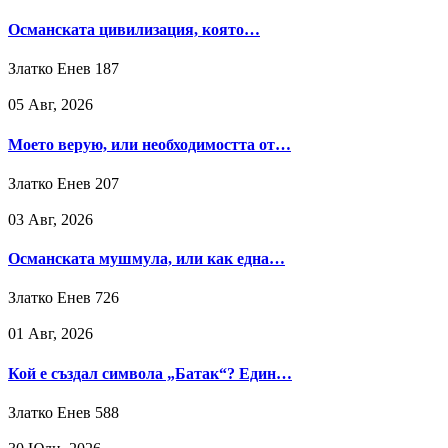
Османската цивилизация, която…
Златко Енев
187
05 Авг, 2026
Моето верую, или необходимостта от…
Златко Енев
207
03 Авг, 2026
Османската мушмула, или как една…
Златко Енев
726
01 Авг, 2026
Кой е създал символа „Батак“? Един…
Златко Енев
588