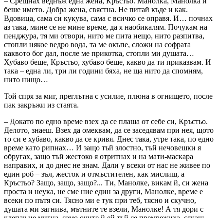
– Срещнах веднъж една жена, Кръстьо. Манолка, Манолка й
беше името. Добра жена, свястна. Не питай къде и как.
Вдовица, сама си кукува, сама с всичко се оправя. И… почнах
аз така, мине се не мине време, да я наобикалям. Почукам на
пенджура, тя ми отвори, нито ме пита нещо, нито разпитва,
стопли някое ведро вода, та ме окъпе, сложи на софрата
каквото бог дал, после ме прикотка, стопли ми душата…
Хубаво беше, Кръстьо, хубаво беше, какво да ти приказвам. И
така – една ли, три ли години бяха, не ща нито да спомням,
нито нищо…
Той спря за миг, преглътна с усилие, плюна в огнището, после
пак закръжи из стаята.
– Докато по едно време взех да се плаша от себе си, Кръстьо.
Делото, знаеш. Взех да омеквам, да се заседявам при нея, щото
то си е хубаво, какво да се кривя. Днес така, утре така, по едно
време като рипнах… И защо тъй злостно, тъй нечовешки я
обругах, защо тъй жестоко я отритнах и на мати-маскара
направих, и до днес не знам. Дали у всеки от нас не живее по
един роб – зъл, жесток и отмъстителен, как мислиш, а
Кръстьо? Защо, защо, защо?... Ти, Манолке, викам й, си жена
проста и неука, не сме ние един за други, Манолке, време е
всеки по пътя си. Тясно ми е тук при теб, тясно и скучно,
душата ми загнива, мътните те взели, Манолке! А тя дори с
клепач не мигна, само очите й ей тъй се премрежиха, сякаш