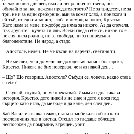
та чак до ден днешен, има ли нещо по-естествено, по-
обичайно за нас, нежели предателството? Не за тридесет, не за
три, не и за един сребърник, ами за комат хляб, а понякога и
ей тъй, от едната завист, злоба и немощна ропот, Кръстьо.
Като няма за мене, по-добре да няма за никого. Аз да спечеля,
пък другите – кучета ги яли. Всеки гледа себе си, никой го е
не еня ни за родина, ни за свобода, ни за напредък и
благоденствие. Не народ, а стадо.
– Апостоле, недей! Не ме късай на парчета, светиня ти!
– Не мислех, че и до мене ще доходи тая напаст българска,
Кръстьо. Никога не бих повервал, че и аз някой ден…
– Що? Що говориш, Апостоле? Събуди се, човече, какво става
с тебе?
– Слушай, слушай, не ме прекъсвай. Имам аз една такава
история, Кръстьо, дето никой я не знае и дето я нося под
сърцето като игла, да ме боде и да капе, ден след ден.
Бай Васил изпъшка тежко, стана и заобикаля собата като
пословичния лъв в клетка. Отецът го гледаше облещен,
неспособен да помръдне, втрещен, убит.