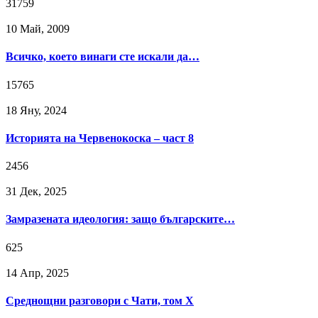
31759
10 Май, 2009
Всичко, което винаги сте искали да…
15765
18 Яну, 2024
Историята на Червенокоска – част 8
2456
31 Дек, 2025
Замразената идеология: защо българските…
625
14 Апр, 2025
Среднощни разговори с Чати, том X