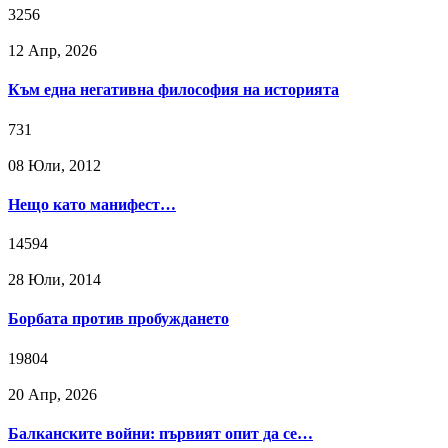
3256
12 Апр, 2026
Към една негативна философия на историята
731
08 Юли, 2012
Нещо като манифест…
14594
28 Юли, 2014
Борбата против пробуждането
19804
20 Апр, 2026
Балканските войни: първият опит да се…