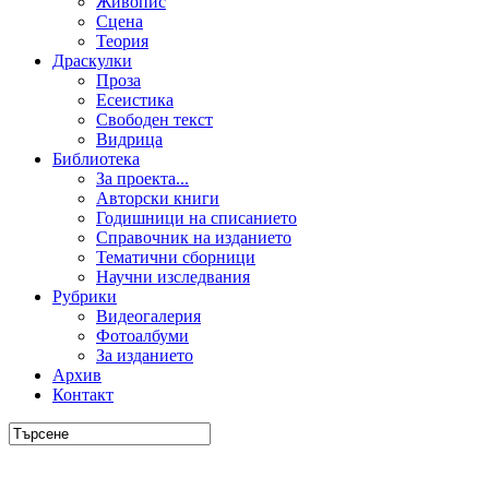
Живопис
Сцена
Теория
Драскулки
Проза
Есеистика
Свободен текст
Видрица
Библиотека
За проекта...
Авторски книги
Годишници на списанието
Справочник на изданието
Тематични сборници
Научни изследвания
Рубрики
Видеогалерия
Фотоалбуми
За изданието
Архив
Контакт