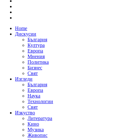
Home
Дискусии
България
Култура
Европа
Мнения
Политика
Бизнес
Свят
Изгледи
България
Европа
Наука
Технологии
Свят
Изкуство
Литература
Кино
Музика
Живопис