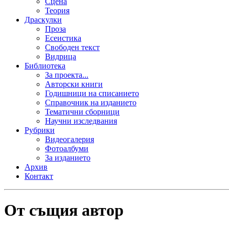
Сцена
Теория
Драскулки
Проза
Есеистика
Свободен текст
Видрица
Библиотека
За проекта...
Авторски книги
Годишници на списанието
Справочник на изданието
Тематични сборници
Научни изследвания
Рубрики
Видеогалерия
Фотоалбуми
За изданието
Архив
Контакт
От същия автор